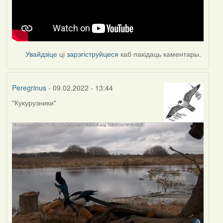
Увайдзіце
ці
зарэгіструйцеся
каб пакідаць каментары.
Peregrinus
- 09.02.2022 - 13:44
"Кукурузники"