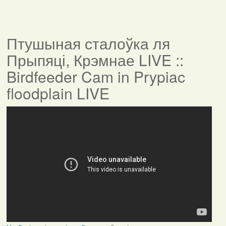
Птушыная сталоўка ля
Прыпяці, Крэмнае LIVE ::
Birdfeeder Cam in Prypiac
floodplain LIVE