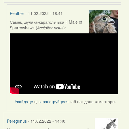
Feather
- 11.02.2022 - 18:41
Самец шуляка-карагольчыка :: Male of
In
Sparrowhawk (
Accipiter nisus
):
reply
to
by
nataly.d
Увайдзіце
ці
зарэгіструйцеся
каб пакідаць каментары.
Peregrinus
- 11.02.2022 - 14:40