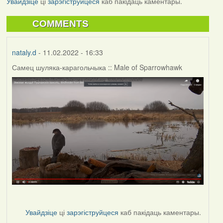
Увайдзіце
ці
зарэгіструйцеся
каб пакідаць каментары.
COMMENTS
nataly.d
- 11.02.2022 - 16:33
Самец шуляка-карагольчыка :: Male of Sparrowhawk
Увайдзіце
ці
зарэгіструйцеся
каб пакідаць каментары.