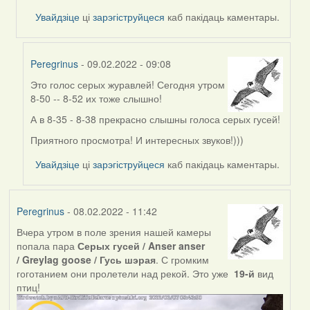
by
Увайдзіце
ці
зарэгіструйцеся
каб пакідаць каментары.
Feather
Peregrinus
- 09.02.2022 - 09:08
Это голос серых журавлей! Сегодня утром
In
8-50 -- 8-52 их тоже слышно!
reply
to
А в 8-35 - 8-38 прекрасно слышны голоса серых гусей!
by
Приятного просмотра! И интересных звуков!)))
Peregrinus
Увайдзіце
ці
зарэгіструйцеся
каб пакідаць каментары.
Peregrinus
- 08.02.2022 - 11:42
Вчера утром в поле зрения нашей камеры
попала пара
Серых гусей / Anser anser
/ Greylag goose / Гусь шэрая
. С громким
гоготанием они пролетели над рекой. Это уже
19-й
вид
птиц!