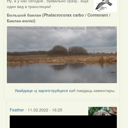
Ну, а у нас сегодня.. буквально сразу.. ещё
один вид в трансляции!
Большой баклан (Phalacrocorax carbo / Cormorant /
Баклан вялікі)
Увайдзіце
ці
зарэгіструйцеся
каб пакідаць каментары.
Feather
- 11.02.2022 - 16:25
In
reply