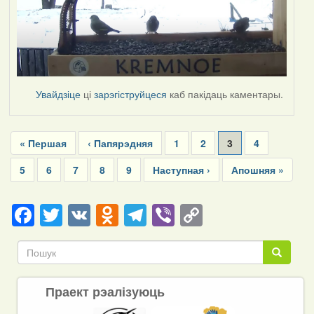
Увайдзіце
ці
зарэгіструйцеся
каб пакідаць каментары.
Pagination
First
« Першая
Previous
‹ Папярэдняя
Page
1
Page
2
Current
3
Page
4
page
page
page
Page
5
Page
6
Page
7
Page
8
Page
9
Next
Наступная ›
Last
Апошняя »
page
page
Facebook
Twitter
VK
Odnoklassniki
Telegram
Viber
Copy
Link
Пошук
Пошук
Праект рэалізуюць