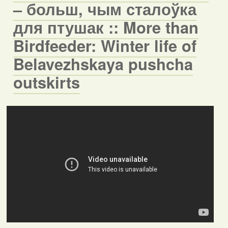
– больш, чым сталоўка
для птушак :: More than
Birdfeeder: Winter life of
Belavezhskaya pushcha
outskirts