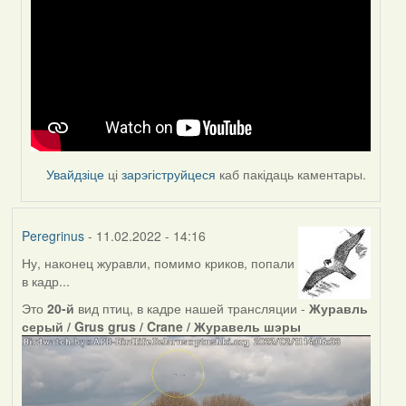
to
by
Peregrinus
Увайдзіце
ці
зарэгіструйцеся
каб пакідаць каментары.
Peregrinus
- 11.02.2022 - 14:16
Ну, наконец журавли, помимо криков, попали
в кадр...
Это
20-й
вид птиц, в кадре нашей трансляции -
Журавль
серый / Grus grus / Crane / Журавель шэры