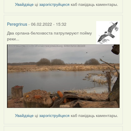
Увайдзіце
ці
зарэгіструйцеся
каб пакідаць каментары.
Peregrinus
- 06.02.2022 - 15:32
Два орлана-белохвоста патрулируют пойму
реки...
Увайдзіце
ці
зарэгіструйцеся
каб пакідаць каментары.