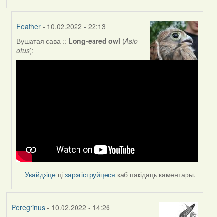
Feather
- 10.02.2022 - 22:13
Вушатая сава ::
Long-eared owl
(
Asio
In
otus
):
reply
to
by
Peregrinus
Увайдзіце
ці
зарэгіструйцеся
каб пакідаць каментары.
Peregrinus
- 10.02.2022 - 14:26