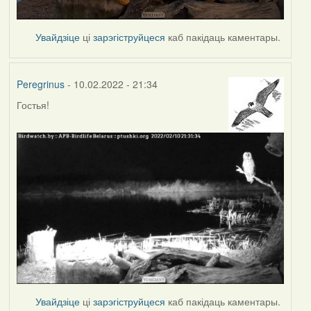
Увайдзіце
ці
зарэгіструйцеся
каб пакідаць каментары.
Peregrinus
- 10.02.2022 - 21:34
Гостья!
Увайдзіце
ці
зарэгіструйцеся
каб пакідаць каментары.