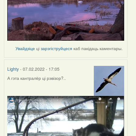
Увайдзіце
ці
зарэгіструйцеся
каб пакідаць каментары.
Lighty
- 07.02.2022 - 17:05
А гэта кантралёр ці рэвізор?..