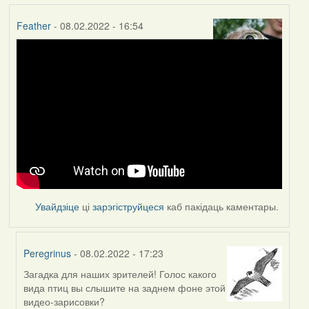
Feather
- 08.02.2022 - 16:54
Увайдзіце
ці
зарэгіструйцеся
каб пакідаць каментары.
Peregrinus
- 08.02.2022 - 17:23
Загадка для наших зрителей! Голос какого
In
вида птиц вы слышите на заднем фоне этой
reply
видео-зарисовки?
to