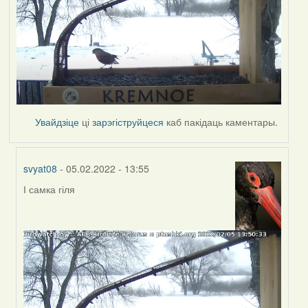
Увайдзіце
ці
зарэгіструйцеся
каб пакідаць каментары.
svyat08
- 05.02.2022 - 13:55
І самка гіля
In
reply
to
by
svyat08