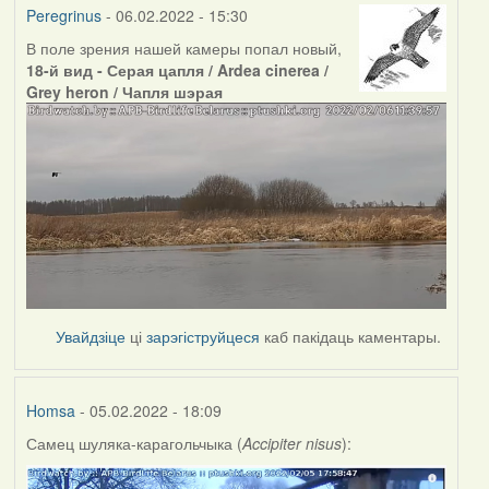
Peregrinus
- 06.02.2022 - 15:30
В поле зрения нашей камеры попал новый,
18-й вид - Серая цапля / Ardea cinerea /
Grey heron / Чапля шэрая
Увайдзіце
ці
зарэгіструйцеся
каб пакідаць каментары.
Homsa
- 05.02.2022 - 18:09
Самец шуляка-карагольчыка (
Accipiter nisus
):