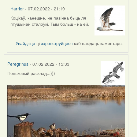
Harrier
- 07.02.2022 - 21:19
Коцікаў, канешне, не павінна быць ля
In
птушынай сталоўкі. Тым больш - на ёй.
reply
to
by
Увайдзіце
ці
зарэгіструйцеся
каб пакідаць каментары.
Lighty
Peregrinus
- 07.02.2022 - 15:33
Пеньковый расклад...)))