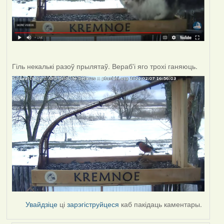
Гіль некалькі разоў прылятаў. Вераб'і яго трохі ганяюць.
Увайдзіце
ці
зарэгіструйцеся
каб пакідаць каментары.