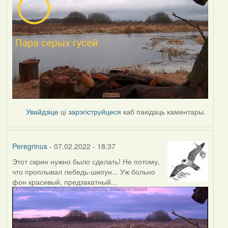
Увайдзіце
ці
зарэгіструйцеся
каб пакідаць каментары.
Peregrinus
- 07.02.2022 - 18:37
Этот скрин нужно было сделать! Не потому,
что проплывал лебедь-шипун... Уж больно
фон красивый, предзакатный...