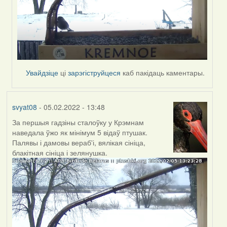
Увайдзіце
ці
зарэгіструйцеся
каб пакідаць каментары.
svyat08
- 05.02.2022 - 13:48
За першыя гадзіны сталоўку у Крэмнам
наведала ўжо як мінімум 5 відаў птушак.
Палявы і дамовы вераб'і, вялікая сініца,
блакітная сініца і зелянушка.