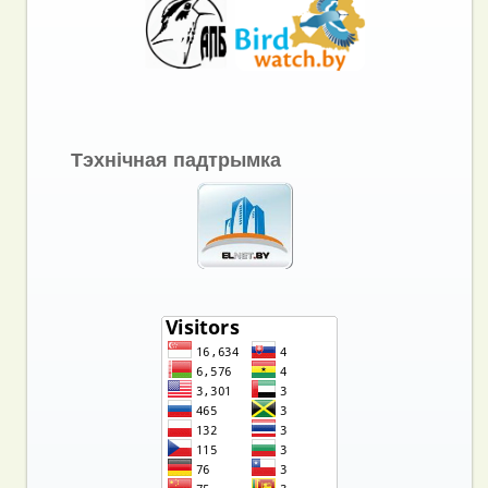
Тэхнічная падтрымка