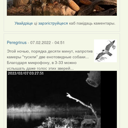
Увайдзіце
ці
зарэгіструйцеся
каб пакідаць каментары.
Peregrinus
- 07.02.2022 - 04:51
Этой ночью, порядка десяти минут, напротив
камеры "тусили" две енотовидные собаки...
Благодаря микрофону, в 3-33 можно
услышать даже голос этих зверей...