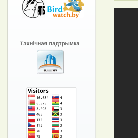
Тэхнічная падтрымка