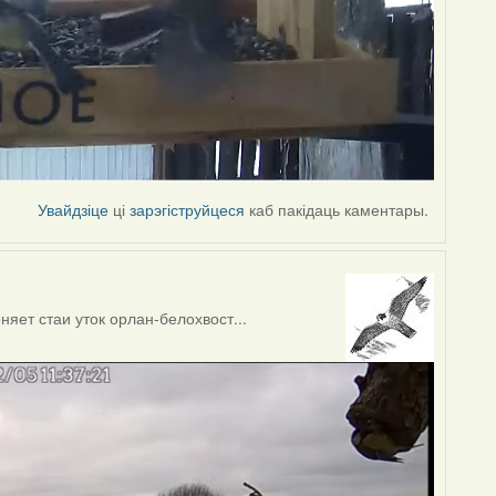
Увайдзіце
ці
зарэгіструйцеся
каб пакідаць каментары.
яет стаи уток орлан-белохвост...