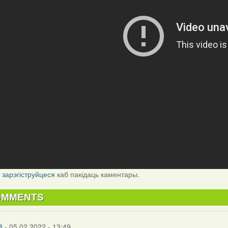
і
зарэгіструйцеся
каб пакідаць каментары.
OMMENTS
8
- 05.02.2022 - 13:49