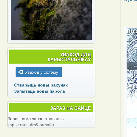
In
reply
to
by
svyat0
УВАХОД ДЛЯ
КАРЫСТАЛЬНІКАЎ
Уваход у сістэму
Стварыць новы рахунак
Запытаць новы пароль
ЗАРАЗ НА САЙЦЕ
Зараз няма зарэгістраваных
карыстальнікаў онлайн.