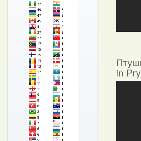
Птушы
in Pr