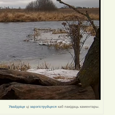
Увайдзіце
ці
зарэгіструйцеся
каб пакідаць каментары.