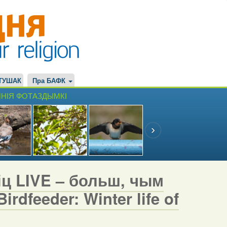
ТУШАК
Пра БАФК
НІЯ ФОТАЗДЫМКІ
іц LIVE – больш, чым
rdfeeder: Winter life of