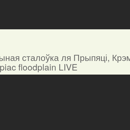
ная сталоўка ля Прыпяці, Крэм
ypiac floodplain LIVE