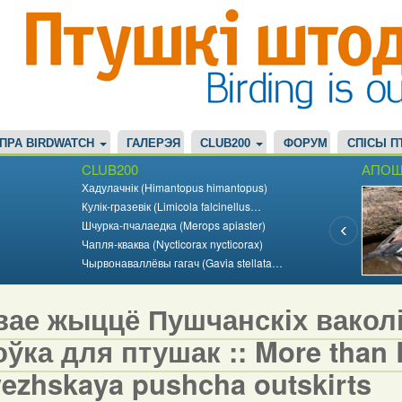
ПРА BIRDWATCH
ГАЛЕРЭЯ
CLUB200
ФОРУМ
СПІСЫ П
CLUB200
АПОШ
Хадулачнік (Himantopus himantopus)
Кулік-гразевік (Limicola falcinellus…
Шчурка-пчалаедка (Merops apiaster)
Чапля-кваква (Nycticorax nycticorax)
Чырвонаваллёвы гагач (Gavia stellata…
вае жыццё Пушчанскіх вакол
ўка для птушак :: More than Bi
vezhskaya pushcha outskirts