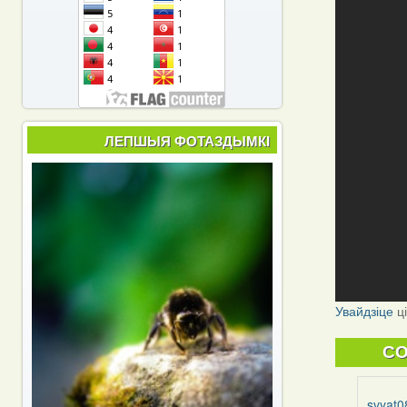
ЛЕПШЫЯ ФОТАЗДЫМКІ
Увайдзіце
ц
C
svyat0