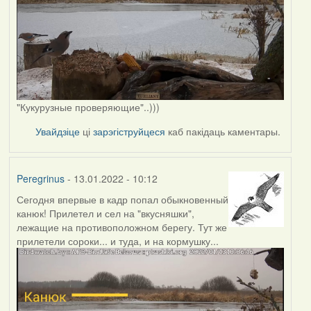
"Кукурузные проверяющие"..)))
Увайдзіце
ці
зарэгіструйцеся
каб пакідаць каментары.
Peregrinus
- 13.01.2022 - 10:12
Сегодня впервые в кадр попал обыкновенный
канюк! Прилетел и сел на "вкусняшки",
лежащие на противоположном берегу. Тут же
прилетели сороки... и туда, и на кормушку...