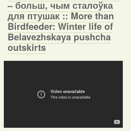
– больш, чым сталоўка
для птушак :: More than
Birdfeeder: Winter life of
Belavezhskaya pushcha
outskirts