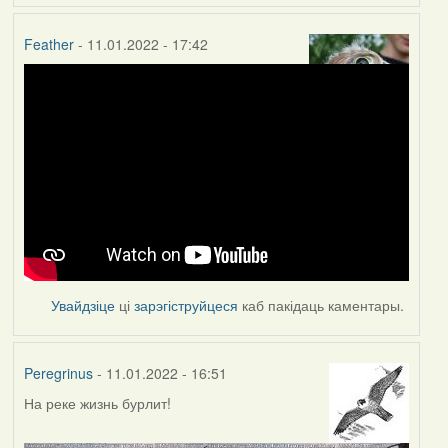
Feather
- 11.01.2022 - 17:42
Увайдзіце
ці
зарэгіструйцеся
каб пакідаць каментары.
Peregrinus
- 11.01.2022 - 16:51
На реке жизнь бурлит!