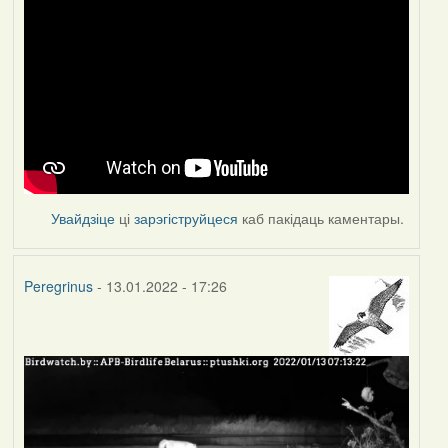
Увайдзіце
ці
зарэгіструйцеся
каб пакідаць каментары.
Peregrinus
- 13.01.2022 - 17:26