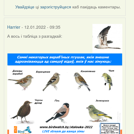
Увайдзіце
ці
зарэгіструйцеся
каб пакідаць каментары.
Harrier
- 12.01.2022 - 09:35
А вось і табліца з разгадкай: