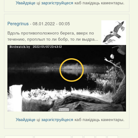
Увайдзіце
ці
зарэгіструйцеся
каб пакідаць каментары.
Peregrinus
- 08.01.2022 - 00:05
Вдоль противоположного берега, вверх по
течению, проплыл то ли бобр, то ли выдра...
Увайдзіце
ці
зарэгіструйцеся
каб пакідаць каментары.
Pagination