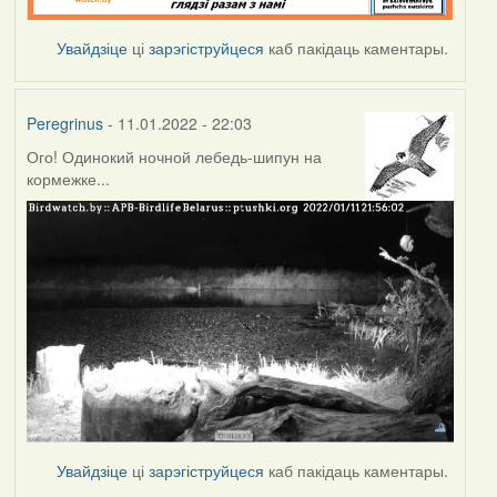
Увайдзіце
ці
зарэгіструйцеся
каб пакідаць каментары.
Peregrinus
- 11.01.2022 - 22:03
Ого! Одинокий ночной лебедь-шипун на
кормежке...
Увайдзіце
ці
зарэгіструйцеся
каб пакідаць каментары.