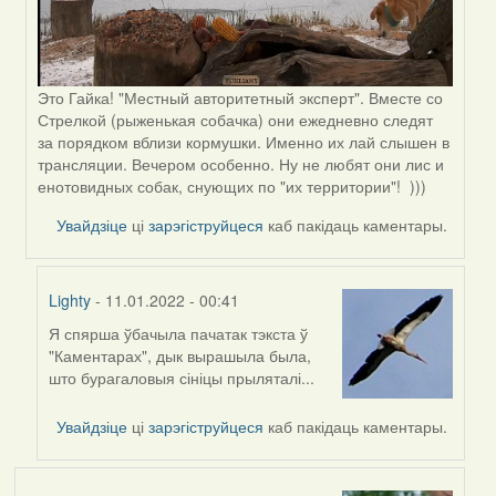
Это Гайка! "Местный авторитетный эксперт". Вместе со
Стрелкой (рыженькая собачка) они ежедневно следят
за порядком вблизи кормушки. Именно их лай слышен в
трансляции. Вечером особенно. Ну не любят они лис и
енотовидных собак, снующих по "их территории"! )))
Увайдзіце
ці
зарэгіструйцеся
каб пакідаць каментары.
Lighty
- 11.01.2022 - 00:41
Я спярша ўбачыла пачатак тэкста ў
In
"Каментарах", дык вырашыла была,
reply
што бурагаловыя сініцы прыляталі...
to
by
Увайдзіце
ці
зарэгіструйцеся
каб пакідаць каментары.
Peregrinus