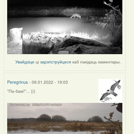
Увайдзіце
ці
зарэгіструйцеся
каб пакідаць каментары.
Peregrinus
- 09.01.2022 - 19:03
"Па-бам!"... )))