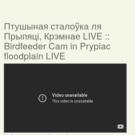
Птушыная сталоўка ля
Прыпяці, Крэмнае LIVE ::
Birdfeeder Cam in Prypiac
floodplain LIVE