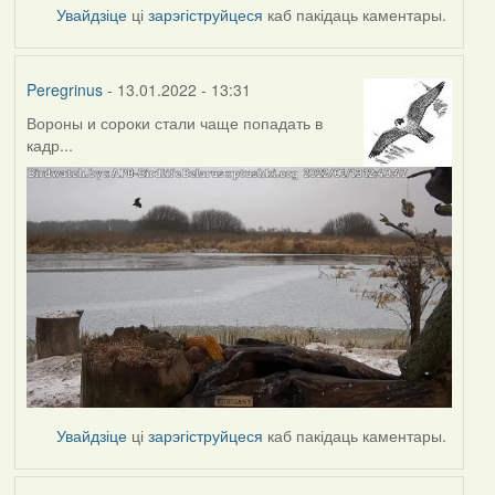
Увайдзіце
ці
зарэгіструйцеся
каб пакідаць каментары.
Peregrinus
- 13.01.2022 - 13:31
Вороны и сороки стали чаще попадать в
кадр...
Увайдзіце
ці
зарэгіструйцеся
каб пакідаць каментары.