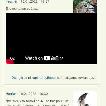
Feather
- 10.01.2022 - 12:37
Енотовидная собака.
Увайдзіце
ці
зарэгіструйцеся
каб пакідаць каментары.
Harrier
- 10.01.2022 - 10:30
Для тых, хто толькі пачынае назіранні за
птушкамі, прапануем вызначыць для сябе