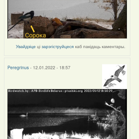
Увайдзіце
ці
зарэгіструйцеся
каб пакідаць каментары.
Peregrinus
- 12.01.2022 - 18:57