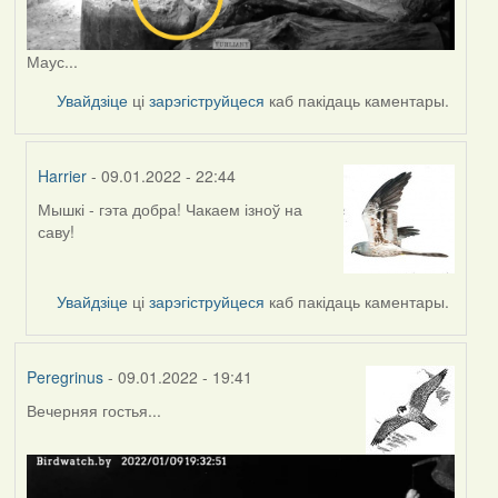
Маус...
Увайдзіце
ці
зарэгіструйцеся
каб пакідаць каментары.
Harrier
- 09.01.2022 - 22:44
Мышкі - гэта добра! Чакаем ізноў на
In
саву!
reply
to
by
Увайдзіце
ці
зарэгіструйцеся
каб пакідаць каментары.
Peregrinus
Peregrinus
- 09.01.2022 - 19:41
Вечерняя гостья...