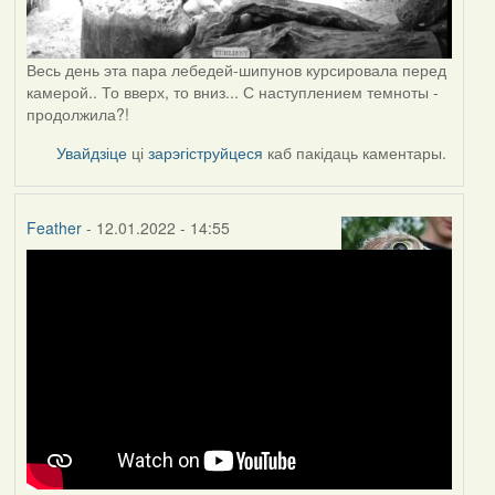
Весь день эта пара лебедей-шипунов курсировала перед
камерой.. То вверх, то вниз... С наступлением темноты -
продолжила?!
Увайдзіце
ці
зарэгіструйцеся
каб пакідаць каментары.
Feather
- 12.01.2022 - 14:55