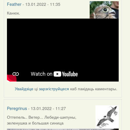
Feather
- 13.01.2022 - 11:35
Канюк.
Увайдзіце
ці
зарэгіструйцеся
каб пакідаць каментары.
Peregrinus
- 13.01.2022 - 11:27
Оттепель.. Ветер... Лебеди-шипуны,
зеленушка и большая синица