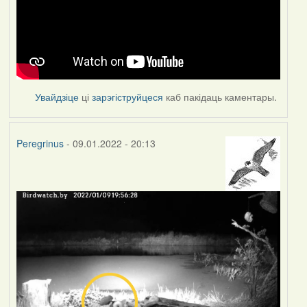
Увайдзіце
ці
зарэгіструйцеся
каб пакідаць каментары.
Peregrinus
- 09.01.2022 - 20:13