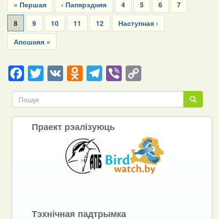
First
« Першая
Previous
‹ Папярэдняя
Page
4
Page
5
Page
6
Page
7
page
page
Current
8
Page
9
Page
10
Page
11
Page
12
Next
Наступная ›
page
page
Last
Апошняя »
page
Facebook
Twitter
VK
Odnoklassniki
Telegram
Viber
Copy
Link
Пошук
Пошук
Праект рэалізуюць
Тэхнічная падтрымка