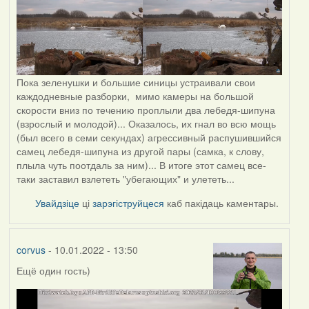
Пока зеленушки и большие синицы устраивали свои
каждодневные разборки, мимо камеры на большой
скорости вниз по течению проплыли два лебедя-шипуна
(взрослый и молодой)... Оказалось, их гнал во всю мощь
(был всего в семи секундах) агрессивный распушившийся
самец лебедя-шипуна из другой пары (самка, к слову,
плыла чуть поотдаль за ним)... В итоге этот самец все-
таки заставил взлететь "убегающих" и улететь...
Увайдзіце
ці
зарэгіструйцеся
каб пакідаць каментары.
corvus
- 10.01.2022 - 13:50
Ещё один гость)