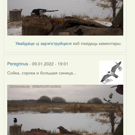
Увайдзіце
ці
зарэгіструйцеся
каб пакідаць каментары.
Peregrinus
- 09.01.2022 - 19:01
Сойка, сорока и большая синица...