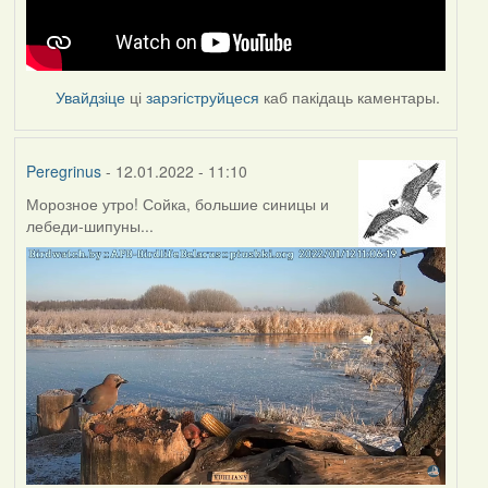
Увайдзіце
ці
зарэгіструйцеся
каб пакідаць каментары.
Peregrinus
- 12.01.2022 - 11:10
Морозное утро! Сойка, большие синицы и
лебеди-шипуны...