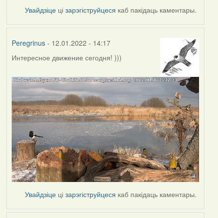
Увайдзіце
ці
зарэгіструйцеся
каб пакідаць каментары.
Peregrinus
- 12.01.2022 - 14:17
Интересное движение сегодня! )))
Увайдзіце
ці
зарэгіструйцеся
каб пакідаць каментары.