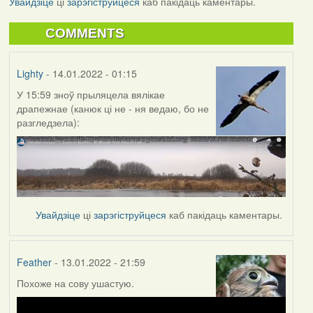
Увайдзіце
ці
зарэгіструйцеся
каб пакідаць каментары.
COMMENTS
Lighty
- 14.01.2022 - 01:15
У 15:59 зноў прыляцела вялікае
драпежнае (канюк ці не - ня ведаю, бо не
разгледзела):
Увайдзіце
ці
зарэгіструйцеся
каб пакідаць каментары.
Feather
- 13.01.2022 - 21:59
Похоже на сову ушастую.