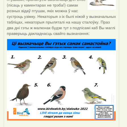
(пісаць у каментарах не трэба!) самак
розных відаў птушак, якіх можна ў нас
сустрэць узімку. Некаторыя з іх былі ніжэй у вызначальных
табліцах, некаторыя прыляталі на нашу сталоўку. Праз
два дні гэты ж малюнак будзе тут з подпісамі каб Вы маглі
праверыць дакладнасць свайго вызначэння: