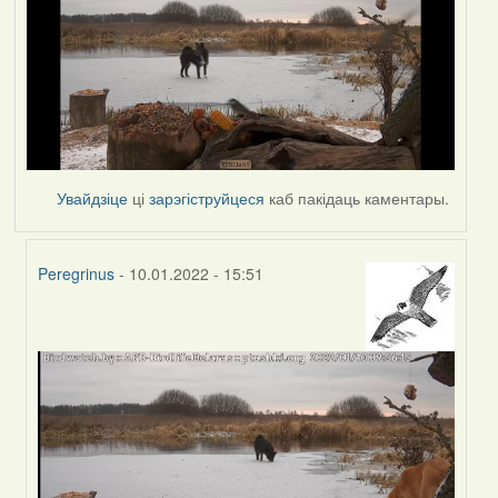
Увайдзіце
ці
зарэгіструйцеся
каб пакідаць каментары.
Peregrinus
- 10.01.2022 - 15:51
In
reply
to
by
corvus