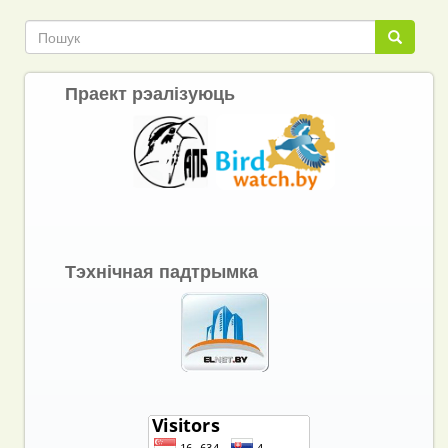
Link
Пошук
Пошук
Праект рэалізуюць
Тэхнічная падтрымка