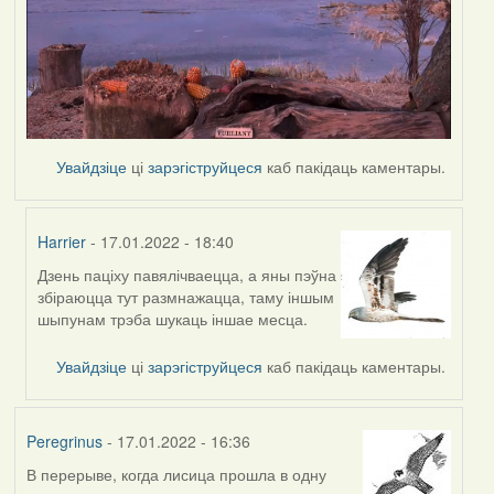
Увайдзіце
ці
зарэгіструйцеся
каб пакідаць каментары.
Harrier
- 17.01.2022 - 18:40
Дзень паціху павялічваецца, а яны пэўна
In
збіраюцца тут размнажацца, таму іншым
reply
шыпунам трэба шукаць іншае месца.
to
by
Увайдзіце
ці
зарэгіструйцеся
каб пакідаць каментары.
Peregrinus
Peregrinus
- 17.01.2022 - 16:36
В перерыве, когда лисица прошла в одну