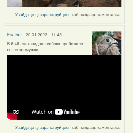
Увайдзіце
ці
зарэгіструйцеся
каб пакідаць каментары.
Feather
- 20.01.2022 - 11:45
В 6:49 енотовидная собака пробежала
возле кормушки.
Увайдзіце
ці
зарэгіструйцеся
каб пакідаць каментары.