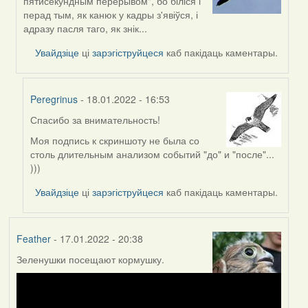
пятисекундным перерывом", бо біліся і
to
перад тым, як канюк у кадры з'явіўся, і
by
адразу пасля таго, як знік...
Peregrinus
Увайдзіце
ці
зарэгіструйцеся
каб пакідаць каментары.
Peregrinus
- 18.01.2022 - 16:53
Спасибо за внимательность!
In
reply
Моя подпись к скриншоту не была со
to
столь длительным анализом событий "до" и "после"...
by
)))
Lighty
Увайдзіце
ці
зарэгіструйцеся
каб пакідаць каментары.
Feather
- 17.01.2022 - 20:38
Зеленушки посещают кормушку.