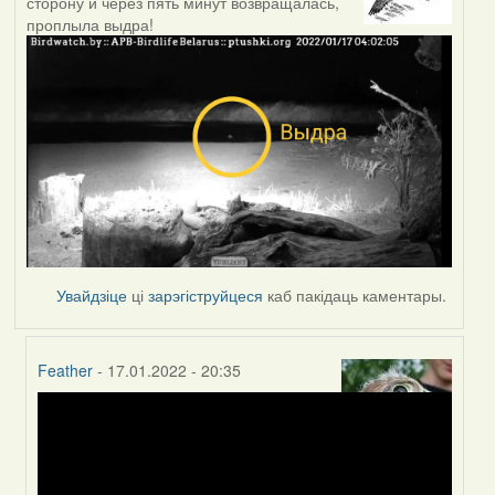
сторону и через пять минут возвращалась,
проплыла выдра!
Увайдзіце
ці
зарэгіструйцеся
каб пакідаць каментары.
Feather
- 17.01.2022 - 20:35
In
reply
to
by