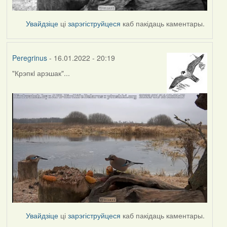
Увайдзіце
ці
зарэгіструйцеся
каб пакідаць каментары.
Peregrinus
- 16.01.2022 - 20:19
"Крэпкi арэшак"...
Увайдзіце
ці
зарэгіструйцеся
каб пакідаць каментары.