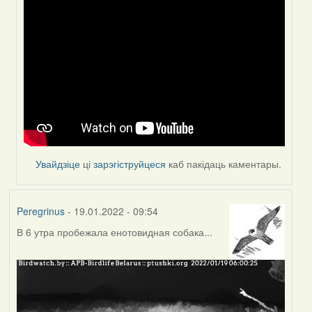
In
reply
to
by
Peregrinus
Увайдзіце
ці
зарэгіструйцеся
каб пакідаць каментары.
Peregrinus
- 19.01.2022 - 09:54
В 6 утра пробежала енотовидная собака...