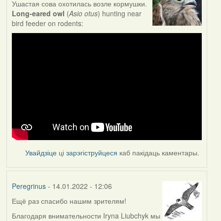
Ушастая сова охотилась возле кормушки.
Long-eared owl
(
Asio otus
) hunting near
bird feeder on rodents:
Увайдзіце
ці
зарэгіструйцеся
каб пакідаць каментары.
Peregrinus
- 14.01.2022 - 12:06
Ещё раз спасибо нашим зрителям!
Благодаря внимательности Iryna Liubchyk мы