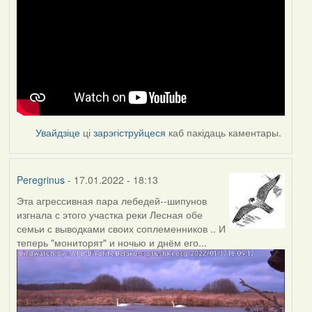
Увайдзіце
ці
зарэгіструйцеся
каб пакідаць каментары.
Peregrinus
- 17.01.2022 - 18:13
Эта агрессивная пара лебедей--шипунов
изгнала с этого участка реки Лесная обе
семьи с выводками своих соплеменников .. И
теперь "мониторят" и ночью и днём его...