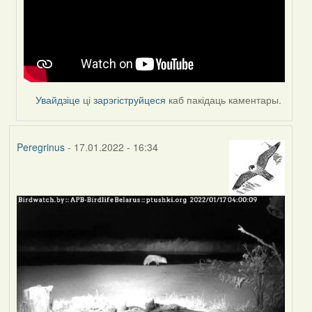
Peregrinus
Увайдзіце
ці
зарэгіструйцеся
каб пакідаць каментары.
Peregrinus
- 17.01.2022 - 16:34