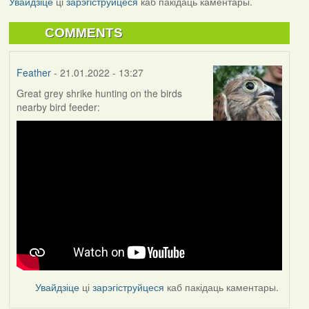
Увайдзіце
ці
зарэгіструйцеся
каб пакідаць каментары.
COMMENTS
Feather
- 21.01.2022 - 13:27
Great grey shrike hunting on the birds
nearby bird feeder:
Увайдзіце
ці
зарэгіструйцеся
каб пакідаць каментары.