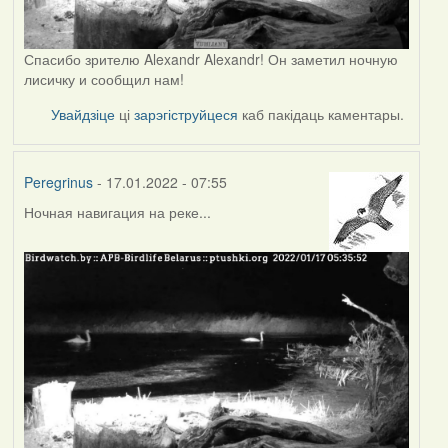
Спасибо зрителю Alexandr Alexandr! Он заметил ночную
лисичку и сообщил нам!
Увайдзіце
ці
зарэгіструйцеся
каб пакідаць каментары.
Peregrinus
- 17.01.2022 - 07:55
Ночная навигация на реке...