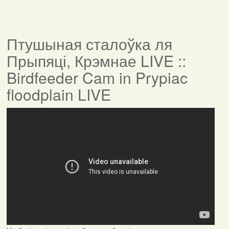
Птушыная сталоўка ля
Прыпяці, Крэмнае LIVE ::
Birdfeeder Cam in Prypiac
floodplain LIVE