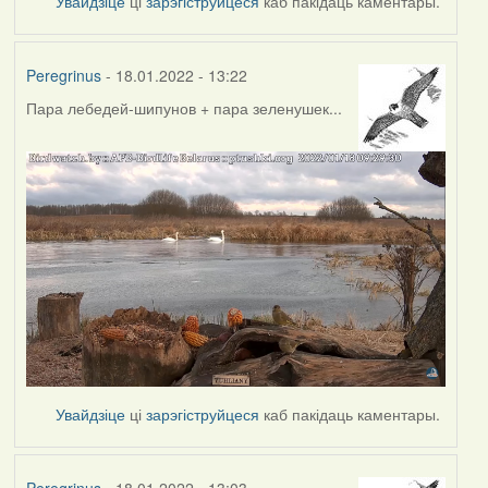
Увайдзіце
ці
зарэгіструйцеся
каб пакідаць каментары.
Peregrinus
- 18.01.2022 - 13:22
Пара лебедей-шипунов + пара зеленушек...
Увайдзіце
ці
зарэгіструйцеся
каб пакідаць каментары.