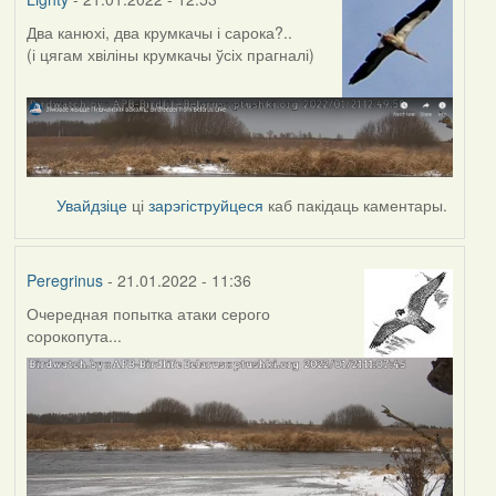
Два канюхі, два крумкачы і сарока?..
(і цягам хвіліны крумкачы ўсіх прагналі)
Увайдзіце
ці
зарэгіструйцеся
каб пакідаць каментары.
Peregrinus
- 21.01.2022 - 11:36
Очередная попытка атаки серого
сорокопута...