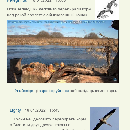
Peregrinus
- 18.01.2022 - 13:03
Пока зеленушки деловито перебирали корм,
над рекой пролетел обыкновенный канюк...
Увайдзіце
ці
зарэгіструйцеся
каб пакідаць каментары.
Lighty
- 18.01.2022 - 15:43
...Толькі не "деловито перебирали корм",
In
а "чистили друг дружке клювы с
reply