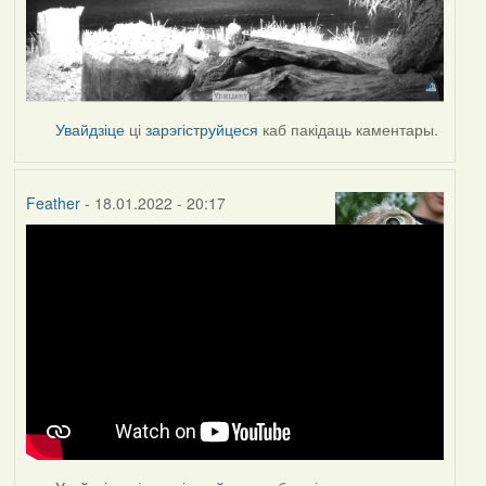
Увайдзіце
ці
зарэгіструйцеся
каб пакідаць каментары.
Feather
- 18.01.2022 - 20:17