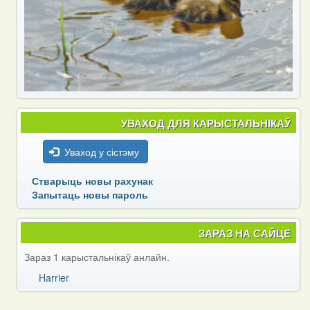
УВАХОД ДЛЯ КАРЫСТАЛЬНІКАЎ
Уваход у сістэму
Стварыць новы рахунак
Запытаць новы пароль
ЗАРАЗ НА САЙЦЕ
Зараз 1 карыстальнікаў анлайн.
Harrier