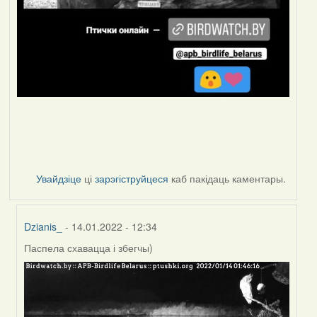
Увайдзіце
ці
зарэгіструйцеся
каб пакідаць каментары.
Dzianis_
- 14.01.2022 - 12:34
Паспела схавацца і збегчы)
In
reply
to
by
Peregrinus