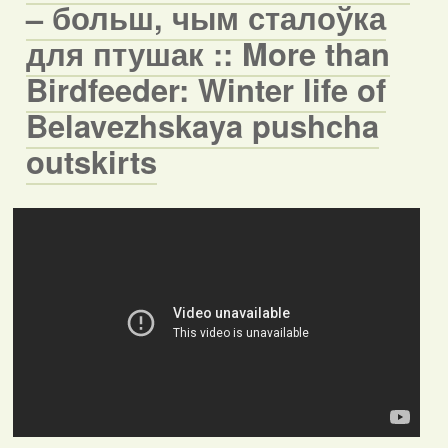
– больш, чым сталоўка
для птушак :: More than
Birdfeeder: Winter life of
Belavezhskaya pushcha
outskirts