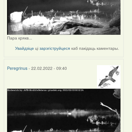
Пара крякв...
Увайдзіце
ці
зарэгіструйцеся
каб пакідаць каментары.
Peregrinus
- 22.02.2022 - 09:40