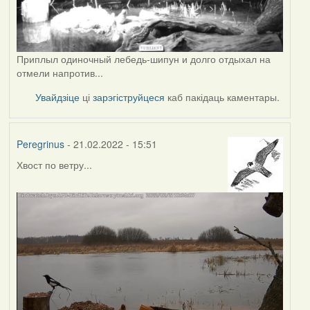
Приплыл одиночный лебедь-шипун и долго отдыхал на
отмели напротив...
Увайдзіце
ці
зарэгіструйцеся
каб пакідаць каментары.
Peregrinus
- 21.02.2022 - 15:51
Хвост по ветру...