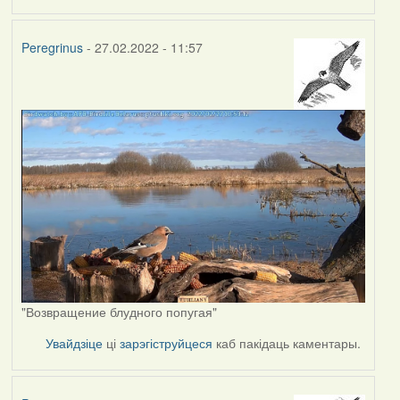
Peregrinus
- 27.02.2022 - 11:57
"Возвращение блудного попугая"
Увайдзіце
ці
зарэгіструйцеся
каб пакідаць каментары.