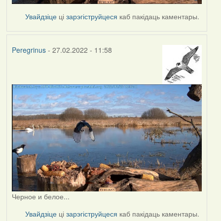
Увайдзіце
ці
зарэгіструйцеся
каб пакідаць каментары.
Peregrinus
- 27.02.2022 - 11:58
Черное и белое...
Увайдзіце
ці
зарэгіструйцеся
каб пакідаць каментары.