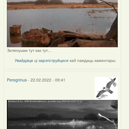
Зеленушки тут как тут...
Увайдзіце
ці
зарэгіструйцеся
каб пакідаць каментары.
Peregrinus
- 22.02.2022 - 09:41