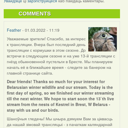
Увайдзіце
ці
зарэгіструйцеся
каб пакідаць каментары.
COMMENTS
Feather
- 01.03.2022 - 11:19
Уважаемые зрители! Спасибо, за интерес
к трансляции. Вчера был последний день
трансляции с кормушки в этом сезоне. До
встречи в следующем сезоне и на уже 13-й трансляции с
гнёзд обыкновенной пустельги в Бресте. Мы планируем
начать её в ближайшее время - следите за банером на
главной странице сайта.
Dear friends! Thanks so much for your interest for
Belarusian winter wildlife and our stream. Today is the
first day of spring, so we finished our winter streaming
till the next winter. We hope to start soon the 13`th live
stream from the nests of Kestrel in Brest, W Belarus -
stay with us and our birds.
Шаноўныя гледачы! Мы шчыра дзякуем Вам за ціквасць
да нашай зімовай трансляцыі - з пачаткам каляндарнай