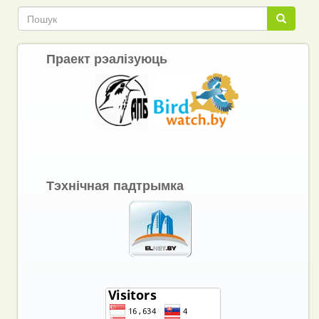
Пошук
Пошук
Праект рэалізуюць
Тэхнічная падтрымка