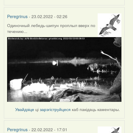
Peregrinus
- 23.02.2022 - 02:26
Одиночный лебедь-шипун проплыл вверх по
течению...
Увайдзіце
ці
зарэгіструйцеся
каб пакідаць каментары.
Peregrinus
- 22.02.2022 - 17:01