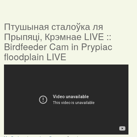
Птушыная сталоўка ля
Прыпяці, Крэмнае LIVE ::
Birdfeeder Cam in Prypiac
floodplain LIVE