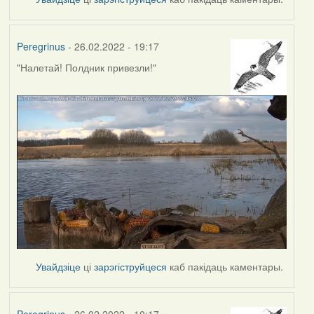
Peregrinus
- 26.02.2022 - 19:17
"Налетай! Полдник привезли!"
Увайдзіце
ці
зарэгіструйцеся
каб пакідаць каментары.