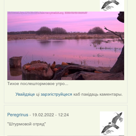
Тихое послештормовое утро...
Увайдзіце
ці
зарэгіструйцеся
каб пакідаць каментары.
Peregrinus
- 19.02.2022 - 12:24
"Штурмовой отряд"