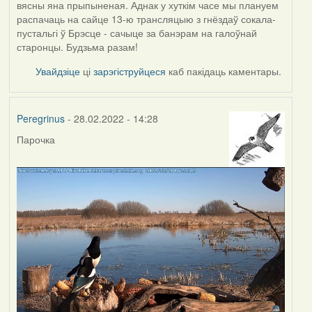
вясны яна прыпыненая. Аднак у хуткім часе мы плануем
распачаць на сайце 13-ю трансляцыю з гнёздаў сокала-
пустальгі ў Брэсце - сачыце за банэрам на галоўнай
старонцы. Будзьма разам!
Увайдзіце
ці
зарэгіструйцеся
каб пакідаць каментары.
Peregrinus
- 28.02.2022 - 14:28
Парочка