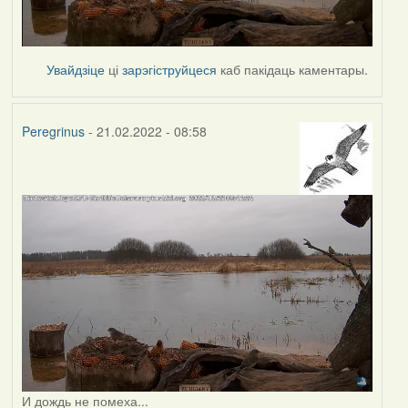
Увайдзіце
ці
зарэгіструйцеся
каб пакідаць каментары.
Peregrinus
- 21.02.2022 - 08:58
И дождь не помеха...