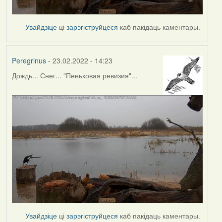
Увайдзіце
ці
зарэгіструйцеся
каб пакідаць каментары.
Peregrinus
- 23.02.2022 - 14:23
Дождь... Снег... "Пеньковая ревизия"...
Увайдзіце
ці
зарэгіструйцеся
каб пакідаць каментары.