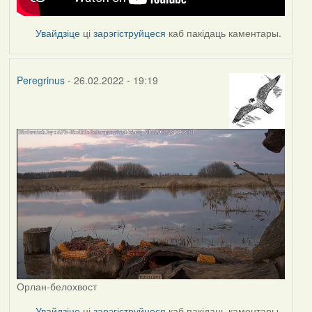
Увайдзіце
ці
зарэгіструйцеся
каб пакідаць каментары.
Peregrinus
- 26.02.2022 - 19:19
Орлан-белохвост
Увайдзіце
ці
зарэгіструйцеся
каб пакідаць каментары.