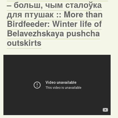
– больш, чым сталоўка
для птушак :: More than
Birdfeeder: Winter life of
Belavezhskaya pushcha
outskirts