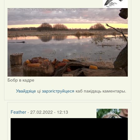
Бобр в кадре
Увайдзіце
ці
зарэгіструйцеся
каб пакідаць каментары.
Feather
- 27.02.2022 - 12:13
In
reply
to