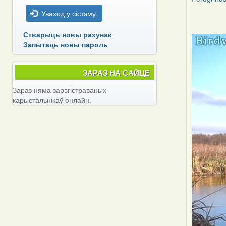
Уваход у сістэму
Стварыць новы рахунак
Запытаць новы пароль
ЗАРАЗ НА САЙЦЕ
Зараз няма зарэгістраваных
карыстальнікаў онлайн.