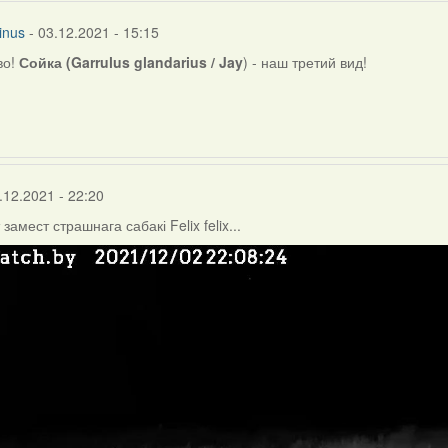
inus
- 03.12.2021 - 15:15
во!
Сойка (Garrulus glandarius / Jay
) - наш третий вид!
r
.12.2021 - 22:20
т замест страшнага сабакі Felix felix...