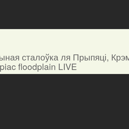
ная сталоўка ля Прыпяці, Крэм
ypiac floodplain LIVE