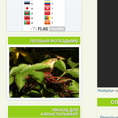
ЛЕПШЫЯ ФОТАЗДЫМКІ
Увайдзіце
ц
C
УВАХОД ДЛЯ
КАРЫСТАЛЬНІКАЎ
Peregrinu