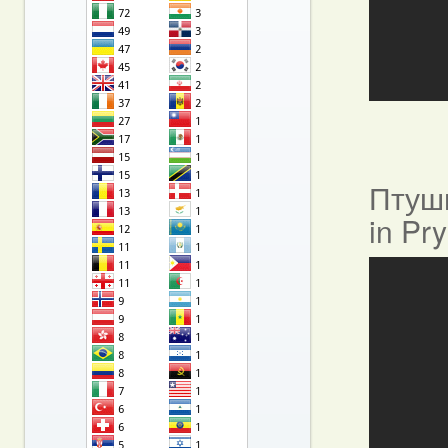
Птушы
in Pr