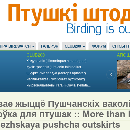
ПРА BIRDWATCH
ГАЛЕРЭЯ
CLUB200
ФОРУМ
СПІСЫ П
CLUB200
АПОШ
Хадулачнік (Himantopus himantopus)
Кулік-гразевік (Limicola falcinellus…
Шчурка-пчалаедка (Merops apiaster)
Чапля-кваква (Nycticorax nycticorax)
Чырвонаваллёвы гагач (Gavia stellata…
вае жыццё Пушчанскіх вакол
ўка для птушак :: More than Bi
vezhskaya pushcha outskirts