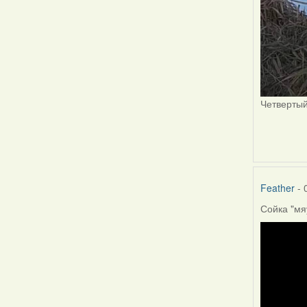
Четвертый
Feather
- 
Сойка "мя