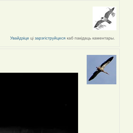
Увайдзіце
ці
зарэгіструйцеся
каб пакідаць каментары.