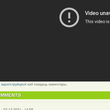
і
зарэгіструйцеся
каб пакідаць каментары.
OMMENTS
s
- 03.12.2021 - 14:58