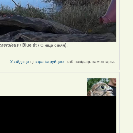
caeruleus
/ Blue tit / Сініца сіняя)
.
Увайдзіце
ці
зарэгіструйцеся
каб пакідаць каментары.