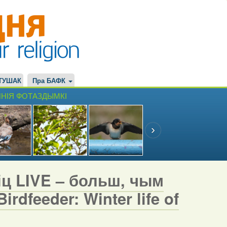
ТУШАК
Пра БАФК
НІЯ ФОТАЗДЫМКІ
іц LIVE – больш, чым
rdfeeder: Winter life of