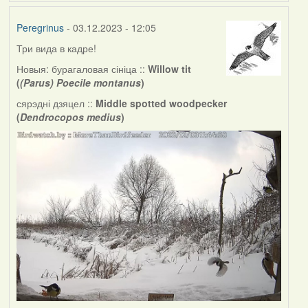
Peregrinus
- 03.12.2023 - 12:05
Три вида в кадре!
Новыя: бурагаловая сініца ::
Willow tit
(
(Parus) Poecile montanus
)
сярэдні дзяцел ::
Middle spotted woodpecker
(
Dendrocopos medius
)