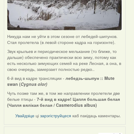
Никуда нам не уйти в этом сезоне от лебедей-шипунов.
Стая пролетела (в левой стороне кадра на горизонте).
Звук крыльев и периодическое мелькание (то ближе, то
дальше) обеспечено практически всю зиму, потому как
есть несколько зимующих семей на реке Лесная, а она, в
свою очередь, замерзает полностью редко..
6-й вид в кадре трансляции -
лебедзь-шыпун ::
Mute
swan (
Cygnus olor)
Чуть позже там же, в том же направлении пролетели две
белые птицы -
7-й вид в кадре! Цапля большая белая
(Чапля вялікая белая / Casmerodius albus)
Увайдзіце
ці
зарэгіструйцеся
каб пакідаць каментары.