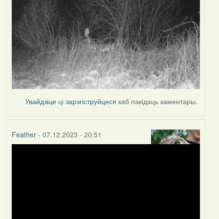
Увайдзіце
ці
зарэгіструйцеся
каб пакідаць каментары.
Feather
- 07.12.2023 - 20:51