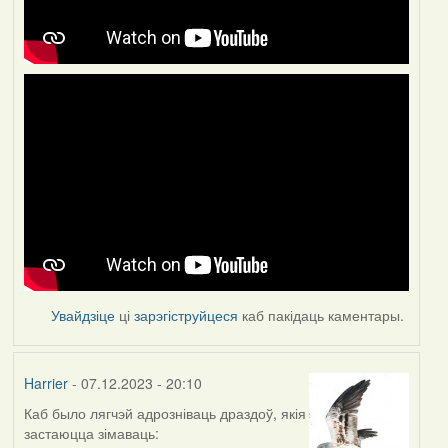
Увайдзіце
ці
зарэгіструйцеся
каб пакідаць каментары.
Harrier
- 07.12.2023 - 20:10
Каб было лягчэй адрозніваць драздоў, якія
застаюцца зімаваць: