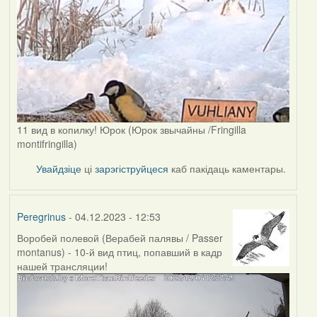
11 вид в копилку! Юрок (Юрок звычайны /Fringilla
montifringilla)
Увайдзіце
ці
зарэгіструйцеся
каб пакідаць каментары.
Peregrinus
- 04.12.2023 - 12:53
Воробей полевой (Верабей палявы / Passer
montanus) - 10-й вид птиц, попавший в кадр
нашей трансляции!