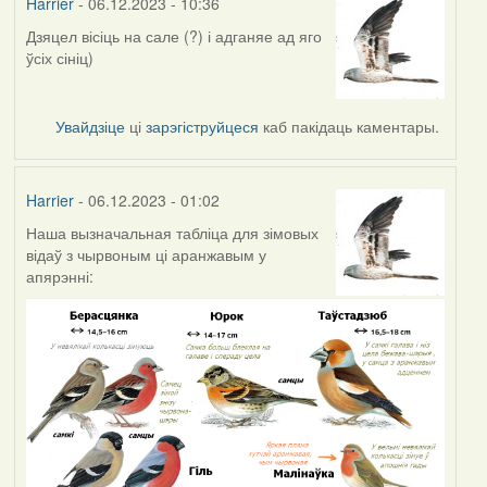
Harrier
- 06.12.2023 - 10:36
Дзяцел вісіць на сале (?) і адганяе ад яго
ўсіх сініц)
Увайдзіце
ці
зарэгіструйцеся
каб пакідаць каментары.
Harrier
- 06.12.2023 - 01:02
Наша вызначальная табліца для зімовых
відаў з чырвоным ці аранжавым у
апярэнні: