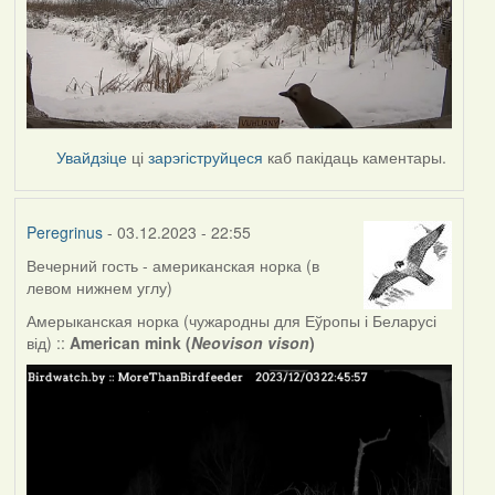
Увайдзіце
ці
зарэгіструйцеся
каб пакідаць каментары.
Peregrinus
- 03.12.2023 - 22:55
Вечерний гость - американская норка (в
левом нижнем углу)
Амерыканская норка (чужародны для Еўропы і Беларусі
від) ::
American mink (
Neovison vison
)