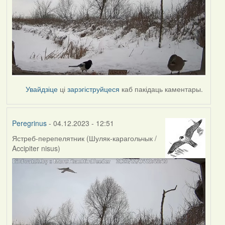
Увайдзіце
ці
зарэгіструйцеся
каб пакідаць каментары.
Peregrinus
- 04.12.2023 - 12:51
Ястреб-перепелятник (Шуляк-карагольчык /
Accipiter nisus)