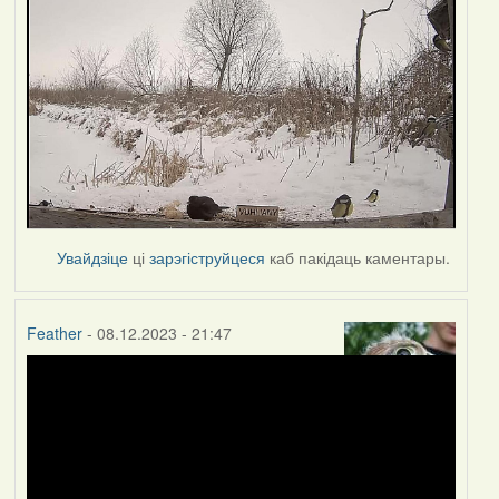
Увайдзіце
ці
зарэгіструйцеся
каб пакідаць каментары.
Feather
- 08.12.2023 - 21:47