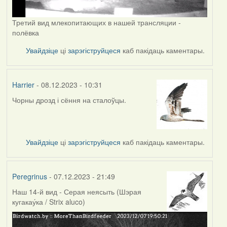
Третий вид млекопитающих в нашей трансляции -
полёвка
Увайдзіце
ці
зарэгіструйцеся
каб пакідаць каментары.
Harrier
- 08.12.2023 - 10:31
Чорны дрозд і сёння на сталоўцы.
Увайдзіце
ці
зарэгіструйцеся
каб пакідаць каментары.
Peregrinus
- 07.12.2023 - 21:49
Наш 14-й вид - Серая неясыть (Шэрая
кугакау́ка / Strix aluco)