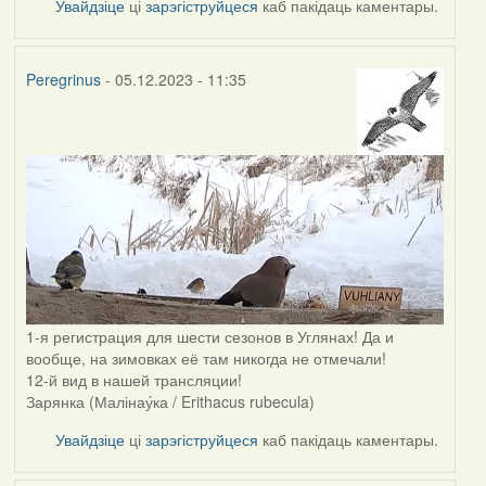
Увайдзіце
ці
зарэгіструйцеся
каб пакідаць каментары.
Peregrinus
- 05.12.2023 - 11:35
1-я регистрация для шести сезонов в Углянах! Да и
вообще, на зимовках её там никогда не отмечали!
12-й вид в нашей трансляции!
Зарянка (Малінау́ка / Erithacus rubecula)
Увайдзіце
ці
зарэгіструйцеся
каб пакідаць каментары.