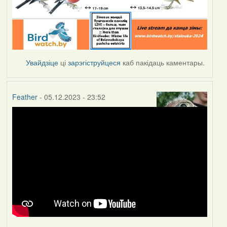
Увайдзіце
ці
зарэгіструйцеся
каб пакідаць каментары.
Feather
- 05.12.2023 - 23:52