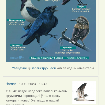
Увайдзіце
ці
зарэгіструйцеся
каб пакідаць каментары.
Harrier
- 10.12.2023 - 16:47
У 16:42 недзе недалёка пачалі крычаць
крумкачы
і праляцелі ў поле зроку
камеры - новы,15-ы від для нашай
трансляцыі: