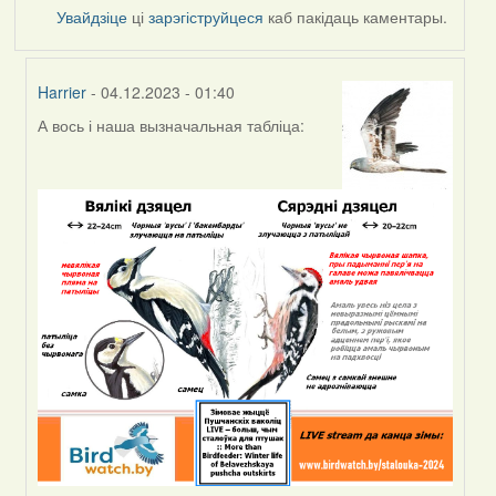
Увайдзіце
ці
зарэгіструйцеся
каб пакідаць каментары.
Harrier
- 04.12.2023 - 01:40
А вось і наша вызначальная табліца:
In
reply
to
by
Peregrinus