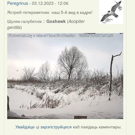
Peregrinus
- 03.12.2023 - 12:06
Ястреб-тетеревятник наш 5-й вид в кадре!
Шуляк-галубятнік ::
Goshawk
(
Accipiter
gentilis
)
Увайдзіце
ці
зарэгіструйцеся
каб пакідаць каментары.