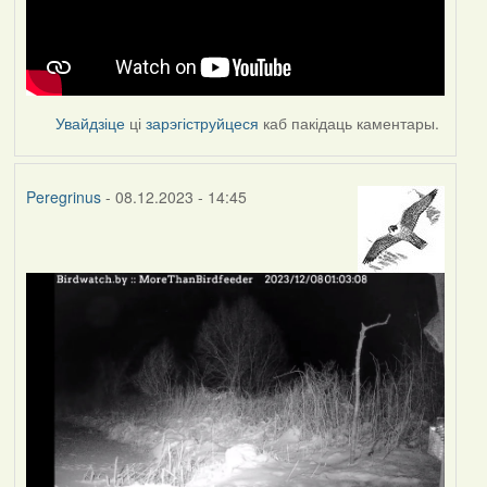
Увайдзіце
ці
зарэгіструйцеся
каб пакідаць каментары.
Peregrinus
- 08.12.2023 - 14:45