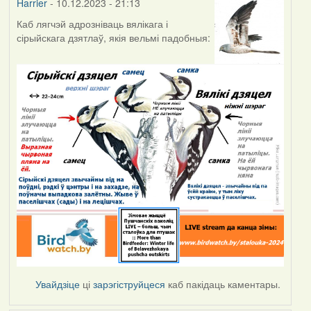
Harrier
- 10.12.2023 - 21:13
Каб лягчэй адрозніваць вялікага і
сірыйскага дзятлаў, якія вельмі падобныя:
Увайдзіце
ці
зарэгіструйцеся
каб пакідаць каментары.