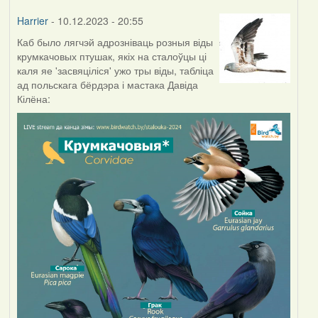
Harrier
- 10.12.2023 - 20:55
Каб было лягчэй адрозніваць розныя віды
крумкачовых птушак, якіх на сталоўцы ці
каля яе 'засвяціліся' ужо тры віды, табліца
ад польскага бёрдэра і мастака Давіда
Кілёна: