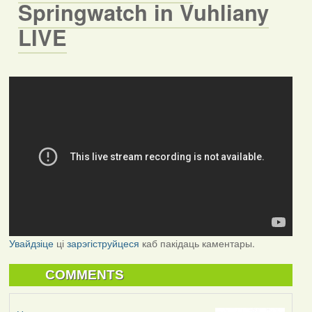
Springwatch in Vuhliany
LIVE
Увайдзіце
ці
зарэгіструйцеся
каб пакідаць каментары.
COMMENTS