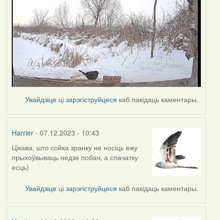
Увайдзіце
ці
зарэгіструйцеся
каб пакідаць каментары.
Harrier
- 07.12.2023 - 10:43
Цікава, што сойка зранку не носіць ежу
прыхоўвываць недзе побач, а спачатку
есць)
Увайдзіце
ці
зарэгіструйцеся
каб пакідаць каментары.