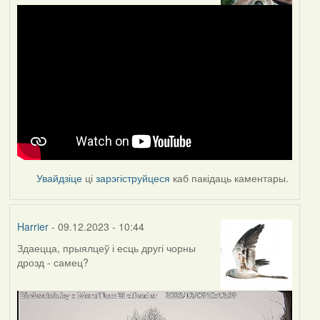
Увайдзіце
ці
зарэгіструйцеся
каб пакідаць каментары.
Harrier
- 09.12.2023 - 10:44
Здаецца, прыялцеў і есць другі чорны
дрозд - самец?