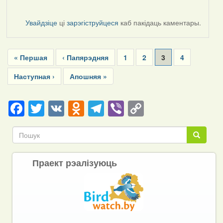
Увайдзіце
ці
зарэгіструйцеся
каб пакідаць каментары.
Pagination
First
« Першая
Previous
‹ Папярэдняя
Page
1
Page
2
Current
3
Page
4
page
page
page
Next
Наступная ›
Last
Апошняя »
page
page
Facebook
Twitter
VK
Odnoklassniki
Telegram
Viber
Copy
Link
Пошук
Пошук
Праект рэалізуюць