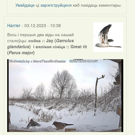
Увайдзіце
ці
зарэгіструйцеся
каб пакідаць каментары.
Harrier
- 03.12.2023 - 10:38
Вось і першыя два віды на нашай
сталоўцы:
сойка :: Jay (
Garrulus
glandarius
) і вялікая сініца :: Great tit
(
Parus major
)