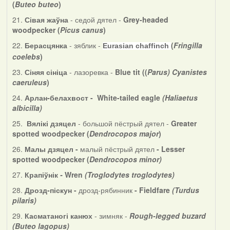
(
Buteo buteo
)
21.
Сівая жаўна
- седой дятел -
Grey-headed
woodpecker (
Picus canus
)
22.
Берасцянка
- зяблик -
(
Fringilla
Eurasian chaffinch
coelebs
)
23.
Сіняя сініца
- лазоревка -
Blue tit ((
Parus) Cyanistes
caeruleus
)
24.
Арлан-белахвост - White-tailed eagle
(Haliaetus
albicilla)
25.
Вялікі дзяцел
- большой пёстрый дятел -
Greater
spotted woodpecker (
Dendrocopos major
)
26.
Малы дзяцел -
малый пёстрый дятел
- Lesser
spotted woodpecker (
Dendrocopos minor)
27.
Крапіўнік
-
Wren
(Troglodytes troglodytes)
28.
Дрозд-піскун -
дрозд-рябинник
- Fieldfare
(Turdus
pilaris)
29.
Касматаногі канюх
- зимняк -
Rough-legged buzard
(Buteo lagopus)