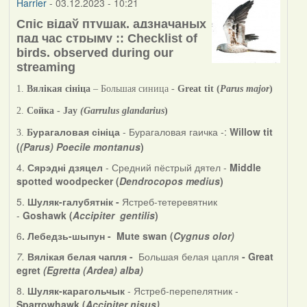
Harrier
- 03.12.2023 - 10:21
Спіс відаў птушак, адзначаных
пад час стрыму :: Checklist of
birds, observed during our
streaming
1.
Вялікая сініца
– Большая синица -
Great
tit
(
Parus
major
)
2.
Сойка -
Jay
(
Garrulus glandarius
)
урагаловая сініца
- Бурагаловая гаичка -:
Willow tit
3.
Б
(
(Parus) Poecile montanus
)
4.
Сярэдні дзяцел
- Средний пёстрый дятел -
Middle
spotted woodpecker (
Dendrocopos medius
)
5.
Шуляк-галубятнік -
Ястреб-тетеревятник
-
Goshawk (
Accipiter gentilis
)
6
. Лебедзь-шыпун - Mute swan (
Cygnus olor)
7.
Вялікая белая чапля -
Большая белая цапля
- Great
egret
(Egretta (Ardea) alba)
8.
Шуляк-карагольчык
- Ястреб-перепелятник -
Sparrowhawk (
Accipiter nisus)