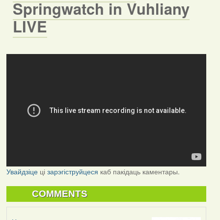
Springwatch in Vuhliany
LIVE
Увайдзіце
ці
зарэгіструйцеся
каб пакідаць каментары.
COMMENTS