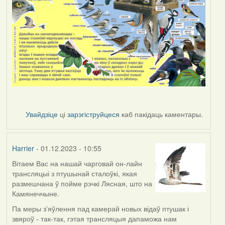
Увайдзіце
ці
зарэгіструйцеся
каб пакідаць каментары.
Harrier
- 01.12.2023 - 10:55
Вітаем Вас на нашай чарговай он-лайн
трансляцыі з птушынай сталоўкі, якая
размешчана ў пойме рэчкі Лясная, што на
Камянеччыне.
Па меры з'яўлення пад камерай новых відаў птушак і
звяроў - так-так, гэтая трансляцыя дапаможа нам