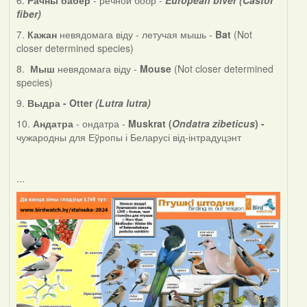
fiber)
7.
Кажан
невядомага віду - летучая мышь -
Bat
(Not
closer determined species)
8.
Мыш
невядомага віду -
Mouse
(Not closer determined
species)
9.
Выдра - Otter
(Lutra lutra)
10.
Андатра
- ондатра -
Muskrat (
Ondatra zibeticus
) -
чужародны для Еўропы і Беларусі від-інтрадуцэнт
...