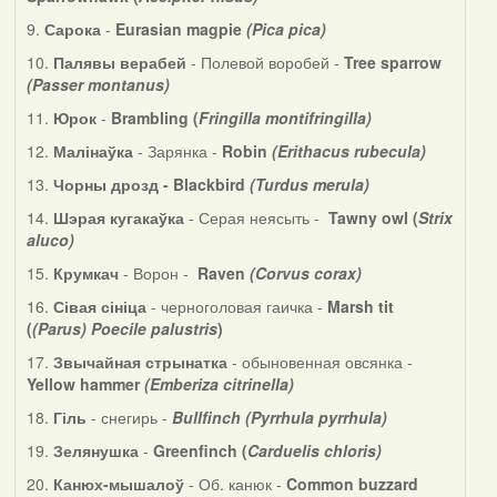
9.
Сарока
-
Eurasian magpie
(Pica pica)
10.
Палявы верабей
- Полевой воробей -
Tree sparrow
(Passer montanus)
11.
Юрок
-
Brambling (
Fringilla montifringilla)
12.
Малінаўка
- Зарянка -
Robin
(Erithacus rubecula)
13.
Чорны дрозд - Blackbird
(Turdus merula)
14.
Шэрая кугакаўка
- Серая неясыть -
Tawny owl (
Strix
aluco)
15.
Крумкач
- Ворон -
Raven
(Corvus corax)
16.
Сівая сініца
- черноголовая гаичка -
Marsh tit
(
(Parus) Poecile palustris
)
17.
Звычайная стрынатка
- обыновенная овсянка -
Yellow hammer
(Emberiza citrinella)
18.
Гіль
- снегирь -
Bullfinch (Pyrrhula pyrrhula)
19.
Зелянушка
-
Greenfinch (
Carduelis chloris)
20.
Канюх-мышалоў
- Об. канюк -
Common buzzard