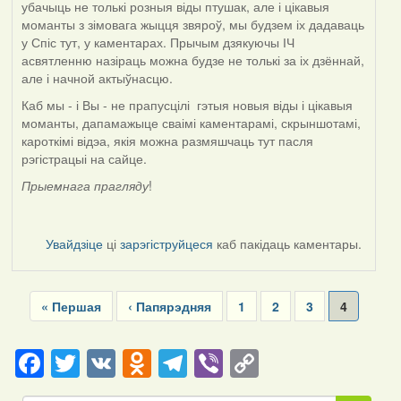
убачыць не толькі розныя віды птушак, але і цікавыя
моманты з зімовага жыцця звяроў, мы будзем іх дадаваць
у Спіс тут, у каментарах. Прычым дзякуючы ІЧ
асвятленню назіраць можна будзе не толькі за іх дзённай,
але і начной актыўнасцю.
Каб мы - і Вы - не прапусцілі гэтыя новыя віды і цікавыя
моманты, дапамажыце сваімі каментарамі, скрыншотамі,
кароткімі відэа, якія можна размяшчаць тут пасля
рэгістрацыі на сайце.
Прыемнага прагляду
!
Увайдзіце
ці
зарэгіструйцеся
каб пакідаць каментары.
Pagination
First
« Першая
Previous
‹ Папярэдняя
Page
1
Page
2
Page
3
Current
4
page
page
page
Facebook
Twitter
VK
Odnoklassniki
Telegram
Viber
Copy
Link