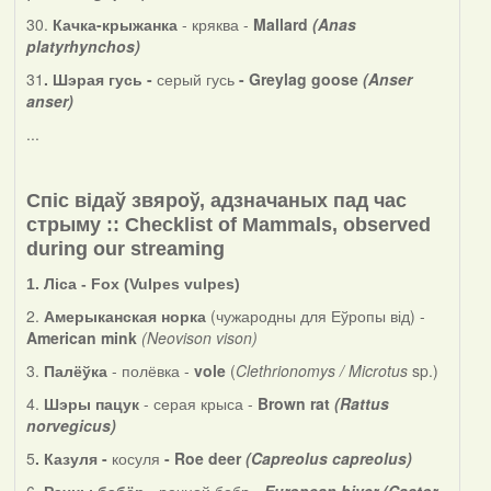
30.
Качка-крыжанка
- кряква -
Mallard
(Anas
platyrhynchos)
31
. Шэрая гусь -
серый гусь
- Greylag goose
(Anser
anser)
...
Спіс відаў
звяроў
, адзначаных пад час
стрыму :: Checklist
of Mammals
, observed
during our streaming
1. Ліса - Fox (Vulpes vulpes)
2.
Амерыканская норка
(чужародны для Еўропы від) -
American mink
(Neovison vison)
3.
Палёўка
- полёвка -
vole
(
Clethrionomys / Microtus
sp.)
4.
Шэры пацук
- серая крыса -
Brown rat
(Rattus
norvegicus)
5
. Казуля -
косуля
- Roe deer
(Capreolus capreolus)
6.
Рачны бабёр
- речной бобр -
European biver (Castor