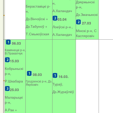
Дзяржынскі
н,
Бераставіцкі р-
р-н,
А.Халандач
н,
Дз.Змачынскі
Дз.Вінчэўскі +
03.04
27.03
Дз.Табуноў +
Лоеўскі р-н.,
Мінскі р-н, С
Т.Смыкоўская
А.Халандач
Каспяровіч
06.03
Камянецкі р-н,
В.Пракапчук
15.03
Кобрыньскі
р-н,
08.03
16.03.
Р.Шкабара
Гродзенскі р-н, Дз.
Тураў,
Якубовіч
25.03
Дз.Жураўлёў
Маларыцкі
р-н,
А.Рак +