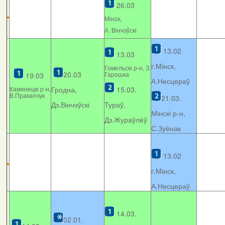
26.03
Мінcк,
А. Вінчэўскі
13.02
13.03
г.Мінск,
Гомельскі р-н, З.
20.03
Гарошка
19.03
А.Несцераў
Камянецкі р-н,
Гродна,
15.03.
В.Пракапчук
21.03.
Дз.Вінчэўскі
Тураў,
Мінскі р-н,
Дз.Жураўлёў
С.Зуёнак
13.02
г.Мінск,
А.Несцераў
14.03.
02.01.