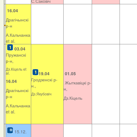
С.Саковіч
16.04
Драгічынскі
р-н
А.Кальчанка
et al.
03.04
Пружанскі
р-н,
Дз.Кіцель et
al.
19.04
01.05
Гродзенскі р-
16.04
Жыткавіцкі р-
н.,
н,
Драгічынскі
Дз.Якубовіч
р-н
Дз.Кіцель
А.Кальчанка
et al.
15.12.