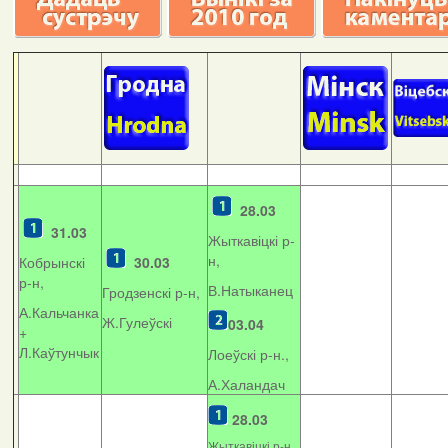
28.03
31.03
Жыткавіцкі р-
н,
Кобрынскі
30.03
р-н,
В.Натыканец
Гродзенскі р-н,
А.Кальчанка
Ж.Гулеўскі
03.04
+
Л.Каўтунчык
Лоеўскі р-н.,
А.Халандач
28.03
Жыткавіцкі р-н,