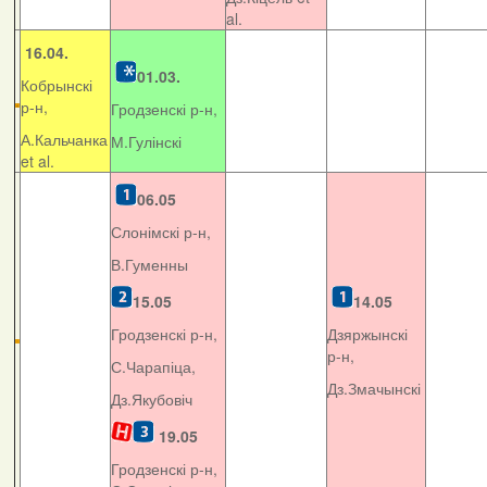
al.
16.04.
01.03.
Кобрынскі
р-н,
Гродзенскі р-н,
А.Кальчанка
М.Гулінскі
et al.
06.05
Слонімскі р-н,
В.Гуменны
15.05
14.05
Гродзенскі р-н,
Дзяржынскі
р-н,
С.Чарапіца,
Дз.Змачынскі
Дз.Якубовіч
19.05
Гродзенскі р-н,