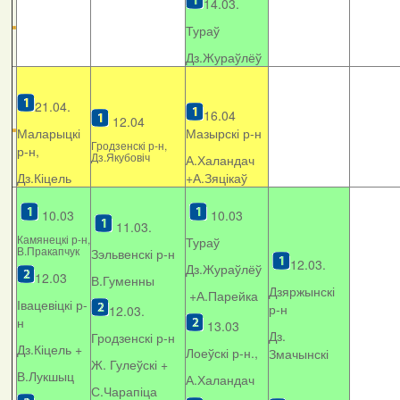
14.03.
Тураў
Дз.Жураўлёў
21.04.
16.04
12.04
Маларыцкі
Мазырскі р-н
Гродзенскі р-н,
р-н,
Дз.Якубовіч
А.Халандач
Дз.Кіцель
+
А.Зяцікаў
10.03
10.03
11.03.
Камянецкі р-н,
Тураў
В.Пракапчук
Зэльвенскі р-н
12.03.
Дз.Жураўлёў
12.03
В.Гуменны
Дзяржынскі
+А.Парейка
Івацевіцкі р-
р-н
12.03.
н
13.03
Дз.
Гродзенскі р-н
Дз.Кіцель +
Лоеўскі р-н.,
Змачынскі
Ж. Гулеўскі +
В.Лукшыц
А.Халандач
С.Чарапіца