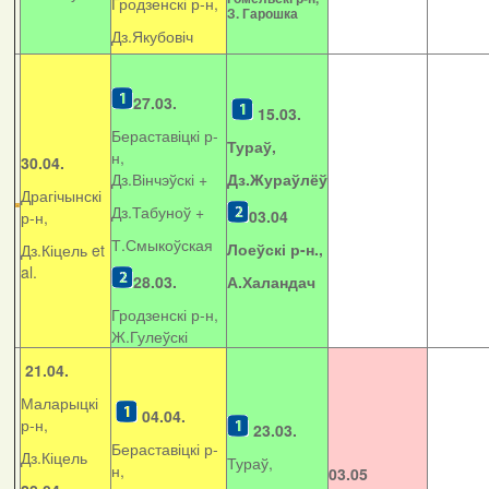
Гродзенскі р-н,
З. Гарошка
Дз.Якубовіч
27.03.
15.03.
Бераставіцкі р-
Тураў,
н,
30.04.
Дз.Вінчэўскі +
Дз.Жураўлёў
Драгічынскі
Дз.Табуноў +
03.04
р-н,
Т.Смыкоўская
Лоеўскі р-н.,
Дз.Кіцель et
al.
28.03.
А.Халандач
Гродзенскі р-н,
Ж.Гулеўскі
21.04.
Маларыцкі
04.04.
р-н,
23.03.
Бераставіцкі р-
Дз.Кіцель
Тураў,
н,
03.05