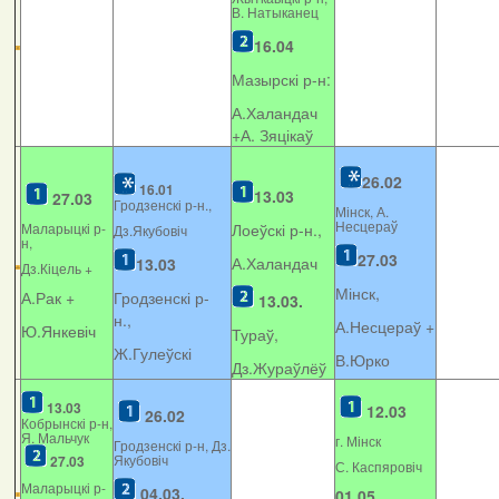
В. Натыканец
16.04
Мазырскі р-н:
А.Халандач
+
А. Зяцікаў
26.02
16.01
13.03
27.03
Гродзенскі р-н.,
Мінск, А.
Несцераў
Маларыцкі р-
Лоеўскі р-н.,
Дз.Якубовіч
н,
27.03
А.Халандач
13.03
Дз.Кіцель +
Мінск,
А.Рак +
Гродзенскі р-
13.03.
н.,
А.Несцераў +
Ю.Янкевіч
Тураў,
Ж.Гулеўскі
В.Юрко
Дз.Жураўлёў
13.03
12.03
26.02
Кобрынскі р-н,
Я. Мальчук
г. Мінск
Гродзенскі р-н, Дз.
Якубовіч
27.03
С. Каспяровіч
Маларыцкі р-
04.03.
01.05