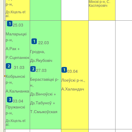
Мінскі р-н, С.
р-н,
Каспяровіч
Дз.Кіцель et
al.
25.03
Маларыцкі
р-н,
22.03
А.Рак +
Гродна,
Р.Сцепанюк
Дз.Якубовіч
31.03
27.03
03.04
Кобрынскі
Бераставіцкі р-
Лоеўскі р-н.,
р-н,
н,
А.Халандач
А.Кальчанка
Дз.Вінчэўскі +
03.04
Дз.Табуноў +
Пружанскі
Т.Смыкоўская
р-н,
Дз.Кіцель et
al.