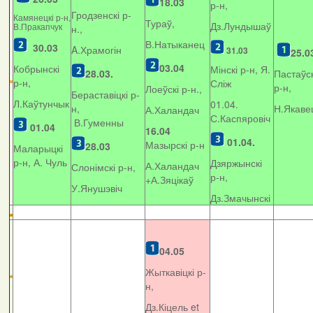
18.03
р-н,
Гродзенскі р-
Камянецкі р-н,
Тураў,
Дз.Лундышаў
В.Пракапчук
н.,
В.Натыканец
30.03
A.Храмогін
31.03
25.0
03.04
Кобрынскі
Мінскі р-н, Я.
28.03.
Пастаўск
р-н,
Сліж
р-н,
Лоеўскі р-н.,
Бераставіцкі р-
Л.Каўтунчык
01.04.
н,
Н.Якаве
А.Халандач
С.Каспяровіч
В.Гуменны
01.04
16.04
01.04.
Мазырскі р-н
28.03
Маларыцкі
р-н, А. Чуль
Дзяржынскі
А.Халандач
Слонімскі р-н,
р-н,
+
А.Зяцікаў
У.Янушэвіч
Дз.Змачынскі
04.05
Жыткавіцкі р-
н,
Дз.Кіцель et