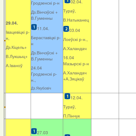
02.04.
Гродзенскі р-н
Тураў,
Дз.Вінчэўскі +
В.Гуменны
В.Натыканец
29.04.
11.04.
03.04
Івацевіцкі р-
Бераставіцкі р-
н,
Лоеўскі р-н.,
н
Дз.Кіцель+
А.Халандач
Дз.Вінчэўскі +
В.Лукшыц+
16.04
В.Гуменны
Мазырскі р-н
А.Іваноў
24.04
А.Халандач
Гродзенскі р-
+
А.Зяцікаў
н.,
Дз.Якубовіч
12.04.
Тураў,
П.Пінчук
27.03