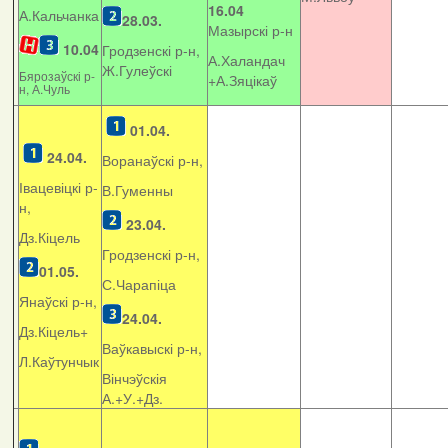
16.04
А.Кальчанка
28.03.
Мазырскі р-н
10.04
Гродзенскі р-н,
А.Халандач
Ж.Гулеўскі
Бярозаўскі р-
+
А.Зяцікаў
н, А.Чуль
01.04.
24.04.
Воранаўскі р-н,
Івацевіцкі р-
В.Гуменны
н,
23.04.
Дз.Кіцель
Гродзенскі р-н,
01.05.
С.Чарапіца
Янаўскі р-н,
24.04.
Дз.Кіцель+
Ваўкавыскі р-н,
Л.Каўтунчык
Вінчэўскія
А.+У.+Дз.