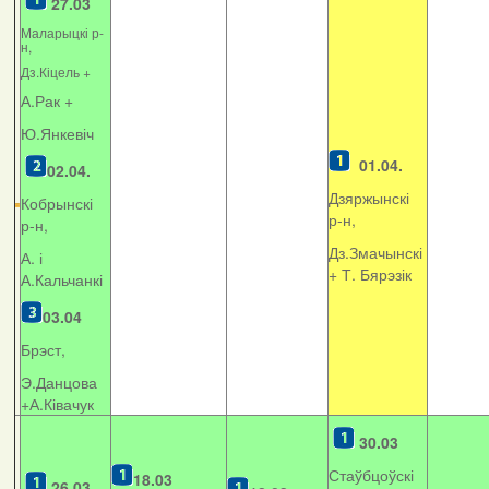
27.03
Маларыцкі р-
н,
Дз.Кіцель +
А.Рак +
Ю.Янкевіч
01.04.
02.04.
Дзяржынскі
Кобрынскі
р-н,
р-н,
Дз.Змачынскі
А. і
+
Т. Бярэзік
А.Кальчанкі
03.04
Брэст,
Э.Данцова
+А.Ківачук
30.03
Стаўбцоўскі
18.03
26.03