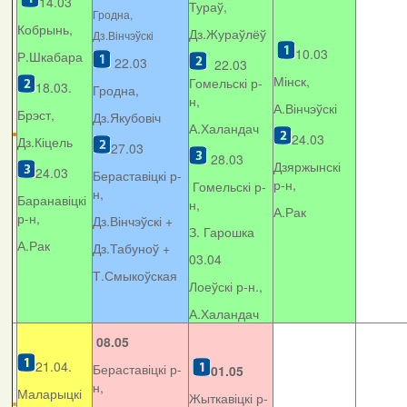
14.03
Тураў,
Гродна,
Кобрынь,
Дз.Жураўлёў
Дз.Вінчэўскі
10.03
Р.Шкабара
22.03
22.03
Мінск,
Гомельскі р-
18.03.
Гродна,
н,
А.Вінчэўскі
Брэст,
Дз.Якубовіч
А.Халандач
24.03
Дз.Кіцель
27.03
28.03
Дзяржынскі
24.03
Бераставіцкі р-
р-н,
Гомельскі р-
н,
Баранавіцкі
н,
А.Рак
р-н,
Дз.Вінчэўскі +
З. Гарошка
А.Рак
Дз.Табуноў +
03.04
Т.Смыкоўская
Лоеўскі р-н.,
А.Халандач
08.05
21.04.
Бераставіцкі р-
01.05
н,
Маларыцкі
Жыткавіцкі р-