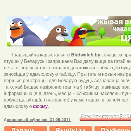
Традыцыйна карыстальнікі
Birdwatch
.
by
сочаць за пр
птушак ў Беларусь і запрашаем Вас далучацца да гэтай акц
летась, першыя тры назіранні для кожнай з абласцей буд
заносіцца ў адмысловую табліцу. Пры гэтым новыя назіран
першыя рэгістрацыі для Беларусі будуць адзначацца знач
таго, каб Вашае назіранне трапіла ў табліцу, пакіньце пра
інфармацыю (від, дзень, месца – бліжэйшы населены пункт
вобласць, аўтар(ы) назірання) у каментарах, ці запоўніце
адмысловую
форму
.
А
пошняе абнаўленне
:
31.05.2011