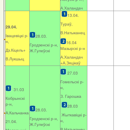
А.Халандач
13.04.
Тураў,
29.04.
В.Натыканец
Івацевіцкі р-
28.03.
н,
16.04
Гродзенскі р-н,
Мазырскі р-н
Дз.Кіцель+
Ж.Гулеўскі
А.Халандач
В.Лукшыц
+
А.Зяцікаў
27.03
Гомельскі р-
н,
31.03
З. Гарошка
Кобрынскі
р-н,
28.03
28.03.
А.Кальчанка
Жыткавіцкі р-
Гродзенскі р-н,
н,
21.04.
Ж.Гулеўскі
В.Натыканец