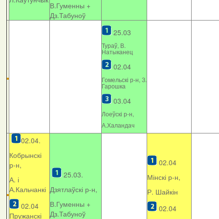
В.Гуменны +
Дз.Табуноў
25.03
Тураў, В.
Натыканец
02.04
Гомельскі р-н, З.
Гарошка
03.04
Лоеўскі р-н,
А.Халандач
02.04.
Кобрынскі
02.04
р-н,
25.03.
Мінскі р-н,
А. і
А.Кальчанкі
Дзятлаўскі р-н,
Р. Шайкін
В.Гуменны +
02.04
02.04
Дз.Табуноў
Пружанскі