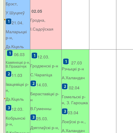
Брэст,
02.05
У.Шуцееў
Гродна,
21.04.
І.Садоўская
Маларыцкі
р-н,
Дз.Кіцель
06.03
12.03.
Камянецкі р-н,
27.03
Гродзенскі р-н
В.Пракапчук
Рэчыцкі р-н
С.Чарапіца
11.03
А.Халандач
Івацевіцкі р-
14.03.
02.04
н,
Бераставіцкі р-
Гомельскі р-
Дз.Кіцель
н
н, З. Гарошка
В.Гуменны
12.03.
03.04
Кобрынскі
25.03.
Лоеўскі р-н.,
р-н,
Дзятлаўскі р-н,
А.Халандач
Л.Каўтунчык