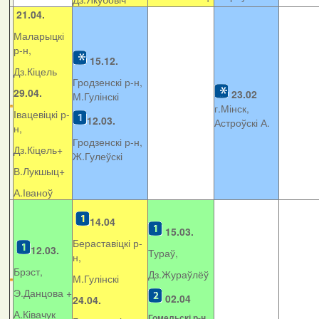
21.04.
Маларыцкі
р-н,
15.12.
Дз.Кіцель
Гродзенскі р-н,
29.04.
23.02
М.Гулінскі
г.Мінск,
Івацевіцкі р-
12.03.
Астроўскі А.
н,
Гродзенскі р-н,
Дз.Кіцель+
Ж.Гулеўскі
В.Лукшыц+
А.Іваноў
14.04
15.03.
Бераставіцкі р-
12.03.
Тураў,
н,
Брэст,
Дз.Жураўлёў
М.Гулінскі
Э.Данцова +
02.04
24.04.
А.Ківачук
Гомельскі р-н,