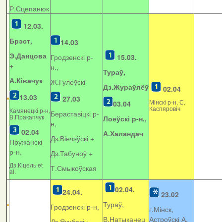
Р.Сцепанюк
12.03.
Брэст,
14.03
Э.Данцова
Гродзенскі р-
15.03.
+
н.,
Тураў,
А.Ківачук
Ж.Гулеўскі
Дз.Жураўлёў
02.04
13.03
27.03
Мінскі р-н, С.
03.04
Каспяровіч
Камянецкі р-н,
Бераставіцкі р-
В.Пракапчук
Лоеўскі р-н.,
н,
02.04
А.Халандач
Дз.Вінчэўскі +
Пружанскі
р-н,
Дз.Табуноў +
Дз.Кіцель et
Т.Смыкоўская
al.
02.04.
24.04.
23.02
Тураў,
Гродзенскі р-н,
г.Мінск,
В.Натыканец
Астроўскі А.
Дз.Якубовіч