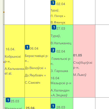
02.04
Тураў,
П. Пінчук +
В.Фянчук
27.03
Тураў,
В.Натыканец
06.04
16.04.
02.04
01.05
Бераставіцкі р-
Кобрынскі
Гомельскі р-
н.,
р-н,
Стаўбцоўскі
н,
р-н,
Дз.Вінчэўскі +
А.Кальчанка
З. Гарошка
et al.
М.Львоў
Дз.Якубовіч +
16.04
С.Саковіч
Мазырскі р-н
А.Халандач
+
А.Зяцікаў
25.03
28.03
25.04.
Маларыцкі