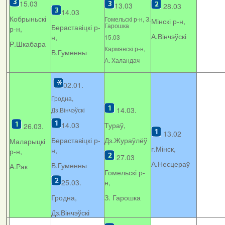
15.03
13.03
28.03
14.03
Кобрыньскі
Гомельскі р-н, З.
Мінскі р-н,
Гарошка
Бераставіцкі р-
р-н,
А.Вінчэўскі
н,
15.03
Р.Шкабара
Кармянскі р-н,
В.Гуменны
А. Xаландач
02.01.
Гродна,
14.03.
Дз.Вінчэўскі
14.03
Тураў,
26.03.
13.02
Бераставіцкі р-
Дз.Жураўлёў
Маларыцкі
г.Мінск,
н,
р-н,
27.03
А.Несцераў
В.Гуменны
А.Рак
Гомельскі р-
25.03.
н,
Гродна,
З. Гарошка
Дз.Вінчэўскі