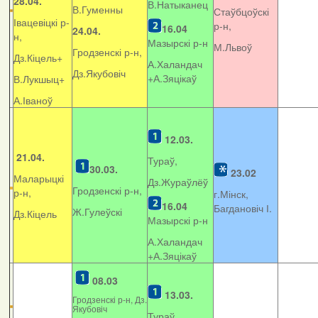
28.04.
В.Натыканец
В.Гуменны
Стаўбцоўскі
Івацевіцкі р-
р-н,
16.04
24.04.
н,
Мазырскі р-н
М.Львоў
Гродзенскі р-н,
Дз.Кіцель+
А.Халандач
Дз.Якубовіч
+
А.Зяцікаў
В.Лукшыц+
А.Іваноў
12.03.
21.04.
Тураў,
30.03.
23.02
Маларыцкі
Дз.Жураўлёў
Гродзенскі р-н,
р-н,
г.Мінск,
16.04
Багдановіч І.
Ж.Гулеўскі
Дз.Кіцель
Мазырскі р-н
А.Халандач
+
А.Зяцікаў
08.03
13.03.
Гродзенскі р-н, Дз.
Якубовіч
Тураў,