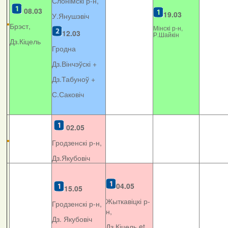
Слонімскі р-н,
08.03
19.03
У.Янушэвіч
Брэст,
Мінскі р-н,
12.03
Р.Шайкін
Дз.Кіцель
Гродна
Дз.Вінчэўскі +
Дз.Табуноў +
С.Саковіч
02.05
Гродзенскі р-н,
Дз.Якубовіч
04.05
15.05
Жыткавіцкі р-
Гродзенскі р-н,
н,
Дз. Якубовіч
Дз.Кіцель et