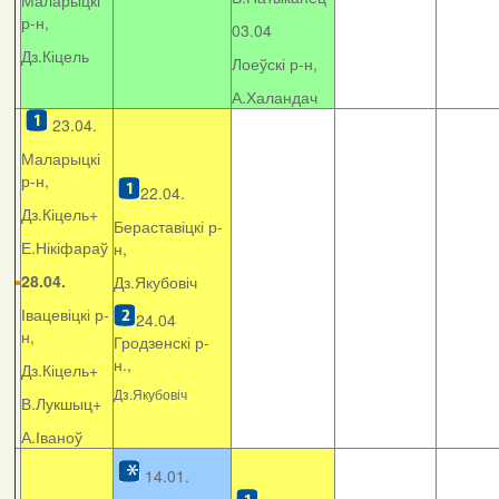
Маларыцкі
р-н,
03.04
Дз.Кіцель
Лоеўскі р-н,
А.Халандач
23.04.
Маларыцкі
р-н,
22.04.
Дз.Кіцель+
Бераставіцкі р-
Е.Нікіфараў
н,
28.04.
Дз.Якубовіч
Івацевіцкі р-
24.04
н,
Гродзенскі р-
н.,
Дз.Кіцель+
Дз.Якубовіч
В.Лукшыц+
А.Іваноў
14.01.