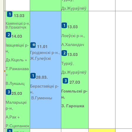
Дз.Жураўлёў
13.03
Камянецкі р-н,
13.03
В.Пракапчук
Лоеўскі р-н.,
14.03
А.Халандач
Івацевіцкі р-
11.01
н,
Гродзенскі р-н.,
13.03
Ж.Гулеўскі
Дз.Кіцель +
Тураў,
Т.Раманава
Дз.Жураўлёў
+
28.03.
27.03
В.Лукшыц
Бераставіцкі р-
Гомельскі р-
н,
25.03
н,
В.Гуменны
Маларыцкі
З. Гарошка
р-н,
А.Рак +
Р.Сцепанюк