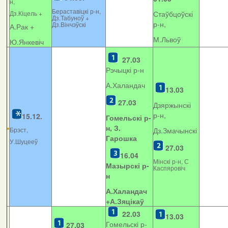
н,
Бераставіцкі р-н,
Дз.Кіцель +
Стаўбцоўскі
Дз.Табуноў +
р-н,
Дз.Вінчэўскі
А.Рак +
М.Львоў
Ю.Янкевіч
27.03
Рэчыцкі р-н
А.Халандач
13.03
27.03
Дзяржынскі
р-н,
15.12.
Гомельскі р-
н, З.
Брэст,
Дз.Змачынскі
Гарошка
У.Шуцееў
27.03
16.04
Мінскі р-н, С
Мазырскі р-
Каспяровіч
н
А.Халандач
+
А.Зяцікаў
22.03
13.03
Гомельскі р-
27.03