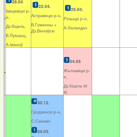
28.04
22.04.
25.04.
Івацевіцкі р-
Астравецкі р-н,
н,
Рэчыцкі р-н,
В.Гуменны +
Дз.Кіцель,
А.Халандач
Дз.Вінчэўскі
В.Лукшыц,
А.Іваноў
04.05
Жыткавіцкі р-
н,
Дз.Кіцель et
al.
30.12.
Гродзенскі р-н,
С.Саковіч
04.03.