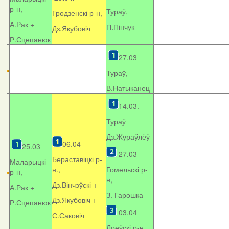
р-н,
Тураў,
Гродзенскі р-н,
А.Рак +
П.Пінчук
Дз.Якубовіч
Р.Сцепанюк
27.03
Тураў,
В.Натыканец
14.03.
Тураў
Дз.Жураўлёў
06.04
25.03
27.03
Бераставіцкі р-
Маларыцкі
н.,
Гомельскі р-
р-н,
н,
Дз.Вінчэўскі +
А.Рак +
З. Гарошка
Дз.Якубовіч +
Р.Сцепанюк
03.04
С.Саковіч
Лоеўскі р-н.,