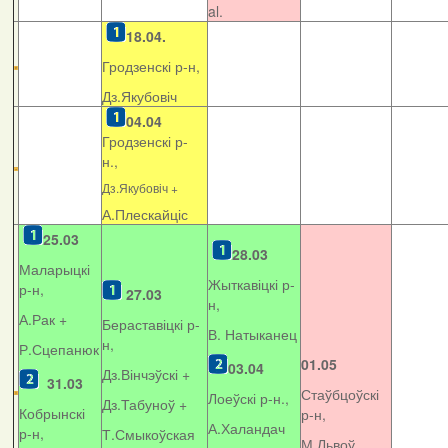
al.
18.04.
Гродзенскі р-н,
Дз.Якубовіч
04.04
Гродзенскі р-
н.,
Дз.Якубовіч +
А.Плескайціс
25.03
28.03
Маларыцкі
Жыткавіцкі р-
р-н,
27.03
н,
А.Рак +
Бераставіцкі р-
В. Натыканец
н,
Р.Сцепанюк
01.05
03.04
Дз.Вінчэўскі +
31.03
Стаўбцоўскі
Лоеўскі р-н.,
Дз.Табуноў +
Кобрынскі
р-н,
А.Халандач
р-н,
Т.Смыкоўская
М.Львоў