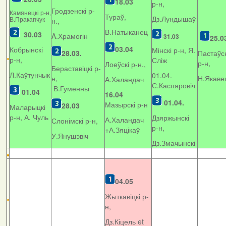
18.03
р-н,
Гродзенскі р-
Камянецкі р-н,
Тураў,
Дз.Лундышаў
В.Пракапчук
н.,
В.Натыканец
30.03
A.Храмогін
31.03
25.0
03.04
Кобрынскі
Мінскі р-н, Я.
28.03.
Пастаўск
р-н,
Сліж
р-н,
Лоеўскі р-н.,
Бераставіцкі р-
Л.Каўтунчык
01.04.
н,
Н.Якаве
А.Халандач
С.Каспяровіч
В.Гуменны
01.04
16.04
01.04.
Мазырскі р-н
28.03
Маларыцкі
р-н, А. Чуль
Дзяржынскі
А.Халандач
Слонімскі р-н,
р-н,
+
А.Зяцікаў
У.Янушэвіч
Дз.Змачынскі
04.05
Жыткавіцкі р-
н,
Дз.Кіцель et