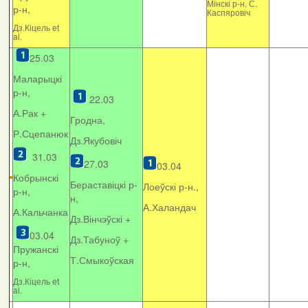
Мінскі р-н, С.
р-н,
Каспяровіч
Дз.Кіцель et
al.
25.03
Маларыцкі
р-н,
22.03
А.Рак +
Гродна,
Р.Сцепанюк
Дз.Якубовіч
31.03
27.03
03.04
Кобрынскі
Бераставіцкі р-
Лоеўскі р-н.,
р-н,
н,
А.Халандач
А.Кальчанка
Дз.Вінчэўскі +
03.04
Дз.Табуноў +
Пружанскі
Т.Смыкоўская
р-н,
Дз.Кіцель et
al.