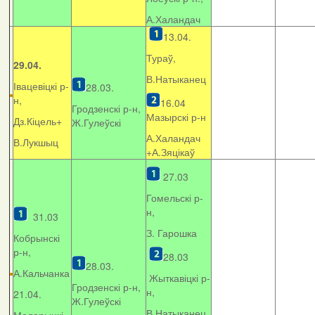
А.Халандач
13.04.
Тураў,
29.04.
В.Натыканец
Івацевіцкі р-
28.03.
н,
16.04
Гродзенскі р-н,
Мазырскі р-н
Дз.Кіцель+
Ж.Гулеўскі
А.Халандач
В.Лукшыц
+
А.Зяцікаў
27.03
Гомельскі р-
н,
31.03
З. Гарошка
Кобрынскі
р-н,
28.03
28.03.
А.Кальчанка
Жыткавіцкі р-
Гродзенскі р-н,
н,
21.04.
Ж.Гулеўскі
В.Натыканец