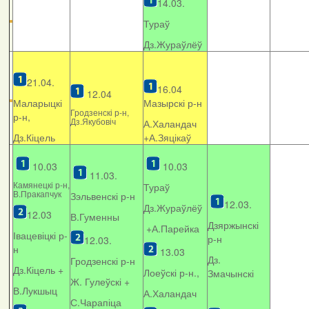
14.03.
Тураў
Дз.Жураўлёў
21.04.
16.04
12.04
Маларыцкі
Мазырскі р-н
Гродзенскі р-н,
р-н,
Дз.Якубовіч
А.Халандач
Дз.Кіцель
+
А.Зяцікаў
10.03
10.03
11.03.
Камянецкі р-н,
Тураў
В.Пракапчук
Зэльвенскі р-н
12.03.
Дз.Жураўлёў
12.03
В.Гуменны
Дзяржынскі
+А.Парейка
Івацевіцкі р-
р-н
12.03.
н
13.03
Дз.
Гродзенскі р-н
Дз.Кіцель +
Лоеўскі р-н.,
Змачынскі
Ж. Гулеўскі +
В.Лукшыц
А.Халандач
С.Чарапіца