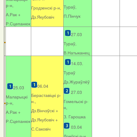
р-н,
Тураў,
Гродзенскі р-н,
А.Рак +
П.Пінчук
Дз.Якубовіч
Р.Сцепанюк
27.03
Тураў,
В.Натыканец
14.03.
Тураў
Дз.Жураўлёў
06.04
25.03
27.03
Бераставіцкі р-
Маларыцкі
н.,
Гомельскі р-
р-н,
н,
Дз.Вінчэўскі +
А.Рак +
З. Гарошка
Дз.Якубовіч +
Р.Сцепанюк
03.04
С.Саковіч
Лоеўскі р-н.,