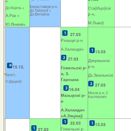
н,
Бераставіцкі р-н,
Дз.Кіцель +
Стаўбцоўскі
Дз.Табуноў +
р-н,
Дз.Вінчэўскі
А.Рак +
М.Львоў
Ю.Янкевіч
27.03
Рэчыцкі р-н
А.Халандач
13.03
27.03
Дзяржынскі
р-н,
15.12.
Гомельскі р-
н, З.
Брэст,
Дз.Змачынскі
Гарошка
У.Шуцееў
27.03
16.04
Мінскі р-н, С
Мазырскі р-
Каспяровіч
н
А.Халандач
+
А.Зяцікаў
22.03
13.03
Гомельскі р-
27.03