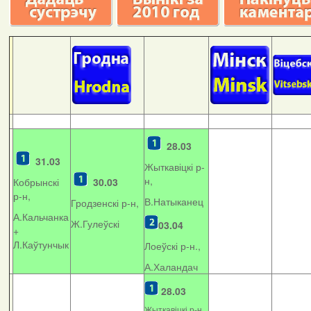
28.03
31.03
Жыткавіцкі р-
н,
Кобрынскі
30.03
р-н,
В.Натыканец
Гродзенскі р-н,
А.Кальчанка
Ж.Гулеўскі
03.04
+
Л.Каўтунчык
Лоеўскі р-н.,
А.Халандач
28.03
Жыткавіцкі р-н,