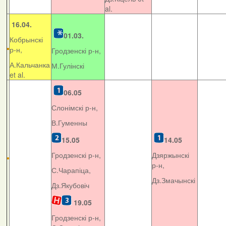
al.
16.04.
01.03.
Кобрынскі
р-н,
Гродзенскі р-н,
А.Кальчанка
М.Гулінскі
et al.
06.05
Слонімскі р-н,
В.Гуменны
15.05
14.05
Гродзенскі р-н,
Дзяржынскі
р-н,
С.Чарапіца,
Дз.Змачынскі
Дз.Якубовіч
19.05
Гродзенскі р-н,