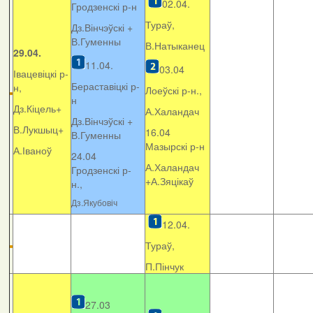
02.04.
Гродзенскі р-н
Тураў,
Дз.Вінчэўскі +
В.Гуменны
В.Натыканец
29.04.
11.04.
03.04
Івацевіцкі р-
Бераставіцкі р-
н,
Лоеўскі р-н.,
н
Дз.Кіцель+
А.Халандач
Дз.Вінчэўскі +
В.Лукшыц+
16.04
В.Гуменны
Мазырскі р-н
А.Іваноў
24.04
А.Халандач
Гродзенскі р-
+
А.Зяцікаў
н.,
Дз.Якубовіч
12.04.
Тураў,
П.Пінчук
27.03