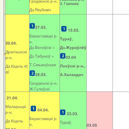
Гродзенскі р-н,
З. Гарошка
Дз.Якубовіч
27.03.
15.03.
Бераставіцкі р-
Тураў,
н,
30.04.
Дз.Вінчэўскі +
Дз.Жураўлёў
Драгічынскі
Дз.Табуноў +
03.04
р-н,
Т.Смыкоўская
Лоеўскі р-н.,
Дз.Кіцель et
al.
28.03.
А.Халандач
Гродзенскі р-н,
Ж.Гулеўскі
21.04.
Маларыцкі
04.04.
р-н,
23.03.
Бераставіцкі р-
Дз.Кіцель
Тураў,
н,
03.05