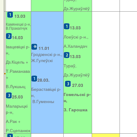
Дз.Жураўлёў
13.03
Камянецкі р-н,
13.03
В.Пракапчук
Лоеўскі р-н.,
14.03
А.Халандач
Івацевіцкі р-
11.01
н,
Гродзенскі р-н.,
13.03
Ж.Гулеўскі
Дз.Кіцель +
Тураў,
Т.Раманава
Дз.Жураўлёў
+
28.03.
27.03
В.Лукшыц
Бераставіцкі р-
Гомельскі р-
н,
25.03
н,
В.Гуменны
Маларыцкі
З. Гарошка
р-н,
А.Рак +
Р.Сцепанюк