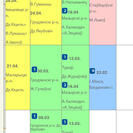
28.04.
В.Натыканец
В.Гуменны
Стаўбцоўскі
Івацевіцкі р-
р-н,
16.04
24.04.
н,
Мазырскі р-н
М.Львоў
Гродзенскі р-н,
Дз.Кіцель+
А.Халандач
Дз.Якубовіч
+
А.Зяцікаў
В.Лукшыц+
А.Іваноў
12.03.
21.04.
Тураў,
30.03.
23.02
Маларыцкі
Дз.Жураўлёў
Гродзенскі р-н,
р-н,
г.Мінск,
16.04
Багдановіч І.
Ж.Гулеўскі
Дз.Кіцель
Мазырскі р-н
А.Халандач
+
А.Зяцікаў
08.03
13.03.
Гродзенскі р-н, Дз.
Якубовіч
Тураў,