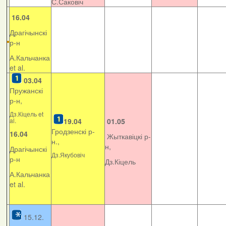
С.Саковіч
16.04
Драгічынскі
р-н
А.Кальчанка
et al.
03.04
Пружанскі
р-н,
Дз.Кіцель et
al.
19.04
01.05
Гродзенскі р-
16.04
Жыткавіцкі р-
н.,
н,
Драгічынскі
Дз.Якубовіч
р-н
Дз.Кіцель
А.Кальчанка
et al.
15.12.