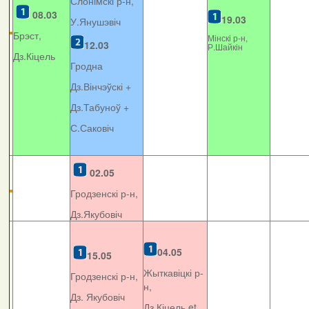
Слонімскі р-н,
08.03
19.03
У.Янушэвіч
Брэст,
Мінскі р-н,
12.03
Р.Шайкін
Дз.Кіцель
Гродна
Дз.Вінчэўскі +
Дз.Табуноў +
С.Саковіч
02.05
Гродзенскі р-н,
Дз.Якубовіч
04.05
15.05
Жыткавіцкі р-
Гродзенскі р-н,
н,
Дз. Якубовіч
Дз.Кіцель et