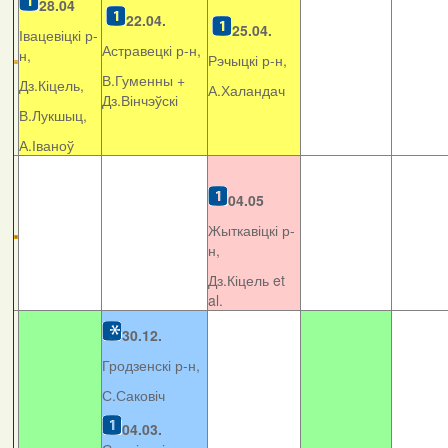
28.04
22.04.
25.04.
Івацевіцкі р-
Астравецкі р-н,
н,
Рэчыцкі р-н,
В.Гуменны +
Дз.Кіцель,
А.Халандач
Дз.Вінчэўскі
В.Лукшыц,
А.Іваноў
04.05
Жыткавіцкі р-
н,
Дз.Кіцель et
al.
30.12.
Гродзенскі р-н,
С.Саковіч
04.03.