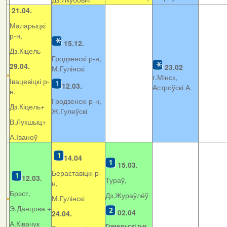
21.04.
Маларыцкі
р-н,
15.12.
Дз.Кіцель
Гродзенскі р-н,
29.04.
23.02
М.Гулінскі
г.Мінск,
Івацевіцкі р-
12.03.
Астроўскі А.
н,
Гродзенскі р-н,
Дз.Кіцель+
Ж.Гулеўскі
В.Лукшыц+
А.Іваноў
14.04
15.03.
Бераставіцкі р-
12.03.
Тураў,
н,
Брэст,
Дз.Жураўлёў
М.Гулінскі
Э.Данцова +
02.04
24.04.
А.Ківачук
Гомельскі р-н,