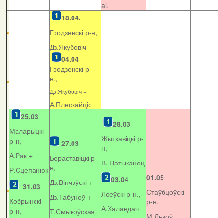
al.
18.04.
Гродзенскі р-н,
Дз.Якубовіч
04.04
Гродзенскі р-
н.,
Дз.Якубовіч +
А.Плескайціс
25.03
28.03
Маларыцкі
Жыткавіцкі р-
р-н,
27.03
н,
А.Рак +
Бераставіцкі р-
В. Натыканец
н,
Р.Сцепанюк
01.05
03.04
Дз.Вінчэўскі +
31.03
Стаўбцоўскі
Лоеўскі р-н.,
Дз.Табуноў +
Кобрынскі
р-н,
А.Халандач
р-н,
Т.Смыкоўская
М.Львоў