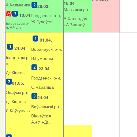
16.04
А.Кальчанка
28.03.
Мазырскі р-н
10.04
Гродзенскі р-н,
А.Халандач
Ж.Гулеўскі
Бярозаўскі р-
+
А.Зяцікаў
н, А.Чуль
01.04.
24.04.
Воранаўскі р-н,
Івацевіцкі р-
В.Гуменны
н,
23.04.
Дз.Кіцель
Гродзенскі р-н,
01.05.
С.Чарапіца
Янаўскі р-н,
24.04.
Дз.Кіцель+
Ваўкавыскі р-н,
Л.Каўтунчык
Вінчэўскія
А.+У.+Дз.