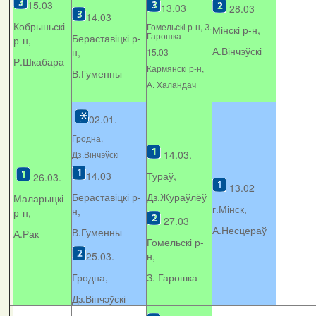
15.03
13.03
28.03
14.03
Кобрыньскі
Гомельскі р-н, З.
Мінскі р-н,
Гарошка
Бераставіцкі р-
р-н,
А.Вінчэўскі
н,
15.03
Р.Шкабара
Кармянскі р-н,
В.Гуменны
А. Xаландач
02.01.
Гродна,
14.03.
Дз.Вінчэўскі
14.03
Тураў,
26.03.
13.02
Бераставіцкі р-
Дз.Жураўлёў
Маларыцкі
г.Мінск,
н,
р-н,
27.03
А.Несцераў
В.Гуменны
А.Рак
Гомельскі р-
25.03.
н,
Гродна,
З. Гарошка
Дз.Вінчэўскі