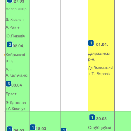
27.03
Маларыцкі р-
н,
Дз.Кіцель +
А.Рак +
Ю.Янкевіч
01.04.
02.04.
Дзяржынскі
Кобрынскі
р-н,
р-н,
Дз.Змачынскі
А. і
+
Т. Бярэзік
А.Кальчанкі
03.04
Брэст,
Э.Данцова
+А.Ківачук
30.03
Стаўбцоўскі
18.03
26.03