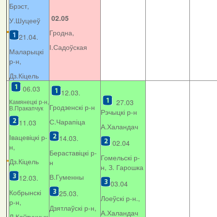
Брэст,
02.05
У.Шуцееў
Гродна,
21.04.
І.Садоўская
Маларыцкі
р-н,
Дз.Кіцель
06.03
12.03.
Камянецкі р-н,
27.03
Гродзенскі р-н
В.Пракапчук
Рэчыцкі р-н
С.Чарапіца
11.03
А.Халандач
Івацевіцкі р-
14.03.
02.04
н,
Бераставіцкі р-
Гомельскі р-
Дз.Кіцель
н
н, З. Гарошка
В.Гуменны
12.03.
03.04
Кобрынскі
25.03.
Лоеўскі р-н.,
р-н,
Дзятлаўскі р-н,
А.Халандач
Л.Каўтунчык