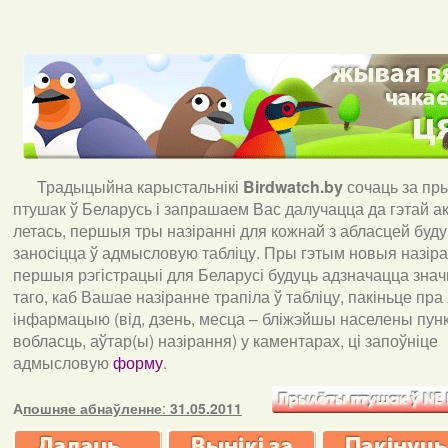
Традыцыйна карыстальнікі
Birdwatch
.
by
сочаць за пр
птушак ў Беларусь і запрашаем Вас далучацца да гэтай акц
летась, першыя тры назіранні для кожнай з абласцей буд
заносіцца ў адмысловую табліцу. Пры гэтым новыя назіран
першыя рэгістрацыі для Беларусі будуць адзначацца знач
таго, каб Вашае назіранне трапіла ў табліцу, пакіньце пра
інфармацыю (від, дзень, месца – бліжэйшы населены пункт
вобласць, аўтар(ы) назірання) у каментарах, ці запоўніце
адмысловую
форму
.
А
пошняе абнаўленне
:
31.05.2011