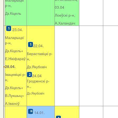
Маларыцкі
р-н,
03.04
Дз.Кіцель
Лоеўскі р-н,
А.Халандач
23.04.
Маларыцкі
р-н,
22.04.
Дз.Кіцель+
Бераставіцкі р-
Е.Нікіфараў
н,
28.04.
Дз.Якубовіч
Івацевіцкі р-
24.04
н,
Гродзенскі р-
н.,
Дз.Кіцель+
Дз.Якубовіч
В.Лукшыц+
А.Іваноў
14.01.