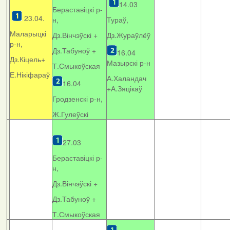
14.03
Бераставіцкі р-
23.04.
н,
Тураў,
Маларыцкі
Дз.Вінчэўскі +
Дз.Жураўлёў
р-н,
Дз.Табуноў +
16.04
Дз.Кіцель+
Мазырскі р-н
Т.Смыкоўская
Е.Нікіфараў
А.Халандач
16.04
+
А.Зяцікаў
Гродзенскі р-н,
Ж.Гулеўскі
27.03
Бераставіцкі р-
н,
Дз.Вінчэўскі +
Дз.Табуноў +
Т.Смыкоўская