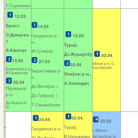
Р.Сцепанюк
12.03.
Брэст,
14.03
Э.Данцова
Гродзенскі р-
15.03.
+
н.,
Тураў,
А.Ківачук
Ж.Гулеўскі
Дз.Жураўлёў
02.04
13.03
27.03
Мінскі р-н, С.
03.04
Каспяровіч
Камянецкі р-н,
Бераставіцкі р-
В.Пракапчук
Лоеўскі р-н.,
н,
02.04
А.Халандач
Дз.Вінчэўскі +
Пружанскі
р-н,
Дз.Табуноў +
Дз.Кіцель et
Т.Смыкоўская
al.
02.04.
24.04.
23.02
Тураў,
Гродзенскі р-н,
г.Мінск,
В.Натыканец
Астроўскі А.
Дз.Якубовіч