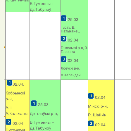
В.Гуменны +
Дз.Табуноў
25.03
Тураў, В.
Натыканец
02.04
Гомельскі р-н, З.
Гарошка
03.04
Лоеўскі р-н,
А.Халандач
02.04.
Кобрынскі
02.04
р-н,
25.03.
Мінскі р-н,
А. і
А.Кальчанкі
Дзятлаўскі р-н,
Р. Шайкін
В.Гуменны +
02.04
02.04
Дз.Табуноў
Пружанскі