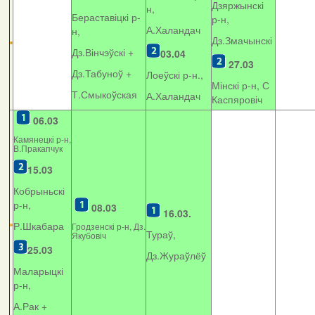
Дзяржынскі
н,
Бераставіцкі р-
р-н,
А.Халандач
н,
Дз.Змачынскі
Дз.Вінчэўскі +
03.04
27.03
Дз.Табуноў +
Лоеўскі р-н.,
Мінскі р-н, С
Т.Смыкоўская
А.Халандач
Каспяровіч
06.03
Камянецкі р-н,
В.Пракапчук
15.03
Кобрыньскі
р-н,
08.03
16.03.
Р.Шкабара
Гродзенскі р-н, Дз.
Тураў,
Якубовіч
25.03
Дз.Жураўлёў
Маларыцкі
р-н,
А.Рак +