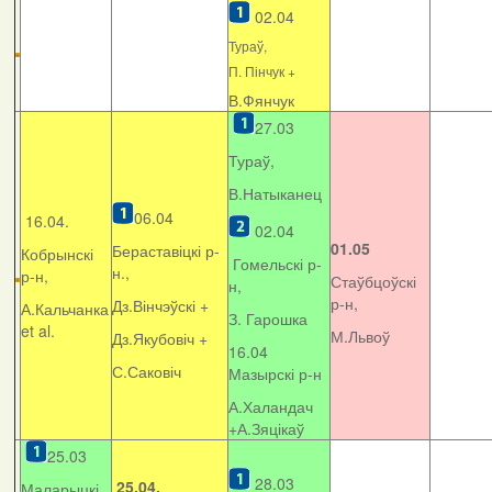
02.04
Тураў,
П. Пінчук +
В.Фянчук
27.03
Тураў,
В.Натыканец
06.04
16.04.
02.04
01.05
Бераставіцкі р-
Кобрынскі
Гомельскі р-
н.,
р-н,
Стаўбцоўскі
н,
р-н,
Дз.Вінчэўскі +
А.Кальчанка
З. Гарошка
et al.
М.Львоў
Дз.Якубовіч +
16.04
С.Саковіч
Мазырскі р-н
А.Халандач
+
А.Зяцікаў
25.03
28.03
25.04.
Маларыцкі