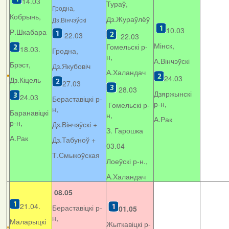
14.03
Тураў,
Гродна,
Кобрынь,
Дз.Жураўлёў
Дз.Вінчэўскі
10.03
Р.Шкабара
22.03
22.03
Мінск,
Гомельскі р-
18.03.
Гродна,
н,
А.Вінчэўскі
Брэст,
Дз.Якубовіч
А.Халандач
24.03
Дз.Кіцель
27.03
28.03
Дзяржынскі
24.03
Бераставіцкі р-
р-н,
Гомельскі р-
н,
Баранавіцкі
н,
А.Рак
р-н,
Дз.Вінчэўскі +
З. Гарошка
А.Рак
Дз.Табуноў +
03.04
Т.Смыкоўская
Лоеўскі р-н.,
А.Халандач
08.05
21.04.
Бераставіцкі р-
01.05
н,
Маларыцкі
Жыткавіцкі р-