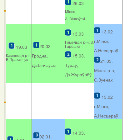
26.03
Мінcк,
А. Вінчэўскі
13.02
13.03
г.Мінск,
Гомельскі р-н, З.
20.03
Гарошка
19.03
А.Несцераў
Камянецкі р-н,
Гродна,
15.03.
В.Пракапчук
21.03.
Дз.Вінчэўскі
Тураў,
Мінскі р-н,
Дз.Жураўлёў
С.Зуёнак
13.02
г.Мінск,
А.Несцераў
14.03.
02.01.