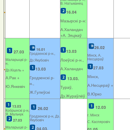
В. Натыканец
16.04
Мазырскі р-н:
А.Халандач
+
А. Зяцікаў
26.02
16.01
13.03
27.03
Гродзенскі р-н.,
Мінск, А.
Несцераў
Маларыцкі р-
Лоеўскі р-н.,
Дз.Якубовіч
н,
27.03
А.Халандач
13.03
Дз.Кіцель +
Мінск,
А.Рак +
Гродзенскі р-
13.03.
н.,
А.Несцераў +
Ю.Янкевіч
Тураў,
Ж.Гулеўскі
В.Юрко
Дз.Жураўлёў
13.03
12.03
26.02
Кобрынскі р-н,
Я. Мальчук
г. Мінск
Гродзенскі р-н, Дз.
Якубовіч
27.03
С. Каспяровіч
Маларыцкі р-
04.03.
01.05