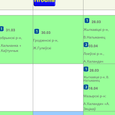
28.03
Жыткавіцкі р-н,
31.03
30.03
В.Натыканец
обрынскі р-н,
Гродзенскі р-н,
.Кальчанка +
03.04
Ж.Гулеўскі
.Каўтунчык
Лоеўскі р-н.,
А.Халандач
28.03
Жыткавіцкі р-н, В.
Натыканец
16.04
Мазырскі р-н:
А.Халандач +
А.
Зяцікаў