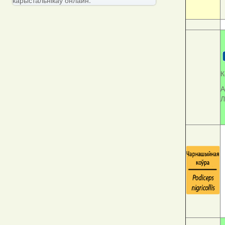
К
А
Л