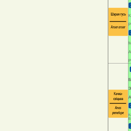
К
Р
М
А
Р
Б
Э
А
К
В