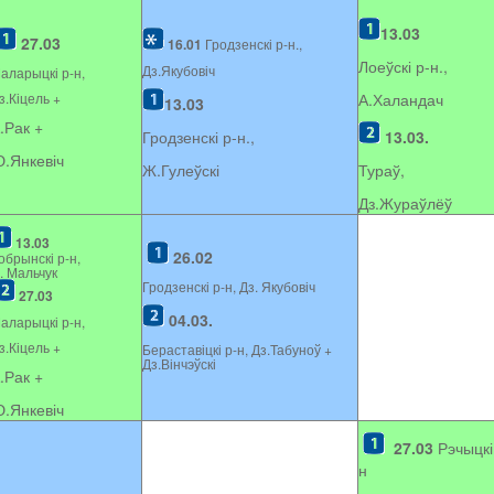
13.03
27.03
16.01
Гродзенскі р-н.,
Лоеўскі р-н.,
Дз.Якубовіч
аларыцкі р-н,
з.Кіцель +
А.Халандач
13.03
.Рак +
Гродзенскі р-н.,
13.03.
.Янкевіч
Ж.Гулеўскі
Тураў,
Дз.Жураўлёў
13.03
26.02
обрынскі р-н,
. Мальчук
Гродзенскі р-н, Дз. Якубовіч
27.03
04.03.
аларыцкі р-н,
з.Кіцель +
Бераставіцкі р-н, Дз.Табуноў +
Дз.Вінчэўскі
.Рак +
.Янкевіч
27.03
Рэчыцкі
н