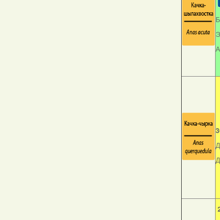
Б
Э
А
3
Д
Д