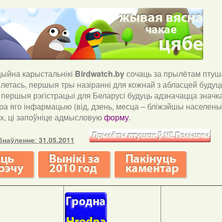
йна карыстальнікі
Birdwatch
.
by
сочаць за прылётам птуша
і летась, першыя тры назіранні для кожнай з абласцей буду
і першыя рэгістрацыі для Беларусі будуць адзначацца значка
ра яго інфармацыю (від, дзень, месца – бліжэйшы населены 
х, ці запоўніце адмысловую
форму
.
бнаўленне
:
31.05.2011