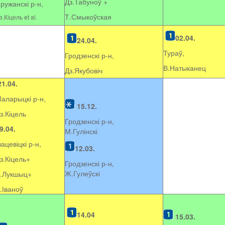
Дз.Табуноў +
ружанскі р-н,
Т.Смыкоўская
з.Кіцель et al.
02.04.
24.04.
Тураў,
Гродзенскі р-н,
В.Натыканец
Дз.Якубовіч
21.04.
аларыцкі р-н,
15.12.
з.Кіцель
Гродзенскі р-н,
9.04.
М.Гулінскі
вацевіцкі р-н,
12.03.
з.Кіцель+
Гродзенскі р-н,
Ж.Гулеўскі
.Лукшыц+
.Іваноў
14.04
15.03.