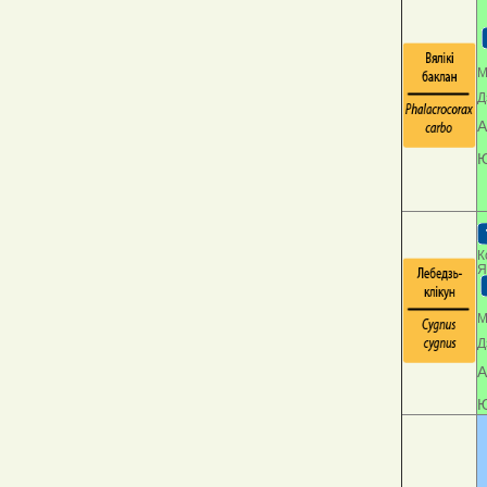
М
Д
А
Ю
К
Я
М
Д
А
Ю