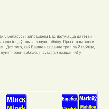
к ў Беларусь і запрашаем Вас далучацца да гэтай
ць заносіцца ў адмысловую табліцу. Пры гэтым новыя
мі. Для таго, каб Вашае назіранне трапіла ў табліцу,
пункт і раён-вобласць, аўтар(ы) назірання) у