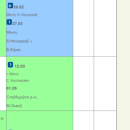
26.02
Мінск, А. Несцераў
27.03
Мінск,
А.Несцераў +
В.Юрко
12.03
г. Мінск
С. Каспяровіч
01.05
Стаўбцоўскі р-н,
М.Львоў
 р-