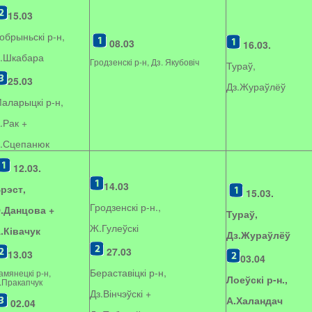
15.03
обрыньскі р-н,
08.03
16.03.
.Шкабара
Гродзенскі р-н, Дз. Якубовіч
Тураў,
25.03
Дз.Жураўлёў
аларыцкі р-н,
.Рак +
.Сцепанюк
12.03.
14.03
рэст,
15.03.
Гродзенскі р-н.,
.Данцова +
Тураў,
Ж.Гулеўскі
.Ківачук
Дз.Жураўлёў
27.03
13.03
03.04
Бераставіцкі р-н,
амянецкі р-н,
Лоеўскі р-н.,
.Пракапчук
Дз.Вінчэўскі +
А.Халандач
02.04