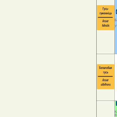
Б
У
К
В