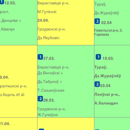
12.03.
Бераставіцкі р-н,
Тураў,
рэст,
М.Гулінскі
Дз.Жураўлёў
.Данцова +
24.04.
02.04
.Ківачук
Гродзенскі р-н,
Гомельскі р-н, З.
Гарошка
Дз.Якубовіч
27.03.
15.03.
Бераставіцкі р-н,
Тураў,
Дз.Вінчэўскі +
Дз.Жураўлёў
0.04.
Дз.Табуноў +
03.04
рагічынскі р-н,
Т.Смыкоўская
Лоеўскі р-н.,
з.Кіцель et al.
28.03.
А.Халандач
Гродзенскі р-н,
Ж.Гулеўскі
21.04.