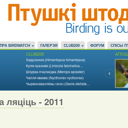
ПРА BIRDWATCH
ГАЛЕРЭЯ
CLUB200
ФОРУМ
СПІСЫ П
CLUB200
АПОШ
Хадулачнік (Himantopus himantopus)
Кулік-гразевік (Limicola falcinellus…
Шчурка-пчалаедка (Merops apiaster)
Чапля-кваква (Nycticorax nycticorax)
Чырвонаваллёвы гагач (Gavia stellata…
а ляціць - 2011