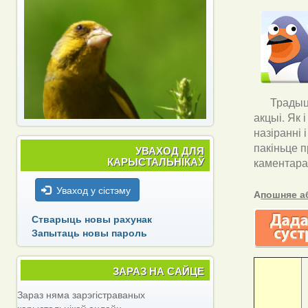
Традыцы
акцыі. Як 
назіранні 
пакіньце п
УВАХОД ДЛЯ
КАРЫСТАЛЬНІКАЎ
каментара
Уваход у сістэму
А
пошняе а
Стварыць новы рахунак
Запытаць новы пароль
ЗАРАЗ НА САЙЦЕ
Зараз няма зарэгістраваных
карыстальнікаў онлайн.