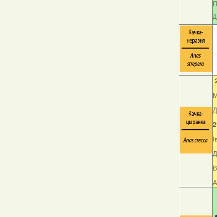
П
Д
М
Д
2
І
Д
В
А