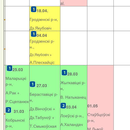
al.
18.04.
Гродзенскі р-н,
Дз.Якубовіч
04.04
Гродзенскі р-
н.,
Дз.Якубовіч +
А.Плескайціс
25.03
28.03
Маларыцкі
Жыткавіцкі р-
р-н,
27.03
н,
А.Рак +
Бераставіцкі р-
В. Натыканец
н,
Р.Сцепанюк
01.05
03.04
Дз.Вінчэўскі +
31.03
Стаўбцоўскі
Лоеўскі р-н.,
Дз.Табуноў +
Кобрынскі
р-н,
А.Халандач
р-н,
Т.Смыкоўская
М.Львоў