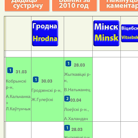
28.03
31.03
Жыткавіцкі р-
н,
Кобрынскі
30.03
р-н,
В.Натыканец
Гродзенскі р-н,
А.Кальчанка
Ж.Гулеўскі
03.04
+
Л.Каўтунчык
Лоеўскі р-н.,
А.Халандач
28.03
Жыткавіцкі р-н,