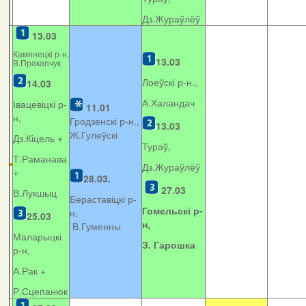
Дз.Жураўлёў
13.03
Камянецкі р-н,
13.03
В.Пракапчук
Лоеўскі р-н.,
14.03
А.Халандач
Івацевіцкі р-
11.01
н,
Гродзенскі р-н.,
13.03
Ж.Гулеўскі
Дз.Кіцель +
Тураў,
Т.Раманава
Дз.Жураўлёў
+
28.03.
27.03
В.Лукшыц
Бераставіцкі р-
Гомельскі р-
н,
25.03
н,
В.Гуменны
Маларыцкі
З. Гарошка
р-н,
А.Рак +
Р.Сцепанюк