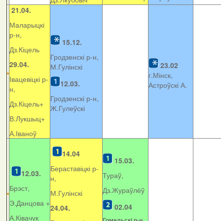
21.04.
Маларыцкі
р-н,
15.12.
Дз.Кіцель
Гродзенскі р-н,
29.04.
23.02
М.Гулінскі
г.Мінск,
Івацевіцкі р-
12.03.
Астроўскі А.
н,
Гродзенскі р-н,
Дз.Кіцель+
Ж.Гулеўскі
В.Лукшыц+
А.Іваноў
14.04
15.03.
Бераставіцкі р-
12.03.
Тураў,
н,
Брэст,
Дз.Жураўлёў
М.Гулінскі
Э.Данцова +
02.04
24.04.
А.Ківачук
Гомельскі р-н,