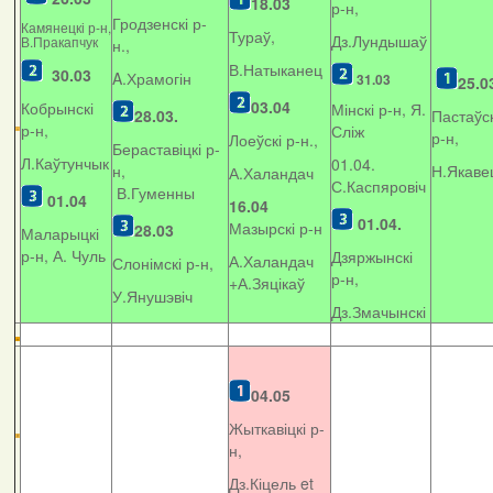
18.03
р-н,
Гродзенскі р-
Камянецкі р-н,
Тураў,
Дз.Лундышаў
В.Пракапчук
н.,
В.Натыканец
30.03
A.Храмогін
31.03
25.0
03.04
Кобрынскі
Мінскі р-н, Я.
28.03.
Пастаўск
р-н,
Сліж
р-н,
Лоеўскі р-н.,
Бераставіцкі р-
Л.Каўтунчык
01.04.
н,
Н.Якаве
А.Халандач
С.Каспяровіч
В.Гуменны
01.04
16.04
01.04.
Мазырскі р-н
28.03
Маларыцкі
р-н, А. Чуль
Дзяржынскі
А.Халандач
Слонімскі р-н,
р-н,
+
А.Зяцікаў
У.Янушэвіч
Дз.Змачынскі
04.05
Жыткавіцкі р-
н,
Дз.Кіцель et