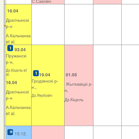
С.Саковіч
16.04
Драгічынскі
р-н
А.Кальчанка
et al.
03.04
Пружанскі
р-н,
Дз.Кіцель et
al.
19.04
01.05
Гродзенскі р-
16.04
Жыткавіцкі р-
н.,
н,
Драгічынскі
Дз.Якубовіч
р-н
Дз.Кіцель
А.Кальчанка
et al.
15.12.