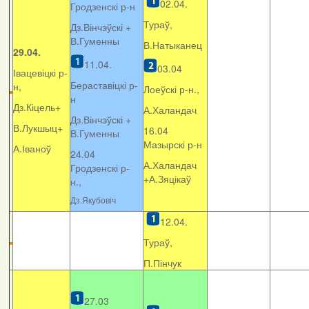
02.04.
Гродзенскі р-н
Тураў,
Дз.Вінчэўскі +
В.Гуменны
В.Натыканец
29.04.
11.04.
03.04
Івацевіцкі р-
Бераставіцкі р-
н,
Лоеўскі р-н.,
н
Дз.Кіцель+
А.Халандач
Дз.Вінчэўскі +
В.Лукшыц+
16.04
В.Гуменны
Мазырскі р-н
А.Іваноў
24.04
А.Халандач
Гродзенскі р-
+
А.Зяцікаў
н.,
Дз.Якубовіч
12.04.
Тураў,
П.Пінчук
27.03