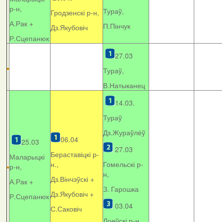
р-н,
Тураў,
Гродзенскі р-н,
А.Рак +
П.Пінчук
Дз.Якубовіч
Р.Сцепанюк
27.03
Тураў,
В.Натыканец
14.03.
Тураў
Дз.Жураўлёў
06.04
25.03
27.03
Бераставіцкі р-
Маларыцкі
н.,
Гомельскі р-
р-н,
н,
Дз.Вінчэўскі +
А.Рак +
З. Гарошка
Дз.Якубовіч +
Р.Сцепанюк
03.04
С.Саковіч
Лоеўскі р-н.,