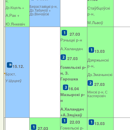
н,
Бераставіцкі р-н,
Дз.Кіцель +
Стаўбцоўскі
Дз.Табуноў +
р-н,
Дз.Вінчэўскі
А.Рак +
М.Львоў
Ю.Янкевіч
27.03
Рэчыцкі р-н
А.Халандач
13.03
27.03
Дзяржынскі
р-н,
15.12.
Гомельскі р-
н, З.
Брэст,
Дз.Змачынскі
Гарошка
У.Шуцееў
27.03
16.04
Мінскі р-н, С
Мазырскі р-
Каспяровіч
н
А.Халандач
+
А.Зяцікаў
22.03
13.03
Гомельскі р-
27.03