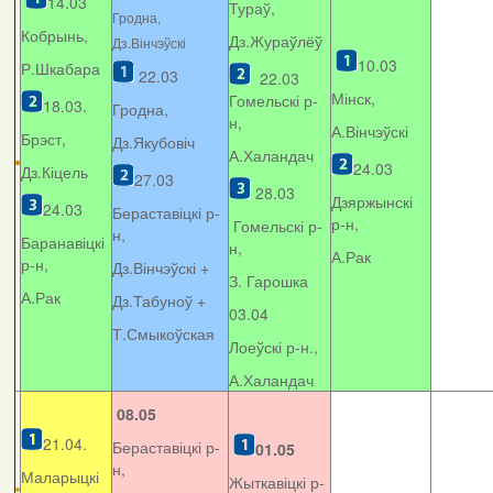
14.03
Тураў,
Гродна,
Кобрынь,
Дз.Жураўлёў
Дз.Вінчэўскі
10.03
Р.Шкабара
22.03
22.03
Мінск,
Гомельскі р-
18.03.
Гродна,
н,
А.Вінчэўскі
Брэст,
Дз.Якубовіч
А.Халандач
24.03
Дз.Кіцель
27.03
28.03
Дзяржынскі
24.03
Бераставіцкі р-
р-н,
Гомельскі р-
н,
Баранавіцкі
н,
А.Рак
р-н,
Дз.Вінчэўскі +
З. Гарошка
А.Рак
Дз.Табуноў +
03.04
Т.Смыкоўская
Лоеўскі р-н.,
А.Халандач
08.05
21.04.
Бераставіцкі р-
01.05
н,
Маларыцкі
Жыткавіцкі р-