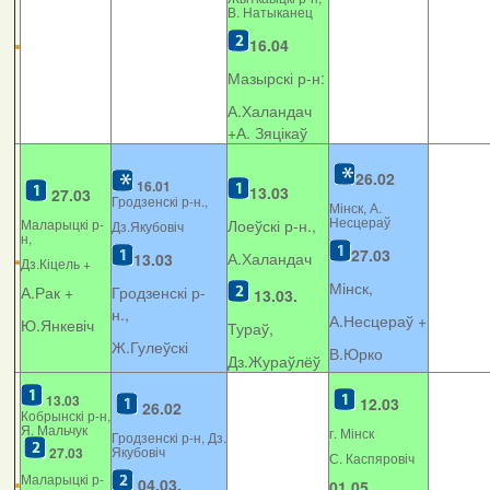
В. Натыканец
16.04
Мазырскі р-н:
А.Халандач
+
А. Зяцікаў
26.02
16.01
13.03
27.03
Гродзенскі р-н.,
Мінск, А.
Несцераў
Маларыцкі р-
Лоеўскі р-н.,
Дз.Якубовіч
н,
27.03
А.Халандач
13.03
Дз.Кіцель +
Мінск,
А.Рак +
Гродзенскі р-
13.03.
н.,
А.Несцераў +
Ю.Янкевіч
Тураў,
Ж.Гулеўскі
В.Юрко
Дз.Жураўлёў
13.03
12.03
26.02
Кобрынскі р-н,
Я. Мальчук
г. Мінск
Гродзенскі р-н, Дз.
Якубовіч
27.03
С. Каспяровіч
Маларыцкі р-
04.03.
01.05