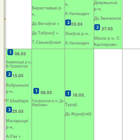
Дзяржынскі
н,
Бераставіцкі р-
р-н,
А.Халандач
н,
Дз.Змачынскі
Дз.Вінчэўскі +
03.04
27.03
Дз.Табуноў +
Лоеўскі р-н.,
Мінскі р-н, С
Т.Смыкоўская
А.Халандач
Каспяровіч
06.03
Камянецкі р-н,
В.Пракапчук
15.03
Кобрыньскі
р-н,
08.03
16.03.
Р.Шкабара
Гродзенскі р-н, Дз.
Тураў,
Якубовіч
25.03
Дз.Жураўлёў
Маларыцкі
р-н,
А.Рак +