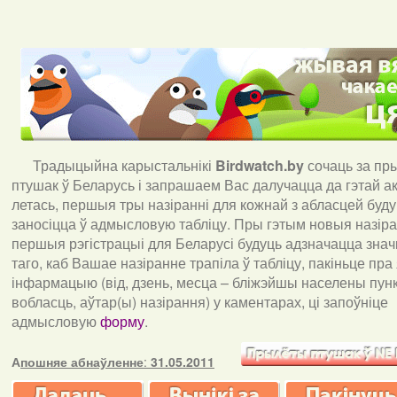
Традыцыйна карыстальнікі
Birdwatch
.
by
сочаць за пр
птушак ў Беларусь і запрашаем Вас далучацца да гэтай акц
летась, першыя тры назіранні для кожнай з абласцей буд
заносіцца ў адмысловую табліцу. Пры гэтым новыя назіран
першыя рэгістрацыі для Беларусі будуць адзначацца знач
таго, каб Вашае назіранне трапіла ў табліцу, пакіньце пра
інфармацыю (від, дзень, месца – бліжэйшы населены пункт
вобласць, аўтар(ы) назірання) у каментарах, ці запоўніце
адмысловую
форму
.
А
пошняе абнаўленне
:
31.05.2011