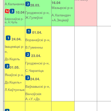
16.04
А.Кальчанка
28.03.
Мазырскі р-н
10.04
Гродзенскі р-н,
А.Халандач
Ж.Гулеўскі
Бярозаўскі р-
+
А.Зяцікаў
н, А.Чуль
01.04.
24.04.
Воранаўскі р-н,
Івацевіцкі р-
В.Гуменны
н,
23.04.
Дз.Кіцель
Гродзенскі р-н,
01.05.
С.Чарапіца
Янаўскі р-н,
24.04.
Дз.Кіцель+
Ваўкавыскі р-н,
Л.Каўтунчык
Вінчэўскія
А.+У.+Дз.