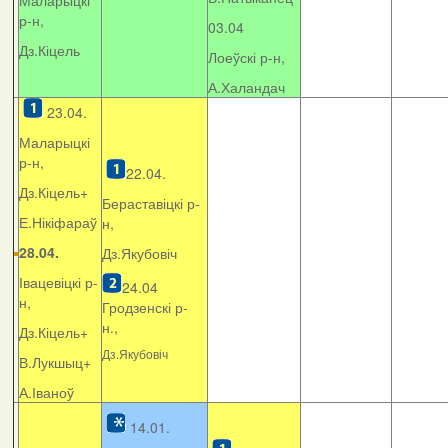
Маларыцкі
р-н,
03.04
Дз.Кіцель
Лоеўскі р-н,
А.Халандач
23.04.
Маларыцкі
р-н,
22.04.
Дз.Кіцель+
Бераставіцкі р-
Е.Нікіфараў
н,
28.04.
Дз.Якубовіч
Івацевіцкі р-
24.04
н,
Гродзенскі р-
н.,
Дз.Кіцель+
Дз.Якубовіч
В.Лукшыц+
А.Іваноў
14.01.