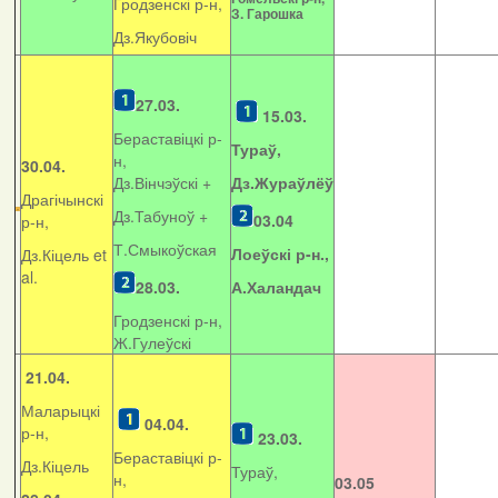
Гродзенскі р-н,
З. Гарошка
Дз.Якубовіч
27.03.
15.03.
Бераставіцкі р-
Тураў,
н,
30.04.
Дз.Вінчэўскі +
Дз.Жураўлёў
Драгічынскі
Дз.Табуноў +
03.04
р-н,
Т.Смыкоўская
Лоеўскі р-н.,
Дз.Кіцель et
al.
28.03.
А.Халандач
Гродзенскі р-н,
Ж.Гулеўскі
21.04.
Маларыцкі
04.04.
р-н,
23.03.
Бераставіцкі р-
Дз.Кіцель
Тураў,
н,
03.05