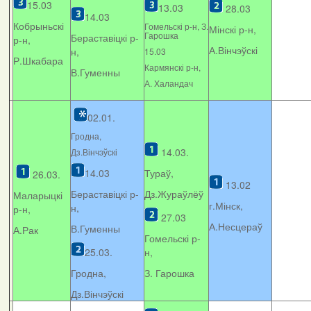
15.03
13.03
28.03
14.03
Кобрыньскі
Гомельскі р-н, З.
Мінскі р-н,
Гарошка
Бераставіцкі р-
р-н,
А.Вінчэўскі
н,
15.03
Р.Шкабара
Кармянскі р-н,
В.Гуменны
А. Xаландач
02.01.
Гродна,
14.03.
Дз.Вінчэўскі
14.03
Тураў,
26.03.
13.02
Бераставіцкі р-
Дз.Жураўлёў
Маларыцкі
г.Мінск,
н,
р-н,
27.03
А.Несцераў
В.Гуменны
А.Рак
Гомельскі р-
25.03.
н,
Гродна,
З. Гарошка
Дз.Вінчэўскі