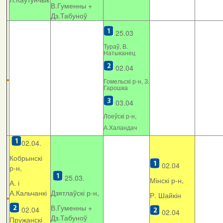
В.Гуменны +
Дз.Табуноў
25.03
Тураў, В.
Натыканец
02.04
Гомельскі р-н, З.
Гарошка
03.04
Лоеўскі р-н,
А.Халандач
02.04.
Кобрынскі
02.04
р-н,
25.03.
Мінскі р-н,
А. і
А.Кальчанкі
Дзятлаўскі р-н,
Р. Шайкін
В.Гуменны +
02.04
02.04
Дз.Табуноў
Пружанскі