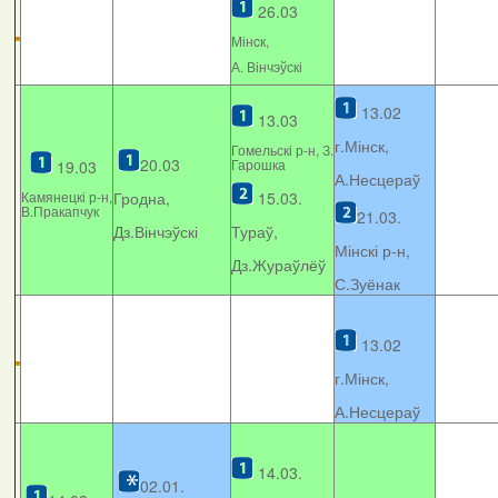
26.03
Мінcк,
А. Вінчэўскі
13.02
13.03
г.Мінск,
Гомельскі р-н, З.
20.03
Гарошка
19.03
А.Несцераў
Камянецкі р-н,
Гродна,
15.03.
В.Пракапчук
21.03.
Дз.Вінчэўскі
Тураў,
Мінскі р-н,
Дз.Жураўлёў
С.Зуёнак
13.02
г.Мінск,
А.Несцераў
14.03.
02.01.