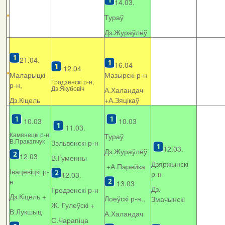
14.03.
Тураў
Дз.Жураўлёў
21.04.
16.04
12.04
Маларыцкі
Мазырскі р-н
Гродзенскі р-н,
р-н,
Дз.Якубовіч
А.Халандач
Дз.Кіцель
+
А.Зяцікаў
10.03
10.03
11.03.
Камянецкі р-н,
Тураў
В.Пракапчук
Зэльвенскі р-н
12.03.
Дз.Жураўлёў
12.03
В.Гуменны
Дзяржынскі
+А.Парейка
Івацевіцкі р-
р-н
12.03.
н
13.03
Дз.
Гродзенскі р-н
Дз.Кіцель +
Лоеўскі р-н.,
Змачынскі
Ж. Гулеўскі +
В.Лукшыц
А.Халандач
С.Чарапіца