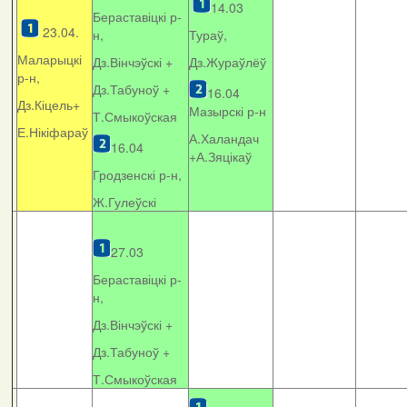
14.03
Бераставіцкі р-
23.04.
н,
Тураў,
Маларыцкі
Дз.Вінчэўскі +
Дз.Жураўлёў
р-н,
Дз.Табуноў +
16.04
Дз.Кіцель+
Мазырскі р-н
Т.Смыкоўская
Е.Нікіфараў
А.Халандач
16.04
+
А.Зяцікаў
Гродзенскі р-н,
Ж.Гулеўскі
27.03
Бераставіцкі р-
н,
Дз.Вінчэўскі +
Дз.Табуноў +
Т.Смыкоўская