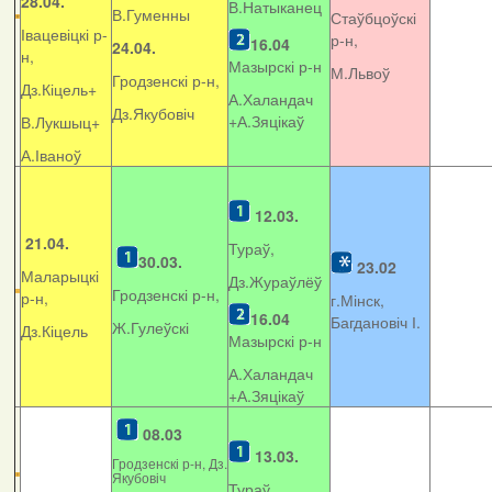
28.04.
В.Натыканец
В.Гуменны
Стаўбцоўскі
Івацевіцкі р-
р-н,
16.04
24.04.
н,
Мазырскі р-н
М.Львоў
Гродзенскі р-н,
Дз.Кіцель+
А.Халандач
Дз.Якубовіч
+
А.Зяцікаў
В.Лукшыц+
А.Іваноў
12.03.
21.04.
Тураў,
30.03.
23.02
Маларыцкі
Дз.Жураўлёў
Гродзенскі р-н,
р-н,
г.Мінск,
16.04
Багдановіч І.
Ж.Гулеўскі
Дз.Кіцель
Мазырскі р-н
А.Халандач
+
А.Зяцікаў
08.03
13.03.
Гродзенскі р-н, Дз.
Якубовіч
Тураў,