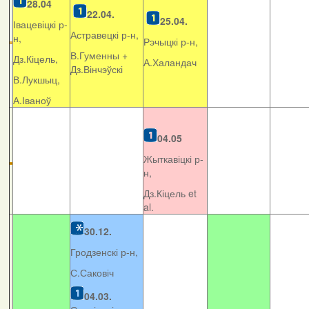
28.04
22.04.
25.04.
Івацевіцкі р-
Астравецкі р-н,
н,
Рэчыцкі р-н,
В.Гуменны +
Дз.Кіцель,
А.Халандач
Дз.Вінчэўскі
В.Лукшыц,
А.Іваноў
04.05
Жыткавіцкі р-
н,
Дз.Кіцель et
al.
30.12.
Гродзенскі р-н,
С.Саковіч
04.03.