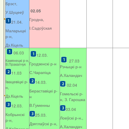
Брэст,
02.05
У.Шуцееў
Гродна,
21.04.
І.Садоўская
Маларыцкі
р-н,
Дз.Кіцель
06.03
12.03.
Камянецкі р-н,
27.03
Гродзенскі р-н
В.Пракапчук
Рэчыцкі р-н
С.Чарапіца
11.03
А.Халандач
Івацевіцкі р-
14.03.
02.04
н,
Бераставіцкі р-
Гомельскі р-
Дз.Кіцель
н
н, З. Гарошка
В.Гуменны
12.03.
03.04
Кобрынскі
25.03.
Лоеўскі р-н.,
р-н,
Дзятлаўскі р-н,
А.Халандач
Л.Каўтунчык