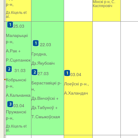
Мінскі р-н, С.
р-н,
Каспяровіч
Дз.Кіцель et
al.
25.03
Маларыцкі
р-н,
22.03
А.Рак +
Гродна,
Р.Сцепанюк
Дз.Якубовіч
31.03
27.03
03.04
Кобрынскі
Бераставіцкі р-
Лоеўскі р-н.,
р-н,
н,
А.Халандач
А.Кальчанка
Дз.Вінчэўскі +
03.04
Дз.Табуноў +
Пружанскі
Т.Смыкоўская
р-н,
Дз.Кіцель et
al.