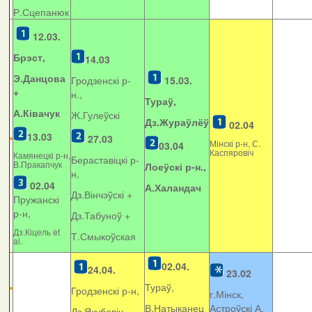
Р.Сцепанюк
12.03.
Брэст,
14.03
Э.Данцова
Гродзенскі р-
15.03.
+
н.,
Тураў,
А.Ківачук
Ж.Гулеўскі
Дз.Жураўлёў
02.04
13.03
27.03
Мінскі р-н, С.
03.04
Каспяровіч
Камянецкі р-н,
Бераставіцкі р-
В.Пракапчук
Лоеўскі р-н.,
н,
02.04
А.Халандач
Дз.Вінчэўскі +
Пружанскі
р-н,
Дз.Табуноў +
Дз.Кіцель et
Т.Смыкоўская
al.
02.04.
24.04.
23.02
Тураў,
Гродзенскі р-н,
г.Мінск,
В.Натыканец
Астроўскі А.
Дз.Якубовіч