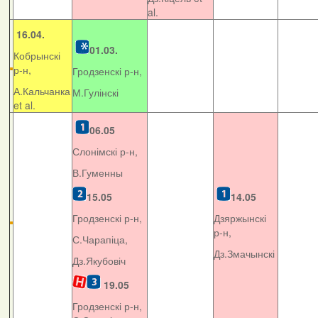
al.
16.04.
01.03.
Кобрынскі
р-н,
Гродзенскі р-н,
А.Кальчанка
М.Гулінскі
et al.
06.05
Слонімскі р-н,
В.Гуменны
15.05
14.05
Гродзенскі р-н,
Дзяржынскі
р-н,
С.Чарапіца,
Дз.Змачынскі
Дз.Якубовіч
19.05
Гродзенскі р-н,