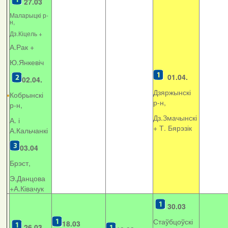
27.03
Маларыцкі р-
н,
Дз.Кіцель +
А.Рак +
Ю.Янкевіч
01.04.
02.04.
Дзяржынскі
Кобрынскі
р-н,
р-н,
Дз.Змачынскі
А. і
+
Т. Бярэзік
А.Кальчанкі
03.04
Брэст,
Э.Данцова
+А.Ківачук
30.03
Стаўбцоўскі
18.03
26.03