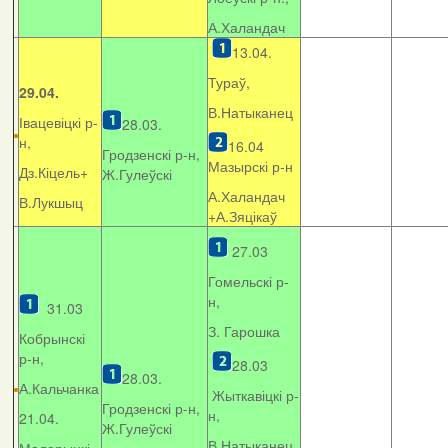
А.Халандач
13.04.
Тураў,
29.04.
В.Натыканец
Івацевіцкі р-
28.03.
н,
16.04
Гродзенскі р-н,
Мазырскі р-н
Дз.Кіцель+
Ж.Гулеўскі
А.Халандач
В.Лукшыц
+
А.Зяцікаў
27.03
Гомельскі р-
н,
31.03
З. Гарошка
Кобрынскі
р-н,
28.03
28.03.
А.Кальчанка
Жыткавіцкі р-
Гродзенскі р-н,
н,
21.04.
Ж.Гулеўскі
В.Натыканец