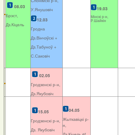
Слонімскі р-н,
08.03
19.03
У.Янушэвіч
Брэст,
Мінскі р-н,
12.03
Р.Шайкін
Дз.Кіцель
Гродна
Дз.Вінчэўскі +
Дз.Табуноў +
С.Саковіч
02.05
Гродзенскі р-н,
Дз.Якубовіч
04.05
15.05
Жыткавіцкі р-
Гродзенскі р-н,
н,
Дз. Якубовіч
Дз.Кіцель et