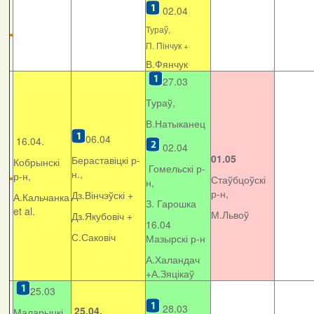
02.04
Тураў,
П. Пінчук +
В.Фянчук
27.03
Тураў,
В.Натыканец
06.04
16.04.
02.04
01.05
Бераставіцкі р-
Кобрынскі
Гомельскі р-
н.,
р-н,
Стаўбцоўскі
н,
р-н,
Дз.Вінчэўскі +
А.Кальчанка
З. Гарошка
et al.
М.Львоў
Дз.Якубовіч +
16.04
С.Саковіч
Мазырскі р-н
А.Халандач
+
А.Зяцікаў
25.03
28.03
25.04.
Маларыцкі