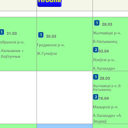
28.03
Жыткавіцкі р-н,
31.03
30.03
В.Натыканец
обрынскі р-н,
Гродзенскі р-н,
.Кальчанка +
03.04
Ж.Гулеўскі
.Каўтунчык
Лоеўскі р-н.,
А.Халандач
28.03
Жыткавіцкі р-н, В.
Натыканец
16.04
Мазырскі р-н:
А.Халандач +
А.
Зяцікаў