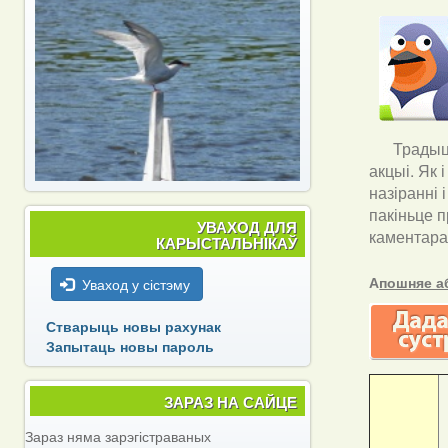
Традыцы
акцыі. Як 
назіранні 
пакіньце п
УВАХОД ДЛЯ
каментара
КАРЫСТАЛЬНІКАЎ
А
пошняе а
Уваход у сістэму
Стварыць новы рахунак
Запытаць новы пароль
ЗАРАЗ НА САЙЦЕ
Зараз няма зарэгістраваных