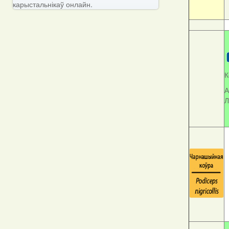
карыстальнікаў онлайн.
К
А
Л