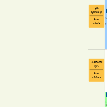
Б
У
К
В