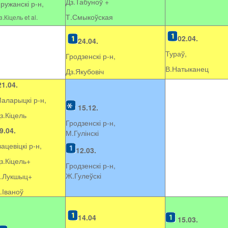
Дз.Табуноў +
ружанскі р-н,
Т.Смыкоўская
з.Кіцель et al.
02.04.
24.04.
Тураў,
Гродзенскі р-н,
В.Натыканец
Дз.Якубовіч
21.04.
аларыцкі р-н,
15.12.
з.Кіцель
Гродзенскі р-н,
9.04.
М.Гулінскі
вацевіцкі р-н,
12.03.
з.Кіцель+
Гродзенскі р-н,
Ж.Гулеўскі
.Лукшыц+
.Іваноў
14.04
15.03.