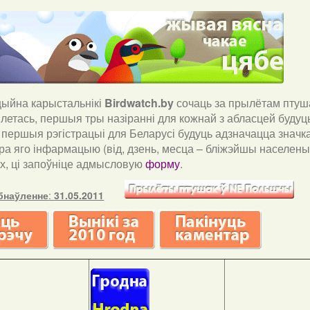
йна карыстальнікі
Birdwatch
.
by
сочаць за прылётам птуша
і летась, першыя тры назіранні для кожнай з абласцей буду
і першыя рэгістрацыі для Беларусі будуць адзначацца значка
ра яго інфармацыю (від, дзень, месца – бліжэйшы населены 
х, ці запоўніце адмысловую
форму
.
бнаўленне
:
31.05.2011