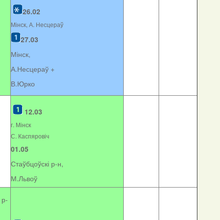
26.02
Мінск, А. Несцераў
27.03
Мінск,
А.Несцераў +
В.Юрко
12.03
г. Мінск
С. Каспяровіч
01.05
Стаўбцоўскі р-н,
М.Львоў
 р-