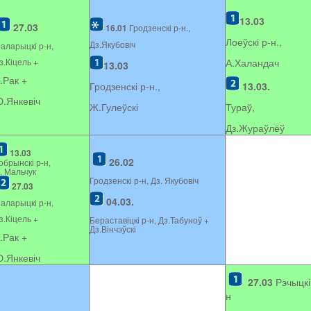
13.03
27.03
16.01
Гродзенскі р-н.,
Лоеўскі р-н.,
Дз.Якубовіч
аларыцкі р-н,
з.Кіцель +
А.Халандач
13.03
.Рак +
Гродзенскі р-н.,
13.03.
.Янкевіч
Ж.Гулеўскі
Тураў,
Дз.Жураўлёў
13.03
26.02
обрынскі р-н,
. Мальчук
Гродзенскі р-н, Дз. Якубовіч
27.03
04.03.
аларыцкі р-н,
з.Кіцель +
Бераставіцкі р-н, Дз.Табуноў +
Дз.Вінчэўскі
.Рак +
.Янкевіч
27.03
Рэчыцкі
н