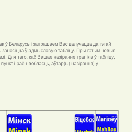
к ў Беларусь і запрашаем Вас далучацца да гэтай
ць заносіцца ў адмысловую табліцу. Пры гэтым новыя
мі. Для таго, каб Вашае назіранне трапіла ў табліцу,
пункт і раён-вобласць, аўтар(ы) назірання) у