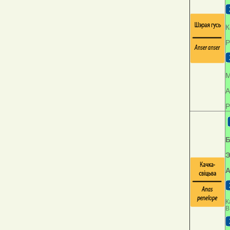
К
Р
М
А
Р
Б
Э
А
К
В