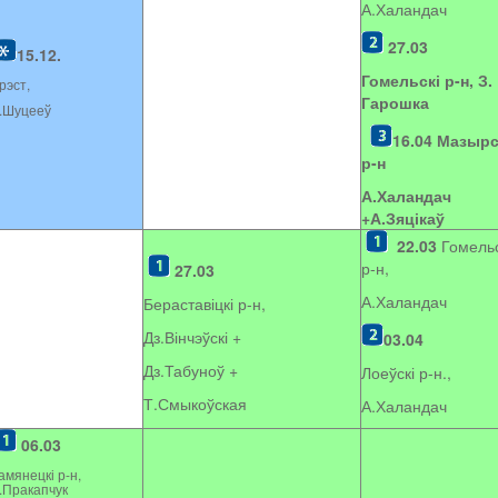
А.Халандач
27.03
15.12.
Гомельскі р-н, З.
рэст,
Гарошка
.Шуцееў
16.04
Мазырс
р-н
А.Халандач
+
А.Зяцікаў
22.03
Гомельс
р-н,
27.03
А.Халандач
Бераставіцкі р-н,
Дз.Вінчэўскі +
03.04
Дз.Табуноў +
Лоеўскі р-н.,
Т.Смыкоўская
А.Халандач
06.03
амянецкі р-н,
.Пракапчук