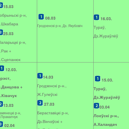
15.03
обрыньскі р-н,
08.03
16.03.
.Шкабара
Гродзенскі р-н, Дз. Якубовіч
Тураў,
25.03
Дз.Жураўлёў
аларыцкі р-н,
.Рак +
.Сцепанюк
12.03.
14.03
рэст,
15.03.
Гродзенскі р-н.,
.Данцова +
Тураў,
Ж.Гулеўскі
.Ківачук
Дз.Жураўлёў
27.03
13.03
03.04
Бераставіцкі р-н,
амянецкі р-н,
Лоеўскі р-н.,
.Пракапчук
Дз.Вінчэўскі +
А.Халандач
02.04