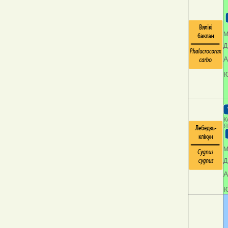
М
Д
А
Ю
К
Я
М
Д
А
Ю