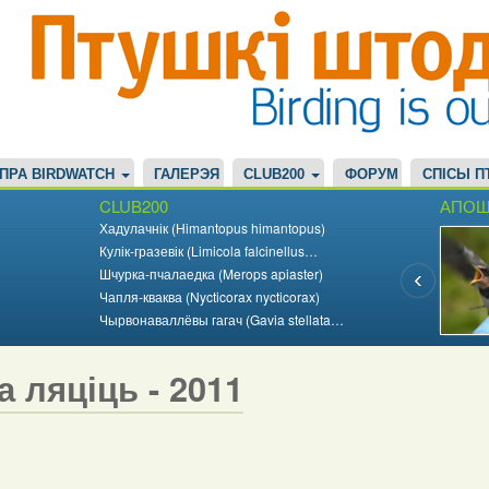
ПРА BIRDWATCH
ГАЛЕРЭЯ
CLUB200
ФОРУМ
СПІСЫ П
CLUB200
АПОШ
Хадулачнік (Himantopus himantopus)
Кулік-гразевік (Limicola falcinellus…
Шчурка-пчалаедка (Merops apiaster)
Чапля-кваква (Nycticorax nycticorax)
Чырвонаваллёвы гагач (Gavia stellata…
а ляціць - 2011