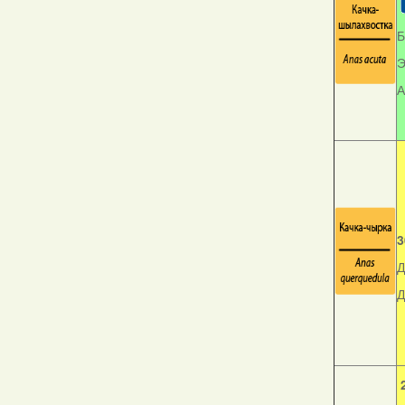
Б
Э
А
3
Д
Д