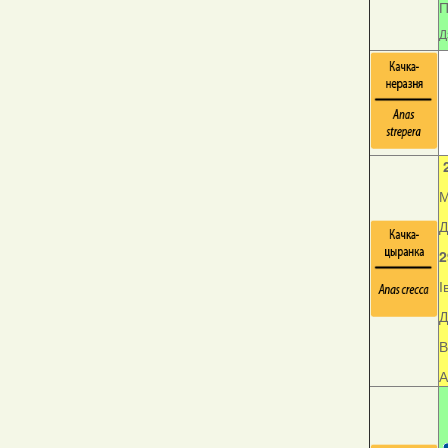
П
Д
М
Д
2
І
Д
В
А