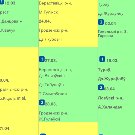
12.03.
Бераставіцкі р-н,
Тураў,
рэст,
М.Гулінскі
Дз.Жураўлёў
.Данцова +
24.04.
02.04
.Ківачук
Гродзенскі р-н,
Гомельскі р-н, З.
Гарошка
Дз.Якубовіч
27.03.
15.03.
Бераставіцкі р-н,
Тураў,
Дз.Вінчэўскі +
Дз.Жураўлёў
0.04.
Дз.Табуноў +
03.04
рагічынскі р-н,
Т.Смыкоўская
Лоеўскі р-н.,
з.Кіцель et al.
28.03.
А.Халандач
Гродзенскі р-н,
Ж.Гулеўскі
21.04.