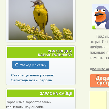
Традыцы
акцыі. Як 
назіранні 
УВАХОД ДЛЯ
пакіньце п
КАРЫСТАЛЬНІКАЎ
каментара
Уваход у сістэму
А
пошняе а
Стварыць новы рахунак
Запытаць новы пароль
ЗАРАЗ НА САЙЦЕ
Зараз няма зарэгістраваных
карыстальнікаў онлайн.