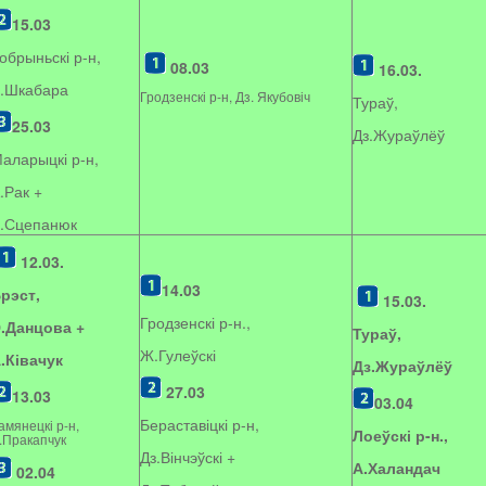
15.03
обрыньскі р-н,
08.03
16.03.
.Шкабара
Гродзенскі р-н, Дз. Якубовіч
Тураў,
25.03
Дз.Жураўлёў
аларыцкі р-н,
.Рак +
.Сцепанюк
12.03.
14.03
рэст,
15.03.
Гродзенскі р-н.,
.Данцова +
Тураў,
Ж.Гулеўскі
.Ківачук
Дз.Жураўлёў
27.03
13.03
03.04
Бераставіцкі р-н,
амянецкі р-н,
Лоеўскі р-н.,
.Пракапчук
Дз.Вінчэўскі +
А.Халандач
02.04