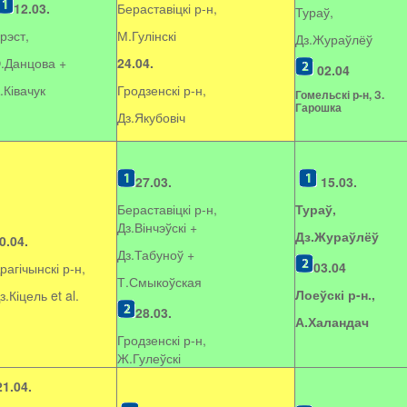
12.03.
Бераставіцкі р-н,
Тураў,
рэст,
М.Гулінскі
Дз.Жураўлёў
.Данцова +
24.04.
02.04
.Ківачук
Гродзенскі р-н,
Гомельскі р-н, З.
Гарошка
Дз.Якубовіч
27.03.
15.03.
Бераставіцкі р-н,
Тураў,
Дз.Вінчэўскі +
Дз.Жураўлёў
0.04.
Дз.Табуноў +
03.04
рагічынскі р-н,
Т.Смыкоўская
Лоеўскі р-н.,
з.Кіцель et al.
28.03.
А.Халандач
Гродзенскі р-н,
Ж.Гулеўскі
21.04.