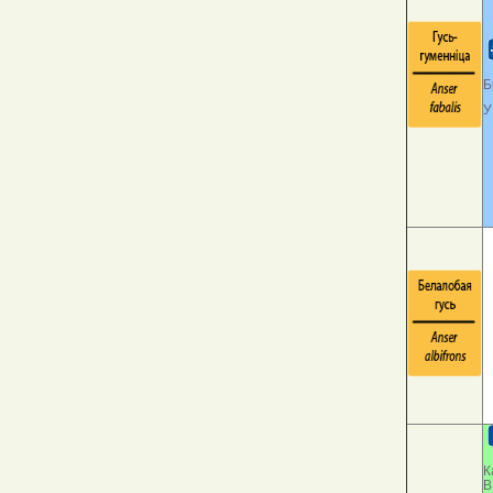
Б
У
К
В