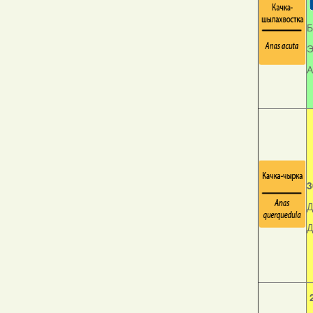
Б
Э
А
3
Д
Д