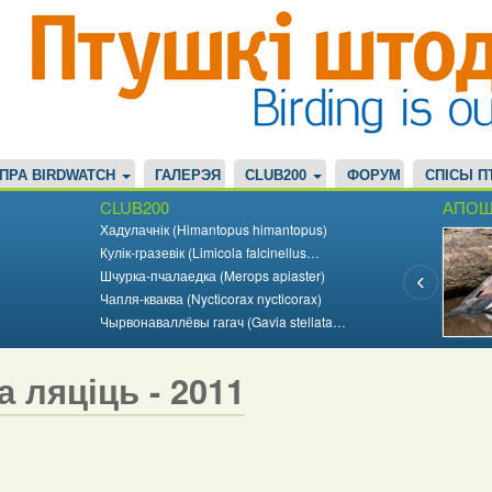
ПРА BIRDWATCH
ГАЛЕРЭЯ
CLUB200
ФОРУМ
СПІСЫ П
CLUB200
АПОШ
Хадулачнік (Himantopus himantopus)
Кулік-гразевік (Limicola falcinellus…
Шчурка-пчалаедка (Merops apiaster)
Чапля-кваква (Nycticorax nycticorax)
Чырвонаваллёвы гагач (Gavia stellata…
а ляціць - 2011