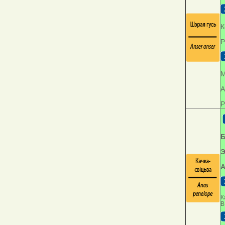
К
Р
М
А
Р
Б
Э
А
К
В