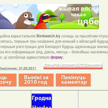
йна карыстальнікі
Birdwatch
.
by
сочаць за прылётам птуша
і летась, першыя тры назіранні для кожнай з абласцей буду
і першыя рэгістрацыі для Беларусі будуць адзначацца значка
ра яго інфармацыю (від, дзень, месца – бліжэйшы населены 
х, ці запоўніце адмысловую
форму
.
бнаўленне
:
31.05.2011