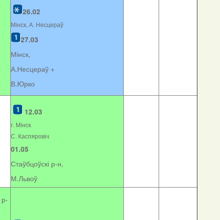
26.02
Мінск, А. Несцераў
27.03
Мінск,
А.Несцераў +
В.Юрко
12.03
г. Мінск
С. Каспяровіч
01.05
Стаўбцоўскі р-н,
М.Львоў
 р-