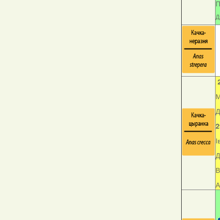
П
Д
М
Д
2
І
Д
В
А