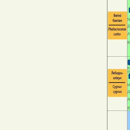
М
Д
А
Ю
К
Я
М
Д
А
Ю