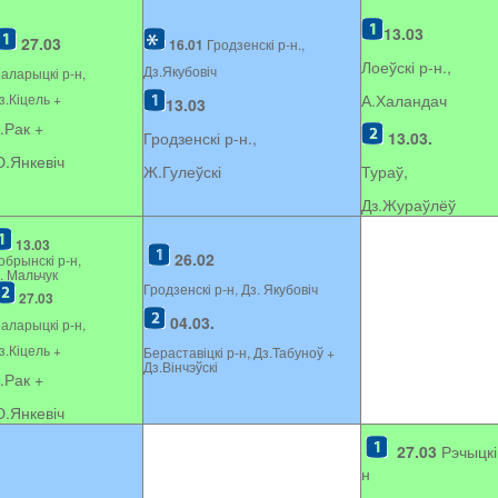
13.03
27.03
16.01
Гродзенскі р-н.,
Лоеўскі р-н.,
Дз.Якубовіч
аларыцкі р-н,
з.Кіцель +
А.Халандач
13.03
.Рак +
Гродзенскі р-н.,
13.03.
.Янкевіч
Ж.Гулеўскі
Тураў,
Дз.Жураўлёў
13.03
26.02
обрынскі р-н,
. Мальчук
Гродзенскі р-н, Дз. Якубовіч
27.03
04.03.
аларыцкі р-н,
з.Кіцель +
Бераставіцкі р-н, Дз.Табуноў +
Дз.Вінчэўскі
.Рак +
.Янкевіч
27.03
Рэчыцкі
н