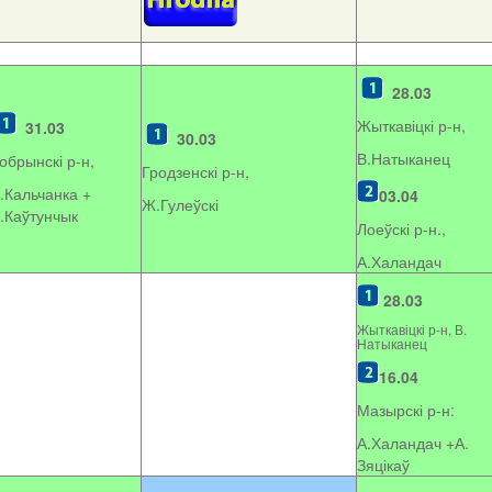
28.03
Жыткавіцкі р-н,
31.03
30.03
В.Натыканец
обрынскі р-н,
Гродзенскі р-н,
.Кальчанка +
03.04
Ж.Гулеўскі
.Каўтунчык
Лоеўскі р-н.,
А.Халандач
28.03
Жыткавіцкі р-н, В.
Натыканец
16.04
Мазырскі р-н:
А.Халандач +
А.
Зяцікаў