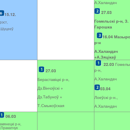
А.Халандач
27.03
15.12.
Гомельскі р-н, З.
рэст,
Гарошка
.Шуцееў
16.04
Мазырс
р-н
А.Халандач
+
А.Зяцікаў
22.03
Гомельс
р-н,
27.03
А.Халандач
Бераставіцкі р-н,
Дз.Вінчэўскі +
03.04
Дз.Табуноў +
Лоеўскі р-н.,
Т.Смыкоўская
А.Халандач
06.03
амянецкі р-н,
.Пракапчук