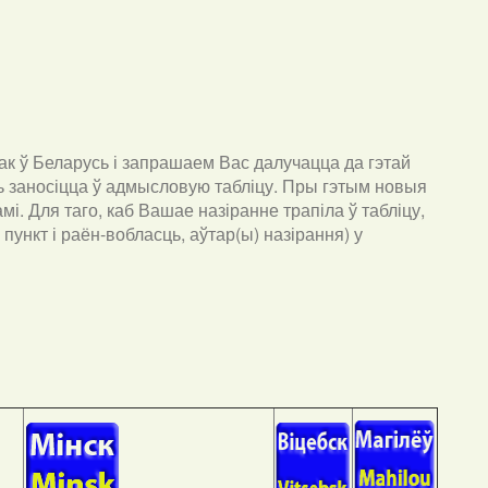
к ў Беларусь і запрашаем Вас далучацца да гэтай
ць заносіцца ў адмысловую табліцу. Пры гэтым новыя
мі. Для таго, каб Вашае назіранне трапіла ў табліцу,
пункт і раён-вобласць, аўтар(ы) назірання) у