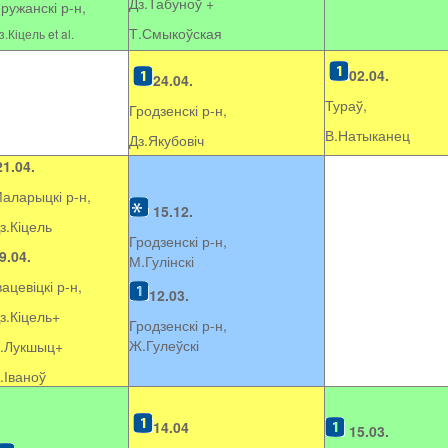
Дз.Табуноў +
ружанскі р-н,
Т.Смыкоўская
з.Кіцель et al.
02.04.
24.04.
Тураў,
Гродзенскі р-н,
В.Натыканец
Дз.Якубовіч
21.04.
аларыцкі р-н,
15.12.
з.Кіцель
Гродзенскі р-н,
9.04.
М.Гулінскі
вацевіцкі р-н,
12.03.
з.Кіцель+
Гродзенскі р-н,
Ж.Гулеўскі
.Лукшыц+
.Іваноў
14.04
15.03.