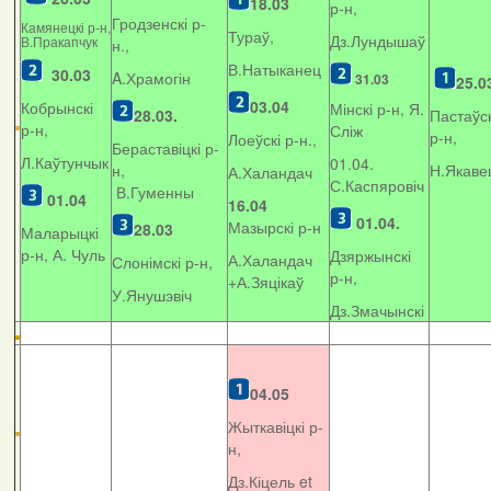
18.03
р-н,
Гродзенскі р-
Камянецкі р-н,
Тураў,
Дз.Лундышаў
В.Пракапчук
н.,
В.Натыканец
30.03
A.Храмогін
31.03
25.0
03.04
Кобрынскі
Мінскі р-н, Я.
28.03.
Пастаўск
р-н,
Сліж
р-н,
Лоеўскі р-н.,
Бераставіцкі р-
Л.Каўтунчык
01.04.
н,
Н.Якаве
А.Халандач
С.Каспяровіч
В.Гуменны
01.04
16.04
01.04.
Мазырскі р-н
28.03
Маларыцкі
р-н, А. Чуль
Дзяржынскі
А.Халандач
Слонімскі р-н,
р-н,
+
А.Зяцікаў
У.Янушэвіч
Дз.Змачынскі
04.05
Жыткавіцкі р-
н,
Дз.Кіцель et