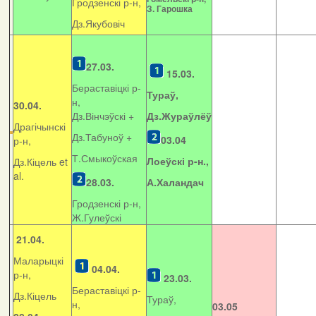
Гродзенскі р-н,
З. Гарошка
Дз.Якубовіч
27.03.
15.03.
Бераставіцкі р-
Тураў,
н,
30.04.
Дз.Вінчэўскі +
Дз.Жураўлёў
Драгічынскі
Дз.Табуноў +
03.04
р-н,
Т.Смыкоўская
Лоеўскі р-н.,
Дз.Кіцель et
al.
28.03.
А.Халандач
Гродзенскі р-н,
Ж.Гулеўскі
21.04.
Маларыцкі
04.04.
р-н,
23.03.
Бераставіцкі р-
Дз.Кіцель
Тураў,
н,
03.05