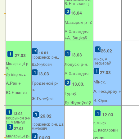
В. Натыканец
16.04
Мазырскі р-н:
А.Халандач
+
А. Зяцікаў
26.02
16.01
13.03
27.03
Гродзенскі р-н.,
Мінск, А.
Несцераў
Маларыцкі р-
Лоеўскі р-н.,
Дз.Якубовіч
н,
27.03
А.Халандач
13.03
Дз.Кіцель +
Мінск,
А.Рак +
Гродзенскі р-
13.03.
н.,
А.Несцераў +
Ю.Янкевіч
Тураў,
Ж.Гулеўскі
В.Юрко
Дз.Жураўлёў
13.03
12.03
26.02
Кобрынскі р-н,
Я. Мальчук
г. Мінск
Гродзенскі р-н, Дз.
Якубовіч
27.03
С. Каспяровіч
Маларыцкі р-
04.03.
01.05