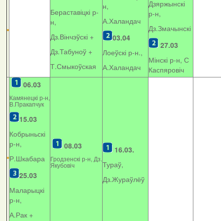
Дзяржынскі
н,
Бераставіцкі р-
р-н,
А.Халандач
н,
Дз.Змачынскі
Дз.Вінчэўскі +
03.04
27.03
Дз.Табуноў +
Лоеўскі р-н.,
Мінскі р-н, С
Т.Смыкоўская
А.Халандач
Каспяровіч
06.03
Камянецкі р-н,
В.Пракапчук
15.03
Кобрыньскі
р-н,
08.03
16.03.
Р.Шкабара
Гродзенскі р-н, Дз.
Тураў,
Якубовіч
25.03
Дз.Жураўлёў
Маларыцкі
р-н,
А.Рак +