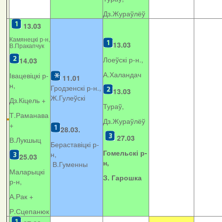
Дз.Жураўлёў
13.03
Камянецкі р-н,
13.03
В.Пракапчук
Лоеўскі р-н.,
14.03
А.Халандач
Івацевіцкі р-
11.01
н,
Гродзенскі р-н.,
13.03
Ж.Гулеўскі
Дз.Кіцель +
Тураў,
Т.Раманава
Дз.Жураўлёў
+
28.03.
27.03
В.Лукшыц
Бераставіцкі р-
Гомельскі р-
н,
25.03
н,
В.Гуменны
Маларыцкі
З. Гарошка
р-н,
А.Рак +
Р.Сцепанюк