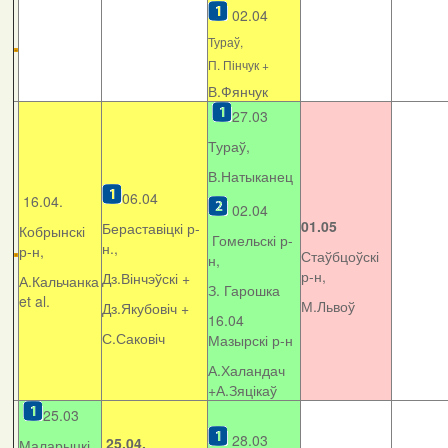
02.04
Тураў,
П. Пінчук +
В.Фянчук
27.03
Тураў,
В.Натыканец
06.04
16.04.
02.04
01.05
Бераставіцкі р-
Кобрынскі
Гомельскі р-
н.,
р-н,
Стаўбцоўскі
н,
р-н,
Дз.Вінчэўскі +
А.Кальчанка
З. Гарошка
et al.
М.Львоў
Дз.Якубовіч +
16.04
С.Саковіч
Мазырскі р-н
А.Халандач
+
А.Зяцікаў
25.03
28.03
25.04.
Маларыцкі