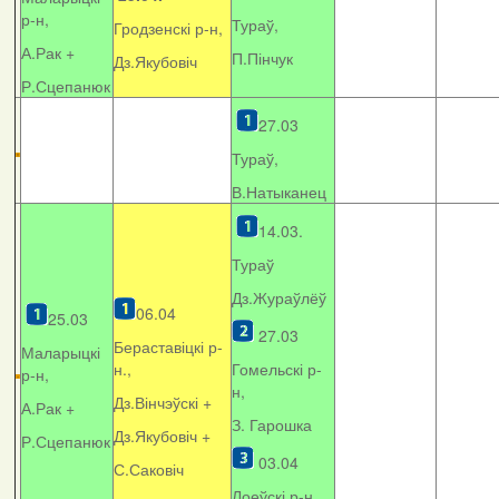
р-н,
Тураў,
Гродзенскі р-н,
А.Рак +
П.Пінчук
Дз.Якубовіч
Р.Сцепанюк
27.03
Тураў,
В.Натыканец
14.03.
Тураў
Дз.Жураўлёў
06.04
25.03
27.03
Бераставіцкі р-
Маларыцкі
н.,
Гомельскі р-
р-н,
н,
Дз.Вінчэўскі +
А.Рак +
З. Гарошка
Дз.Якубовіч +
Р.Сцепанюк
03.04
С.Саковіч
Лоеўскі р-н.,