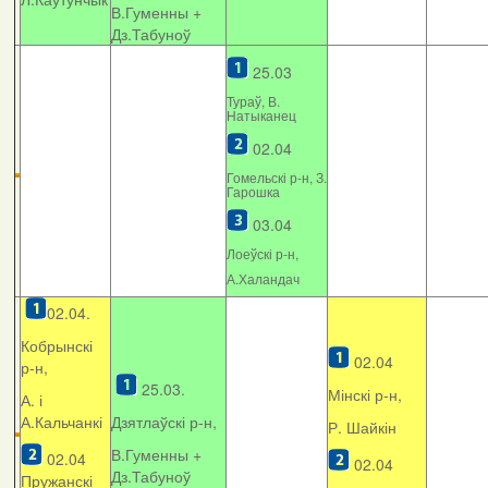
В.Гуменны +
Дз.Табуноў
25.03
Тураў, В.
Натыканец
02.04
Гомельскі р-н, З.
Гарошка
03.04
Лоеўскі р-н,
А.Халандач
02.04.
Кобрынскі
02.04
р-н,
25.03.
Мінскі р-н,
А. і
А.Кальчанкі
Дзятлаўскі р-н,
Р. Шайкін
В.Гуменны +
02.04
02.04
Дз.Табуноў
Пружанскі