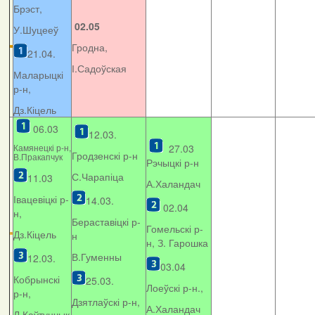
Брэст,
02.05
У.Шуцееў
Гродна,
21.04.
І.Садоўская
Маларыцкі
р-н,
Дз.Кіцель
06.03
12.03.
Камянецкі р-н,
27.03
Гродзенскі р-н
В.Пракапчук
Рэчыцкі р-н
С.Чарапіца
11.03
А.Халандач
Івацевіцкі р-
14.03.
02.04
н,
Бераставіцкі р-
Гомельскі р-
Дз.Кіцель
н
н, З. Гарошка
В.Гуменны
12.03.
03.04
Кобрынскі
25.03.
Лоеўскі р-н.,
р-н,
Дзятлаўскі р-н,
А.Халандач
Л.Каўтунчык