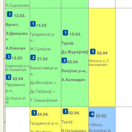
Р.Сцепанюк
12.03.
Брэст,
14.03
Э.Данцова
Гродзенскі р-
15.03.
+
н.,
Тураў,
А.Ківачук
Ж.Гулеўскі
Дз.Жураўлёў
02.04
13.03
27.03
Мінскі р-н, С.
03.04
Каспяровіч
Камянецкі р-н,
Бераставіцкі р-
В.Пракапчук
Лоеўскі р-н.,
н,
02.04
А.Халандач
Дз.Вінчэўскі +
Пружанскі
р-н,
Дз.Табуноў +
Дз.Кіцель et
Т.Смыкоўская
al.
02.04.
24.04.
23.02
Тураў,
Гродзенскі р-н,
г.Мінск,
В.Натыканец
Астроўскі А.
Дз.Якубовіч