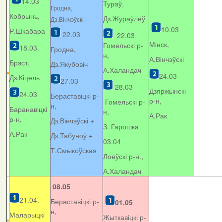
14.03
Тураў,
Гродна,
Кобрынь,
Дз.Жураўлёў
Дз.Вінчэўскі
10.03
Р.Шкабара
22.03
22.03
Мінск,
Гомельскі р-
18.03.
Гродна,
н,
А.Вінчэўскі
Брэст,
Дз.Якубовіч
А.Халандач
24.03
Дз.Кіцель
27.03
28.03
Дзяржынскі
24.03
Бераставіцкі р-
р-н,
Гомельскі р-
н,
Баранавіцкі
н,
А.Рак
р-н,
Дз.Вінчэўскі +
З. Гарошка
А.Рак
Дз.Табуноў +
03.04
Т.Смыкоўская
Лоеўскі р-н.,
А.Халандач
08.05
21.04.
Бераставіцкі р-
01.05
н,
Маларыцкі
Жыткавіцкі р-