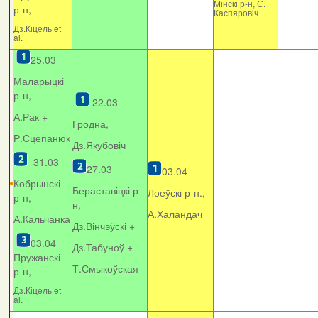
Мінскі р-н, С.
р-н,
Каспяровіч
Дз.Кіцель et
al.
25.03
Маларыцкі
р-н,
22.03
А.Рак +
Гродна,
Р.Сцепанюк
Дз.Якубовіч
31.03
27.03
03.04
Кобрынскі
Бераставіцкі р-
Лоеўскі р-н.,
р-н,
н,
А.Халандач
А.Кальчанка
Дз.Вінчэўскі +
03.04
Дз.Табуноў +
Пружанскі
Т.Смыкоўская
р-н,
Дз.Кіцель et
al.