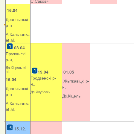
С.Саковіч
16.04
Драгічынскі
р-н
А.Кальчанка
et al.
03.04
Пружанскі
р-н,
Дз.Кіцель et
al.
19.04
01.05
Гродзенскі р-
16.04
Жыткавіцкі р-
н.,
н,
Драгічынскі
Дз.Якубовіч
р-н
Дз.Кіцель
А.Кальчанка
et al.
15.12.