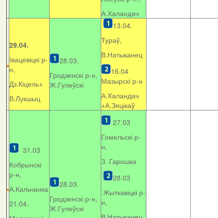
А.Халандач
13.04.
Тураў,
29.04.
В.Натыканец
Івацевіцкі р-
28.03.
н,
16.04
Гродзенскі р-н,
Мазырскі р-н
Дз.Кіцель+
Ж.Гулеўскі
А.Халандач
В.Лукшыц
+
А.Зяцікаў
27.03
Гомельскі р-
н,
31.03
З. Гарошка
Кобрынскі
р-н,
28.03
28.03.
А.Кальчанка
Жыткавіцкі р-
Гродзенскі р-н,
н,
21.04.
Ж.Гулеўскі
В.Натыканец