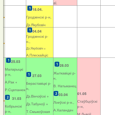
al.
18.04.
Гродзенскі р-н,
Дз.Якубовіч
04.04
Гродзенскі р-
н.,
Дз.Якубовіч +
А.Плескайціс
25.03
28.03
Маларыцкі
Жыткавіцкі р-
р-н,
27.03
н,
А.Рак +
Бераставіцкі р-
В. Натыканец
н,
Р.Сцепанюк
01.05
03.04
Дз.Вінчэўскі +
31.03
Стаўбцоўскі
Лоеўскі р-н.,
Дз.Табуноў +
Кобрынскі
р-н,
А.Халандач
р-н,
Т.Смыкоўская
М.Львоў