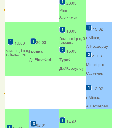
26.03
Мінcк,
А. Вінчэўскі
13.02
13.03
г.Мінск,
Гомельскі р-н, З.
20.03
Гарошка
19.03
А.Несцераў
Камянецкі р-н,
Гродна,
15.03.
В.Пракапчук
21.03.
Дз.Вінчэўскі
Тураў,
Мінскі р-н,
Дз.Жураўлёў
С.Зуёнак
13.02
г.Мінск,
А.Несцераў
14.03.
02.01.