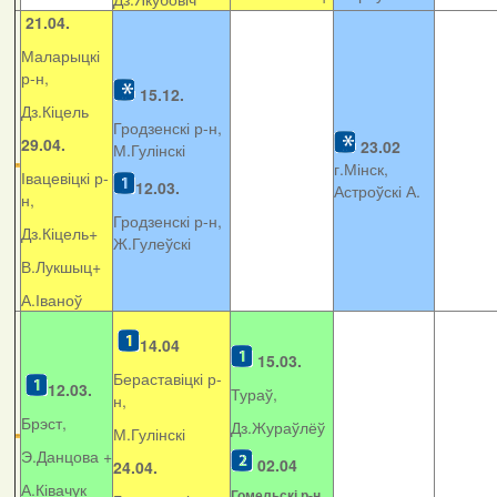
21.04.
Маларыцкі
р-н,
15.12.
Дз.Кіцель
Гродзенскі р-н,
29.04.
23.02
М.Гулінскі
г.Мінск,
Івацевіцкі р-
12.03.
Астроўскі А.
н,
Гродзенскі р-н,
Дз.Кіцель+
Ж.Гулеўскі
В.Лукшыц+
А.Іваноў
14.04
15.03.
Бераставіцкі р-
12.03.
Тураў,
н,
Брэст,
Дз.Жураўлёў
М.Гулінскі
Э.Данцова +
02.04
24.04.
А.Ківачук
Гомельскі р-н,