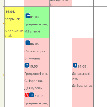
al.
16.04.
01.03.
Кобрынскі
р-н,
Гродзенскі р-н,
А.Кальчанка
М.Гулінскі
et al.
06.05
Слонімскі р-н,
В.Гуменны
15.05
14.05
Гродзенскі р-н,
Дзяржынскі
р-н,
С.Чарапіца,
Дз.Змачынскі
Дз.Якубовіч
19.05
Гродзенскі р-н,