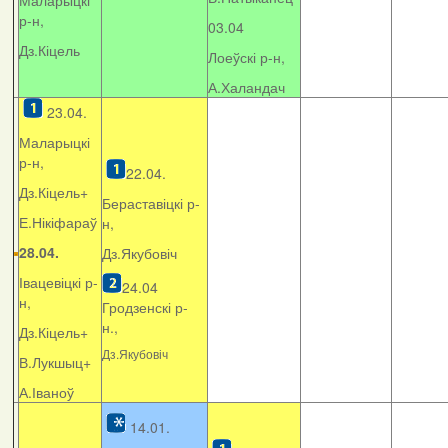
Маларыцкі
р-н,
03.04
Дз.Кіцель
Лоеўскі р-н,
А.Халандач
23.04.
Маларыцкі
р-н,
22.04.
Дз.Кіцель+
Бераставіцкі р-
Е.Нікіфараў
н,
28.04.
Дз.Якубовіч
Івацевіцкі р-
24.04
н,
Гродзенскі р-
н.,
Дз.Кіцель+
Дз.Якубовіч
В.Лукшыц+
А.Іваноў
14.01.