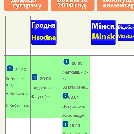
28.03
31.03
Жыткавіцкі р-
н,
Кобрынскі
30.03
р-н,
В.Натыканец
Гродзенскі р-н,
А.Кальчанка
Ж.Гулеўскі
03.04
+
Л.Каўтунчык
Лоеўскі р-н.,
А.Халандач
28.03
Жыткавіцкі р-н,