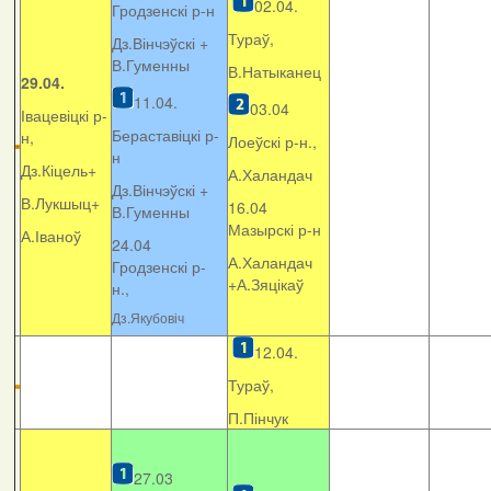
02.04.
Гродзенскі р-н
Тураў,
Дз.Вінчэўскі +
В.Гуменны
В.Натыканец
29.04.
11.04.
03.04
Івацевіцкі р-
Бераставіцкі р-
н,
Лоеўскі р-н.,
н
Дз.Кіцель+
А.Халандач
Дз.Вінчэўскі +
В.Лукшыц+
16.04
В.Гуменны
Мазырскі р-н
А.Іваноў
24.04
А.Халандач
Гродзенскі р-
+
А.Зяцікаў
н.,
Дз.Якубовіч
12.04.
Тураў,
П.Пінчук
27.03