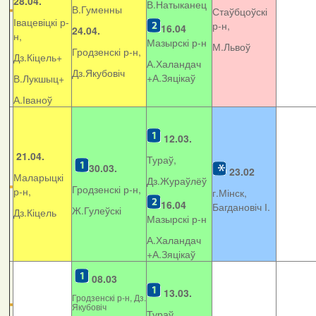
28.04.
В.Натыканец
В.Гуменны
Стаўбцоўскі
Івацевіцкі р-
р-н,
16.04
24.04.
н,
Мазырскі р-н
М.Львоў
Гродзенскі р-н,
Дз.Кіцель+
А.Халандач
Дз.Якубовіч
+
А.Зяцікаў
В.Лукшыц+
А.Іваноў
12.03.
21.04.
Тураў,
30.03.
23.02
Маларыцкі
Дз.Жураўлёў
Гродзенскі р-н,
р-н,
г.Мінск,
16.04
Багдановіч І.
Ж.Гулеўскі
Дз.Кіцель
Мазырскі р-н
А.Халандач
+
А.Зяцікаў
08.03
13.03.
Гродзенскі р-н, Дз.
Якубовіч
Тураў,