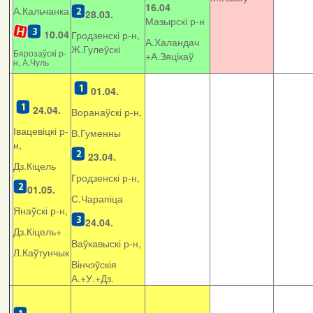
16.04
А.Кальчанка
28.03.
Мазырскі р-н
10.04
Гродзенскі р-н,
А.Халандач
Ж.Гулеўскі
Бярозаўскі р-
+
А.Зяцікаў
н, А.Чуль
01.04.
24.04.
Воранаўскі р-н,
Івацевіцкі р-
В.Гуменны
н,
23.04.
Дз.Кіцель
Гродзенскі р-н,
01.05.
С.Чарапіца
Янаўскі р-н,
24.04.
Дз.Кіцель+
Ваўкавыскі р-н,
Л.Каўтунчык
Вінчэўскія
А.+У.+Дз.