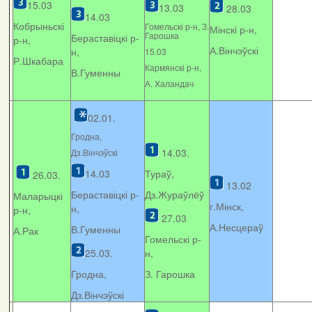
15.03
13.03
28.03
14.03
Кобрыньскі
Гомельскі р-н, З.
Мінскі р-н,
Гарошка
Бераставіцкі р-
р-н,
А.Вінчэўскі
н,
15.03
Р.Шкабара
Кармянскі р-н,
В.Гуменны
А. Xаландач
02.01.
Гродна,
14.03.
Дз.Вінчэўскі
14.03
Тураў,
26.03.
13.02
Бераставіцкі р-
Дз.Жураўлёў
Маларыцкі
г.Мінск,
н,
р-н,
27.03
А.Несцераў
В.Гуменны
А.Рак
Гомельскі р-
25.03.
н,
Гродна,
З. Гарошка
Дз.Вінчэўскі