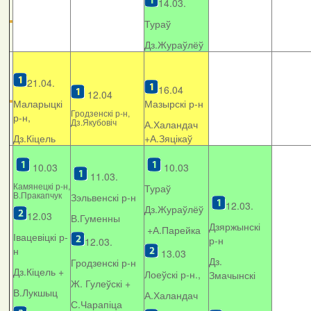
14.03.
Тураў
Дз.Жураўлёў
21.04.
16.04
12.04
Маларыцкі
Мазырскі р-н
Гродзенскі р-н,
р-н,
Дз.Якубовіч
А.Халандач
Дз.Кіцель
+
А.Зяцікаў
10.03
10.03
11.03.
Камянецкі р-н,
Тураў
В.Пракапчук
Зэльвенскі р-н
12.03.
Дз.Жураўлёў
12.03
В.Гуменны
Дзяржынскі
+А.Парейка
Івацевіцкі р-
р-н
12.03.
н
13.03
Дз.
Гродзенскі р-н
Дз.Кіцель +
Лоеўскі р-н.,
Змачынскі
Ж. Гулеўскі +
В.Лукшыц
А.Халандач
С.Чарапіца