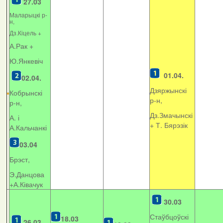
27.03
Маларыцкі р-
н,
Дз.Кіцель +
А.Рак +
Ю.Янкевіч
01.04.
02.04.
Дзяржынскі
Кобрынскі
р-н,
р-н,
Дз.Змачынскі
А. і
+
Т. Бярэзік
А.Кальчанкі
03.04
Брэст,
Э.Данцова
+А.Ківачук
30.03
Стаўбцоўскі
18.03
26.03