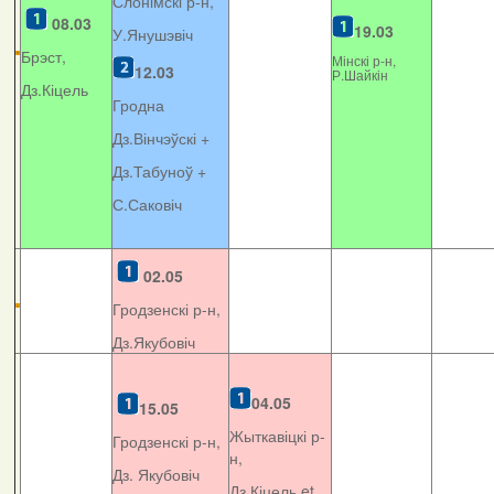
Слонімскі р-н,
08.03
19.03
У.Янушэвіч
Брэст,
Мінскі р-н,
12.03
Р.Шайкін
Дз.Кіцель
Гродна
Дз.Вінчэўскі +
Дз.Табуноў +
С.Саковіч
02.05
Гродзенскі р-н,
Дз.Якубовіч
04.05
15.05
Жыткавіцкі р-
Гродзенскі р-н,
н,
Дз. Якубовіч
Дз.Кіцель et