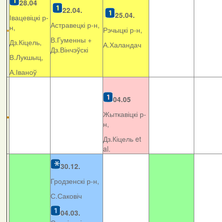
28.04
22.04.
25.04.
Івацевіцкі р-
Астравецкі р-н,
н,
Рэчыцкі р-н,
В.Гуменны +
Дз.Кіцель,
А.Халандач
Дз.Вінчэўскі
В.Лукшыц,
А.Іваноў
04.05
Жыткавіцкі р-
н,
Дз.Кіцель et
al.
30.12.
Гродзенскі р-н,
С.Саковіч
04.03.