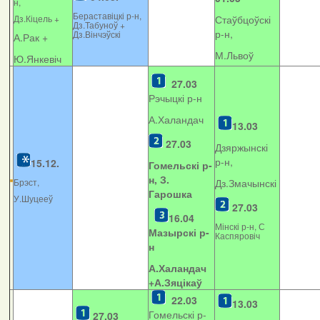
н,
Бераставіцкі р-н,
Дз.Кіцель +
Стаўбцоўскі
Дз.Табуноў +
р-н,
Дз.Вінчэўскі
А.Рак +
М.Львоў
Ю.Янкевіч
27.03
Рэчыцкі р-н
А.Халандач
13.03
27.03
Дзяржынскі
р-н,
15.12.
Гомельскі р-
н, З.
Брэст,
Дз.Змачынскі
Гарошка
У.Шуцееў
27.03
16.04
Мінскі р-н, С
Мазырскі р-
Каспяровіч
н
А.Халандач
+
А.Зяцікаў
22.03
13.03
Гомельскі р-
27.03