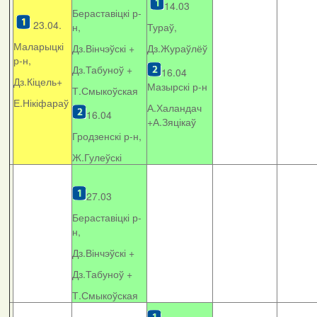
14.03
Бераставіцкі р-
23.04.
н,
Тураў,
Маларыцкі
Дз.Вінчэўскі +
Дз.Жураўлёў
р-н,
Дз.Табуноў +
16.04
Дз.Кіцель+
Мазырскі р-н
Т.Смыкоўская
Е.Нікіфараў
А.Халандач
16.04
+
А.Зяцікаў
Гродзенскі р-н,
Ж.Гулеўскі
27.03
Бераставіцкі р-
н,
Дз.Вінчэўскі +
Дз.Табуноў +
Т.Смыкоўская