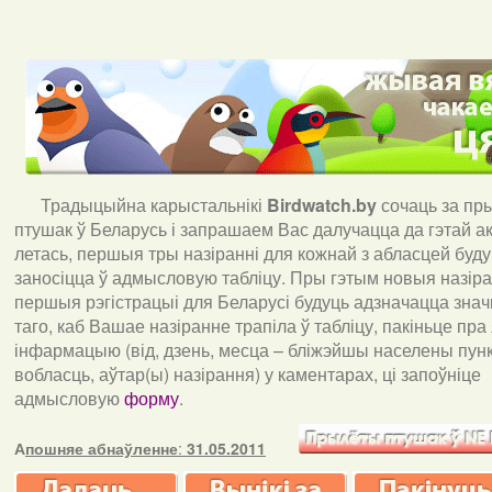
Традыцыйна карыстальнікі
Birdwatch
.
by
сочаць за пр
птушак ў Беларусь і запрашаем Вас далучацца да гэтай акц
летась, першыя тры назіранні для кожнай з абласцей буд
заносіцца ў адмысловую табліцу. Пры гэтым новыя назіран
першыя рэгістрацыі для Беларусі будуць адзначацца знач
таго, каб Вашае назіранне трапіла ў табліцу, пакіньце пра
інфармацыю (від, дзень, месца – бліжэйшы населены пункт
вобласць, аўтар(ы) назірання) у каментарах, ці запоўніце
адмысловую
форму
.
А
пошняе абнаўленне
:
31.05.2011