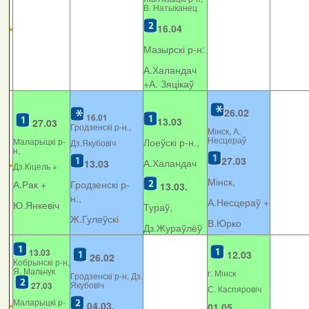
В. Натыканец
16.04
Мазырскі р-н:
А.Халандач
+
А. Зяцікаў
26.02
16.01
13.03
27.03
Гродзенскі р-н.,
Мінск, А.
Несцераў
Маларыцкі р-
Лоеўскі р-н.,
Дз.Якубовіч
н,
27.03
А.Халандач
13.03
Дз.Кіцель +
Мінск,
А.Рак +
Гродзенскі р-
13.03.
н.,
А.Несцераў +
Ю.Янкевіч
Тураў,
Ж.Гулеўскі
В.Юрко
Дз.Жураўлёў
13.03
12.03
26.02
Кобрынскі р-н,
Я. Мальчук
г. Мінск
Гродзенскі р-н, Дз.
Якубовіч
27.03
С. Каспяровіч
Маларыцкі р-
04.03.
01.05