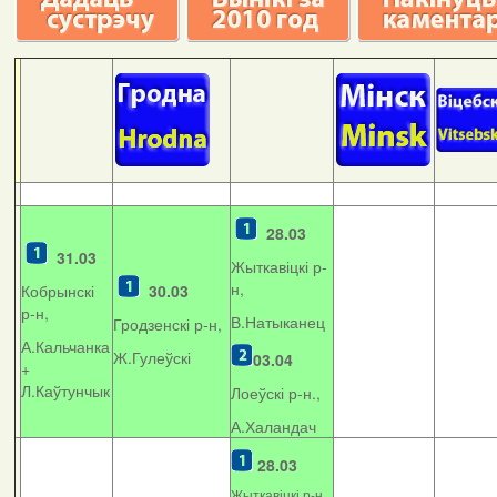
28.03
31.03
Жыткавіцкі р-
н,
Кобрынскі
30.03
р-н,
В.Натыканец
Гродзенскі р-н,
А.Кальчанка
Ж.Гулеўскі
03.04
+
Л.Каўтунчык
Лоеўскі р-н.,
А.Халандач
28.03
Жыткавіцкі р-н,