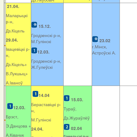
21.04.
Маларыцкі
р-н,
15.12.
Дз.Кіцель
Гродзенскі р-н,
29.04.
23.02
М.Гулінскі
г.Мінск,
Івацевіцкі р-
12.03.
Астроўскі А.
н,
Гродзенскі р-н,
Дз.Кіцель+
Ж.Гулеўскі
В.Лукшыц+
А.Іваноў
14.04
15.03.
Бераставіцкі р-
12.03.
Тураў,
н,
Брэст,
Дз.Жураўлёў
М.Гулінскі
Э.Данцова +
02.04
24.04.
А.Ківачук
Гомельскі р-н,