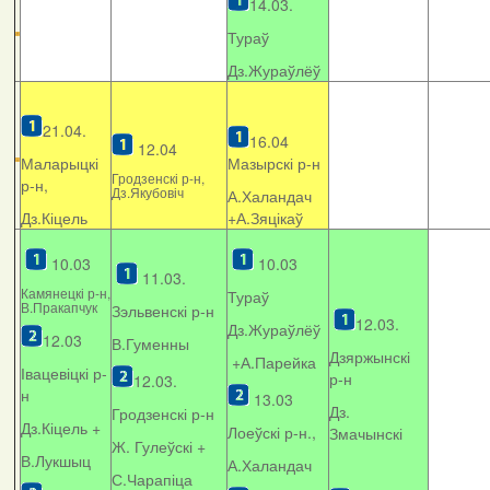
14.03.
Тураў
Дз.Жураўлёў
21.04.
16.04
12.04
Маларыцкі
Мазырскі р-н
Гродзенскі р-н,
р-н,
Дз.Якубовіч
А.Халандач
Дз.Кіцель
+
А.Зяцікаў
10.03
10.03
11.03.
Камянецкі р-н,
Тураў
В.Пракапчук
Зэльвенскі р-н
12.03.
Дз.Жураўлёў
12.03
В.Гуменны
Дзяржынскі
+А.Парейка
Івацевіцкі р-
р-н
12.03.
н
13.03
Дз.
Гродзенскі р-н
Дз.Кіцель +
Лоеўскі р-н.,
Змачынскі
Ж. Гулеўскі +
В.Лукшыц
А.Халандач
С.Чарапіца