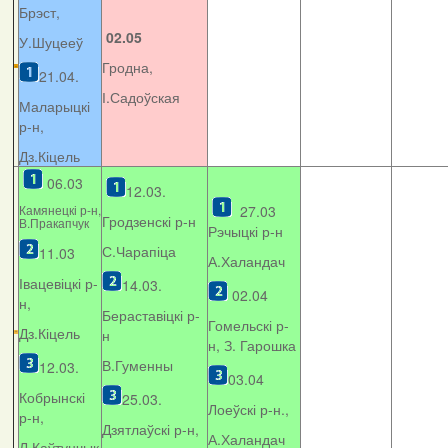
Брэст,
02.05
У.Шуцееў
Гродна,
21.04.
І.Садоўская
Маларыцкі
р-н,
Дз.Кіцель
06.03
12.03.
Камянецкі р-н,
27.03
Гродзенскі р-н
В.Пракапчук
Рэчыцкі р-н
С.Чарапіца
11.03
А.Халандач
Івацевіцкі р-
14.03.
02.04
н,
Бераставіцкі р-
Гомельскі р-
Дз.Кіцель
н
н, З. Гарошка
В.Гуменны
12.03.
03.04
Кобрынскі
25.03.
Лоеўскі р-н.,
р-н,
Дзятлаўскі р-н,
А.Халандач
Л.Каўтунчык