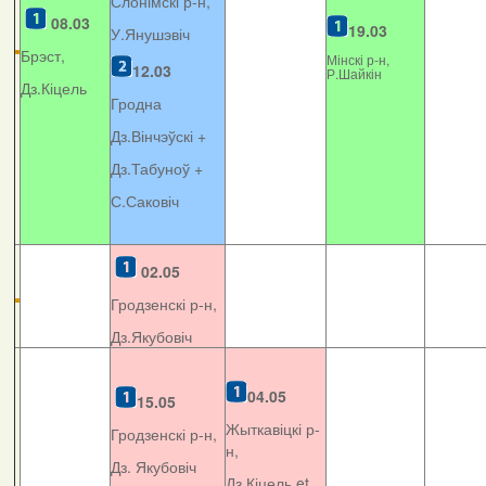
Слонімскі р-н,
08.03
19.03
У.Янушэвіч
Брэст,
Мінскі р-н,
12.03
Р.Шайкін
Дз.Кіцель
Гродна
Дз.Вінчэўскі +
Дз.Табуноў +
С.Саковіч
02.05
Гродзенскі р-н,
Дз.Якубовіч
04.05
15.05
Жыткавіцкі р-
Гродзенскі р-н,
н,
Дз. Якубовіч
Дз.Кіцель et