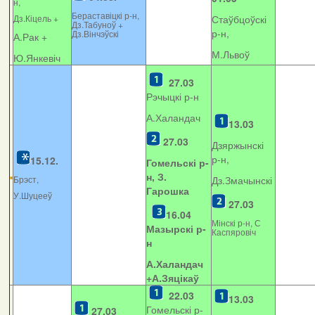
н,
Бераставіцкі р-н,
Дз.Кіцель +
Стаўбцоўскі
Дз.Табуноў +
р-н,
Дз.Вінчэўскі
А.Рак +
М.Львоў
Ю.Янкевіч
27.03
Рэчыцкі р-н
А.Халандач
13.03
27.03
Дзяржынскі
р-н,
15.12.
Гомельскі р-
н, З.
Брэст,
Дз.Змачынскі
Гарошка
У.Шуцееў
27.03
16.04
Мінскі р-н, С
Мазырскі р-
Каспяровіч
н
А.Халандач
+
А.Зяцікаў
22.03
13.03
Гомельскі р-
27.03