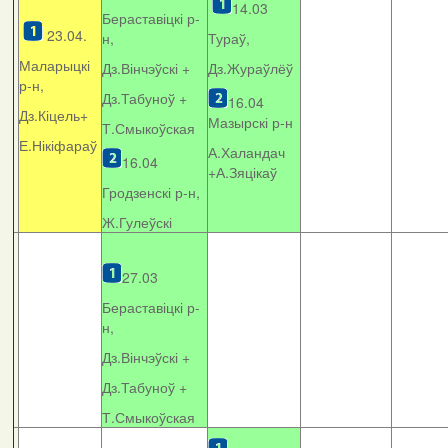
14.03
Бераставіцкі р-
23.04.
н,
Тураў,
Маларыцкі
Дз.Вінчэўскі +
Дз.Жураўлёў
р-н,
Дз.Табуноў +
16.04
Дз.Кіцель+
Мазырскі р-н
Т.Смыкоўская
Е.Нікіфараў
А.Халандач
16.04
+
А.Зяцікаў
Гродзенскі р-н,
Ж.Гулеўскі
27.03
Бераставіцкі р-
н,
Дз.Вінчэўскі +
Дз.Табуноў +
Т.Смыкоўская