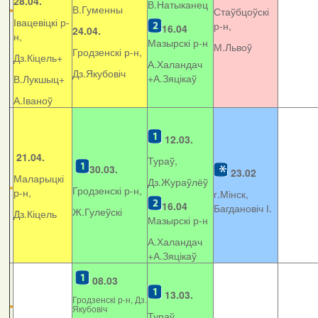
28.04.
В.Натыканец
В.Гуменны
Стаўбцоўскі
Івацевіцкі р-
р-н,
16.04
24.04.
н,
Мазырскі р-н
М.Львоў
Гродзенскі р-н,
Дз.Кіцель+
А.Халандач
Дз.Якубовіч
+
А.Зяцікаў
В.Лукшыц+
А.Іваноў
12.03.
21.04.
Тураў,
30.03.
23.02
Маларыцкі
Дз.Жураўлёў
Гродзенскі р-н,
р-н,
г.Мінск,
16.04
Багдановіч І.
Ж.Гулеўскі
Дз.Кіцель
Мазырскі р-н
А.Халандач
+
А.Зяцікаў
08.03
13.03.
Гродзенскі р-н, Дз.
Якубовіч
Тураў,