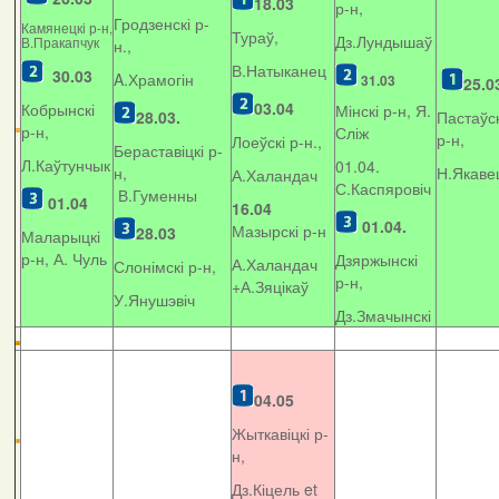
18.03
р-н,
Гродзенскі р-
Камянецкі р-н,
Тураў,
Дз.Лундышаў
В.Пракапчук
н.,
В.Натыканец
30.03
A.Храмогін
31.03
25.0
03.04
Кобрынскі
Мінскі р-н, Я.
28.03.
Пастаўск
р-н,
Сліж
р-н,
Лоеўскі р-н.,
Бераставіцкі р-
Л.Каўтунчык
01.04.
н,
Н.Якаве
А.Халандач
С.Каспяровіч
В.Гуменны
01.04
16.04
01.04.
Мазырскі р-н
28.03
Маларыцкі
р-н, А. Чуль
Дзяржынскі
А.Халандач
Слонімскі р-н,
р-н,
+
А.Зяцікаў
У.Янушэвіч
Дз.Змачынскі
04.05
Жыткавіцкі р-
н,
Дз.Кіцель et