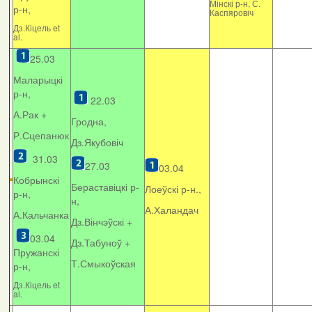
Мінскі р-н, С.
р-н,
Каспяровіч
Дз.Кіцель et
al.
25.03
Маларыцкі
р-н,
22.03
А.Рак +
Гродна,
Р.Сцепанюк
Дз.Якубовіч
31.03
27.03
03.04
Кобрынскі
Бераставіцкі р-
Лоеўскі р-н.,
р-н,
н,
А.Халандач
А.Кальчанка
Дз.Вінчэўскі +
03.04
Дз.Табуноў +
Пружанскі
Т.Смыкоўская
р-н,
Дз.Кіцель et
al.