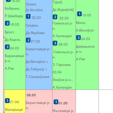
14.03
Тураў,
Гродна,
Кобрынь,
Дз.Жураўлёў
Дз.Вінчэўскі
10.03
Р.Шкабара
22.03
22.03
Мінск,
Гомельскі р-
18.03.
Гродна,
н,
А.Вінчэўскі
Брэст,
Дз.Якубовіч
А.Халандач
24.03
Дз.Кіцель
27.03
28.03
Дзяржынскі
24.03
Бераставіцкі р-
р-н,
Гомельскі р-
н,
Баранавіцкі
н,
А.Рак
р-н,
Дз.Вінчэўскі +
З. Гарошка
А.Рак
Дз.Табуноў +
03.04
Т.Смыкоўская
Лоеўскі р-н.,
А.Халандач
08.05
21.04.
Бераставіцкі р-
01.05
н,
Маларыцкі
Жыткавіцкі р-