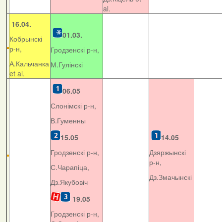
al.
16.04.
01.03.
Кобрынскі
р-н,
Гродзенскі р-н,
А.Кальчанка
М.Гулінскі
et al.
06.05
Слонімскі р-н,
В.Гуменны
15.05
14.05
Гродзенскі р-н,
Дзяржынскі
р-н,
С.Чарапіца,
Дз.Змачынскі
Дз.Якубовіч
19.05
Гродзенскі р-н,