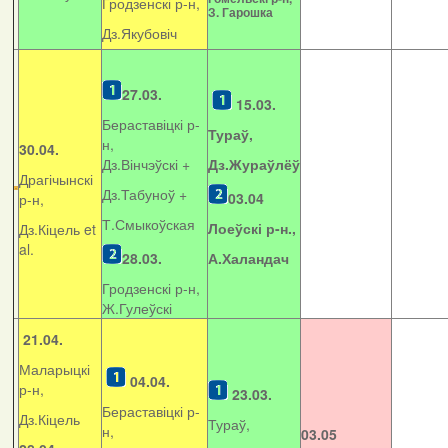
Гродзенскі р-н,
З. Гарошка
Дз.Якубовіч
27.03.
15.03.
Бераставіцкі р-
Тураў,
н,
30.04.
Дз.Вінчэўскі +
Дз.Жураўлёў
Драгічынскі
Дз.Табуноў +
03.04
р-н,
Т.Смыкоўская
Лоеўскі р-н.,
Дз.Кіцель et
al.
28.03.
А.Халандач
Гродзенскі р-н,
Ж.Гулеўскі
21.04.
Маларыцкі
04.04.
р-н,
23.03.
Бераставіцкі р-
Дз.Кіцель
Тураў,
н,
03.05