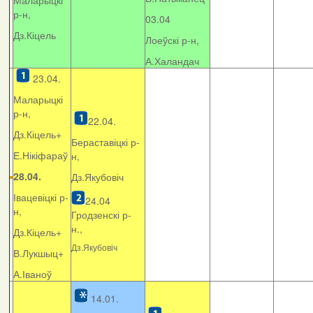
Маларыцкі
р-н,
03.04
Дз.Кіцель
Лоеўскі р-н,
А.Халандач
23.04.
Маларыцкі
р-н,
22.04.
Дз.Кіцель+
Бераставіцкі р-
Е.Нікіфараў
н,
28.04.
Дз.Якубовіч
Івацевіцкі р-
24.04
н,
Гродзенскі р-
н.,
Дз.Кіцель+
Дз.Якубовіч
В.Лукшыц+
А.Іваноў
14.01.