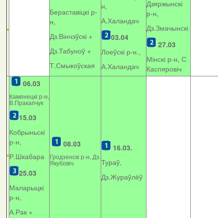
Дзяржынскі
н,
Бераставіцкі р-
р-н,
А.Халандач
н,
Дз.Змачынскі
Дз.Вінчэўскі +
03.04
27.03
Дз.Табуноў +
Лоеўскі р-н.,
Мінскі р-н, С
Т.Смыкоўская
А.Халандач
Каспяровіч
06.03
Камянецкі р-н,
В.Пракапчук
15.03
Кобрыньскі
р-н,
08.03
16.03.
Р.Шкабара
Гродзенскі р-н, Дз.
Тураў,
Якубовіч
25.03
Дз.Жураўлёў
Маларыцкі
р-н,
А.Рак +