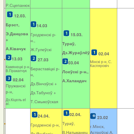
Р.Сцепанюк
12.03.
Брэст,
14.03
Э.Данцова
Гродзенскі р-
15.03.
+
н.,
Тураў,
А.Ківачук
Ж.Гулеўскі
Дз.Жураўлёў
02.04
13.03
27.03
Мінскі р-н, С.
03.04
Каспяровіч
Камянецкі р-н,
Бераставіцкі р-
В.Пракапчук
Лоеўскі р-н.,
н,
02.04
А.Халандач
Дз.Вінчэўскі +
Пружанскі
р-н,
Дз.Табуноў +
Дз.Кіцель et
Т.Смыкоўская
al.
02.04.
24.04.
23.02
Тураў,
Гродзенскі р-н,
г.Мінск,
В.Натыканец
Астроўскі А.
Дз.Якубовіч