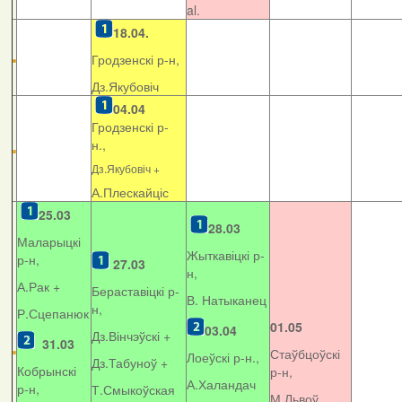
al.
18.04.
Гродзенскі р-н,
Дз.Якубовіч
04.04
Гродзенскі р-
н.,
Дз.Якубовіч +
А.Плескайціс
25.03
28.03
Маларыцкі
Жыткавіцкі р-
р-н,
27.03
н,
А.Рак +
Бераставіцкі р-
В. Натыканец
н,
Р.Сцепанюк
01.05
03.04
Дз.Вінчэўскі +
31.03
Стаўбцоўскі
Лоеўскі р-н.,
Дз.Табуноў +
Кобрынскі
р-н,
А.Халандач
р-н,
Т.Смыкоўская
М.Львоў