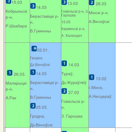
15.03
13.03
28.03
14.03
Кобрыньскі
Гомельскі р-н, З.
Мінскі р-н,
Гарошка
Бераставіцкі р-
р-н,
А.Вінчэўскі
н,
15.03
Р.Шкабара
Кармянскі р-н,
В.Гуменны
А. Xаландач
02.01.
Гродна,
14.03.
Дз.Вінчэўскі
14.03
Тураў,
26.03.
13.02
Бераставіцкі р-
Дз.Жураўлёў
Маларыцкі
г.Мінск,
н,
р-н,
27.03
А.Несцераў
В.Гуменны
А.Рак
Гомельскі р-
25.03.
н,
Гродна,
З. Гарошка
Дз.Вінчэўскі