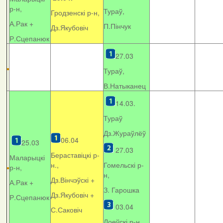
р-н,
Тураў,
Гродзенскі р-н,
А.Рак +
П.Пінчук
Дз.Якубовіч
Р.Сцепанюк
27.03
Тураў,
В.Натыканец
14.03.
Тураў
Дз.Жураўлёў
06.04
25.03
27.03
Бераставіцкі р-
Маларыцкі
н.,
Гомельскі р-
р-н,
н,
Дз.Вінчэўскі +
А.Рак +
З. Гарошка
Дз.Якубовіч +
Р.Сцепанюк
03.04
С.Саковіч
Лоеўскі р-н.,