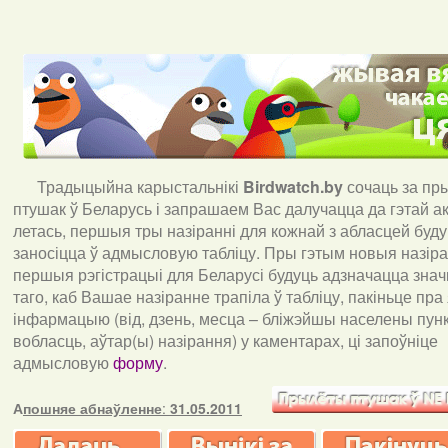
Традыцыйна карыстальнікі
Birdwatch
.
by
сочаць за пр
птушак ў Беларусь і запрашаем Вас далучацца да гэтай акц
летась, першыя тры назіранні для кожнай з абласцей буд
заносіцца ў адмысловую табліцу. Пры гэтым новыя назіран
першыя рэгістрацыі для Беларусі будуць адзначацца знач
таго, каб Вашае назіранне трапіла ў табліцу, пакіньце пра
інфармацыю (від, дзень, месца – бліжэйшы населены пункт
вобласць, аўтар(ы) назірання) у каментарах, ці запоўніце
адмысловую
форму
.
А
пошняе абнаўленне
:
31.05.2011