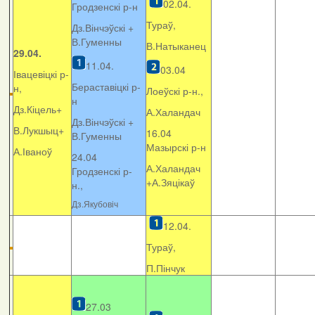
02.04.
Гродзенскі р-н
Тураў,
Дз.Вінчэўскі +
В.Гуменны
В.Натыканец
29.04.
11.04.
03.04
Івацевіцкі р-
Бераставіцкі р-
н,
Лоеўскі р-н.,
н
Дз.Кіцель+
А.Халандач
Дз.Вінчэўскі +
В.Лукшыц+
16.04
В.Гуменны
Мазырскі р-н
А.Іваноў
24.04
А.Халандач
Гродзенскі р-
+
А.Зяцікаў
н.,
Дз.Якубовіч
12.04.
Тураў,
П.Пінчук
27.03