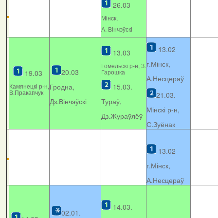
26.03
Мінcк,
А. Вінчэўскі
13.02
13.03
г.Мінск,
Гомельскі р-н, З.
20.03
Гарошка
19.03
А.Несцераў
Камянецкі р-н,
Гродна,
15.03.
В.Пракапчук
21.03.
Дз.Вінчэўскі
Тураў,
Мінскі р-н,
Дз.Жураўлёў
С.Зуёнак
13.02
г.Мінск,
А.Несцераў
14.03.
02.01.