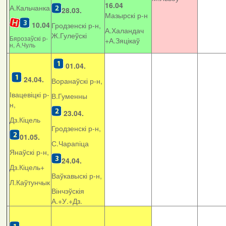
16.04
А.Кальчанка
28.03.
Мазырскі р-н
10.04
Гродзенскі р-н,
А.Халандач
Ж.Гулеўскі
Бярозаўскі р-
+
А.Зяцікаў
н, А.Чуль
01.04.
24.04.
Воранаўскі р-н,
Івацевіцкі р-
В.Гуменны
н,
23.04.
Дз.Кіцель
Гродзенскі р-н,
01.05.
С.Чарапіца
Янаўскі р-н,
24.04.
Дз.Кіцель+
Ваўкавыскі р-н,
Л.Каўтунчык
Вінчэўскія
А.+У.+Дз.