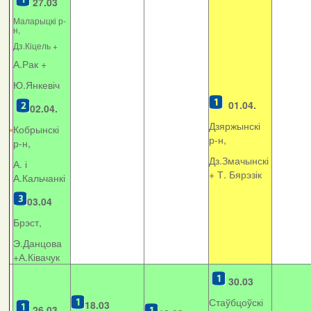
27.03
Маларыцкі р-
н,
Дз.Кіцель +
А.Рак +
Ю.Янкевіч
01.04.
02.04.
Дзяржынскі
Кобрынскі
р-н,
р-н,
Дз.Змачынскі
А. і
+
Т. Бярэзік
А.Кальчанкі
03.04
Брэст,
Э.Данцова
+А.Ківачук
30.03
Стаўбцоўскі
18.03
26.03