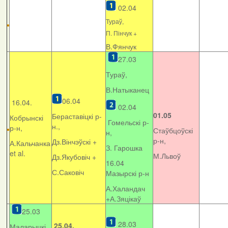
02.04
Тураў,
П. Пінчук +
В.Фянчук
27.03
Тураў,
В.Натыканец
06.04
16.04.
02.04
01.05
Бераставіцкі р-
Кобрынскі
Гомельскі р-
н.,
р-н,
Стаўбцоўскі
н,
р-н,
Дз.Вінчэўскі +
А.Кальчанка
З. Гарошка
et al.
М.Львоў
Дз.Якубовіч +
16.04
С.Саковіч
Мазырскі р-н
А.Халандач
+
А.Зяцікаў
25.03
28.03
25.04.
Маларыцкі