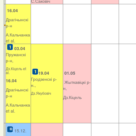
С.Саковіч
16.04
Драгічынскі
р-н
А.Кальчанка
et al.
03.04
Пружанскі
р-н,
Дз.Кіцель et
al.
19.04
01.05
Гродзенскі р-
16.04
Жыткавіцкі р-
н.,
н,
Драгічынскі
Дз.Якубовіч
р-н
Дз.Кіцель
А.Кальчанка
et al.
15.12.