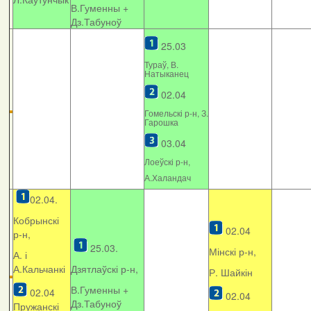
В.Гуменны +
Дз.Табуноў
25.03
Тураў, В.
Натыканец
02.04
Гомельскі р-н, З.
Гарошка
03.04
Лоеўскі р-н,
А.Халандач
02.04.
Кобрынскі
02.04
р-н,
25.03.
Мінскі р-н,
А. і
А.Кальчанкі
Дзятлаўскі р-н,
Р. Шайкін
В.Гуменны +
02.04
02.04
Дз.Табуноў
Пружанскі