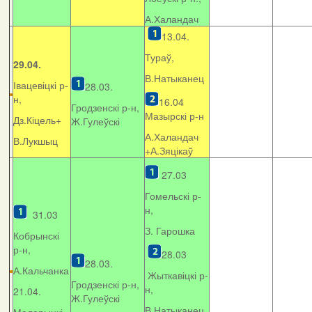
А.Халандач
13.04.
Тураў,
29.04.
В.Натыканец
Івацевіцкі р-
28.03.
н,
16.04
Гродзенскі р-н,
Мазырскі р-н
Дз.Кіцель+
Ж.Гулеўскі
А.Халандач
В.Лукшыц
+
А.Зяцікаў
27.03
Гомельскі р-
н,
31.03
З. Гарошка
Кобрынскі
р-н,
28.03
28.03.
А.Кальчанка
Жыткавіцкі р-
Гродзенскі р-н,
н,
21.04.
Ж.Гулеўскі
В.Натыканец