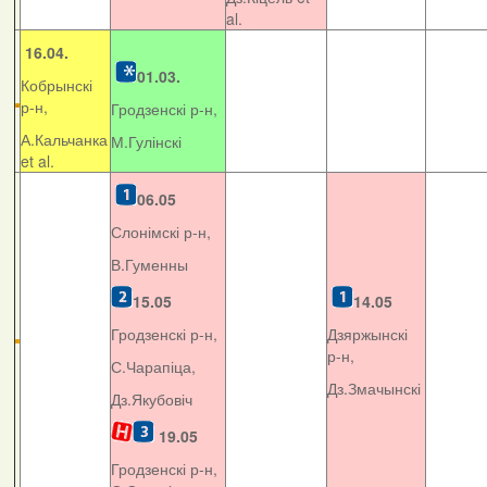
al.
16.04.
01.03.
Кобрынскі
р-н,
Гродзенскі р-н,
А.Кальчанка
М.Гулінскі
et al.
06.05
Слонімскі р-н,
В.Гуменны
15.05
14.05
Гродзенскі р-н,
Дзяржынскі
р-н,
С.Чарапіца,
Дз.Змачынскі
Дз.Якубовіч
19.05
Гродзенскі р-н,