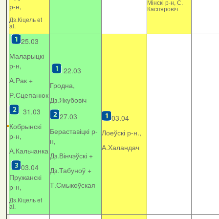
Мінскі р-н, С.
р-н,
Каспяровіч
Дз.Кіцель et
al.
25.03
Маларыцкі
р-н,
22.03
А.Рак +
Гродна,
Р.Сцепанюк
Дз.Якубовіч
31.03
27.03
03.04
Кобрынскі
Бераставіцкі р-
Лоеўскі р-н.,
р-н,
н,
А.Халандач
А.Кальчанка
Дз.Вінчэўскі +
03.04
Дз.Табуноў +
Пружанскі
Т.Смыкоўская
р-н,
Дз.Кіцель et
al.