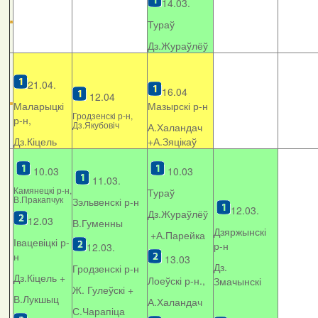
14.03.
Тураў
Дз.Жураўлёў
21.04.
16.04
12.04
Маларыцкі
Мазырскі р-н
Гродзенскі р-н,
р-н,
Дз.Якубовіч
А.Халандач
Дз.Кіцель
+
А.Зяцікаў
10.03
10.03
11.03.
Камянецкі р-н,
Тураў
В.Пракапчук
Зэльвенскі р-н
12.03.
Дз.Жураўлёў
12.03
В.Гуменны
Дзяржынскі
+А.Парейка
Івацевіцкі р-
р-н
12.03.
н
13.03
Дз.
Гродзенскі р-н
Дз.Кіцель +
Лоеўскі р-н.,
Змачынскі
Ж. Гулеўскі +
В.Лукшыц
А.Халандач
С.Чарапіца