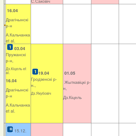
С.Саковіч
16.04
Драгічынскі
р-н
А.Кальчанка
et al.
03.04
Пружанскі
р-н,
Дз.Кіцель et
al.
19.04
01.05
Гродзенскі р-
16.04
Жыткавіцкі р-
н.,
н,
Драгічынскі
Дз.Якубовіч
р-н
Дз.Кіцель
А.Кальчанка
et al.
15.12.