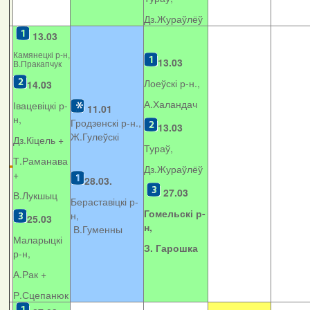
Дз.Жураўлёў
13.03
Камянецкі р-н,
13.03
В.Пракапчук
Лоеўскі р-н.,
14.03
А.Халандач
Івацевіцкі р-
11.01
н,
Гродзенскі р-н.,
13.03
Ж.Гулеўскі
Дз.Кіцель +
Тураў,
Т.Раманава
Дз.Жураўлёў
+
28.03.
27.03
В.Лукшыц
Бераставіцкі р-
Гомельскі р-
н,
25.03
н,
В.Гуменны
Маларыцкі
З. Гарошка
р-н,
А.Рак +
Р.Сцепанюк