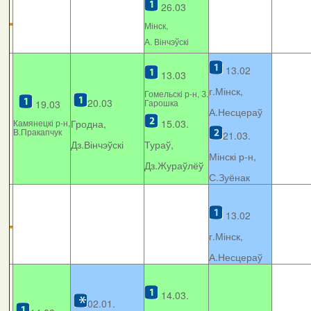
26.03
Мінcк,
А. Вінчэўскі
13.02
13.03
г.Мінск,
Гомельскі р-н, З.
20.03
Гарошка
19.03
А.Несцераў
Камянецкі р-н,
Гродна,
15.03.
В.Пракапчук
21.03.
Дз.Вінчэўскі
Тураў,
Мінскі р-н,
Дз.Жураўлёў
С.Зуёнак
13.02
г.Мінск,
А.Несцераў
14.03.
02.01.