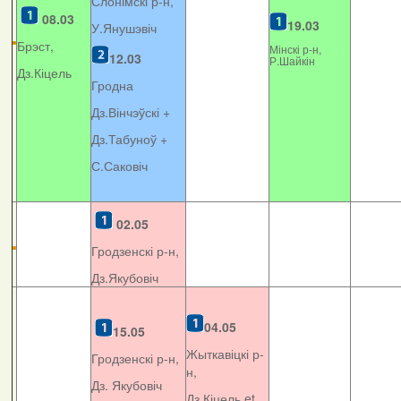
Слонімскі р-н,
08.03
19.03
У.Янушэвіч
Брэст,
Мінскі р-н,
12.03
Р.Шайкін
Дз.Кіцель
Гродна
Дз.Вінчэўскі +
Дз.Табуноў +
С.Саковіч
02.05
Гродзенскі р-н,
Дз.Якубовіч
04.05
15.05
Жыткавіцкі р-
Гродзенскі р-н,
н,
Дз. Якубовіч
Дз.Кіцель et