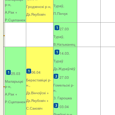
р-н,
Тураў,
Гродзенскі р-н,
А.Рак +
П.Пінчук
Дз.Якубовіч
Р.Сцепанюк
27.03
Тураў,
В.Натыканец
14.03.
Тураў
Дз.Жураўлёў
06.04
25.03
27.03
Бераставіцкі р-
Маларыцкі
н.,
Гомельскі р-
р-н,
н,
Дз.Вінчэўскі +
А.Рак +
З. Гарошка
Дз.Якубовіч +
Р.Сцепанюк
03.04
С.Саковіч
Лоеўскі р-н.,