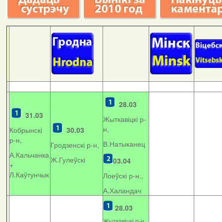
28.03
31.03
Жыткавіцкі р-
н,
Кобрынскі
30.03
р-н,
В.Натыканец
Гродзенскі р-н,
А.Кальчанка
Ж.Гулеўскі
03.04
+
Л.Каўтунчык
Лоеўскі р-н.,
А.Халандач
28.03
Жыткавіцкі р-н,