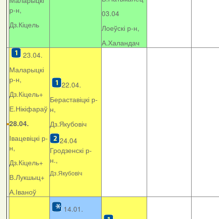
Маларыцкі
р-н,
03.04
Дз.Кіцель
Лоеўскі р-н,
А.Халандач
23.04.
Маларыцкі
р-н,
22.04.
Дз.Кіцель+
Бераставіцкі р-
Е.Нікіфараў
н,
28.04.
Дз.Якубовіч
Івацевіцкі р-
24.04
н,
Гродзенскі р-
н.,
Дз.Кіцель+
Дз.Якубовіч
В.Лукшыц+
А.Іваноў
14.01.