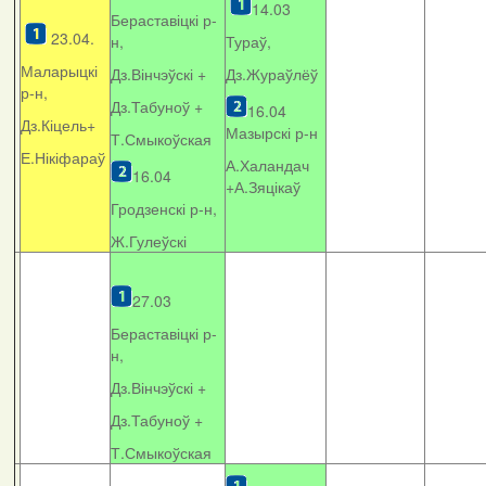
14.03
Бераставіцкі р-
23.04.
н,
Тураў,
Маларыцкі
Дз.Вінчэўскі +
Дз.Жураўлёў
р-н,
Дз.Табуноў +
16.04
Дз.Кіцель+
Мазырскі р-н
Т.Смыкоўская
Е.Нікіфараў
А.Халандач
16.04
+
А.Зяцікаў
Гродзенскі р-н,
Ж.Гулеўскі
27.03
Бераставіцкі р-
н,
Дз.Вінчэўскі +
Дз.Табуноў +
Т.Смыкоўская