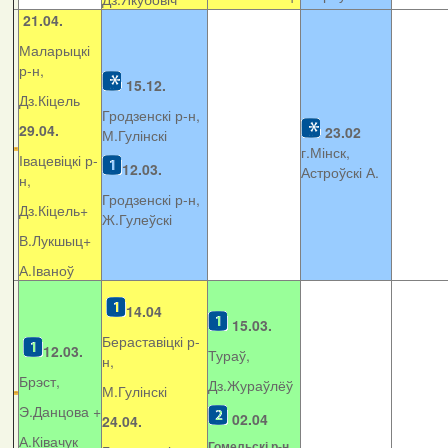
21.04.
Маларыцкі
р-н,
15.12.
Дз.Кіцель
Гродзенскі р-н,
29.04.
23.02
М.Гулінскі
г.Мінск,
Івацевіцкі р-
12.03.
Астроўскі А.
н,
Гродзенскі р-н,
Дз.Кіцель+
Ж.Гулеўскі
В.Лукшыц+
А.Іваноў
14.04
15.03.
Бераставіцкі р-
12.03.
Тураў,
н,
Брэст,
Дз.Жураўлёў
М.Гулінскі
Э.Данцова +
02.04
24.04.
А.Ківачук
Гомельскі р-н,