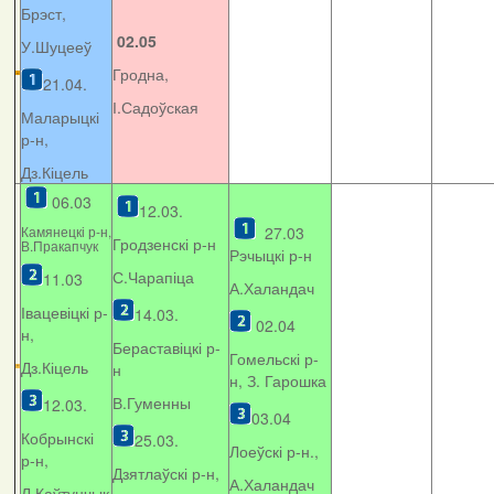
Брэст,
02.05
У.Шуцееў
Гродна,
21.04.
І.Садоўская
Маларыцкі
р-н,
Дз.Кіцель
06.03
12.03.
Камянецкі р-н,
27.03
Гродзенскі р-н
В.Пракапчук
Рэчыцкі р-н
С.Чарапіца
11.03
А.Халандач
Івацевіцкі р-
14.03.
02.04
н,
Бераставіцкі р-
Гомельскі р-
Дз.Кіцель
н
н, З. Гарошка
В.Гуменны
12.03.
03.04
Кобрынскі
25.03.
Лоеўскі р-н.,
р-н,
Дзятлаўскі р-н,
А.Халандач
Л.Каўтунчык