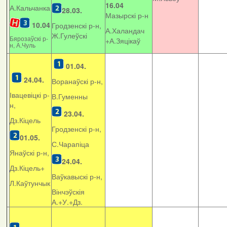
16.04
А.Кальчанка
28.03.
Мазырскі р-н
10.04
Гродзенскі р-н,
А.Халандач
Ж.Гулеўскі
Бярозаўскі р-
+
А.Зяцікаў
н, А.Чуль
01.04.
24.04.
Воранаўскі р-н,
Івацевіцкі р-
В.Гуменны
н,
23.04.
Дз.Кіцель
Гродзенскі р-н,
01.05.
С.Чарапіца
Янаўскі р-н,
24.04.
Дз.Кіцель+
Ваўкавыскі р-н,
Л.Каўтунчык
Вінчэўскія
А.+У.+Дз.