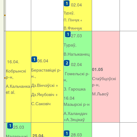
02.04
Тураў,
П. Пінчук +
В.Фянчук
27.03
Тураў,
В.Натыканец
06.04
16.04.
02.04
01.05
Бераставіцкі р-
Кобрынскі
Гомельскі р-
н.,
р-н,
Стаўбцоўскі
н,
р-н,
Дз.Вінчэўскі +
А.Кальчанка
З. Гарошка
et al.
М.Львоў
Дз.Якубовіч +
16.04
С.Саковіч
Мазырскі р-н
А.Халандач
+
А.Зяцікаў
25.03
28.03
25.04.
Маларыцкі