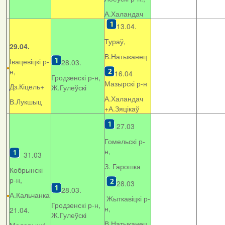
А.Халандач
13.04.
Тураў,
29.04.
В.Натыканец
Івацевіцкі р-
28.03.
н,
16.04
Гродзенскі р-н,
Мазырскі р-н
Дз.Кіцель+
Ж.Гулеўскі
А.Халандач
В.Лукшыц
+
А.Зяцікаў
27.03
Гомельскі р-
н,
31.03
З. Гарошка
Кобрынскі
р-н,
28.03
28.03.
А.Кальчанка
Жыткавіцкі р-
Гродзенскі р-н,
н,
21.04.
Ж.Гулеўскі
В.Натыканец