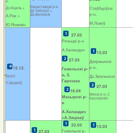
н,
Бераставіцкі р-н,
Дз.Кіцель +
Стаўбцоўскі
Дз.Табуноў +
р-н,
Дз.Вінчэўскі
А.Рак +
М.Львоў
Ю.Янкевіч
27.03
Рэчыцкі р-н
А.Халандач
13.03
27.03
Дзяржынскі
р-н,
15.12.
Гомельскі р-
н, З.
Брэст,
Дз.Змачынскі
Гарошка
У.Шуцееў
27.03
16.04
Мінскі р-н, С
Мазырскі р-
Каспяровіч
н
А.Халандач
+
А.Зяцікаў
22.03
13.03
Гомельскі р-
27.03