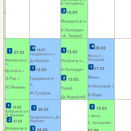
В. Натыканец
16.04
Мазырскі р-н:
А.Халандач
+
А. Зяцікаў
26.02
16.01
13.03
27.03
Гродзенскі р-н.,
Мінск, А.
Несцераў
Маларыцкі р-
Лоеўскі р-н.,
Дз.Якубовіч
н,
27.03
А.Халандач
13.03
Дз.Кіцель +
Мінск,
А.Рак +
Гродзенскі р-
13.03.
н.,
А.Несцераў +
Ю.Янкевіч
Тураў,
Ж.Гулеўскі
В.Юрко
Дз.Жураўлёў
13.03
12.03
26.02
Кобрынскі р-н,
Я. Мальчук
г. Мінск
Гродзенскі р-н, Дз.
Якубовіч
27.03
С. Каспяровіч
Маларыцкі р-
04.03.
01.05