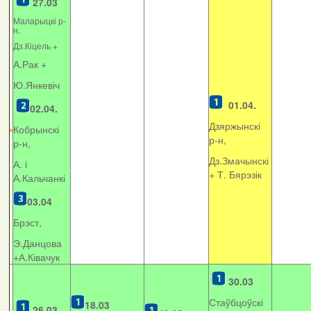
27.03
Маларыцкі р-
н,
Дз.Кіцель +
А.Рак +
Ю.Янкевіч
01.04.
02.04.
Дзяржынскі
Кобрынскі
р-н,
р-н,
Дз.Змачынскі
А. і
+
Т. Бярэзік
А.Кальчанкі
03.04
Брэст,
Э.Данцова
+А.Ківачук
30.03
Стаўбцоўскі
18.03
26.03