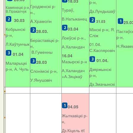
18.03
р-н,
Гродзенскі р-
Камянецкі р-н,
Тураў,
Дз.Лундышаў
В.Пракапчук
н.,
В.Натыканец
30.03
A.Храмогін
31.03
25.0
03.04
Кобрынскі
Мінскі р-н, Я.
28.03.
Пастаўск
р-н,
Сліж
р-н,
Лоеўскі р-н.,
Бераставіцкі р-
Л.Каўтунчык
01.04.
н,
Н.Якаве
А.Халандач
С.Каспяровіч
В.Гуменны
01.04
16.04
01.04.
Мазырскі р-н
28.03
Маларыцкі
р-н, А. Чуль
Дзяржынскі
А.Халандач
Слонімскі р-н,
р-н,
+
А.Зяцікаў
У.Янушэвіч
Дз.Змачынскі
04.05
Жыткавіцкі р-
н,
Дз.Кіцель et