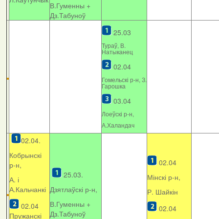
В.Гуменны +
Дз.Табуноў
25.03
Тураў, В.
Натыканец
02.04
Гомельскі р-н, З.
Гарошка
03.04
Лоеўскі р-н,
А.Халандач
02.04.
Кобрынскі
02.04
р-н,
25.03.
Мінскі р-н,
А. і
А.Кальчанкі
Дзятлаўскі р-н,
Р. Шайкін
В.Гуменны +
02.04
02.04
Дз.Табуноў
Пружанскі