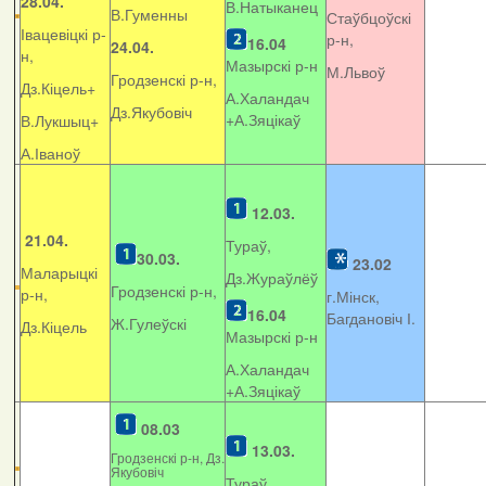
28.04.
В.Натыканец
В.Гуменны
Стаўбцоўскі
Івацевіцкі р-
р-н,
16.04
24.04.
н,
Мазырскі р-н
М.Львоў
Гродзенскі р-н,
Дз.Кіцель+
А.Халандач
Дз.Якубовіч
+
А.Зяцікаў
В.Лукшыц+
А.Іваноў
12.03.
21.04.
Тураў,
30.03.
23.02
Маларыцкі
Дз.Жураўлёў
Гродзенскі р-н,
р-н,
г.Мінск,
16.04
Багдановіч І.
Ж.Гулеўскі
Дз.Кіцель
Мазырскі р-н
А.Халандач
+
А.Зяцікаў
08.03
13.03.
Гродзенскі р-н, Дз.
Якубовіч
Тураў,