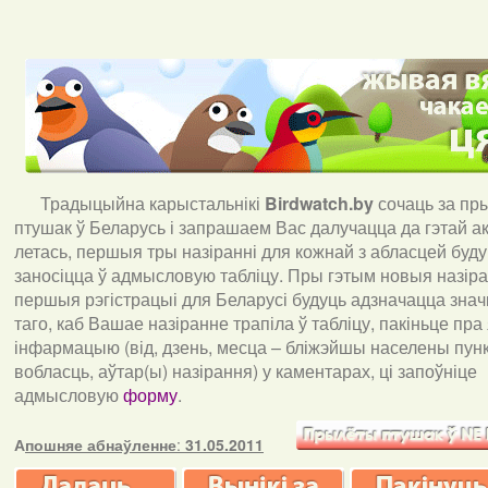
Традыцыйна карыстальнікі
Birdwatch
.
by
сочаць за пр
птушак ў Беларусь і запрашаем Вас далучацца да гэтай акц
летась, першыя тры назіранні для кожнай з абласцей буд
заносіцца ў адмысловую табліцу. Пры гэтым новыя назіран
першыя рэгістрацыі для Беларусі будуць адзначацца знач
таго, каб Вашае назіранне трапіла ў табліцу, пакіньце пра
інфармацыю (від, дзень, месца – бліжэйшы населены пункт
вобласць, аўтар(ы) назірання) у каментарах, ці запоўніце
адмысловую
форму
.
А
пошняе абнаўленне
:
31.05.2011