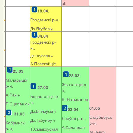
al.
18.04.
Гродзенскі р-н,
Дз.Якубовіч
04.04
Гродзенскі р-
н.,
Дз.Якубовіч +
А.Плескайціс
25.03
28.03
Маларыцкі
Жыткавіцкі р-
р-н,
27.03
н,
А.Рак +
Бераставіцкі р-
В. Натыканец
н,
Р.Сцепанюк
01.05
03.04
Дз.Вінчэўскі +
31.03
Стаўбцоўскі
Лоеўскі р-н.,
Дз.Табуноў +
Кобрынскі
р-н,
А.Халандач
р-н,
Т.Смыкоўская
М.Львоў