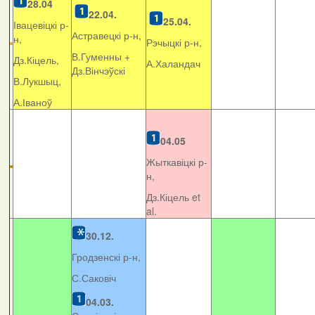
28.04
22.04.
25.04.
Івацевіцкі р-
Астравецкі р-н,
н,
Рэчыцкі р-н,
В.Гуменны +
Дз.Кіцель,
А.Халандач
Дз.Вінчэўскі
В.Лукшыц,
А.Іваноў
04.05
Жыткавіцкі р-
н,
Дз.Кіцель et
al.
30.12.
Гродзенскі р-н,
С.Саковіч
04.03.