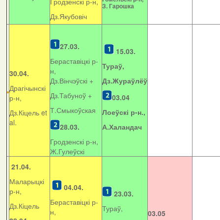
Гродзенскі р-н,
З. Гарошка
Дз.Якубовіч
27.03.
15.03.
Бераставіцкі р-
Тураў,
н,
30.04.
Дз.Вінчэўскі +
Дз.Жураўлёў
Драгічынскі
Дз.Табуноў +
03.04
р-н,
Т.Смыкоўская
Лоеўскі р-н.,
Дз.Кіцель et
al.
28.03.
А.Халандач
Гродзенскі р-н,
Ж.Гулеўскі
21.04.
Маларыцкі
04.04.
р-н,
23.03.
Бераставіцкі р-
Дз.Кіцель
Тураў,
н,
03.05