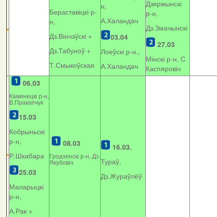
Дзяржынскі
н,
Бераставіцкі р-
р-н,
А.Халандач
н,
Дз.Змачынскі
Дз.Вінчэўскі +
03.04
27.03
Дз.Табуноў +
Лоеўскі р-н.,
Мінскі р-н, С
Т.Смыкоўская
А.Халандач
Каспяровіч
06.03
Камянецкі р-н,
В.Пракапчук
15.03
Кобрыньскі
р-н,
08.03
16.03.
Р.Шкабара
Гродзенскі р-н, Дз.
Тураў,
Якубовіч
25.03
Дз.Жураўлёў
Маларыцкі
р-н,
А.Рак +