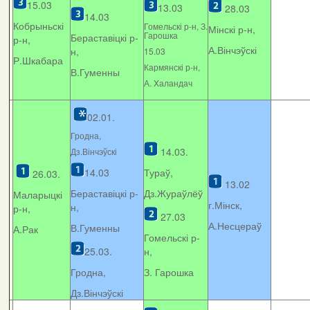
15.03
13.03
28.03
14.03
Кобрыньскі
Гомельскі р-н, З.
Мінскі р-н,
Гарошка
Бераставіцкі р-
р-н,
А.Вінчэўскі
н,
15.03
Р.Шкабара
Кармянскі р-н,
В.Гуменны
А. Xаландач
02.01.
Гродна,
14.03.
Дз.Вінчэўскі
14.03
Тураў,
26.03.
13.02
Бераставіцкі р-
Дз.Жураўлёў
Маларыцкі
г.Мінск,
н,
р-н,
27.03
А.Несцераў
В.Гуменны
А.Рак
Гомельскі р-
25.03.
н,
Гродна,
З. Гарошка
Дз.Вінчэўскі