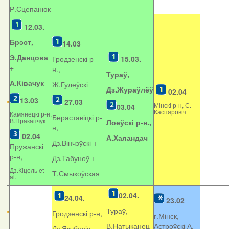
Р.Сцепанюк
12.03.
Брэст,
14.03
Э.Данцова
Гродзенскі р-
15.03.
+
н.,
Тураў,
А.Ківачук
Ж.Гулеўскі
Дз.Жураўлёў
02.04
13.03
27.03
Мінскі р-н, С.
03.04
Каспяровіч
Камянецкі р-н,
Бераставіцкі р-
В.Пракапчук
Лоеўскі р-н.,
н,
02.04
А.Халандач
Дз.Вінчэўскі +
Пружанскі
р-н,
Дз.Табуноў +
Дз.Кіцель et
Т.Смыкоўская
al.
02.04.
24.04.
23.02
Тураў,
Гродзенскі р-н,
г.Мінск,
В.Натыканец
Астроўскі А.
Дз.Якубовіч