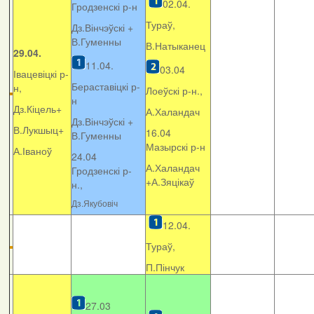
02.04.
Гродзенскі р-н
Тураў,
Дз.Вінчэўскі +
В.Гуменны
В.Натыканец
29.04.
11.04.
03.04
Івацевіцкі р-
Бераставіцкі р-
н,
Лоеўскі р-н.,
н
Дз.Кіцель+
А.Халандач
Дз.Вінчэўскі +
В.Лукшыц+
16.04
В.Гуменны
Мазырскі р-н
А.Іваноў
24.04
А.Халандач
Гродзенскі р-
+
А.Зяцікаў
н.,
Дз.Якубовіч
12.04.
Тураў,
П.Пінчук
27.03