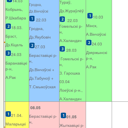
14.03
Тураў,
Гродна,
Кобрынь,
Дз.Жураўлёў
Дз.Вінчэўскі
10.03
Р.Шкабара
22.03
22.03
Мінск,
Гомельскі р-
18.03.
Гродна,
н,
А.Вінчэўскі
Брэст,
Дз.Якубовіч
А.Халандач
24.03
Дз.Кіцель
27.03
28.03
Дзяржынскі
24.03
Бераставіцкі р-
р-н,
Гомельскі р-
н,
Баранавіцкі
н,
А.Рак
р-н,
Дз.Вінчэўскі +
З. Гарошка
А.Рак
Дз.Табуноў +
03.04
Т.Смыкоўская
Лоеўскі р-н.,
А.Халандач
08.05
21.04.
Бераставіцкі р-
01.05
н,
Маларыцкі
Жыткавіцкі р-