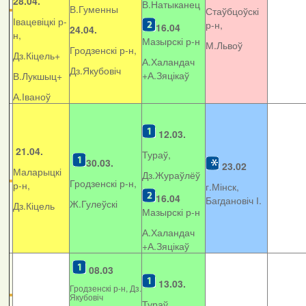
28.04.
В.Натыканец
В.Гуменны
Стаўбцоўскі
Івацевіцкі р-
р-н,
16.04
24.04.
н,
Мазырскі р-н
М.Львоў
Гродзенскі р-н,
Дз.Кіцель+
А.Халандач
Дз.Якубовіч
+
А.Зяцікаў
В.Лукшыц+
А.Іваноў
12.03.
21.04.
Тураў,
30.03.
23.02
Маларыцкі
Дз.Жураўлёў
Гродзенскі р-н,
р-н,
г.Мінск,
16.04
Багдановіч І.
Ж.Гулеўскі
Дз.Кіцель
Мазырскі р-н
А.Халандач
+
А.Зяцікаў
08.03
13.03.
Гродзенскі р-н, Дз.
Якубовіч
Тураў,