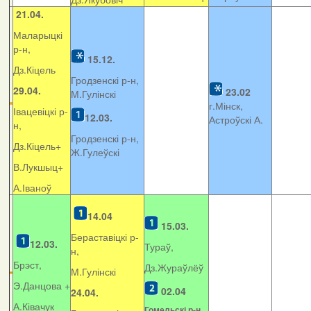
21.04.
Маларыцкі
р-н,
15.12.
Дз.Кіцель
Гродзенскі р-н,
29.04.
23.02
М.Гулінскі
г.Мінск,
Івацевіцкі р-
12.03.
Астроўскі А.
н,
Гродзенскі р-н,
Дз.Кіцель+
Ж.Гулеўскі
В.Лукшыц+
А.Іваноў
14.04
15.03.
Бераставіцкі р-
12.03.
Тураў,
н,
Брэст,
Дз.Жураўлёў
М.Гулінскі
Э.Данцова +
02.04
24.04.
А.Ківачук
Гомельскі р-н,