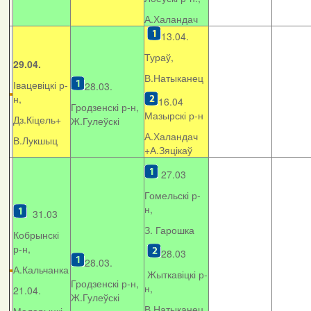
А.Халандач
13.04.
Тураў,
29.04.
В.Натыканец
Івацевіцкі р-
28.03.
н,
16.04
Гродзенскі р-н,
Мазырскі р-н
Дз.Кіцель+
Ж.Гулеўскі
А.Халандач
В.Лукшыц
+
А.Зяцікаў
27.03
Гомельскі р-
н,
31.03
З. Гарошка
Кобрынскі
р-н,
28.03
28.03.
А.Кальчанка
Жыткавіцкі р-
Гродзенскі р-н,
н,
21.04.
Ж.Гулеўскі
В.Натыканец