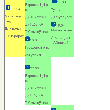
14.03
Бераставіцкі р-
23.04.
н,
Тураў,
Маларыцкі
Дз.Вінчэўскі +
Дз.Жураўлёў
р-н,
Дз.Табуноў +
16.04
Дз.Кіцель+
Мазырскі р-н
Т.Смыкоўская
Е.Нікіфараў
А.Халандач
16.04
+
А.Зяцікаў
Гродзенскі р-н,
Ж.Гулеўскі
27.03
Бераставіцкі р-
н,
Дз.Вінчэўскі +
Дз.Табуноў +
Т.Смыкоўская