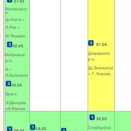
27.03
Маларыцкі р-
н,
Дз.Кіцель +
А.Рак +
Ю.Янкевіч
01.04.
02.04.
Дзяржынскі
Кобрынскі
р-н,
р-н,
Дз.Змачынскі
А. і
+
Т. Бярэзік
А.Кальчанкі
03.04
Брэст,
Э.Данцова
+А.Ківачук
30.03
Стаўбцоўскі
18.03
26.03