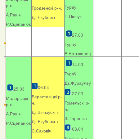
р-н,
Тураў,
Гродзенскі р-н,
А.Рак +
П.Пінчук
Дз.Якубовіч
Р.Сцепанюк
27.03
Тураў,
В.Натыканец
14.03.
Тураў
Дз.Жураўлёў
06.04
25.03
27.03
Бераставіцкі р-
Маларыцкі
н.,
Гомельскі р-
р-н,
н,
Дз.Вінчэўскі +
А.Рак +
З. Гарошка
Дз.Якубовіч +
Р.Сцепанюк
03.04
С.Саковіч
Лоеўскі р-н.,