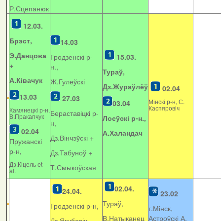
Р.Сцепанюк
12.03.
Брэст,
14.03
Э.Данцова
Гродзенскі р-
15.03.
+
н.,
Тураў,
А.Ківачук
Ж.Гулеўскі
Дз.Жураўлёў
02.04
13.03
27.03
Мінскі р-н, С.
03.04
Каспяровіч
Камянецкі р-н,
Бераставіцкі р-
В.Пракапчук
Лоеўскі р-н.,
н,
02.04
А.Халандач
Дз.Вінчэўскі +
Пружанскі
р-н,
Дз.Табуноў +
Дз.Кіцель et
Т.Смыкоўская
al.
02.04.
24.04.
23.02
Тураў,
Гродзенскі р-н,
г.Мінск,
В.Натыканец
Астроўскі А.
Дз.Якубовіч