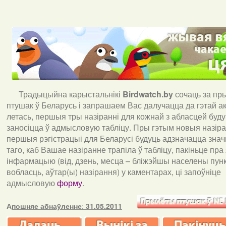
Традыцыйна карыстальнікі
Birdwatch
.
by
сочаць за пр
птушак ў Беларусь і запрашаем Вас далучацца да гэтай акц
летась, першыя тры назіранні для кожнай з абласцей буд
заносіцца ў адмысловую табліцу. Пры гэтым новыя назіран
першыя рэгістрацыі для Беларусі будуць адзначацца знач
таго, каб Вашае назіранне трапіла ў табліцу, пакіньце пра
інфармацыю (від, дзень, месца – бліжэйшы населены пункт
вобласць, аўтар(ы) назірання) у каментарах, ці запоўніце
адмысловую
форму
.
А
пошняе абнаўленне
:
31.05.2011