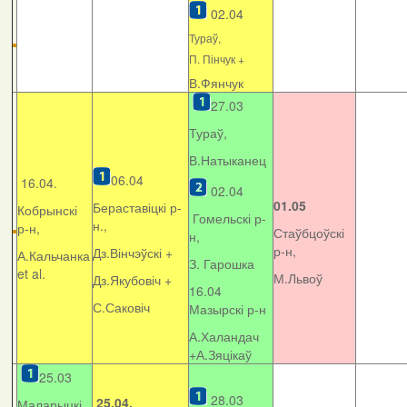
02.04
Тураў,
П. Пінчук +
В.Фянчук
27.03
Тураў,
В.Натыканец
06.04
16.04.
02.04
01.05
Бераставіцкі р-
Кобрынскі
Гомельскі р-
н.,
р-н,
Стаўбцоўскі
н,
р-н,
Дз.Вінчэўскі +
А.Кальчанка
З. Гарошка
et al.
М.Львоў
Дз.Якубовіч +
16.04
С.Саковіч
Мазырскі р-н
А.Халандач
+
А.Зяцікаў
25.03
28.03
25.04.
Маларыцкі