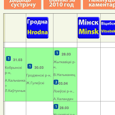
28.03
31.03
Жыткавіцкі р-
н,
Кобрынскі
30.03
р-н,
В.Натыканец
Гродзенскі р-н,
А.Кальчанка
Ж.Гулеўскі
03.04
+
Л.Каўтунчык
Лоеўскі р-н.,
А.Халандач
28.03
Жыткавіцкі р-н,