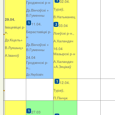
02.04.
Гродзенскі р-н
Тураў,
Дз.Вінчэўскі +
В.Гуменны
В.Натыканец
29.04.
11.04.
03.04
Івацевіцкі р-
Бераставіцкі р-
н,
Лоеўскі р-н.,
н
Дз.Кіцель+
А.Халандач
Дз.Вінчэўскі +
В.Лукшыц+
16.04
В.Гуменны
Мазырскі р-н
А.Іваноў
24.04
А.Халандач
Гродзенскі р-
+
А.Зяцікаў
н.,
Дз.Якубовіч
12.04.
Тураў,
П.Пінчук
27.03