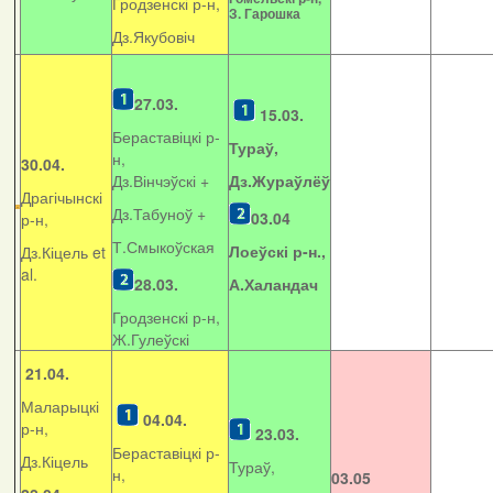
Гродзенскі р-н,
З. Гарошка
Дз.Якубовіч
27.03.
15.03.
Бераставіцкі р-
Тураў,
н,
30.04.
Дз.Вінчэўскі +
Дз.Жураўлёў
Драгічынскі
Дз.Табуноў +
03.04
р-н,
Т.Смыкоўская
Лоеўскі р-н.,
Дз.Кіцель et
al.
28.03.
А.Халандач
Гродзенскі р-н,
Ж.Гулеўскі
21.04.
Маларыцкі
04.04.
р-н,
23.03.
Бераставіцкі р-
Дз.Кіцель
Тураў,
н,
03.05