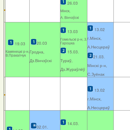
26.03
Мінcк,
А. Вінчэўскі
13.02
13.03
г.Мінск,
Гомельскі р-н, З.
20.03
Гарошка
19.03
А.Несцераў
Камянецкі р-н,
Гродна,
15.03.
В.Пракапчук
21.03.
Дз.Вінчэўскі
Тураў,
Мінскі р-н,
Дз.Жураўлёў
С.Зуёнак
13.02
г.Мінск,
А.Несцераў
14.03.
02.01.