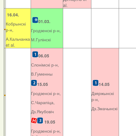
al.
16.04.
01.03.
Кобрынскі
р-н,
Гродзенскі р-н,
А.Кальчанка
М.Гулінскі
et al.
06.05
Слонімскі р-н,
В.Гуменны
15.05
14.05
Гродзенскі р-н,
Дзяржынскі
р-н,
С.Чарапіца,
Дз.Змачынскі
Дз.Якубовіч
19.05
Гродзенскі р-н,