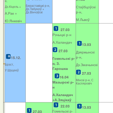
н,
Бераставіцкі р-н,
Дз.Кіцель +
Стаўбцоўскі
Дз.Табуноў +
р-н,
Дз.Вінчэўскі
А.Рак +
М.Львоў
Ю.Янкевіч
27.03
Рэчыцкі р-н
А.Халандач
13.03
27.03
Дзяржынскі
р-н,
15.12.
Гомельскі р-
н, З.
Брэст,
Дз.Змачынскі
Гарошка
У.Шуцееў
27.03
16.04
Мінскі р-н, С
Мазырскі р-
Каспяровіч
н
А.Халандач
+
А.Зяцікаў
22.03
13.03
Гомельскі р-
27.03