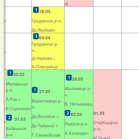
al.
18.04.
Гродзенскі р-н,
Дз.Якубовіч
04.04
Гродзенскі р-
н.,
Дз.Якубовіч +
А.Плескайціс
25.03
28.03
Маларыцкі
Жыткавіцкі р-
р-н,
27.03
н,
А.Рак +
Бераставіцкі р-
В. Натыканец
н,
Р.Сцепанюк
01.05
03.04
Дз.Вінчэўскі +
31.03
Стаўбцоўскі
Лоеўскі р-н.,
Дз.Табуноў +
Кобрынскі
р-н,
А.Халандач
р-н,
Т.Смыкоўская
М.Львоў