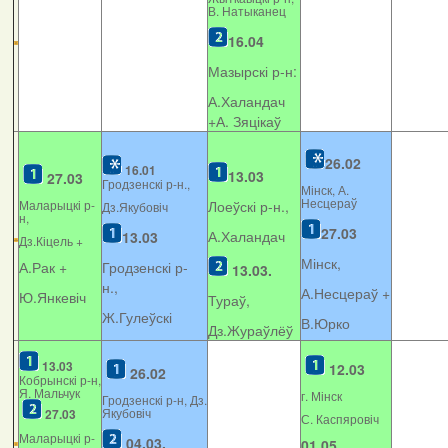
В. Натыканец
16.04
Мазырскі р-н:
А.Халандач
+
А. Зяцікаў
26.02
16.01
13.03
27.03
Гродзенскі р-н.,
Мінск, А.
Несцераў
Маларыцкі р-
Лоеўскі р-н.,
Дз.Якубовіч
н,
27.03
А.Халандач
13.03
Дз.Кіцель +
Мінск,
А.Рак +
Гродзенскі р-
13.03.
н.,
А.Несцераў +
Ю.Янкевіч
Тураў,
Ж.Гулеўскі
В.Юрко
Дз.Жураўлёў
13.03
12.03
26.02
Кобрынскі р-н,
Я. Мальчук
г. Мінск
Гродзенскі р-н, Дз.
Якубовіч
27.03
С. Каспяровіч
Маларыцкі р-
04.03.
01.05