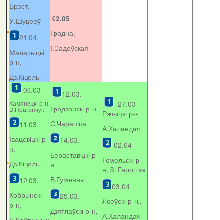
Брэст,
02.05
У.Шуцееў
Гродна,
21.04.
І.Садоўская
Маларыцкі
р-н,
Дз.Кіцель
06.03
12.03.
Камянецкі р-н,
27.03
Гродзенскі р-н
В.Пракапчук
Рэчыцкі р-н
С.Чарапіца
11.03
А.Халандач
Івацевіцкі р-
14.03.
02.04
н,
Бераставіцкі р-
Гомельскі р-
Дз.Кіцель
н
н, З. Гарошка
В.Гуменны
12.03.
03.04
Кобрынскі
25.03.
Лоеўскі р-н.,
р-н,
Дзятлаўскі р-н,
А.Халандач
Л.Каўтунчык