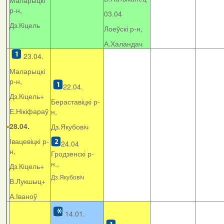
Маларыцкі
р-н,
03.04
Дз.Кіцель
Лоеўскі р-н,
А.Халандач
23.04.
Маларыцкі
р-н,
22.04.
Дз.Кіцель+
Бераставіцкі р-
Е.Нікіфараў
н,
28.04.
Дз.Якубовіч
Івацевіцкі р-
24.04
н,
Гродзенскі р-
н.,
Дз.Кіцель+
Дз.Якубовіч
В.Лукшыц+
А.Іваноў
14.01.