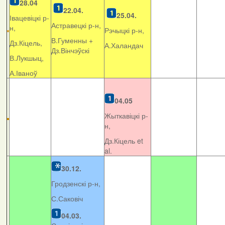
28.04
22.04.
25.04.
Івацевіцкі р-
Астравецкі р-н,
н,
Рэчыцкі р-н,
В.Гуменны +
Дз.Кіцель,
А.Халандач
Дз.Вінчэўскі
В.Лукшыц,
А.Іваноў
04.05
Жыткавіцкі р-
н,
Дз.Кіцель et
al.
30.12.
Гродзенскі р-н,
С.Саковіч
04.03.