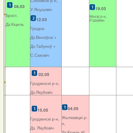
Слонімскі р-н,
08.03
19.03
У.Янушэвіч
Брэст,
Мінскі р-н,
12.03
Р.Шайкін
Дз.Кіцель
Гродна
Дз.Вінчэўскі +
Дз.Табуноў +
С.Саковіч
02.05
Гродзенскі р-н,
Дз.Якубовіч
04.05
15.05
Жыткавіцкі р-
Гродзенскі р-н,
н,
Дз. Якубовіч
Дз.Кіцель et