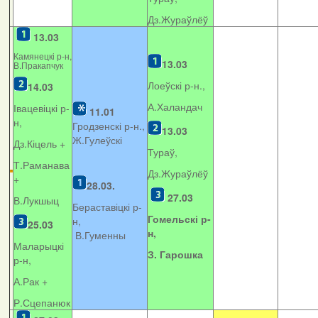
Дз.Жураўлёў
13.03
Камянецкі р-н,
13.03
В.Пракапчук
Лоеўскі р-н.,
14.03
А.Халандач
Івацевіцкі р-
11.01
н,
Гродзенскі р-н.,
13.03
Ж.Гулеўскі
Дз.Кіцель +
Тураў,
Т.Раманава
Дз.Жураўлёў
+
28.03.
27.03
В.Лукшыц
Бераставіцкі р-
Гомельскі р-
н,
25.03
н,
В.Гуменны
Маларыцкі
З. Гарошка
р-н,
А.Рак +
Р.Сцепанюк