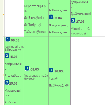
Дзяржынскі
н,
Бераставіцкі р-
р-н,
А.Халандач
н,
Дз.Змачынскі
Дз.Вінчэўскі +
03.04
27.03
Дз.Табуноў +
Лоеўскі р-н.,
Мінскі р-н, С
Т.Смыкоўская
А.Халандач
Каспяровіч
06.03
Камянецкі р-н,
В.Пракапчук
15.03
Кобрыньскі
р-н,
08.03
16.03.
Р.Шкабара
Гродзенскі р-н, Дз.
Тураў,
Якубовіч
25.03
Дз.Жураўлёў
Маларыцкі
р-н,
А.Рак +