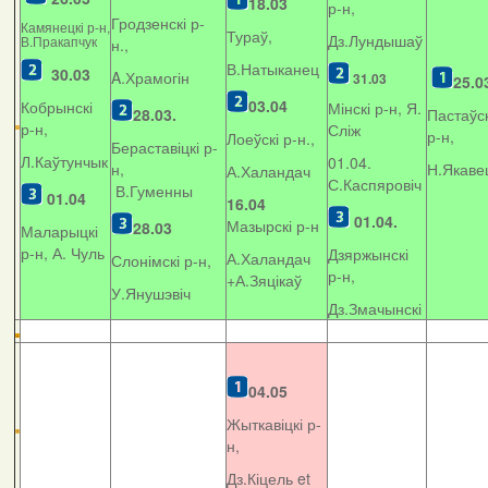
18.03
р-н,
Гродзенскі р-
Камянецкі р-н,
Тураў,
Дз.Лундышаў
В.Пракапчук
н.,
В.Натыканец
30.03
A.Храмогін
31.03
25.0
03.04
Кобрынскі
Мінскі р-н, Я.
28.03.
Пастаўск
р-н,
Сліж
р-н,
Лоеўскі р-н.,
Бераставіцкі р-
Л.Каўтунчык
01.04.
н,
Н.Якаве
А.Халандач
С.Каспяровіч
В.Гуменны
01.04
16.04
01.04.
Мазырскі р-н
28.03
Маларыцкі
р-н, А. Чуль
Дзяржынскі
А.Халандач
Слонімскі р-н,
р-н,
+
А.Зяцікаў
У.Янушэвіч
Дз.Змачынскі
04.05
Жыткавіцкі р-
н,
Дз.Кіцель et