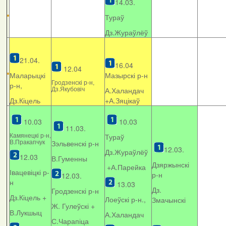
14.03.
Тураў
Дз.Жураўлёў
21.04.
16.04
12.04
Маларыцкі
Мазырскі р-н
Гродзенскі р-н,
р-н,
Дз.Якубовіч
А.Халандач
Дз.Кіцель
+
А.Зяцікаў
10.03
10.03
11.03.
Камянецкі р-н,
Тураў
В.Пракапчук
Зэльвенскі р-н
12.03.
Дз.Жураўлёў
12.03
В.Гуменны
Дзяржынскі
+А.Парейка
Івацевіцкі р-
р-н
12.03.
н
13.03
Дз.
Гродзенскі р-н
Дз.Кіцель +
Лоеўскі р-н.,
Змачынскі
Ж. Гулеўскі +
В.Лукшыц
А.Халандач
С.Чарапіца