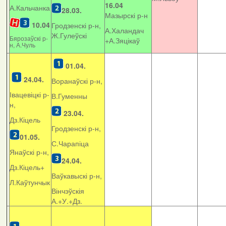
16.04
А.Кальчанка
28.03.
Мазырскі р-н
10.04
Гродзенскі р-н,
А.Халандач
Ж.Гулеўскі
Бярозаўскі р-
+
А.Зяцікаў
н, А.Чуль
01.04.
24.04.
Воранаўскі р-н,
Івацевіцкі р-
В.Гуменны
н,
23.04.
Дз.Кіцель
Гродзенскі р-н,
01.05.
С.Чарапіца
Янаўскі р-н,
24.04.
Дз.Кіцель+
Ваўкавыскі р-н,
Л.Каўтунчык
Вінчэўскія
А.+У.+Дз.