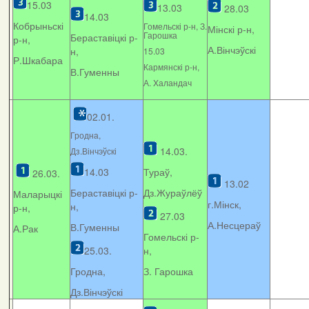
15.03
13.03
28.03
14.03
Кобрыньскі
Гомельскі р-н, З.
Мінскі р-н,
Гарошка
Бераставіцкі р-
р-н,
А.Вінчэўскі
н,
15.03
Р.Шкабара
Кармянскі р-н,
В.Гуменны
А. Xаландач
02.01.
Гродна,
14.03.
Дз.Вінчэўскі
14.03
Тураў,
26.03.
13.02
Бераставіцкі р-
Дз.Жураўлёў
Маларыцкі
г.Мінск,
н,
р-н,
27.03
А.Несцераў
В.Гуменны
А.Рак
Гомельскі р-
25.03.
н,
Гродна,
З. Гарошка
Дз.Вінчэўскі