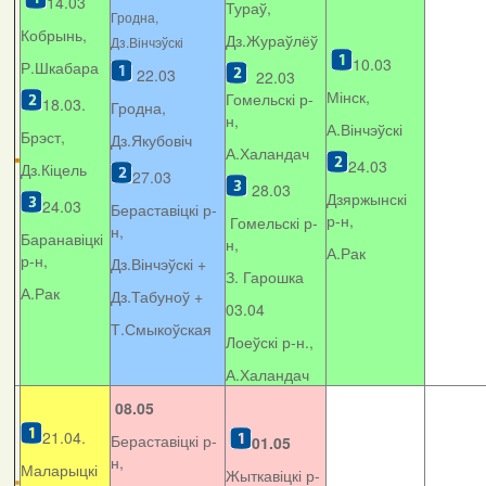
14.03
Тураў,
Гродна,
Кобрынь,
Дз.Жураўлёў
Дз.Вінчэўскі
10.03
Р.Шкабара
22.03
22.03
Мінск,
Гомельскі р-
18.03.
Гродна,
н,
А.Вінчэўскі
Брэст,
Дз.Якубовіч
А.Халандач
24.03
Дз.Кіцель
27.03
28.03
Дзяржынскі
24.03
Бераставіцкі р-
р-н,
Гомельскі р-
н,
Баранавіцкі
н,
А.Рак
р-н,
Дз.Вінчэўскі +
З. Гарошка
А.Рак
Дз.Табуноў +
03.04
Т.Смыкоўская
Лоеўскі р-н.,
А.Халандач
08.05
21.04.
Бераставіцкі р-
01.05
н,
Маларыцкі
Жыткавіцкі р-