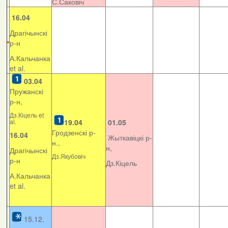
С.Саковіч
16.04
Драгічынскі
р-н
А.Кальчанка
et al.
03.04
Пружанскі
р-н,
Дз.Кіцель et
al.
19.04
01.05
Гродзенскі р-
16.04
Жыткавіцкі р-
н.,
н,
Драгічынскі
Дз.Якубовіч
р-н
Дз.Кіцель
А.Кальчанка
et al.
15.12.