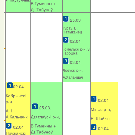
В.Гуменны +
Дз.Табуноў
25.03
Тураў, В.
Натыканец
02.04
Гомельскі р-н, З.
Гарошка
03.04
Лоеўскі р-н,
А.Халандач
02.04.
Кобрынскі
02.04
р-н,
25.03.
Мінскі р-н,
А. і
А.Кальчанкі
Дзятлаўскі р-н,
Р. Шайкін
В.Гуменны +
02.04
02.04
Дз.Табуноў
Пружанскі