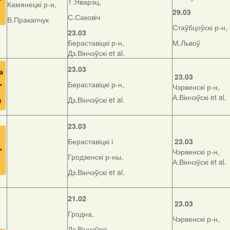
Т.Яварэц,
Камянецкі р-н,
29.03
С.Саковіч
В.Пракапчук
Стаўбцоўскі р-н,
23.03
Бераставіцкі р-н,
М.Львоў
Дз.Вінчэўскі et al.
23.03
23.03
Бераставіцкі р-н,
Чэрвенскі р-н,
А.Вінчэўскі et al.
Дз.Вінчэўскі et al.
23.03
Бераставіцкі і
23.03
Чэрвенскі р-н,
Гродзенскі р-ны,
А.Вінчэўскі et al.
Дз.Вінчэўскі et al.
21.02
23.03
Гродна,
Чэрвенскі р-н,
Дз.Вінчэўскі