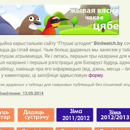
йна карыстальнікі сайту "Птушкі штодня"
Birdwatch
.
by
со
ацца да гэтай акцыі. Чым больш дадзеных мы занясем у таб
тушак атрымаецца. Як і летась, першыя тры назіранні для к
я назіранні і першыя рэгістрацыі для Беларусі будуць адзн
табліцу, пакіньце пра яго інфармацыю (від, дзень, месца – 
) у каментарах, ці запоўніце адмысловую
форму
.
е дадзеных з табліцы для навуковых публікацый без пісьмовай зго
бнаўленне
:
13.05.2014