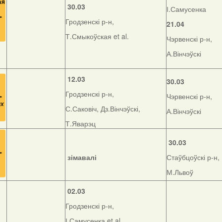
30.03
І.Самусенка
Гродзенскі р-н,
21.04
Т.Смыкоўская et al.
Чэрвенскі р-н,
А.Вінчэўскі
12.03
30.03
Гродзенскі р-н,
Чэрвенскі р-н,
С.Саковіч, Дз.Вінчэўскі,
А.Вінчэўскі
Т.Яварэц
30.03
зімавалі
Стаўбцоўскі р-н,
М.Львоў
02.03
Гродзенскі р-н,
І.Самусенка et al.