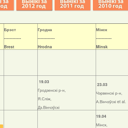
Б
рэст
Гродна
Мінск
------------
------------
-----------
Brest
Hrodna
Minsk
19.03
23.03
Гродзенскі р-н,
Чэрвенскі р-н,
Я.Сліж,
А.Вінчэўскі et al.
Дз.Вінчэўскі
19.04
Мінск,