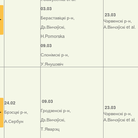
03.03
23.03
Бераставіцкі р-н,
Чэрвенскі р-н,
Дз.Вінчэўскі,
А.Вінчэўскі et al.
H.Pomorska
09.03
Слонімскі р-н,
У.Янушэвіч
09.03
24.02
23.03
Гродзенскі р-н,
Брэсцкі р-н,
Чэрвенскі р-н,
Дз.Вінчэўскі,
А.Вінчэўскі et al.
А.Сербун
Т.Яварэц