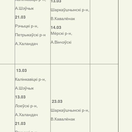
13.03
А.Шэўчык
Шаркаўшчынскі р-н,
21.03
В.Кавалёнак
Рэчыцкі р-н,
14.03
Мёрскі р-н,
Петрыкаўскі р-н
А.Вінчэўскі
А.Халандач
13.03
Калінкавіцкі р-н,
А.Шэўчык
13.03
23.03
Лоеўскі р-н,
Шаркаўшчынскі р-н,
А.Халандач
В.Кавалёнак
21.03