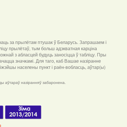
чаць за прылётам птушак ў Беларусь. Запрашаем і
ліцу прылётаў, тым больш адэкватная карціна
ожнай з абласцей будуць заносіцца ў табліцу. Пры
ачацца значкамі. Для таго, каб Вашае назіранне
бліжэйшы населены пункт і раён-вобласць, аўтар(ы)
ды аўтараў назіранняў забаронена.