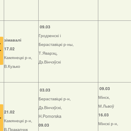
09.03
Гродзенскі і
зімавалі
Бераставіцкі р-ны,
17.02
Т.Яварэц,
Камянецкі р-н,
Дз.Вінчэўскі
В.Кузько
09.03
03.03
Мінск,
Бераставіцкі р-н,
М.Львоў
Дз.Вінчэўскі,
21.02
16.03
H.Pomorska
Камянецкі р-н,
Мінскі р-н,
09.03
В.Пракапчук