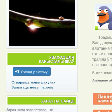
Традыцы
Вас далуч
вяртання п
гэтым новы
УВАХОД ДЛЯ
трапіла ў 
КАРЫСТАЛЬНІКАЎ
назірання
Уваход у сістэму
Выкарыстанн
А
пошняе а
Стварыць новы рахунак
Запытаць новы пароль
ЗАРАЗ НА САЙЦЕ
Зараз няма зарэгістраваных