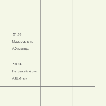
21.03
Мазырскі р-н,
А.Халандач
19.04
Петрыкаўскі р-н,
А.Шэўчык