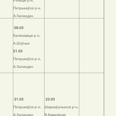
Рэчыцкі р-н,
Петрыкаўскі р-н,
А.Халандач
09.03
Калінкавіцкі р-н,
А.Шэўчык
21.03
Петрыкаўскі р-н,
А.Халандач
21.03
23.03
Петрыкаўскі р-н,
Шаркаўшчынскі р-н,
А.Халандач
В.Кавалёнак