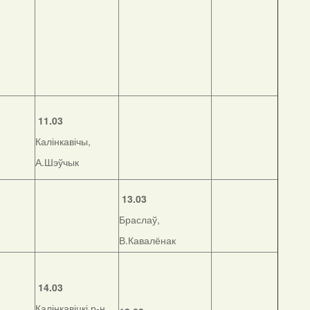
11.03
Калінкавічы,
А.Шэўчык
13.03
Браслаў,
В.Кавалёнак
14.03
Калінкавіцкі р-н,