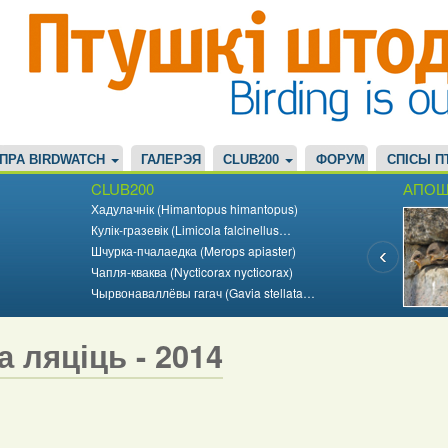
ПРА BIRDWATCH
ГАЛЕРЭЯ
CLUB200
ФОРУМ
СПІСЫ П
CLUB200
АПОШ
Хадулачнік (Himantopus himantopus)
Кулік-гразевік (Limicola falcinellus…
Шчурка-пчалаедка (Merops apiaster)
Чапля-кваква (Nycticorax nycticorax)
Чырвонаваллёвы гагач (Gavia stellata…
а ляціць - 2014