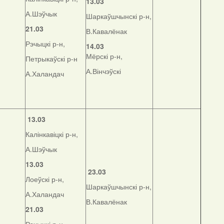
13.03
А.Шэўчык
Шаркаўшчынскі р-н,
21.03
В.Кавалёнак
Рэчыцкі р-н,
14.03
Мёрскі р-н,
Петрыкаўскі р-н
А.Вінчэўскі
А.Халандач
13.03
Калінкавіцкі р-н,
А.Шэўчык
13.03
23.03
Лоеўскі р-н,
Шаркаўшчынскі р-н,
А.Халандач
В.Кавалёнак
21.03