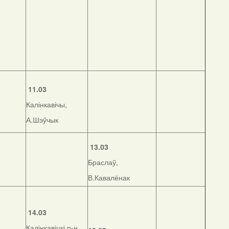
11.03
Калінкавічы,
А.Шэўчык
13.03
Браслаў,
В.Кавалёнак
14.03
Калінкавіцкі р-н,