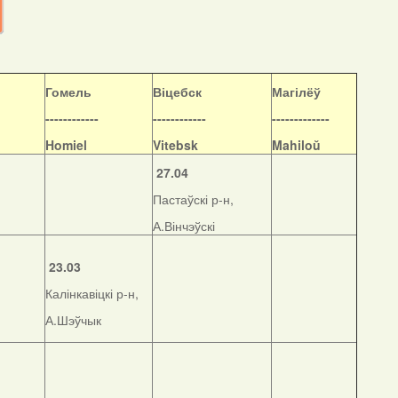
Гомель
Віцебск
Магілёў
------------
------------
-------------
Homiel
Vitebsk
Mahiloŭ
27.04
Пастаўскі р-н,
А.Вінчэўскі
23.03
Калінкавіцкі р-н,
А.Шэўчык