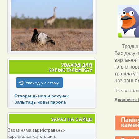
Традыцы
Вас далуч
вяртання п
УВАХОД ДЛЯ
гэтым новы
КАРЫСТАЛЬНІКАЎ
трапіла ў 
назірання
Уваход у сістэму
Выкарыстанн
Стварыць новы рахунак
А
пошняе а
Запытаць новы пароль
ЗАРАЗ НА САЙЦЕ
Зараз няма зарэгістраваных
карыстальнікаў онлайн.