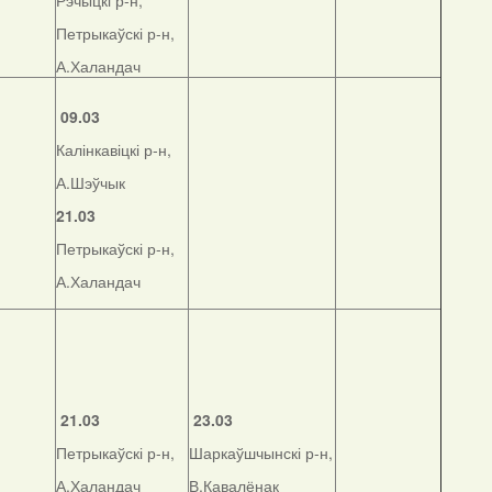
Рэчыцкі р-н,
Петрыкаўскі р-н,
А.Халандач
09.03
Калінкавіцкі р-н,
А.Шэўчык
21.03
Петрыкаўскі р-н,
А.Халандач
21.03
23.03
Петрыкаўскі р-н,
Шаркаўшчынскі р-н,
А.Халандач
В.Кавалёнак