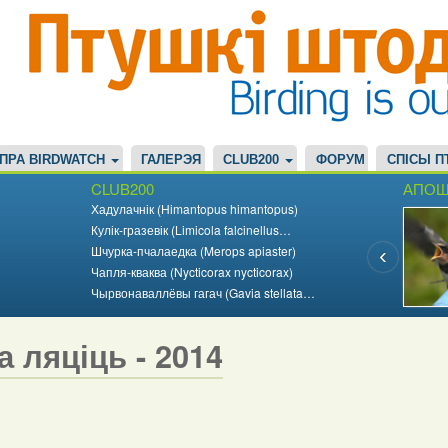
ПРА BIRDWATCH
ГАЛЕРЭЯ
CLUB200
ФОРУМ
СПІСЫ П
CLUB200
АПОШ
Хадулачнік (Himantopus himantopus)
Кулік-гразевік (Limicola falcinellus…
Шчурка-пчалаедка (Merops apiaster)
Чапля-кваква (Nycticorax nycticorax)
Чырвонаваллёвы гагач (Gavia stellata…
а ляціць - 2014