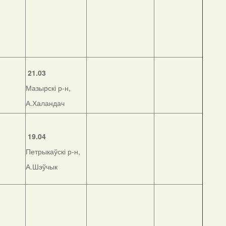
21.03
Мазырскі р-н,
А.Халандач
19.04
Петрыкаўскі р-н,
А.Шэўчык