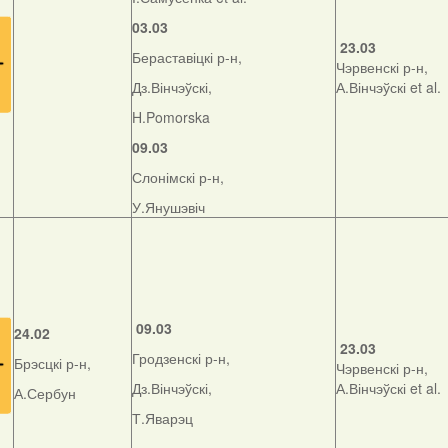
03.03
23.03
Бераставіцкі р-н,
Чэрвенскі р-н,
Дз.Вінчэўскі,
А.Вінчэўскі et al.
H.Pomorska
09.03
Слонімскі р-н,
У.Янушэвіч
09.03
24.02
23.03
Гродзенскі р-н,
Брэсцкі р-н,
Чэрвенскі р-н,
Дз.Вінчэўскі,
А.Вінчэўскі et al.
А.Сербун
Т.Яварэц