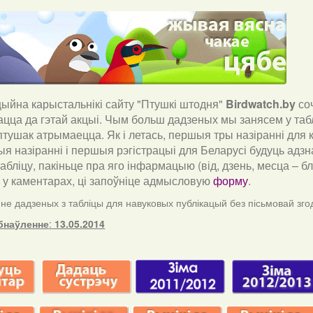
йна карыстальнікі сайту "Птушкі штодня"
Birdwatch
.
by
со
ацца да гэтай акцыі. Чым больш дадзеных мы занясем у таб
тушак атрымаецца. Як і летась, першыя тры назіранні для к
я назіранні і першыя рэгістрацыі для Беларусі будуць адзн
табліцу, пакіньце пра яго інфармацыю (від, дзень, месца – 
) у каментарах, ці запоўніце адмысловую
форму
.
е дадзеных з табліцы для навуковых публікацый без пісьмовай зго
бнаўленне
:
13.05.2014