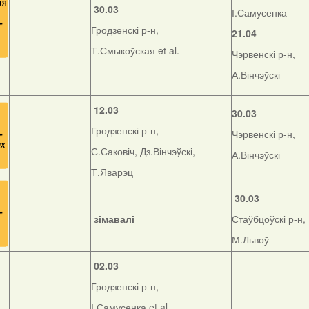
30.03
І.Самусенка
Гродзенскі р-н,
21.04
Т.Смыкоўская et al.
Чэрвенскі р-н,
А.Вінчэўскі
12.03
30.03
Гродзенскі р-н,
Чэрвенскі р-н,
С.Саковіч, Дз.Вінчэўскі,
А.Вінчэўскі
Т.Яварэц
30.03
зімавалі
Стаўбцоўскі р-н,
М.Львоў
02.03
Гродзенскі р-н,
І.Самусенка et al.