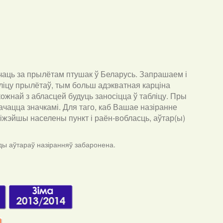
чаць за прылётам птушак ў Беларусь. Запрашаем і
ліцу прылётаў, тым больш адэкватная карціна
ожнай з абласцей будуць заносіцца ў табліцу. Пры
ачацца значкамі. Для таго, каб Вашае назіранне
бліжэйшы населены пункт і раён-вобласць, аўтар(ы)
ды аўтараў назіранняў забаронена.