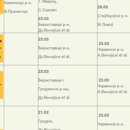
Т.Яварэц,
Камянецкі р-н,
29.03
С.Саковіч
В.Пракапчук
Стаўбцоўскі р-н,
23.03
Бераставіцкі р-н,
М.Львоў
Дз.Вінчэўскі et al.
23.03
23.03
Бераставіцкі р-н,
Чэрвенскі р-н,
А.Вінчэўскі et al.
Дз.Вінчэўскі et al.
23.03
Бераставіцкі і
23.03
Чэрвенскі р-н,
Гродзенскі р-ны,
А.Вінчэўскі et al.
Дз.Вінчэўскі et al.
21.02
23.03
Гродна,
Чэрвенскі р-н,
Дз.Вінчэўскі