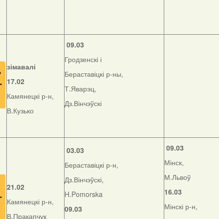
09.03
Гродзенскі і
зімавалі
Бераставіцкі р-ны,
17.02
Т.Яварэц,
Камянецкі р-н,
Дз.Вінчэўскі
В.Кузько
09.03
03.03
Мінск,
Бераставіцкі р-н,
М.Львоў
Дз.Вінчэўскі,
21.02
16.03
H.Pomorska
Камянецкі р-н,
Мінскі р-н,
09.03
В.Пракапчук