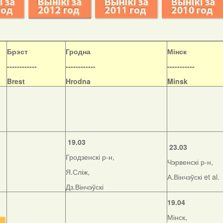
Б
рэст
Гродна
Мінск
------------
------------
-----------
Brest
Hrodna
Minsk
19.03
23.03
Гродзенскі р-н,
Чэрвенскі р-н,
Я.Сліж,
А.Вінчэўскі et al.
Дз.Вінчэўскі
19.04
Мінск,