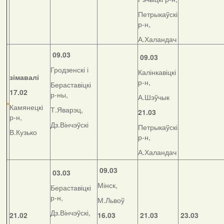
Петрыкаўскі
р-н,
А.Халандач
09.03
09.03
Гродзенскі і
Калінкавіцкі
зімавалі
р-н,
Бераставіцкі
17.02
р-ны,
А.Шэўчык
Камянецкі
Т.Яварэц,
21.03
р-н,
Дз.Вінчэўскі
Петрыкаўскі
В.Кузько
р-н,
А.Халандач
09.03
03.03
Мінск,
Бераставіцкі
р-н,
М.Львоў
Дз.Вінчэўскі,
21.02
16.03
21.03
23.03