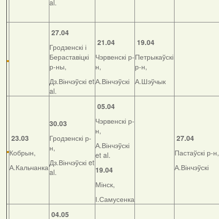
al.
27.04
21.04
19.04
Гродзенскі і
Бераставіцкі
Чэрвенскі р-
Петрыкаўскі
р-ны,
н,
р-н,
Дз.Вінчэўскі et
А.Вінчэўскі
А.Шэўчык
al.
05.04
Чэрвенскі р-
30.03
н,
23.03
Гродзенскі р-
27.04
А.Вінчэўскі
н,
Кобрын,
Пастаўскі р-н,
et al.
Дз.Вінчэўскі et
А.Кальчанка
А.Вінчэўскі
19.04
al.
Мінск,
І.Самусенка
04.05