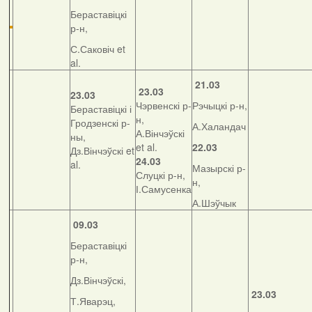
Бераставіцкі
р-н,
С.Саковіч et
al.
21.03
23.03
23.03
Чэрвенскі р-
Рэчыцкі р-н,
Бераставіцкі і
н,
Гродзенскі р-
А.Халандач
А.Вінчэўскі
ны,
et al.
22.03
Дз.Вінчэўскі et
24.03
al.
Мазырскі р-
Слуцкі р-н,
н,
І.Самусенка
А.Шэўчык
09.03
Бераставіцкі
р-н,
Дз.Вінчэўскі,
23.03
Т.Яварэц,