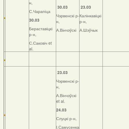
н,
30.03
23.03
С.Чарапіца
Чэрвенскі р-
Калінкавіцкі
30.03
н,
р-н,
Бераставіцкі
А.Вінчэўскі
А.Шэўчык
р-н,
С.Саковіч et
al.
23.03
Чэрвенскі р-
н,
А.Вінчэўскі
et al.
24.03
Слуцкі р-н,
І.Самусенка