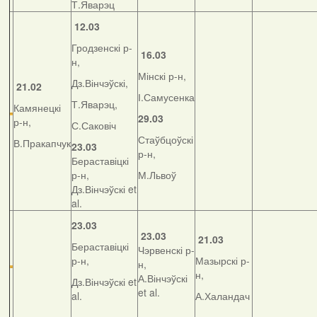
Т.Яварэц
12.03
Гродзенскі р-
16.03
н,
Мінскі р-н,
Дз.Вінчэўскі,
21.02
І.Самусенка
Т.Яварэц,
Камянецкі
29.03
р-н,
С.Саковіч
Стаўбцоўскі
В.Пракапчук
23.03
р-н,
Бераставіцкі
р-н,
М.Львоў
Дз.Вінчэўскі et
al.
23.03
23.03
21.03
Бераставіцкі
Чэрвенскі р-
р-н,
Мазырскі р-
н,
н,
А.Вінчэўскі
Дз.Вінчэўскі et
et al.
al.
А.Халандач