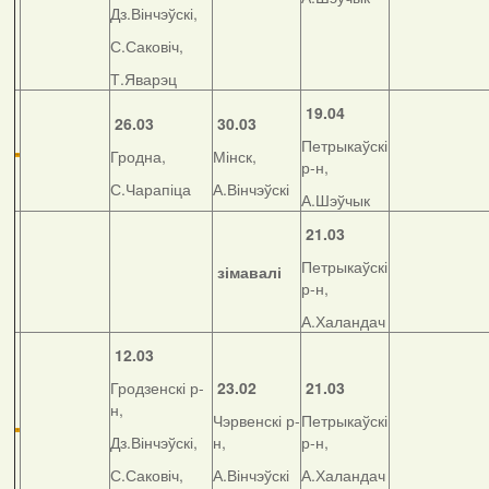
Дз.Вінчэўскі,
С.Саковіч,
Т.Яварэц
19.04
26.03
30.03
Петрыкаўскі
Гродна,
Мінск,
р-н,
С.Чарапіца
А.Вінчэўскі
А.Шэўчык
21.03
Петрыкаўскі
зімавалі
р-н,
А.Халандач
12.03
Гродзенскі р-
23.02
21.03
н,
Чэрвенскі р-
Петрыкаўскі
Дз.Вінчэўскі,
н,
р-н,
С.Саковіч,
А.Вінчэўскі
А.Халандач