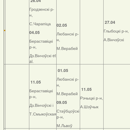
26.04
Гродзенскі р-
н,
27.04
С.Чарапіца
02.05
Глыбоцкі р-н,
04.05
Любанскі р-
н,
А.Вінчэўскі
Бераставіцкі
р-н,
М.Верабей
Дз.Вінчэўскі et
al.
01.05
Любанскі р-
11.05
н,
11.05
Бераставіцкі
М.Верабей
р-н,
Рэчыцкі р-н,
09.05
Дз.Вінчэўскі і
А.Шэўчык
Стаўбцоўскі
Т.Смыкоўская
р-н,
М.Львоў