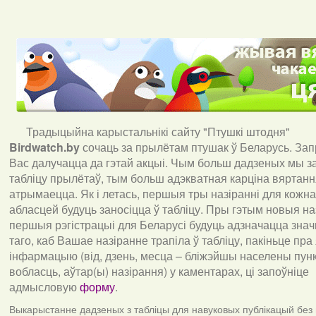
Традыцыйна карыстальнікі сайту "Птушкі штодня"
Birdwatch
.
by
сочаць за прылётам птушак ў Беларусь. За
Вас далучацца да гэтай акцыі. Чым больш дадзеных мы з
табліцу прылётаў, тым больш адэкватная карціна вяртан
атрымаецца. Як і летась, першыя тры назіранні для кожна
абласцей будуць заносіцца ў табліцу. Пры гэтым новыя наз
першыя рэгістрацыі для Беларусі будуць адзначацца знач
таго, каб Вашае назіранне трапіла ў табліцу, пакіньце пра
інфармацыю (від, дзень, месца – бліжэйшы населены пункт
вобласць, аўтар(ы) назірання) у каментарах, ці запоўніце
адмысловую
форму
.
Выкарыстанне дадзеных з табліцы для навуковых публікацый без