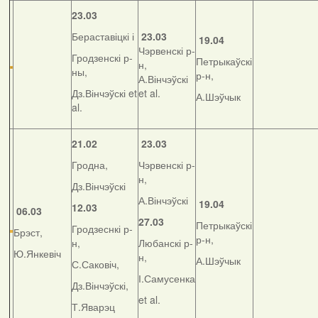
23.03
Бераставіцкі і
23.03
19.04
Чэрвенскі р-
Гродзенскі р-
Петрыкаўскі
н,
ны,
р-н,
А.Вінчэўскі
Дз.Вінчэўскі et
et al.
А.Шэўчык
al.
21.02
23.03
Гродна,
Чэрвенскі р-
н,
Дз.Вінчэўскі
А.Вінчэўскі
19.04
12.03
06.03
27.03
Петрыкаўскі
Гродзеснкі р-
Брэст,
р-н,
н,
Любанскі р-
Ю.Янкевіч
н,
А.Шэўчык
С.Саковіч,
І.Самусенка
Дз.Вінчэўскі,
et al.
Т.Яварэц