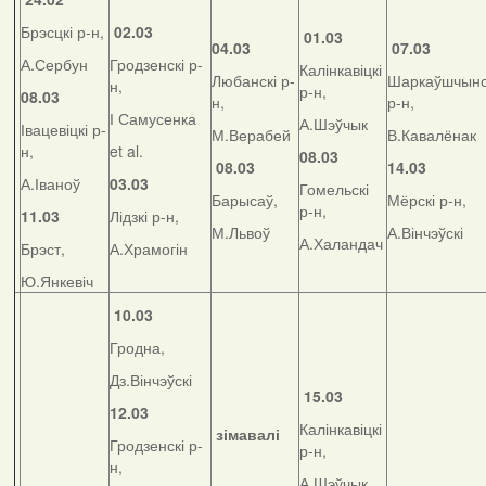
Брэсцкі р-н,
02.03
01.03
04.03
07.03
А.Сербун
Гродзенскі р-
Калінкавіцкі
Любанскі р-
Шаркаўшчынс
н,
р-н,
08.03
н,
р-н,
І Самусенка
А.Шэўчык
Івацевіцкі р-
М.Верабей
В.Кавалёнак
н,
et al.
08.03
08.03
14.03
А.Іваноў
03.03
Гомельскі
Барысаў,
Мёрскі р-н,
р-н,
11.03
Лідзкі р-н,
М.Львоў
А.Вінчэўскі
А.Халандач
Брэст,
А.Храмогін
Ю.Янкевіч
10.03
Гродна,
Дз.Вінчэўскі
15.03
12.03
Калінкавіцкі
зімавалі
Гродзенскі р-
р-н,
н,
А.Шэўчык