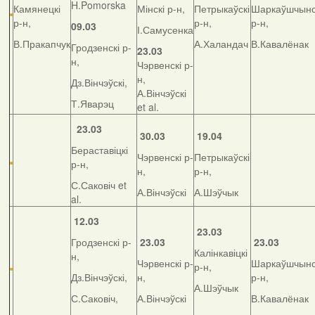
H.Pomorska
Камянецкі
Мінскі р-н,
Петрыкаўскі
Шаркаўшчынс
р-н,
р-н,
р-н,
09.03
І.Самусенка
В.Пракапчук
А.Халандач
В.Кавалёнак
Гродзенскі р-
23.03
н,
Чэрвенскі р-
н,
Дз.Вінчэўскі,
А.Вінчэўскі
Т.Яварэц
et al.
23.03
30.03
19.04
Бераставіцкі
Чэрвенскі р-
Петрыкаўскі
р-н,
н,
р-н,
С.Саковіч et
А.Вінчэўскі
А.Шэўчык
al.
12.03
23.03
Гродзенскі р-
23.03
23.03
Калінкавіцкі
н,
Чэрвенскі р-
Шаркаўшчынс
р-н,
Дз.Вінчэўскі,
н,
р-н,
А.Шэўчык
С.Саковіч,
А.Вінчэўскі
В.Кавалёнак