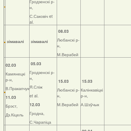
Гродзенскі р-
н,
С.Саковіч et
al.
08.03
Любанскі р-
зімавалі
зімавалі
н,
М.Верабей
05.03
02.03
Гродзенскі р-
Камянецкі
н,
р-н,
15.03
15.03
Я.Сліж
В.Пракапчук
Любанскі р-
Калінкавіцкі
et al.
н,
р-н,
11.03
12.03
М.Верабей
А.Шэўчык
Брэст,
Гродна,
Дз.Кіцель
С.Чарапіца