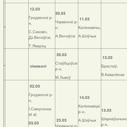
12.03
30.03
Гродзенскі р-
11.03
Чэрвенскі р-
н,
н,
Калінкавічы,
С.Саковіч,
А.Вінчэўскі
А.Шэўчык
Дз.Вінчэўскі,
Т.Яварэц
30.03
13.03
Стаўбцоўскі
зімавалі
Браслаў,
р-н,
В.Кавалёнак
М.Львоў
02.03
Гродзенскі р-
14.03
н,
Калінкавіцкі
І.Самусенка
13.03
р-н,
et al.
Шаркаўшчынс
23.03
А.Шэўчык
03.03
р-н,
Чэрвенскі р-