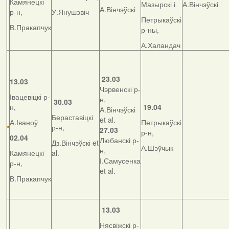
Камянецкі
Мазырскі і
А.Вінчэўскі
А.Вінчэўскі
р-н,
У.Янушэвіч
Петрыкаўскі
В.Пракапчук
р-ны,
А.Халандач
23.03
13.03
Чэрвенскі р-
Івацевіцкі р-
н,
30.03
н,
19.04
А.Вінчэўскі
Бераставіцкі
et al.
А.Іваноў
Петрыкаўскі
р-н,
27.03
р-н,
02.04
Любанскі р-
Дз.Вінчэўскі et
А.Шэўчык
н,
Камянецкі
al.
І.Самусенка
р-н,
et al.
В.Пракапчук
13.03
Нясвіжскі р-