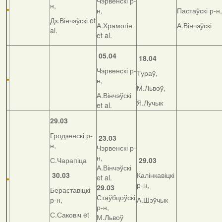
Чэрвенскі р-
н,
н,
Пастаўскі р-н,
Дз.Вінчэўскі et
А.Храмогін
А.Вінчэўскі
al.
et al.
05.04
18.04
Чэрвенскі р-
Тураў,
н,
М.Львоў,
А.Вінчэўскі
Я.Лучык
et al.
29.03
Гродзенскі р-
23.03
н,
Чэрвенскі р-
н,
С.Чарапіца
29.03
А.Вінчэўскі
30.03
Калінкавіцкі
et al.
р-н,
29.03
Бераставіцкі
Стаўбцоўскі
р-н,
А.Шэўчык
р-н,
С.Саковіч et
М.Львоў