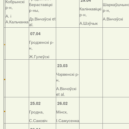
29.04
Кобрынскі
Бераставіцкі
Шаркаўшчынс
р-н,
Калінкавіцкі
р-ны,
р-н,
р-н,
А. і
Дз.Вінчэўскі et
А.Вінчэўскі
А.Кальчанка
А.Шэўчык
al.
07.04
Гродзенскі р-
н,
Ж.Гулеўскі
23.03
Чэрвенскі р-
н,
А.Вінчэўскі
et al.
25.02
26.02
Гродна,
Мінск,
С.Саковіч
І.Самусенка