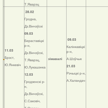
Т.Яварэц
28.02
Гродна,
Дз.Вінчэўскі
09.03
09.03
Бераставіцкі
р-н,
Калінкавіцкі
11.03
р-н,
Дз.Вінчэўскі,
Брэст,
зімавалі
А.Шэўчык
Т.Яварэц,
Ю.Янкевіч
21.03
Ю.Лукашэнка
Рэчыцкі р-н,
12.03
А.Халандач
Гродзенскі р-
н,
Дз.Вінчэўскі,
С.Саковіч,