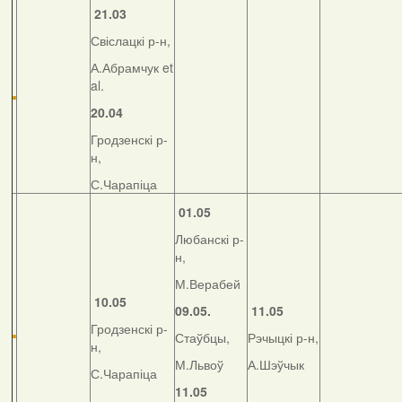
21.03
Свіслацкі р-н,
А.Абрамчук et
al.
20.04
Гродзенскі р-
н,
С.Чарапіца
01.05
Любанскі р-
н,
М.Верабей
10.05
09.05.
11.05
Гродзенскі р-
Стаўбцы,
Рэчыцкі р-н,
н,
М.Львоў
А.Шэўчык
С.Чарапіца
11.05