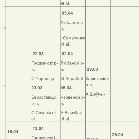
et al.
05.04
Любанскі р-
н,
І.Самусенка
et al.
22.03
02.04
Гродзенскі р-
Любанскі р-
н,
н,
29.03
С.Чарапіца
М.Верабей
Калінкавіцкі
р-н,
23.03
05.04
А.Шэўчык
Бераставіцкі
Чэрвенскі р-
р-н,
н,
С.Саковіч et
А.Вінчэўскі
al.
et al.
13.04
16.04
26.04
Гродзенскі і