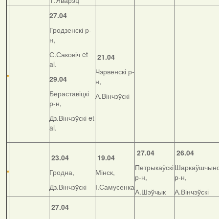
Т.Яварэц
27.04
Гродзенскі р-
н,
С.Саковіч et
21.04
al.
Чэрвенскі р-
29.04
н,
Бераставіцкі
А.Вінчэўскі
р-н,
Дз.Вінчэўскі et
al.
27.04
26.04
23.04
19.04
Петрыкаўскі
Шаркаўшчынс
Гродна,
Мінск,
р-н,
р-н,
Дз.Вінчэўскі
І.Самусенка
А.Шэўчык
А.Вінчэўскі
27.04