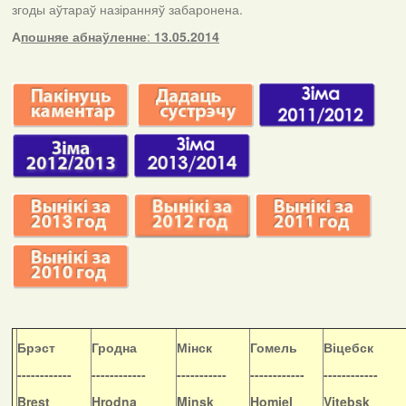
згоды аўтараў назіранняў забаронена.
А
пошняе абнаўленне
:
13.05.2014
Б
рэст
Гродна
Мінск
Гомель
Віцебск
------------
------------
-----------
------------
------------
Brest
Hrodna
Minsk
Homiel
Vitebsk