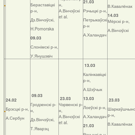
21.03
Бераставіцкі
н,
В.Кавалёнак
р-н,
А.Вінчэўскі
Рэчыцкі р-н,
14.03
et al.
Дз.Вінчэўскі,
Петрыкаўскі
Мёрскі р-н,
р-н
H.Pomorska
А.Вінчэўскі
А.Халандач
09.03
Слонімскі р-н,
У.Янушэвіч
13.03
Калінкавіцкі
р-н,
А.Шэўчык
09.03
23.03
13.03
24.02
23.03
Гродзенскі р-
Чэрвенскі р-
Лоеўскі р-н,
Брэсцкі р-н,
Шаркаўшчынс
н,
н,
р-н,
А.Вінчэўскі
А.Халандач
А.Сербун
Дз.Вінчэўскі,
et al.
В.Кавалёнак
21.03
Т.Яварэц
Рэчыцкі р-н,