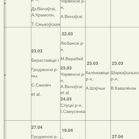
Чэрвенскі р-
н,
Дз.Вінчэўскі,
А.Храмогін,
А.Вінчэўскі
Т.Смыкоўская
22.03
Любанскі р-
н,
23.03
М.Верабей
Бераставіцкі і
23.03
23.03
23.03
Гродзенскі р-
Калінкавіцкі
Шаркаўшчынс
Чэрвенскі р-
ны,
р-н,
р-н,
н,
С.Саковіч
А.Вінчэўскі
А.Шэўчык
В.Кавалёнак
et al.
et al.
24.03
Слуцкі р-н,
І.Самусенка
27.04
19.04
Гродзенскі р-
27.04