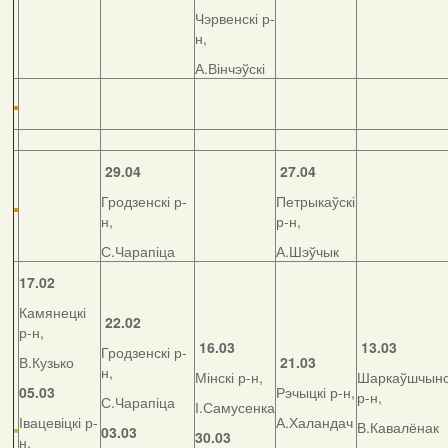
Чэрвенскі р-
н,
А.Вінчэўскі
29.04
27.04
Гродзенскі р-
Петрыкаўскі
н,
р-н,
С.Чарапіца
А.Шэўчык
17.02
Камянецкі
22.02
р-н,
16.03
13.03
Гродзенскі р-
В.Кузько
21.03
н,
Мінскі р-н,
Шаркаўшчынс
05.03
Рэчыцкі р-н,
р-н,
С.Чарапіца
І.Самусенка
Івацевіцкі р-
А.Халандач
В.Кавалёнак
03.03
30.03
н,