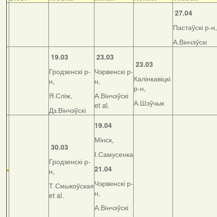
27.04
Пастаўскі р-н,
А.Вінчэўскі
19.03
23.03
23.03
Гродзенскі р-
Чэрвенскі р-
Калінкавіцкі
н,
н,
р-н,
Я.Сліж,
А.Вінчэўскі
А.Шэўчык
et al.
Дз.Вінчэўскі
19.04
Мінск,
30.03
І.Самусенка
Гродзенскі р-
21.04
н,
Чэрвенскі р-
Т.Смыкоўская
н,
et al.
А.Вінчэўскі