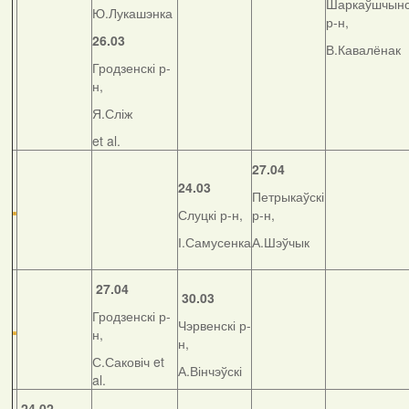
Шаркаўшчынс
Ю.Лукашэнка
р-н,
26.03
В.Кавалёнак
Гродзенскі р-
н,
Я.Сліж
et al.
27.04
24.03
Петрыкаўскі
Слуцкі р-н,
р-н,
І.Самусенка
А.Шэўчык
27.04
30.03
Гродзенскі р-
Чэрвенскі р-
н,
н,
С.Саковіч et
А.Вінчэўскі
al.
24.02