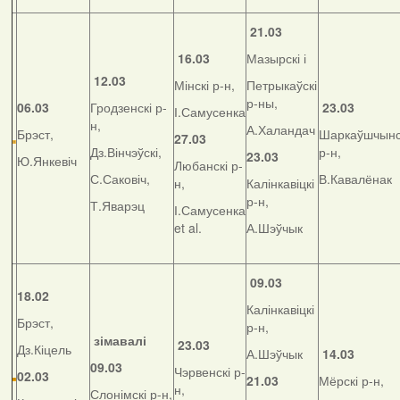
21.03
16.03
Мазырскі і
12.03
Мінскі р-н,
Петрыкаўскі
р-ны,
06.03
Гродзенскі р-
23.03
І.Самусенка
н,
А.Халандач
Брэст,
Шаркаўшчынс
27.03
Дз.Вінчэўскі,
р-н,
23.03
Ю.Янкевіч
Любанскі р-
С.Саковіч,
В.Кавалёнак
н,
Калінкавіцкі
р-н,
Т.Яварэц
І.Самусенка
et al.
А.Шэўчык
09.03
18.02
Калінкавіцкі
Брэст,
р-н,
зімавалі
23.03
Дз.Кіцель
А.Шэўчык
14.03
09.03
Чэрвенскі р-
02.03
21.03
Мёрскі р-н,
н,
Слонімскі р-н,