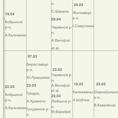
н,
24.03
С.Шакала
Жыткавіцкі
19.04
р-н,
05.04
Кобрынскі
І.Самусенка
р-н,
Чэрвенскі р-
н,
А.Кальчанка
А.Вінчэўскі
et al.
07.03
Бераставіцкі
р-н,
23.03
Чэрвенскі р-
Ю.Лукашэнка
н,
10.03
23.03
23.03
А.Вінчэўскі
22.03
et al.
Калінкавічы,
Шаркаўшчынс
Гродна,
Кобрынскі
23.03
р-н,
р-н,
А.Шэўчык
А.Храмогін
Любанскі р-
В.Кавалёнак
н,
А.Кальчанка
Гродзенскі р-
М.Верабей
н,