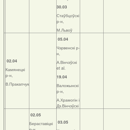
30.03
Стаўбцоўскі
р-н,
М.Львоў
05.04
Чэрвенскі р-
н,
02.04
А.Вінчэўскі
et al.
Камянецкі
р-н,
19.04
В.Пракапчук
Валожынскі
р-н,
А.Храмогін і
Дз.Вінчэўскі
02.05
03.05
Бераставіцкі
р-н,