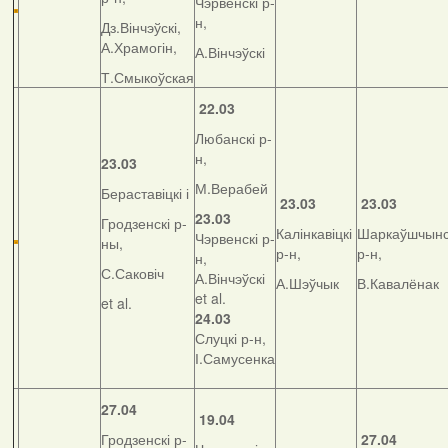
Чэрвенскі р-
н,
Дз.Вінчэўскі,
А.Храмогін,
А.Вінчэўскі
Т.Смыкоўская
22.03
Любанскі р-
н,
23.03
М.Верабей
Бераставіцкі і
23.03
23.03
23.03
Гродзенскі р-
Калінкавіцкі
Шаркаўшчынс
Чэрвенскі р-
ны,
р-н,
р-н,
н,
С.Саковіч
А.Вінчэўскі
А.Шэўчык
В.Кавалёнак
et al.
et al.
24.03
Слуцкі р-н,
І.Самусенка
27.04
19.04
Гродзенскі р-
27.04