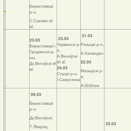
Бераставіцкі
р-н,
С.Саковіч et
al.
21.03
23.03
23.03
Чэрвенскі р-
Рэчыцкі р-н,
Бераставіцкі і
н,
Гродзенскі р-
А.Халандач
А.Вінчэўскі
ны,
et al.
22.03
Дз.Вінчэўскі et
24.03
al.
Мазырскі р-
Слуцкі р-н,
н,
І.Самусенка
А.Шэўчык
09.03
Бераставіцкі
р-н,
Дз.Вінчэўскі,
23.03
Т.Яварэц,