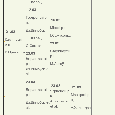
Т.Яварэц
12.03
Гродзенскі р-
16.03
н,
Мінскі р-н,
Дз.Вінчэўскі,
21.02
І.Самусенка
Т.Яварэц,
Камянецкі
29.03
р-н,
С.Саковіч
Стаўбцоўскі
В.Пракапчук
23.03
р-н,
Бераставіцкі
р-н,
М.Львоў
Дз.Вінчэўскі et
al.
23.03
23.03
21.03
Бераставіцкі
Чэрвенскі р-
р-н,
Мазырскі р-
н,
н,
А.Вінчэўскі
Дз.Вінчэўскі et
et al.
al.
А.Халандач