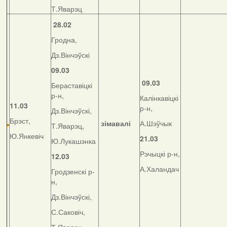
Т.Яварэц
28.02
Гродна,
Дз.Вінчэўскі
09.03
09.03
Бераставіцкі
р-н,
Калінкавіцкі
11.03
р-н,
Дз.Вінчэўскі,
Брэст,
зімавалі
А.Шэўчык
Т.Яварэц,
Ю.Янкевіч
21.03
Ю.Лукашэнка
Рэчыцкі р-н,
12.03
А.Халандач
Гродзенскі р-
н,
Дз.Вінчэўскі,
С.Саковіч,