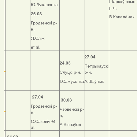
Шаркаўшчынс
Ю.Лукашэнка
р-н,
26.03
В.Кавалёнак
Гродзенскі р-
н,
Я.Сліж
et al.
27.04
24.03
Петрыкаўскі
Слуцкі р-н,
р-н,
І.Самусенка
А.Шэўчык
27.04
30.03
Гродзенскі р-
Чэрвенскі р-
н,
н,
С.Саковіч et
А.Вінчэўскі
al.
24.02