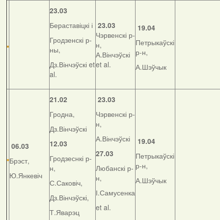
23.03
Бераставіцкі і
23.03
19.04
Чэрвенскі р-
Гродзенскі р-
Петрыкаўскі
н,
ны,
р-н,
А.Вінчэўскі
Дз.Вінчэўскі et
et al.
А.Шэўчык
al.
21.02
23.03
Гродна,
Чэрвенскі р-
н,
Дз.Вінчэўскі
А.Вінчэўскі
19.04
12.03
06.03
27.03
Петрыкаўскі
Гродзеснкі р-
Брэст,
р-н,
н,
Любанскі р-
Ю.Янкевіч
н,
А.Шэўчык
С.Саковіч,
І.Самусенка
Дз.Вінчэўскі,
et al.
Т.Яварэц