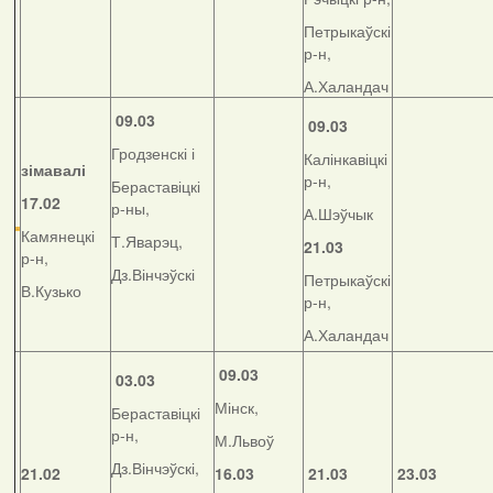
Петрыкаўскі
р-н,
А.Халандач
09.03
09.03
Гродзенскі і
Калінкавіцкі
зімавалі
р-н,
Бераставіцкі
17.02
р-ны,
А.Шэўчык
Камянецкі
Т.Яварэц,
21.03
р-н,
Дз.Вінчэўскі
Петрыкаўскі
В.Кузько
р-н,
А.Халандач
09.03
03.03
Мінск,
Бераставіцкі
р-н,
М.Львоў
Дз.Вінчэўскі,
21.02
16.03
21.03
23.03