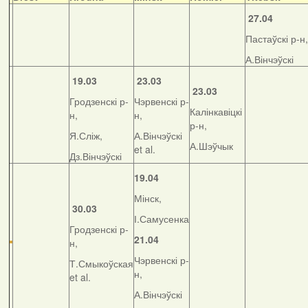
27.04
Пастаўскі р-н,
А.Вінчэўскі
19.03
23.03
23.03
Гродзенскі р-
Чэрвенскі р-
Калінкавіцкі
н,
н,
р-н,
Я.Сліж,
А.Вінчэўскі
А.Шэўчык
et al.
Дз.Вінчэўскі
19.04
Мінск,
30.03
І.Самусенка
Гродзенскі р-
21.04
н,
Чэрвенскі р-
Т.Смыкоўская
н,
et al.
А.Вінчэўскі