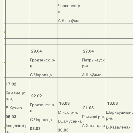
Чэрвенскі р-
н,
А.Вінчэўскі
29.04
27.04
Гродзенскі р-
Петрыкаўскі
н,
р-н,
С.Чарапіца
А.Шэўчык
17.02
Камянецкі
22.02
р-н,
16.03
13.03
Гродзенскі р-
В.Кузько
21.03
н,
Мінскі р-н,
Шаркаўшчынс
05.03
Рэчыцкі р-н,
р-н,
С.Чарапіца
І.Самусенка
Івацевіцкі р-
А.Халандач
В.Кавалёнак
03.03
30.03
н,