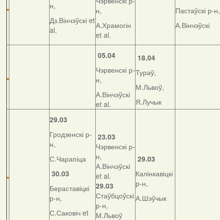
Чэрвенскі р-
н,
н,
Пастаўскі р-н,
Дз.Вінчэўскі et
А.Храмогін
А.Вінчэўскі
al.
et al.
05.04
18.04
Чэрвенскі р-
Тураў,
н,
М.Львоў,
А.Вінчэўскі
Я.Лучык
et al.
29.03
Гродзенскі р-
23.03
н,
Чэрвенскі р-
н,
С.Чарапіца
29.03
А.Вінчэўскі
30.03
Калінкавіцкі
et al.
р-н,
29.03
Бераставіцкі
Стаўбцоўскі
р-н,
А.Шэўчык
р-н,
С.Саковіч et
М.Львоў