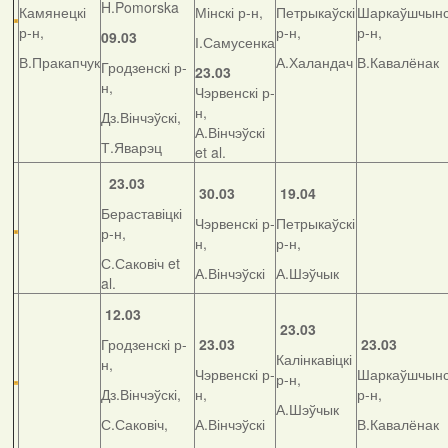
H.Pomorska
Камянецкі
Мінскі р-н,
Петрыкаўскі
Шаркаўшчынс
р-н,
р-н,
р-н,
09.03
І.Самусенка
В.Пракапчук
А.Халандач
В.Кавалёнак
Гродзенскі р-
23.03
н,
Чэрвенскі р-
н,
Дз.Вінчэўскі,
А.Вінчэўскі
Т.Яварэц
et al.
23.03
30.03
19.04
Бераставіцкі
Чэрвенскі р-
Петрыкаўскі
р-н,
н,
р-н,
С.Саковіч et
А.Вінчэўскі
А.Шэўчык
al.
12.03
23.03
Гродзенскі р-
23.03
23.03
Калінкавіцкі
н,
Чэрвенскі р-
Шаркаўшчынс
р-н,
Дз.Вінчэўскі,
н,
р-н,
А.Шэўчык
С.Саковіч,
А.Вінчэўскі
В.Кавалёнак