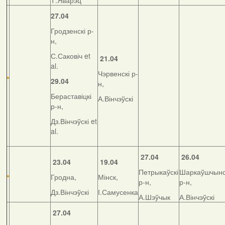
Т.Яварэц
27.04
Гродзенскі р-
н,
С.Саковіч et
21.04
al.
Чэрвенскі р-
29.04
н,
Бераставіцкі
А.Вінчэўскі
р-н,
Дз.Вінчэўскі et
al.
27.04
26.04
23.04
19.04
Петрыкаўскі
Шаркаўшчынс
Гродна,
Мінск,
р-н,
р-н,
Дз.Вінчэўскі
І.Самусенка
А.Шэўчык
А.Вінчэўскі
27.04