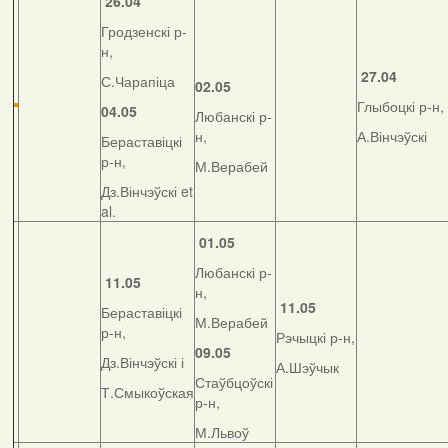
26.04
Гродзенскі р-
н,
27.04
С.Чарапіца
02.05
Глыбоцкі р-н,
04.05
Любанскі р-
н,
А.Вінчэўскі
Бераставіцкі
р-н,
М.Верабей
Дз.Вінчэўскі et
al.
01.05
Любанскі р-
11.05
н,
11.05
Бераставіцкі
М.Верабей
р-н,
Рэчыцкі р-н,
09.05
Дз.Вінчэўскі і
А.Шэўчык
Стаўбцоўскі
Т.Смыкоўская
р-н,
М.Львоў