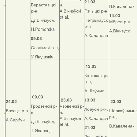
21.03
Бераставіцкі
н,
В.Кавалёнак
р-н,
А.Вінчэўскі
Рэчыцкі р-н,
14.03
et al.
Дз.Вінчэўскі,
Петрыкаўскі
Мёрскі р-н,
р-н
H.Pomorska
А.Вінчэўскі
А.Халандач
09.03
Слонімскі р-н,
У.Янушэвіч
13.03
Калінкавіцкі
р-н,
А.Шэўчык
09.03
23.03
13.03
24.02
23.03
Гродзенскі р-
Чэрвенскі р-
Лоеўскі р-н,
Брэсцкі р-н,
Шаркаўшчынс
н,
н,
р-н,
А.Вінчэўскі
А.Халандач
А.Сербун
Дз.Вінчэўскі,
et al.
В.Кавалёнак
21.03
Т.Яварэц
Рэчыцкі р-н,