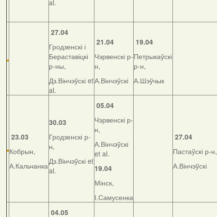
al.
27.04
21.04
19.04
Гродзенскі і
Бераставіцкі
Чэрвенскі р-
Петрыкаўскі
р-ны,
н,
р-н,
Дз.Вінчэўскі et
А.Вінчэўскі
А.Шэўчык
al.
05.04
Чэрвенскі р-
30.03
н,
23.03
Гродзенскі р-
27.04
А.Вінчэўскі
н,
Кобрын,
Пастаўскі р-н,
et al.
Дз.Вінчэўскі et
А.Кальчанка
А.Вінчэўскі
19.04
al.
Мінск,
І.Самусенка
04.05