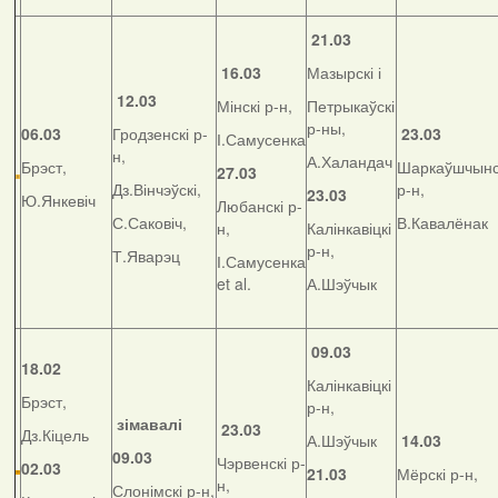
21.03
16.03
Мазырскі і
12.03
Мінскі р-н,
Петрыкаўскі
р-ны,
06.03
Гродзенскі р-
23.03
І.Самусенка
н,
А.Халандач
Брэст,
Шаркаўшчынс
27.03
Дз.Вінчэўскі,
р-н,
23.03
Ю.Янкевіч
Любанскі р-
С.Саковіч,
В.Кавалёнак
н,
Калінкавіцкі
р-н,
Т.Яварэц
І.Самусенка
et al.
А.Шэўчык
09.03
18.02
Калінкавіцкі
Брэст,
р-н,
зімавалі
23.03
Дз.Кіцель
А.Шэўчык
14.03
09.03
Чэрвенскі р-
02.03
21.03
Мёрскі р-н,
н,
Слонімскі р-н,