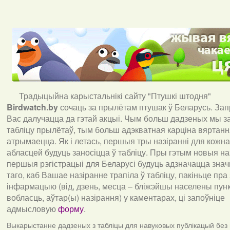
Традыцыйна карыстальнікі сайту "Птушкі штодня"
Birdwatch
.
by
сочаць за прылётам птушак ў Беларусь. За
Вас далучацца да гэтай акцыі. Чым больш дадзеных мы з
табліцу прылётаў, тым больш адэкватная карціна вяртан
атрымаецца. Як і летась, першыя тры назіранні для кожна
абласцей будуць заносіцца ў табліцу. Пры гэтым новыя наз
першыя рэгістрацыі для Беларусі будуць адзначацца знач
таго, каб Вашае назіранне трапіла ў табліцу, пакіньце пра
інфармацыю (від, дзень, месца – бліжэйшы населены пункт
вобласць, аўтар(ы) назірання) у каментарах, ці запоўніце
адмысловую
форму
.
Выкарыстанне дадзеных з табліцы для навуковых публікацый без