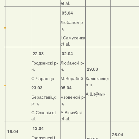
et al.
05.04
Любанскі р-
н,
І.Самусенка
et al.
22.03
02.04
Гродзенскі р-
Любанскі р-
н,
н,
29.03
С.Чарапіца
М.Верабей
Калінкавіцкі
р-н,
23.03
05.04
А.Шэўчык
Бераставіцкі
Чэрвенскі р-
р-н,
н,
С.Саковіч et
А.Вінчэўскі
al.
et al.
13.04
16.04
26.04
Гродзенскі і