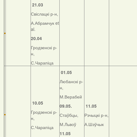
21.03
Свіслацкі р-н,
А.Абрамчук et
al.
20.04
Гродзенскі р-
н,
С.Чарапіца
01.05
Любанскі р-
н,
М.Верабей
10.05
09.05.
11.05
Гродзенскі р-
Стаўбцы,
Рэчыцкі р-н,
н,
М.Львоў
А.Шэўчык
С.Чарапіца
11.05