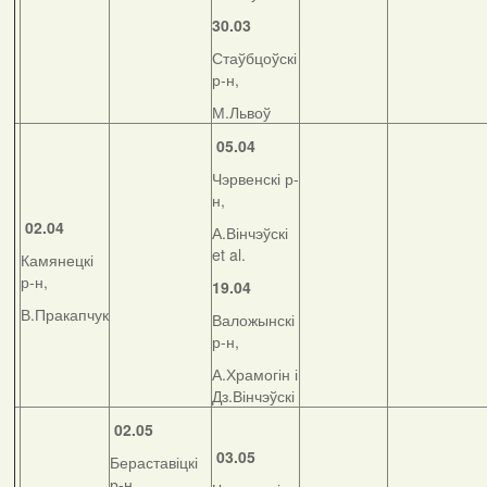
30.03
Стаўбцоўскі
р-н,
М.Львоў
05.04
Чэрвенскі р-
н,
02.04
А.Вінчэўскі
et al.
Камянецкі
р-н,
19.04
В.Пракапчук
Валожынскі
р-н,
А.Храмогін і
Дз.Вінчэўскі
02.05
03.05
Бераставіцкі
р-н,