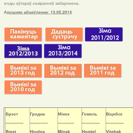
згоды аўтараў назіранняў забаронена.
А
пошняе абнаўленне
:
13.05.2014
Б
рэст
Гродна
Мінск
Гомель
Віцебск
------------
------------
-----------
------------
------------
Brest
Hrodna
Minsk
Homiel
Vitebsk