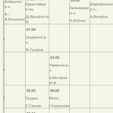
29.04
Кобрынскі
Бераставіцкі
Шаркаўшчынс
р-н,
Калінкавіцкі
р-ны,
р-н,
р-н,
А. і
Дз.Вінчэўскі et
А.Вінчэўскі
А.Кальчанка
А.Шэўчык
al.
07.04
Гродзенскі р-
н,
Ж.Гулеўскі
23.03
Чэрвенскі р-
н,
А.Вінчэўскі
et al.
25.02
26.02
Гродна,
Мінск,
С.Саковіч
І.Самусенка