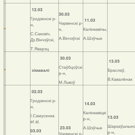
12.03
30.03
Гродзенскі р-
11.03
Чэрвенскі р-
н,
н,
Калінкавічы,
С.Саковіч,
А.Вінчэўскі
А.Шэўчык
Дз.Вінчэўскі,
Т.Яварэц
30.03
13.03
Стаўбцоўскі
зімавалі
Браслаў,
р-н,
В.Кавалёнак
М.Львоў
02.03
Гродзенскі р-
14.03
н,
Калінкавіцкі
І.Самусенка
13.03
р-н,
et al.
Шаркаўшчынс
23.03
А.Шэўчык
03.03
р-н,
Чэрвенскі р-