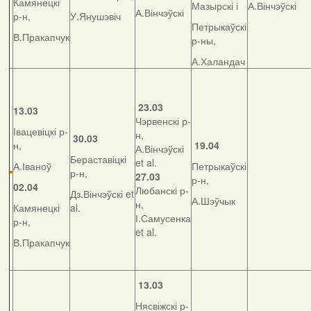
Камянецкі
Мазырскі і
А.Вінчэўскі
А.Вінчэўскі
р-н,
У.Янушэвіч
Петрыкаўскі
В.Пракапчук
р-ны,
А.Халандач
23.03
13.03
Чэрвенскі р-
Івацевіцкі р-
н,
30.03
н,
19.04
А.Вінчэўскі
Бераставіцкі
et al.
А.Іваноў
Петрыкаўскі
р-н,
27.03
р-н,
02.04
Любанскі р-
Дз.Вінчэўскі et
А.Шэўчык
н,
Камянецкі
al.
І.Самусенка
р-н,
et al.
В.Пракапчук
13.03
Нясвіжскі р-