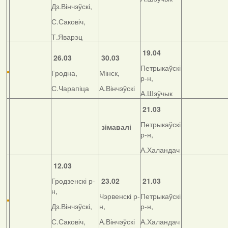
Дз.Вінчэўскі,
С.Саковіч,
Т.Яварэц
19.04
26.03
30.03
Петрыкаўскі
Гродна,
Мінск,
р-н,
С.Чарапіца
А.Вінчэўскі
А.Шэўчык
21.03
Петрыкаўскі
зімавалі
р-н,
А.Халандач
12.03
Гродзенскі р-
23.02
21.03
н,
Чэрвенскі р-
Петрыкаўскі
Дз.Вінчэўскі,
н,
р-н,
С.Саковіч,
А.Вінчэўскі
А.Халандач