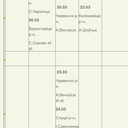
н,
30.03
23.03
С.Чарапіца
Чэрвенскі р-
Калінкавіцкі
30.03
н,
р-н,
Бераставіцкі
А.Вінчэўскі
А.Шэўчык
р-н,
С.Саковіч et
al.
23.03
Чэрвенскі р-
н,
А.Вінчэўскі
et al.
24.03
Слуцкі р-н,
І.Самусенка