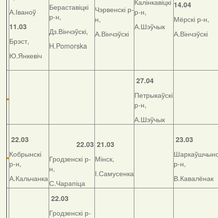
Калінкавіцкі
14.04
Бераставіцкі
Чэрвенскі р-
А.Іваноў
р-н,
р-н,
н,
Мёрскі р-н,
11.03
А.Шэўчык
Дз.Вінчэўскі,
А.Вінчэўскі
А.Вінчэўскі
Брэст,
H.Pomorska
Ю.Янкевіч
27.04
Петрыкаўскі
р-н,
А.Шэўчык
22.03
23.03
22.03
21.03
Кобрынскі
Шаркаўшчынс
Гродзенскі р-
Мінск,
р-н,
р-н,
н,
І.Самусенка
А.Кальчанка
В.Кавалёнак
С.Чарапіца
22.03
Гродзенскі р-