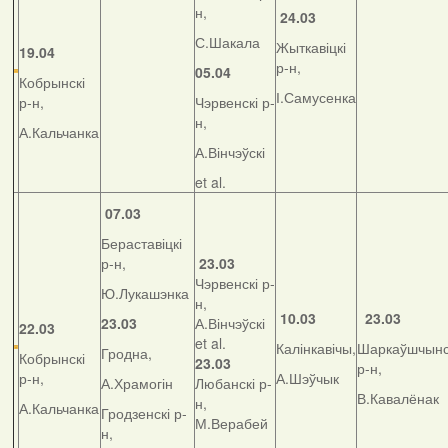
н,
24.03
С.Шакала
Жыткавіцкі
19.04
р-н,
05.04
Кобрынскі
І.Самусенка
р-н,
Чэрвенскі р-
н,
А.Кальчанка
А.Вінчэўскі
et al.
07.03
Бераставіцкі
р-н,
23.03
Чэрвенскі р-
Ю.Лукашэнка
н,
10.03
23.03
23.03
А.Вінчэўскі
22.03
et al.
Калінкавічы,
Шаркаўшчынс
Гродна,
Кобрынскі
23.03
р-н,
р-н,
А.Шэўчык
А.Храмогін
Любанскі р-
В.Кавалёнак
н,
А.Кальчанка
Гродзенскі р-
М.Верабей
н,