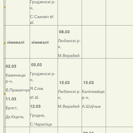
Гродзенскі р-
н,
С.Саковіч et
al.
08.03
Любанскі р-
зімавалі
зімавалі
н,
М.Верабей
05.03
02.03
Гродзенскі р-
Камянецкі
н,
р-н,
15.03
15.03
Я.Сліж
В.Пракапчук
Любанскі р-
Калінкавіцкі
et al.
н,
р-н,
11.03
12.03
М.Верабей
А.Шэўчык
Брэст,
Гродна,
Дз.Кіцель
С.Чарапіца