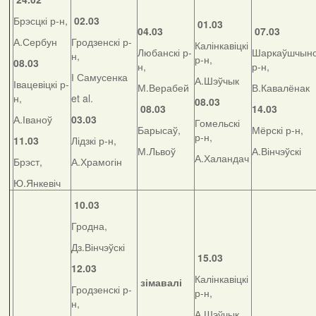
Брэсцкі р-н,
02.03
01.03
04.03
07.03
А.Сербун
Гродзенскі р-
Калінкавіцкі
Любанскі р-
Шаркаўшчынс
н,
р-н,
08.03
н,
р-н,
І Самусенка
А.Шэўчык
Івацевіцкі р-
М.Верабей
В.Кавалёнак
н,
et al.
08.03
08.03
14.03
А.Іваноў
03.03
Гомельскі
Барысаў,
Мёрскі р-н,
р-н,
11.03
Лідзкі р-н,
М.Львоў
А.Вінчэўскі
А.Халандач
Брэст,
А.Храмогін
Ю.Янкевіч
10.03
Гродна,
Дз.Вінчэўскі
15.03
12.03
Калінкавіцкі
зімавалі
Гродзенскі р-
р-н,
н,
А.Шэўчык