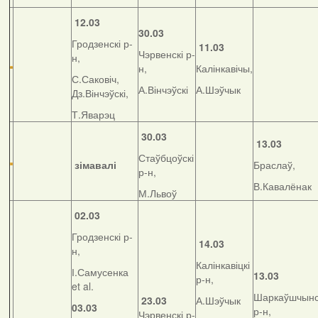
12.03
30.03
Гродзенскі р-
11.03
Чэрвенскі р-
н,
н,
Калінкавічы,
С.Саковіч,
А.Вінчэўскі
А.Шэўчык
Дз.Вінчэўскі,
Т.Яварэц
30.03
13.03
Стаўбцоўскі
зімавалі
Браслаў,
р-н,
В.Кавалёнак
М.Львоў
02.03
Гродзенскі р-
14.03
н,
Калінкавіцкі
І.Самусенка
13.03
р-н,
et al.
Шаркаўшчынс
23.03
А.Шэўчык
03.03
р-н,
Чэрвенскі р-