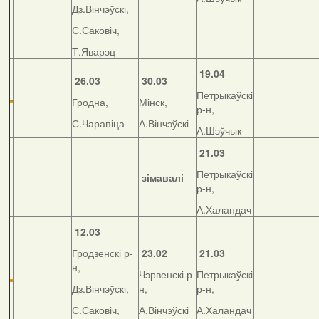
Дз.Вінчэўскі,
С.Саковіч,
Т.Яварэц
19.04
26.03
30.03
Петрыкаўскі
Гродна,
Мінск,
р-н,
С.Чарапіца
А.Вінчэўскі
А.Шэўчык
21.03
Петрыкаўскі
зімавалі
р-н,
А.Халандач
12.03
Гродзенскі р-
23.02
21.03
н,
Чэрвенскі р-
Петрыкаўскі
Дз.Вінчэўскі,
н,
р-н,
С.Саковіч,
А.Вінчэўскі
А.Халандач