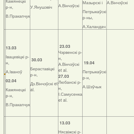
Камянецкі
Мазырскі і
А.Вінчэўскі
А.Вінчэўскі
р-н,
У.Янушэвіч
Петрыкаўскі
В.Пракапчук
р-ны,
А.Халандач
23.03
13.03
Чэрвенскі р-
Івацевіцкі р-
н,
30.03
н,
19.04
А.Вінчэўскі
Бераставіцкі
et al.
А.Іваноў
Петрыкаўскі
р-н,
27.03
р-н,
02.04
Любанскі р-
Дз.Вінчэўскі et
А.Шэўчык
н,
Камянецкі
al.
І.Самусенка
р-н,
et al.
В.Пракапчук
13.03
Нясвіжскі р-