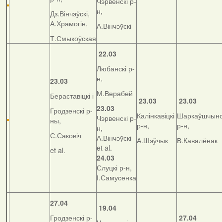
Чэрвенскі р-
н,
Дз.Вінчэўскі,
А.Храмогін,
А.Вінчэўскі
Т.Смыкоўская
22.03
Любанскі р-
н,
23.03
М.Верабей
Бераставіцкі і
23.03
23.03
23.03
Гродзенскі р-
Калінкавіцкі
Шаркаўшчынс
Чэрвенскі р-
ны,
р-н,
р-н,
н,
С.Саковіч
А.Вінчэўскі
А.Шэўчык
В.Кавалёнак
et al.
et al.
24.03
Слуцкі р-н,
І.Самусенка
27.04
19.04
Гродзенскі р-
27.04