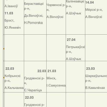
Калінкавіцкі
14.04
Бераставіцкі
Чэрвенскі р-
А.Іваноў
р-н,
р-н,
н,
Мёрскі р-н,
11.03
А.Шэўчык
Дз.Вінчэўскі,
А.Вінчэўскі
А.Вінчэўскі
Брэст,
H.Pomorska
Ю.Янкевіч
27.04
Петрыкаўскі
р-н,
А.Шэўчык
22.03
23.03
22.03
21.03
Кобрынскі
Шаркаўшчынс
Гродзенскі р-
Мінск,
р-н,
р-н,
н,
І.Самусенка
А.Кальчанка
В.Кавалёнак
С.Чарапіца
22.03
Гродзенскі р-