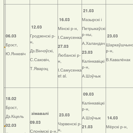
21.03
16.03
Мазырскі і
12.03
Мінскі р-н,
Петрыкаўскі
р-ны,
06.03
Гродзенскі р-
23.03
І.Самусенка
н,
А.Халандач
Брэст,
Шаркаўшчынс
27.03
Дз.Вінчэўскі,
р-н,
23.03
Ю.Янкевіч
Любанскі р-
С.Саковіч,
В.Кавалёнак
н,
Калінкавіцкі
р-н,
Т.Яварэц
І.Самусенка
et al.
А.Шэўчык
09.03
18.02
Калінкавіцкі
Брэст,
р-н,
зімавалі
23.03
Дз.Кіцель
А.Шэўчык
14.03
09.03
Чэрвенскі р-
02.03
21.03
Мёрскі р-н,
н,
Слонімскі р-н,