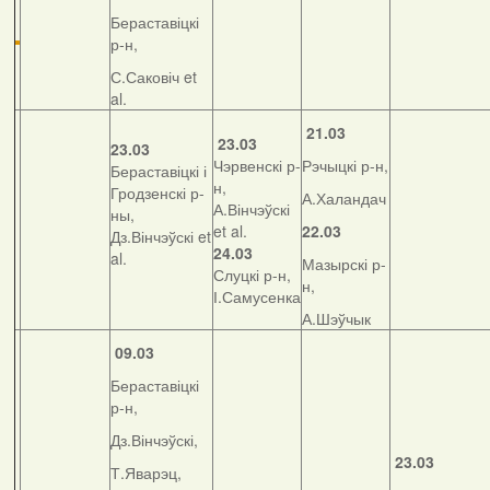
Бераставіцкі
р-н,
С.Саковіч et
al.
21.03
23.03
23.03
Чэрвенскі р-
Рэчыцкі р-н,
Бераставіцкі і
н,
Гродзенскі р-
А.Халандач
А.Вінчэўскі
ны,
et al.
22.03
Дз.Вінчэўскі et
24.03
al.
Мазырскі р-
Слуцкі р-н,
н,
І.Самусенка
А.Шэўчык
09.03
Бераставіцкі
р-н,
Дз.Вінчэўскі,
23.03
Т.Яварэц,