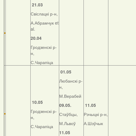
21.03
Свіслацкі р-н,
А.Абрамчук et
al.
20.04
Гродзенскі р-
н,
С.Чарапіца
01.05
Любанскі р-
н,
М.Верабей
10.05
09.05.
11.05
Гродзенскі р-
Стаўбцы,
Рэчыцкі р-н,
н,
М.Львоў
А.Шэўчык
С.Чарапіца
11.05