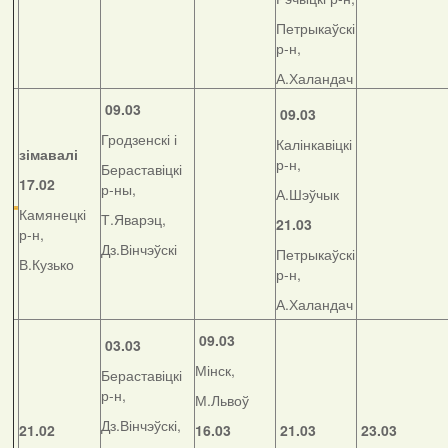
Петрыкаўскі
р-н,
А.Халандач
09.03
09.03
Гродзенскі і
Калінкавіцкі
зімавалі
р-н,
Бераставіцкі
17.02
р-ны,
А.Шэўчык
Камянецкі
Т.Яварэц,
21.03
р-н,
Дз.Вінчэўскі
Петрыкаўскі
В.Кузько
р-н,
А.Халандач
09.03
03.03
Мінск,
Бераставіцкі
р-н,
М.Львоў
Дз.Вінчэўскі,
21.02
16.03
21.03
23.03