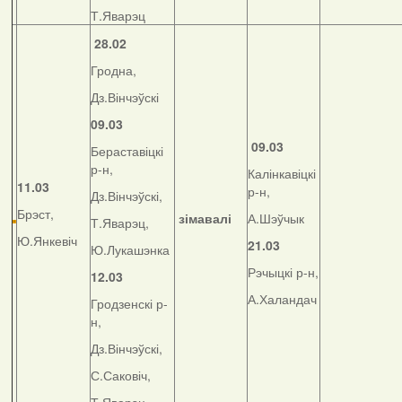
Т.Яварэц
28.02
Гродна,
Дз.Вінчэўскі
09.03
09.03
Бераставіцкі
р-н,
Калінкавіцкі
11.03
р-н,
Дз.Вінчэўскі,
Брэст,
зімавалі
А.Шэўчык
Т.Яварэц,
Ю.Янкевіч
21.03
Ю.Лукашэнка
Рэчыцкі р-н,
12.03
А.Халандач
Гродзенскі р-
н,
Дз.Вінчэўскі,
С.Саковіч,