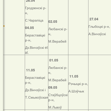
26.04
Гродзенскі р-
н,
27.04
С.Чарапіца
02.05
Глыбоцкі р-н,
04.05
Любанскі р-
н,
А.Вінчэўскі
Бераставіцкі
р-н,
М.Верабей
Дз.Вінчэўскі et
al.
01.05
Любанскі р-
11.05
н,
11.05
Бераставіцкі
М.Верабей
р-н,
Рэчыцкі р-н,
09.05
Дз.Вінчэўскі і
А.Шэўчык
Стаўбцоўскі
Т.Смыкоўская
р-н,
М.Львоў