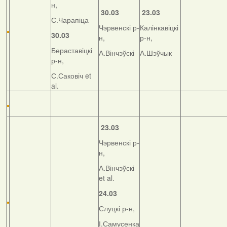
н,
30.03
23.03
С.Чарапіца
Чэрвенскі р-
Калінкавіцкі
30.03
н,
р-н,
Бераставіцкі
А.Вінчэўскі
А.Шэўчык
р-н,
С.Саковіч et
al.
23.03
Чэрвенскі р-
н,
А.Вінчэўскі
et al.
24.03
Слуцкі р-н,
І.Самусенка