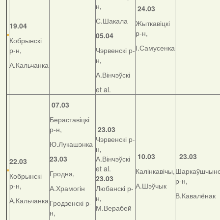
н,
24.03
С.Шакала
Жыткавіцкі
19.04
р-н,
05.04
Кобрынскі
І.Самусенка
р-н,
Чэрвенскі р-
н,
А.Кальчанка
А.Вінчэўскі
et al.
07.03
Бераставіцкі
р-н,
23.03
Чэрвенскі р-
Ю.Лукашэнка
н,
10.03
23.03
23.03
А.Вінчэўскі
22.03
et al.
Калінкавічы,
Шаркаўшчынс
Гродна,
Кобрынскі
23.03
р-н,
р-н,
А.Шэўчык
А.Храмогін
Любанскі р-
В.Кавалёнак
н,
А.Кальчанка
Гродзенскі р-
М.Верабей
н,