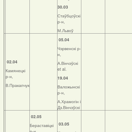
30.03
Стаўбцоўскі
р-н,
М.Львоў
05.04
Чэрвенскі р-
н,
02.04
А.Вінчэўскі
et al.
Камянецкі
р-н,
19.04
В.Пракапчук
Валожынскі
р-н,
А.Храмогін і
Дз.Вінчэўскі
02.05
03.05
Бераставіцкі
р-н,