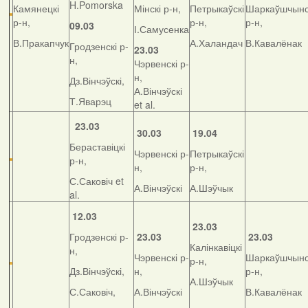
H.Pomorska
Камянецкі
Мінскі р-н,
Петрыкаўскі
Шаркаўшчынс
р-н,
р-н,
р-н,
09.03
І.Самусенка
В.Пракапчук
А.Халандач
В.Кавалёнак
Гродзенскі р-
23.03
н,
Чэрвенскі р-
н,
Дз.Вінчэўскі,
А.Вінчэўскі
Т.Яварэц
et al.
23.03
30.03
19.04
Бераставіцкі
Чэрвенскі р-
Петрыкаўскі
р-н,
н,
р-н,
С.Саковіч et
А.Вінчэўскі
А.Шэўчык
al.
12.03
23.03
Гродзенскі р-
23.03
23.03
Калінкавіцкі
н,
Чэрвенскі р-
Шаркаўшчынс
р-н,
Дз.Вінчэўскі,
н,
р-н,
А.Шэўчык
С.Саковіч,
А.Вінчэўскі
В.Кавалёнак