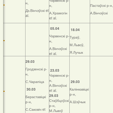
Чэрвенскі р-
н,
н,
Пастаўскі р-н,
Дз.Вінчэўскі et
А.Храмогін
А.Вінчэўскі
al.
et al.
05.04
18.04
Чэрвенскі р-
Тураў,
н,
М.Львоў,
А.Вінчэўскі
Я.Лучык
et al.
29.03
Гродзенскі р-
23.03
н,
Чэрвенскі р-
н,
С.Чарапіца
29.03
А.Вінчэўскі
30.03
Калінкавіцкі
et al.
р-н,
29.03
Бераставіцкі
Стаўбцоўскі
р-н,
А.Шэўчык
р-н,
С.Саковіч et
М.Львоў