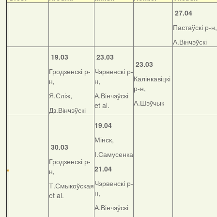
27.04
Пастаўскі р-н,
А.Вінчэўскі
19.03
23.03
23.03
Гродзенскі р-
Чэрвенскі р-
Калінкавіцкі
н,
н,
р-н,
Я.Сліж,
А.Вінчэўскі
А.Шэўчык
et al.
Дз.Вінчэўскі
19.04
Мінск,
30.03
І.Самусенка
Гродзенскі р-
21.04
н,
Чэрвенскі р-
Т.Смыкоўская
н,
et al.
А.Вінчэўскі