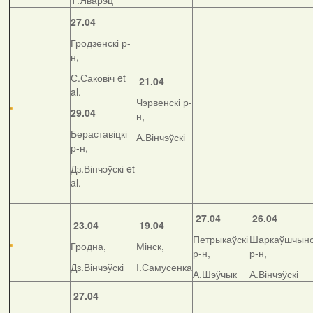
Т.Яварэц
27.04
Гродзенскі р-
н,
С.Саковіч et
21.04
al.
Чэрвенскі р-
29.04
н,
Бераставіцкі
А.Вінчэўскі
р-н,
Дз.Вінчэўскі et
al.
27.04
26.04
23.04
19.04
Петрыкаўскі
Шаркаўшчынс
Гродна,
Мінск,
р-н,
р-н,
Дз.Вінчэўскі
І.Самусенка
А.Шэўчык
А.Вінчэўскі
27.04