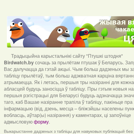
Традыцыйна карыстальнікі сайту "Птушкі штодня"
Birdwatch
.
by
сочаць за прылётам птушак ў Беларусь. За
Вас далучацца да гэтай акцыі. Чым больш дадзеных мы з
табліцу прылётаў, тым больш адэкватная карціна вяртан
атрымаецца. Як і летась, першыя тры назіранні для кожна
абласцей будуць заносіцца ў табліцу. Пры гэтым новыя наз
першыя рэгістрацыі для Беларусі будуць адзначацца знач
таго, каб Вашае назіранне трапіла ў табліцу, пакіньце пра
інфармацыю (від, дзень, месца – бліжэйшы населены пункт
вобласць, аўтар(ы) назірання) у каментарах, ці запоўніце
адмысловую
форму
.
Выкарыстанне дадзеных з табліцы для навуковых публікацый без