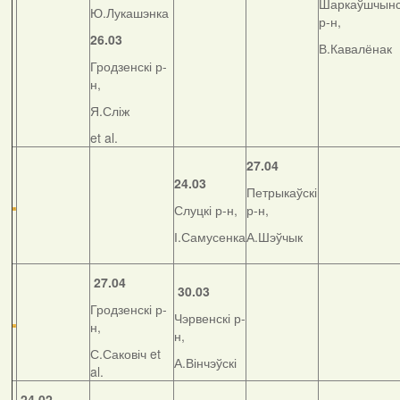
Шаркаўшчынс
Ю.Лукашэнка
р-н,
26.03
В.Кавалёнак
Гродзенскі р-
н,
Я.Сліж
et al.
27.04
24.03
Петрыкаўскі
Слуцкі р-н,
р-н,
І.Самусенка
А.Шэўчык
27.04
30.03
Гродзенскі р-
Чэрвенскі р-
н,
н,
С.Саковіч et
А.Вінчэўскі
al.
24.02