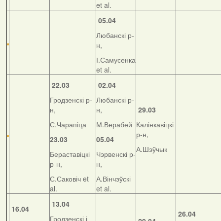
et al.
05.04
Любанскі р-
н,
І.Самусенка
et al.
22.03
02.04
Гродзенскі р-
Любанскі р-
н,
н,
29.03
С.Чарапіца
М.Верабей
Калінкавіцкі
р-н,
23.03
05.04
А.Шэўчык
Бераставіцкі
Чэрвенскі р-
р-н,
н,
С.Саковіч et
А.Вінчэўскі
al.
et al.
13.04
16.04
26.04
Гродзенскі і