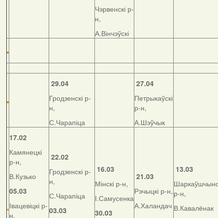
Чэрвенскі р-
н,
А.Вінчэўскі
29.04
27.04
Гродзенскі р-
Петрыкаўскі
н,
р-н,
С.Чарапіца
А.Шэўчык
17.02
Камянецкі
22.02
р-н,
16.03
13.03
Гродзенскі р-
В.Кузько
21.03
н,
Мінскі р-н,
Шаркаўшчынс
05.03
Рэчыцкі р-н,
р-н,
С.Чарапіца
І.Самусенка
Івацевіцкі р-
А.Халандач
В.Кавалёнак
03.03
30.03
н,