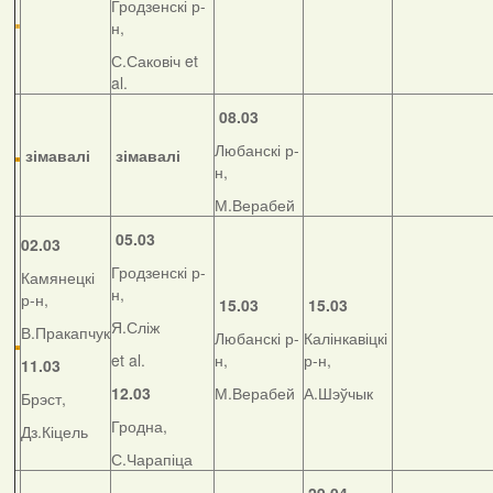
Гродзенскі р-
н,
С.Саковіч et
al.
08.03
Любанскі р-
зімавалі
зімавалі
н,
М.Верабей
05.03
02.03
Гродзенскі р-
Камянецкі
н,
р-н,
15.03
15.03
Я.Сліж
В.Пракапчук
Любанскі р-
Калінкавіцкі
et al.
н,
р-н,
11.03
12.03
М.Верабей
А.Шэўчык
Брэст,
Гродна,
Дз.Кіцель
С.Чарапіца