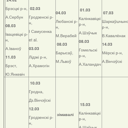
Брэсцкі р-н,
02.03
01.03
04.03
07.03
А.Сербун
Гродзенскі р-
Калінкавіцкі
Любанскі р-
Шаркаўшчынс
н,
р-н,
08.03
н,
р-н,
І Самусенка
А.Шэўчык
Івацевіцкі р-
М.Верабей
В.Кавалёнак
н,
et al.
08.03
08.03
14.03
А.Іваноў
03.03
Гомельскі
Барысаў,
Мёрскі р-н,
р-н,
11.03
Лідзкі р-н,
М.Львоў
А.Вінчэўскі
А.Халандач
Брэст,
А.Храмогін
Ю.Янкевіч
10.03
Гродна,
Дз.Вінчэўскі
15.03
12.03
Калінкавіцкі
зімавалі
Гродзенскі р-
р-н,
н,
А.Шэўчык