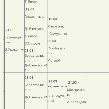
Т.Яварэц
12.03
Гродзенскі р-
16.03
н,
Мінскі р-н,
Дз.Вінчэўскі,
21.02
І.Самусенка
Т.Яварэц,
Камянецкі
29.03
р-н,
С.Саковіч
Стаўбцоўскі
В.Пракапчук
23.03
р-н,
Бераставіцкі
р-н,
М.Львоў
Дз.Вінчэўскі et
al.
23.03
23.03
21.03
Бераставіцкі
Чэрвенскі р-
р-н,
Мазырскі р-
н,
н,
А.Вінчэўскі
Дз.Вінчэўскі et
et al.
al.
А.Халандач