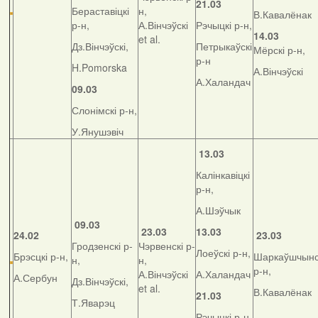
21.03
Бераставіцкі
н,
В.Кавалёнак
р-н,
А.Вінчэўскі
Рэчыцкі р-н,
14.03
et al.
Дз.Вінчэўскі,
Петрыкаўскі
Мёрскі р-н,
р-н
H.Pomorska
А.Вінчэўскі
А.Халандач
09.03
Слонімскі р-н,
У.Янушэвіч
13.03
Калінкавіцкі
р-н,
А.Шэўчык
09.03
23.03
13.03
24.02
23.03
Гродзенскі р-
Чэрвенскі р-
Лоеўскі р-н,
Брэсцкі р-н,
Шаркаўшчынс
н,
н,
р-н,
А.Вінчэўскі
А.Халандач
А.Сербун
Дз.Вінчэўскі,
et al.
В.Кавалёнак
21.03
Т.Яварэц
Рэчыцкі р-н,