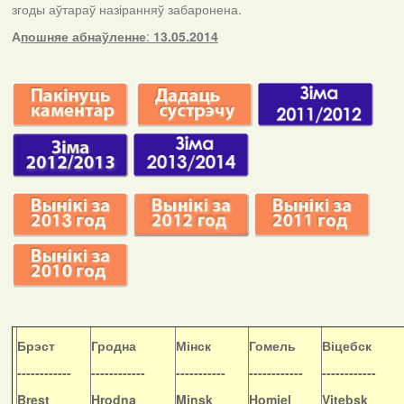
згоды аўтараў назіранняў забаронена.
А
пошняе абнаўленне
:
13.05.2014
Б
рэст
Гродна
Мінск
Гомель
Віцебск
------------
------------
-----------
------------
------------
Brest
Hrodna
Minsk
Homiel
Vitebsk