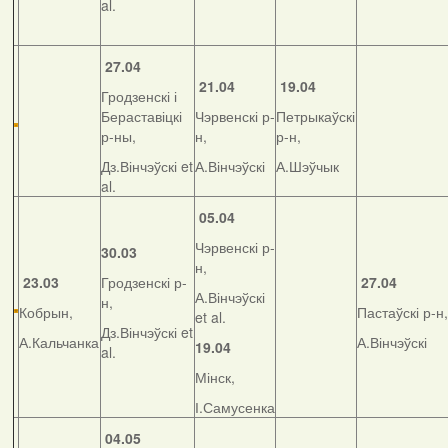
al.
27.04
21.04
19.04
Гродзенскі і
Бераставіцкі
Чэрвенскі р-
Петрыкаўскі
р-ны,
н,
р-н,
Дз.Вінчэўскі et
А.Вінчэўскі
А.Шэўчык
al.
05.04
Чэрвенскі р-
30.03
н,
23.03
Гродзенскі р-
27.04
А.Вінчэўскі
н,
Кобрын,
Пастаўскі р-н,
et al.
Дз.Вінчэўскі et
А.Кальчанка
А.Вінчэўскі
19.04
al.
Мінск,
І.Самусенка
04.05