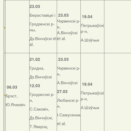
23.03
Бераставіцкі і
23.03
19.04
Чэрвенскі р-
Гродзенскі р-
Петрыкаўскі
н,
ны,
р-н,
А.Вінчэўскі
Дз.Вінчэўскі et
et al.
А.Шэўчык
al.
21.02
23.03
Гродна,
Чэрвенскі р-
н,
Дз.Вінчэўскі
А.Вінчэўскі
19.04
12.03
06.03
27.03
Петрыкаўскі
Гродзеснкі р-
Брэст,
р-н,
н,
Любанскі р-
Ю.Янкевіч
н,
А.Шэўчык
С.Саковіч,
І.Самусенка
Дз.Вінчэўскі,
et al.
Т.Яварэц