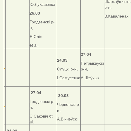
Шаркаўшчынс
Ю.Лукашэнка
р-н,
26.03
В.Кавалёнак
Гродзенскі р-
н,
Я.Сліж
et al.
27.04
24.03
Петрыкаўскі
Слуцкі р-н,
р-н,
І.Самусенка
А.Шэўчык
27.04
30.03
Гродзенскі р-
Чэрвенскі р-
н,
н,
С.Саковіч et
А.Вінчэўскі
al.
24.02