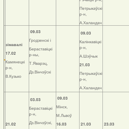
Петрыкаўскі
р-н,
А.Халандач
09.03
09.03
Гродзенскі і
Калінкавіцкі
зімавалі
р-н,
Бераставіцкі
17.02
р-ны,
А.Шэўчык
Камянецкі
Т.Яварэц,
21.03
р-н,
Дз.Вінчэўскі
Петрыкаўскі
В.Кузько
р-н,
А.Халандач
09.03
03.03
Мінск,
Бераставіцкі
р-н,
М.Львоў
Дз.Вінчэўскі,
21.02
16.03
21.03
23.03