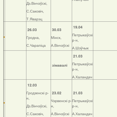
Дз.Вінчэўскі,
С.Саковіч,
Т.Яварэц
19.04
26.03
30.03
Петрыкаўскі
Гродна,
Мінск,
р-н,
С.Чарапіца
А.Вінчэўскі
А.Шэўчык
21.03
Петрыкаўскі
зімавалі
р-н,
А.Халандач
12.03
Гродзенскі р-
23.02
21.03
н,
Чэрвенскі р-
Петрыкаўскі
Дз.Вінчэўскі,
н,
р-н,
С.Саковіч,
А.Вінчэўскі
А.Халандач