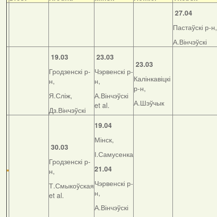
27.04
Пастаўскі р-н,
А.Вінчэўскі
19.03
23.03
23.03
Гродзенскі р-
Чэрвенскі р-
Калінкавіцкі
н,
н,
р-н,
Я.Сліж,
А.Вінчэўскі
А.Шэўчык
et al.
Дз.Вінчэўскі
19.04
Мінск,
30.03
І.Самусенка
Гродзенскі р-
21.04
н,
Чэрвенскі р-
Т.Смыкоўская
н,
et al.
А.Вінчэўскі