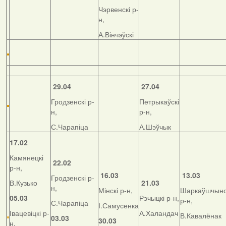
Чэрвенскі р-
н,
А.Вінчэўскі
29.04
27.04
Гродзенскі р-
Петрыкаўскі
н,
р-н,
С.Чарапіца
А.Шэўчык
17.02
Камянецкі
22.02
р-н,
16.03
13.03
Гродзенскі р-
В.Кузько
21.03
н,
Мінскі р-н,
Шаркаўшчынс
05.03
Рэчыцкі р-н,
р-н,
С.Чарапіца
І.Самусенка
Івацевіцкі р-
А.Халандач
В.Кавалёнак
03.03
30.03
н,