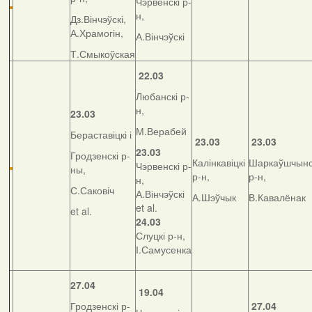
Чэрвенскі р-
н,
Дз.Вінчэўскі,
А.Храмогін,
А.Вінчэўскі
Т.Смыкоўская
22.03
Любанскі р-
н,
23.03
М.Верабей
Бераставіцкі і
23.03
23.03
23.03
Гродзенскі р-
Калінкавіцкі
Шаркаўшчынс
Чэрвенскі р-
ны,
р-н,
р-н,
н,
С.Саковіч
А.Вінчэўскі
А.Шэўчык
В.Кавалёнак
et al.
et al.
24.03
Слуцкі р-н,
І.Самусенка
27.04
19.04
Гродзенскі р-
27.04