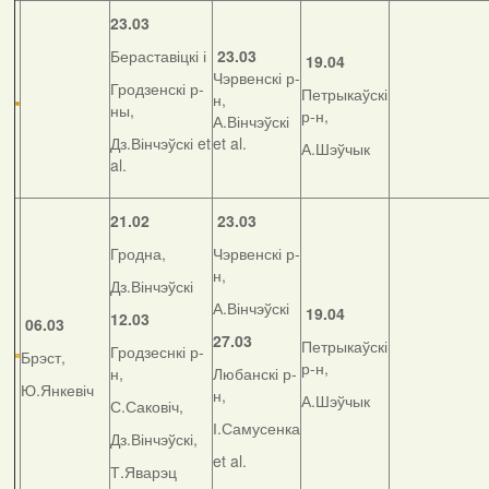
23.03
Бераставіцкі і
23.03
19.04
Чэрвенскі р-
Гродзенскі р-
Петрыкаўскі
н,
ны,
р-н,
А.Вінчэўскі
Дз.Вінчэўскі et
et al.
А.Шэўчык
al.
21.02
23.03
Гродна,
Чэрвенскі р-
н,
Дз.Вінчэўскі
А.Вінчэўскі
19.04
12.03
06.03
27.03
Петрыкаўскі
Гродзеснкі р-
Брэст,
р-н,
н,
Любанскі р-
Ю.Янкевіч
н,
А.Шэўчык
С.Саковіч,
І.Самусенка
Дз.Вінчэўскі,
et al.
Т.Яварэц