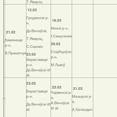
Т.Яварэц
12.03
Гродзенскі р-
16.03
н,
Мінскі р-н,
Дз.Вінчэўскі,
21.02
І.Самусенка
Т.Яварэц,
Камянецкі
29.03
р-н,
С.Саковіч
Стаўбцоўскі
В.Пракапчук
23.03
р-н,
Бераставіцкі
р-н,
М.Львоў
Дз.Вінчэўскі et
al.
23.03
23.03
21.03
Бераставіцкі
Чэрвенскі р-
р-н,
Мазырскі р-
н,
н,
А.Вінчэўскі
Дз.Вінчэўскі et
et al.
al.
А.Халандач