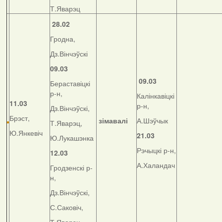
Т.Яварэц
28.02
Гродна,
Дз.Вінчэўскі
09.03
09.03
Бераставіцкі
р-н,
Калінкавіцкі
11.03
р-н,
Дз.Вінчэўскі,
Брэст,
зімавалі
А.Шэўчык
Т.Яварэц,
Ю.Янкевіч
21.03
Ю.Лукашэнка
Рэчыцкі р-н,
12.03
А.Халандач
Гродзенскі р-
н,
Дз.Вінчэўскі,
С.Саковіч,