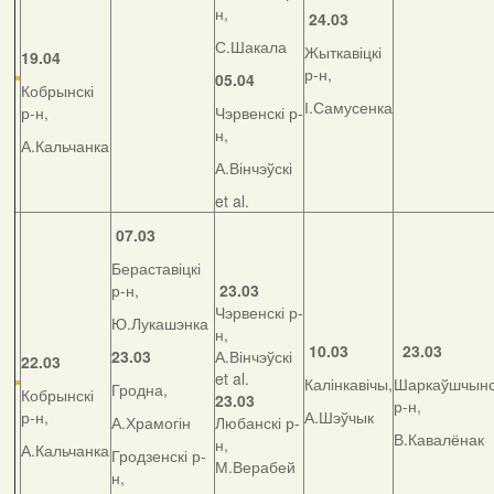
н,
24.03
С.Шакала
Жыткавіцкі
19.04
р-н,
05.04
Кобрынскі
І.Самусенка
р-н,
Чэрвенскі р-
н,
А.Кальчанка
А.Вінчэўскі
et al.
07.03
Бераставіцкі
р-н,
23.03
Чэрвенскі р-
Ю.Лукашэнка
н,
10.03
23.03
23.03
А.Вінчэўскі
22.03
et al.
Калінкавічы,
Шаркаўшчынс
Гродна,
Кобрынскі
23.03
р-н,
р-н,
А.Шэўчык
А.Храмогін
Любанскі р-
В.Кавалёнак
н,
А.Кальчанка
Гродзенскі р-
М.Верабей
н,