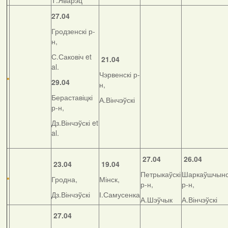
Т.Яварэц
27.04
Гродзенскі р-
н,
С.Саковіч et
21.04
al.
Чэрвенскі р-
29.04
н,
Бераставіцкі
А.Вінчэўскі
р-н,
Дз.Вінчэўскі et
al.
27.04
26.04
23.04
19.04
Петрыкаўскі
Шаркаўшчынс
Гродна,
Мінск,
р-н,
р-н,
Дз.Вінчэўскі
І.Самусенка
А.Шэўчык
А.Вінчэўскі
27.04