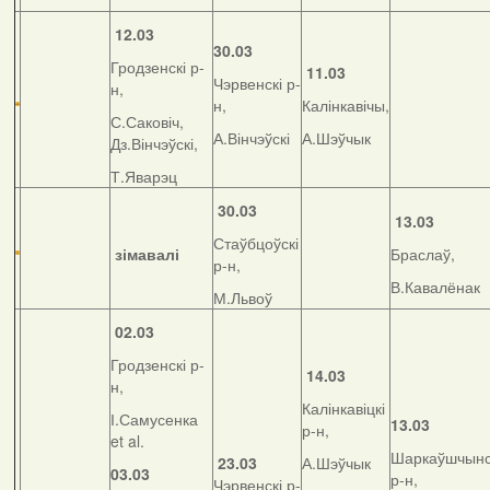
12.03
30.03
Гродзенскі р-
11.03
Чэрвенскі р-
н,
н,
Калінкавічы,
С.Саковіч,
А.Вінчэўскі
А.Шэўчык
Дз.Вінчэўскі,
Т.Яварэц
30.03
13.03
Стаўбцоўскі
зімавалі
Браслаў,
р-н,
В.Кавалёнак
М.Львоў
02.03
Гродзенскі р-
14.03
н,
Калінкавіцкі
І.Самусенка
13.03
р-н,
et al.
Шаркаўшчынс
23.03
А.Шэўчык
03.03
р-н,
Чэрвенскі р-