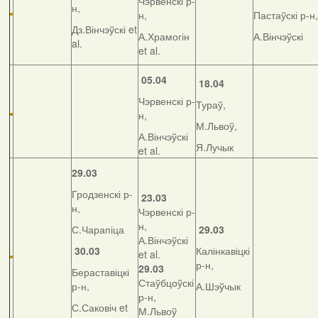
Чэрвенскі р-
н,
н,
Пастаўскі р-н,
Дз.Вінчэўскі et
А.Храмогін
А.Вінчэўскі
al.
et al.
05.04
18.04
Чэрвенскі р-
Тураў,
н,
М.Львоў,
А.Вінчэўскі
Я.Лучык
et al.
29.03
Гродзенскі р-
23.03
н,
Чэрвенскі р-
н,
С.Чарапіца
29.03
А.Вінчэўскі
30.03
Калінкавіцкі
et al.
р-н,
29.03
Бераставіцкі
Стаўбцоўскі
р-н,
А.Шэўчык
р-н,
С.Саковіч et
М.Львоў