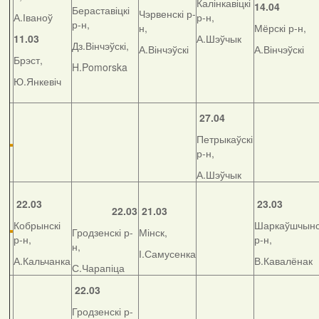
Калінкавіцкі
14.04
Бераставіцкі
Чэрвенскі р-
А.Іваноў
р-н,
р-н,
н,
Мёрскі р-н,
11.03
А.Шэўчык
Дз.Вінчэўскі,
А.Вінчэўскі
А.Вінчэўскі
Брэст,
H.Pomorska
Ю.Янкевіч
27.04
Петрыкаўскі
р-н,
А.Шэўчык
22.03
23.03
22.03
21.03
Кобрынскі
Шаркаўшчынс
Гродзенскі р-
Мінск,
р-н,
р-н,
н,
І.Самусенка
А.Кальчанка
В.Кавалёнак
С.Чарапіца
22.03
Гродзенскі р-