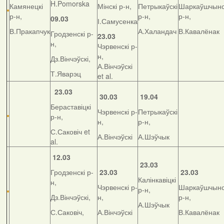
H.Pomorska
Камянецкі
Мінскі р-н,
Петрыкаўскі
Шаркаўшчынс
р-н,
р-н,
р-н,
09.03
І.Самусенка
В.Пракапчук
А.Халандач
В.Кавалёнак
Гродзенскі р-
23.03
н,
Чэрвенскі р-
н,
Дз.Вінчэўскі,
А.Вінчэўскі
Т.Яварэц
et al.
23.03
30.03
19.04
Бераставіцкі
Чэрвенскі р-
Петрыкаўскі
р-н,
н,
р-н,
С.Саковіч et
А.Вінчэўскі
А.Шэўчык
al.
12.03
23.03
Гродзенскі р-
23.03
23.03
Калінкавіцкі
н,
Чэрвенскі р-
Шаркаўшчынс
р-н,
Дз.Вінчэўскі,
н,
р-н,
А.Шэўчык
С.Саковіч,
А.Вінчэўскі
В.Кавалёнак