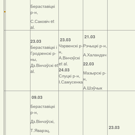
Бераставіцкі
р-н,
С.Саковіч et
al.
21.03
23.03
23.03
Чэрвенскі р-
Рэчыцкі р-н,
Бераставіцкі і
н,
Гродзенскі р-
А.Халандач
А.Вінчэўскі
ны,
et al.
22.03
Дз.Вінчэўскі et
24.03
al.
Мазырскі р-
Слуцкі р-н,
н,
І.Самусенка
А.Шэўчык
09.03
Бераставіцкі
р-н,
Дз.Вінчэўскі,
23.03
Т.Яварэц,