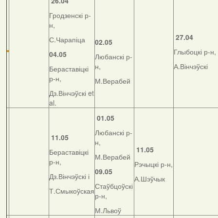
26.04
Гродзенскі р-
н,
27.04
С.Чарапіца
02.05
Глыбоцкі р-н,
04.05
Любанскі р-
н,
А.Вінчэўскі
Бераставіцкі
р-н,
М.Верабей
Дз.Вінчэўскі et
al.
01.05
Любанскі р-
11.05
н,
11.05
Бераставіцкі
М.Верабей
р-н,
Рэчыцкі р-н,
09.05
Дз.Вінчэўскі і
А.Шэўчык
Стаўбцоўскі
Т.Смыкоўская
р-н,
М.Львоў