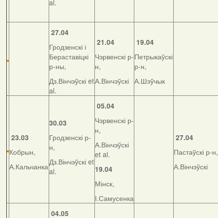
al.
27.04
21.04
19.04
Гродзенскі і
Бераставіцкі
Чэрвенскі р-
Петрыкаўскі
р-ны,
н,
р-н,
Дз.Вінчэўскі et
А.Вінчэўскі
А.Шэўчык
al.
05.04
Чэрвенскі р-
30.03
н,
23.03
Гродзенскі р-
27.04
А.Вінчэўскі
н,
Кобрын,
Пастаўскі р-н,
et al.
Дз.Вінчэўскі et
А.Кальчанка
А.Вінчэўскі
19.04
al.
Мінск,
І.Самусенка
04.05