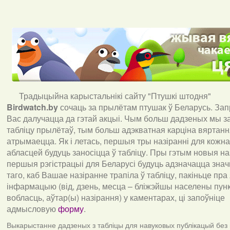
Традыцыйна карыстальнікі сайту "Птушкі штодня"
Birdwatch
.
by
сочаць за прылётам птушак ў Беларусь. За
Вас далучацца да гэтай акцыі. Чым больш дадзеных мы з
табліцу прылётаў, тым больш адэкватная карціна вяртан
атрымаецца. Як і летась, першыя тры назіранні для кожна
абласцей будуць заносіцца ў табліцу. Пры гэтым новыя наз
першыя рэгістрацыі для Беларусі будуць адзначацца знач
таго, каб Вашае назіранне трапіла ў табліцу, пакіньце пра
інфармацыю (від, дзень, месца – бліжэйшы населены пункт
вобласць, аўтар(ы) назірання) у каментарах, ці запоўніце
адмысловую
форму
.
Выкарыстанне дадзеных з табліцы для навуковых публікацый без