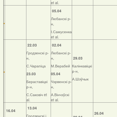
et al.
05.04
Любанскі р-
н,
І.Самусенка
et al.
22.03
02.04
Гродзенскі р-
Любанскі р-
н,
н,
29.03
С.Чарапіца
М.Верабей
Калінкавіцкі
р-н,
23.03
05.04
А.Шэўчык
Бераставіцкі
Чэрвенскі р-
р-н,
н,
С.Саковіч et
А.Вінчэўскі
al.
et al.
13.04
16.04
26.04
Гродзенскі і