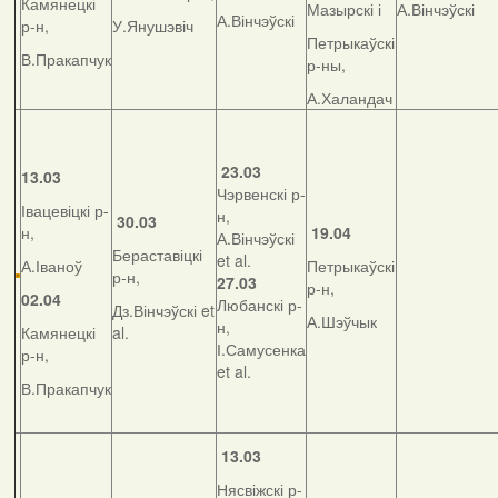
Камянецкі
Мазырскі і
А.Вінчэўскі
А.Вінчэўскі
р-н,
У.Янушэвіч
Петрыкаўскі
В.Пракапчук
р-ны,
А.Халандач
23.03
13.03
Чэрвенскі р-
Івацевіцкі р-
н,
30.03
н,
19.04
А.Вінчэўскі
Бераставіцкі
et al.
А.Іваноў
Петрыкаўскі
р-н,
27.03
р-н,
02.04
Любанскі р-
Дз.Вінчэўскі et
А.Шэўчык
н,
Камянецкі
al.
І.Самусенка
р-н,
et al.
В.Пракапчук
13.03
Нясвіжскі р-