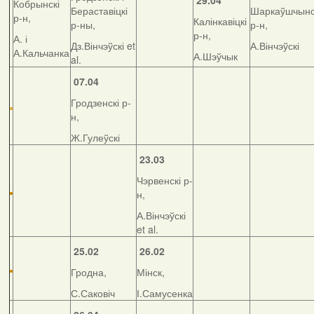
29.04
Кобрынскі
Бераставіцкі
Шаркаўшчынс
р-н,
Калінкавіцкі
р-ны,
р-н,
р-н,
А. і
Дз.Вінчэўскі et
А.Вінчэўскі
А.Кальчанка
А.Шэўчык
al.
07.04
Гродзенскі р-
н,
Ж.Гулеўскі
23.03
Чэрвенскі р-
н,
А.Вінчэўскі
et al.
25.02
26.02
Гродна,
Мінск,
С.Саковіч
І.Самусенка