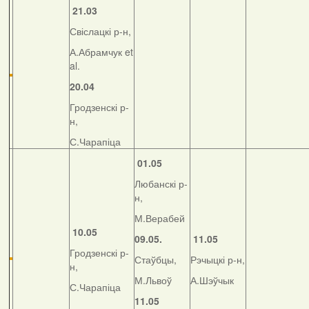
21.03
Свіслацкі р-н,
А.Абрамчук et
al.
20.04
Гродзенскі р-
н,
С.Чарапіца
01.05
Любанскі р-
н,
М.Верабей
10.05
09.05.
11.05
Гродзенскі р-
Стаўбцы,
Рэчыцкі р-н,
н,
М.Львоў
А.Шэўчык
С.Чарапіца
11.05