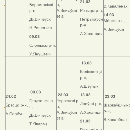
21.03
Бераставіцкі
н,
В.Кавалёнак
р-н,
А.Вінчэўскі
Рэчыцкі р-н,
14.03
et al.
Дз.Вінчэўскі,
Петрыкаўскі
Мёрскі р-н,
р-н
H.Pomorska
А.Вінчэўскі
А.Халандач
09.03
Слонімскі р-н,
У.Янушэвіч
13.03
Калінкавіцкі
р-н,
А.Шэўчык
09.03
23.03
13.03
24.02
23.03
Гродзенскі р-
Чэрвенскі р-
Лоеўскі р-н,
Брэсцкі р-н,
Шаркаўшчынс
н,
н,
р-н,
А.Вінчэўскі
А.Халандач
А.Сербун
Дз.Вінчэўскі,
et al.
В.Кавалёнак
21.03
Т.Яварэц
Рэчыцкі р-н,