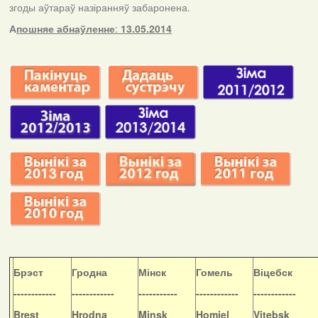
згоды аўтараў назіранняў забаронена.
А
пошняе абнаўленне
:
13.05.2014
Б
рэст
Гродна
Мінск
Гомель
Віцебск
------------
------------
-----------
------------
------------
Brest
Hrodna
Minsk
Homiel
Vitebsk