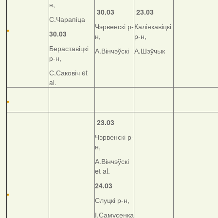
н,
30.03
23.03
С.Чарапіца
Чэрвенскі р-
Калінкавіцкі
30.03
н,
р-н,
Бераставіцкі
А.Вінчэўскі
А.Шэўчык
р-н,
С.Саковіч et
al.
23.03
Чэрвенскі р-
н,
А.Вінчэўскі
et al.
24.03
Слуцкі р-н,
І.Самусенка