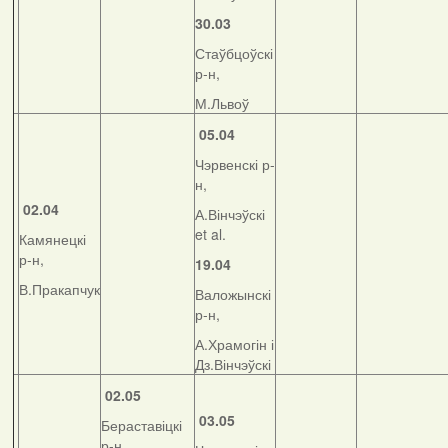
30.03
Стаўбцоўскі
р-н,
М.Львоў
05.04
Чэрвенскі р-
н,
02.04
А.Вінчэўскі
et al.
Камянецкі
р-н,
19.04
В.Пракапчук
Валожынскі
р-н,
А.Храмогін і
Дз.Вінчэўскі
02.05
03.05
Бераставіцкі
р-н,