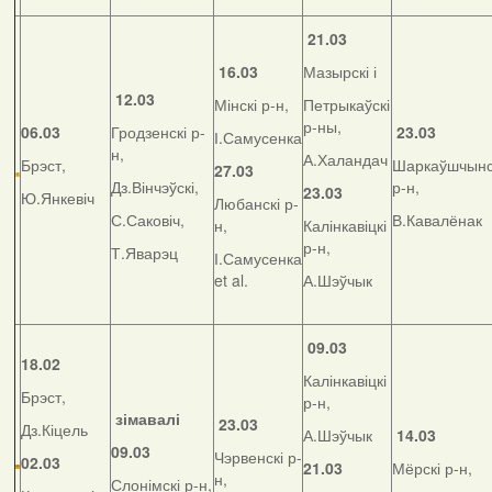
21.03
16.03
Мазырскі і
12.03
Мінскі р-н,
Петрыкаўскі
р-ны,
06.03
Гродзенскі р-
23.03
І.Самусенка
н,
А.Халандач
Брэст,
Шаркаўшчынс
27.03
Дз.Вінчэўскі,
р-н,
23.03
Ю.Янкевіч
Любанскі р-
С.Саковіч,
В.Кавалёнак
н,
Калінкавіцкі
р-н,
Т.Яварэц
І.Самусенка
et al.
А.Шэўчык
09.03
18.02
Калінкавіцкі
Брэст,
р-н,
зімавалі
23.03
Дз.Кіцель
А.Шэўчык
14.03
09.03
Чэрвенскі р-
02.03
21.03
Мёрскі р-н,
н,
Слонімскі р-н,