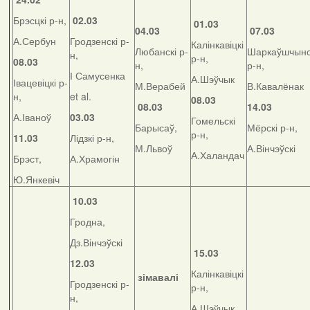
Брэсцкі р-н,
02.03
01.03
04.03
07.03
А.Сербун
Гродзенскі р-
Калінкавіцкі
Любанскі р-
Шаркаўшчынс
н,
р-н,
08.03
н,
р-н,
І Самусенка
А.Шэўчык
Івацевіцкі р-
М.Верабей
В.Кавалёнак
н,
et al.
08.03
08.03
14.03
А.Іваноў
03.03
Гомельскі
Барысаў,
Мёрскі р-н,
р-н,
11.03
Лідзкі р-н,
М.Львоў
А.Вінчэўскі
А.Халандач
Брэст,
А.Храмогін
Ю.Янкевіч
10.03
Гродна,
Дз.Вінчэўскі
15.03
12.03
Калінкавіцкі
зімавалі
Гродзенскі р-
р-н,
н,
А.Шэўчык