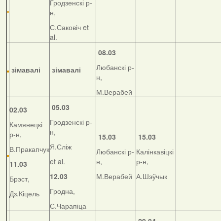
Гродзенскі р-
н,
С.Саковіч et
al.
08.03
Любанскі р-
зімавалі
зімавалі
н,
М.Верабей
05.03
02.03
Гродзенскі р-
Камянецкі
н,
р-н,
15.03
15.03
Я.Сліж
В.Пракапчук
Любанскі р-
Калінкавіцкі
et al.
н,
р-н,
11.03
12.03
М.Верабей
А.Шэўчык
Брэст,
Гродна,
Дз.Кіцель
С.Чарапіца