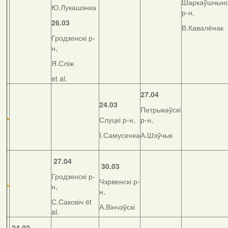
Шаркаўшчынс
Ю.Лукашэнка
р-н,
26.03
В.Кавалёнак
Гродзенскі р-
н,
Я.Сліж
et al.
27.04
24.03
Петрыкаўскі
Слуцкі р-н,
р-н,
І.Самусенка
А.Шэўчык
27.04
30.03
Гродзенскі р-
Чэрвенскі р-
н,
н,
С.Саковіч et
А.Вінчэўскі
al.
24.02