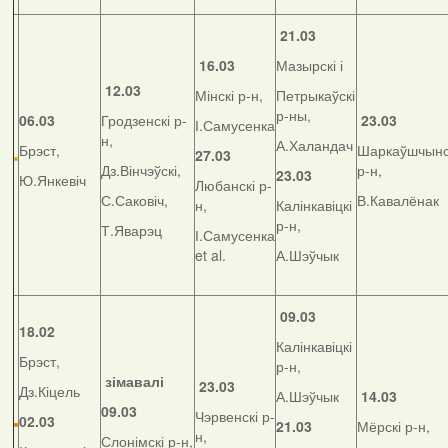
21.03
16.03
Мазырскі і
12.03
Мінскі р-н,
Петрыкаўскі
р-ны,
06.03
Гродзенскі р-
23.03
І.Самусенка
н,
А.Халандач
Брэст,
Шаркаўшчынс
27.03
Дз.Вінчэўскі,
р-н,
23.03
Ю.Янкевіч
Любанскі р-
С.Саковіч,
В.Кавалёнак
н,
Калінкавіцкі
р-н,
Т.Яварэц
І.Самусенка
et al.
А.Шэўчык
09.03
18.02
Калінкавіцкі
Брэст,
р-н,
зімавалі
23.03
Дз.Кіцель
А.Шэўчык
14.03
09.03
Чэрвенскі р-
02.03
21.03
Мёрскі р-н,
н,
Слонімскі р-н,