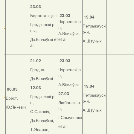
23.03
Бераставіцкі і
23.03
19.04
Чэрвенскі р-
Гродзенскі р-
Петрыкаўскі
н,
ны,
р-н,
А.Вінчэўскі
Дз.Вінчэўскі et
et al.
А.Шэўчык
al.
21.02
23.03
Гродна,
Чэрвенскі р-
н,
Дз.Вінчэўскі
А.Вінчэўскі
19.04
12.03
06.03
27.03
Петрыкаўскі
Гродзеснкі р-
Брэст,
р-н,
н,
Любанскі р-
Ю.Янкевіч
н,
А.Шэўчык
С.Саковіч,
І.Самусенка
Дз.Вінчэўскі,
et al.
Т.Яварэц