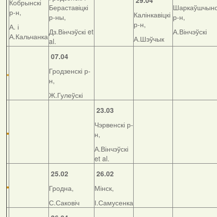
29.04
Кобрынскі
Бераставіцкі
Шаркаўшчынс
р-н,
Калінкавіцкі
р-ны,
р-н,
р-н,
А. і
Дз.Вінчэўскі et
А.Вінчэўскі
А.Кальчанка
А.Шэўчык
al.
07.04
Гродзенскі р-
н,
Ж.Гулеўскі
23.03
Чэрвенскі р-
н,
А.Вінчэўскі
et al.
25.02
26.02
Гродна,
Мінск,
С.Саковіч
І.Самусенка