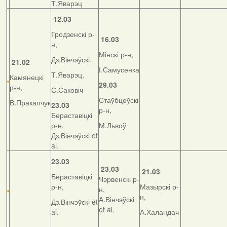
Т.Яварэц
12.03
Гродзенскі р-
16.03
н,
Мінскі р-н,
Дз.Вінчэўскі,
21.02
І.Самусенка
Т.Яварэц,
Камянецкі
29.03
р-н,
С.Саковіч
Стаўбцоўскі
В.Пракапчук
23.03
р-н,
Бераставіцкі
р-н,
М.Львоў
Дз.Вінчэўскі et
al.
23.03
23.03
21.03
Бераставіцкі
Чэрвенскі р-
р-н,
Мазырскі р-
н,
н,
А.Вінчэўскі
Дз.Вінчэўскі et
et al.
al.
А.Халандач