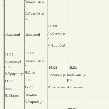
Гродзенскі р-
н,
С.Саковіч et
al.
08.03
Любанскі р-
зімавалі
зімавалі
н,
М.Верабей
05.03
02.03
Гродзенскі р-
Камянецкі
н,
р-н,
15.03
15.03
Я.Сліж
В.Пракапчук
Любанскі р-
Калінкавіцкі
et al.
н,
р-н,
11.03
12.03
М.Верабей
А.Шэўчык
Брэст,
Гродна,
Дз.Кіцель
С.Чарапіца