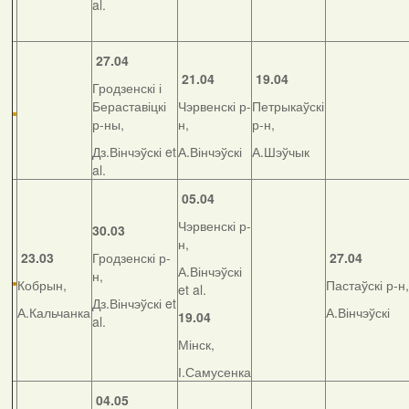
al.
27.04
21.04
19.04
Гродзенскі і
Бераставіцкі
Чэрвенскі р-
Петрыкаўскі
р-ны,
н,
р-н,
Дз.Вінчэўскі et
А.Вінчэўскі
А.Шэўчык
al.
05.04
Чэрвенскі р-
30.03
н,
23.03
Гродзенскі р-
27.04
А.Вінчэўскі
н,
Кобрын,
Пастаўскі р-н,
et al.
Дз.Вінчэўскі et
А.Кальчанка
А.Вінчэўскі
19.04
al.
Мінск,
І.Самусенка
04.05