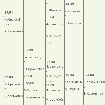
н,
24.03
С.Шакала
Жыткавіцкі
19.04
р-н,
05.04
Кобрынскі
І.Самусенка
р-н,
Чэрвенскі р-
н,
А.Кальчанка
А.Вінчэўскі
et al.
07.03
Бераставіцкі
р-н,
23.03
Чэрвенскі р-
Ю.Лукашэнка
н,
10.03
23.03
23.03
А.Вінчэўскі
22.03
et al.
Калінкавічы,
Шаркаўшчынс
Гродна,
Кобрынскі
23.03
р-н,
р-н,
А.Шэўчык
А.Храмогін
Любанскі р-
В.Кавалёнак
н,
А.Кальчанка
Гродзенскі р-
М.Верабей
н,