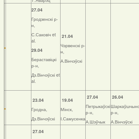
Т.Яварэц
27.04
Гродзенскі р-
н,
С.Саковіч et
21.04
al.
Чэрвенскі р-
29.04
н,
Бераставіцкі
А.Вінчэўскі
р-н,
Дз.Вінчэўскі et
al.
27.04
26.04
23.04
19.04
Петрыкаўскі
Шаркаўшчынс
Гродна,
Мінск,
р-н,
р-н,
Дз.Вінчэўскі
І.Самусенка
А.Шэўчык
А.Вінчэўскі
27.04