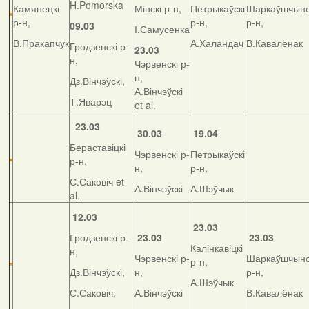
H.Pomorska
Камянецкі
Мінскі р-н,
Петрыкаўскі
Шаркаўшчынс
р-н,
р-н,
р-н,
09.03
І.Самусенка
В.Пракапчук
А.Халандач
В.Кавалёнак
Гродзенскі р-
23.03
н,
Чэрвенскі р-
н,
Дз.Вінчэўскі,
А.Вінчэўскі
Т.Яварэц
et al.
23.03
30.03
19.04
Бераставіцкі
Чэрвенскі р-
Петрыкаўскі
р-н,
н,
р-н,
С.Саковіч et
А.Вінчэўскі
А.Шэўчык
al.
12.03
23.03
Гродзенскі р-
23.03
23.03
Калінкавіцкі
н,
Чэрвенскі р-
Шаркаўшчынс
р-н,
Дз.Вінчэўскі,
н,
р-н,
А.Шэўчык
С.Саковіч,
А.Вінчэўскі
В.Кавалёнак