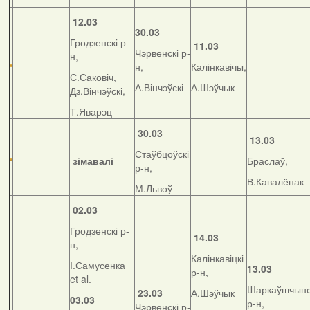
12.03
30.03
Гродзенскі р-
11.03
Чэрвенскі р-
н,
н,
Калінкавічы,
С.Саковіч,
А.Вінчэўскі
А.Шэўчык
Дз.Вінчэўскі,
Т.Яварэц
30.03
13.03
Стаўбцоўскі
зімавалі
Браслаў,
р-н,
В.Кавалёнак
М.Львоў
02.03
Гродзенскі р-
14.03
н,
Калінкавіцкі
І.Самусенка
13.03
р-н,
et al.
Шаркаўшчынс
23.03
А.Шэўчык
03.03
р-н,
Чэрвенскі р-