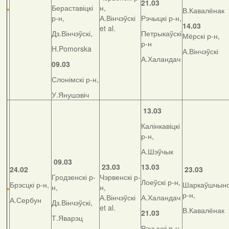
21.03
Бераставіцкі
н,
В.Кавалёнак
р-н,
А.Вінчэўскі
Рэчыцкі р-н,
14.03
et al.
Дз.Вінчэўскі,
Петрыкаўскі
Мёрскі р-н,
р-н
H.Pomorska
А.Вінчэўскі
А.Халандач
09.03
Слонімскі р-н,
У.Янушэвіч
13.03
Калінкавіцкі
р-н,
А.Шэўчык
09.03
23.03
13.03
24.02
23.03
Гродзенскі р-
Чэрвенскі р-
Лоеўскі р-н,
Брэсцкі р-н,
Шаркаўшчынс
н,
н,
р-н,
А.Вінчэўскі
А.Халандач
А.Сербун
Дз.Вінчэўскі,
et al.
В.Кавалёнак
21.03
Т.Яварэц
Рэчыцкі р-н,