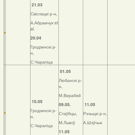
21.03
Свіслацкі р-н,
А.Абрамчук et
al.
20.04
Гродзенскі р-
н,
С.Чарапіца
01.05
Любанскі р-
н,
М.Верабей
10.05
09.05.
11.05
Гродзенскі р-
Стаўбцы,
Рэчыцкі р-н,
н,
М.Львоў
А.Шэўчык
С.Чарапіца
11.05