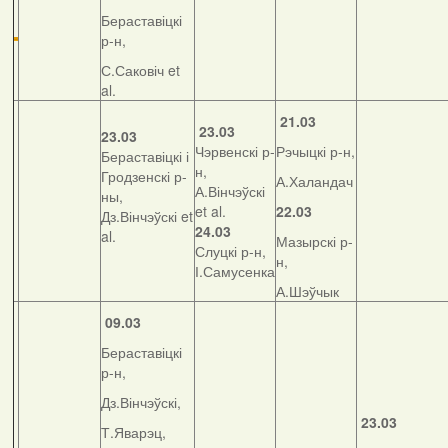
Бераставіцкі
р-н,
С.Саковіч et
al.
21.03
23.03
23.03
Чэрвенскі р-
Рэчыцкі р-н,
Бераставіцкі і
н,
Гродзенскі р-
А.Халандач
А.Вінчэўскі
ны,
et al.
22.03
Дз.Вінчэўскі et
24.03
al.
Мазырскі р-
Слуцкі р-н,
н,
І.Самусенка
А.Шэўчык
09.03
Бераставіцкі
р-н,
Дз.Вінчэўскі,
23.03
Т.Яварэц,