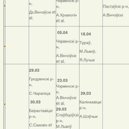
Чэрвенскі р-
н,
н,
Пастаўскі р-н,
Дз.Вінчэўскі et
А.Храмогін
А.Вінчэўскі
al.
et al.
05.04
18.04
Чэрвенскі р-
Тураў,
н,
М.Львоў,
А.Вінчэўскі
Я.Лучык
et al.
29.03
Гродзенскі р-
23.03
н,
Чэрвенскі р-
н,
С.Чарапіца
29.03
А.Вінчэўскі
30.03
Калінкавіцкі
et al.
р-н,
29.03
Бераставіцкі
Стаўбцоўскі
р-н,
А.Шэўчык
р-н,
С.Саковіч et
М.Львоў