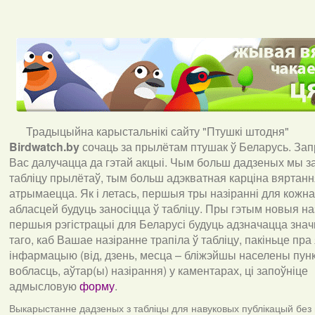
Традыцыйна карыстальнікі сайту "Птушкі штодня"
Birdwatch
.
by
сочаць за прылётам птушак ў Беларусь. За
Вас далучацца да гэтай акцыі. Чым больш дадзеных мы з
табліцу прылётаў, тым больш адэкватная карціна вяртан
атрымаецца. Як і летась, першыя тры назіранні для кожна
абласцей будуць заносіцца ў табліцу. Пры гэтым новыя наз
першыя рэгістрацыі для Беларусі будуць адзначацца знач
таго, каб Вашае назіранне трапіла ў табліцу, пакіньце пра
інфармацыю (від, дзень, месца – бліжэйшы населены пункт
вобласць, аўтар(ы) назірання) у каментарах, ці запоўніце
адмысловую
форму
.
Выкарыстанне дадзеных з табліцы для навуковых публікацый без