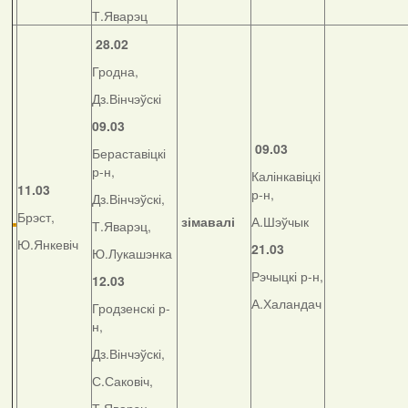
Т.Яварэц
28.02
Гродна,
Дз.Вінчэўскі
09.03
09.03
Бераставіцкі
р-н,
Калінкавіцкі
11.03
р-н,
Дз.Вінчэўскі,
Брэст,
зімавалі
А.Шэўчык
Т.Яварэц,
Ю.Янкевіч
21.03
Ю.Лукашэнка
Рэчыцкі р-н,
12.03
А.Халандач
Гродзенскі р-
н,
Дз.Вінчэўскі,
С.Саковіч,