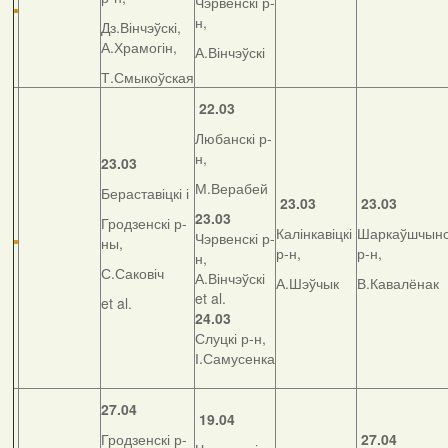
Чэрвенскі р-
н,
Дз.Вінчэўскі,
А.Храмогін,
А.Вінчэўскі
Т.Смыкоўская
22.03
Любанскі р-
н,
23.03
М.Верабей
Бераставіцкі і
23.03
23.03
23.03
Гродзенскі р-
Калінкавіцкі
Шаркаўшчынс
Чэрвенскі р-
ны,
р-н,
р-н,
н,
С.Саковіч
А.Вінчэўскі
А.Шэўчык
В.Кавалёнак
et al.
et al.
24.03
Слуцкі р-н,
І.Самусенка
27.04
19.04
Гродзенскі р-
27.04