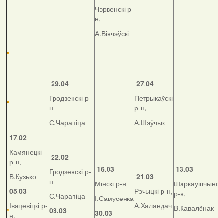
Чэрвенскі р-
н,
А.Вінчэўскі
29.04
27.04
Гродзенскі р-
Петрыкаўскі
н,
р-н,
С.Чарапіца
А.Шэўчык
17.02
Камянецкі
22.02
р-н,
16.03
13.03
Гродзенскі р-
В.Кузько
21.03
н,
Мінскі р-н,
Шаркаўшчынс
05.03
Рэчыцкі р-н,
р-н,
С.Чарапіца
І.Самусенка
Івацевіцкі р-
А.Халандач
В.Кавалёнак
03.03
30.03
н,