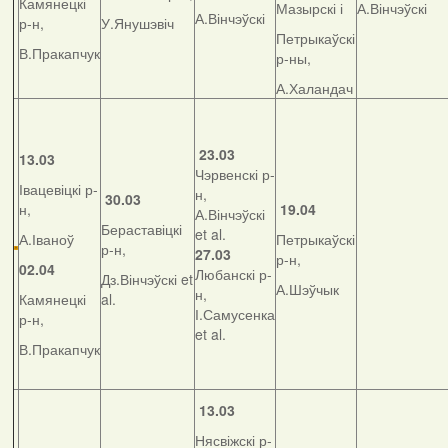
Камянецкі
Мазырскі і
А.Вінчэўскі
А.Вінчэўскі
р-н,
У.Янушэвіч
Петрыкаўскі
В.Пракапчук
р-ны,
А.Халандач
23.03
13.03
Чэрвенскі р-
Івацевіцкі р-
н,
30.03
н,
19.04
А.Вінчэўскі
Бераставіцкі
et al.
А.Іваноў
Петрыкаўскі
р-н,
27.03
р-н,
02.04
Любанскі р-
Дз.Вінчэўскі et
А.Шэўчык
н,
Камянецкі
al.
І.Самусенка
р-н,
et al.
В.Пракапчук
13.03
Нясвіжскі р-