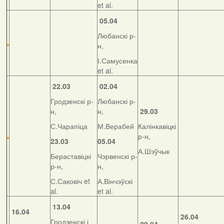
et al.
05.04
Любанскі р-
н,
І.Самусенка
et al.
22.03
02.04
Гродзенскі р-
Любанскі р-
н,
н,
29.03
С.Чарапіца
М.Верабей
Калінкавіцкі
р-н,
23.03
05.04
А.Шэўчык
Бераставіцкі
Чэрвенскі р-
р-н,
н,
С.Саковіч et
А.Вінчэўскі
al.
et al.
13.04
16.04
26.04
Гродзенскі і