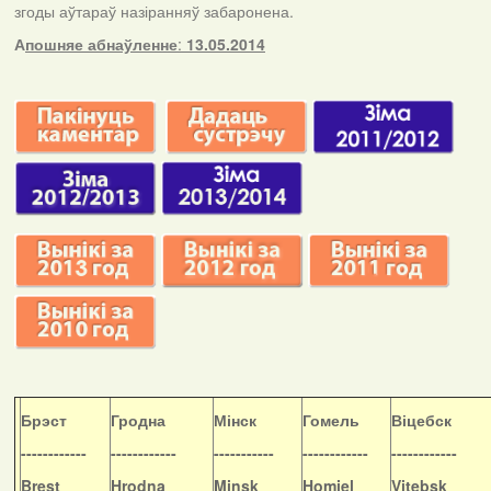
згоды аўтараў назіранняў забаронена.
А
пошняе абнаўленне
:
13.05.2014
Б
рэст
Гродна
Мінск
Гомель
Віцебск
------------
------------
-----------
------------
------------
Brest
Hrodna
Minsk
Homiel
Vitebsk