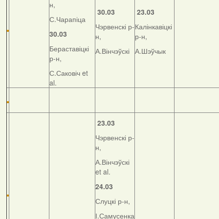
н,
30.03
23.03
С.Чарапіца
Чэрвенскі р-
Калінкавіцкі
30.03
н,
р-н,
Бераставіцкі
А.Вінчэўскі
А.Шэўчык
р-н,
С.Саковіч et
al.
23.03
Чэрвенскі р-
н,
А.Вінчэўскі
et al.
24.03
Слуцкі р-н,
І.Самусенка