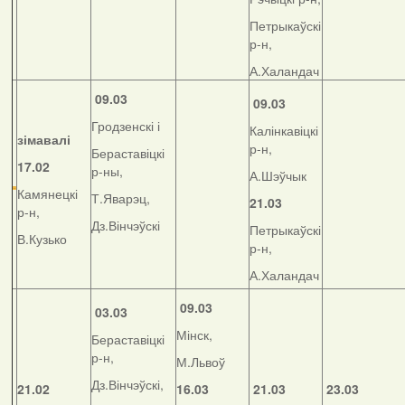
Петрыкаўскі
р-н,
А.Халандач
09.03
09.03
Гродзенскі і
Калінкавіцкі
зімавалі
р-н,
Бераставіцкі
17.02
р-ны,
А.Шэўчык
Камянецкі
Т.Яварэц,
21.03
р-н,
Дз.Вінчэўскі
Петрыкаўскі
В.Кузько
р-н,
А.Халандач
09.03
03.03
Мінск,
Бераставіцкі
р-н,
М.Львоў
Дз.Вінчэўскі,
21.02
16.03
21.03
23.03