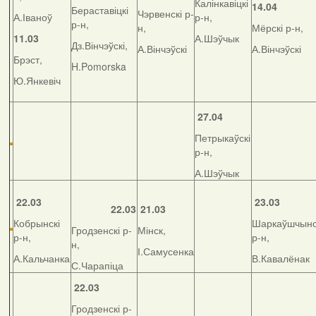
Калінкавіцкі
14.04
Бераставіцкі
Чэрвенскі р-
А.Іваноў
р-н,
р-н,
н,
Мёрскі р-н,
11.03
А.Шэўчык
Дз.Вінчэўскі,
А.Вінчэўскі
А.Вінчэўскі
Брэст,
H.Pomorska
Ю.Янкевіч
27.04
Петрыкаўскі
р-н,
А.Шэўчык
22.03
23.03
22.03
21.03
Кобрынскі
Шаркаўшчынс
Гродзенскі р-
Мінск,
р-н,
р-н,
н,
І.Самусенка
А.Кальчанка
В.Кавалёнак
С.Чарапіца
22.03
Гродзенскі р-