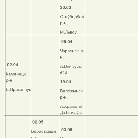
30.03
Стаўбцоўскі
р-н,
М.Львоў
05.04
Чэрвенскі р-
н,
02.04
А.Вінчэўскі
et al.
Камянецкі
р-н,
19.04
В.Пракапчук
Валожынскі
р-н,
А.Храмогін і
Дз.Вінчэўскі
02.05
03.05
Бераставіцкі
р-н,