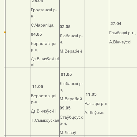
26.04
Гродзенскі р-
н,
27.04
С.Чарапіца
02.05
Глыбоцкі р-н,
04.05
Любанскі р-
н,
А.Вінчэўскі
Бераставіцкі
р-н,
М.Верабей
Дз.Вінчэўскі et
al.
01.05
Любанскі р-
11.05
н,
11.05
Бераставіцкі
М.Верабей
р-н,
Рэчыцкі р-н,
09.05
Дз.Вінчэўскі і
А.Шэўчык
Стаўбцоўскі
Т.Смыкоўская
р-н,
М.Львоў