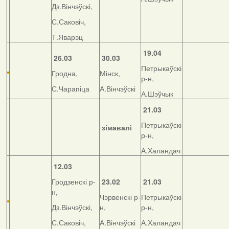
Дз.Вінчэўскі,
С.Саковіч,
Т.Яварэц
19.04
26.03
30.03
Петрыкаўскі
Гродна,
Мінск,
р-н,
С.Чарапіца
А.Вінчэўскі
А.Шэўчык
21.03
Петрыкаўскі
зімавалі
р-н,
А.Халандач
12.03
Гродзенскі р-
23.02
21.03
н,
Чэрвенскі р-
Петрыкаўскі
Дз.Вінчэўскі,
н,
р-н,
С.Саковіч,
А.Вінчэўскі
А.Халандач