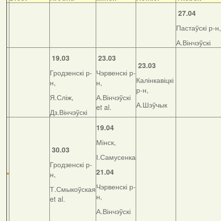
27.04
Пастаўскі р-н,
А.Вінчэўскі
19.03
23.03
23.03
Гродзенскі р-
Чэрвенскі р-
Калінкавіцкі
н,
н,
р-н,
Я.Сліж,
А.Вінчэўскі
А.Шэўчык
et al.
Дз.Вінчэўскі
19.04
Мінск,
30.03
І.Самусенка
Гродзенскі р-
21.04
н,
Чэрвенскі р-
Т.Смыкоўская
н,
et al.
А.Вінчэўскі