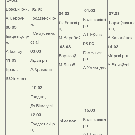
Брэсцкі р-н,
02.03
01.03
04.03
07.03
А.Сербун
Гродзенскі р-
Калінкавіцкі
Любанскі р-
Шаркаўшчынс
н,
р-н,
08.03
н,
р-н,
І Самусенка
А.Шэўчык
Івацевіцкі р-
М.Верабей
В.Кавалёнак
н,
et al.
08.03
08.03
14.03
А.Іваноў
03.03
Гомельскі
Барысаў,
Мёрскі р-н,
р-н,
11.03
Лідзкі р-н,
М.Львоў
А.Вінчэўскі
А.Халандач
Брэст,
А.Храмогін
Ю.Янкевіч
10.03
Гродна,
Дз.Вінчэўскі
15.03
12.03
Калінкавіцкі
зімавалі
Гродзенскі р-
р-н,
н,
А.Шэўчык