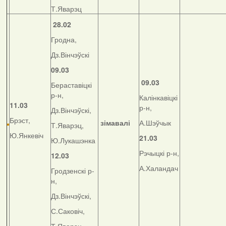
Т.Яварэц
28.02
Гродна,
Дз.Вінчэўскі
09.03
09.03
Бераставіцкі
р-н,
Калінкавіцкі
11.03
р-н,
Дз.Вінчэўскі,
Брэст,
зімавалі
А.Шэўчык
Т.Яварэц,
Ю.Янкевіч
21.03
Ю.Лукашэнка
Рэчыцкі р-н,
12.03
А.Халандач
Гродзенскі р-
н,
Дз.Вінчэўскі,
С.Саковіч,