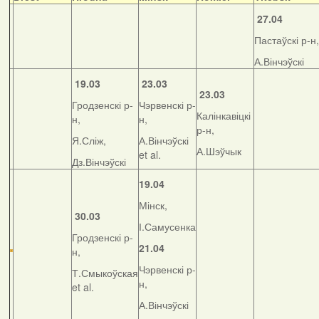
27.04
Пастаўскі р-н,
А.Вінчэўскі
19.03
23.03
23.03
Гродзенскі р-
Чэрвенскі р-
Калінкавіцкі
н,
н,
р-н,
Я.Сліж,
А.Вінчэўскі
А.Шэўчык
et al.
Дз.Вінчэўскі
19.04
Мінск,
30.03
І.Самусенка
Гродзенскі р-
21.04
н,
Чэрвенскі р-
Т.Смыкоўская
н,
et al.
А.Вінчэўскі