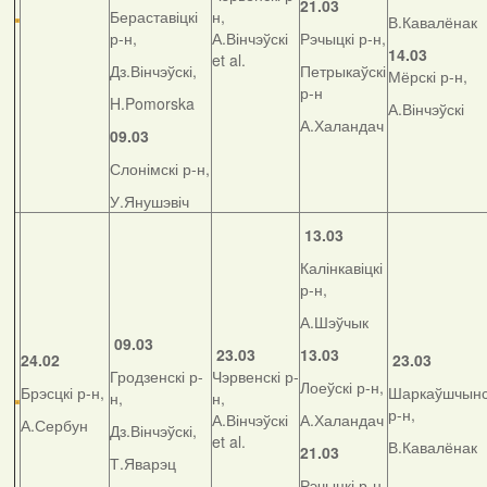
21.03
Бераставіцкі
н,
В.Кавалёнак
р-н,
А.Вінчэўскі
Рэчыцкі р-н,
14.03
et al.
Дз.Вінчэўскі,
Петрыкаўскі
Мёрскі р-н,
р-н
H.Pomorska
А.Вінчэўскі
А.Халандач
09.03
Слонімскі р-н,
У.Янушэвіч
13.03
Калінкавіцкі
р-н,
А.Шэўчык
09.03
23.03
13.03
24.02
23.03
Гродзенскі р-
Чэрвенскі р-
Лоеўскі р-н,
Брэсцкі р-н,
Шаркаўшчынс
н,
н,
р-н,
А.Вінчэўскі
А.Халандач
А.Сербун
Дз.Вінчэўскі,
et al.
В.Кавалёнак
21.03
Т.Яварэц
Рэчыцкі р-н,