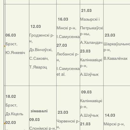
21.03
16.03
Мазырскі і
12.03
Мінскі р-н,
Петрыкаўскі
р-ны,
06.03
Гродзенскі р-
23.03
І.Самусенка
н,
А.Халандач
Брэст,
Шаркаўшчынс
27.03
Дз.Вінчэўскі,
р-н,
23.03
Ю.Янкевіч
Любанскі р-
С.Саковіч,
В.Кавалёнак
н,
Калінкавіцкі
р-н,
Т.Яварэц
І.Самусенка
et al.
А.Шэўчык
09.03
18.02
Калінкавіцкі
Брэст,
р-н,
зімавалі
23.03
Дз.Кіцель
А.Шэўчык
14.03
09.03
Чэрвенскі р-
02.03
21.03
Мёрскі р-н,
н,
Слонімскі р-н,