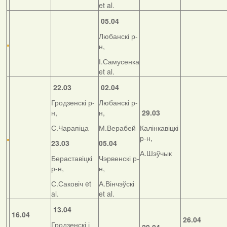
et al.
05.04
Любанскі р-
н,
І.Самусенка
et al.
22.03
02.04
Гродзенскі р-
Любанскі р-
н,
н,
29.03
С.Чарапіца
М.Верабей
Калінкавіцкі
р-н,
23.03
05.04
А.Шэўчык
Бераставіцкі
Чэрвенскі р-
р-н,
н,
С.Саковіч et
А.Вінчэўскі
al.
et al.
13.04
16.04
26.04
Гродзенскі і