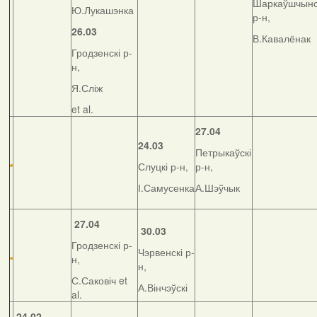
Шаркаўшчынс
Ю.Лукашэнка
р-н,
26.03
В.Кавалёнак
Гродзенскі р-
н,
Я.Сліж
et al.
27.04
24.03
Петрыкаўскі
Слуцкі р-н,
р-н,
І.Самусенка
А.Шэўчык
27.04
30.03
Гродзенскі р-
Чэрвенскі р-
н,
н,
С.Саковіч et
А.Вінчэўскі
al.
24.02