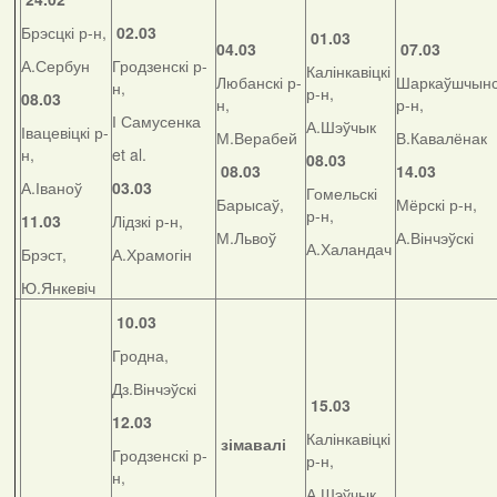
Брэсцкі р-н,
02.03
01.03
04.03
07.03
А.Сербун
Гродзенскі р-
Калінкавіцкі
Любанскі р-
Шаркаўшчынс
н,
р-н,
08.03
н,
р-н,
І Самусенка
А.Шэўчык
Івацевіцкі р-
М.Верабей
В.Кавалёнак
н,
et al.
08.03
08.03
14.03
А.Іваноў
03.03
Гомельскі
Барысаў,
Мёрскі р-н,
р-н,
11.03
Лідзкі р-н,
М.Львоў
А.Вінчэўскі
А.Халандач
Брэст,
А.Храмогін
Ю.Янкевіч
10.03
Гродна,
Дз.Вінчэўскі
15.03
12.03
Калінкавіцкі
зімавалі
Гродзенскі р-
р-н,
н,
А.Шэўчык