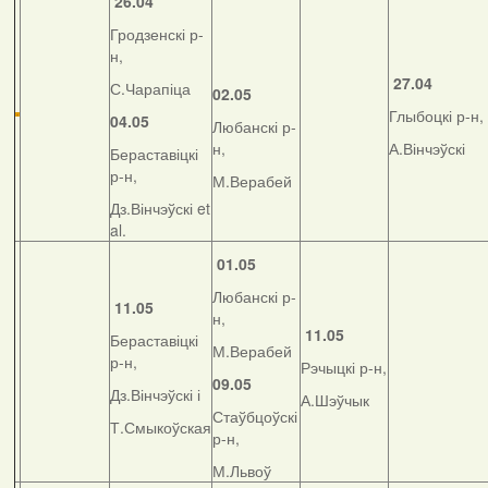
26.04
Гродзенскі р-
н,
27.04
С.Чарапіца
02.05
Глыбоцкі р-н,
04.05
Любанскі р-
н,
А.Вінчэўскі
Бераставіцкі
р-н,
М.Верабей
Дз.Вінчэўскі et
al.
01.05
Любанскі р-
11.05
н,
11.05
Бераставіцкі
М.Верабей
р-н,
Рэчыцкі р-н,
09.05
Дз.Вінчэўскі і
А.Шэўчык
Стаўбцоўскі
Т.Смыкоўская
р-н,
М.Львоў