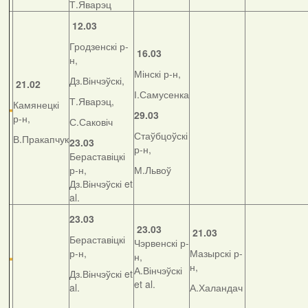
Т.Яварэц
12.03
Гродзенскі р-
16.03
н,
Мінскі р-н,
Дз.Вінчэўскі,
21.02
І.Самусенка
Т.Яварэц,
Камянецкі
29.03
р-н,
С.Саковіч
Стаўбцоўскі
В.Пракапчук
23.03
р-н,
Бераставіцкі
р-н,
М.Львоў
Дз.Вінчэўскі et
al.
23.03
23.03
21.03
Бераставіцкі
Чэрвенскі р-
р-н,
Мазырскі р-
н,
н,
А.Вінчэўскі
Дз.Вінчэўскі et
et al.
al.
А.Халандач