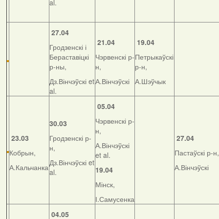
al.
27.04
21.04
19.04
Гродзенскі і
Бераставіцкі
Чэрвенскі р-
Петрыкаўскі
р-ны,
н,
р-н,
Дз.Вінчэўскі et
А.Вінчэўскі
А.Шэўчык
al.
05.04
Чэрвенскі р-
30.03
н,
23.03
Гродзенскі р-
27.04
А.Вінчэўскі
н,
Кобрын,
Пастаўскі р-н,
et al.
Дз.Вінчэўскі et
А.Кальчанка
А.Вінчэўскі
19.04
al.
Мінск,
І.Самусенка
04.05