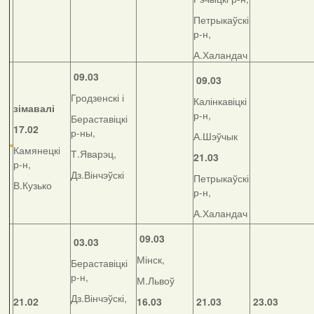
Петрыкаўскі
р-н,
А.Халандач
09.03
09.03
Гродзенскі і
Калінкавіцкі
зімавалі
р-н,
Бераставіцкі
17.02
р-ны,
А.Шэўчык
Камянецкі
Т.Яварэц,
21.03
р-н,
Дз.Вінчэўскі
Петрыкаўскі
В.Кузько
р-н,
А.Халандач
09.03
03.03
Мінск,
Бераставіцкі
р-н,
М.Львоў
Дз.Вінчэўскі,
21.02
16.03
21.03
23.03