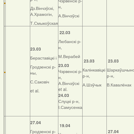
Чэрвенскі р-
н,
Дз.Вінчэўскі,
А.Храмогін,
А.Вінчэўскі
Т.Смыкоўская
22.03
Любанскі р-
н,
23.03
М.Верабей
Бераставіцкі і
23.03
23.03
23.03
Гродзенскі р-
Калінкавіцкі
Шаркаўшчынс
Чэрвенскі р-
ны,
р-н,
р-н,
н,
С.Саковіч
А.Вінчэўскі
А.Шэўчык
В.Кавалёнак
et al.
et al.
24.03
Слуцкі р-н,
І.Самусенка
27.04
19.04
Гродзенскі р-
27.04