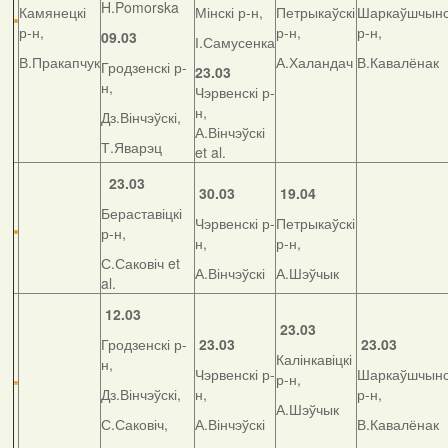
H.Pomorska
Камянецкі
Мінскі р-н,
Петрыкаўскі
Шаркаўшчынс
р-н,
р-н,
р-н,
09.03
І.Самусенка
В.Пракапчук
А.Халандач
В.Кавалёнак
Гродзенскі р-
23.03
н,
Чэрвенскі р-
н,
Дз.Вінчэўскі,
А.Вінчэўскі
Т.Яварэц
et al.
23.03
30.03
19.04
Бераставіцкі
Чэрвенскі р-
Петрыкаўскі
р-н,
н,
р-н,
С.Саковіч et
А.Вінчэўскі
А.Шэўчык
al.
12.03
23.03
Гродзенскі р-
23.03
23.03
Калінкавіцкі
н,
Чэрвенскі р-
Шаркаўшчынс
р-н,
Дз.Вінчэўскі,
н,
р-н,
А.Шэўчык
С.Саковіч,
А.Вінчэўскі
В.Кавалёнак