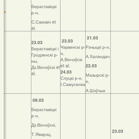
Бераставіцкі
р-н,
С.Саковіч et
al.
21.03
23.03
23.03
Чэрвенскі р-
Рэчыцкі р-н,
Бераставіцкі і
н,
Гродзенскі р-
А.Халандач
А.Вінчэўскі
ны,
et al.
22.03
Дз.Вінчэўскі et
24.03
al.
Мазырскі р-
Слуцкі р-н,
н,
І.Самусенка
А.Шэўчык
09.03
Бераставіцкі
р-н,
Дз.Вінчэўскі,
23.03
Т.Яварэц,