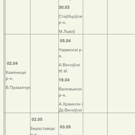
30.03
Стаўбцоўскі
р-н,
М.Львоў
05.04
Чэрвенскі р-
н,
02.04
А.Вінчэўскі
et al.
Камянецкі
р-н,
19.04
В.Пракапчук
Валожынскі
р-н,
А.Храмогін і
Дз.Вінчэўскі
02.05
03.05
Бераставіцкі
р-н,