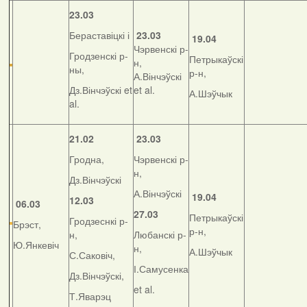
23.03
Бераставіцкі і
23.03
19.04
Чэрвенскі р-
Гродзенскі р-
Петрыкаўскі
н,
ны,
р-н,
А.Вінчэўскі
Дз.Вінчэўскі et
et al.
А.Шэўчык
al.
21.02
23.03
Гродна,
Чэрвенскі р-
н,
Дз.Вінчэўскі
А.Вінчэўскі
19.04
12.03
06.03
27.03
Петрыкаўскі
Гродзеснкі р-
Брэст,
р-н,
н,
Любанскі р-
Ю.Янкевіч
н,
А.Шэўчык
С.Саковіч,
І.Самусенка
Дз.Вінчэўскі,
et al.
Т.Яварэц