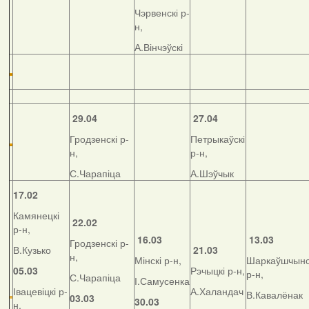
Чэрвенскі р-
н,
А.Вінчэўскі
29.04
27.04
Гродзенскі р-
Петрыкаўскі
н,
р-н,
С.Чарапіца
А.Шэўчык
17.02
Камянецкі
22.02
р-н,
16.03
13.03
Гродзенскі р-
В.Кузько
21.03
н,
Мінскі р-н,
Шаркаўшчынс
05.03
Рэчыцкі р-н,
р-н,
С.Чарапіца
І.Самусенка
Івацевіцкі р-
А.Халандач
В.Кавалёнак
03.03
30.03
н,