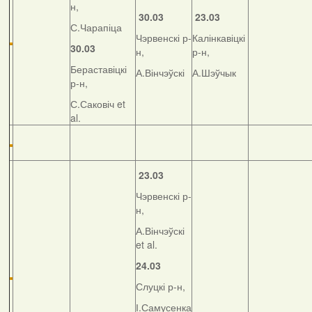
н,
30.03
23.03
С.Чарапіца
Чэрвенскі р-
Калінкавіцкі
30.03
н,
р-н,
Бераставіцкі
А.Вінчэўскі
А.Шэўчык
р-н,
С.Саковіч et
al.
23.03
Чэрвенскі р-
н,
А.Вінчэўскі
et al.
24.03
Слуцкі р-н,
І.Самусенка