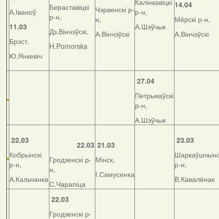
Калінкавіцкі
14.04
Бераставіцкі
Чэрвенскі р-
А.Іваноў
р-н,
р-н,
н,
Мёрскі р-н,
11.03
А.Шэўчык
Дз.Вінчэўскі,
А.Вінчэўскі
А.Вінчэўскі
Брэст,
H.Pomorska
Ю.Янкевіч
27.04
Петрыкаўскі
р-н,
А.Шэўчык
22.03
23.03
22.03
21.03
Кобрынскі
Шаркаўшчынс
Гродзенскі р-
Мінск,
р-н,
р-н,
н,
І.Самусенка
А.Кальчанка
В.Кавалёнак
С.Чарапіца
22.03
Гродзенскі р-