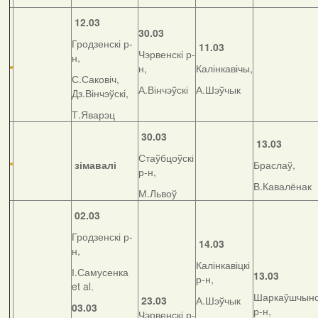
12.03
30.03
Гродзенскі р-
11.03
Чэрвенскі р-
н,
н,
Калінкавічы,
С.Саковіч,
А.Вінчэўскі
А.Шэўчык
Дз.Вінчэўскі,
Т.Яварэц
30.03
13.03
Стаўбцоўскі
зімавалі
Браслаў,
р-н,
В.Кавалёнак
М.Львоў
02.03
Гродзенскі р-
14.03
н,
Калінкавіцкі
І.Самусенка
13.03
р-н,
et al.
Шаркаўшчынс
23.03
А.Шэўчык
03.03
р-н,
Чэрвенскі р-