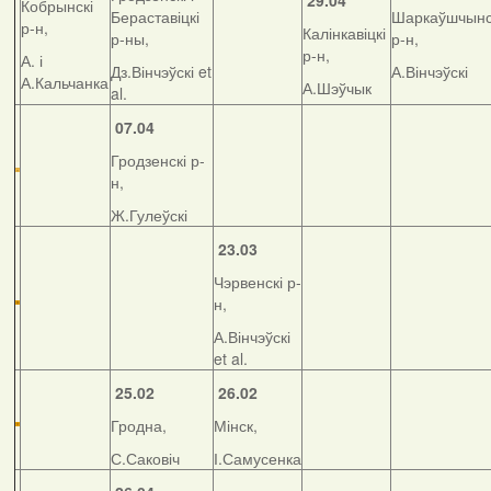
29.04
Кобрынскі
Бераставіцкі
Шаркаўшчынс
р-н,
Калінкавіцкі
р-ны,
р-н,
р-н,
А. і
Дз.Вінчэўскі et
А.Вінчэўскі
А.Кальчанка
А.Шэўчык
al.
07.04
Гродзенскі р-
н,
Ж.Гулеўскі
23.03
Чэрвенскі р-
н,
А.Вінчэўскі
et al.
25.02
26.02
Гродна,
Мінск,
С.Саковіч
І.Самусенка