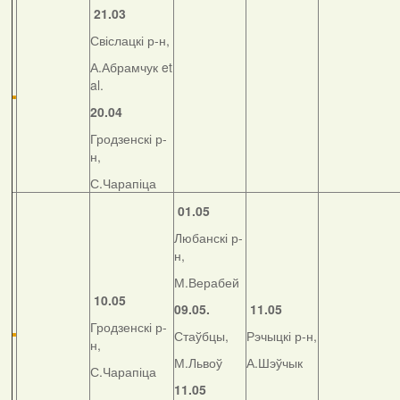
21.03
Свіслацкі р-н,
А.Абрамчук et
al.
20.04
Гродзенскі р-
н,
С.Чарапіца
01.05
Любанскі р-
н,
М.Верабей
10.05
09.05.
11.05
Гродзенскі р-
Стаўбцы,
Рэчыцкі р-н,
н,
М.Львоў
А.Шэўчык
С.Чарапіца
11.05