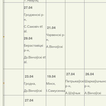
Т.Яварэц
27.04
Гродзенскі р-
н,
С.Саковіч et
21.04
al.
Чэрвенскі р-
29.04
н,
Бераставіцкі
А.Вінчэўскі
р-н,
Дз.Вінчэўскі et
al.
27.04
26.04
23.04
19.04
Петрыкаўскі
Шаркаўшчынс
Гродна,
Мінск,
р-н,
р-н,
Дз.Вінчэўскі
І.Самусенка
А.Шэўчык
А.Вінчэўскі
27.04