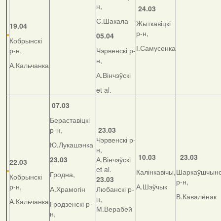
н,
24.03
С.Шакала
Жыткавіцкі
19.04
р-н,
05.04
Кобрынскі
І.Самусенка
р-н,
Чэрвенскі р-
н,
А.Кальчанка
А.Вінчэўскі
et al.
07.03
Бераставіцкі
р-н,
23.03
Чэрвенскі р-
Ю.Лукашэнка
н,
10.03
23.03
23.03
А.Вінчэўскі
22.03
et al.
Калінкавічы,
Шаркаўшчынс
Гродна,
Кобрынскі
23.03
р-н,
р-н,
А.Шэўчык
А.Храмогін
Любанскі р-
В.Кавалёнак
н,
А.Кальчанка
Гродзенскі р-
М.Верабей
н,