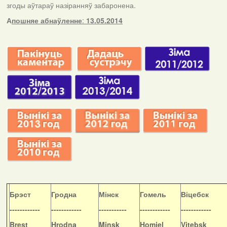
згоды аўтараў назіранняў забаронена.
А
пошняе абнаўленне
:
13.05.2014
Б
рэст
Гродна
Мінск
Гомель
Віцебск
------------
------------
-----------
------------
------------
Brest
Hrodna
Minsk
Homiel
Vitebsk