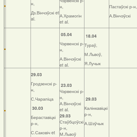
Чэрвенскі р-
н,
н,
Пастаўскі р-н,
Дз.Вінчэўскі et
А.Храмогін
А.Вінчэўскі
al.
et al.
05.04
18.04
Чэрвенскі р-
Тураў,
н,
М.Львоў,
А.Вінчэўскі
Я.Лучык
et al.
29.03
Гродзенскі р-
23.03
н,
Чэрвенскі р-
н,
С.Чарапіца
29.03
А.Вінчэўскі
30.03
Калінкавіцкі
et al.
р-н,
29.03
Бераставіцкі
Стаўбцоўскі
р-н,
А.Шэўчык
р-н,
С.Саковіч et
М.Львоў