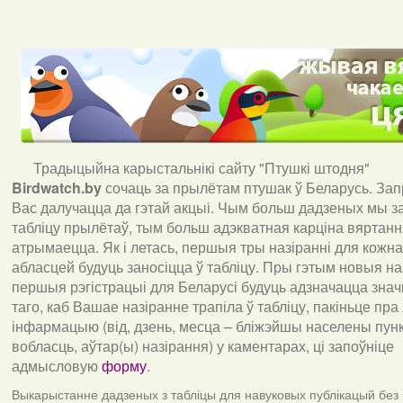
Традыцыйна карыстальнікі сайту "Птушкі штодня"
Birdwatch
.
by
сочаць за прылётам птушак ў Беларусь. За
Вас далучацца да гэтай акцыі. Чым больш дадзеных мы з
табліцу прылётаў, тым больш адэкватная карціна вяртан
атрымаецца. Як і летась, першыя тры назіранні для кожна
абласцей будуць заносіцца ў табліцу. Пры гэтым новыя наз
першыя рэгістрацыі для Беларусі будуць адзначацца знач
таго, каб Вашае назіранне трапіла ў табліцу, пакіньце пра
інфармацыю (від, дзень, месца – бліжэйшы населены пункт
вобласць, аўтар(ы) назірання) у каментарах, ці запоўніце
адмысловую
форму
.
Выкарыстанне дадзеных з табліцы для навуковых публікацый без