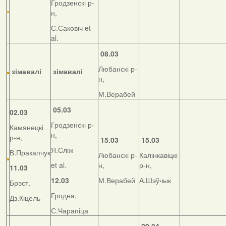
Гродзенскі р-
н,
С.Саковіч et
al.
08.03
Любанскі р-
зімавалі
зімавалі
н,
М.Верабей
05.03
02.03
Гродзенскі р-
Камянецкі
н,
р-н,
15.03
15.03
Я.Сліж
В.Пракапчук
Любанскі р-
Калінкавіцкі
et al.
н,
р-н,
11.03
12.03
М.Верабей
А.Шэўчык
Брэст,
Гродна,
Дз.Кіцель
С.Чарапіца