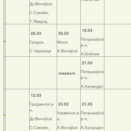
Дз.Вінчэўскі,
С.Саковіч,
Т.Яварэц
19.04
26.03
30.03
Петрыкаўскі
Гродна,
Мінск,
р-н,
С.Чарапіца
А.Вінчэўскі
А.Шэўчык
21.03
Петрыкаўскі
зімавалі
р-н,
А.Халандач
12.03
Гродзенскі р-
23.02
21.03
н,
Чэрвенскі р-
Петрыкаўскі
Дз.Вінчэўскі,
н,
р-н,
С.Саковіч,
А.Вінчэўскі
А.Халандач