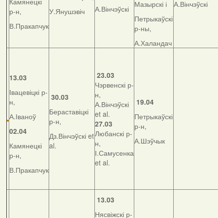
Камянецкі
Мазырскі і
А.Вінчэўскі
А.Вінчэўскі
р-н,
У.Янушэвіч
Петрыкаўскі
В.Пракапчук
р-ны,
А.Халандач
23.03
13.03
Чэрвенскі р-
Івацевіцкі р-
н,
30.03
н,
19.04
А.Вінчэўскі
Бераставіцкі
et al.
А.Іваноў
Петрыкаўскі
р-н,
27.03
р-н,
02.04
Любанскі р-
Дз.Вінчэўскі et
А.Шэўчык
н,
Камянецкі
al.
І.Самусенка
р-н,
et al.
В.Пракапчук
13.03
Нясвіжскі р-