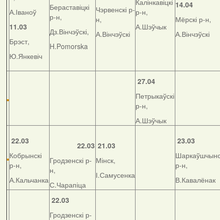
Калінкавіцкі
14.04
Бераставіцкі
Чэрвенскі р-
А.Іваноў
р-н,
р-н,
н,
Мёрскі р-н,
11.03
А.Шэўчык
Дз.Вінчэўскі,
А.Вінчэўскі
А.Вінчэўскі
Брэст,
H.Pomorska
Ю.Янкевіч
27.04
Петрыкаўскі
р-н,
А.Шэўчык
22.03
23.03
22.03
21.03
Кобрынскі
Шаркаўшчынс
Гродзенскі р-
Мінск,
р-н,
р-н,
н,
І.Самусенка
А.Кальчанка
В.Кавалёнак
С.Чарапіца
22.03
Гродзенскі р-