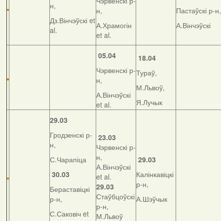
Чэрвенскі р-
н,
н,
Пастаўскі р-н,
Дз.Вінчэўскі et
А.Храмогін
А.Вінчэўскі
al.
et al.
05.04
18.04
Чэрвенскі р-
Тураў,
н,
М.Львоў,
А.Вінчэўскі
Я.Лучык
et al.
29.03
Гродзенскі р-
23.03
н,
Чэрвенскі р-
н,
С.Чарапіца
29.03
А.Вінчэўскі
30.03
Калінкавіцкі
et al.
р-н,
29.03
Бераставіцкі
Стаўбцоўскі
р-н,
А.Шэўчык
р-н,
С.Саковіч et
М.Львоў