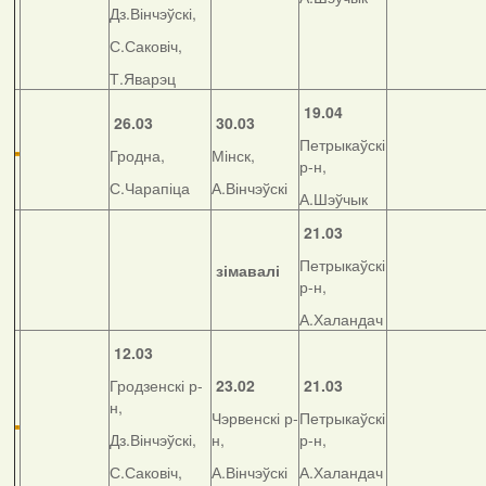
Дз.Вінчэўскі,
С.Саковіч,
Т.Яварэц
19.04
26.03
30.03
Петрыкаўскі
Гродна,
Мінск,
р-н,
С.Чарапіца
А.Вінчэўскі
А.Шэўчык
21.03
Петрыкаўскі
зімавалі
р-н,
А.Халандач
12.03
Гродзенскі р-
23.02
21.03
н,
Чэрвенскі р-
Петрыкаўскі
Дз.Вінчэўскі,
н,
р-н,
С.Саковіч,
А.Вінчэўскі
А.Халандач