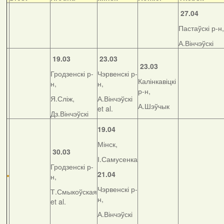
27.04
Пастаўскі р-н,
А.Вінчэўскі
19.03
23.03
23.03
Гродзенскі р-
Чэрвенскі р-
Калінкавіцкі
н,
н,
р-н,
Я.Сліж,
А.Вінчэўскі
А.Шэўчык
et al.
Дз.Вінчэўскі
19.04
Мінск,
30.03
І.Самусенка
Гродзенскі р-
21.04
н,
Чэрвенскі р-
Т.Смыкоўская
н,
et al.
А.Вінчэўскі