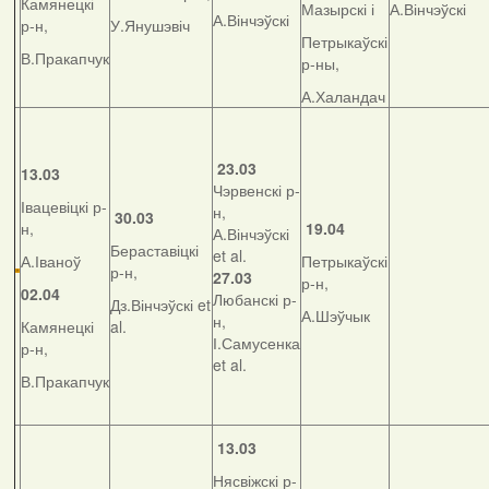
Камянецкі
Мазырскі і
А.Вінчэўскі
А.Вінчэўскі
р-н,
У.Янушэвіч
Петрыкаўскі
В.Пракапчук
р-ны,
А.Халандач
23.03
13.03
Чэрвенскі р-
Івацевіцкі р-
н,
30.03
н,
19.04
А.Вінчэўскі
Бераставіцкі
et al.
А.Іваноў
Петрыкаўскі
р-н,
27.03
р-н,
02.04
Любанскі р-
Дз.Вінчэўскі et
А.Шэўчык
н,
Камянецкі
al.
І.Самусенка
р-н,
et al.
В.Пракапчук
13.03
Нясвіжскі р-