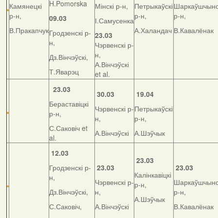
H.Pomorska
Камянецкі
Мінскі р-н,
Петрыкаўскі
Шаркаўшчынс
р-н,
р-н,
р-н,
09.03
І.Самусенка
В.Пракапчук
А.Халандач
В.Кавалёнак
Гродзенскі р-
23.03
н,
Чэрвенскі р-
н,
Дз.Вінчэўскі,
А.Вінчэўскі
Т.Яварэц
et al.
23.03
30.03
19.04
Бераставіцкі
Чэрвенскі р-
Петрыкаўскі
р-н,
н,
р-н,
С.Саковіч et
А.Вінчэўскі
А.Шэўчык
al.
12.03
23.03
Гродзенскі р-
23.03
23.03
Калінкавіцкі
н,
Чэрвенскі р-
Шаркаўшчынс
р-н,
Дз.Вінчэўскі,
н,
р-н,
А.Шэўчык
С.Саковіч,
А.Вінчэўскі
В.Кавалёнак