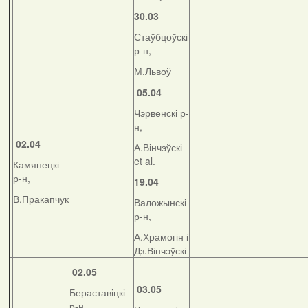
30.03
Стаўбцоўскі
р-н,
М.Львоў
05.04
Чэрвенскі р-
н,
02.04
А.Вінчэўскі
et al.
Камянецкі
р-н,
19.04
В.Пракапчук
Валожынскі
р-н,
А.Храмогін і
Дз.Вінчэўскі
02.05
03.05
Бераставіцкі
р-н,