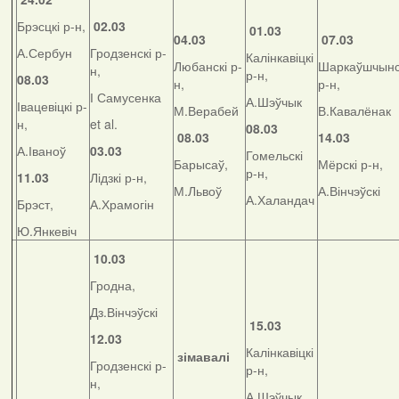
Брэсцкі р-н,
02.03
01.03
04.03
07.03
А.Сербун
Гродзенскі р-
Калінкавіцкі
Любанскі р-
Шаркаўшчынс
н,
р-н,
08.03
н,
р-н,
І Самусенка
А.Шэўчык
Івацевіцкі р-
М.Верабей
В.Кавалёнак
н,
et al.
08.03
08.03
14.03
А.Іваноў
03.03
Гомельскі
Барысаў,
Мёрскі р-н,
р-н,
11.03
Лідзкі р-н,
М.Львоў
А.Вінчэўскі
А.Халандач
Брэст,
А.Храмогін
Ю.Янкевіч
10.03
Гродна,
Дз.Вінчэўскі
15.03
12.03
Калінкавіцкі
зімавалі
Гродзенскі р-
р-н,
н,
А.Шэўчык