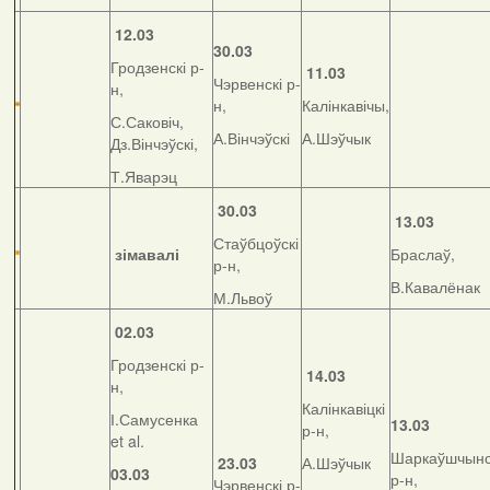
12.03
30.03
Гродзенскі р-
11.03
Чэрвенскі р-
н,
н,
Калінкавічы,
С.Саковіч,
А.Вінчэўскі
А.Шэўчык
Дз.Вінчэўскі,
Т.Яварэц
30.03
13.03
Стаўбцоўскі
зімавалі
Браслаў,
р-н,
В.Кавалёнак
М.Львоў
02.03
Гродзенскі р-
14.03
н,
Калінкавіцкі
І.Самусенка
13.03
р-н,
et al.
Шаркаўшчынс
23.03
А.Шэўчык
03.03
р-н,
Чэрвенскі р-