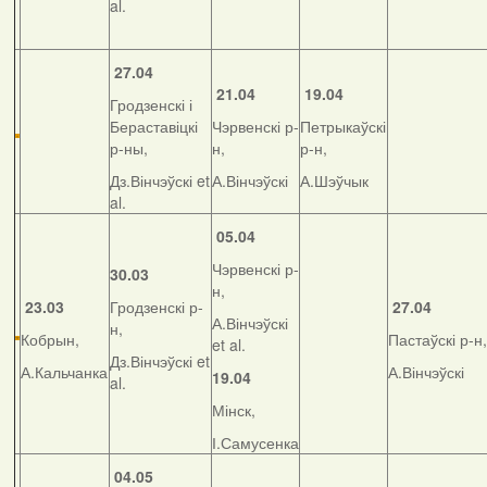
al.
27.04
21.04
19.04
Гродзенскі і
Бераставіцкі
Чэрвенскі р-
Петрыкаўскі
р-ны,
н,
р-н,
Дз.Вінчэўскі et
А.Вінчэўскі
А.Шэўчык
al.
05.04
Чэрвенскі р-
30.03
н,
23.03
Гродзенскі р-
27.04
А.Вінчэўскі
н,
Кобрын,
Пастаўскі р-н,
et al.
Дз.Вінчэўскі et
А.Кальчанка
А.Вінчэўскі
19.04
al.
Мінск,
І.Самусенка
04.05