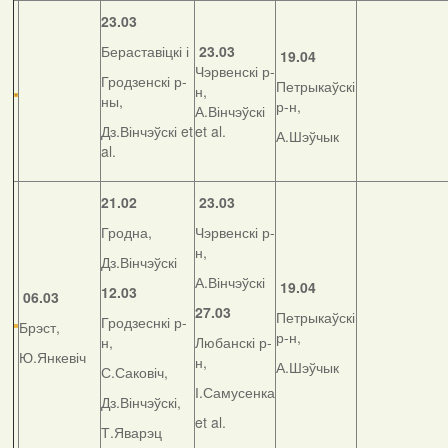
23.03
Бераставіцкі і
23.03
19.04
Чэрвенскі р-
Гродзенскі р-
Петрыкаўскі
н,
ны,
р-н,
А.Вінчэўскі
Дз.Вінчэўскі et
et al.
А.Шэўчык
al.
21.02
23.03
Гродна,
Чэрвенскі р-
н,
Дз.Вінчэўскі
А.Вінчэўскі
19.04
12.03
06.03
27.03
Петрыкаўскі
Гродзеснкі р-
Брэст,
р-н,
н,
Любанскі р-
Ю.Янкевіч
н,
А.Шэўчык
С.Саковіч,
І.Самусенка
Дз.Вінчэўскі,
et al.
Т.Яварэц