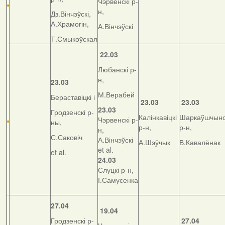
Чэрвенскі р-
н,
Дз.Вінчэўскі,
А.Храмогін,
А.Вінчэўскі
Т.Смыкоўская
22.03
Любанскі р-
н,
23.03
М.Верабей
Бераставіцкі і
23.03
23.03
23.03
Гродзенскі р-
Калінкавіцкі
Шаркаўшчынс
Чэрвенскі р-
ны,
р-н,
р-н,
н,
С.Саковіч
А.Вінчэўскі
А.Шэўчык
В.Кавалёнак
et al.
et al.
24.03
Слуцкі р-н,
І.Самусенка
27.04
19.04
Гродзенскі р-
27.04