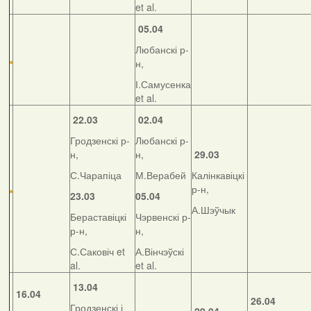
et al.
05.04
Любанскі р-
н,
І.Самусенка
et al.
22.03
02.04
Гродзенскі р-
Любанскі р-
н,
н,
29.03
С.Чарапіца
М.Верабей
Калінкавіцкі
р-н,
23.03
05.04
А.Шэўчык
Бераставіцкі
Чэрвенскі р-
р-н,
н,
С.Саковіч et
А.Вінчэўскі
al.
et al.
13.04
16.04
26.04
Гродзенскі і