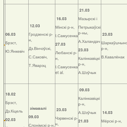
21.03
16.03
Мазырскі і
12.03
Мінскі р-н,
Петрыкаўскі
р-ны,
06.03
Гродзенскі р-
23.03
І.Самусенка
н,
А.Халандач
Брэст,
Шаркаўшчынс
27.03
Дз.Вінчэўскі,
р-н,
23.03
Ю.Янкевіч
Любанскі р-
С.Саковіч,
В.Кавалёнак
н,
Калінкавіцкі
р-н,
Т.Яварэц
І.Самусенка
et al.
А.Шэўчык
09.03
18.02
Калінкавіцкі
Брэст,
р-н,
зімавалі
23.03
Дз.Кіцель
А.Шэўчык
14.03
09.03
Чэрвенскі р-
02.03
21.03
Мёрскі р-н,
н,
Слонімскі р-н,