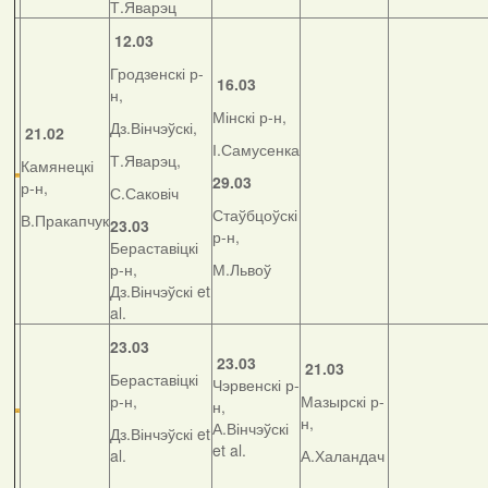
Т.Яварэц
12.03
Гродзенскі р-
16.03
н,
Мінскі р-н,
Дз.Вінчэўскі,
21.02
І.Самусенка
Т.Яварэц,
Камянецкі
29.03
р-н,
С.Саковіч
Стаўбцоўскі
В.Пракапчук
23.03
р-н,
Бераставіцкі
р-н,
М.Львоў
Дз.Вінчэўскі et
al.
23.03
23.03
21.03
Бераставіцкі
Чэрвенскі р-
р-н,
Мазырскі р-
н,
н,
А.Вінчэўскі
Дз.Вінчэўскі et
et al.
al.
А.Халандач