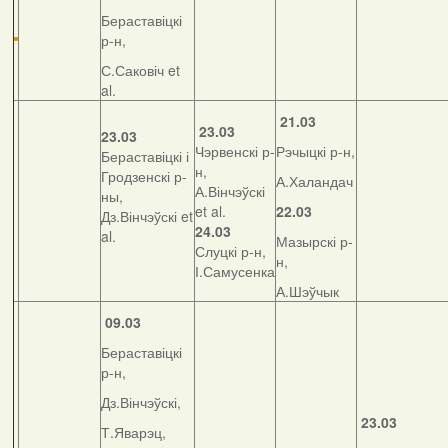
Бераставіцкі
р-н,
С.Саковіч et
al.
21.03
23.03
23.03
Чэрвенскі р-
Рэчыцкі р-н,
Бераставіцкі і
н,
Гродзенскі р-
А.Халандач
А.Вінчэўскі
ны,
et al.
22.03
Дз.Вінчэўскі et
24.03
al.
Мазырскі р-
Слуцкі р-н,
н,
І.Самусенка
А.Шэўчык
09.03
Бераставіцкі
р-н,
Дз.Вінчэўскі,
23.03
Т.Яварэц,