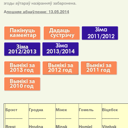
згоды аўтараў назіранняў забаронена.
А
пошняе абнаўленне
:
13.05.2014
Б
рэст
Гродна
Мінск
Гомель
Віцебск
------------
------------
-----------
------------
------------
Brest
Hrodna
Minsk
Homiel
Vitebsk