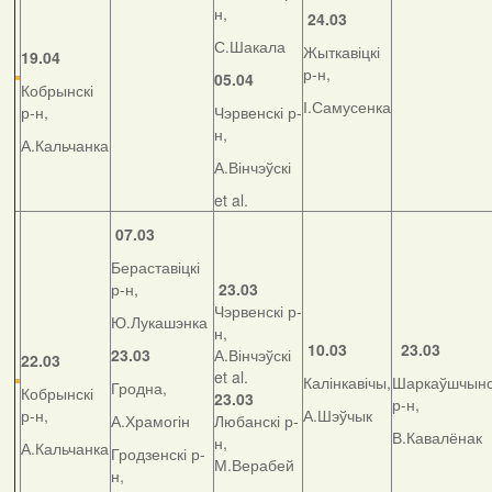
н,
24.03
С.Шакала
Жыткавіцкі
19.04
р-н,
05.04
Кобрынскі
І.Самусенка
р-н,
Чэрвенскі р-
н,
А.Кальчанка
А.Вінчэўскі
et al.
07.03
Бераставіцкі
р-н,
23.03
Чэрвенскі р-
Ю.Лукашэнка
н,
10.03
23.03
23.03
А.Вінчэўскі
22.03
et al.
Калінкавічы,
Шаркаўшчынс
Гродна,
Кобрынскі
23.03
р-н,
р-н,
А.Шэўчык
А.Храмогін
Любанскі р-
В.Кавалёнак
н,
А.Кальчанка
Гродзенскі р-
М.Верабей
н,