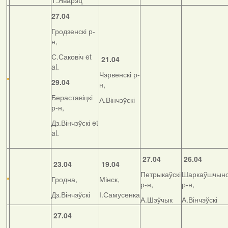
Т.Яварэц
27.04
Гродзенскі р-
н,
С.Саковіч et
21.04
al.
Чэрвенскі р-
29.04
н,
Бераставіцкі
А.Вінчэўскі
р-н,
Дз.Вінчэўскі et
al.
27.04
26.04
23.04
19.04
Петрыкаўскі
Шаркаўшчынс
Гродна,
Мінск,
р-н,
р-н,
Дз.Вінчэўскі
І.Самусенка
А.Шэўчык
А.Вінчэўскі
27.04