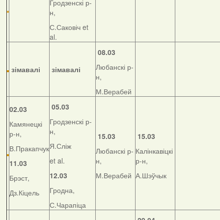
Гродзенскі р-
н,
С.Саковіч et
al.
08.03
Любанскі р-
зімавалі
зімавалі
н,
М.Верабей
05.03
02.03
Гродзенскі р-
Камянецкі
н,
р-н,
15.03
15.03
Я.Сліж
В.Пракапчук
Любанскі р-
Калінкавіцкі
et al.
н,
р-н,
11.03
12.03
М.Верабей
А.Шэўчык
Брэст,
Гродна,
Дз.Кіцель
С.Чарапіца