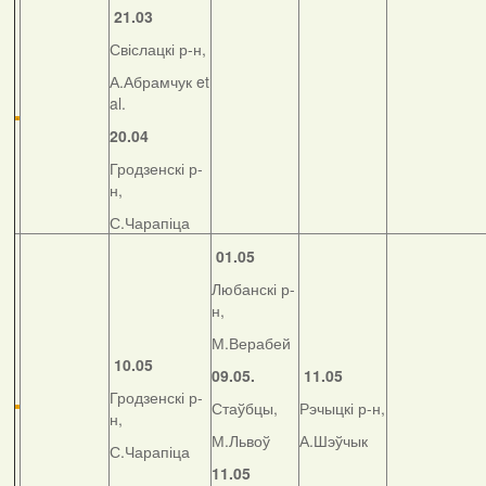
21.03
Свіслацкі р-н,
А.Абрамчук et
al.
20.04
Гродзенскі р-
н,
С.Чарапіца
01.05
Любанскі р-
н,
М.Верабей
10.05
09.05.
11.05
Гродзенскі р-
Стаўбцы,
Рэчыцкі р-н,
н,
М.Львоў
А.Шэўчык
С.Чарапіца
11.05