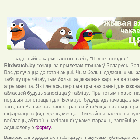
Традыцыйна карыстальнікі сайту "Птушкі штодня"
Birdwatch
.
by
сочаць за прылётам птушак ў Беларусь. За
Вас далучацца да гэтай акцыі. Чым больш дадзеных мы з
табліцу прылётаў, тым больш адэкватная карціна вяртан
атрымаецца. Як і летась, першыя тры назіранні для кожна
абласцей будуць заносіцца ў табліцу. Пры гэтым новыя наз
першыя рэгістрацыі для Беларусі будуць адзначацца знач
таго, каб Вашае назіранне трапіла ў табліцу, пакіньце пра
інфармацыю (від, дзень, месца – бліжэйшы населены пункт
вобласць, аўтар(ы) назірання) у каментарах, ці запоўніце
адмысловую
форму
.
Выкарыстанне дадзеных з табліцы для навуковых публікацый без