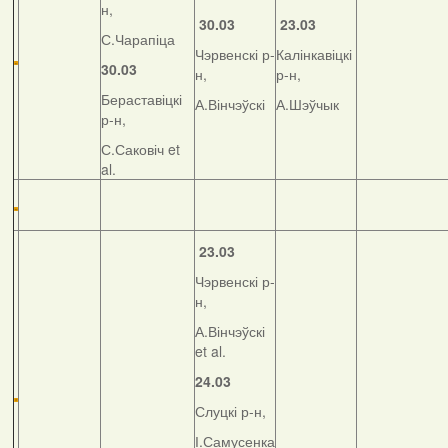
н,
30.03
23.03
С.Чарапіца
Чэрвенскі р-
Калінкавіцкі
30.03
н,
р-н,
Бераставіцкі
А.Вінчэўскі
А.Шэўчык
р-н,
С.Саковіч et
al.
23.03
Чэрвенскі р-
н,
А.Вінчэўскі
et al.
24.03
Слуцкі р-н,
І.Самусенка