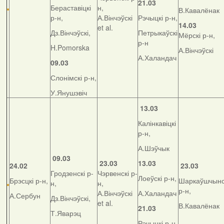
21.03
Бераставіцкі
н,
В.Кавалёнак
р-н,
А.Вінчэўскі
Рэчыцкі р-н,
14.03
et al.
Дз.Вінчэўскі,
Петрыкаўскі
Мёрскі р-н,
р-н
H.Pomorska
А.Вінчэўскі
А.Халандач
09.03
Слонімскі р-н,
У.Янушэвіч
13.03
Калінкавіцкі
р-н,
А.Шэўчык
09.03
23.03
13.03
24.02
23.03
Гродзенскі р-
Чэрвенскі р-
Лоеўскі р-н,
Брэсцкі р-н,
Шаркаўшчынс
н,
н,
р-н,
А.Вінчэўскі
А.Халандач
А.Сербун
Дз.Вінчэўскі,
et al.
В.Кавалёнак
21.03
Т.Яварэц
Рэчыцкі р-н,