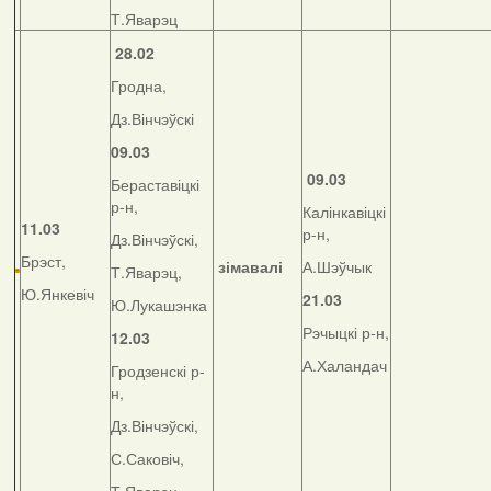
Т.Яварэц
28.02
Гродна,
Дз.Вінчэўскі
09.03
09.03
Бераставіцкі
р-н,
Калінкавіцкі
11.03
р-н,
Дз.Вінчэўскі,
Брэст,
зімавалі
А.Шэўчык
Т.Яварэц,
Ю.Янкевіч
21.03
Ю.Лукашэнка
Рэчыцкі р-н,
12.03
А.Халандач
Гродзенскі р-
н,
Дз.Вінчэўскі,
С.Саковіч,