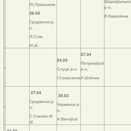
Шаркаўшчынс
Ю.Лукашэнка
р-н,
26.03
В.Кавалёнак
Гродзенскі р-
н,
Я.Сліж
et al.
27.04
24.03
Петрыкаўскі
Слуцкі р-н,
р-н,
І.Самусенка
А.Шэўчык
27.04
30.03
Гродзенскі р-
Чэрвенскі р-
н,
н,
С.Саковіч et
А.Вінчэўскі
al.
24.02