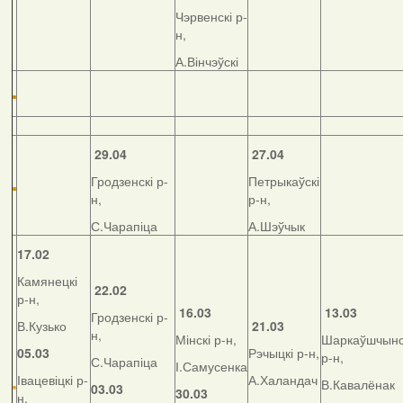
Чэрвенскі р-
н,
А.Вінчэўскі
29.04
27.04
Гродзенскі р-
Петрыкаўскі
н,
р-н,
С.Чарапіца
А.Шэўчык
17.02
Камянецкі
22.02
р-н,
16.03
13.03
Гродзенскі р-
В.Кузько
21.03
н,
Мінскі р-н,
Шаркаўшчынс
05.03
Рэчыцкі р-н,
р-н,
С.Чарапіца
І.Самусенка
Івацевіцкі р-
А.Халандач
В.Кавалёнак
03.03
30.03
н,