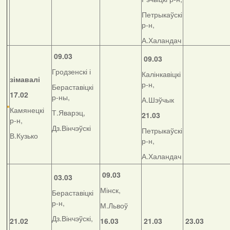
Петрыкаўскі
р-н,
А.Халандач
09.03
09.03
Гродзенскі і
Калінкавіцкі
зімавалі
р-н,
Бераставіцкі
17.02
р-ны,
А.Шэўчык
Камянецкі
Т.Яварэц,
21.03
р-н,
Дз.Вінчэўскі
Петрыкаўскі
В.Кузько
р-н,
А.Халандач
09.03
03.03
Мінск,
Бераставіцкі
р-н,
М.Львоў
Дз.Вінчэўскі,
21.02
16.03
21.03
23.03