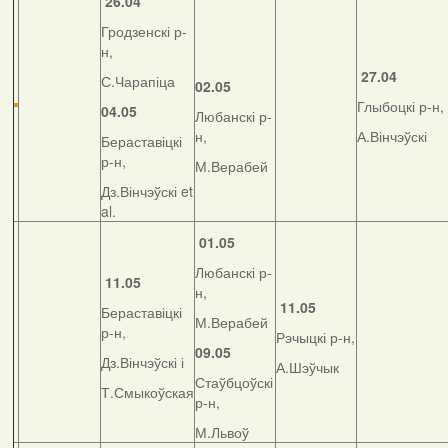
26.04
Гродзенскі р-
н,
27.04
С.Чарапіца
02.05
Глыбоцкі р-н,
04.05
Любанскі р-
н,
А.Вінчэўскі
Бераставіцкі
р-н,
М.Верабей
Дз.Вінчэўскі et
al.
01.05
Любанскі р-
11.05
н,
11.05
Бераставіцкі
М.Верабей
р-н,
Рэчыцкі р-н,
09.05
Дз.Вінчэўскі і
А.Шэўчык
Стаўбцоўскі
Т.Смыкоўская
р-н,
М.Львоў