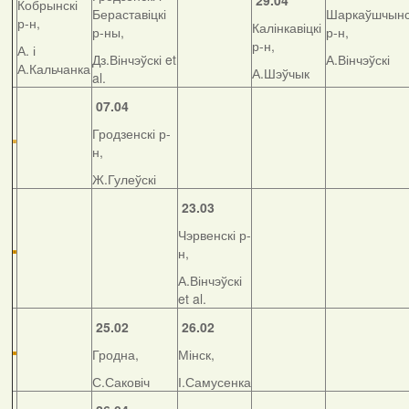
29.04
Кобрынскі
Бераставіцкі
Шаркаўшчынс
р-н,
Калінкавіцкі
р-ны,
р-н,
р-н,
А. і
Дз.Вінчэўскі et
А.Вінчэўскі
А.Кальчанка
А.Шэўчык
al.
07.04
Гродзенскі р-
н,
Ж.Гулеўскі
23.03
Чэрвенскі р-
н,
А.Вінчэўскі
et al.
25.02
26.02
Гродна,
Мінск,
С.Саковіч
І.Самусенка