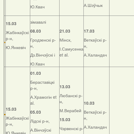
А.Шэўчык
Ю.Квач
зімавалі
15.03
08.03
21.03
17.03
Жабінкаўскі
р-н,
Гродзенскі р-
Мінск,
Веткаўскі р-
н,
н,
Ю.Янкевіч
І.Самусенка
Дз.Вінчэўскі і
et al.
А.Халандач
Ю.Квач
01.03
Бераставіцкі
13.03
р-н,
Любанскі р-
А.Храмогін et
н,
al.
10.03
15.03
М.Верабей
05.03
Веткаўскі р-
Жабінкаўскі
н,
15.03
Лідскі р-н,
р-н,
А.Халандач
Чэрвенскі р-
А.Вінчэўскі
Ю.Янкевіч