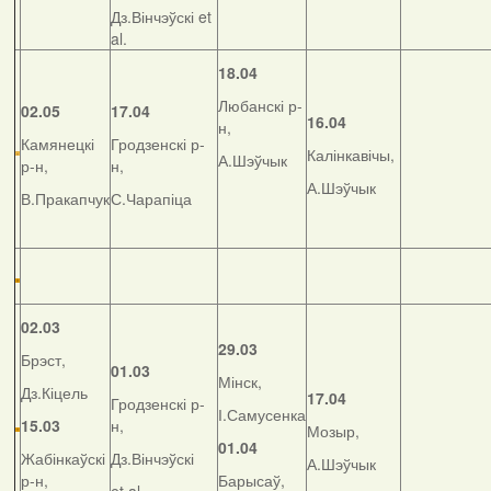
Дз.Вінчэўскі et
al.
18.04
Любанскі р-
02.05
17.04
16.04
н,
Камянецкі
Гродзенскі р-
Калінкавічы,
А.Шэўчык
р-н,
н,
А.Шэўчык
В.Пракапчук
С.Чарапіца
02.03
29.03
Брэст,
01.03
Мінск,
Дз.Кіцель
17.04
Гродзенскі р-
І.Самусенка
15.03
н,
Мозыр,
01.04
Жабінкаўскі
Дз.Вінчэўскі
А.Шэўчык
р-н,
Барысаў,