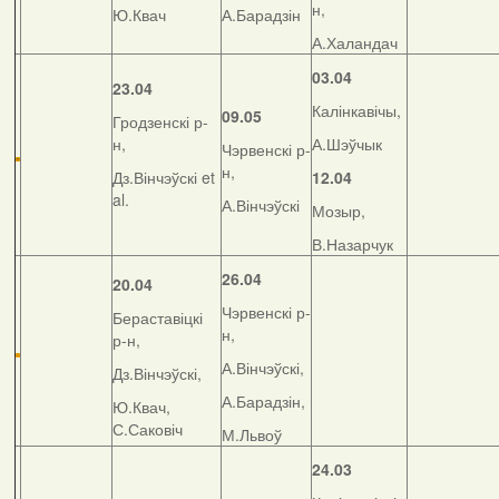
н,
Ю.Квач
А.Барадзін
А.Халандач
03.04
23.04
Калінкавічы,
09.05
Гродзенскі р-
н,
А.Шэўчык
Чэрвенскі р-
н,
Дз.Вінчэўскі et
12.04
al.
А.Вінчэўскі
Мозыр,
В.Назарчук
26.04
20.04
Чэрвенскі р-
Бераставіцкі
н,
р-н,
А.Вінчэўскі,
Дз.Вінчэўскі,
А.Барадзін,
Ю.Квач,
С.Саковіч
М.Львоў
24.03