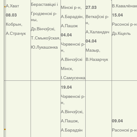
Бераставіцкі і
А.Хват
В.Кавалёнак
Мінскі р-н,
27.03
Гродзенскі р-
08.03
15.04
А.Барадзін,
Веткаўскі р-
ны,
н,
Кобрын,
Расонскі р-н
А.Пашэк
Дз.Вінчэўскі,
А.Халандач
А.Страчук
Дз.Кіцель
04.04
Т.Смыкоўская,
04.04
Чэрвенскі р-
Ю.Лукашэнка
н,
Мазыр,
А.Вінчэўскі
В.Назарчук
Мінск,
І.Самусенка
19.04
Чэрвенскі р-
н,
А.Вінчэўскі,
А.Пашэк,
09.04
А.Барадзін
Расонскі р-н