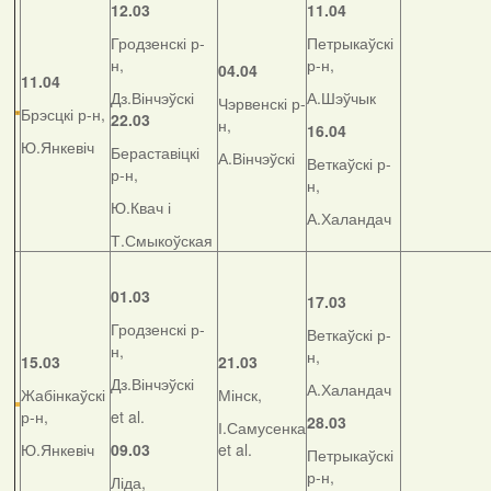
12.03
11.04
Гродзенскі р-
Петрыкаўскі
н,
р-н,
04.04
11.04
Дз.Вінчэўскі
А.Шэўчык
Чэрвенскі р-
Брэсцкі р-н,
22.03
н,
16.04
Ю.Янкевіч
Бераставіцкі
А.Вінчэўскі
Веткаўскі р-
р-н,
н,
Ю.Квач і
А.Халандач
Т.Смыкоўская
01.03
17.03
Гродзенскі р-
Веткаўскі р-
н,
н,
15.03
21.03
Дз.Вінчэўскі
А.Халандач
Жабінкаўскі
Мінск,
р-н,
et al.
28.03
І.Самусенка
Ю.Янкевіч
09.03
et al.
Петрыкаўскі
р-н,
Ліда,