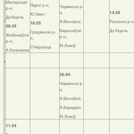
Маларыцкі
Лідскі р-н,
Чэрвенскі р-
р-н,
н,
14.05
Ю.Квач
Дз.Кіцель
А.Вінчэўскі
Расонскі р-н
16.05
08.05
Барысаўскі
Дз.Кіцель
Гродзенскі р-
Жабінкаўскі
р-н,
н,
р-н,
М.Львоў
СЧарапіца
А.Кальчанка
26.04
Чэрвенскі р-
н,
А.Вінчэўскі,
А.Барадзін,
М.Львоў
11.04