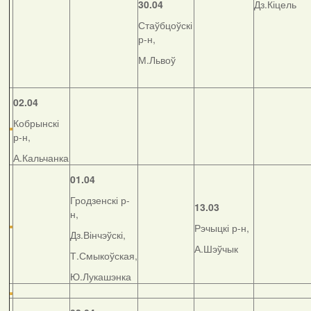
30.04
Дз.Кіцель
Стаўбцоўскі
р-н,
М.Львоў
02.04
Кобрынскі
р-н,
А.Кальчанка
01.04
Гродзенскі р-
13.03
н,
Рэчыцкі р-н,
Дз.Вінчэўскі,
А.Шэўчык
Т.Смыкоўская,
Ю.Лукашэнка