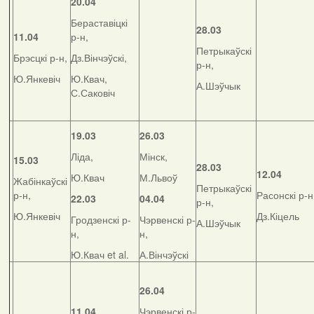
20.04
Бераставіцкі
28.03
11.04
р-н,
Петрыкаўскі
Брэсцкі р-н,
Дз.Вінчэўскі,
р-н,
Ю.Янкевіч
Ю.Квач,
А.Шэўчык
С.Саковіч
19.03
26.03
Ліда,
Мінск,
15.03
28.03
12.04
Ю.Квач
М.Львоў
Жабінкаўскі
Петрыкаўскі
р-н,
Расонскі р-н
22.03
04.04
р-н,
Ю.Янкевіч
Дз.Кіцель
Гродзенскі р-
Чэрвенскі р-
А.Шэўчык
н,
н,
Ю.Квач et al.
А.Вінчэўскі
26.04
11.04
Чэрвенскі р-