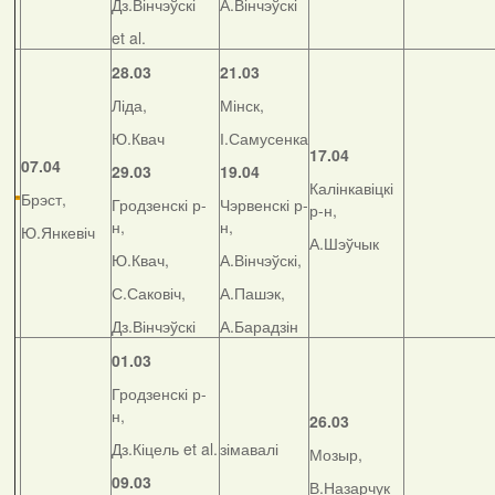
Дз.Вінчэўскі
А.Вінчэўскі
et al.
28.03
21.03
Ліда,
Мінск,
Ю.Квач
І.Самусенка
17.04
07.04
29.03
19.04
Калінкавіцкі
Брэст,
Гродзенскі р-
Чэрвенскі р-
р-н,
н,
н,
Ю.Янкевіч
А.Шэўчык
Ю.Квач,
А.Вінчэўскі,
С.Саковіч,
А.Пашэк,
Дз.Вінчэўскі
А.Барадзін
01.03
Гродзенскі р-
н,
26.03
Дз.Кіцель et al.
зімавалі
Мозыр,
09.03
В.Назарчук