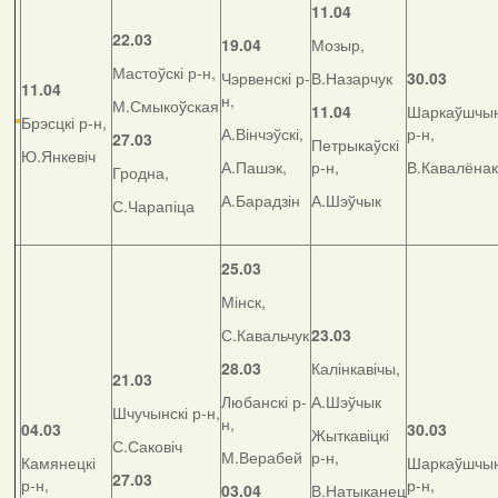
11.04
22.03
19.04
Мозыр,
Мастоўскі р-н,
Чэрвенскі р-
В.Назарчук
30.03
11.04
н,
М.Смыкоўская
11.04
Шаркаўшчын
Брэсцкі р-н,
А.Вінчэўскі,
р-н,
27.03
Петрыкаўскі
Ю.Янкевіч
А.Пашэк,
р-н,
В.Кавалёнак
Гродна,
А.Барадзін
А.Шэўчык
С.Чарапіца
25.03
Мінск,
С.Кавальчук
23.03
28.03
Калінкавічы,
21.03
Любанскі р-
А.Шэўчык
Шчучынскі р-н,
н,
04.03
30.03
Жыткавіцкі
С.Саковіч
М.Верабей
р-н,
Камянецкі
Шаркаўшчын
27.03
р-н,
р-н,
03.04
В.Натыканец