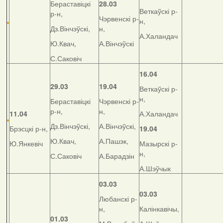
Бераставіцкі
28.03
Веткаўскі р-
р-н,
Чэрвенскі р-
н,
Дз.Вінчэўскі,
н,
А.Халандач
Ю.Квач,
А.Вінчэўскі
С.Саковіч
16.04
29.03
19.04
Веткаўскі р-
н,
Бераставіцкі
Чэрвенскі р-
р-н,
н,
11.04
А.Халандач
Дз.Вінчэўскі,
А.Вінчэўскі,
Брэсцкі р-н,
19.04
Ю.Квач,
А.Пашэк,
Ю.Янкевіч
Мазырскі р-
н,
С.Саковіч
А.Барадзін
А.Шэўчык
03.03
03.03
Любанскі р-
н,
Калінкавічы,
01.03