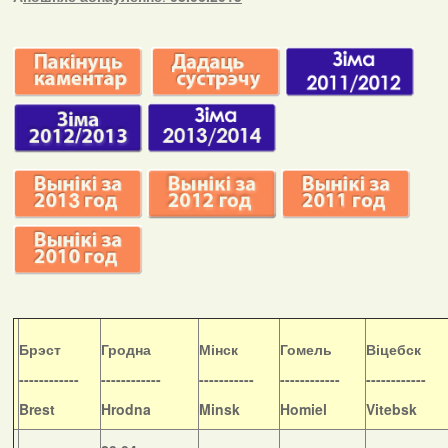
Б
рэст
Гродна
Мінск
Гомель
Віцебск
------------
------------
-----------
------------
------------
Brest
Hrodna
Minsk
Homiel
Vitebsk