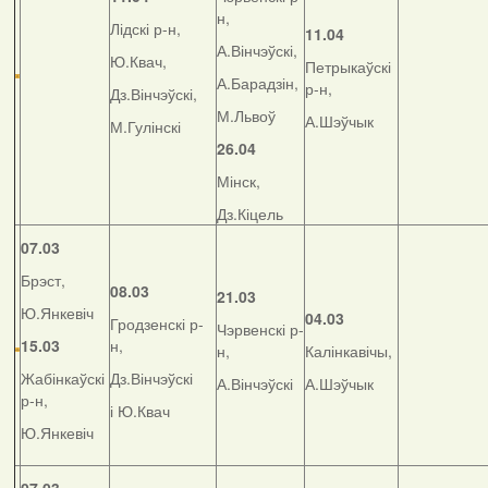
н,
Лідскі р-н,
11.04
А.Вінчэўскі,
Ю.Квач,
Петрыкаўскі
А.Барадзін,
р-н,
Дз.Вінчэўскі,
М.Львоў
А.Шэўчык
М.Гулінскі
26.04
Мінск,
Дз.Кіцель
07.03
Брэст,
08.03
21.03
Ю.Янкевіч
04.03
Гродзенскі р-
Чэрвенскі р-
15.03
н,
н,
Калінкавічы,
Жабінкаўскі
Дз.Вінчэўскі
А.Вінчэўскі
А.Шэўчык
р-н,
і Ю.Квач
Ю.Янкевіч