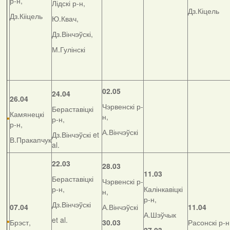
р-н,
Лідскі р-н,
Дз.Кіцель
Дз.Кііцель
Ю.Квач,
Дз.Вінчэўскі,
М.Гулінскі
02.05
24.04
26.04
Чэрвенскі р-
Бераставіцкі
Камянецкі
н,
р-н,
р-н,
А.Вінчэўскі
Дз.Вінчэўскі et
В.Пракапчук
al.
22.03
28.03
11.03
Бераставіцкі
Чэрвенскі р-
р-н,
Калінкавіцкі
н,
р-н,
Дз.Вінчэўскі
07.04
А.Вінчэўскі
11.04
А.Шэўчык
et al.
Брэст,
30.03
Расонскі р-н