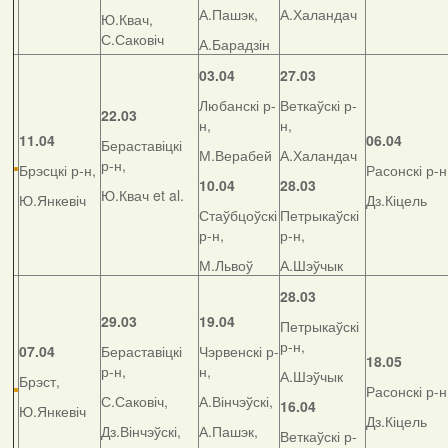
А.Пашэк,
А.Халандач
Ю.Квач,
С.Саковіч
А.Барадзін
03.04
27.03
Любанскі р-
Веткаўскі р-
22.03
н,
н,
11.04
06.04
Бераставіцкі
М.Верабей
А.Халандач
р-н,
Брэсцкі р-н,
Расонскі р-н
10.04
28.03
Ю.Квач et al.
Ю.Янкевіч
Дз.Кіцель
Стаўбцоўскі
Петрыкаўскі
р-н,
р-н,
М.Львоў
А.Шэўчык
28.03
29.03
19.04
Петрыкаўскі
р-н,
07.04
Бераставіцкі
Чэрвенскі р-
18.05
р-н,
н,
А.Шэўчык
Брэст,
Расонскі р-н
С.Саковіч,
А.Вінчэўскі,
16.04
Ю.Янкевіч
Дз.Кіцель
Дз.Вінчэўскі,
А.Пашэк,
Веткаўскі р-