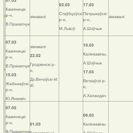
07.03
02.03
17.03
Камянецкі
Стаўбцоўскі
Петрыкаўскі
р-н,
зімавалі
зімавалі
р-н,
р-н,
В.Пракапчук
М.Львоў
А.Шэўчык
07.03
10.03
зімавалі
Камянецкі
Калінкавічы,
22.02
р-н,
А.Шэўчык
Гродзенскі р-
В.Пракапчук
н,
17.03
15.03
Дз.Вінчэўскі et
Веткаўскі р-
Жабінкаўскі
al.
н,
р-н,
А.Халандач
Ю.Янкевіч
07.03
06.03
Камянецкі
р-н,
01.03
Калінкавічы
В.Пракапчук
Бераставіцкі
А.Шэўчык