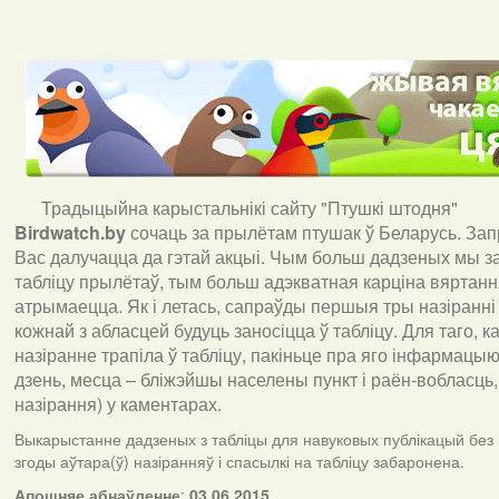
Традыцыйна карыстальнікі сайту "Птушкі штодня"
Birdwatch
.
by
сочаць за прылётам птушак ў Беларусь. За
Вас далучацца да гэтай акцыі. Чым больш дадзеных мы з
табліцу прылётаў, тым больш адэкватная карціна вяртан
атрымаецца. Як і летась, сапраўды першыя тры назіранні
кожнай з абласцей будуць заносіцца ў табліцу. Для таго, 
назіранне трапіла ў табліцу, пакіньце пра яго інфармацыю 
дзень, месца – бліжэйшы населены пункт і раён-вобласць,
назірання) у каментарах
.
Выкарыстанне дадзеных з табліцы для навуковых публікацый без
згоды аўтара(ў) назіранняў і спасылкі на табліцу забаронена.
А
пошняе абнаўленне
:
03.06.2015