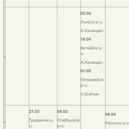
03.04
Лоеўскі р-н,
А.Халандач
16.04
Веткаўскі р-
н,
А.Халандач
01.05
Петрыкаўскі
р-н,
А.Шэўчык
27.03
09.03
06.04
Гродзенскі р-
Стаўбцоўскі
Расонскі р-н
н,
р-н,