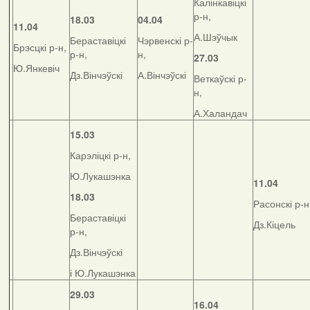
Калінкавіцкі
р-н,
18.03
04.04
11.04
А.Шэўчык
Бераставіцкі
Чэрвенскі р-
Брэсцкі р-н,
р-н,
н,
27.03
Ю.Янкевіч
Дз.Вінчэўскі
А.Вінчэўскі
Веткаўскі р-
н,
А.Халандач
15.03
Карэліцкі р-н,
Ю.Лукашэнка
11.04
18.03
Расонскі р-н
Бераставіцкі
Дз.Кіцель
р-н,
Дз.Вінчэўскі
і Ю.Лукашэнка
29.03
16.04