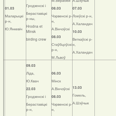
М.Верабей
А.Шэўчык
Гродзенскі і
01.03
08.03
07.03
Бераставіцкі
Маларыцкі
Чэрвенскі р-
Лоеўскі р-н,
р-ны,
р-н,
н,
А.Халандач
Hrodna et
Ю.Янкевіч
А.Вінчэўскі
Minsk
10.03
08.03
birding crew
Веткаўскі р-
Стаўбцоўскі
н,
р-н,
А.Халандач
М.Львоў
09.03
Ліда,
06.03
Ю.Квач
Мінск
13.03
22.03
А.Вінчэўскі
Гомель,
Гродзенскі і
08.03
А.Шэўчык
Бераставіцкі
Чэрвенскі р-
р-н,
н,