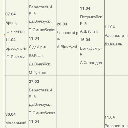
Бераставіцкі
11.04
р-н,
07.04
Петрыкаўскі
Дз.Вінчэўскі,
Брэст,
р-н,
28.03
11.04
Т.Смыкоўская
Ю.Янкевіч
А.Шэўчык
Чэрвенскі р-
Расонскі р-н
11.04
н,
11.04
16.04
Дз.Кіцель
Лідскі р-н,
А.Вінчэўскі
Брэсцкі р-н,
Веткаўскі р-
н,
Ю.Квач,
Ю.Янкевіч
А.Халандач
Дз.Вінчэўскі,
М.Гулінскі
27.03
Бераставіцкі
р-н,
Дз.Вінчэўскі,
Т.Смыкоўская
30.04
11.04
11.04
Маларыцкі
Расонскі р-н