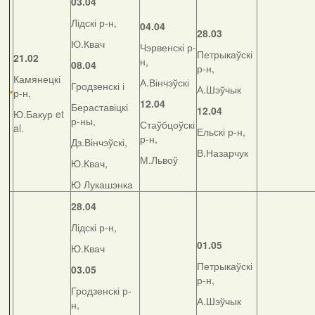
03.04
Лідскі р-н,
04.04
28.03
Ю.Квач
Чэрвенскі р-
Петрыкаўскі
21.02
н,
08.04
р-н,
Камянецкі
А.Вінчэўскі
Гродзенскі і
А.Шэўчык
р-н,
12.04
Бераставіцкі
12.04
Ю.Бакур et
р-ны,
Стаўбцоўскі
al.
Ельскі р-н,
р-н,
Дз.Вінчэўскі,
В.Назарчук
М.Львоў
Ю.Квач,
Ю Лукашэнка
28.04
Лідскі р-н,
01.05
Ю.Квач
Петрыкаўскі
03.05
р-н,
Гродзенскі р-
А.Шэўчык
н,