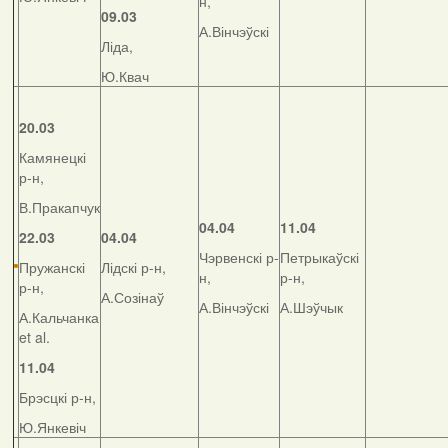
н,
09.03
А.Вінчэўскі
Ліда,
Ю.Квач
20.03
Камянецкі
р-н,
В.Пракапчук
04.04
11.04
22.03
04.04
Чэрвенскі р-
Петрыкаўскі
Пружанскі
Лідскі р-н,
н,
р-н,
р-н,
А.Созінаў
А.Вінчэўскі
А.Шэўчык
А.Кальчанка
et al.
11.04
Брэсцкі р-н,
Ю.Янкевіч