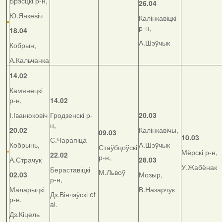
Брэсцкі р-н,
26.04
Ю.Янкевіч
Калінкавіцкі
р-н,
18.04
А.Шэўчык
Кобрын,
А.Кальчанка
14.02
Камянецкі
р-н,
14.02
І.Іванюковіч
Гродзенскі р-
20.03
н,
20.02
Калінкавічы,
09.03
10.03
С.Чарапіца
Кобрынь,
А.Шэўчык
Стаўбцоўскі
Мёрскі р-н,
22.02
р-н,
А.Страчук
28.03
У.Жабёнак
Бераставіцкі
М.Львоў
02.03
Мозыр,
р-н,
Маларыцкі
В.Назарчук
Дз.Вінчэўскі et
р-н,
al.
Дз.Кіцель