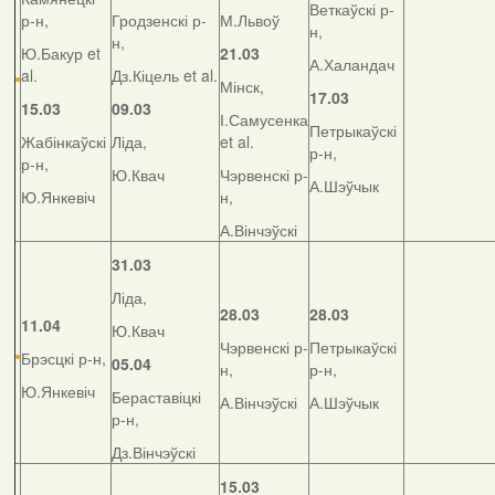
Веткаўскі р-
р-н,
Гродзенскі р-
М.Львоў
н,
н,
Ю.Бакур et
21.03
А.Халандач
al.
Дз.Кіцель et al.
Мінск,
17.03
15.03
09.03
І.Самусенка
Петрыкаўскі
Жабінкаўскі
Ліда,
et al.
р-н,
р-н,
Ю.Квач
Чэрвенскі р-
А.Шэўчык
Ю.Янкевіч
н,
А.Вінчэўскі
31.03
Ліда,
28.03
28.03
11.04
Ю.Квач
Чэрвенскі р-
Петрыкаўскі
Брэсцкі р-н,
05.04
н,
р-н,
Ю.Янкевіч
Бераставіцкі
А.Вінчэўскі
А.Шэўчык
р-н,
Дз.Вінчэўскі
15.03