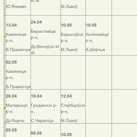
et al.
Ю.Янкевіч
М.Львоў
24.04
13.04
10.05
10.05
Бераставіцкі
Камянецкі
Барысаўскі
Калінкавіцкі
р-н,
р-н,
р-н,
р-н,
Дз.Вінчэўскі et
В.Пракапчук
М.Львоў
А.Шэўчык
al.
02.05
Камянецкі
р-н,
В.Пракапчук
28.04
19.04
12.04
Маларыцкі
Гродзенскі р-
Стаўбцоўскі
р-н,
н,
р-н,
Дз.Кіцель
С.Чарапіца
М.Львоў
05.05
09.05
10.05