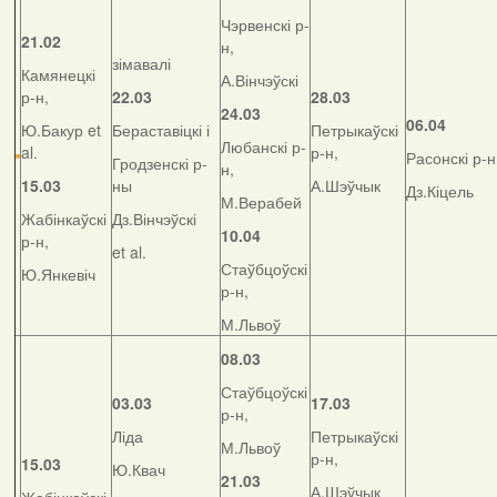
Чэрвенскі р-
21.02
н,
зімавалі
Камянецкі
А.Вінчэўскі
р-н,
22.03
28.03
24.03
06.04
Ю.Бакур et
Бераставіцкі і
Петрыкаўскі
Любанскі р-
al.
р-н,
Расонскі р-н
Гродзенскі р-
н,
15.03
ны
А.Шэўчык
Дз.Кіцель
М.Верабей
Жабінкаўскі
Дз.Вінчэўскі
10.04
р-н,
et al.
Стаўбцоўскі
Ю.Янкевіч
р-н,
М.Львоў
08.03
Стаўбцоўскі
03.03
17.03
р-н,
Ліда
Петрыкаўскі
М.Львоў
р-н,
15.03
Ю.Квач
21.03
А.Шэўчык