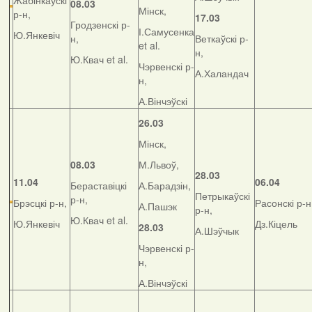
Жабінкаўскі
08.03
Мінск,
р-н,
17.03
Гродзенскі р-
І.Самусенка
Ю.Янкевіч
н,
Веткаўскі р-
et al.
н,
Ю.Квач et al.
Чэрвенскі р-
А.Халандач
н,
А.Вінчэўскі
26.03
Мінск,
08.03
М.Львоў,
28.03
11.04
06.04
Бераставіцкі
А.Барадзін,
Петрыкаўскі
р-н,
Брэсцкі р-н,
Расонскі р-н
А.Пашэк
р-н,
Ю.Квач et al.
Ю.Янкевіч
Дз.Кіцель
28.03
А.Шэўчык
Чэрвенскі р-
н,
А.Вінчэўскі