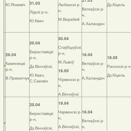
27.03
31.03
Ю.Янкевіч
Любанскі р-
Дз.Кіцель
Веткаўскі р-
н,
Лідскі р-н,
н,
М.Верабей
Ю.Квач
А.Халандач
30.04
20.04
Стаўбцоўскі
Бераставіцкі
р-н,
26.04
16.04
р-н,
18.05
М.Львоў
Камянецкі
Веткаўскі р-
Дз.Вінчэўскі,
Расонскі р-н
р-н,
н,
16.05
Ю.Квач,
Дз.Кіцель
В.Пракапчук
А.Халандач
Ч\рвенскі р-
С.Саковіч
н,
А.Вінчэўскі
19.04
20.04
Чэрвенскі р-
16.04
Бераставіцкі
н,
р-н,
Веткаўскі р-
А.Вінчэўскі,
н,
Дз.Вінчэўскі,