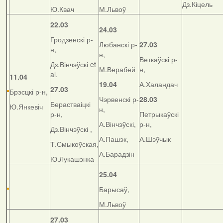
Дз.Кіцель
Ю.Квач
М.Львоў
22.03
24.03
Гродзенскі р-
Любанскі р-
27.03
н,
н,
Веткаўскі р-
Дз.Вінчэўскі et
М.Верабей
н,
al.
11.04
19.04
А.Халандач
27.03
Брэсцкі р-н,
Чэрвенскі р-
28.03
Берастваіцкі
Ю.Янкевіч
н,
р-н,
Петрыкаўскі
А.Вінчэўскі,
р-н,
Дз.Вінчэўскі ,
А.Пашэк,
А.Шэўчык
Т.Смыкоўская,
А.Барадзін
Ю.Лукашэнка
25.04
Барысаў,
М.Львоў
27.03