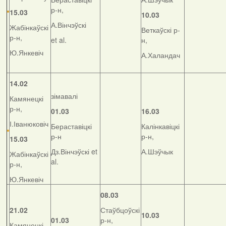
р-н,
15.03
10.03
А.Вінчэўскі
Жабінкаўскі
Веткаўскі р-
р-н,
et al.
н,
Ю.Янкевіч
А.Халандач
14.02
зімавалі
Камянецкі
р-н,
01.03
16.03
І.Іванюковіч
Бераставіцкі
Калінкавіцкі
р-н
р-н,
15.03
Дз.Вінчэўскі et
А.Шэўчык
Жабінкаўскі
al.
р-н,
Ю.Янкевіч
08.03
21.02
Стаўбцоўскі
10.03
01.03
р-н,
Камянецкі