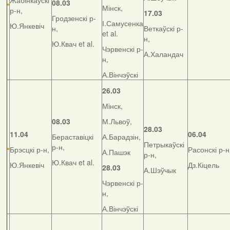
Жабінкаўскі
08.03
Мінск,
р-н,
17.03
Гродзенскі р-
І.Самусенка
Ю.Янкевіч
н,
Веткаўскі р-
et al.
н,
Ю.Квач et al.
Чэрвенскі р-
А.Халандач
н,
А.Вінчэўскі
26.03
Мінск,
08.03
М.Львоў,
28.03
11.04
06.04
Бераставіцкі
А.Барадзін,
Петрыкаўскі
р-н,
Брэсцкі р-н,
Расонскі р-н
А.Пашэк
р-н,
Ю.Квач et al.
Ю.Янкевіч
Дз.Кіцель
28.03
А.Шэўчык
Чэрвенскі р-
н,
А.Вінчэўскі