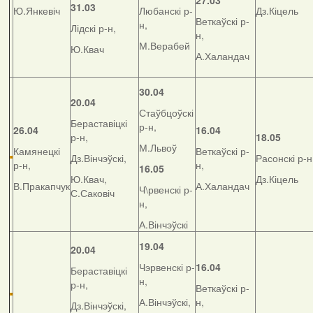
27.03
31.03
Ю.Янкевіч
Любанскі р-
Дз.Кіцель
Веткаўскі р-
н,
Лідскі р-н,
н,
М.Верабей
Ю.Квач
А.Халандач
30.04
20.04
Стаўбцоўскі
Бераставіцкі
р-н,
26.04
16.04
р-н,
18.05
М.Львоў
Камянецкі
Веткаўскі р-
Дз.Вінчэўскі,
Расонскі р-н
р-н,
н,
16.05
Ю.Квач,
Дз.Кіцель
В.Пракапчук
А.Халандач
Ч\рвенскі р-
С.Саковіч
н,
А.Вінчэўскі
19.04
20.04
Чэрвенскі р-
16.04
Бераставіцкі
н,
р-н,
Веткаўскі р-
А.Вінчэўскі,
н,
Дз.Вінчэўскі,