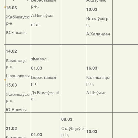
р-н,
15.03
10.03
А.Вінчэўскі
Жабінкаўскі
Веткаўскі р-
р-н,
et al.
н,
Ю.Янкевіч
А.Халандач
14.02
зімавалі
Камянецкі
р-н,
01.03
16.03
І.Іванюковіч
Бераставіцкі
Калінкавіцкі
р-н
р-н,
15.03
Дз.Вінчэўскі et
А.Шэўчык
Жабінкаўскі
al.
р-н,
Ю.Янкевіч
08.03
21.02
Стаўбцоўскі
10.03
01.03
р-н,
Камянецкі