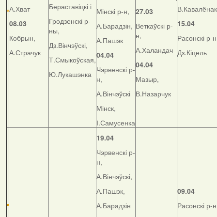
Бераставіцкі і
А.Хват
В.Кавалёнак
Мінскі р-н,
27.03
Гродзенскі р-
08.03
15.04
А.Барадзін,
Веткаўскі р-
ны,
н,
Кобрын,
Расонскі р-н
А.Пашэк
Дз.Вінчэўскі,
А.Халандач
А.Страчук
Дз.Кіцель
04.04
Т.Смыкоўская,
04.04
Чэрвенскі р-
Ю.Лукашэнка
н,
Мазыр,
А.Вінчэўскі
В.Назарчук
Мінск,
І.Самусенка
19.04
Чэрвенскі р-
н,
А.Вінчэўскі,
А.Пашэк,
09.04
А.Барадзін
Расонскі р-н