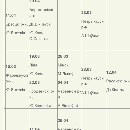
20.04
Бераставіцкі
28.03
11.04
р-н,
Петрыкаўскі
Брэсцкі р-н,
Дз.Вінчэўскі,
р-н,
Ю.Янкевіч
Ю.Квач,
А.Шэўчык
С.Саковіч
19.03
26.03
Ліда,
Мінск,
15.03
28.03
12.04
Ю.Квач
М.Львоў
Жабінкаўскі
Петрыкаўскі
р-н,
Расонскі р-н
22.03
04.04
р-н,
Ю.Янкевіч
Дз.Кіцель
Гродзенскі р-
Чэрвенскі р-
А.Шэўчык
н,
н,
Ю.Квач et al.
А.Вінчэўскі
26.04
11.04
Чэрвенскі р-