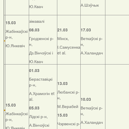
А.Шэўчык
Ю.Квач
зімавалі
15.03
08.03
21.03
17.03
Жабінкаўскі
р-н,
Гродзенскі р-
Мінск,
Веткаўскі р-
н,
н,
Ю.Янкевіч
І.Самусенка
Дз.Вінчэўскі і
et al.
А.Халандач
Ю.Квач
01.03
Бераставіцкі
13.03
р-н,
Любанскі р-
А.Храмогін et
н,
al.
10.03
15.03
М.Верабей
05.03
Веткаўскі р-
Жабінкаўскі
н,
15.03
Лідскі р-н,
р-н,
А.Халандач
Чэрвенскі р-
А.Вінчэўскі
Ю.Янкевіч