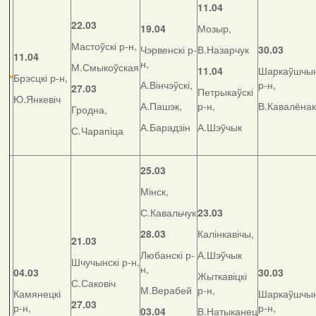
11.04
22.03
19.04
Мозыр,
Мастоўскі р-н,
Чэрвенскі р-
В.Назарчук
30.03
11.04
н,
М.Смыкоўская
11.04
Шаркаўшчын
Брэсцкі р-н,
А.Вінчэўскі,
р-н,
27.03
Петрыкаўскі
Ю.Янкевіч
А.Пашэк,
р-н,
В.Кавалёнак
Гродна,
А.Барадзін
А.Шэўчык
С.Чарапіца
25.03
Мінск,
С.Кавальчук
23.03
28.03
Калінкавічы,
21.03
Любанскі р-
А.Шэўчык
Шчучынскі р-н,
н,
04.03
30.03
Жыткавіцкі
С.Саковіч
М.Верабей
р-н,
Камянецкі
Шаркаўшчын
27.03
р-н,
р-н,
03.04
В.Натыканец