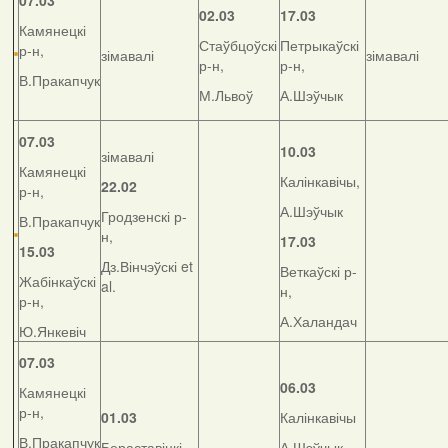
07.03
02.03
17.03
Камянецкі
Стаўбцоўскі
Петрыкаўскі
р-н,
зімавалі
зімавалі
р-н,
р-н,
В.Пракапчук
М.Львоў
А.Шэўчык
07.03
10.03
зімавалі
Камянецкі
Калінкавічы,
22.02
р-н,
А.Шэўчык
Гродзенскі р-
В.Пракапчук
н,
17.03
15.03
Дз.Вінчэўскі et
Веткаўскі р-
Жабінкаўскі
al.
н,
р-н,
А.Халандач
Ю.Янкевіч
07.03
06.03
Камянецкі
р-н,
01.03
Калінкавічы
В.Пракапчук
Бераставіцкі
А.Шэўчык