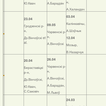
н,
Ю.Квач
А.Барадзін
А.Халандач
03.04
23.04
Калінкавічы,
09.05
Гродзенскі р-
н,
А.Шэўчык
Чэрвенскі р-
н,
Дз.Вінчэўскі et
12.04
al.
А.Вінчэўскі
Мозыр,
В.Назарчук
26.04
20.04
Чэрвенскі р-
Бераставіцкі
н,
р-н,
А.Вінчэўскі,
Дз.Вінчэўскі,
А.Барадзін,
Ю.Квач,
С.Саковіч
М.Львоў
24.03