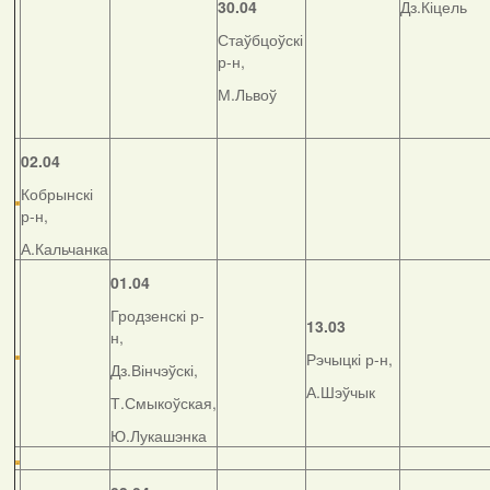
30.04
Дз.Кіцель
Стаўбцоўскі
р-н,
М.Львоў
02.04
Кобрынскі
р-н,
А.Кальчанка
01.04
Гродзенскі р-
13.03
н,
Рэчыцкі р-н,
Дз.Вінчэўскі,
А.Шэўчык
Т.Смыкоўская,
Ю.Лукашэнка