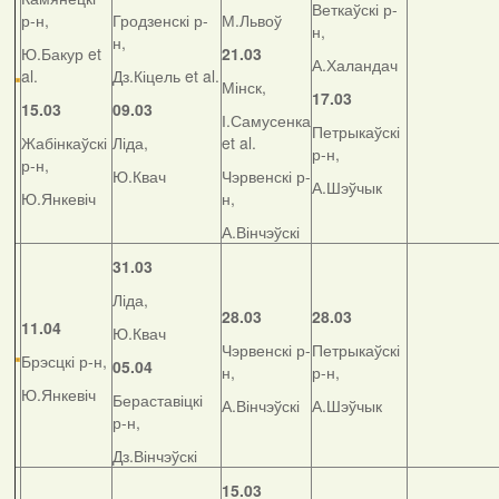
Веткаўскі р-
р-н,
Гродзенскі р-
М.Львоў
н,
н,
Ю.Бакур et
21.03
А.Халандач
al.
Дз.Кіцель et al.
Мінск,
17.03
15.03
09.03
І.Самусенка
Петрыкаўскі
Жабінкаўскі
Ліда,
et al.
р-н,
р-н,
Ю.Квач
Чэрвенскі р-
А.Шэўчык
Ю.Янкевіч
н,
А.Вінчэўскі
31.03
Ліда,
28.03
28.03
11.04
Ю.Квач
Чэрвенскі р-
Петрыкаўскі
Брэсцкі р-н,
05.04
н,
р-н,
Ю.Янкевіч
Бераставіцкі
А.Вінчэўскі
А.Шэўчык
р-н,
Дз.Вінчэўскі
15.03