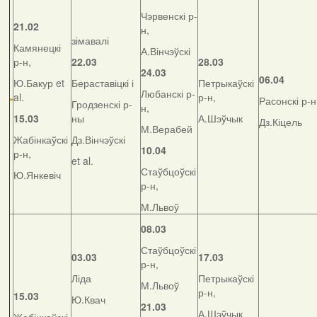
Чэрвенскі р-
21.02
н,
зімавалі
Камянецкі
А.Вінчэўскі
р-н,
22.03
28.03
24.03
06.04
Ю.Бакур et
Бераставіцкі і
Петрыкаўскі
Любанскі р-
al.
р-н,
Расонскі р-н
Гродзенскі р-
н,
15.03
ны
А.Шэўчык
Дз.Кіцель
М.Верабей
Жабінкаўскі
Дз.Вінчэўскі
10.04
р-н,
et al.
Стаўбцоўскі
Ю.Янкевіч
р-н,
М.Львоў
08.03
Стаўбцоўскі
03.03
17.03
р-н,
Ліда
Петрыкаўскі
М.Львоў
р-н,
15.03
Ю.Квач
21.03
А.Шэўчык