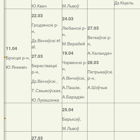
Дз.Кіцель
Ю.Квач
М.Львоў
22.03
24.03
Гродзенскі р-
Любанскі р-
27.03
н,
н,
Веткаўскі р-
Дз.Вінчэўскі et
М.Верабей
н,
al.
11.04
19.04
А.Халандач
27.03
Брэсцкі р-н,
Чэрвенскі р-
28.03
Берастваіцкі
Ю.Янкевіч
н,
р-н,
Петрыкаўскі
А.Вінчэўскі,
р-н,
Дз.Вінчэўскі ,
А.Пашэк,
А.Шэўчык
Т.Смыкоўская,
А.Барадзін
Ю.Лукашэнка
25.04
Барысаў,
М.Львоў
27.03