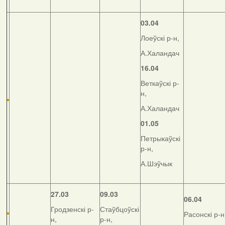
03.04
Лоеўскі р-н,
А.Халандач
16.04
Веткаўскі р-
н,
А.Халандач
01.05
Петрыкаўскі
р-н,
А.Шэўчык
27.03
09.03
06.04
Гродзенскі р-
Стаўбцоўскі
Расонскі р-н
н,
р-н,