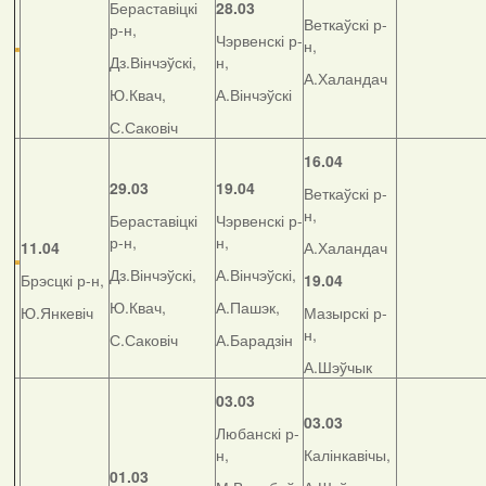
Бераставіцкі
28.03
Веткаўскі р-
р-н,
Чэрвенскі р-
н,
Дз.Вінчэўскі,
н,
А.Халандач
Ю.Квач,
А.Вінчэўскі
С.Саковіч
16.04
29.03
19.04
Веткаўскі р-
н,
Бераставіцкі
Чэрвенскі р-
р-н,
н,
11.04
А.Халандач
Дз.Вінчэўскі,
А.Вінчэўскі,
Брэсцкі р-н,
19.04
Ю.Квач,
А.Пашэк,
Ю.Янкевіч
Мазырскі р-
н,
С.Саковіч
А.Барадзін
А.Шэўчык
03.03
03.03
Любанскі р-
н,
Калінкавічы,
01.03