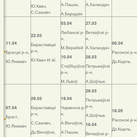
А.Пашэк,
А.Халандач
Ю.Квач,
С.Саковіч
А.Барадзін
03.04
27.03
Любанскі р-
Веткаўскі р-
22.03
н,
н,
11.04
06.04
Бераставіцкі
М.Верабей
А.Халандач
р-н,
Брэсцкі р-н,
Расонскі р-н
10.04
28.03
Ю.Квач et al.
Ю.Янкевіч
Дз.Кіцель
Стаўбцоўскі
Петрыкаўскі
р-н,
р-н,
М.Львоў
А.Шэўчык
28.03
29.03
19.04
Петрыкаўскі
р-н,
07.04
Бераставіцкі
Чэрвенскі р-
18.05
р-н,
н,
А.Шэўчык
Брэст,
Расонскі р-н
С.Саковіч,
А.Вінчэўскі,
16.04
Ю.Янкевіч
Дз.Кіцель
Дз.Вінчэўскі,
А.Пашэк,
Веткаўскі р-