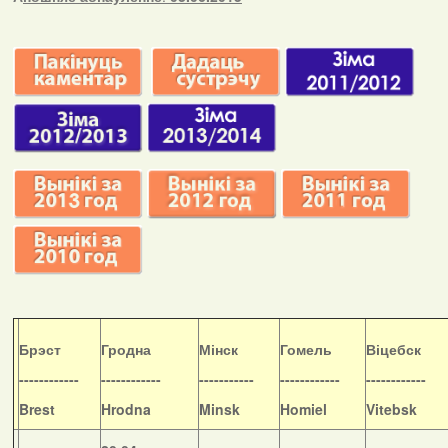
Б
рэст
Гродна
Мінск
Гомель
Віцебск
------------
------------
-----------
------------
------------
Brest
Hrodna
Minsk
Homiel
Vitebsk