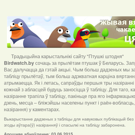
Традыцыйна карыстальнікі сайту "Птушкі штодня"
Birdwatch
.
by
сочаць за прылётам птушак ў Беларусь. За
Вас далучацца да гэтай акцыі. Чым больш дадзеных мы з
табліцу прылётаў, тым больш адэкватная карціна вяртан
атрымаецца. Як і летась, сапраўды першыя тры назіранні
кожнай з абласцей будуць заносіцца ў табліцу. Для таго, 
назіранне трапіла ў табліцу, пакіньце пра яго інфармацыю 
дзень, месца – бліжэйшы населены пункт і раён-вобласць,
назірання) у каментарах
.
Выкарыстанне дадзеных з табліцы для навуковых публікацый без
згоды аўтара(ў) назіранняў і спасылкі на табліцу забаронена.
А
пошняе абнаўленне
:
03.06.2015