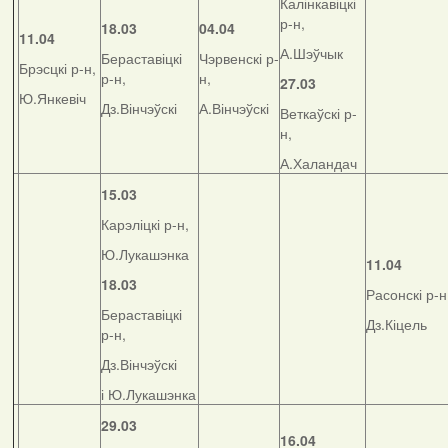
Калінкавіцкі
р-н,
18.03
04.04
11.04
А.Шэўчык
Бераставіцкі
Чэрвенскі р-
Брэсцкі р-н,
р-н,
н,
27.03
Ю.Янкевіч
Дз.Вінчэўскі
А.Вінчэўскі
Веткаўскі р-
н,
А.Халандач
15.03
Карэліцкі р-н,
Ю.Лукашэнка
11.04
18.03
Расонскі р-н
Бераставіцкі
Дз.Кіцель
р-н,
Дз.Вінчэўскі
і Ю.Лукашэнка
29.03
16.04