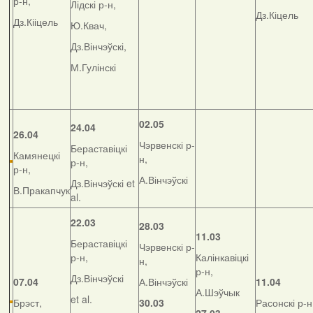
р-н,
Лідскі р-н,
Дз.Кіцель
Дз.Кііцель
Ю.Квач,
Дз.Вінчэўскі,
М.Гулінскі
02.05
24.04
26.04
Чэрвенскі р-
Бераставіцкі
Камянецкі
н,
р-н,
р-н,
А.Вінчэўскі
Дз.Вінчэўскі et
В.Пракапчук
al.
22.03
28.03
11.03
Бераставіцкі
Чэрвенскі р-
р-н,
Калінкавіцкі
н,
р-н,
Дз.Вінчэўскі
07.04
А.Вінчэўскі
11.04
А.Шэўчык
et al.
Брэст,
30.03
Расонскі р-н