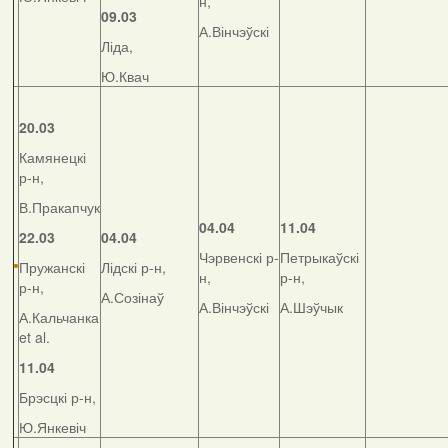
н,
09.03
А.Вінчэўскі
Ліда,
Ю.Квач
20.03
Камянецкі
р-н,
В.Пракапчук
04.04
11.04
22.03
04.04
Чэрвенскі р-
Петрыкаўскі
Пружанскі
Лідскі р-н,
н,
р-н,
р-н,
А.Созінаў
А.Вінчэўскі
А.Шэўчык
А.Кальчанка
et al.
11.04
Брэсцкі р-н,
Ю.Янкевіч