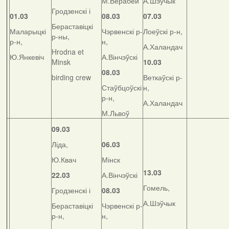
М.Верабей
А.Шэўчык
Гродзенскі і
01.03
08.03
07.03
Бераставіцкі
Маларыцкі
Чэрвенскі р-
Лоеўскі р-н,
р-ны,
р-н,
н,
А.Халандач
Hrodna et
Ю.Янкевіч
А.Вінчэўскі
Minsk
10.03
08.03
birding crew
Веткаўскі р-
Стаўбцоўскі
н,
р-н,
А.Халандач
М.Львоў
09.03
Ліда,
06.03
Ю.Квач
Мінск
13.03
22.03
А.Вінчэўскі
Гомель,
Гродзенскі і
08.03
А.Шэўчык
Бераставіцкі
Чэрвенскі р-
р-н,
н,