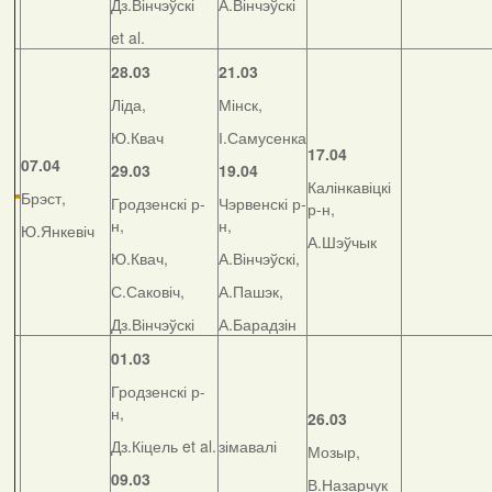
Дз.Вінчэўскі
А.Вінчэўскі
et al.
28.03
21.03
Ліда,
Мінск,
Ю.Квач
І.Самусенка
17.04
07.04
29.03
19.04
Калінкавіцкі
Брэст,
Гродзенскі р-
Чэрвенскі р-
р-н,
н,
н,
Ю.Янкевіч
А.Шэўчык
Ю.Квач,
А.Вінчэўскі,
С.Саковіч,
А.Пашэк,
Дз.Вінчэўскі
А.Барадзін
01.03
Гродзенскі р-
н,
26.03
Дз.Кіцель et al.
зімавалі
Мозыр,
09.03
В.Назарчук