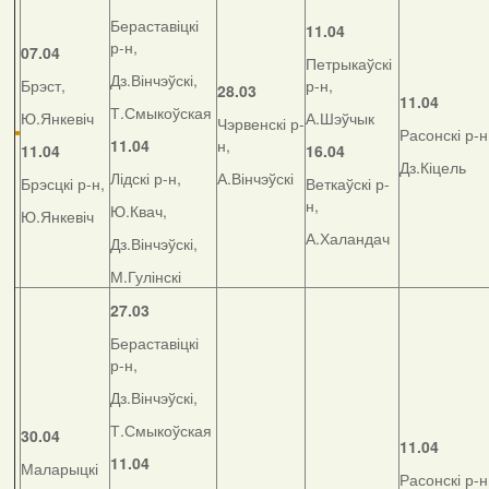
Бераставіцкі
11.04
р-н,
07.04
Петрыкаўскі
Дз.Вінчэўскі,
Брэст,
р-н,
28.03
11.04
Т.Смыкоўская
Ю.Янкевіч
А.Шэўчык
Чэрвенскі р-
Расонскі р-н
11.04
н,
11.04
16.04
Дз.Кіцель
Лідскі р-н,
А.Вінчэўскі
Брэсцкі р-н,
Веткаўскі р-
н,
Ю.Квач,
Ю.Янкевіч
А.Халандач
Дз.Вінчэўскі,
М.Гулінскі
27.03
Бераставіцкі
р-н,
Дз.Вінчэўскі,
Т.Смыкоўская
30.04
11.04
11.04
Маларыцкі
Расонскі р-н