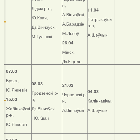
н,
Лідскі р-н,
11.04
А.Вінчэўскі,
Ю.Квач,
Петрыкаўскі
А.Барадзін,
р-н,
Дз.Вінчэўскі,
М.Львоў
А.Шэўчык
М.Гулінскі
26.04
Мінск,
Дз.Кіцель
07.03
Брэст,
08.03
21.03
Ю.Янкевіч
04.03
Гродзенскі р-
Чэрвенскі р-
15.03
н,
н,
Калінкавічы,
Жабінкаўскі
Дз.Вінчэўскі
А.Вінчэўскі
А.Шэўчык
р-н,
і Ю.Квач
Ю.Янкевіч