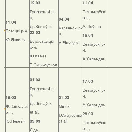
12.03
11.04
Гродзенскі р-
Петрыкаўскі
н,
р-н,
04.04
11.04
Дз.Вінчэўскі
А.Шэўчык
Чэрвенскі р-
Брэсцкі р-н,
22.03
н,
16.04
Ю.Янкевіч
Бераставіцкі
А.Вінчэўскі
Веткаўскі р-
р-н,
н,
Ю.Квач і
А.Халандач
Т.Смыкоўская
01.03
17.03
Гродзенскі р-
Веткаўскі р-
н,
н,
15.03
21.03
Дз.Вінчэўскі
А.Халандач
Жабінкаўскі
Мінск,
р-н,
et al.
28.03
І.Самусенка
Ю.Янкевіч
09.03
et al.
Петрыкаўскі
р-н,
Ліда,