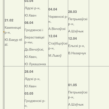
03.04
Лідскі р-н,
04.04
28.03
Ю.Квач
Чэрвенскі р-
Петрыкаўскі
21.02
н,
08.04
р-н,
Камянецкі
А.Вінчэўскі
Гродзенскі і
А.Шэўчык
р-н,
12.04
Бераставіцкі
12.04
Ю.Бакур et
р-ны,
Стаўбцоўскі
al.
Ельскі р-н,
р-н,
Дз.Вінчэўскі,
В.Назарчук
М.Львоў
Ю.Квач,
Ю Лукашэнка
28.04
Лідскі р-н,
01.05
Ю.Квач
Петрыкаўскі
03.05
р-н,
Гродзенскі р-
А.Шэўчык
н,