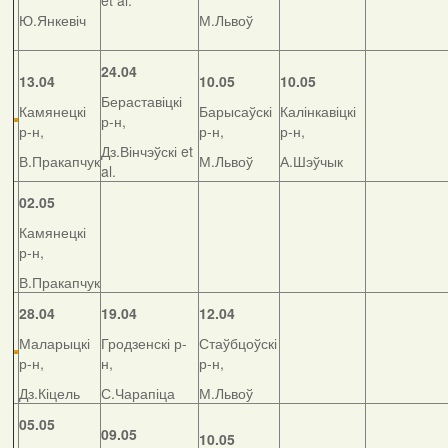
et al.
Ю.Янкевіч
М.Львоў
24.04
13.04
10.05
10.05
Бераставіцкі
Камянецкі
Барысаўскі
Калінкавіцкі
р-н,
р-н,
р-н,
р-н,
Дз.Вінчэўскі et
В.Пракапчук
М.Львоў
А.Шэўчык
al.
02.05
Камянецкі
р-н,
В.Пракапчук
28.04
19.04
12.04
Маларыцкі
Гродзенскі р-
Стаўбцоўскі
р-н,
н,
р-н,
Дз.Кіцель
С.Чарапіца
М.Львоў
05.05
09.05
10.05