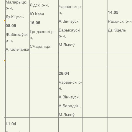
Маларыцкі
Лідскі р-н,
Чэрвенскі р-
р-н,
н,
14.05
Ю.Квач
Дз.Кіцель
А.Вінчэўскі
Расонскі р-н
16.05
08.05
Барысаўскі
Дз.Кіцель
Гродзенскі р-
Жабінкаўскі
р-н,
н,
р-н,
М.Львоў
СЧарапіца
А.Кальчанка
26.04
Чэрвенскі р-
н,
А.Вінчэўскі,
А.Барадзін,
М.Львоў
11.04