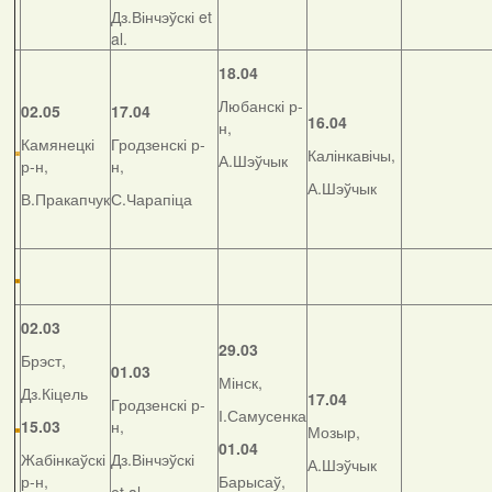
Дз.Вінчэўскі et
al.
18.04
Любанскі р-
02.05
17.04
16.04
н,
Камянецкі
Гродзенскі р-
Калінкавічы,
А.Шэўчык
р-н,
н,
А.Шэўчык
В.Пракапчук
С.Чарапіца
02.03
29.03
Брэст,
01.03
Мінск,
Дз.Кіцель
17.04
Гродзенскі р-
І.Самусенка
15.03
н,
Мозыр,
01.04
Жабінкаўскі
Дз.Вінчэўскі
А.Шэўчык
р-н,
Барысаў,