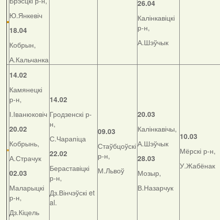
Брэсцкі р-н,
26.04
Ю.Янкевіч
Калінкавіцкі
р-н,
18.04
А.Шэўчык
Кобрын,
А.Кальчанка
14.02
Камянецкі
р-н,
14.02
І.Іванюковіч
Гродзенскі р-
20.03
н,
20.02
Калінкавічы,
09.03
10.03
С.Чарапіца
Кобрынь,
А.Шэўчык
Стаўбцоўскі
Мёрскі р-н,
22.02
р-н,
А.Страчук
28.03
У.Жабёнак
Бераставіцкі
М.Львоў
02.03
Мозыр,
р-н,
Маларыцкі
В.Назарчук
Дз.Вінчэўскі et
р-н,
al.
Дз.Кіцель