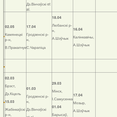
Дз.Вінчэўскі et
al.
18.04
Любанскі р-
02.05
17.04
16.04
н,
Камянецкі
Гродзенскі р-
Калінкавічы,
А.Шэўчык
р-н,
н,
А.Шэўчык
В.Пракапчук
С.Чарапіца
02.03
29.03
Брэст,
01.03
Мінск,
Дз.Кіцель
17.04
Гродзенскі р-
І.Самусенка
15.03
н,
Мозыр,
01.04
Жабінкаўскі
Дз.Вінчэўскі
А.Шэўчык
р-н,
Барысаў,