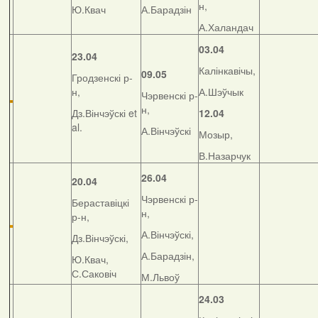
н,
Ю.Квач
А.Барадзін
А.Халандач
03.04
23.04
Калінкавічы,
09.05
Гродзенскі р-
н,
А.Шэўчык
Чэрвенскі р-
н,
Дз.Вінчэўскі et
12.04
al.
А.Вінчэўскі
Мозыр,
В.Назарчук
26.04
20.04
Чэрвенскі р-
Бераставіцкі
н,
р-н,
А.Вінчэўскі,
Дз.Вінчэўскі,
А.Барадзін,
Ю.Квач,
С.Саковіч
М.Львоў
24.03