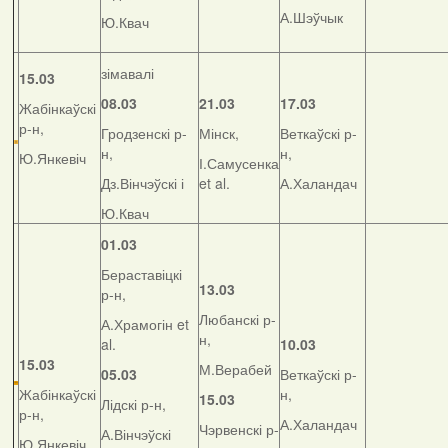
А.Шэўчык
Ю.Квач
зімавалі
15.03
08.03
21.03
17.03
Жабінкаўскі
р-н,
Гродзенскі р-
Мінск,
Веткаўскі р-
н,
н,
Ю.Янкевіч
І.Самусенка
Дз.Вінчэўскі і
et al.
А.Халандач
Ю.Квач
01.03
Бераставіцкі
13.03
р-н,
Любанскі р-
А.Храмогін et
н,
al.
10.03
15.03
М.Верабей
05.03
Веткаўскі р-
Жабінкаўскі
н,
15.03
Лідскі р-н,
р-н,
А.Халандач
Чэрвенскі р-
А.Вінчэўскі
Ю.Янкевіч