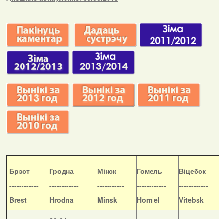
Б
рэст
Гродна
Мінск
Гомель
Віцебск
------------
------------
-----------
------------
------------
Brest
Hrodna
Minsk
Homiel
Vitebsk