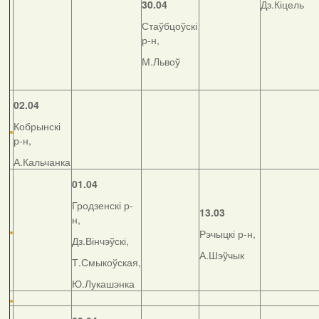
30.04
Дз.Кіцель
Стаўбцоўскі
р-н,
М.Львоў
02.04
Кобрынскі
р-н,
А.Кальчанка
01.04
Гродзенскі р-
13.03
н,
Рэчыцкі р-н,
Дз.Вінчэўскі,
А.Шэўчык
Т.Смыкоўская,
Ю.Лукашэнка