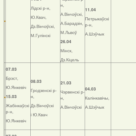
н,
Лідскі р-н,
11.04
А.Вінчэўскі,
Ю.Квач,
Петрыкаўскі
А.Барадзін,
р-н,
Дз.Вінчэўскі,
М.Львоў
А.Шэўчык
М.Гулінскі
26.04
Мінск,
Дз.Кіцель
07.03
Брэст,
08.03
21.03
Ю.Янкевіч
04.03
Гродзенскі р-
Чэрвенскі р-
15.03
н,
н,
Калінкавічы,
Жабінкаўскі
Дз.Вінчэўскі
А.Вінчэўскі
А.Шэўчык
р-н,
і Ю.Квач
Ю.Янкевіч