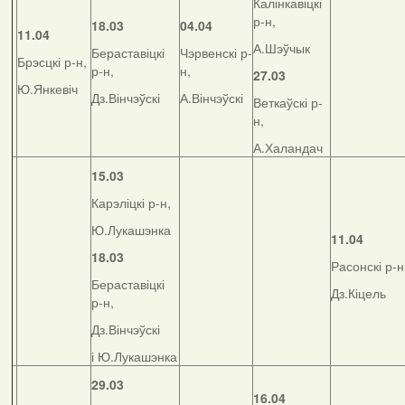
Калінкавіцкі
р-н,
18.03
04.04
11.04
А.Шэўчык
Бераставіцкі
Чэрвенскі р-
Брэсцкі р-н,
р-н,
н,
27.03
Ю.Янкевіч
Дз.Вінчэўскі
А.Вінчэўскі
Веткаўскі р-
н,
А.Халандач
15.03
Карэліцкі р-н,
Ю.Лукашэнка
11.04
18.03
Расонскі р-н
Бераставіцкі
Дз.Кіцель
р-н,
Дз.Вінчэўскі
і Ю.Лукашэнка
29.03
16.04