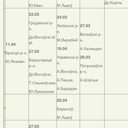
Дз.Кіцель
Ю.Квач
М.Львоў
22.03
24.03
Гродзенскі р-
Любанскі р-
27.03
н,
н,
Веткаўскі р-
Дз.Вінчэўскі et
М.Верабей
н,
al.
11.04
19.04
А.Халандач
27.03
Брэсцкі р-н,
Чэрвенскі р-
28.03
Берастваіцкі
Ю.Янкевіч
н,
р-н,
Петрыкаўскі
А.Вінчэўскі,
р-н,
Дз.Вінчэўскі ,
А.Пашэк,
А.Шэўчык
Т.Смыкоўская,
А.Барадзін
Ю.Лукашэнка
25.04
Барысаў,
М.Львоў
27.03