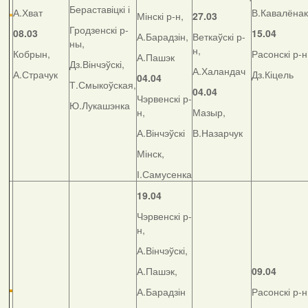
Бераставіцкі і
А.Хват
В.Кавалёнак
Мінскі р-н,
27.03
Гродзенскі р-
08.03
15.04
А.Барадзін,
Веткаўскі р-
ны,
н,
Кобрын,
Расонскі р-н
А.Пашэк
Дз.Вінчэўскі,
А.Халандач
А.Страчук
Дз.Кіцель
04.04
Т.Смыкоўская,
04.04
Чэрвенскі р-
Ю.Лукашэнка
н,
Мазыр,
А.Вінчэўскі
В.Назарчук
Мінск,
І.Самусенка
19.04
Чэрвенскі р-
н,
А.Вінчэўскі,
А.Пашэк,
09.04
А.Барадзін
Расонскі р-н