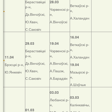
Бераставіцкі
28.03
Веткаўскі р-
р-н,
Чэрвенскі р-
н,
Дз.Вінчэўскі,
н,
А.Халандач
Ю.Квач,
А.Вінчэўскі
С.Саковіч
16.04
29.03
19.04
Веткаўскі р-
н,
Бераставіцкі
Чэрвенскі р-
р-н,
н,
11.04
А.Халандач
Дз.Вінчэўскі,
А.Вінчэўскі,
Брэсцкі р-н,
19.04
Ю.Квач,
А.Пашэк,
Ю.Янкевіч
Мазырскі р-
н,
С.Саковіч
А.Барадзін
А.Шэўчык
03.03
03.03
Любанскі р-
н,
Калінкавічы,
01.03