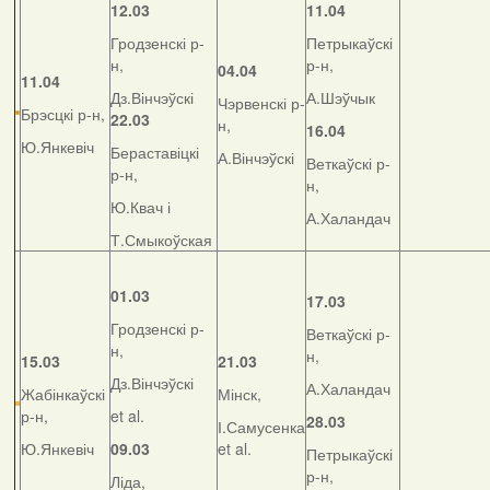
12.03
11.04
Гродзенскі р-
Петрыкаўскі
н,
р-н,
04.04
11.04
Дз.Вінчэўскі
А.Шэўчык
Чэрвенскі р-
Брэсцкі р-н,
22.03
н,
16.04
Ю.Янкевіч
Бераставіцкі
А.Вінчэўскі
Веткаўскі р-
р-н,
н,
Ю.Квач і
А.Халандач
Т.Смыкоўская
01.03
17.03
Гродзенскі р-
Веткаўскі р-
н,
н,
15.03
21.03
Дз.Вінчэўскі
А.Халандач
Жабінкаўскі
Мінск,
р-н,
et al.
28.03
І.Самусенка
Ю.Янкевіч
09.03
et al.
Петрыкаўскі
р-н,
Ліда,