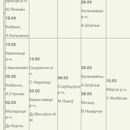
Брэсцкі р-н,
26.04
Ю.Янкевіч
Калінкавіцкі
р-н,
18.04
А.Шэўчык
Кобрын,
А.Кальчанка
14.02
Камянецкі
р-н,
14.02
І.Іванюковіч
Гродзенскі р-
20.03
н,
20.02
Калінкавічы,
09.03
10.03
С.Чарапіца
Кобрынь,
А.Шэўчык
Стаўбцоўскі
Мёрскі р-н,
22.02
р-н,
А.Страчук
28.03
У.Жабёнак
Бераставіцкі
М.Львоў
02.03
Мозыр,
р-н,
Маларыцкі
В.Назарчук
Дз.Вінчэўскі et
р-н,
al.
Дз.Кіцель