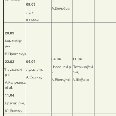
н,
09.03
А.Вінчэўскі
Ліда,
Ю.Квач
20.03
Камянецкі
р-н,
В.Пракапчук
04.04
11.04
22.03
04.04
Чэрвенскі р-
Петрыкаўскі
Пружанскі
Лідскі р-н,
н,
р-н,
р-н,
А.Созінаў
А.Вінчэўскі
А.Шэўчык
А.Кальчанка
et al.
11.04
Брэсцкі р-н,
Ю.Янкевіч