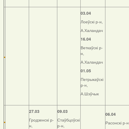
03.04
Лоеўскі р-н,
А.Халандач
16.04
Веткаўскі р-
н,
А.Халандач
01.05
Петрыкаўскі
р-н,
А.Шэўчык
27.03
09.03
06.04
Гродзенскі р-
Стаўбцоўскі
Расонскі р-н
н,
р-н,