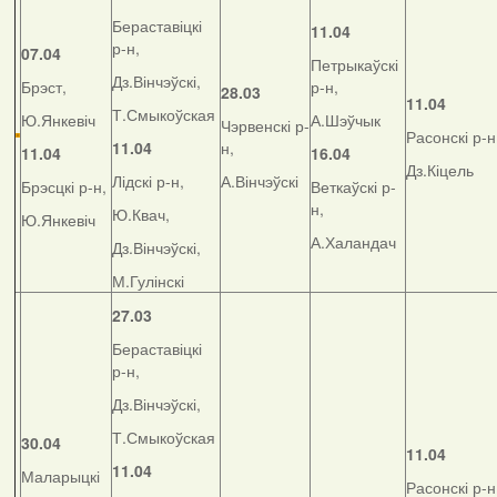
Бераставіцкі
11.04
р-н,
07.04
Петрыкаўскі
Дз.Вінчэўскі,
Брэст,
р-н,
28.03
11.04
Т.Смыкоўская
Ю.Янкевіч
А.Шэўчык
Чэрвенскі р-
Расонскі р-н
11.04
н,
11.04
16.04
Дз.Кіцель
Лідскі р-н,
А.Вінчэўскі
Брэсцкі р-н,
Веткаўскі р-
н,
Ю.Квач,
Ю.Янкевіч
А.Халандач
Дз.Вінчэўскі,
М.Гулінскі
27.03
Бераставіцкі
р-н,
Дз.Вінчэўскі,
Т.Смыкоўская
30.04
11.04
11.04
Маларыцкі
Расонскі р-н