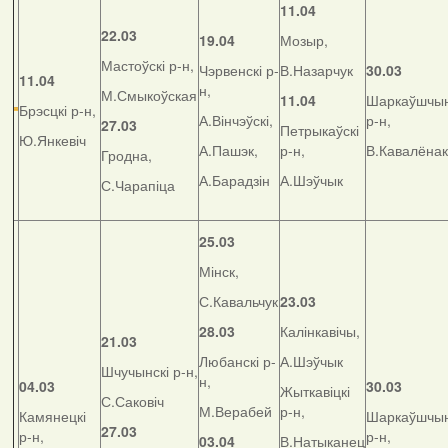
11.04
22.03
19.04
Мозыр,
Мастоўскі р-н,
Чэрвенскі р-
В.Назарчук
30.03
11.04
н,
М.Смыкоўская
11.04
Шаркаўшчын
Брэсцкі р-н,
А.Вінчэўскі,
р-н,
27.03
Петрыкаўскі
Ю.Янкевіч
А.Пашэк,
р-н,
В.Кавалёнак
Гродна,
А.Барадзін
А.Шэўчык
С.Чарапіца
25.03
Мінск,
С.Кавальчук
23.03
28.03
Калінкавічы,
21.03
Любанскі р-
А.Шэўчык
Шчучынскі р-н,
н,
04.03
30.03
Жыткавіцкі
С.Саковіч
М.Верабей
р-н,
Камянецкі
Шаркаўшчын
27.03
р-н,
р-н,
03.04
В.Натыканец