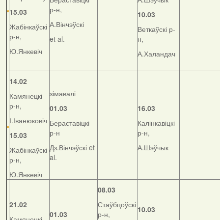
р-н,
15.03
10.03
А.Вінчэўскі
Жабінкаўскі
Веткаўскі р-
р-н,
et al.
н,
Ю.Янкевіч
А.Халандач
14.02
зімавалі
Камянецкі
р-н,
01.03
16.03
І.Іванюковіч
Бераставіцкі
Калінкавіцкі
р-н
р-н,
15.03
Дз.Вінчэўскі et
А.Шэўчык
Жабінкаўскі
al.
р-н,
Ю.Янкевіч
08.03
21.02
Стаўбцоўскі
10.03
01.03
р-н,
Камянецкі