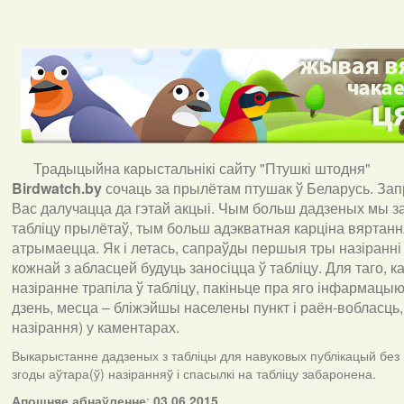
Традыцыйна карыстальнікі сайту "Птушкі штодня"
Birdwatch
.
by
сочаць за прылётам птушак ў Беларусь. За
Вас далучацца да гэтай акцыі. Чым больш дадзеных мы з
табліцу прылётаў, тым больш адэкватная карціна вяртан
атрымаецца. Як і летась, сапраўды першыя тры назіранні
кожнай з абласцей будуць заносіцца ў табліцу. Для таго, 
назіранне трапіла ў табліцу, пакіньце пра яго інфармацыю 
дзень, месца – бліжэйшы населены пункт і раён-вобласць,
назірання) у каментарах
.
Выкарыстанне дадзеных з табліцы для навуковых публікацый без
згоды аўтара(ў) назіранняў і спасылкі на табліцу забаронена.
А
пошняе абнаўленне
:
03.06.2015