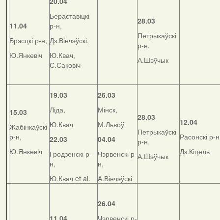
20.04
Бераставіцкі
28.03
11.04
р-н,
Петрыкаўскі
Брэсцкі р-н,
Дз.Вінчэўскі,
р-н,
Ю.Янкевіч
Ю.Квач,
А.Шэўчык
С.Саковіч
19.03
26.03
Ліда,
Мінск,
15.03
28.03
12.04
Ю.Квач
М.Львоў
Жабінкаўскі
Петрыкаўскі
р-н,
Расонскі р-н
22.03
04.04
р-н,
Ю.Янкевіч
Дз.Кіцель
Гродзенскі р-
Чэрвенскі р-
А.Шэўчык
н,
н,
Ю.Квач et al.
А.Вінчэўскі
26.04
11.04
Чэрвенскі р-