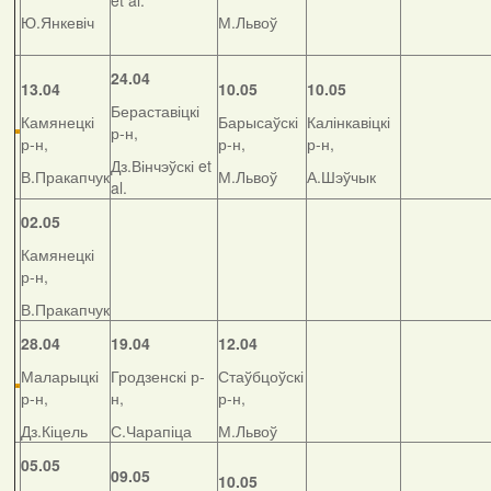
et al.
Ю.Янкевіч
М.Львоў
24.04
13.04
10.05
10.05
Бераставіцкі
Камянецкі
Барысаўскі
Калінкавіцкі
р-н,
р-н,
р-н,
р-н,
Дз.Вінчэўскі et
В.Пракапчук
М.Львоў
А.Шэўчык
al.
02.05
Камянецкі
р-н,
В.Пракапчук
28.04
19.04
12.04
Маларыцкі
Гродзенскі р-
Стаўбцоўскі
р-н,
н,
р-н,
Дз.Кіцель
С.Чарапіца
М.Львоў
05.05
09.05
10.05