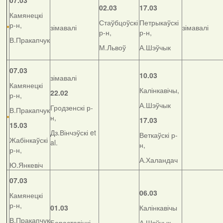
07.03
02.03
17.03
Камянецкі
Стаўбцоўскі
Петрыкаўскі
р-н,
зімавалі
зімавалі
р-н,
р-н,
В.Пракапчук
М.Львоў
А.Шэўчык
07.03
10.03
зімавалі
Камянецкі
Калінкавічы,
22.02
р-н,
А.Шэўчык
Гродзенскі р-
В.Пракапчук
н,
17.03
15.03
Дз.Вінчэўскі et
Веткаўскі р-
Жабінкаўскі
al.
н,
р-н,
А.Халандач
Ю.Янкевіч
07.03
06.03
Камянецкі
р-н,
01.03
Калінкавічы
В.Пракапчук
Бераставіцкі
А.Шэўчык