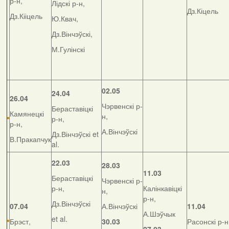
р-н,
Лідскі р-н,
Дз.Кіцель
Дз.Кііцель
Ю.Квач,
Дз.Вінчэўскі,
М.Гулінскі
02.05
24.04
26.04
Чэрвенскі р-
Бераставіцкі
Камянецкі
н,
р-н,
р-н,
А.Вінчэўскі
Дз.Вінчэўскі et
В.Пракапчук
al.
22.03
28.03
11.03
Бераставіцкі
Чэрвенскі р-
р-н,
Калінкавіцкі
н,
р-н,
Дз.Вінчэўскі
07.04
А.Вінчэўскі
11.04
А.Шэўчык
et al.
Брэст,
30.03
Расонскі р-н