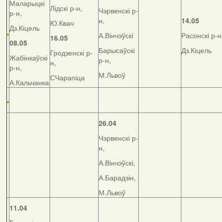
Маларыцкі
Лідскі р-н,
Чэрвенскі р-
р-н,
н,
14.05
Ю.Квач
Дз.Кіцель
А.Вінчэўскі
Расонскі р-н
16.05
08.05
Барысаўскі
Дз.Кіцель
Гродзенскі р-
Жабінкаўскі
р-н,
н,
р-н,
М.Львоў
СЧарапіца
А.Кальчанка
26.04
Чэрвенскі р-
н,
А.Вінчэўскі,
А.Барадзін,
М.Львоў
11.04