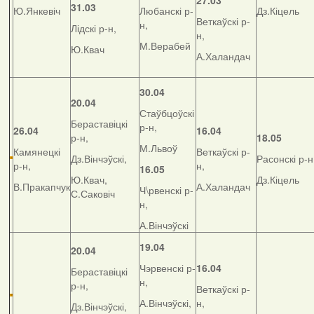
27.03
31.03
Ю.Янкевіч
Любанскі р-
Дз.Кіцель
Веткаўскі р-
н,
Лідскі р-н,
н,
М.Верабей
Ю.Квач
А.Халандач
30.04
20.04
Стаўбцоўскі
Бераставіцкі
р-н,
26.04
16.04
р-н,
18.05
М.Львоў
Камянецкі
Веткаўскі р-
Дз.Вінчэўскі,
Расонскі р-н
р-н,
н,
16.05
Ю.Квач,
Дз.Кіцель
В.Пракапчук
А.Халандач
Ч\рвенскі р-
С.Саковіч
н,
А.Вінчэўскі
19.04
20.04
Чэрвенскі р-
16.04
Бераставіцкі
н,
р-н,
Веткаўскі р-
А.Вінчэўскі,
н,
Дз.Вінчэўскі,