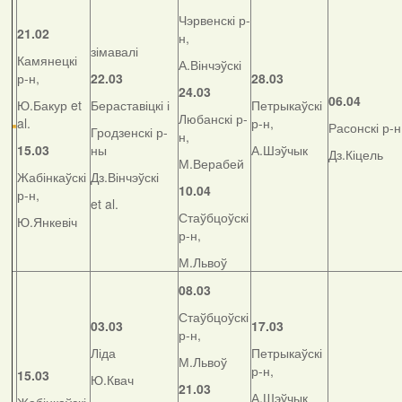
Чэрвенскі р-
21.02
н,
зімавалі
Камянецкі
А.Вінчэўскі
р-н,
22.03
28.03
24.03
06.04
Ю.Бакур et
Бераставіцкі і
Петрыкаўскі
Любанскі р-
al.
р-н,
Расонскі р-н
Гродзенскі р-
н,
15.03
ны
А.Шэўчык
Дз.Кіцель
М.Верабей
Жабінкаўскі
Дз.Вінчэўскі
10.04
р-н,
et al.
Стаўбцоўскі
Ю.Янкевіч
р-н,
М.Львоў
08.03
Стаўбцоўскі
03.03
17.03
р-н,
Ліда
Петрыкаўскі
М.Львоў
р-н,
15.03
Ю.Квач
21.03
А.Шэўчык