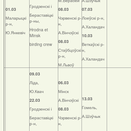
М.Верабей
А.Шэўчык
Гродзенскі і
01.03
08.03
07.03
Бераставіцкі
Маларыцкі
Чэрвенскі р-
Лоеўскі р-н,
р-ны,
р-н,
н,
А.Халандач
Hrodna et
Ю.Янкевіч
А.Вінчэўскі
Minsk
10.03
08.03
birding crew
Веткаўскі р-
Стаўбцоўскі
н,
р-н,
А.Халандач
М.Львоў
09.03
Ліда,
06.03
Ю.Квач
Мінск
13.03
22.03
А.Вінчэўскі
Гомель,
Гродзенскі і
08.03
А.Шэўчык
Бераставіцкі
Чэрвенскі р-
р-н,
н,