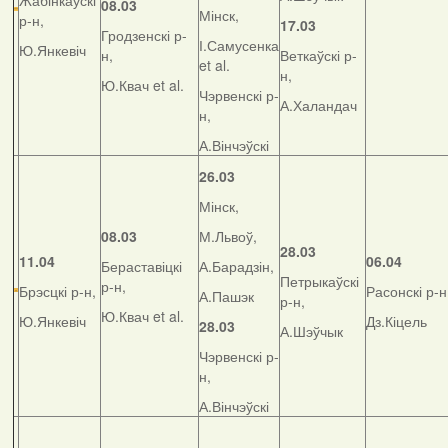
Жабінкаўскі
08.03
Мінск,
р-н,
17.03
Гродзенскі р-
І.Самусенка
Ю.Янкевіч
н,
Веткаўскі р-
et al.
н,
Ю.Квач et al.
Чэрвенскі р-
А.Халандач
н,
А.Вінчэўскі
26.03
Мінск,
08.03
М.Львоў,
28.03
11.04
06.04
Бераставіцкі
А.Барадзін,
Петрыкаўскі
р-н,
Брэсцкі р-н,
Расонскі р-н
А.Пашэк
р-н,
Ю.Квач et al.
Ю.Янкевіч
Дз.Кіцель
28.03
А.Шэўчык
Чэрвенскі р-
н,
А.Вінчэўскі