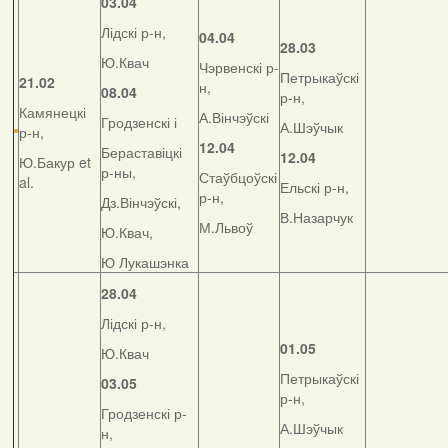
03.04
Лідскі р-н,
04.04
28.03
Ю.Квач
Чэрвенскі р-
Петрыкаўскі
21.02
н,
08.04
р-н,
Камянецкі
А.Вінчэўскі
Гродзенскі і
А.Шэўчык
р-н,
12.04
Бераставіцкі
12.04
Ю.Бакур et
р-ны,
Стаўбцоўскі
al.
Ельскі р-н,
р-н,
Дз.Вінчэўскі,
В.Назарчук
М.Львоў
Ю.Квач,
Ю Лукашэнка
28.04
Лідскі р-н,
01.05
Ю.Квач
Петрыкаўскі
03.05
р-н,
Гродзенскі р-
А.Шэўчык
н,