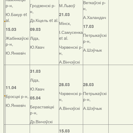
Веткаўскі р-
р-н,
Гродзенскі р-
М.Львоў
н,
н,
Ю.Бакур et
21.03
А.Халандач
al.
Дз.Кіцель et al.
Мінск,
17.03
15.03
09.03
І.Самусенка
Петрыкаўскі
Жабінкаўскі
Ліда,
et al.
р-н,
р-н,
Ю.Квач
Чэрвенскі р-
А.Шэўчык
Ю.Янкевіч
н,
А.Вінчэўскі
31.03
Ліда,
28.03
28.03
11.04
Ю.Квач
Чэрвенскі р-
Петрыкаўскі
Брэсцкі р-н,
05.04
н,
р-н,
Ю.Янкевіч
Бераставіцкі
А.Вінчэўскі
А.Шэўчык
р-н,
Дз.Вінчэўскі
15.03