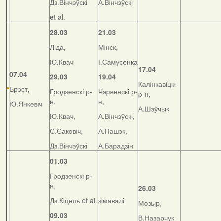
Дз.Вінчэўскі
А.Вінчэўскі
et al.
28.03
21.03
Ліда,
Мінск,
Ю.Квач
І.Самусенка
17.04
07.04
29.03
19.04
Калінкавіцкі
Брэст,
Гродзенскі р-
Чэрвенскі р-
р-н,
н,
н,
Ю.Янкевіч
А.Шэўчык
Ю.Квач,
А.Вінчэўскі,
С.Саковіч,
А.Пашэк,
Дз.Вінчэўскі
А.Барадзін
01.03
Гродзенскі р-
н,
26.03
Дз.Кіцель et al.
зімавалі
Мозыр,
09.03
В.Назарчук