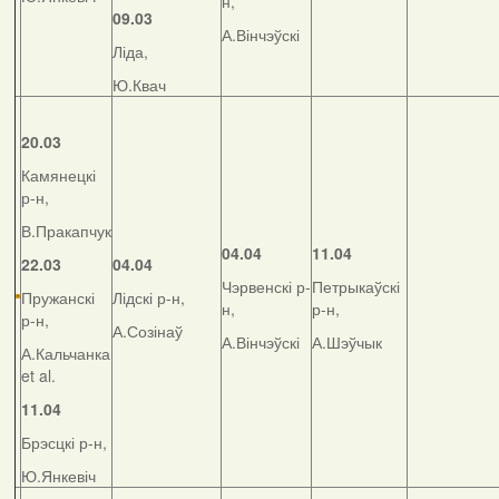
н,
09.03
А.Вінчэўскі
Ліда,
Ю.Квач
20.03
Камянецкі
р-н,
В.Пракапчук
04.04
11.04
22.03
04.04
Чэрвенскі р-
Петрыкаўскі
Пружанскі
Лідскі р-н,
н,
р-н,
р-н,
А.Созінаў
А.Вінчэўскі
А.Шэўчык
А.Кальчанка
et al.
11.04
Брэсцкі р-н,
Ю.Янкевіч