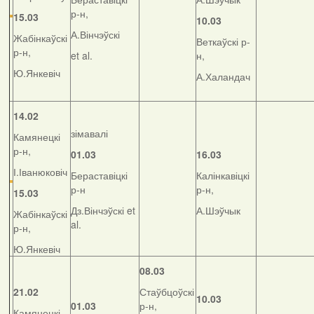
р-н,
15.03
10.03
А.Вінчэўскі
Жабінкаўскі
Веткаўскі р-
р-н,
et al.
н,
Ю.Янкевіч
А.Халандач
14.02
зімавалі
Камянецкі
р-н,
01.03
16.03
І.Іванюковіч
Бераставіцкі
Калінкавіцкі
р-н
р-н,
15.03
Дз.Вінчэўскі et
А.Шэўчык
Жабінкаўскі
al.
р-н,
Ю.Янкевіч
08.03
21.02
Стаўбцоўскі
10.03
01.03
р-н,
Камянецкі