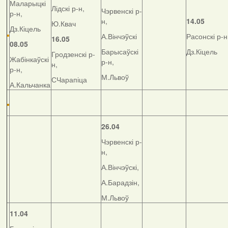
Маларыцкі
Лідскі р-н,
Чэрвенскі р-
р-н,
н,
14.05
Ю.Квач
Дз.Кіцель
А.Вінчэўскі
Расонскі р-н
16.05
08.05
Барысаўскі
Дз.Кіцель
Гродзенскі р-
Жабінкаўскі
р-н,
н,
р-н,
М.Львоў
СЧарапіца
А.Кальчанка
26.04
Чэрвенскі р-
н,
А.Вінчэўскі,
А.Барадзін,
М.Львоў
11.04