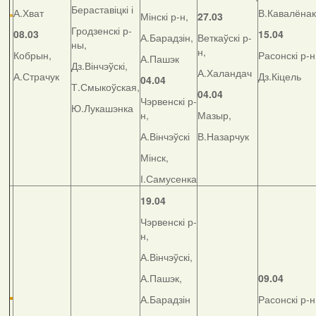
Бераставіцкі і
А.Хват
В.Кавалёнак
Мінскі р-н,
27.03
Гродзенскі р-
08.03
15.04
А.Барадзін,
Веткаўскі р-
ны,
н,
Кобрын,
Расонскі р-н
А.Пашэк
Дз.Вінчэўскі,
А.Халандач
А.Страчук
Дз.Кіцель
04.04
Т.Смыкоўская,
04.04
Чэрвенскі р-
Ю.Лукашэнка
н,
Мазыр,
А.Вінчэўскі
В.Назарчук
Мінск,
І.Самусенка
19.04
Чэрвенскі р-
н,
А.Вінчэўскі,
А.Пашэк,
09.04
А.Барадзін
Расонскі р-н