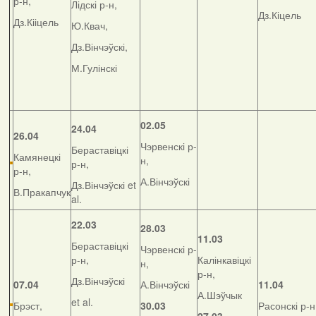
р-н,
Лідскі р-н,
Дз.Кіцель
Дз.Кііцель
Ю.Квач,
Дз.Вінчэўскі,
М.Гулінскі
02.05
24.04
26.04
Чэрвенскі р-
Бераставіцкі
Камянецкі
н,
р-н,
р-н,
А.Вінчэўскі
Дз.Вінчэўскі et
В.Пракапчук
al.
22.03
28.03
11.03
Бераставіцкі
Чэрвенскі р-
р-н,
Калінкавіцкі
н,
р-н,
Дз.Вінчэўскі
07.04
А.Вінчэўскі
11.04
А.Шэўчык
et al.
Брэст,
30.03
Расонскі р-н