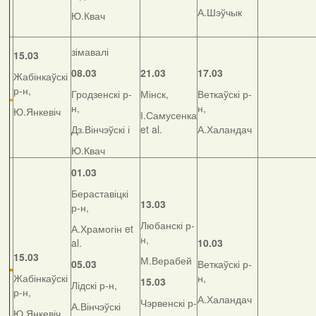
А.Шэўчык
Ю.Квач
зімавалі
15.03
08.03
21.03
17.03
Жабінкаўскі
р-н,
Гродзенскі р-
Мінск,
Веткаўскі р-
н,
н,
Ю.Янкевіч
І.Самусенка
Дз.Вінчэўскі і
et al.
А.Халандач
Ю.Квач
01.03
Бераставіцкі
13.03
р-н,
Любанскі р-
А.Храмогін et
н,
al.
10.03
15.03
М.Верабей
05.03
Веткаўскі р-
Жабінкаўскі
н,
15.03
Лідскі р-н,
р-н,
А.Халандач
Чэрвенскі р-
А.Вінчэўскі
Ю.Янкевіч