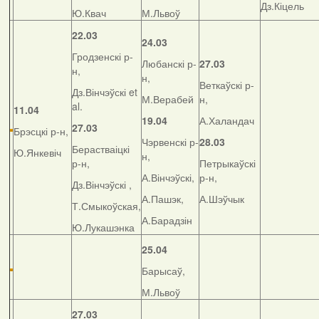
Дз.Кіцель
Ю.Квач
М.Львоў
22.03
24.03
Гродзенскі р-
Любанскі р-
27.03
н,
н,
Веткаўскі р-
Дз.Вінчэўскі et
М.Верабей
н,
al.
11.04
19.04
А.Халандач
27.03
Брэсцкі р-н,
Чэрвенскі р-
28.03
Берастваіцкі
Ю.Янкевіч
н,
р-н,
Петрыкаўскі
А.Вінчэўскі,
р-н,
Дз.Вінчэўскі ,
А.Пашэк,
А.Шэўчык
Т.Смыкоўская,
А.Барадзін
Ю.Лукашэнка
25.04
Барысаў,
М.Львоў
27.03