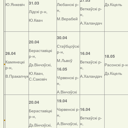
27.03
31.03
Ю.Янкевіч
Любанскі р-
Дз.Кіцель
Веткаўскі р-
н,
Лідскі р-н,
н,
М.Верабей
Ю.Квач
А.Халандач
30.04
20.04
Стаўбцоўскі
Бераставіцкі
р-н,
26.04
16.04
р-н,
18.05
М.Львоў
Камянецкі
Веткаўскі р-
Дз.Вінчэўскі,
Расонскі р-н
р-н,
н,
16.05
Ю.Квач,
Дз.Кіцель
В.Пракапчук
А.Халандач
Ч\рвенскі р-
С.Саковіч
н,
А.Вінчэўскі
19.04
20.04
Чэрвенскі р-
16.04
Бераставіцкі
н,
р-н,
Веткаўскі р-
А.Вінчэўскі,
н,
Дз.Вінчэўскі,