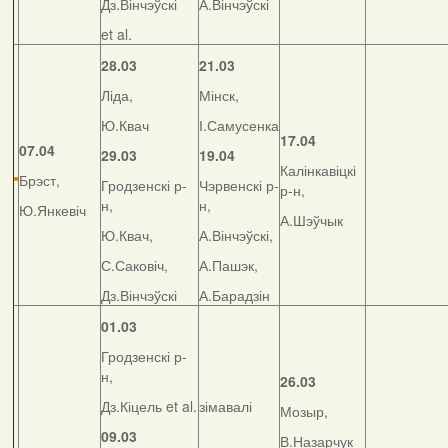
Дз.Вінчэўскі
А.Вінчэўскі
et al.
28.03
21.03
Ліда,
Мінск,
Ю.Квач
І.Самусенка
17.04
07.04
29.03
19.04
Калінкавіцкі
Брэст,
Гродзенскі р-
Чэрвенскі р-
р-н,
н,
н,
Ю.Янкевіч
А.Шэўчык
Ю.Квач,
А.Вінчэўскі,
С.Саковіч,
А.Пашэк,
Дз.Вінчэўскі
А.Барадзін
01.03
Гродзенскі р-
н,
26.03
Дз.Кіцель et al.
зімавалі
Мозыр,
09.03
В.Назарчук