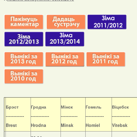
Б
рэст
Гродна
Мінск
Гомель
Віцебск
------------
------------
-----------
------------
------------
Brest
Hrodna
Minsk
Homiel
Vitebsk