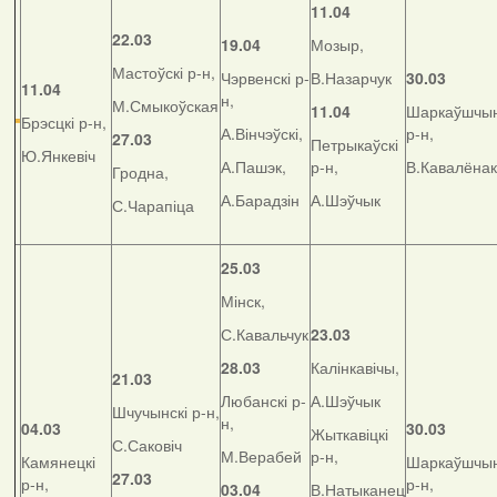
11.04
22.03
19.04
Мозыр,
Мастоўскі р-н,
Чэрвенскі р-
В.Назарчук
30.03
11.04
н,
М.Смыкоўская
11.04
Шаркаўшчын
Брэсцкі р-н,
А.Вінчэўскі,
р-н,
27.03
Петрыкаўскі
Ю.Янкевіч
А.Пашэк,
р-н,
В.Кавалёнак
Гродна,
А.Барадзін
А.Шэўчык
С.Чарапіца
25.03
Мінск,
С.Кавальчук
23.03
28.03
Калінкавічы,
21.03
Любанскі р-
А.Шэўчык
Шчучынскі р-н,
н,
04.03
30.03
Жыткавіцкі
С.Саковіч
М.Верабей
р-н,
Камянецкі
Шаркаўшчын
27.03
р-н,
р-н,
03.04
В.Натыканец