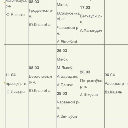
Жабінкаўскі
08.03
Мінск,
р-н,
17.03
Гродзенскі р-
І.Самусенка
Ю.Янкевіч
н,
Веткаўскі р-
et al.
н,
Ю.Квач et al.
Чэрвенскі р-
А.Халандач
н,
А.Вінчэўскі
26.03
Мінск,
08.03
М.Львоў,
28.03
11.04
06.04
Бераставіцкі
А.Барадзін,
Петрыкаўскі
р-н,
Брэсцкі р-н,
Расонскі р-н
А.Пашэк
р-н,
Ю.Квач et al.
Ю.Янкевіч
Дз.Кіцель
28.03
А.Шэўчык
Чэрвенскі р-
н,
А.Вінчэўскі