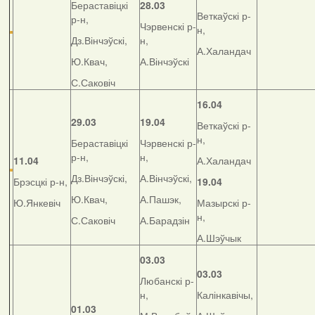
Бераставіцкі
28.03
Веткаўскі р-
р-н,
Чэрвенскі р-
н,
Дз.Вінчэўскі,
н,
А.Халандач
Ю.Квач,
А.Вінчэўскі
С.Саковіч
16.04
29.03
19.04
Веткаўскі р-
н,
Бераставіцкі
Чэрвенскі р-
р-н,
н,
11.04
А.Халандач
Дз.Вінчэўскі,
А.Вінчэўскі,
Брэсцкі р-н,
19.04
Ю.Квач,
А.Пашэк,
Ю.Янкевіч
Мазырскі р-
н,
С.Саковіч
А.Барадзін
А.Шэўчык
03.03
03.03
Любанскі р-
н,
Калінкавічы,
01.03