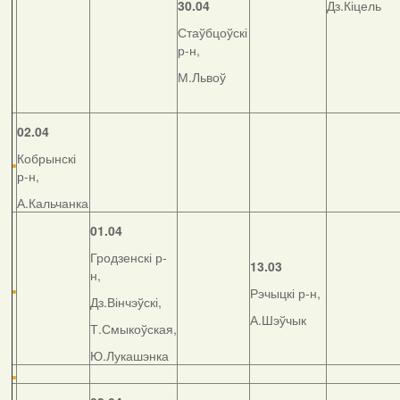
30.04
Дз.Кіцель
Стаўбцоўскі
р-н,
М.Львоў
02.04
Кобрынскі
р-н,
А.Кальчанка
01.04
Гродзенскі р-
13.03
н,
Рэчыцкі р-н,
Дз.Вінчэўскі,
А.Шэўчык
Т.Смыкоўская,
Ю.Лукашэнка