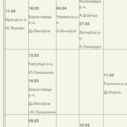
Калінкавіцкі
р-н,
18.03
04.04
11.04
А.Шэўчык
Бераставіцкі
Чэрвенскі р-
Брэсцкі р-н,
р-н,
н,
27.03
Ю.Янкевіч
Дз.Вінчэўскі
А.Вінчэўскі
Веткаўскі р-
н,
А.Халандач
15.03
Карэліцкі р-н,
Ю.Лукашэнка
11.04
18.03
Расонскі р-н
Бераставіцкі
Дз.Кіцель
р-н,
Дз.Вінчэўскі
і Ю.Лукашэнка
29.03
16.04