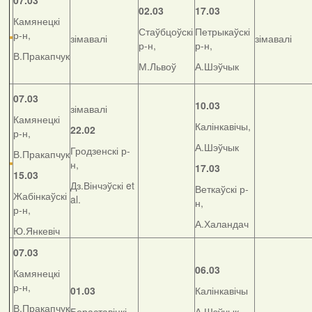
07.03
02.03
17.03
Камянецкі
Стаўбцоўскі
Петрыкаўскі
р-н,
зімавалі
зімавалі
р-н,
р-н,
В.Пракапчук
М.Львоў
А.Шэўчык
07.03
10.03
зімавалі
Камянецкі
Калінкавічы,
22.02
р-н,
А.Шэўчык
Гродзенскі р-
В.Пракапчук
н,
17.03
15.03
Дз.Вінчэўскі et
Веткаўскі р-
Жабінкаўскі
al.
н,
р-н,
А.Халандач
Ю.Янкевіч
07.03
06.03
Камянецкі
р-н,
01.03
Калінкавічы
В.Пракапчук
Бераставіцкі
А.Шэўчык