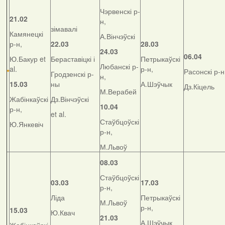
Чэрвенскі р-
21.02
н,
зімавалі
Камянецкі
А.Вінчэўскі
р-н,
22.03
28.03
24.03
06.04
Ю.Бакур et
Бераставіцкі і
Петрыкаўскі
Любанскі р-
al.
р-н,
Расонскі р-н
Гродзенскі р-
н,
15.03
ны
А.Шэўчык
Дз.Кіцель
М.Верабей
Жабінкаўскі
Дз.Вінчэўскі
10.04
р-н,
et al.
Стаўбцоўскі
Ю.Янкевіч
р-н,
М.Львоў
08.03
Стаўбцоўскі
03.03
17.03
р-н,
Ліда
Петрыкаўскі
М.Львоў
р-н,
15.03
Ю.Квач
21.03
А.Шэўчык