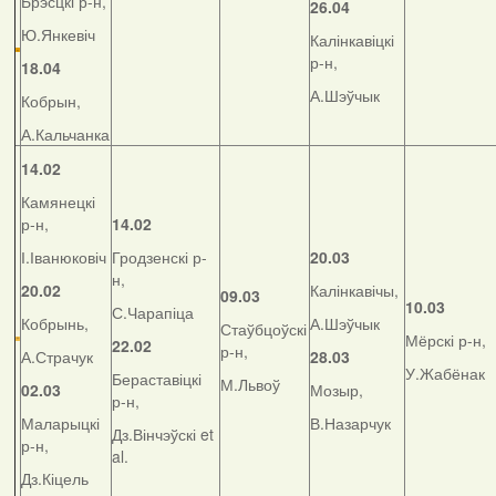
Брэсцкі р-н,
26.04
Ю.Янкевіч
Калінкавіцкі
р-н,
18.04
А.Шэўчык
Кобрын,
А.Кальчанка
14.02
Камянецкі
р-н,
14.02
І.Іванюковіч
Гродзенскі р-
20.03
н,
20.02
Калінкавічы,
09.03
10.03
С.Чарапіца
Кобрынь,
А.Шэўчык
Стаўбцоўскі
Мёрскі р-н,
22.02
р-н,
А.Страчук
28.03
У.Жабёнак
Бераставіцкі
М.Львоў
02.03
Мозыр,
р-н,
Маларыцкі
В.Назарчук
Дз.Вінчэўскі et
р-н,
al.
Дз.Кіцель