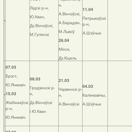
н,
Лідскі р-н,
11.04
А.Вінчэўскі,
Ю.Квач,
Петрыкаўскі
А.Барадзін,
р-н,
Дз.Вінчэўскі,
М.Львоў
А.Шэўчык
М.Гулінскі
26.04
Мінск,
Дз.Кіцель
07.03
Брэст,
08.03
21.03
Ю.Янкевіч
04.03
Гродзенскі р-
Чэрвенскі р-
15.03
н,
н,
Калінкавічы,
Жабінкаўскі
Дз.Вінчэўскі
А.Вінчэўскі
А.Шэўчык
р-н,
і Ю.Квач
Ю.Янкевіч