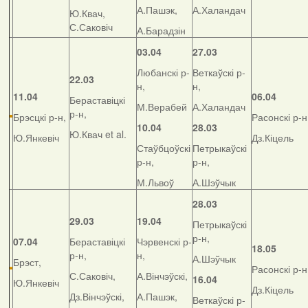
А.Пашэк,
А.Халандач
Ю.Квач,
С.Саковіч
А.Барадзін
03.04
27.03
Любанскі р-
Веткаўскі р-
22.03
н,
н,
11.04
06.04
Бераставіцкі
М.Верабей
А.Халандач
р-н,
Брэсцкі р-н,
Расонскі р-н
10.04
28.03
Ю.Квач et al.
Ю.Янкевіч
Дз.Кіцель
Стаўбцоўскі
Петрыкаўскі
р-н,
р-н,
М.Львоў
А.Шэўчык
28.03
29.03
19.04
Петрыкаўскі
р-н,
07.04
Бераставіцкі
Чэрвенскі р-
18.05
р-н,
н,
А.Шэўчык
Брэст,
Расонскі р-н
С.Саковіч,
А.Вінчэўскі,
16.04
Ю.Янкевіч
Дз.Кіцель
Дз.Вінчэўскі,
А.Пашэк,
Веткаўскі р-