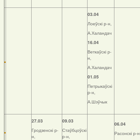
03.04
Лоеўскі р-н,
А.Халандач
16.04
Веткаўскі р-
н,
А.Халандач
01.05
Петрыкаўскі
р-н,
А.Шэўчык
27.03
09.03
06.04
Гродзенскі р-
Стаўбцоўскі
Расонскі р-н
н,
р-н,