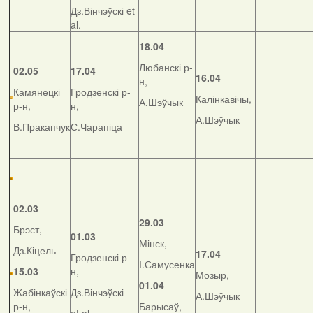
Дз.Вінчэўскі et
al.
18.04
Любанскі р-
02.05
17.04
16.04
н,
Камянецкі
Гродзенскі р-
Калінкавічы,
А.Шэўчык
р-н,
н,
А.Шэўчык
В.Пракапчук
С.Чарапіца
02.03
29.03
Брэст,
01.03
Мінск,
Дз.Кіцель
17.04
Гродзенскі р-
І.Самусенка
15.03
н,
Мозыр,
01.04
Жабінкаўскі
Дз.Вінчэўскі
А.Шэўчык
р-н,
Барысаў,