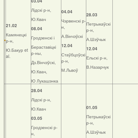
03.04
Лідскі р-н,
04.04
28.03
Ю.Квач
Чэрвенскі р-
Петрыкаўскі
21.02
н,
08.04
р-н,
Камянецкі
А.Вінчэўскі
Гродзенскі і
А.Шэўчык
р-н,
12.04
Бераставіцкі
12.04
Ю.Бакур et
р-ны,
Стаўбцоўскі
al.
Ельскі р-н,
р-н,
Дз.Вінчэўскі,
В.Назарчук
М.Львоў
Ю.Квач,
Ю Лукашэнка
28.04
Лідскі р-н,
01.05
Ю.Квач
Петрыкаўскі
03.05
р-н,
Гродзенскі р-
А.Шэўчык
н,