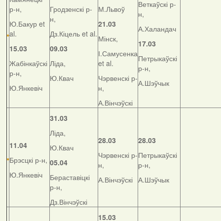
Веткаўскі р-
р-н,
Гродзенскі р-
М.Львоў
н,
н,
Ю.Бакур et
21.03
А.Халандач
al.
Дз.Кіцель et al.
Мінск,
17.03
15.03
09.03
І.Самусенка
Петрыкаўскі
Жабінкаўскі
Ліда,
et al.
р-н,
р-н,
Ю.Квач
Чэрвенскі р-
А.Шэўчык
Ю.Янкевіч
н,
А.Вінчэўскі
31.03
Ліда,
28.03
28.03
11.04
Ю.Квач
Чэрвенскі р-
Петрыкаўскі
Брэсцкі р-н,
05.04
н,
р-н,
Ю.Янкевіч
Бераставіцкі
А.Вінчэўскі
А.Шэўчык
р-н,
Дз.Вінчэўскі
15.03