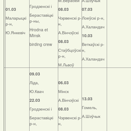
М.Верабей
А.Шэўчык
Гродзенскі і
01.03
08.03
07.03
Бераставіцкі
Маларыцкі
Чэрвенскі р-
Лоеўскі р-н,
р-ны,
р-н,
н,
А.Халандач
Hrodna et
Ю.Янкевіч
А.Вінчэўскі
Minsk
10.03
08.03
birding crew
Веткаўскі р-
Стаўбцоўскі
н,
р-н,
А.Халандач
М.Львоў
09.03
Ліда,
06.03
Ю.Квач
Мінск
13.03
22.03
А.Вінчэўскі
Гомель,
Гродзенскі і
08.03
А.Шэўчык
Бераставіцкі
Чэрвенскі р-
р-н,
н,