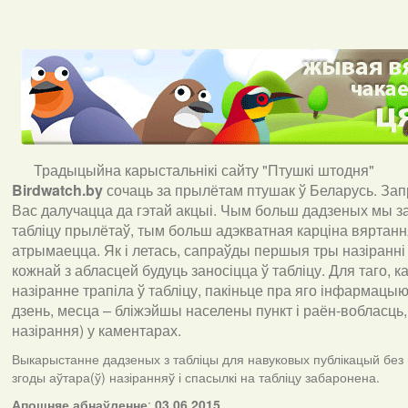
Традыцыйна карыстальнікі сайту "Птушкі штодня"
Birdwatch
.
by
сочаць за прылётам птушак ў Беларусь. За
Вас далучацца да гэтай акцыі. Чым больш дадзеных мы з
табліцу прылётаў, тым больш адэкватная карціна вяртан
атрымаецца. Як і летась, сапраўды першыя тры назіранні
кожнай з абласцей будуць заносіцца ў табліцу. Для таго, 
назіранне трапіла ў табліцу, пакіньце пра яго інфармацыю 
дзень, месца – бліжэйшы населены пункт і раён-вобласць,
назірання) у каментарах
.
Выкарыстанне дадзеных з табліцы для навуковых публікацый без
згоды аўтара(ў) назіранняў і спасылкі на табліцу забаронена.
А
пошняе абнаўленне
:
03.06.2015