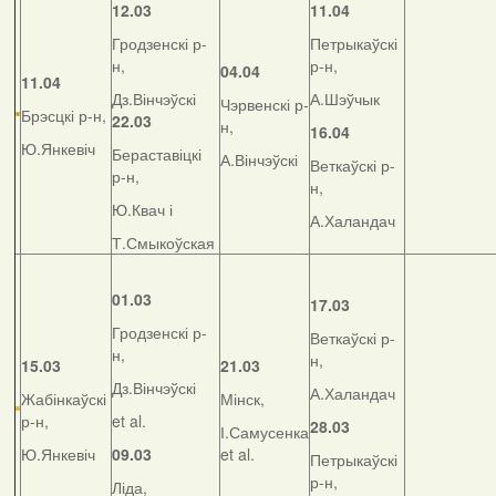
12.03
11.04
Гродзенскі р-
Петрыкаўскі
н,
р-н,
04.04
11.04
Дз.Вінчэўскі
А.Шэўчык
Чэрвенскі р-
Брэсцкі р-н,
22.03
н,
16.04
Ю.Янкевіч
Бераставіцкі
А.Вінчэўскі
Веткаўскі р-
р-н,
н,
Ю.Квач і
А.Халандач
Т.Смыкоўская
01.03
17.03
Гродзенскі р-
Веткаўскі р-
н,
н,
15.03
21.03
Дз.Вінчэўскі
А.Халандач
Жабінкаўскі
Мінск,
р-н,
et al.
28.03
І.Самусенка
Ю.Янкевіч
09.03
et al.
Петрыкаўскі
р-н,
Ліда,