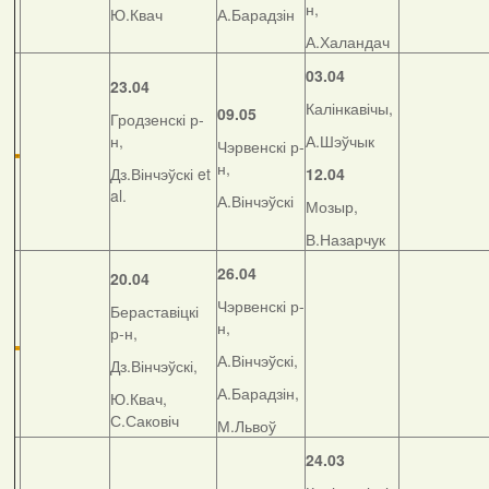
н,
Ю.Квач
А.Барадзін
А.Халандач
03.04
23.04
Калінкавічы,
09.05
Гродзенскі р-
н,
А.Шэўчык
Чэрвенскі р-
н,
Дз.Вінчэўскі et
12.04
al.
А.Вінчэўскі
Мозыр,
В.Назарчук
26.04
20.04
Чэрвенскі р-
Бераставіцкі
н,
р-н,
А.Вінчэўскі,
Дз.Вінчэўскі,
А.Барадзін,
Ю.Квач,
С.Саковіч
М.Львоў
24.03