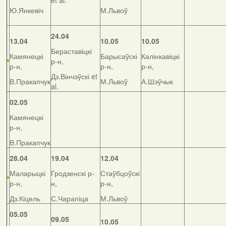
et al.
Ю.Янкевіч
М.Львоў
24.04
13.04
10.05
10.05
Бераставіцкі
Камянецкі
Барысаўскі
Калінкавіцкі
р-н,
р-н,
р-н,
р-н,
Дз.Вінчэўскі et
В.Пракапчук
М.Львоў
А.Шэўчык
al.
02.05
Камянецкі
р-н,
В.Пракапчук
28.04
19.04
12.04
Маларыцкі
Гродзенскі р-
Стаўбцоўскі
р-н,
н,
р-н,
Дз.Кіцель
С.Чарапіца
М.Львоў
05.05
09.05
10.05