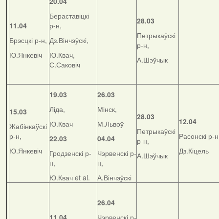
20.04
Бераставіцкі
28.03
11.04
р-н,
Петрыкаўскі
Брэсцкі р-н,
Дз.Вінчэўскі,
р-н,
Ю.Янкевіч
Ю.Квач,
А.Шэўчык
С.Саковіч
19.03
26.03
Ліда,
Мінск,
15.03
28.03
12.04
Ю.Квач
М.Львоў
Жабінкаўскі
Петрыкаўскі
р-н,
Расонскі р-н
22.03
04.04
р-н,
Ю.Янкевіч
Дз.Кіцель
Гродзенскі р-
Чэрвенскі р-
А.Шэўчык
н,
н,
Ю.Квач et al.
А.Вінчэўскі
26.04
11.04
Чэрвенскі р-