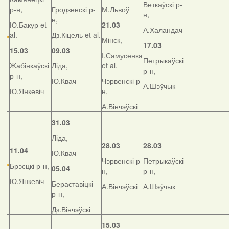
Веткаўскі р-
р-н,
Гродзенскі р-
М.Львоў
н,
н,
Ю.Бакур et
21.03
А.Халандач
al.
Дз.Кіцель et al.
Мінск,
17.03
15.03
09.03
І.Самусенка
Петрыкаўскі
Жабінкаўскі
Ліда,
et al.
р-н,
р-н,
Ю.Квач
Чэрвенскі р-
А.Шэўчык
Ю.Янкевіч
н,
А.Вінчэўскі
31.03
Ліда,
28.03
28.03
11.04
Ю.Квач
Чэрвенскі р-
Петрыкаўскі
Брэсцкі р-н,
05.04
н,
р-н,
Ю.Янкевіч
Бераставіцкі
А.Вінчэўскі
А.Шэўчык
р-н,
Дз.Вінчэўскі
15.03