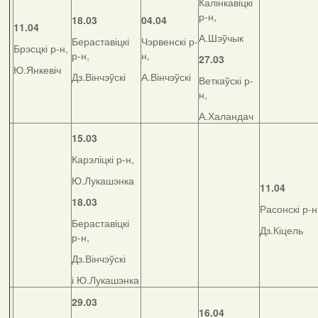
Калінкавіцкі
р-н,
18.03
04.04
11.04
А.Шэўчык
Бераставіцкі
Чэрвенскі р-
Брэсцкі р-н,
р-н,
н,
27.03
Ю.Янкевіч
Дз.Вінчэўскі
А.Вінчэўскі
Веткаўскі р-
н,
А.Халандач
15.03
Карэліцкі р-н,
Ю.Лукашэнка
11.04
18.03
Расонскі р-н
Бераставіцкі
Дз.Кіцель
р-н,
Дз.Вінчэўскі
і Ю.Лукашэнка
29.03
16.04