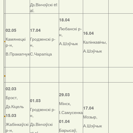
Дз.Вінчэўскі et
al.
18.04
Любанскі р-
02.05
17.04
16.04
н,
Камянецкі
Гродзенскі р-
Калінкавічы,
А.Шэўчык
р-н,
н,
А.Шэўчык
В.Пракапчук
С.Чарапіца
02.03
29.03
Брэст,
01.03
Мінск,
Дз.Кіцель
17.04
Гродзенскі р-
І.Самусенка
15.03
н,
Мозыр,
01.04
Жабінкаўскі
Дз.Вінчэўскі
А.Шэўчык
р-н,
Барысаў,