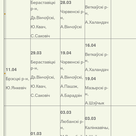
Бераставіцкі
28.03
Веткаўскі р-
р-н,
Чэрвенскі р-
н,
Дз.Вінчэўскі,
н,
А.Халандач
Ю.Квач,
А.Вінчэўскі
С.Саковіч
16.04
29.03
19.04
Веткаўскі р-
н,
Бераставіцкі
Чэрвенскі р-
р-н,
н,
11.04
А.Халандач
Дз.Вінчэўскі,
А.Вінчэўскі,
Брэсцкі р-н,
19.04
Ю.Квач,
А.Пашэк,
Ю.Янкевіч
Мазырскі р-
н,
С.Саковіч
А.Барадзін
А.Шэўчык
03.03
03.03
Любанскі р-
н,
Калінкавічы,
01.03