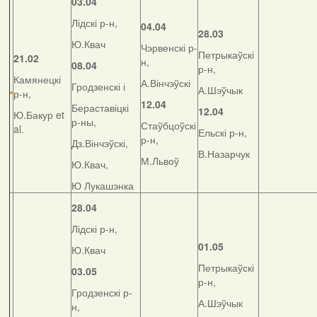
03.04
Лідскі р-н,
04.04
28.03
Ю.Квач
Чэрвенскі р-
Петрыкаўскі
21.02
н,
08.04
р-н,
Камянецкі
А.Вінчэўскі
Гродзенскі і
А.Шэўчык
р-н,
12.04
Бераставіцкі
12.04
Ю.Бакур et
р-ны,
Стаўбцоўскі
al.
Ельскі р-н,
р-н,
Дз.Вінчэўскі,
В.Назарчук
М.Львоў
Ю.Квач,
Ю Лукашэнка
28.04
Лідскі р-н,
01.05
Ю.Квач
Петрыкаўскі
03.05
р-н,
Гродзенскі р-
А.Шэўчык
н,