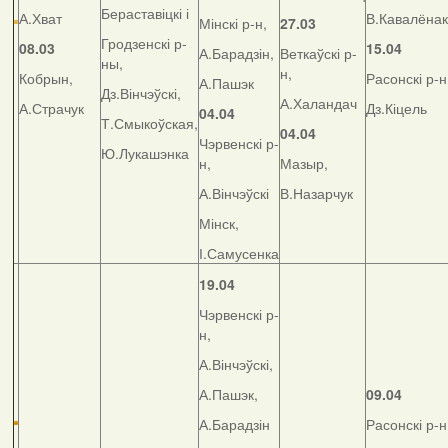
Бераставіцкі і
А.Хват
В.Кавалёнак
Мінскі р-н,
27.03
Гродзенскі р-
08.03
15.04
А.Барадзін,
Веткаўскі р-
ны,
н,
Кобрын,
Расонскі р-н
А.Пашэк
Дз.Вінчэўскі,
А.Халандач
А.Страчук
Дз.Кіцель
04.04
Т.Смыкоўская,
04.04
Чэрвенскі р-
Ю.Лукашэнка
н,
Мазыр,
А.Вінчэўскі
В.Назарчук
Мінск,
І.Самусенка
19.04
Чэрвенскі р-
н,
А.Вінчэўскі,
А.Пашэк,
09.04
А.Барадзін
Расонскі р-н