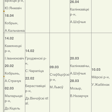
Брэсцкі р-н,
26.04
Ю.Янкевіч
Калінкавіцкі
р-н,
18.04
А.Шэўчык
Кобрын,
А.Кальчанка
14.02
Камянецкі
р-н,
14.02
І.Іванюковіч
Гродзенскі р-
20.03
н,
20.02
Калінкавічы,
09.03
10.03
С.Чарапіца
Кобрынь,
А.Шэўчык
Стаўбцоўскі
Мёрскі р-н,
22.02
р-н,
А.Страчук
28.03
У.Жабёнак
Бераставіцкі
М.Львоў
02.03
Мозыр,
р-н,
Маларыцкі
В.Назарчук
Дз.Вінчэўскі et
р-н,
al.
Дз.Кіцель