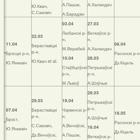
А.Пашэк,
А.Халандач
Ю.Квач,
С.Саковіч
А.Барадзін
03.04
27.03
Любанскі р-
Веткаўскі р-
22.03
н,
н,
11.04
06.04
Бераставіцкі
М.Верабей
А.Халандач
р-н,
Брэсцкі р-н,
Расонскі р-н
10.04
28.03
Ю.Квач et al.
Ю.Янкевіч
Дз.Кіцель
Стаўбцоўскі
Петрыкаўскі
р-н,
р-н,
М.Львоў
А.Шэўчык
28.03
29.03
19.04
Петрыкаўскі
р-н,
07.04
Бераставіцкі
Чэрвенскі р-
18.05
р-н,
н,
А.Шэўчык
Брэст,
Расонскі р-н
С.Саковіч,
А.Вінчэўскі,
16.04
Ю.Янкевіч
Дз.Кіцель
Дз.Вінчэўскі,
А.Пашэк,
Веткаўскі р-