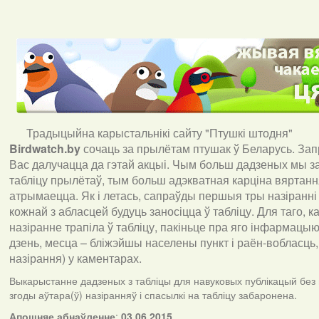
Традыцыйна карыстальнікі сайту "Птушкі штодня"
Birdwatch
.
by
сочаць за прылётам птушак ў Беларусь. За
Вас далучацца да гэтай акцыі. Чым больш дадзеных мы з
табліцу прылётаў, тым больш адэкватная карціна вяртан
атрымаецца. Як і летась, сапраўды першыя тры назіранні
кожнай з абласцей будуць заносіцца ў табліцу. Для таго, 
назіранне трапіла ў табліцу, пакіньце пра яго інфармацыю 
дзень, месца – бліжэйшы населены пункт і раён-вобласць,
назірання) у каментарах
.
Выкарыстанне дадзеных з табліцы для навуковых публікацый без
згоды аўтара(ў) назіранняў і спасылкі на табліцу забаронена.
А
пошняе абнаўленне
:
03.06.2015