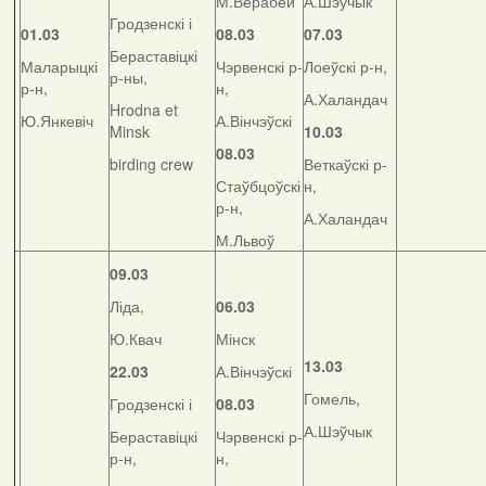
М.Верабей
А.Шэўчык
Гродзенскі і
01.03
08.03
07.03
Бераставіцкі
Маларыцкі
Чэрвенскі р-
Лоеўскі р-н,
р-ны,
р-н,
н,
А.Халандач
Hrodna et
Ю.Янкевіч
А.Вінчэўскі
Minsk
10.03
08.03
birding crew
Веткаўскі р-
Стаўбцоўскі
н,
р-н,
А.Халандач
М.Львоў
09.03
Ліда,
06.03
Ю.Квач
Мінск
13.03
22.03
А.Вінчэўскі
Гомель,
Гродзенскі і
08.03
А.Шэўчык
Бераставіцкі
Чэрвенскі р-
р-н,
н,