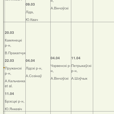
н,
09.03
А.Вінчэўскі
Ліда,
Ю.Квач
20.03
Камянецкі
р-н,
В.Пракапчук
04.04
11.04
22.03
04.04
Чэрвенскі р-
Петрыкаўскі
Пружанскі
Лідскі р-н,
н,
р-н,
р-н,
А.Созінаў
А.Вінчэўскі
А.Шэўчык
А.Кальчанка
et al.
11.04
Брэсцкі р-н,
Ю.Янкевіч