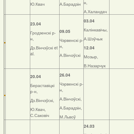
н,
Ю.Квач
А.Барадзін
А.Халандач
03.04
23.04
Калінкавічы,
09.05
Гродзенскі р-
н,
А.Шэўчык
Чэрвенскі р-
н,
Дз.Вінчэўскі et
12.04
al.
А.Вінчэўскі
Мозыр,
В.Назарчук
26.04
20.04
Чэрвенскі р-
Бераставіцкі
н,
р-н,
А.Вінчэўскі,
Дз.Вінчэўскі,
А.Барадзін,
Ю.Квач,
С.Саковіч
М.Львоў
24.03