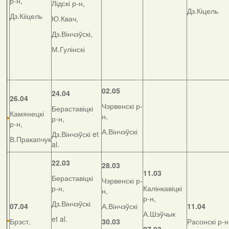
р-н,
Лідскі р-н,
Дз.Кіцель
Дз.Кііцель
Ю.Квач,
Дз.Вінчэўскі,
М.Гулінскі
02.05
24.04
26.04
Чэрвенскі р-
Бераставіцкі
Камянецкі
н,
р-н,
р-н,
А.Вінчэўскі
Дз.Вінчэўскі et
В.Пракапчук
al.
22.03
28.03
11.03
Бераставіцкі
Чэрвенскі р-
р-н,
Калінкавіцкі
н,
р-н,
Дз.Вінчэўскі
07.04
А.Вінчэўскі
11.04
А.Шэўчык
et al.
Брэст,
30.03
Расонскі р-н