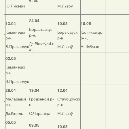
et al.
Ю.Янкевіч
М.Львоў
24.04
13.04
10.05
10.05
Бераставіцкі
Камянецкі
Барысаўскі
Калінкавіцкі
р-н,
р-н,
р-н,
р-н,
Дз.Вінчэўскі et
В.Пракапчук
М.Львоў
А.Шэўчык
al.
02.05
Камянецкі
р-н,
В.Пракапчук
28.04
19.04
12.04
Маларыцкі
Гродзенскі р-
Стаўбцоўскі
р-н,
н,
р-н,
Дз.Кіцель
С.Чарапіца
М.Львоў
05.05
09.05
10.05