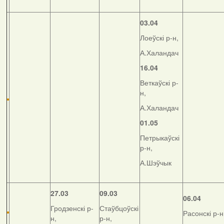
03.04
Лоеўскі р-н,
А.Халандач
16.04
Веткаўскі р-
н,
А.Халандач
01.05
Петрыкаўскі
р-н,
А.Шэўчык
27.03
09.03
06.04
Гродзенскі р-
Стаўбцоўскі
Расонскі р-н
н,
р-н,