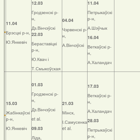
12.03
11.04
Гродзенскі р-
Петрыкаўскі
н,
р-н,
04.04
11.04
Дз.Вінчэўскі
А.Шэўчык
Чэрвенскі р-
Брэсцкі р-н,
22.03
н,
16.04
Ю.Янкевіч
Бераставіцкі
А.Вінчэўскі
Веткаўскі р-
р-н,
н,
Ю.Квач і
А.Халандач
Т.Смыкоўская
01.03
17.03
Гродзенскі р-
Веткаўскі р-
н,
н,
15.03
21.03
Дз.Вінчэўскі
А.Халандач
Жабінкаўскі
Мінск,
р-н,
et al.
28.03
І.Самусенка
Ю.Янкевіч
09.03
et al.
Петрыкаўскі
р-н,
Ліда,