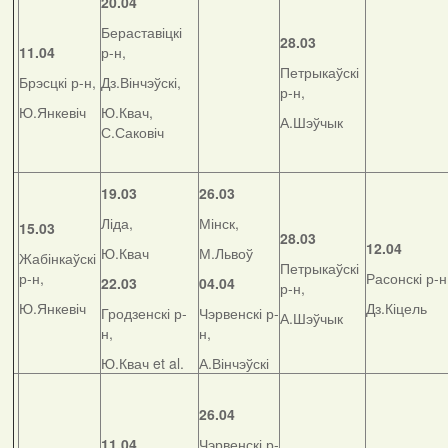
20.04
Бераставіцкі
28.03
11.04
р-н,
Петрыкаўскі
Брэсцкі р-н,
Дз.Вінчэўскі,
р-н,
Ю.Янкевіч
Ю.Квач,
А.Шэўчык
С.Саковіч
19.03
26.03
Ліда,
Мінск,
15.03
28.03
12.04
Ю.Квач
М.Львоў
Жабінкаўскі
Петрыкаўскі
р-н,
Расонскі р-н
22.03
04.04
р-н,
Ю.Янкевіч
Дз.Кіцель
Гродзенскі р-
Чэрвенскі р-
А.Шэўчык
н,
н,
Ю.Квач et al.
А.Вінчэўскі
26.04
11.04
Чэрвенскі р-