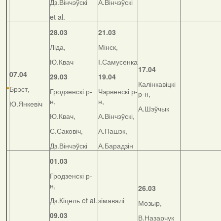
Дз.Вінчэўскі
А.Вінчэўскі
et al.
28.03
21.03
Ліда,
Мінск,
Ю.Квач
І.Самусенка
17.04
07.04
29.03
19.04
Калінкавіцкі
Брэст,
Гродзенскі р-
Чэрвенскі р-
р-н,
н,
н,
Ю.Янкевіч
А.Шэўчык
Ю.Квач,
А.Вінчэўскі,
С.Саковіч,
А.Пашэк,
Дз.Вінчэўскі
А.Барадзін
01.03
Гродзенскі р-
н,
26.03
Дз.Кіцель et al.
зімавалі
Мозыр,
09.03
В.Назарчук