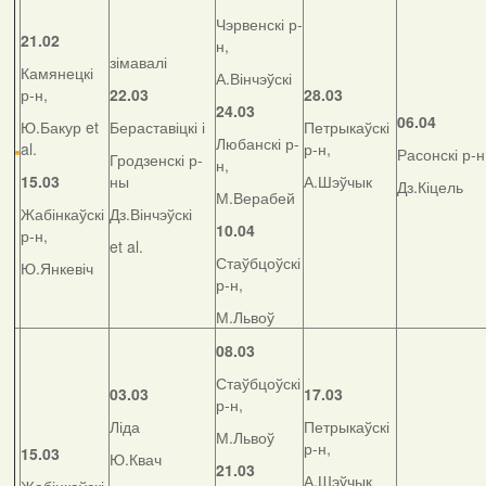
Чэрвенскі р-
21.02
н,
зімавалі
Камянецкі
А.Вінчэўскі
р-н,
22.03
28.03
24.03
06.04
Ю.Бакур et
Бераставіцкі і
Петрыкаўскі
Любанскі р-
al.
р-н,
Расонскі р-н
Гродзенскі р-
н,
15.03
ны
А.Шэўчык
Дз.Кіцель
М.Верабей
Жабінкаўскі
Дз.Вінчэўскі
10.04
р-н,
et al.
Стаўбцоўскі
Ю.Янкевіч
р-н,
М.Львоў
08.03
Стаўбцоўскі
03.03
17.03
р-н,
Ліда
Петрыкаўскі
М.Львоў
р-н,
15.03
Ю.Квач
21.03
А.Шэўчык