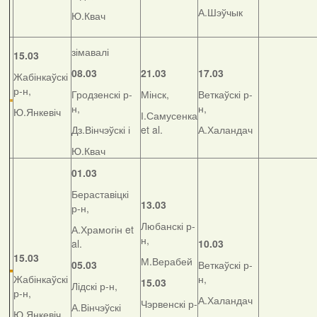
А.Шэўчык
Ю.Квач
зімавалі
15.03
08.03
21.03
17.03
Жабінкаўскі
р-н,
Гродзенскі р-
Мінск,
Веткаўскі р-
н,
н,
Ю.Янкевіч
І.Самусенка
Дз.Вінчэўскі і
et al.
А.Халандач
Ю.Квач
01.03
Бераставіцкі
13.03
р-н,
Любанскі р-
А.Храмогін et
н,
al.
10.03
15.03
М.Верабей
05.03
Веткаўскі р-
Жабінкаўскі
н,
15.03
Лідскі р-н,
р-н,
А.Халандач
Чэрвенскі р-
А.Вінчэўскі
Ю.Янкевіч