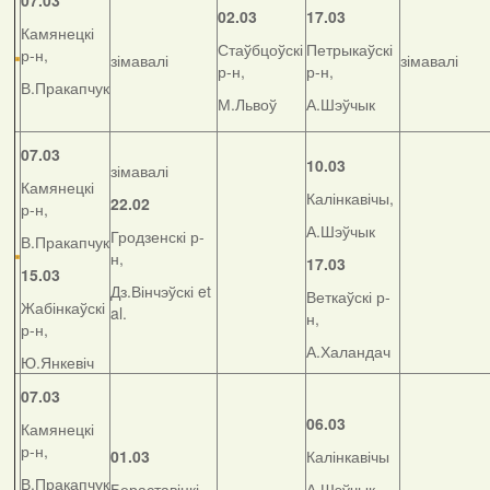
07.03
02.03
17.03
Камянецкі
Стаўбцоўскі
Петрыкаўскі
р-н,
зімавалі
зімавалі
р-н,
р-н,
В.Пракапчук
М.Львоў
А.Шэўчык
07.03
10.03
зімавалі
Камянецкі
Калінкавічы,
22.02
р-н,
А.Шэўчык
Гродзенскі р-
В.Пракапчук
н,
17.03
15.03
Дз.Вінчэўскі et
Веткаўскі р-
Жабінкаўскі
al.
н,
р-н,
А.Халандач
Ю.Янкевіч
07.03
06.03
Камянецкі
р-н,
01.03
Калінкавічы
В.Пракапчук
Бераставіцкі
А.Шэўчык