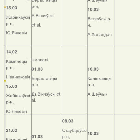
р-н,
15.03
10.03
А.Вінчэўскі
Жабінкаўскі
Веткаўскі р-
р-н,
et al.
н,
Ю.Янкевіч
А.Халандач
14.02
зімавалі
Камянецкі
р-н,
01.03
16.03
І.Іванюковіч
Бераставіцкі
Калінкавіцкі
р-н
р-н,
15.03
Дз.Вінчэўскі et
А.Шэўчык
Жабінкаўскі
al.
р-н,
Ю.Янкевіч
08.03
21.02
Стаўбцоўскі
10.03
01.03
р-н,
Камянецкі