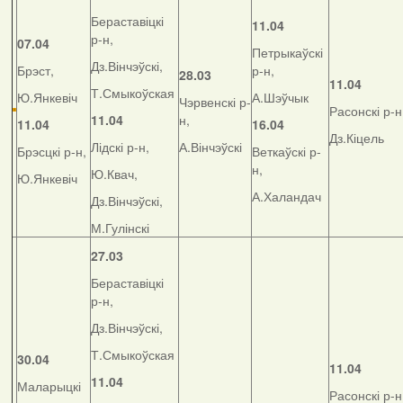
Бераставіцкі
11.04
р-н,
07.04
Петрыкаўскі
Дз.Вінчэўскі,
Брэст,
р-н,
28.03
11.04
Т.Смыкоўская
Ю.Янкевіч
А.Шэўчык
Чэрвенскі р-
Расонскі р-н
11.04
н,
11.04
16.04
Дз.Кіцель
Лідскі р-н,
А.Вінчэўскі
Брэсцкі р-н,
Веткаўскі р-
н,
Ю.Квач,
Ю.Янкевіч
А.Халандач
Дз.Вінчэўскі,
М.Гулінскі
27.03
Бераставіцкі
р-н,
Дз.Вінчэўскі,
Т.Смыкоўская
30.04
11.04
11.04
Маларыцкі
Расонскі р-н