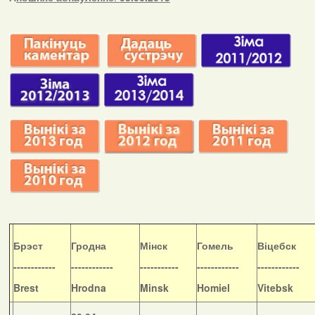
Б
рэст
Гродна
Мінск
Гомель
Віцебск
------------
------------
-----------
------------
------------
Brest
Hrodna
Minsk
Homiel
Vitebsk