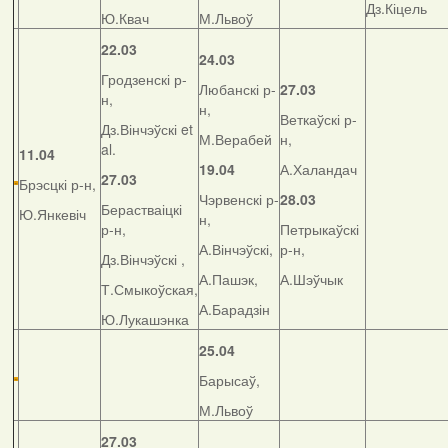
Дз.Кіцель
Ю.Квач
М.Львоў
22.03
24.03
Гродзенскі р-
Любанскі р-
27.03
н,
н,
Веткаўскі р-
Дз.Вінчэўскі et
М.Верабей
н,
al.
11.04
19.04
А.Халандач
27.03
Брэсцкі р-н,
Чэрвенскі р-
28.03
Берастваіцкі
Ю.Янкевіч
н,
р-н,
Петрыкаўскі
А.Вінчэўскі,
р-н,
Дз.Вінчэўскі ,
А.Пашэк,
А.Шэўчык
Т.Смыкоўская,
А.Барадзін
Ю.Лукашэнка
25.04
Барысаў,
М.Львоў
27.03