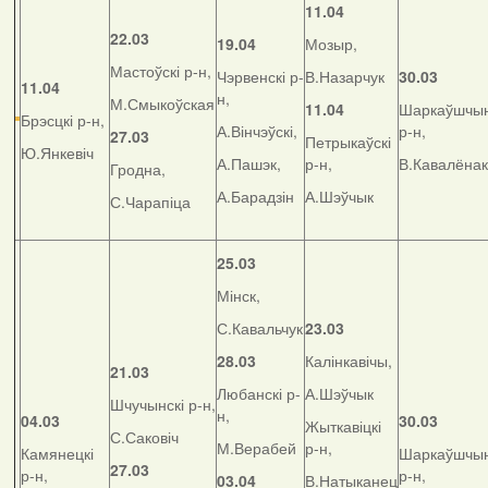
11.04
22.03
19.04
Мозыр,
Мастоўскі р-н,
Чэрвенскі р-
В.Назарчук
30.03
11.04
н,
М.Смыкоўская
11.04
Шаркаўшчын
Брэсцкі р-н,
А.Вінчэўскі,
р-н,
27.03
Петрыкаўскі
Ю.Янкевіч
А.Пашэк,
р-н,
В.Кавалёнак
Гродна,
А.Барадзін
А.Шэўчык
С.Чарапіца
25.03
Мінск,
С.Кавальчук
23.03
28.03
Калінкавічы,
21.03
Любанскі р-
А.Шэўчык
Шчучынскі р-н,
н,
04.03
30.03
Жыткавіцкі
С.Саковіч
М.Верабей
р-н,
Камянецкі
Шаркаўшчын
27.03
р-н,
р-н,
03.04
В.Натыканец