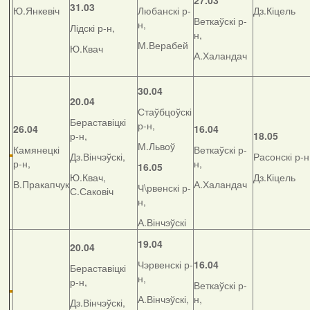
27.03
31.03
Ю.Янкевіч
Любанскі р-
Дз.Кіцель
Веткаўскі р-
н,
Лідскі р-н,
н,
М.Верабей
Ю.Квач
А.Халандач
30.04
20.04
Стаўбцоўскі
Бераставіцкі
р-н,
26.04
16.04
р-н,
18.05
М.Львоў
Камянецкі
Веткаўскі р-
Дз.Вінчэўскі,
Расонскі р-н
р-н,
н,
16.05
Ю.Квач,
Дз.Кіцель
В.Пракапчук
А.Халандач
Ч\рвенскі р-
С.Саковіч
н,
А.Вінчэўскі
19.04
20.04
Чэрвенскі р-
16.04
Бераставіцкі
н,
р-н,
Веткаўскі р-
А.Вінчэўскі,
н,
Дз.Вінчэўскі,