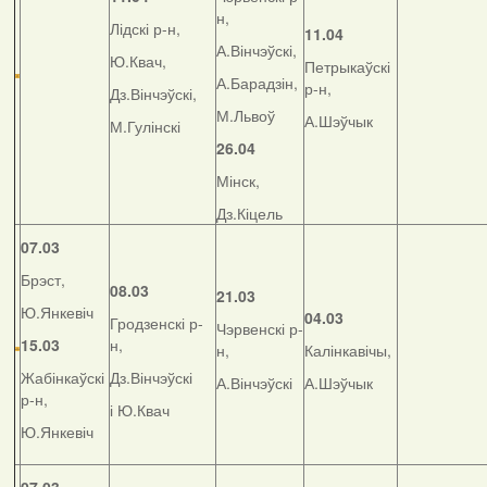
н,
Лідскі р-н,
11.04
А.Вінчэўскі,
Ю.Квач,
Петрыкаўскі
А.Барадзін,
р-н,
Дз.Вінчэўскі,
М.Львоў
А.Шэўчык
М.Гулінскі
26.04
Мінск,
Дз.Кіцель
07.03
Брэст,
08.03
21.03
Ю.Янкевіч
04.03
Гродзенскі р-
Чэрвенскі р-
15.03
н,
н,
Калінкавічы,
Жабінкаўскі
Дз.Вінчэўскі
А.Вінчэўскі
А.Шэўчык
р-н,
і Ю.Квач
Ю.Янкевіч