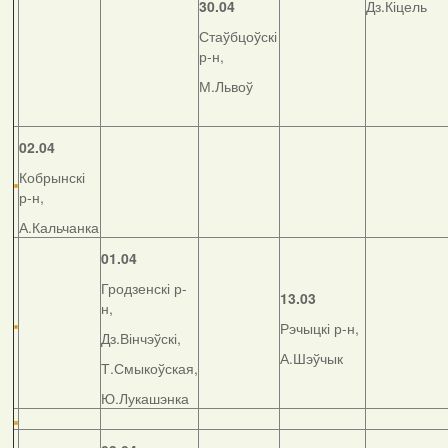
30.04
Дз.Кіцель
Стаўбцоўскі
р-н,
М.Львоў
02.04
Кобрынскі
р-н,
А.Кальчанка
01.04
Гродзенскі р-
13.03
н,
Рэчыцкі р-н,
Дз.Вінчэўскі,
А.Шэўчык
Т.Смыкоўская,
Ю.Лукашэнка