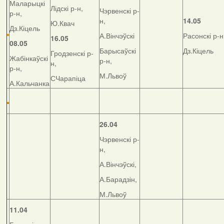
Маларыцкі
Лідскі р-н,
Чэрвенскі р-
р-н,
н,
14.05
Ю.Квач
Дз.Кіцель
А.Вінчэўскі
Расонскі р-н
16.05
08.05
Барысаўскі
Дз.Кіцель
Гродзенскі р-
Жабінкаўскі
р-н,
н,
р-н,
М.Львоў
СЧарапіца
А.Кальчанка
26.04
Чэрвенскі р-
н,
А.Вінчэўскі,
А.Барадзін,
М.Львоў
11.04