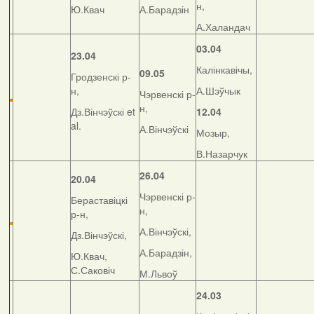
н,
Ю.Квач
А.Барадзін
А.Халандач
03.04
23.04
Калінкавічы,
09.05
Гродзенскі р-
н,
А.Шэўчык
Чэрвенскі р-
н,
Дз.Вінчэўскі et
12.04
al.
А.Вінчэўскі
Мозыр,
В.Назарчук
26.04
20.04
Чэрвенскі р-
Бераставіцкі
н,
р-н,
А.Вінчэўскі,
Дз.Вінчэўскі,
А.Барадзін,
Ю.Квач,
С.Саковіч
М.Львоў
24.03