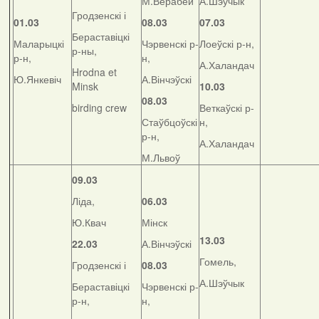
М.Верабей
А.Шэўчык
Гродзенскі і
01.03
08.03
07.03
Бераставіцкі
Маларыцкі
Чэрвенскі р-
Лоеўскі р-н,
р-ны,
р-н,
н,
А.Халандач
Hrodna et
Ю.Янкевіч
А.Вінчэўскі
Minsk
10.03
08.03
birding crew
Веткаўскі р-
Стаўбцоўскі
н,
р-н,
А.Халандач
М.Львоў
09.03
Ліда,
06.03
Ю.Квач
Мінск
13.03
22.03
А.Вінчэўскі
Гомель,
Гродзенскі і
08.03
А.Шэўчык
Бераставіцкі
Чэрвенскі р-
р-н,
н,