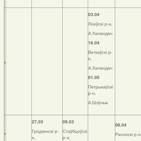
03.04
Лоеўскі р-н,
А.Халандач
16.04
Веткаўскі р-
н,
А.Халандач
01.05
Петрыкаўскі
р-н,
А.Шэўчык
27.03
09.03
06.04
Гродзенскі р-
Стаўбцоўскі
Расонскі р-н
н,
р-н,