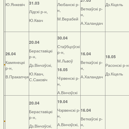
27.03
31.03
Ю.Янкевіч
Любанскі р-
Дз.Кіцель
Веткаўскі р-
н,
Лідскі р-н,
н,
М.Верабей
Ю.Квач
А.Халандач
30.04
20.04
Стаўбцоўскі
Бераставіцкі
р-н,
26.04
16.04
р-н,
18.05
М.Львоў
Камянецкі
Веткаўскі р-
Дз.Вінчэўскі,
Расонскі р-н
р-н,
н,
16.05
Ю.Квач,
Дз.Кіцель
В.Пракапчук
А.Халандач
Ч\рвенскі р-
С.Саковіч
н,
А.Вінчэўскі
19.04
20.04
Чэрвенскі р-
16.04
Бераставіцкі
н,
р-н,
Веткаўскі р-
А.Вінчэўскі,
н,
Дз.Вінчэўскі,