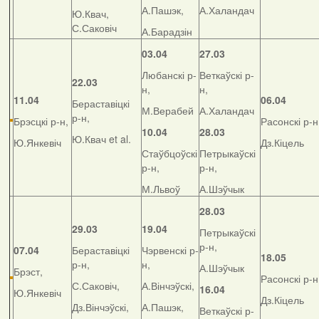
А.Пашэк,
А.Халандач
Ю.Квач,
С.Саковіч
А.Барадзін
03.04
27.03
Любанскі р-
Веткаўскі р-
22.03
н,
н,
11.04
06.04
Бераставіцкі
М.Верабей
А.Халандач
р-н,
Брэсцкі р-н,
Расонскі р-н
10.04
28.03
Ю.Квач et al.
Ю.Янкевіч
Дз.Кіцель
Стаўбцоўскі
Петрыкаўскі
р-н,
р-н,
М.Львоў
А.Шэўчык
28.03
29.03
19.04
Петрыкаўскі
р-н,
07.04
Бераставіцкі
Чэрвенскі р-
18.05
р-н,
н,
А.Шэўчык
Брэст,
Расонскі р-н
С.Саковіч,
А.Вінчэўскі,
16.04
Ю.Янкевіч
Дз.Кіцель
Дз.Вінчэўскі,
А.Пашэк,
Веткаўскі р-