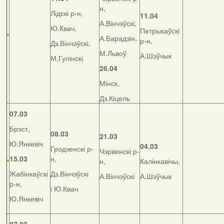
н,
Лідскі р-н,
11.04
А.Вінчэўскі,
Ю.Квач,
Петрыкаўскі
А.Барадзін,
р-н,
Дз.Вінчэўскі,
М.Львоў
А.Шэўчык
М.Гулінскі
26.04
Мінск,
Дз.Кіцель
07.03
Брэст,
08.03
21.03
Ю.Янкевіч
04.03
Гродзенскі р-
Чэрвенскі р-
15.03
н,
н,
Калінкавічы,
Жабінкаўскі
Дз.Вінчэўскі
А.Вінчэўскі
А.Шэўчык
р-н,
і Ю.Квач
Ю.Янкевіч