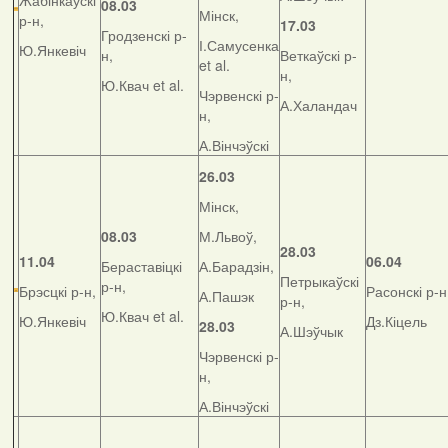
Жабінкаўскі
08.03
Мінск,
р-н,
17.03
Гродзенскі р-
І.Самусенка
Ю.Янкевіч
н,
Веткаўскі р-
et al.
н,
Ю.Квач et al.
Чэрвенскі р-
А.Халандач
н,
А.Вінчэўскі
26.03
Мінск,
08.03
М.Львоў,
28.03
11.04
06.04
Бераставіцкі
А.Барадзін,
Петрыкаўскі
р-н,
Брэсцкі р-н,
Расонскі р-н
А.Пашэк
р-н,
Ю.Квач et al.
Ю.Янкевіч
Дз.Кіцель
28.03
А.Шэўчык
Чэрвенскі р-
н,
А.Вінчэўскі