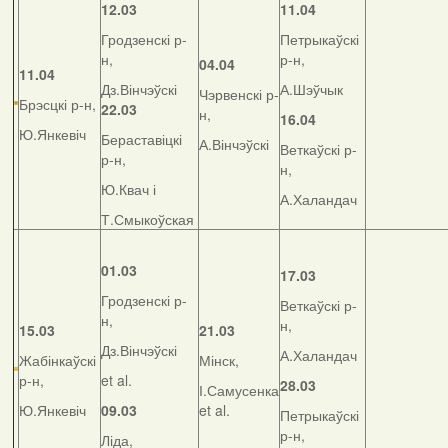
12.03
11.04
Гродзенскі р-
Петрыкаўскі
н,
р-н,
04.04
11.04
Дз.Вінчэўскі
А.Шэўчык
Чэрвенскі р-
Брэсцкі р-н,
22.03
н,
16.04
Ю.Янкевіч
Бераставіцкі
А.Вінчэўскі
Веткаўскі р-
р-н,
н,
Ю.Квач і
А.Халандач
Т.Смыкоўская
01.03
17.03
Гродзенскі р-
Веткаўскі р-
н,
н,
15.03
21.03
Дз.Вінчэўскі
А.Халандач
Жабінкаўскі
Мінск,
р-н,
et al.
28.03
І.Самусенка
Ю.Янкевіч
09.03
et al.
Петрыкаўскі
р-н,
Ліда,