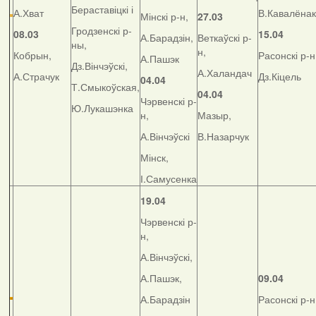
Бераставіцкі і
А.Хват
В.Кавалёнак
Мінскі р-н,
27.03
Гродзенскі р-
08.03
15.04
А.Барадзін,
Веткаўскі р-
ны,
н,
Кобрын,
Расонскі р-н
А.Пашэк
Дз.Вінчэўскі,
А.Халандач
А.Страчук
Дз.Кіцель
04.04
Т.Смыкоўская,
04.04
Чэрвенскі р-
Ю.Лукашэнка
н,
Мазыр,
А.Вінчэўскі
В.Назарчук
Мінск,
І.Самусенка
19.04
Чэрвенскі р-
н,
А.Вінчэўскі,
А.Пашэк,
09.04
А.Барадзін
Расонскі р-н