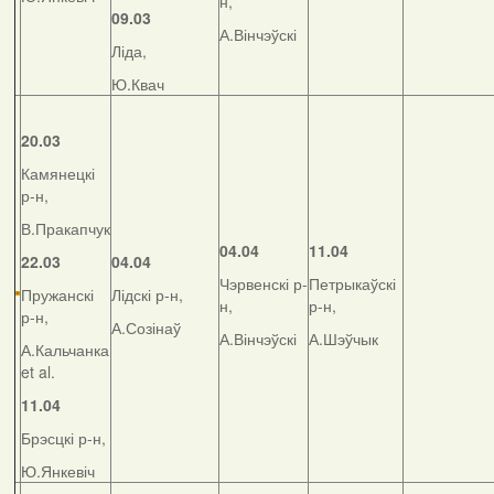
н,
09.03
А.Вінчэўскі
Ліда,
Ю.Квач
20.03
Камянецкі
р-н,
В.Пракапчук
04.04
11.04
22.03
04.04
Чэрвенскі р-
Петрыкаўскі
Пружанскі
Лідскі р-н,
н,
р-н,
р-н,
А.Созінаў
А.Вінчэўскі
А.Шэўчык
А.Кальчанка
et al.
11.04
Брэсцкі р-н,
Ю.Янкевіч