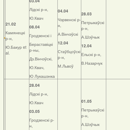
03.04
Лідскі р-н,
04.04
28.03
Ю.Квач
Чэрвенскі р-
Петрыкаўскі
21.02
н,
08.04
р-н,
Камянецкі
А.Вінчэўскі
Гродзенскі і
А.Шэўчык
р-н,
12.04
Бераставіцкі
12.04
Ю.Бакур et
р-ны,
Стаўбцоўскі
al.
Ельскі р-н,
р-н,
Дз.Вінчэўскі,
В.Назарчук
М.Львоў
Ю.Квач,
Ю Лукашэнка
28.04
Лідскі р-н,
01.05
Ю.Квач
Петрыкаўскі
03.05
р-н,
Гродзенскі р-
А.Шэўчык
н,