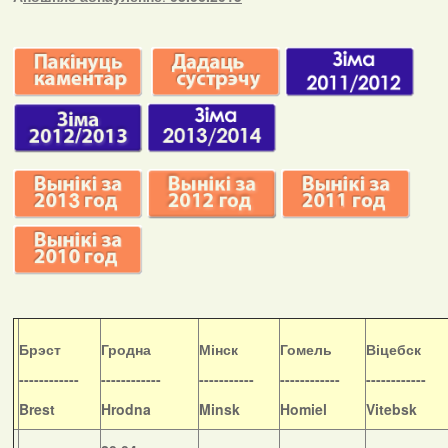
Б
рэст
Гродна
Мінск
Гомель
Віцебск
------------
------------
-----------
------------
------------
Brest
Hrodna
Minsk
Homiel
Vitebsk