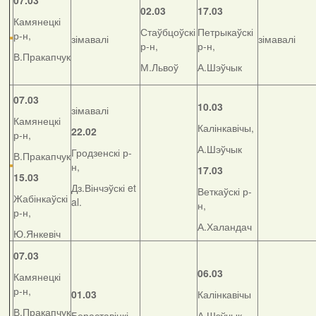
07.03
02.03
17.03
Камянецкі
Стаўбцоўскі
Петрыкаўскі
р-н,
зімавалі
зімавалі
р-н,
р-н,
В.Пракапчук
М.Львоў
А.Шэўчык
07.03
10.03
зімавалі
Камянецкі
Калінкавічы,
22.02
р-н,
А.Шэўчык
Гродзенскі р-
В.Пракапчук
н,
17.03
15.03
Дз.Вінчэўскі et
Веткаўскі р-
Жабінкаўскі
al.
н,
р-н,
А.Халандач
Ю.Янкевіч
07.03
06.03
Камянецкі
р-н,
01.03
Калінкавічы
В.Пракапчук
Бераставіцкі
А.Шэўчык