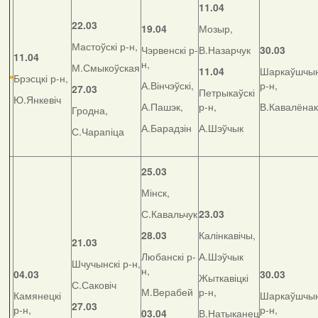
11.04
22.03
19.04
Мозыр,
Мастоўскі р-н,
Чэрвенскі р-
В.Назарчук
30.03
11.04
н,
М.Смыкоўская
11.04
Шаркаўшчын
Брэсцкі р-н,
А.Вінчэўскі,
р-н,
27.03
Петрыкаўскі
Ю.Янкевіч
А.Пашэк,
р-н,
В.Кавалёнак
Гродна,
А.Барадзін
А.Шэўчык
С.Чарапіца
25.03
Мінск,
С.Кавальчук
23.03
28.03
Калінкавічы,
21.03
Любанскі р-
А.Шэўчык
Шчучынскі р-н,
н,
04.03
30.03
Жыткавіцкі
С.Саковіч
М.Верабей
р-н,
Камянецкі
Шаркаўшчын
27.03
р-н,
р-н,
03.04
В.Натыканец