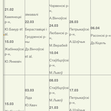
Чэрвенскі р-
21.02
н,
зімавалі
Камянецкі
А.Вінчэўскі
р-н,
22.03
28.03
24.03
06.04
Ю.Бакур et
Бераставіцкі і
Петрыкаўскі
Любанскі р-
al.
р-н,
Расонскі р-н
Гродзенскі р-
н,
15.03
ны
А.Шэўчык
Дз.Кіцель
М.Верабей
Жабінкаўскі
Дз.Вінчэўскі
10.04
р-н,
et al.
Стаўбцоўскі
Ю.Янкевіч
р-н,
М.Львоў
08.03
Стаўбцоўскі
03.03
17.03
р-н,
Ліда
Петрыкаўскі
М.Львоў
р-н,
15.03
Ю.Квач
21.03
А.Шэўчык