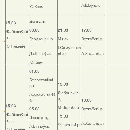
А.Шэўчык
Ю.Квач
зімавалі
15.03
08.03
21.03
17.03
Жабінкаўскі
р-н,
Гродзенскі р-
Мінск,
Веткаўскі р-
н,
н,
Ю.Янкевіч
І.Самусенка
Дз.Вінчэўскі і
et al.
А.Халандач
Ю.Квач
01.03
Бераставіцкі
13.03
р-н,
Любанскі р-
А.Храмогін et
н,
al.
10.03
15.03
М.Верабей
05.03
Веткаўскі р-
Жабінкаўскі
н,
15.03
Лідскі р-н,
р-н,
А.Халандач
Чэрвенскі р-
А.Вінчэўскі
Ю.Янкевіч