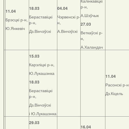
Калінкавіцкі
р-н,
18.03
04.04
11.04
А.Шэўчык
Бераставіцкі
Чэрвенскі р-
Брэсцкі р-н,
р-н,
н,
27.03
Ю.Янкевіч
Дз.Вінчэўскі
А.Вінчэўскі
Веткаўскі р-
н,
А.Халандач
15.03
Карэліцкі р-н,
Ю.Лукашэнка
11.04
18.03
Расонскі р-н
Бераставіцкі
Дз.Кіцель
р-н,
Дз.Вінчэўскі
і Ю.Лукашэнка
29.03
16.04