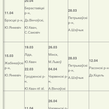
20.04
Бераставіцкі
28.03
11.04
р-н,
Петрыкаўскі
Брэсцкі р-н,
Дз.Вінчэўскі,
р-н,
Ю.Янкевіч
Ю.Квач,
А.Шэўчык
С.Саковіч
19.03
26.03
Ліда,
Мінск,
15.03
28.03
12.04
Ю.Квач
М.Львоў
Жабінкаўскі
Петрыкаўскі
р-н,
Расонскі р-н
22.03
04.04
р-н,
Ю.Янкевіч
Дз.Кіцель
Гродзенскі р-
Чэрвенскі р-
А.Шэўчык
н,
н,
Ю.Квач et al.
А.Вінчэўскі
26.04
11.04
Чэрвенскі р-