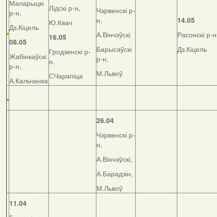
Маларыцкі
Лідскі р-н,
Чэрвенскі р-
р-н,
н,
14.05
Ю.Квач
Дз.Кіцель
А.Вінчэўскі
Расонскі р-н
16.05
08.05
Барысаўскі
Дз.Кіцель
Гродзенскі р-
Жабінкаўскі
р-н,
н,
р-н,
М.Львоў
СЧарапіца
А.Кальчанка
26.04
Чэрвенскі р-
н,
А.Вінчэўскі,
А.Барадзін,
М.Львоў
11.04