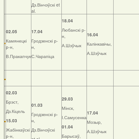
Дз.Вінчэўскі et
al.
18.04
Любанскі р-
02.05
17.04
16.04
н,
Камянецкі
Гродзенскі р-
Калінкавічы,
А.Шэўчык
р-н,
н,
А.Шэўчык
В.Пракапчук
С.Чарапіца
02.03
29.03
Брэст,
01.03
Мінск,
Дз.Кіцель
17.04
Гродзенскі р-
І.Самусенка
15.03
н,
Мозыр,
01.04
Жабінкаўскі
Дз.Вінчэўскі
А.Шэўчык
р-н,
Барысаў,