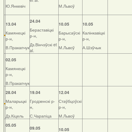
et al.
Ю.Янкевіч
М.Львоў
24.04
13.04
10.05
10.05
Бераставіцкі
Камянецкі
Барысаўскі
Калінкавіцкі
р-н,
р-н,
р-н,
р-н,
Дз.Вінчэўскі et
В.Пракапчук
М.Львоў
А.Шэўчык
al.
02.05
Камянецкі
р-н,
В.Пракапчук
28.04
19.04
12.04
Маларыцкі
Гродзенскі р-
Стаўбцоўскі
р-н,
н,
р-н,
Дз.Кіцель
С.Чарапіца
М.Львоў
05.05
09.05
10.05