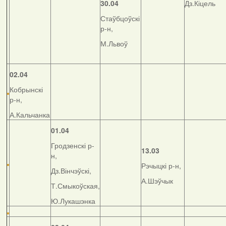
30.04
Дз.Кіцель
Стаўбцоўскі
р-н,
М.Львоў
02.04
Кобрынскі
р-н,
А.Кальчанка
01.04
Гродзенскі р-
13.03
н,
Рэчыцкі р-н,
Дз.Вінчэўскі,
А.Шэўчык
Т.Смыкоўская,
Ю.Лукашэнка