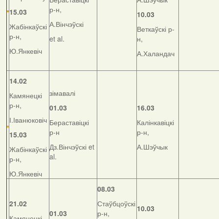
р-н,
15.03
10.03
А.Вінчэўскі
Жабінкаўскі
Веткаўскі р-
р-н,
et al.
н,
Ю.Янкевіч
А.Халандач
14.02
зімавалі
Камянецкі
р-н,
01.03
16.03
І.Іванюковіч
Бераставіцкі
Калінкавіцкі
р-н
р-н,
15.03
Дз.Вінчэўскі et
А.Шэўчык
Жабінкаўскі
al.
р-н,
Ю.Янкевіч
08.03
21.02
Стаўбцоўскі
10.03
01.03
р-н,
Камянецкі