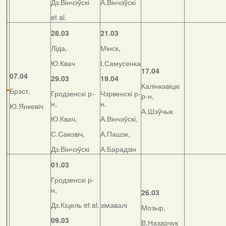
Дз.Вінчэўскі
А.Вінчэўскі
et al.
28.03
21.03
Ліда,
Мінск,
Ю.Квач
І.Самусенка
17.04
07.04
29.03
19.04
Калінкавіцкі
Брэст,
Гродзенскі р-
Чэрвенскі р-
р-н,
н,
н,
Ю.Янкевіч
А.Шэўчык
Ю.Квач,
А.Вінчэўскі,
С.Саковіч,
А.Пашэк,
Дз.Вінчэўскі
А.Барадзін
01.03
Гродзенскі р-
н,
26.03
Дз.Кіцель et al.
зімавалі
Мозыр,
09.03
В.Назарчук