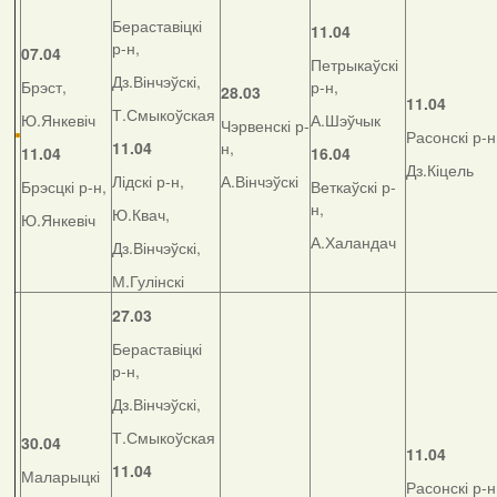
Бераставіцкі
11.04
р-н,
07.04
Петрыкаўскі
Дз.Вінчэўскі,
Брэст,
р-н,
28.03
11.04
Т.Смыкоўская
Ю.Янкевіч
А.Шэўчык
Чэрвенскі р-
Расонскі р-н
11.04
н,
11.04
16.04
Дз.Кіцель
Лідскі р-н,
А.Вінчэўскі
Брэсцкі р-н,
Веткаўскі р-
н,
Ю.Квач,
Ю.Янкевіч
А.Халандач
Дз.Вінчэўскі,
М.Гулінскі
27.03
Бераставіцкі
р-н,
Дз.Вінчэўскі,
Т.Смыкоўская
30.04
11.04
11.04
Маларыцкі
Расонскі р-н