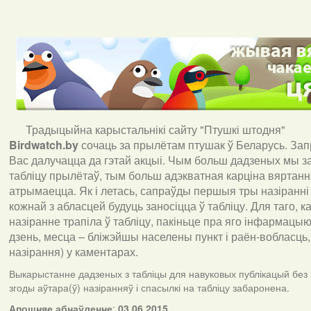
Традыцыйна карыстальнікі сайту "Птушкі штодня"
Birdwatch
.
by
сочаць за прылётам птушак ў Беларусь. За
Вас далучацца да гэтай акцыі. Чым больш дадзеных мы з
табліцу прылётаў, тым больш адэкватная карціна вяртан
атрымаецца. Як і летась, сапраўды першыя тры назіранні
кожнай з абласцей будуць заносіцца ў табліцу. Для таго, 
назіранне трапіла ў табліцу, пакіньце пра яго інфармацыю 
дзень, месца – бліжэйшы населены пункт і раён-вобласць,
назірання) у каментарах
.
Выкарыстанне дадзеных з табліцы для навуковых публікацый без
згоды аўтара(ў) назіранняў і спасылкі на табліцу забаронена.
А
пошняе абнаўленне
:
03.06.2015