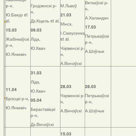
Веткаўскі р-
р-н,
Гродзенскі р-
М.Львоў
н,
н,
Ю.Бакур et
21.03
А.Халандач
al.
Дз.Кіцель et al.
Мінск,
17.03
15.03
09.03
І.Самусенка
Петрыкаўскі
Жабінкаўскі
Ліда,
et al.
р-н,
р-н,
Ю.Квач
Чэрвенскі р-
А.Шэўчык
Ю.Янкевіч
н,
А.Вінчэўскі
31.03
Ліда,
28.03
28.03
11.04
Ю.Квач
Чэрвенскі р-
Петрыкаўскі
Брэсцкі р-н,
05.04
н,
р-н,
Ю.Янкевіч
Бераставіцкі
А.Вінчэўскі
А.Шэўчык
р-н,
Дз.Вінчэўскі
15.03