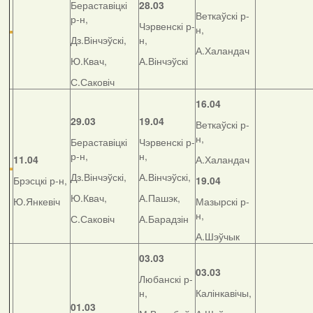
Бераставіцкі
28.03
Веткаўскі р-
р-н,
Чэрвенскі р-
н,
Дз.Вінчэўскі,
н,
А.Халандач
Ю.Квач,
А.Вінчэўскі
С.Саковіч
16.04
29.03
19.04
Веткаўскі р-
н,
Бераставіцкі
Чэрвенскі р-
р-н,
н,
11.04
А.Халандач
Дз.Вінчэўскі,
А.Вінчэўскі,
Брэсцкі р-н,
19.04
Ю.Квач,
А.Пашэк,
Ю.Янкевіч
Мазырскі р-
н,
С.Саковіч
А.Барадзін
А.Шэўчык
03.03
03.03
Любанскі р-
н,
Калінкавічы,
01.03