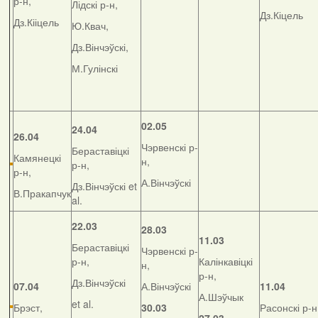
р-н,
Лідскі р-н,
Дз.Кіцель
Дз.Кііцель
Ю.Квач,
Дз.Вінчэўскі,
М.Гулінскі
02.05
24.04
26.04
Чэрвенскі р-
Бераставіцкі
Камянецкі
н,
р-н,
р-н,
А.Вінчэўскі
Дз.Вінчэўскі et
В.Пракапчук
al.
22.03
28.03
11.03
Бераставіцкі
Чэрвенскі р-
р-н,
Калінкавіцкі
н,
р-н,
Дз.Вінчэўскі
07.04
А.Вінчэўскі
11.04
А.Шэўчык
et al.
Брэст,
30.03
Расонскі р-н