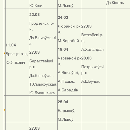
Дз.Кіцель
Ю.Квач
М.Львоў
22.03
24.03
Гродзенскі р-
Любанскі р-
27.03
н,
н,
Веткаўскі р-
Дз.Вінчэўскі et
М.Верабей
н,
al.
11.04
19.04
А.Халандач
27.03
Брэсцкі р-н,
Чэрвенскі р-
28.03
Берастваіцкі
Ю.Янкевіч
н,
р-н,
Петрыкаўскі
А.Вінчэўскі,
р-н,
Дз.Вінчэўскі ,
А.Пашэк,
А.Шэўчык
Т.Смыкоўская,
А.Барадзін
Ю.Лукашэнка
25.04
Барысаў,
М.Львоў
27.03