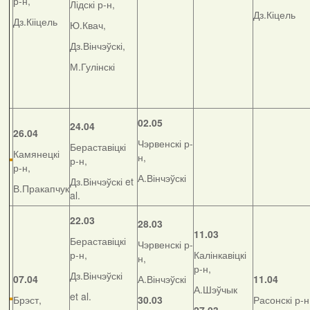
р-н,
Лідскі р-н,
Дз.Кіцель
Дз.Кііцель
Ю.Квач,
Дз.Вінчэўскі,
М.Гулінскі
02.05
24.04
26.04
Чэрвенскі р-
Бераставіцкі
Камянецкі
н,
р-н,
р-н,
А.Вінчэўскі
Дз.Вінчэўскі et
В.Пракапчук
al.
22.03
28.03
11.03
Бераставіцкі
Чэрвенскі р-
р-н,
Калінкавіцкі
н,
р-н,
Дз.Вінчэўскі
07.04
А.Вінчэўскі
11.04
А.Шэўчык
et al.
Брэст,
30.03
Расонскі р-н