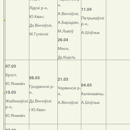
н,
Лідскі р-н,
11.04
А.Вінчэўскі,
Ю.Квач,
Петрыкаўскі
А.Барадзін,
р-н,
Дз.Вінчэўскі,
М.Львоў
А.Шэўчык
М.Гулінскі
26.04
Мінск,
Дз.Кіцель
07.03
Брэст,
08.03
21.03
Ю.Янкевіч
04.03
Гродзенскі р-
Чэрвенскі р-
15.03
н,
н,
Калінкавічы,
Жабінкаўскі
Дз.Вінчэўскі
А.Вінчэўскі
А.Шэўчык
р-н,
і Ю.Квач
Ю.Янкевіч