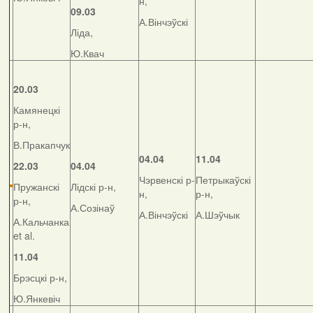
н,
09.03
А.Вінчэўскі
Ліда,
Ю.Квач
20.03
Камянецкі
р-н,
В.Пракапчук
04.04
11.04
22.03
04.04
Чэрвенскі р-
Петрыкаўскі
Пружанскі
Лідскі р-н,
н,
р-н,
р-н,
А.Созінаў
А.Вінчэўскі
А.Шэўчык
А.Кальчанка
et al.
11.04
Брэсцкі р-н,
Ю.Янкевіч