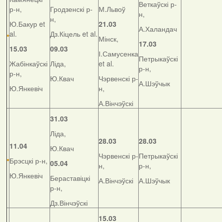
Веткаўскі р-
р-н,
Гродзенскі р-
М.Львоў
н,
н,
Ю.Бакур et
21.03
А.Халандач
al.
Дз.Кіцель et al.
Мінск,
17.03
15.03
09.03
І.Самусенка
Петрыкаўскі
Жабінкаўскі
Ліда,
et al.
р-н,
р-н,
Ю.Квач
Чэрвенскі р-
А.Шэўчык
Ю.Янкевіч
н,
А.Вінчэўскі
31.03
Ліда,
28.03
28.03
11.04
Ю.Квач
Чэрвенскі р-
Петрыкаўскі
Брэсцкі р-н,
05.04
н,
р-н,
Ю.Янкевіч
Бераставіцкі
А.Вінчэўскі
А.Шэўчык
р-н,
Дз.Вінчэўскі
15.03