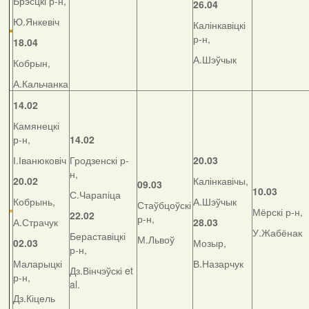
Брэсцкі р-н,
26.04
Ю.Янкевіч
Калінкавіцкі
р-н,
18.04
А.Шэўчык
Кобрын,
А.Кальчанка
14.02
Камянецкі
р-н,
14.02
І.Іванюковіч
Гродзенскі р-
20.03
н,
20.02
Калінкавічы,
09.03
10.03
С.Чарапіца
Кобрынь,
А.Шэўчык
Стаўбцоўскі
Мёрскі р-н,
22.02
р-н,
А.Страчук
28.03
У.Жабёнак
Бераставіцкі
М.Львоў
02.03
Мозыр,
р-н,
Маларыцкі
В.Назарчук
Дз.Вінчэўскі et
р-н,
al.
Дз.Кіцель