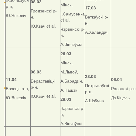
Жабінкаўскі
08.03
Мінск,
р-н,
17.03
Гродзенскі р-
І.Самусенка
Ю.Янкевіч
н,
Веткаўскі р-
et al.
н,
Ю.Квач et al.
Чэрвенскі р-
А.Халандач
н,
А.Вінчэўскі
26.03
Мінск,
08.03
М.Львоў,
28.03
11.04
06.04
Бераставіцкі
А.Барадзін,
Петрыкаўскі
р-н,
Брэсцкі р-н,
Расонскі р-н
А.Пашэк
р-н,
Ю.Квач et al.
Ю.Янкевіч
Дз.Кіцель
28.03
А.Шэўчык
Чэрвенскі р-
н,
А.Вінчэўскі