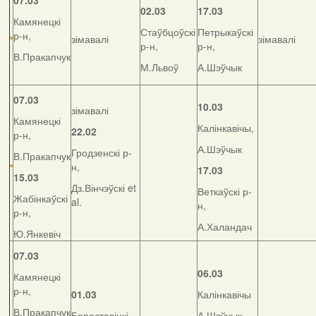
07.03
02.03
17.03
Камянецкі
Стаўбцоўскі
Петрыкаўскі
р-н,
зімавалі
зімавалі
р-н,
р-н,
В.Пракапчук
М.Львоў
А.Шэўчык
07.03
10.03
зімавалі
Камянецкі
Калінкавічы,
22.02
р-н,
А.Шэўчык
Гродзенскі р-
В.Пракапчук
н,
17.03
15.03
Дз.Вінчэўскі et
Веткаўскі р-
Жабінкаўскі
al.
н,
р-н,
А.Халандач
Ю.Янкевіч
07.03
06.03
Камянецкі
р-н,
01.03
Калінкавічы
В.Пракапчук
Бераставіцкі
А.Шэўчык