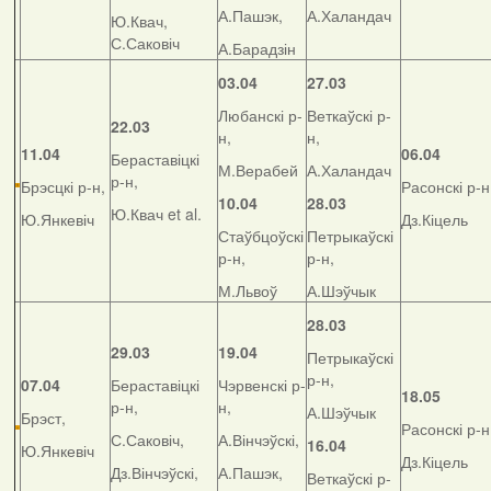
А.Пашэк,
А.Халандач
Ю.Квач,
С.Саковіч
А.Барадзін
03.04
27.03
Любанскі р-
Веткаўскі р-
22.03
н,
н,
11.04
06.04
Бераставіцкі
М.Верабей
А.Халандач
р-н,
Брэсцкі р-н,
Расонскі р-н
10.04
28.03
Ю.Квач et al.
Ю.Янкевіч
Дз.Кіцель
Стаўбцоўскі
Петрыкаўскі
р-н,
р-н,
М.Львоў
А.Шэўчык
28.03
29.03
19.04
Петрыкаўскі
р-н,
07.04
Бераставіцкі
Чэрвенскі р-
18.05
р-н,
н,
А.Шэўчык
Брэст,
Расонскі р-н
С.Саковіч,
А.Вінчэўскі,
16.04
Ю.Янкевіч
Дз.Кіцель
Дз.Вінчэўскі,
А.Пашэк,
Веткаўскі р-