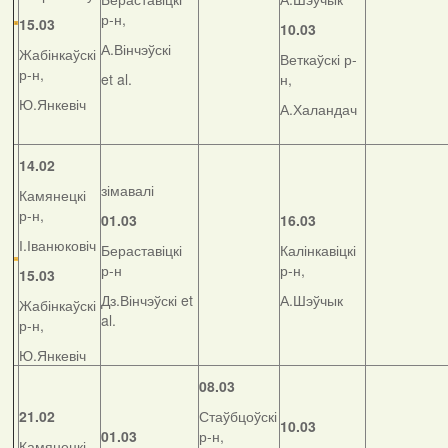
р-н,
15.03
10.03
А.Вінчэўскі
Жабінкаўскі
Веткаўскі р-
р-н,
et al.
н,
Ю.Янкевіч
А.Халандач
14.02
зімавалі
Камянецкі
р-н,
01.03
16.03
І.Іванюковіч
Бераставіцкі
Калінкавіцкі
р-н
р-н,
15.03
Дз.Вінчэўскі et
А.Шэўчык
Жабінкаўскі
al.
р-н,
Ю.Янкевіч
08.03
21.02
Стаўбцоўскі
10.03
01.03
р-н,
Камянецкі