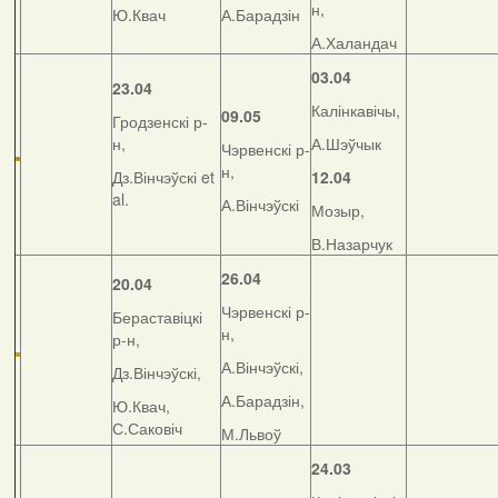
н,
Ю.Квач
А.Барадзін
А.Халандач
03.04
23.04
Калінкавічы,
09.05
Гродзенскі р-
н,
А.Шэўчык
Чэрвенскі р-
н,
Дз.Вінчэўскі et
12.04
al.
А.Вінчэўскі
Мозыр,
В.Назарчук
26.04
20.04
Чэрвенскі р-
Бераставіцкі
н,
р-н,
А.Вінчэўскі,
Дз.Вінчэўскі,
А.Барадзін,
Ю.Квач,
С.Саковіч
М.Львоў
24.03