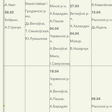
Бераставіцкі і
А.Хват
В.Кавалёнак
Мінскі р-н,
27.03
Гродзенскі р-
08.03
15.04
А.Барадзін,
Веткаўскі р-
ны,
н,
Кобрын,
Расонскі р-н
А.Пашэк
Дз.Вінчэўскі,
А.Халандач
А.Страчук
Дз.Кіцель
04.04
Т.Смыкоўская,
04.04
Чэрвенскі р-
Ю.Лукашэнка
н,
Мазыр,
А.Вінчэўскі
В.Назарчук
Мінск,
І.Самусенка
19.04
Чэрвенскі р-
н,
А.Вінчэўскі,
А.Пашэк,
09.04
А.Барадзін
Расонскі р-н