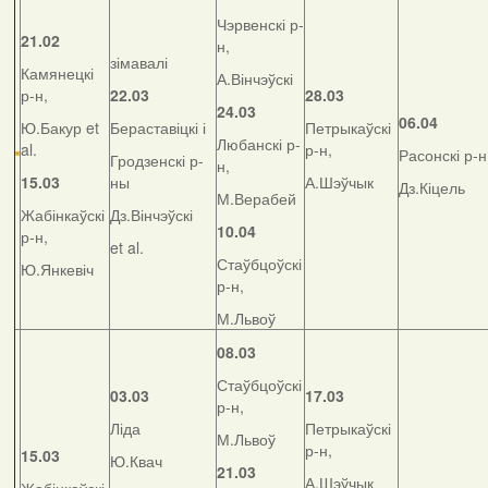
Чэрвенскі р-
21.02
н,
зімавалі
Камянецкі
А.Вінчэўскі
р-н,
22.03
28.03
24.03
06.04
Ю.Бакур et
Бераставіцкі і
Петрыкаўскі
Любанскі р-
al.
р-н,
Расонскі р-н
Гродзенскі р-
н,
15.03
ны
А.Шэўчык
Дз.Кіцель
М.Верабей
Жабінкаўскі
Дз.Вінчэўскі
10.04
р-н,
et al.
Стаўбцоўскі
Ю.Янкевіч
р-н,
М.Львоў
08.03
Стаўбцоўскі
03.03
17.03
р-н,
Ліда
Петрыкаўскі
М.Львоў
р-н,
15.03
Ю.Квач
21.03
А.Шэўчык