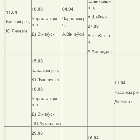
Калінкавіцкі
р-н,
18.03
04.04
11.04
А.Шэўчык
Бераставіцкі
Чэрвенскі р-
Брэсцкі р-н,
р-н,
н,
27.03
Ю.Янкевіч
Дз.Вінчэўскі
А.Вінчэўскі
Веткаўскі р-
н,
А.Халандач
15.03
Карэліцкі р-н,
Ю.Лукашэнка
11.04
18.03
Расонскі р-н
Бераставіцкі
Дз.Кіцель
р-н,
Дз.Вінчэўскі
і Ю.Лукашэнка
29.03
16.04