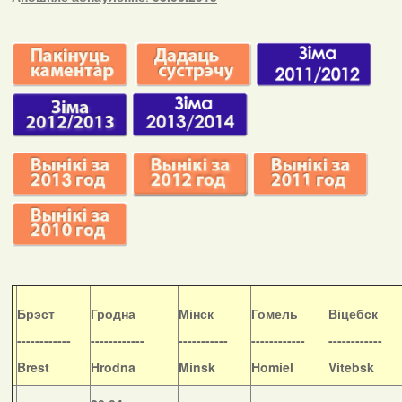
Б
рэст
Гродна
Мінск
Гомель
Віцебск
------------
------------
-----------
------------
------------
Brest
Hrodna
Minsk
Homiel
Vitebsk