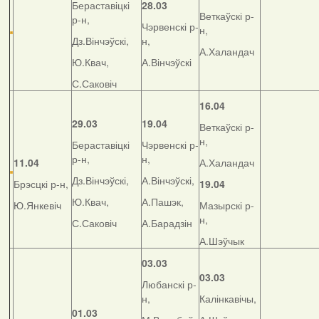
Бераставіцкі
28.03
Веткаўскі р-
р-н,
Чэрвенскі р-
н,
Дз.Вінчэўскі,
н,
А.Халандач
Ю.Квач,
А.Вінчэўскі
С.Саковіч
16.04
29.03
19.04
Веткаўскі р-
н,
Бераставіцкі
Чэрвенскі р-
р-н,
н,
11.04
А.Халандач
Дз.Вінчэўскі,
А.Вінчэўскі,
Брэсцкі р-н,
19.04
Ю.Квач,
А.Пашэк,
Ю.Янкевіч
Мазырскі р-
н,
С.Саковіч
А.Барадзін
А.Шэўчык
03.03
03.03
Любанскі р-
н,
Калінкавічы,
01.03