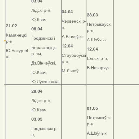
03.04
Лідскі р-н,
04.04
28.03
Ю.Квач
Чэрвенскі р-
Петрыкаўскі
21.02
н,
08.04
р-н,
Камянецкі
А.Вінчэўскі
Гродзенскі і
А.Шэўчык
р-н,
12.04
Бераставіцкі
12.04
Ю.Бакур et
р-ны,
Стаўбцоўскі
al.
Ельскі р-н,
р-н,
Дз.Вінчэўскі,
В.Назарчук
М.Львоў
Ю.Квач,
Ю Лукашэнка
28.04
Лідскі р-н,
01.05
Ю.Квач
Петрыкаўскі
03.05
р-н,
Гродзенскі р-
А.Шэўчык
н,