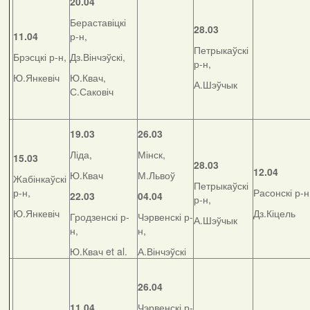
20.04
Бераставіцкі
28.03
11.04
р-н,
Петрыкаўскі
Брэсцкі р-н,
Дз.Вінчэўскі,
р-н,
Ю.Янкевіч
Ю.Квач,
А.Шэўчык
С.Саковіч
19.03
26.03
Ліда,
Мінск,
15.03
28.03
12.04
Ю.Квач
М.Львоў
Жабінкаўскі
Петрыкаўскі
р-н,
Расонскі р-н
22.03
04.04
р-н,
Ю.Янкевіч
Дз.Кіцель
Гродзенскі р-
Чэрвенскі р-
А.Шэўчык
н,
н,
Ю.Квач et al.
А.Вінчэўскі
26.04
11.04
Чэрвенскі р-