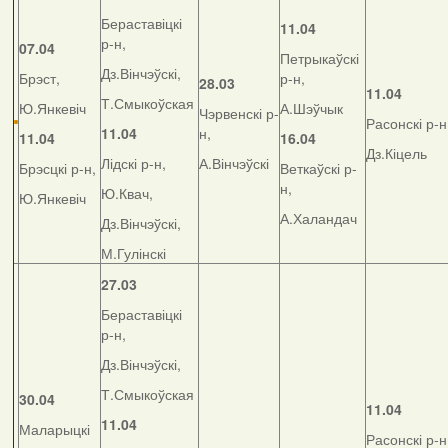
Бераставіцкі
11.04
р-н,
07.04
Петрыкаўскі
Дз.Вінчэўскі,
Брэст,
р-н,
28.03
11.04
Т.Смыкоўская
Ю.Янкевіч
А.Шэўчык
Чэрвенскі р-
Расонскі р-н
11.04
н,
11.04
16.04
Дз.Кіцель
Лідскі р-н,
А.Вінчэўскі
Брэсцкі р-н,
Веткаўскі р-
н,
Ю.Квач,
Ю.Янкевіч
А.Халандач
Дз.Вінчэўскі,
М.Гулінскі
27.03
Бераставіцкі
р-н,
Дз.Вінчэўскі,
Т.Смыкоўская
30.04
11.04
11.04
Маларыцкі
Расонскі р-н