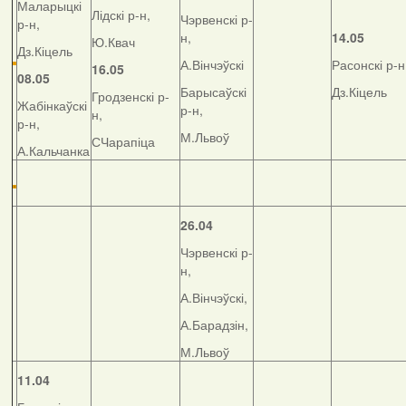
Маларыцкі
Лідскі р-н,
Чэрвенскі р-
р-н,
н,
14.05
Ю.Квач
Дз.Кіцель
А.Вінчэўскі
Расонскі р-н
16.05
08.05
Барысаўскі
Дз.Кіцель
Гродзенскі р-
Жабінкаўскі
р-н,
н,
р-н,
М.Львоў
СЧарапіца
А.Кальчанка
26.04
Чэрвенскі р-
н,
А.Вінчэўскі,
А.Барадзін,
М.Львоў
11.04