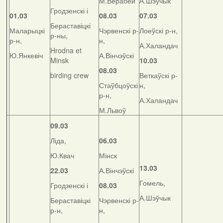
М.Верабей
А.Шэўчык
Гродзенскі і
01.03
08.03
07.03
Бераставіцкі
Маларыцкі
Чэрвенскі р-
Лоеўскі р-н,
р-ны,
р-н,
н,
А.Халандач
Hrodna et
Ю.Янкевіч
А.Вінчэўскі
Minsk
10.03
08.03
birding crew
Веткаўскі р-
Стаўбцоўскі
н,
р-н,
А.Халандач
М.Львоў
09.03
Ліда,
06.03
Ю.Квач
Мінск
13.03
22.03
А.Вінчэўскі
Гомель,
Гродзенскі і
08.03
А.Шэўчык
Бераставіцкі
Чэрвенскі р-
р-н,
н,