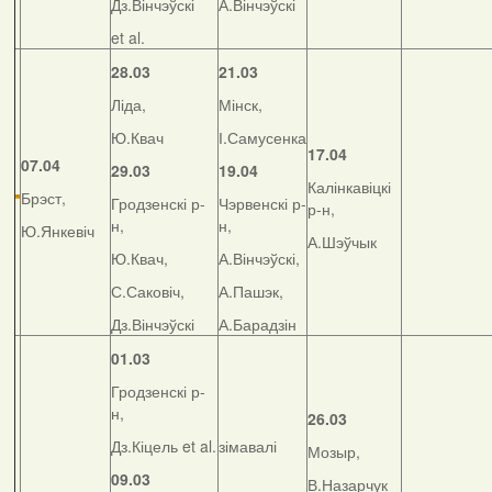
Дз.Вінчэўскі
А.Вінчэўскі
et al.
28.03
21.03
Ліда,
Мінск,
Ю.Квач
І.Самусенка
17.04
07.04
29.03
19.04
Калінкавіцкі
Брэст,
Гродзенскі р-
Чэрвенскі р-
р-н,
н,
н,
Ю.Янкевіч
А.Шэўчык
Ю.Квач,
А.Вінчэўскі,
С.Саковіч,
А.Пашэк,
Дз.Вінчэўскі
А.Барадзін
01.03
Гродзенскі р-
н,
26.03
Дз.Кіцель et al.
зімавалі
Мозыр,
09.03
В.Назарчук