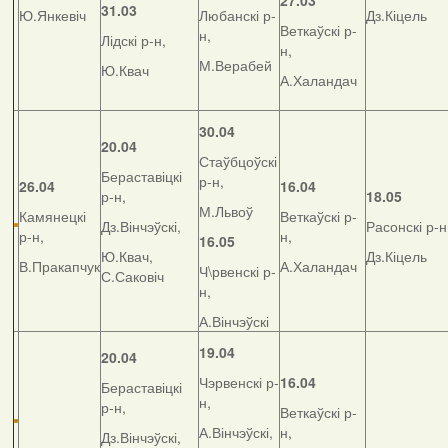
27.03
31.03
Ю.Янкевіч
Любанскі р-
Дз.Кіцель
Веткаўскі р-
н,
Лідскі р-н,
н,
М.Верабей
Ю.Квач
А.Халандач
30.04
20.04
Стаўбцоўскі
Бераставіцкі
р-н,
26.04
16.04
р-н,
18.05
М.Львоў
Камянецкі
Веткаўскі р-
Дз.Вінчэўскі,
Расонскі р-н
р-н,
н,
16.05
Ю.Квач,
Дз.Кіцель
В.Пракапчук
А.Халандач
Ч\рвенскі р-
С.Саковіч
н,
А.Вінчэўскі
19.04
20.04
Чэрвенскі р-
16.04
Бераставіцкі
н,
р-н,
Веткаўскі р-
А.Вінчэўскі,
н,
Дз.Вінчэўскі,