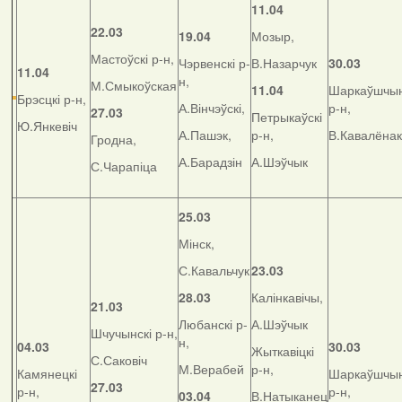
11.04
22.03
19.04
Мозыр,
Мастоўскі р-н,
Чэрвенскі р-
В.Назарчук
30.03
11.04
н,
М.Смыкоўская
11.04
Шаркаўшчын
Брэсцкі р-н,
А.Вінчэўскі,
р-н,
27.03
Петрыкаўскі
Ю.Янкевіч
А.Пашэк,
р-н,
В.Кавалёнак
Гродна,
А.Барадзін
А.Шэўчык
С.Чарапіца
25.03
Мінск,
С.Кавальчук
23.03
28.03
Калінкавічы,
21.03
Любанскі р-
А.Шэўчык
Шчучынскі р-н,
н,
04.03
30.03
Жыткавіцкі
С.Саковіч
М.Верабей
р-н,
Камянецкі
Шаркаўшчын
27.03
р-н,
р-н,
03.04
В.Натыканец