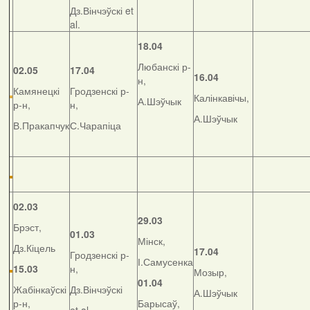
Дз.Вінчэўскі et
al.
18.04
Любанскі р-
02.05
17.04
16.04
н,
Камянецкі
Гродзенскі р-
Калінкавічы,
А.Шэўчык
р-н,
н,
А.Шэўчык
В.Пракапчук
С.Чарапіца
02.03
29.03
Брэст,
01.03
Мінск,
Дз.Кіцель
17.04
Гродзенскі р-
І.Самусенка
15.03
н,
Мозыр,
01.04
Жабінкаўскі
Дз.Вінчэўскі
А.Шэўчык
р-н,
Барысаў,