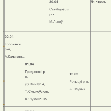
30.04
Дз.Кіцель
Стаўбцоўскі
р-н,
М.Львоў
02.04
Кобрынскі
р-н,
А.Кальчанка
01.04
Гродзенскі р-
13.03
н,
Рэчыцкі р-н,
Дз.Вінчэўскі,
А.Шэўчык
Т.Смыкоўская,
Ю.Лукашэнка