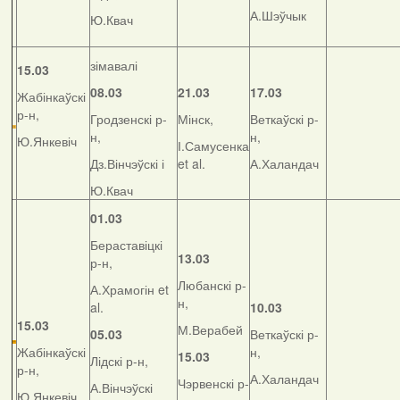
А.Шэўчык
Ю.Квач
зімавалі
15.03
08.03
21.03
17.03
Жабінкаўскі
р-н,
Гродзенскі р-
Мінск,
Веткаўскі р-
н,
н,
Ю.Янкевіч
І.Самусенка
Дз.Вінчэўскі і
et al.
А.Халандач
Ю.Квач
01.03
Бераставіцкі
13.03
р-н,
Любанскі р-
А.Храмогін et
н,
al.
10.03
15.03
М.Верабей
05.03
Веткаўскі р-
Жабінкаўскі
н,
15.03
Лідскі р-н,
р-н,
А.Халандач
Чэрвенскі р-
А.Вінчэўскі
Ю.Янкевіч