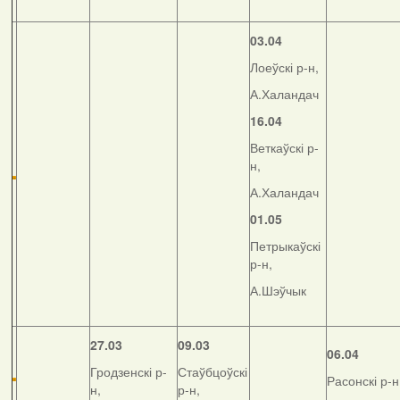
03.04
Лоеўскі р-н,
А.Халандач
16.04
Веткаўскі р-
н,
А.Халандач
01.05
Петрыкаўскі
р-н,
А.Шэўчык
27.03
09.03
06.04
Гродзенскі р-
Стаўбцоўскі
Расонскі р-н
н,
р-н,