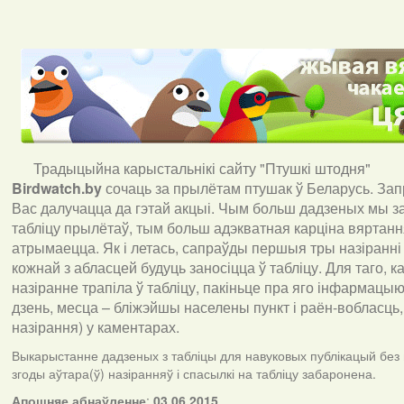
Традыцыйна карыстальнікі сайту "Птушкі штодня"
Birdwatch
.
by
сочаць за прылётам птушак ў Беларусь. За
Вас далучацца да гэтай акцыі. Чым больш дадзеных мы з
табліцу прылётаў, тым больш адэкватная карціна вяртан
атрымаецца. Як і летась, сапраўды першыя тры назіранні
кожнай з абласцей будуць заносіцца ў табліцу. Для таго, 
назіранне трапіла ў табліцу, пакіньце пра яго інфармацыю 
дзень, месца – бліжэйшы населены пункт і раён-вобласць,
назірання) у каментарах
.
Выкарыстанне дадзеных з табліцы для навуковых публікацый без
згоды аўтара(ў) назіранняў і спасылкі на табліцу забаронена.
А
пошняе абнаўленне
:
03.06.2015