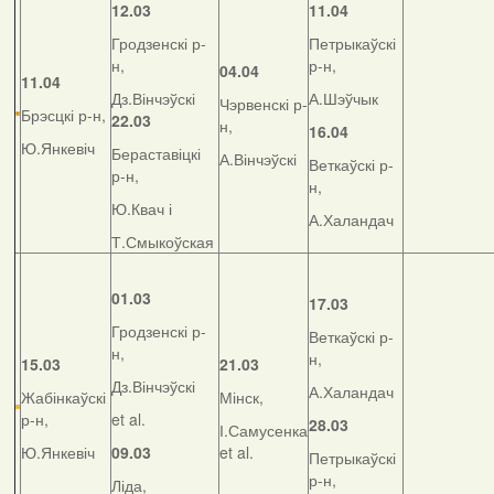
12.03
11.04
Гродзенскі р-
Петрыкаўскі
н,
р-н,
04.04
11.04
Дз.Вінчэўскі
А.Шэўчык
Чэрвенскі р-
Брэсцкі р-н,
22.03
н,
16.04
Ю.Янкевіч
Бераставіцкі
А.Вінчэўскі
Веткаўскі р-
р-н,
н,
Ю.Квач і
А.Халандач
Т.Смыкоўская
01.03
17.03
Гродзенскі р-
Веткаўскі р-
н,
н,
15.03
21.03
Дз.Вінчэўскі
А.Халандач
Жабінкаўскі
Мінск,
р-н,
et al.
28.03
І.Самусенка
Ю.Янкевіч
09.03
et al.
Петрыкаўскі
р-н,
Ліда,