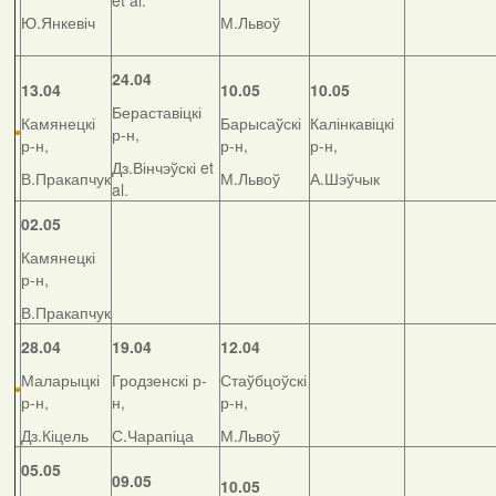
et al.
Ю.Янкевіч
М.Львоў
24.04
13.04
10.05
10.05
Бераставіцкі
Камянецкі
Барысаўскі
Калінкавіцкі
р-н,
р-н,
р-н,
р-н,
Дз.Вінчэўскі et
В.Пракапчук
М.Львоў
А.Шэўчык
al.
02.05
Камянецкі
р-н,
В.Пракапчук
28.04
19.04
12.04
Маларыцкі
Гродзенскі р-
Стаўбцоўскі
р-н,
н,
р-н,
Дз.Кіцель
С.Чарапіца
М.Львоў
05.05
09.05
10.05