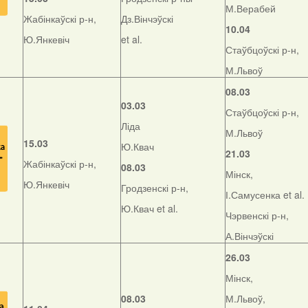
М.Верабей
Жабінкаўскі р-н,
Дз.Вінчэўскі
10.04
Ю.Янкевіч
et al.
Стаўбцоўскі р-н,
М.Львоў
08.03
03.03
Стаўбцоўскі р-н,
Ліда
М.Львоў
15.03
Ю.Квач
21.03
Жабінкаўскі р-н,
08.03
Мінск,
Ю.Янкевіч
Гродзенскі р-н,
І.Самусенка et al.
Ю.Квач et al.
Чэрвенскі р-н,
А.Вінчэўскі
26.03
Мінск,
08.03
М.Львоў,