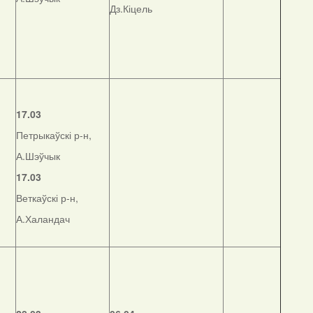
Дз.Кіцель
17.03
Петрыкаўскі р-н,
А.Шэўчык
17.03
Веткаўскі р-н,
А.Халандач