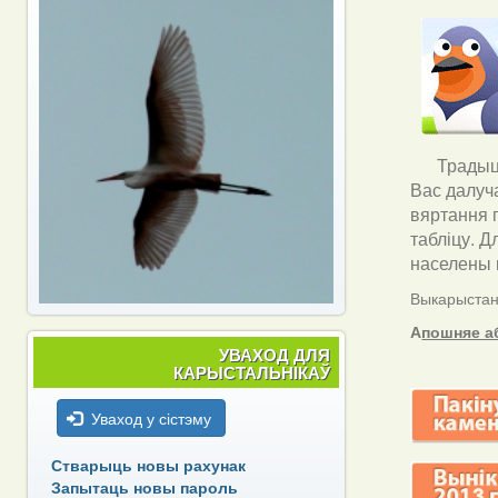
Традыцы
Вас далуч
вяртання 
табліцу. Д
населены п
Выкарыстанн
А
пошняе а
УВАХОД ДЛЯ
КАРЫСТАЛЬНІКАЎ
Уваход у сістэму
Стварыць новы рахунак
Запытаць новы пароль