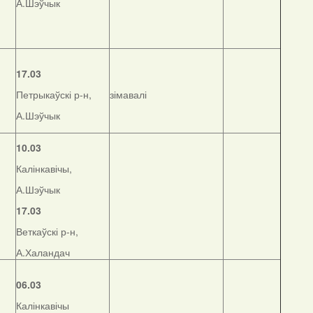
А.Шэўчык
17.03
Петрыкаўскі р-н,
зімавалі
А.Шэўчык
10.03
Калінкавічы,
А.Шэўчык
17.03
Веткаўскі р-н,
А.Халандач
06.03
Калінкавічы