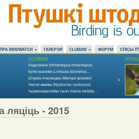
ПРА BIRDWATCH
ГАЛЕРЭЯ
CLUB200
ФОРУМ
СПІСЫ П
CLUB200
АПОШ
Хадулачнік (Himantopus himantopus)
Кулік-гразевік (Limicola falcinellus…
Шчурка-пчалаедка (Merops apiaster)
Чапля-кваква (Nycticorax nycticorax)
Чырвонаваллёвы гагач (Gavia stellata…
а ляціць - 2015