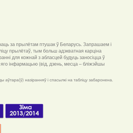
чаць за прылётам птушак ў Беларусь. Запрашаем і
ліцу прылётаў, тым больш адэкватная карціна
анні для кожнай з абласцей будуць заносіцца ў
ра яго інфармацыю (від, дзень, месца – бліжэйшы
ы аўтара(ў) назіранняў і спасылкі на табліцу забаронена.