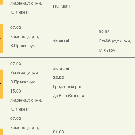
Жабінкаўскі р-н,
і Ю.Квач
Ю.Янкевіч
07.03
02.03
Камянецкі р-н,
зімавалі
Стаўбцоўскі р-н,
В.Пракапчук
М.Львоў
07.03
зімавалі
Камянецкі р-н,
22.02
В.Пракапчук
Гродзенскі р-н,
15.03
Дз.Вінчэўскі et al.
Жабінкаўскі р-н,
Ю.Янкевіч
07.03
Камянецкі р-н,
01.03