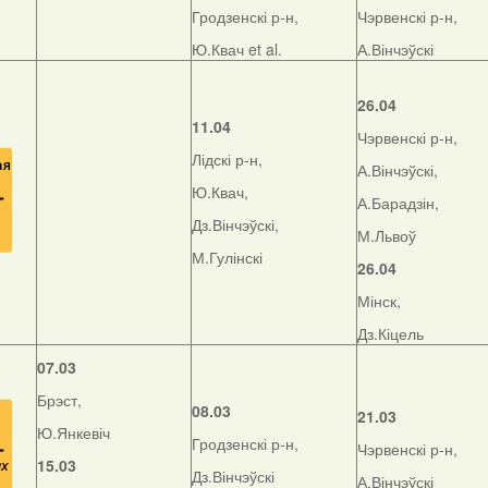
Гродзенскі р-н,
Чэрвенскі р-н,
Ю.Квач et al.
А.Вінчэўскі
26.04
11.04
Чэрвенскі р-н,
Лідскі р-н,
А.Вінчэўскі,
Ю.Квач,
А.Барадзін,
Дз.Вінчэўскі,
М.Львоў
М.Гулінскі
26.04
Мінск,
Дз.Кіцель
07.03
Брэст,
08.03
21.03
Ю.Янкевіч
Гродзенскі р-н,
Чэрвенскі р-н,
15.03
Дз.Вінчэўскі
А.Вінчэўскі