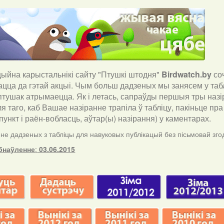
йна карыстальнікі сайту "Птушкі штодня"
Birdwatch
.
by
со
ацца да гэтай акцыі. Чым больш дадзеных мы занясем у таб
птушак атрымаецца. Як і летась, сапраўды першыя тры назір
ля таго, каб Вашае назіранне трапіла ў табліцу, пакіньце п
ункт і раён-вобласць, аўтар(ы) назірання) у каментарах
.
е дадзеных з табліцы для навуковых публікацый без пісьмовай згод
бнаўленне
:
03.06.2015