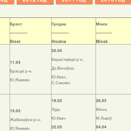
Б
рэст
Гродна
Мінск
------------
------------
-----------
Brest
Hrodna
Minsk
20.04
Бераставіцкі р-н,
11.04
Дз.Вінчэўскі,
Брэсцкі р-н,
Ю.Квач,
Ю.Янкевіч
С.Саковіч
19.03
26.03
Ліда,
Мінск,
15.03
Ю.Квач
М.Львоў
Жабінкаўскі р-н,
22.03
04.04
Ю.Янкевіч