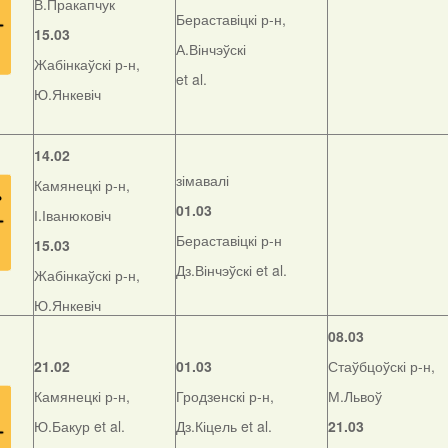
В.Пракапчук
Бераставіцкі р-н,
15.03
А.Вінчэўскі
Жабінкаўскі р-н,
et al.
Ю.Янкевіч
14.02
зімавалі
Камянецкі р-н,
01.03
І.Іванюковіч
Бераставіцкі р-н
15.03
Дз.Вінчэўскі et al.
Жабінкаўскі р-н,
Ю.Янкевіч
08.03
21.02
01.03
Стаўбцоўскі р-н,
Камянецкі р-н,
Гродзенскі р-н,
М.Львоў
Ю.Бакур et al.
Дз.Кіцель et al.
21.03