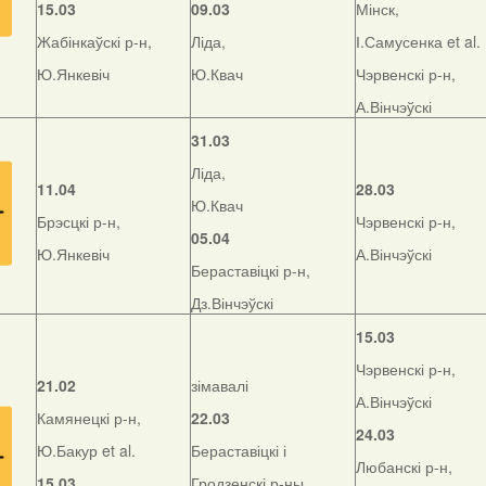
15.03
09.03
Мінск,
Жабінкаўскі р-н,
Ліда,
І.Самусенка et al.
Ю.Янкевіч
Ю.Квач
Чэрвенскі р-н,
А.Вінчэўскі
31.03
Ліда,
11.04
28.03
Ю.Квач
Брэсцкі р-н,
Чэрвенскі р-н,
05.04
Ю.Янкевіч
А.Вінчэўскі
Бераставіцкі р-н,
Дз.Вінчэўскі
15.03
Чэрвенскі р-н,
21.02
зімавалі
А.Вінчэўскі
Камянецкі р-н,
22.03
24.03
Ю.Бакур et al.
Бераставіцкі і
Любанскі р-н,
15.03
Гродзенскі р-ны