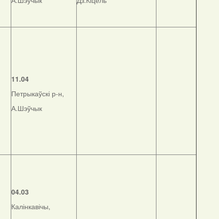
А.Шэўчык
Дз.Кіцель
11.04
Петрыкаўскі р-н,
А.Шэўчык
04.03
Калінкавічы,