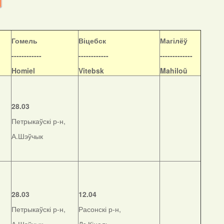
Гомель
Віцебск
Магілёў
------------
------------
-------------
Homiel
Vitebsk
Mahiloŭ
28.03
Петрыкаўскі р-н,
А.Шэўчык
28.03
12.04
Петрыкаўскі р-н,
Расонскі р-н,