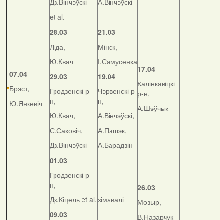
Дз.Вінчэўскі
А.Вінчэўскі
et al.
28.03
21.03
Ліда,
Мінск,
Ю.Квач
І.Самусенка
17.04
07.04
29.03
19.04
Калінкавіцкі
Брэст,
Гродзенскі р-
Чэрвенскі р-
р-н,
н,
н,
Ю.Янкевіч
А.Шэўчык
Ю.Квач,
А.Вінчэўскі,
С.Саковіч,
А.Пашэк,
Дз.Вінчэўскі
А.Барадзін
01.03
Гродзенскі р-
н,
26.03
Дз.Кіцель et al.
зімавалі
Мозыр,
09.03
В.Назарчук