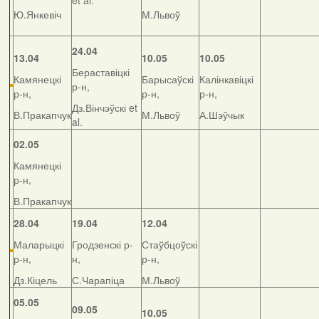
et al.
Ю.Янкевіч
М.Львоў
24.04
13.04
10.05
10.05
Бераставіцкі
Камянецкі
Барысаўскі
Калінкавіцкі
р-н,
р-н,
р-н,
р-н,
Дз.Вінчэўскі et
В.Пракапчук
М.Львоў
А.Шэўчык
al.
02.05
Камянецкі
р-н,
В.Пракапчук
28.04
19.04
12.04
Маларыцкі
Гродзенскі р-
Стаўбцоўскі
р-н,
н,
р-н,
Дз.Кіцель
С.Чарапіца
М.Львоў
05.05
09.05
10.05