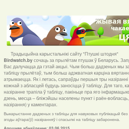
Традыцыйна карыстальнікі сайту "Птушкі штодня"
Birdwatch
.
by
сочаць за прылётам птушак ў Беларусь. За
Вас далучацца да гэтай акцыі. Чым больш дадзеных мы з
табліцу прылётаў, тым больш адэкватная карціна вяртан
атрымаецца. Як і летась, сапраўды першыя тры назіранні
кожнай з абласцей будуць заносіцца ў табліцу. Для таго, 
назіранне трапіла ў табліцу, пакіньце пра яго інфармацыю 
дзень, месца – бліжэйшы населены пункт і раён-вобласць,
назірання) у каментарах
.
Выкарыстанне дадзеных з табліцы для навуковых публікацый без
згоды аўтара(ў) назіранняў і спасылкі на табліцу забаронена.
А
пошняе абнаўленне
:
03.06.2015