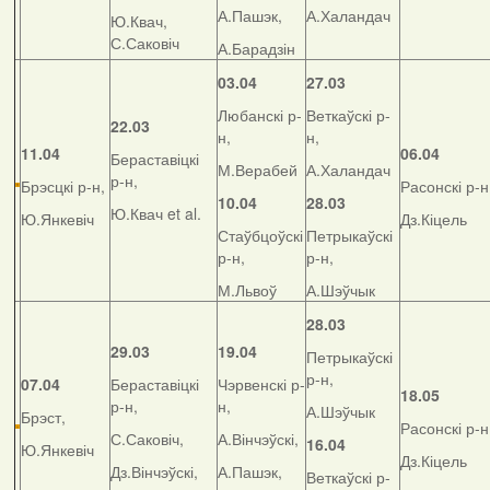
А.Пашэк,
А.Халандач
Ю.Квач,
С.Саковіч
А.Барадзін
03.04
27.03
Любанскі р-
Веткаўскі р-
22.03
н,
н,
11.04
06.04
Бераставіцкі
М.Верабей
А.Халандач
р-н,
Брэсцкі р-н,
Расонскі р-н
10.04
28.03
Ю.Квач et al.
Ю.Янкевіч
Дз.Кіцель
Стаўбцоўскі
Петрыкаўскі
р-н,
р-н,
М.Львоў
А.Шэўчык
28.03
29.03
19.04
Петрыкаўскі
р-н,
07.04
Бераставіцкі
Чэрвенскі р-
18.05
р-н,
н,
А.Шэўчык
Брэст,
Расонскі р-н
С.Саковіч,
А.Вінчэўскі,
16.04
Ю.Янкевіч
Дз.Кіцель
Дз.Вінчэўскі,
А.Пашэк,
Веткаўскі р-