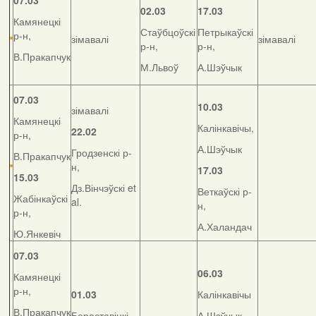
07.03
02.03
17.03
Камянецкі
Стаўбцоўскі
Петрыкаўскі
р-н,
зімавалі
зімавалі
р-н,
р-н,
В.Пракапчук
М.Львоў
А.Шэўчык
07.03
10.03
зімавалі
Камянецкі
Калінкавічы,
22.02
р-н,
А.Шэўчык
Гродзенскі р-
В.Пракапчук
н,
17.03
15.03
Дз.Вінчэўскі et
Веткаўскі р-
Жабінкаўскі
al.
н,
р-н,
А.Халандач
Ю.Янкевіч
07.03
06.03
Камянецкі
р-н,
01.03
Калінкавічы
В.Пракапчук
Бераставіцкі
А.Шэўчык