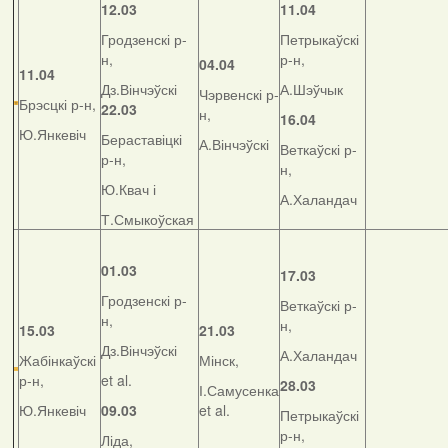
12.03
11.04
Гродзенскі р-
Петрыкаўскі
н,
р-н,
04.04
11.04
Дз.Вінчэўскі
А.Шэўчык
Чэрвенскі р-
Брэсцкі р-н,
22.03
н,
16.04
Ю.Янкевіч
Бераставіцкі
А.Вінчэўскі
Веткаўскі р-
р-н,
н,
Ю.Квач і
А.Халандач
Т.Смыкоўская
01.03
17.03
Гродзенскі р-
Веткаўскі р-
н,
н,
15.03
21.03
Дз.Вінчэўскі
А.Халандач
Жабінкаўскі
Мінск,
р-н,
et al.
28.03
І.Самусенка
Ю.Янкевіч
09.03
et al.
Петрыкаўскі
р-н,
Ліда,