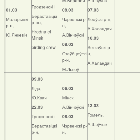
М.Верабей
А.Шэўчык
Гродзенскі і
01.03
08.03
07.03
Бераставіцкі
Маларыцкі
Чэрвенскі р-
Лоеўскі р-н,
р-ны,
р-н,
н,
А.Халандач
Hrodna et
Ю.Янкевіч
А.Вінчэўскі
Minsk
10.03
08.03
birding crew
Веткаўскі р-
Стаўбцоўскі
н,
р-н,
А.Халандач
М.Львоў
09.03
Ліда,
06.03
Ю.Квач
Мінск
13.03
22.03
А.Вінчэўскі
Гомель,
Гродзенскі і
08.03
А.Шэўчык
Бераставіцкі
Чэрвенскі р-
р-н,
н,