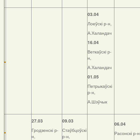
03.04
Лоеўскі р-н,
А.Халандач
16.04
Веткаўскі р-
н,
А.Халандач
01.05
Петрыкаўскі
р-н,
А.Шэўчык
27.03
09.03
06.04
Гродзенскі р-
Стаўбцоўскі
Расонскі р-н
н,
р-н,