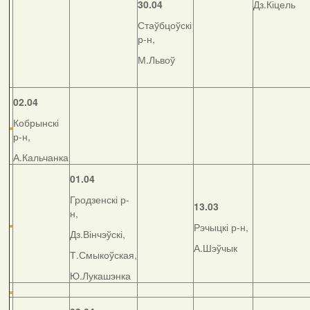
30.04
Дз.Кіцель
Стаўбцоўскі
р-н,
М.Львоў
02.04
Кобрынскі
р-н,
А.Кальчанка
01.04
Гродзенскі р-
13.03
н,
Рэчыцкі р-н,
Дз.Вінчэўскі,
А.Шэўчык
Т.Смыкоўская,
Ю.Лукашэнка