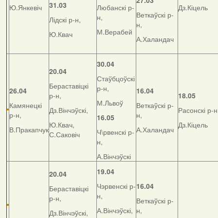
27.03
31.03
Ю.Янкевіч
Любанскі р-
Дз.Кіцель
Веткаўскі р-
н,
Лідскі р-н,
н,
М.Верабей
Ю.Квач
А.Халандач
30.04
20.04
Стаўбцоўскі
Бераставіцкі
р-н,
26.04
16.04
р-н,
18.05
М.Львоў
Камянецкі
Веткаўскі р-
Дз.Вінчэўскі,
Расонскі р-н
р-н,
н,
16.05
Ю.Квач,
Дз.Кіцель
В.Пракапчук
А.Халандач
Ч\рвенскі р-
С.Саковіч
н,
А.Вінчэўскі
19.04
20.04
Чэрвенскі р-
16.04
Бераставіцкі
н,
р-н,
Веткаўскі р-
А.Вінчэўскі,
н,
Дз.Вінчэўскі,