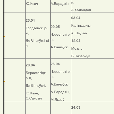
н,
Ю.Квач
А.Барадзін
А.Халандач
03.04
23.04
Калінкавічы,
09.05
Гродзенскі р-
н,
А.Шэўчык
Чэрвенскі р-
н,
Дз.Вінчэўскі et
12.04
al.
А.Вінчэўскі
Мозыр,
В.Назарчук
26.04
20.04
Чэрвенскі р-
Бераставіцкі
н,
р-н,
А.Вінчэўскі,
Дз.Вінчэўскі,
А.Барадзін,
Ю.Квач,
С.Саковіч
М.Львоў
24.03