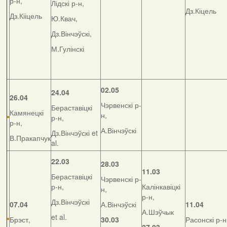
р-н,
Лідскі р-н,
Дз.Кіцель
Дз.Кііцель
Ю.Квач,
Дз.Вінчэўскі,
М.Гулінскі
02.05
24.04
26.04
Чэрвенскі р-
Бераставіцкі
Камянецкі
н,
р-н,
р-н,
А.Вінчэўскі
Дз.Вінчэўскі et
В.Пракапчук
al.
22.03
28.03
11.03
Бераставіцкі
Чэрвенскі р-
р-н,
Калінкавіцкі
н,
р-н,
Дз.Вінчэўскі
07.04
А.Вінчэўскі
11.04
А.Шэўчык
et al.
Брэст,
30.03
Расонскі р-н