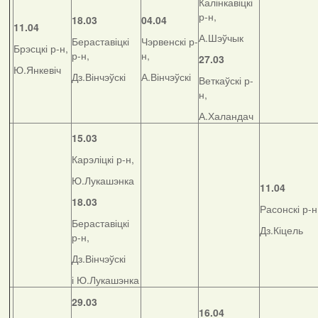
Калінкавіцкі
р-н,
18.03
04.04
11.04
А.Шэўчык
Бераставіцкі
Чэрвенскі р-
Брэсцкі р-н,
р-н,
н,
27.03
Ю.Янкевіч
Дз.Вінчэўскі
А.Вінчэўскі
Веткаўскі р-
н,
А.Халандач
15.03
Карэліцкі р-н,
Ю.Лукашэнка
11.04
18.03
Расонскі р-н
Бераставіцкі
Дз.Кіцель
р-н,
Дз.Вінчэўскі
і Ю.Лукашэнка
29.03
16.04