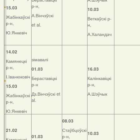
р-н,
15.03
10.03
А.Вінчэўскі
Жабінкаўскі
Веткаўскі р-
р-н,
et al.
н,
Ю.Янкевіч
А.Халандач
14.02
зімавалі
Камянецкі
р-н,
01.03
16.03
І.Іванюковіч
Бераставіцкі
Калінкавіцкі
р-н
р-н,
15.03
Дз.Вінчэўскі et
А.Шэўчык
Жабінкаўскі
al.
р-н,
Ю.Янкевіч
08.03
21.02
Стаўбцоўскі
10.03
01.03
р-н,
Камянецкі