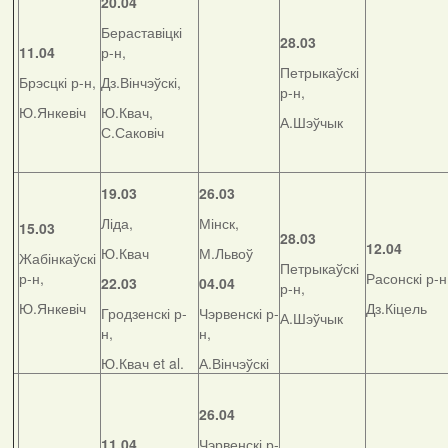
20.04
Бераставіцкі
28.03
11.04
р-н,
Петрыкаўскі
Брэсцкі р-н,
Дз.Вінчэўскі,
р-н,
Ю.Янкевіч
Ю.Квач,
А.Шэўчык
С.Саковіч
19.03
26.03
Ліда,
Мінск,
15.03
28.03
12.04
Ю.Квач
М.Львоў
Жабінкаўскі
Петрыкаўскі
р-н,
Расонскі р-н
22.03
04.04
р-н,
Ю.Янкевіч
Дз.Кіцель
Гродзенскі р-
Чэрвенскі р-
А.Шэўчык
н,
н,
Ю.Квач et al.
А.Вінчэўскі
26.04
11.04
Чэрвенскі р-