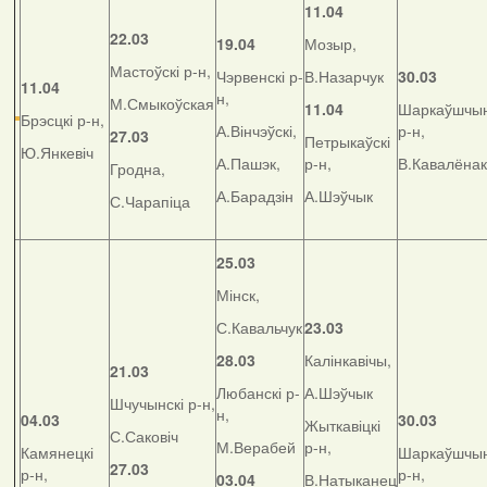
11.04
22.03
19.04
Мозыр,
Мастоўскі р-н,
Чэрвенскі р-
В.Назарчук
30.03
11.04
н,
М.Смыкоўская
11.04
Шаркаўшчын
Брэсцкі р-н,
А.Вінчэўскі,
р-н,
27.03
Петрыкаўскі
Ю.Янкевіч
А.Пашэк,
р-н,
В.Кавалёнак
Гродна,
А.Барадзін
А.Шэўчык
С.Чарапіца
25.03
Мінск,
С.Кавальчук
23.03
28.03
Калінкавічы,
21.03
Любанскі р-
А.Шэўчык
Шчучынскі р-н,
н,
04.03
30.03
Жыткавіцкі
С.Саковіч
М.Верабей
р-н,
Камянецкі
Шаркаўшчын
27.03
р-н,
р-н,
03.04
В.Натыканец