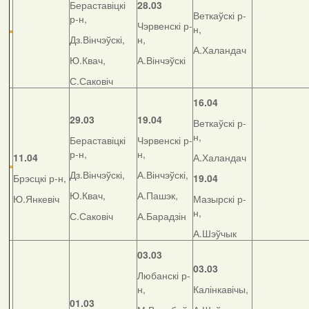
Бераставіцкі
28.03
Веткаўскі р-
р-н,
Чэрвенскі р-
н,
Дз.Вінчэўскі,
н,
А.Халандач
Ю.Квач,
А.Вінчэўскі
С.Саковіч
16.04
29.03
19.04
Веткаўскі р-
н,
Бераставіцкі
Чэрвенскі р-
р-н,
н,
11.04
А.Халандач
Дз.Вінчэўскі,
А.Вінчэўскі,
Брэсцкі р-н,
19.04
Ю.Квач,
А.Пашэк,
Ю.Янкевіч
Мазырскі р-
н,
С.Саковіч
А.Барадзін
А.Шэўчык
03.03
03.03
Любанскі р-
н,
Калінкавічы,
01.03