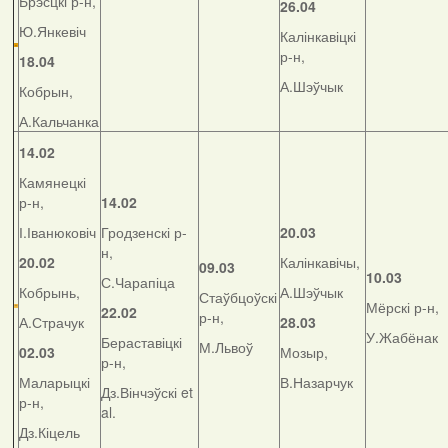
Брэсцкі р-н,
26.04
Ю.Янкевіч
Калінкавіцкі
р-н,
18.04
А.Шэўчык
Кобрын,
А.Кальчанка
14.02
Камянецкі
р-н,
14.02
І.Іванюковіч
Гродзенскі р-
20.03
н,
20.02
Калінкавічы,
09.03
10.03
С.Чарапіца
Кобрынь,
А.Шэўчык
Стаўбцоўскі
Мёрскі р-н,
22.02
р-н,
А.Страчук
28.03
У.Жабёнак
Бераставіцкі
М.Львоў
02.03
Мозыр,
р-н,
Маларыцкі
В.Назарчук
Дз.Вінчэўскі et
р-н,
al.
Дз.Кіцель