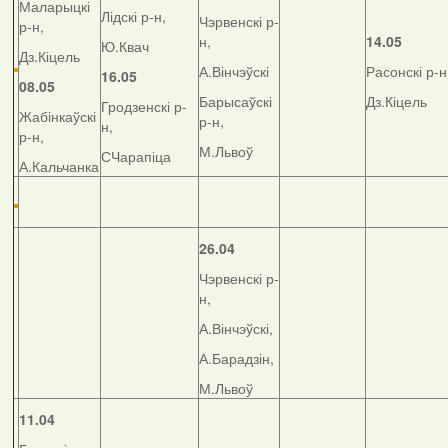
Маларыцкі
Лідскі р-н,
Чэрвенскі р-
р-н,
н,
14.05
Ю.Квач
Дз.Кіцель
А.Вінчэўскі
Расонскі р-н
16.05
08.05
Барысаўскі
Дз.Кіцель
Гродзенскі р-
Жабінкаўскі
р-н,
н,
р-н,
М.Львоў
СЧарапіца
А.Кальчанка
26.04
Чэрвенскі р-
н,
А.Вінчэўскі,
А.Барадзін,
М.Львоў
11.04