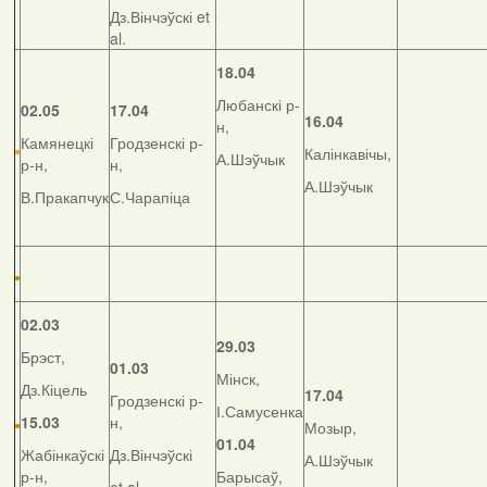
Дз.Вінчэўскі et
al.
18.04
Любанскі р-
02.05
17.04
16.04
н,
Камянецкі
Гродзенскі р-
Калінкавічы,
А.Шэўчык
р-н,
н,
А.Шэўчык
В.Пракапчук
С.Чарапіца
02.03
29.03
Брэст,
01.03
Мінск,
Дз.Кіцель
17.04
Гродзенскі р-
І.Самусенка
15.03
н,
Мозыр,
01.04
Жабінкаўскі
Дз.Вінчэўскі
А.Шэўчык
р-н,
Барысаў,