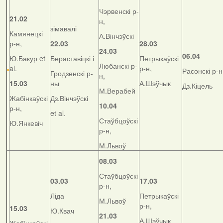
Чэрвенскі р-
21.02
н,
зімавалі
Камянецкі
А.Вінчэўскі
р-н,
22.03
28.03
24.03
06.04
Ю.Бакур et
Бераставіцкі і
Петрыкаўскі
Любанскі р-
al.
р-н,
Расонскі р-н
Гродзенскі р-
н,
15.03
ны
А.Шэўчык
Дз.Кіцель
М.Верабей
Жабінкаўскі
Дз.Вінчэўскі
10.04
р-н,
et al.
Стаўбцоўскі
Ю.Янкевіч
р-н,
М.Львоў
08.03
Стаўбцоўскі
03.03
17.03
р-н,
Ліда
Петрыкаўскі
М.Львоў
р-н,
15.03
Ю.Квач
21.03
А.Шэўчык