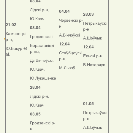
03.04
Лідскі р-н,
04.04
28.03
Ю.Квач
Чэрвенскі р-
Петрыкаўскі
21.02
н,
08.04
р-н,
Камянецкі
А.Вінчэўскі
Гродзенскі і
А.Шэўчык
р-н,
12.04
Бераставіцкі
12.04
Ю.Бакур et
р-ны,
Стаўбцоўскі
al.
Ельскі р-н,
р-н,
Дз.Вінчэўскі,
В.Назарчук
М.Львоў
Ю.Квач,
Ю Лукашэнка
28.04
Лідскі р-н,
01.05
Ю.Квач
Петрыкаўскі
03.05
р-н,
Гродзенскі р-
А.Шэўчык
н,