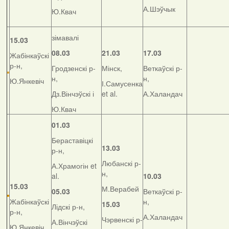
А.Шэўчык
Ю.Квач
зімавалі
15.03
08.03
21.03
17.03
Жабінкаўскі
р-н,
Гродзенскі р-
Мінск,
Веткаўскі р-
н,
н,
Ю.Янкевіч
І.Самусенка
Дз.Вінчэўскі і
et al.
А.Халандач
Ю.Квач
01.03
Бераставіцкі
13.03
р-н,
Любанскі р-
А.Храмогін et
н,
al.
10.03
15.03
М.Верабей
05.03
Веткаўскі р-
Жабінкаўскі
н,
15.03
Лідскі р-н,
р-н,
А.Халандач
Чэрвенскі р-
А.Вінчэўскі
Ю.Янкевіч