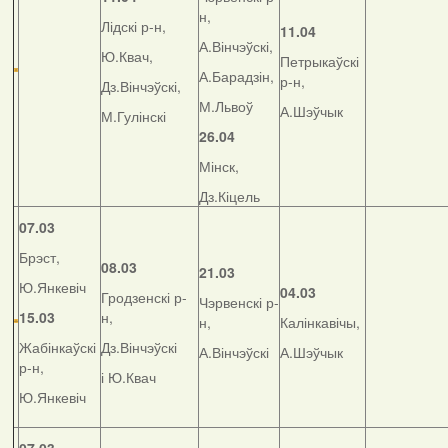
н,
Лідскі р-н,
11.04
А.Вінчэўскі,
Ю.Квач,
Петрыкаўскі
А.Барадзін,
р-н,
Дз.Вінчэўскі,
М.Львоў
А.Шэўчык
М.Гулінскі
26.04
Мінск,
Дз.Кіцель
07.03
Брэст,
08.03
21.03
Ю.Янкевіч
04.03
Гродзенскі р-
Чэрвенскі р-
15.03
н,
н,
Калінкавічы,
Жабінкаўскі
Дз.Вінчэўскі
А.Вінчэўскі
А.Шэўчык
р-н,
і Ю.Квач
Ю.Янкевіч