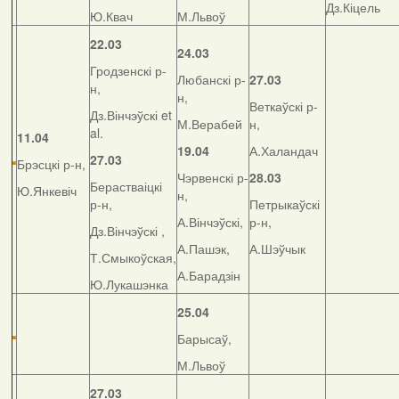
Дз.Кіцель
Ю.Квач
М.Львоў
22.03
24.03
Гродзенскі р-
Любанскі р-
27.03
н,
н,
Веткаўскі р-
Дз.Вінчэўскі et
М.Верабей
н,
al.
11.04
19.04
А.Халандач
27.03
Брэсцкі р-н,
Чэрвенскі р-
28.03
Берастваіцкі
Ю.Янкевіч
н,
р-н,
Петрыкаўскі
А.Вінчэўскі,
р-н,
Дз.Вінчэўскі ,
А.Пашэк,
А.Шэўчык
Т.Смыкоўская,
А.Барадзін
Ю.Лукашэнка
25.04
Барысаў,
М.Львоў
27.03