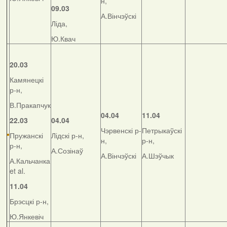
н,
09.03
А.Вінчэўскі
Ліда,
Ю.Квач
20.03
Камянецкі
р-н,
В.Пракапчук
04.04
11.04
22.03
04.04
Чэрвенскі р-
Петрыкаўскі
Пружанскі
Лідскі р-н,
н,
р-н,
р-н,
А.Созінаў
А.Вінчэўскі
А.Шэўчык
А.Кальчанка
et al.
11.04
Брэсцкі р-н,
Ю.Янкевіч