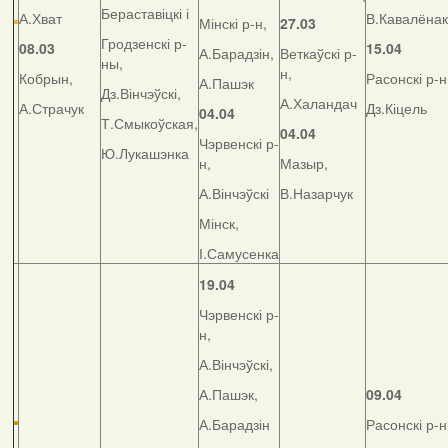
Бераставіцкі і
А.Хват
В.Кавалёнак
Мінскі р-н,
27.03
Гродзенскі р-
08.03
15.04
А.Барадзін,
Веткаўскі р-
ны,
н,
Кобрын,
Расонскі р-н
А.Пашэк
Дз.Вінчэўскі,
А.Халандач
А.Страчук
Дз.Кіцель
04.04
Т.Смыкоўская,
04.04
Чэрвенскі р-
Ю.Лукашэнка
н,
Мазыр,
А.Вінчэўскі
В.Назарчук
Мінск,
І.Самусенка
19.04
Чэрвенскі р-
н,
А.Вінчэўскі,
А.Пашэк,
09.04
А.Барадзін
Расонскі р-н