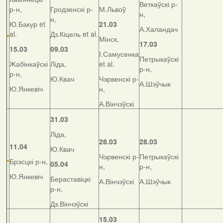
Веткаўскі р-
р-н,
Гродзенскі р-
М.Львоў
н,
н,
Ю.Бакур et
21.03
А.Халандач
al.
Дз.Кіцель et al.
Мінск,
17.03
15.03
09.03
І.Самусенка
Петрыкаўскі
Жабінкаўскі
Ліда,
et al.
р-н,
р-н,
Ю.Квач
Чэрвенскі р-
А.Шэўчык
Ю.Янкевіч
н,
А.Вінчэўскі
31.03
Ліда,
28.03
28.03
11.04
Ю.Квач
Чэрвенскі р-
Петрыкаўскі
Брэсцкі р-н,
05.04
н,
р-н,
Ю.Янкевіч
Бераставіцкі
А.Вінчэўскі
А.Шэўчык
р-н,
Дз.Вінчэўскі
15.03