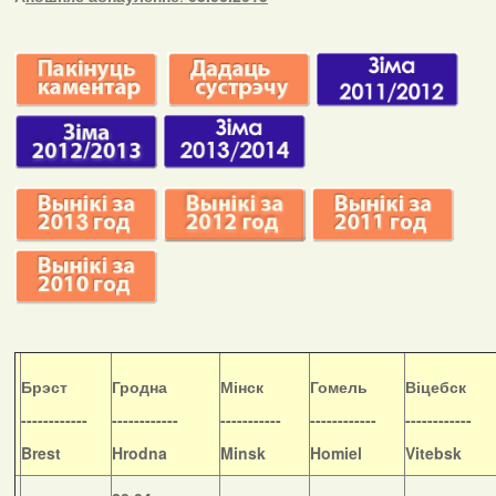
Б
рэст
Гродна
Мінск
Гомель
Віцебск
------------
------------
-----------
------------
------------
Brest
Hrodna
Minsk
Homiel
Vitebsk