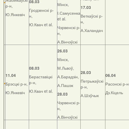
Жабінкаўскі
08.03
Мінск,
р-н,
17.03
Гродзенскі р-
І.Самусенка
Ю.Янкевіч
н,
Веткаўскі р-
et al.
н,
Ю.Квач et al.
Чэрвенскі р-
А.Халандач
н,
А.Вінчэўскі
26.03
Мінск,
08.03
М.Львоў,
28.03
11.04
06.04
Бераставіцкі
А.Барадзін,
Петрыкаўскі
р-н,
Брэсцкі р-н,
Расонскі р-н
А.Пашэк
р-н,
Ю.Квач et al.
Ю.Янкевіч
Дз.Кіцель
28.03
А.Шэўчык
Чэрвенскі р-
н,
А.Вінчэўскі