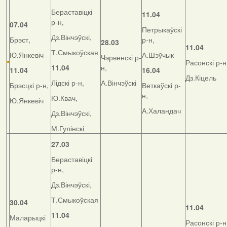
Бераставіцкі
11.04
р-н,
07.04
Петрыкаўскі
Дз.Вінчэўскі,
Брэст,
р-н,
28.03
11.04
Т.Смыкоўская
Ю.Янкевіч
А.Шэўчык
Чэрвенскі р-
Расонскі р-н
11.04
н,
11.04
16.04
Дз.Кіцель
Лідскі р-н,
А.Вінчэўскі
Брэсцкі р-н,
Веткаўскі р-
н,
Ю.Квач,
Ю.Янкевіч
А.Халандач
Дз.Вінчэўскі,
М.Гулінскі
27.03
Бераставіцкі
р-н,
Дз.Вінчэўскі,
Т.Смыкоўская
30.04
11.04
11.04
Маларыцкі
Расонскі р-н