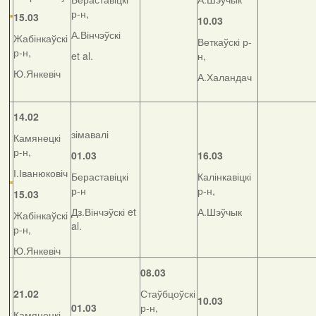
р-н,
15.03
10.03
А.Вінчэўскі
Жабінкаўскі
Веткаўскі р-
р-н,
et al.
н,
Ю.Янкевіч
А.Халандач
14.02
зімавалі
Камянецкі
р-н,
01.03
16.03
І.Іванюковіч
Бераставіцкі
Калінкавіцкі
р-н
р-н,
15.03
Дз.Вінчэўскі et
А.Шэўчык
Жабінкаўскі
al.
р-н,
Ю.Янкевіч
08.03
21.02
Стаўбцоўскі
10.03
01.03
р-н,
Камянецкі