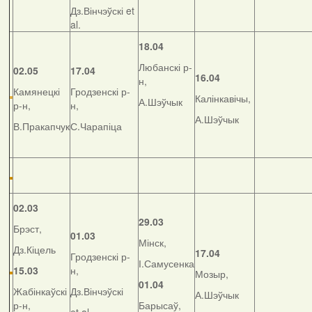
Дз.Вінчэўскі et
al.
18.04
Любанскі р-
02.05
17.04
16.04
н,
Камянецкі
Гродзенскі р-
Калінкавічы,
А.Шэўчык
р-н,
н,
А.Шэўчык
В.Пракапчук
С.Чарапіца
02.03
29.03
Брэст,
01.03
Мінск,
Дз.Кіцель
17.04
Гродзенскі р-
І.Самусенка
15.03
н,
Мозыр,
01.04
Жабінкаўскі
Дз.Вінчэўскі
А.Шэўчык
р-н,
Барысаў,