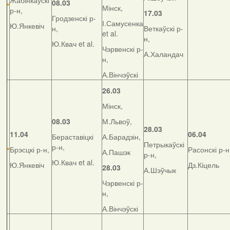
Жабінкаўскі
08.03
Мінск,
р-н,
17.03
Гродзенскі р-
І.Самусенка
Ю.Янкевіч
н,
Веткаўскі р-
et al.
н,
Ю.Квач et al.
Чэрвенскі р-
А.Халандач
н,
А.Вінчэўскі
26.03
Мінск,
08.03
М.Львоў,
28.03
11.04
06.04
Бераставіцкі
А.Барадзін,
Петрыкаўскі
р-н,
Брэсцкі р-н,
Расонскі р-н
А.Пашэк
р-н,
Ю.Квач et al.
Ю.Янкевіч
Дз.Кіцель
28.03
А.Шэўчык
Чэрвенскі р-
н,
А.Вінчэўскі