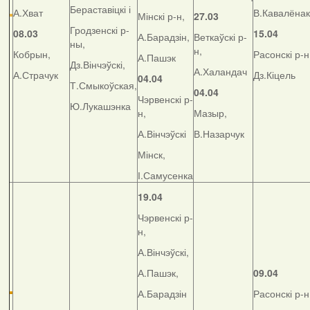
Бераставіцкі і
А.Хват
В.Кавалёнак
Мінскі р-н,
27.03
Гродзенскі р-
08.03
15.04
А.Барадзін,
Веткаўскі р-
ны,
н,
Кобрын,
Расонскі р-н
А.Пашэк
Дз.Вінчэўскі,
А.Халандач
А.Страчук
Дз.Кіцель
04.04
Т.Смыкоўская,
04.04
Чэрвенскі р-
Ю.Лукашэнка
н,
Мазыр,
А.Вінчэўскі
В.Назарчук
Мінск,
І.Самусенка
19.04
Чэрвенскі р-
н,
А.Вінчэўскі,
А.Пашэк,
09.04
А.Барадзін
Расонскі р-н