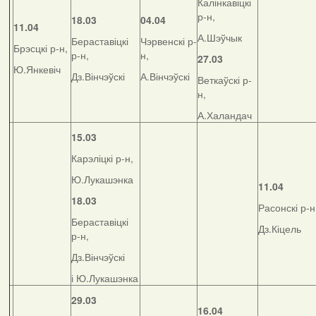
Калінкавіцкі
р-н,
18.03
04.04
11.04
А.Шэўчык
Бераставіцкі
Чэрвенскі р-
Брэсцкі р-н,
р-н,
н,
27.03
Ю.Янкевіч
Дз.Вінчэўскі
А.Вінчэўскі
Веткаўскі р-
н,
А.Халандач
15.03
Карэліцкі р-н,
Ю.Лукашэнка
11.04
18.03
Расонскі р-н
Бераставіцкі
Дз.Кіцель
р-н,
Дз.Вінчэўскі
і Ю.Лукашэнка
29.03
16.04