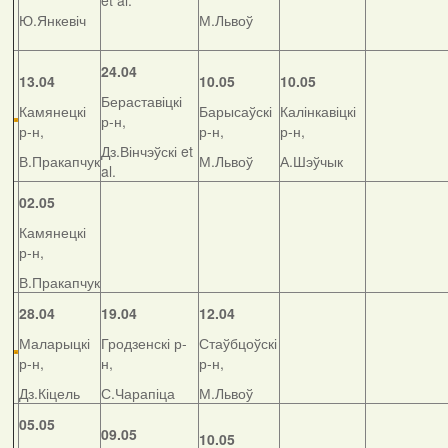
et al.
Ю.Янкевіч
М.Львоў
24.04
13.04
10.05
10.05
Бераставіцкі
Камянецкі
Барысаўскі
Калінкавіцкі
р-н,
р-н,
р-н,
р-н,
Дз.Вінчэўскі et
В.Пракапчук
М.Львоў
А.Шэўчык
al.
02.05
Камянецкі
р-н,
В.Пракапчук
28.04
19.04
12.04
Маларыцкі
Гродзенскі р-
Стаўбцоўскі
р-н,
н,
р-н,
Дз.Кіцель
С.Чарапіца
М.Львоў
05.05
09.05
10.05