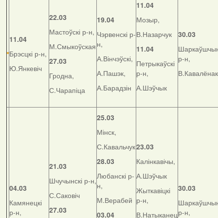
11.04
22.03
19.04
Мозыр,
Мастоўскі р-н,
Чэрвенскі р-
В.Назарчук
30.03
11.04
н,
М.Смыкоўская
11.04
Шаркаўшчын
Брэсцкі р-н,
А.Вінчэўскі,
р-н,
27.03
Петрыкаўскі
Ю.Янкевіч
А.Пашэк,
р-н,
В.Кавалёнак
Гродна,
А.Барадзін
А.Шэўчык
С.Чарапіца
25.03
Мінск,
С.Кавальчук
23.03
28.03
Калінкавічы,
21.03
Любанскі р-
А.Шэўчык
Шчучынскі р-н,
н,
04.03
30.03
Жыткавіцкі
С.Саковіч
М.Верабей
р-н,
Камянецкі
Шаркаўшчын
27.03
р-н,
р-н,
03.04
В.Натыканец