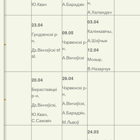
н,
Ю.Квач
А.Барадзін
А.Халандач
03.04
23.04
Калінкавічы,
09.05
Гродзенскі р-
н,
А.Шэўчык
Чэрвенскі р-
н,
Дз.Вінчэўскі et
12.04
al.
А.Вінчэўскі
Мозыр,
В.Назарчук
26.04
20.04
Чэрвенскі р-
Бераставіцкі
н,
р-н,
А.Вінчэўскі,
Дз.Вінчэўскі,
А.Барадзін,
Ю.Квач,
С.Саковіч
М.Львоў
24.03