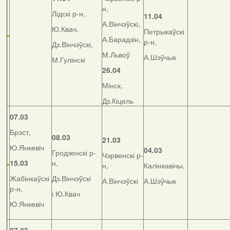
н,
Лідскі р-н,
11.04
А.Вінчэўскі,
Ю.Квач,
Петрыкаўскі
А.Барадзін,
р-н,
Дз.Вінчэўскі,
М.Львоў
А.Шэўчык
М.Гулінскі
26.04
Мінск,
Дз.Кіцель
07.03
Брэст,
08.03
21.03
Ю.Янкевіч
04.03
Гродзенскі р-
Чэрвенскі р-
15.03
н,
н,
Калінкавічы,
Жабінкаўскі
Дз.Вінчэўскі
А.Вінчэўскі
А.Шэўчык
р-н,
і Ю.Квач
Ю.Янкевіч