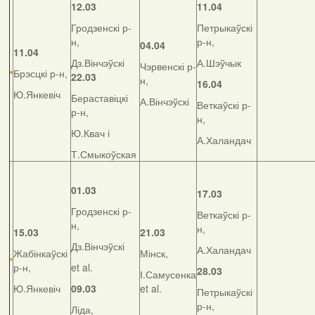
12.03
11.04
Гродзенскі р-
Петрыкаўскі
н,
р-н,
04.04
11.04
Дз.Вінчэўскі
А.Шэўчык
Чэрвенскі р-
Брэсцкі р-н,
22.03
н,
16.04
Ю.Янкевіч
Бераставіцкі
А.Вінчэўскі
Веткаўскі р-
р-н,
н,
Ю.Квач і
А.Халандач
Т.Смыкоўская
01.03
17.03
Гродзенскі р-
Веткаўскі р-
н,
н,
15.03
21.03
Дз.Вінчэўскі
А.Халандач
Жабінкаўскі
Мінск,
р-н,
et al.
28.03
І.Самусенка
Ю.Янкевіч
09.03
et al.
Петрыкаўскі
р-н,
Ліда,