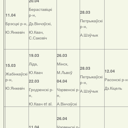
20.04
Бераставіцкі
28.03
11.04
р-н,
Петрыкаўскі
Брэсцкі р-н,
Дз.Вінчэўскі,
р-н,
Ю.Янкевіч
Ю.Квач,
А.Шэўчык
С.Саковіч
19.03
26.03
Ліда,
Мінск,
15.03
28.03
12.04
Ю.Квач
М.Львоў
Жабінкаўскі
Петрыкаўскі
р-н,
Расонскі р-н
22.03
04.04
р-н,
Ю.Янкевіч
Дз.Кіцель
Гродзенскі р-
Чэрвенскі р-
А.Шэўчык
н,
н,
Ю.Квач et al.
А.Вінчэўскі
26.04
11.04
Чэрвенскі р-