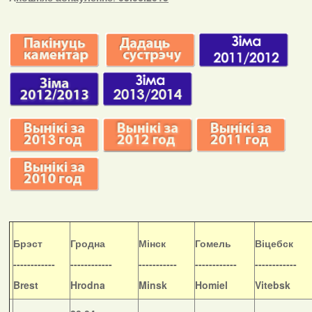
Б
рэст
Гродна
Мінск
Гомель
Віцебск
------------
------------
-----------
------------
------------
Brest
Hrodna
Minsk
Homiel
Vitebsk