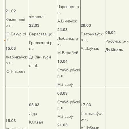
Чэрвенскі р-
21.02
н,
зімавалі
Камянецкі
А.Вінчэўскі
р-н,
22.03
28.03
24.03
06.04
Ю.Бакур et
Бераставіцкі і
Петрыкаўскі
Любанскі р-
al.
р-н,
Расонскі р-н
Гродзенскі р-
н,
15.03
ны
А.Шэўчык
Дз.Кіцель
М.Верабей
Жабінкаўскі
Дз.Вінчэўскі
10.04
р-н,
et al.
Стаўбцоўскі
Ю.Янкевіч
р-н,
М.Львоў
08.03
Стаўбцоўскі
03.03
17.03
р-н,
Ліда
Петрыкаўскі
М.Львоў
р-н,
15.03
Ю.Квач
21.03
А.Шэўчык