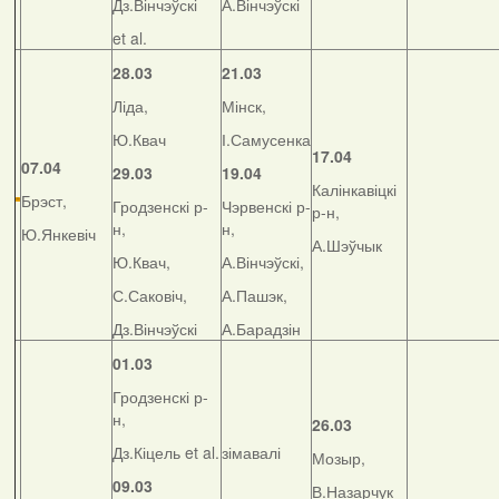
Дз.Вінчэўскі
А.Вінчэўскі
et al.
28.03
21.03
Ліда,
Мінск,
Ю.Квач
І.Самусенка
17.04
07.04
29.03
19.04
Калінкавіцкі
Брэст,
Гродзенскі р-
Чэрвенскі р-
р-н,
н,
н,
Ю.Янкевіч
А.Шэўчык
Ю.Квач,
А.Вінчэўскі,
С.Саковіч,
А.Пашэк,
Дз.Вінчэўскі
А.Барадзін
01.03
Гродзенскі р-
н,
26.03
Дз.Кіцель et al.
зімавалі
Мозыр,
09.03
В.Назарчук