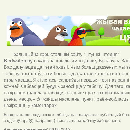
Традыцыйна карыстальнікі сайту "Птушкі штодня"
Birdwatch
.
by
сочаць за прылётам птушак ў Беларусь. За
Вас далучацца да гэтай акцыі. Чым больш дадзеных мы з
табліцу прылётаў, тым больш адэкватная карціна вяртан
атрымаецца. Як і летась, сапраўды першыя тры назіранні
кожнай з абласцей будуць заносіцца ў табліцу. Для таго, 
назіранне трапіла ў табліцу, пакіньце пра яго інфармацыю 
дзень, месца – бліжэйшы населены пункт і раён-вобласць,
назірання) у каментарах
.
Выкарыстанне дадзеных з табліцы для навуковых публікацый без
згоды аўтара(ў) назіранняў і спасылкі на табліцу забаронена.
А
пошняе абнаўленне
:
03.06.2015