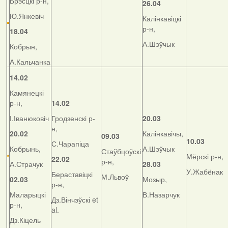
Брэсцкі р-н,
26.04
Ю.Янкевіч
Калінкавіцкі
р-н,
18.04
А.Шэўчык
Кобрын,
А.Кальчанка
14.02
Камянецкі
р-н,
14.02
І.Іванюковіч
Гродзенскі р-
20.03
н,
20.02
Калінкавічы,
09.03
10.03
С.Чарапіца
Кобрынь,
А.Шэўчык
Стаўбцоўскі
Мёрскі р-н,
22.02
р-н,
А.Страчук
28.03
У.Жабёнак
Бераставіцкі
М.Львоў
02.03
Мозыр,
р-н,
Маларыцкі
В.Назарчук
Дз.Вінчэўскі et
р-н,
al.
Дз.Кіцель