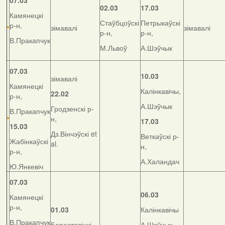
07.03
02.03
17.03
Камянецкі
Стаўбцоўскі
Петрыкаўскі
р-н,
зімавалі
зімавалі
р-н,
р-н,
В.Пракапчук
М.Львоў
А.Шэўчык
07.03
10.03
зімавалі
Камянецкі
Калінкавічы,
22.02
р-н,
А.Шэўчык
Гродзенскі р-
В.Пракапчук
н,
17.03
15.03
Дз.Вінчэўскі et
Веткаўскі р-
Жабінкаўскі
al.
н,
р-н,
А.Халандач
Ю.Янкевіч
07.03
06.03
Камянецкі
р-н,
01.03
Калінкавічы
В.Пракапчук
Бераставіцкі
А.Шэўчык