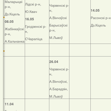
Маларыцкі
Лідскі р-н,
Чэрвенскі р-
р-н,
н,
14.05
Ю.Квач
Дз.Кіцель
А.Вінчэўскі
Расонскі р-н
16.05
08.05
Барысаўскі
Дз.Кіцель
Гродзенскі р-
Жабінкаўскі
р-н,
н,
р-н,
М.Львоў
СЧарапіца
А.Кальчанка
26.04
Чэрвенскі р-
н,
А.Вінчэўскі,
А.Барадзін,
М.Львоў
11.04