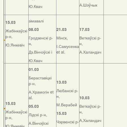
А.Шэўчык
Ю.Квач
зімавалі
15.03
08.03
21.03
17.03
Жабінкаўскі
р-н,
Гродзенскі р-
Мінск,
Веткаўскі р-
н,
н,
Ю.Янкевіч
І.Самусенка
Дз.Вінчэўскі і
et al.
А.Халандач
Ю.Квач
01.03
Бераставіцкі
13.03
р-н,
Любанскі р-
А.Храмогін et
н,
al.
10.03
15.03
М.Верабей
05.03
Веткаўскі р-
Жабінкаўскі
н,
15.03
Лідскі р-н,
р-н,
А.Халандач
Чэрвенскі р-
А.Вінчэўскі
Ю.Янкевіч