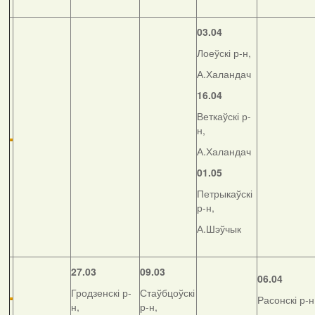
03.04
Лоеўскі р-н,
А.Халандач
16.04
Веткаўскі р-
н,
А.Халандач
01.05
Петрыкаўскі
р-н,
А.Шэўчык
27.03
09.03
06.04
Гродзенскі р-
Стаўбцоўскі
Расонскі р-н
н,
р-н,