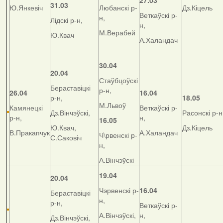
27.03
31.03
Ю.Янкевіч
Любанскі р-
Дз.Кіцель
Веткаўскі р-
н,
Лідскі р-н,
н,
М.Верабей
Ю.Квач
А.Халандач
30.04
20.04
Стаўбцоўскі
Бераставіцкі
р-н,
26.04
16.04
р-н,
18.05
М.Львоў
Камянецкі
Веткаўскі р-
Дз.Вінчэўскі,
Расонскі р-н
р-н,
н,
16.05
Ю.Квач,
Дз.Кіцель
В.Пракапчук
А.Халандач
Ч\рвенскі р-
С.Саковіч
н,
А.Вінчэўскі
19.04
20.04
Чэрвенскі р-
16.04
Бераставіцкі
н,
р-н,
Веткаўскі р-
А.Вінчэўскі,
н,
Дз.Вінчэўскі,