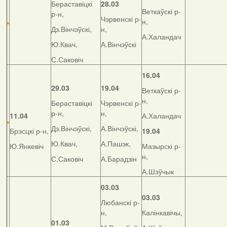
Бераставіцкі
28.03
Веткаўскі р-
р-н,
Чэрвенскі р-
н,
Дз.Вінчэўскі,
н,
А.Халандач
Ю.Квач,
А.Вінчэўскі
С.Саковіч
16.04
29.03
19.04
Веткаўскі р-
н,
Бераставіцкі
Чэрвенскі р-
р-н,
н,
11.04
А.Халандач
Дз.Вінчэўскі,
А.Вінчэўскі,
Брэсцкі р-н,
19.04
Ю.Квач,
А.Пашэк,
Ю.Янкевіч
Мазырскі р-
н,
С.Саковіч
А.Барадзін
А.Шэўчык
03.03
03.03
Любанскі р-
н,
Калінкавічы,
01.03