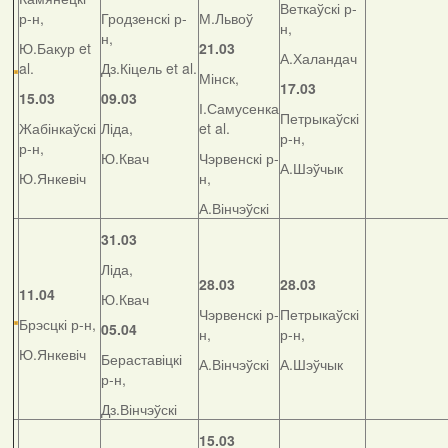
Веткаўскі р-
р-н,
Гродзенскі р-
М.Львоў
н,
н,
Ю.Бакур et
21.03
А.Халандач
al.
Дз.Кіцель et al.
Мінск,
17.03
15.03
09.03
І.Самусенка
Петрыкаўскі
Жабінкаўскі
Ліда,
et al.
р-н,
р-н,
Ю.Квач
Чэрвенскі р-
А.Шэўчык
Ю.Янкевіч
н,
А.Вінчэўскі
31.03
Ліда,
28.03
28.03
11.04
Ю.Квач
Чэрвенскі р-
Петрыкаўскі
Брэсцкі р-н,
05.04
н,
р-н,
Ю.Янкевіч
Бераставіцкі
А.Вінчэўскі
А.Шэўчык
р-н,
Дз.Вінчэўскі
15.03