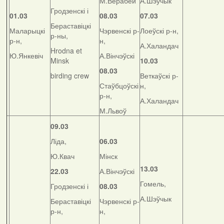
М.Верабей
А.Шэўчык
Гродзенскі і
01.03
08.03
07.03
Бераставіцкі
Маларыцкі
Чэрвенскі р-
Лоеўскі р-н,
р-ны,
р-н,
н,
А.Халандач
Hrodna et
Ю.Янкевіч
А.Вінчэўскі
Minsk
10.03
08.03
birding crew
Веткаўскі р-
Стаўбцоўскі
н,
р-н,
А.Халандач
М.Львоў
09.03
Ліда,
06.03
Ю.Квач
Мінск
13.03
22.03
А.Вінчэўскі
Гомель,
Гродзенскі і
08.03
А.Шэўчык
Бераставіцкі
Чэрвенскі р-
р-н,
н,