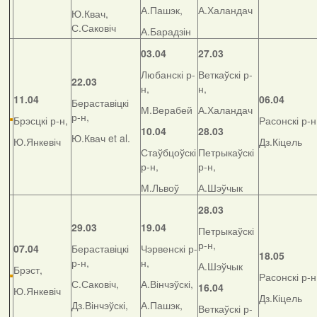
А.Пашэк,
А.Халандач
Ю.Квач,
С.Саковіч
А.Барадзін
03.04
27.03
Любанскі р-
Веткаўскі р-
22.03
н,
н,
11.04
06.04
Бераставіцкі
М.Верабей
А.Халандач
р-н,
Брэсцкі р-н,
Расонскі р-н
10.04
28.03
Ю.Квач et al.
Ю.Янкевіч
Дз.Кіцель
Стаўбцоўскі
Петрыкаўскі
р-н,
р-н,
М.Львоў
А.Шэўчык
28.03
29.03
19.04
Петрыкаўскі
р-н,
07.04
Бераставіцкі
Чэрвенскі р-
18.05
р-н,
н,
А.Шэўчык
Брэст,
Расонскі р-н
С.Саковіч,
А.Вінчэўскі,
16.04
Ю.Янкевіч
Дз.Кіцель
Дз.Вінчэўскі,
А.Пашэк,
Веткаўскі р-