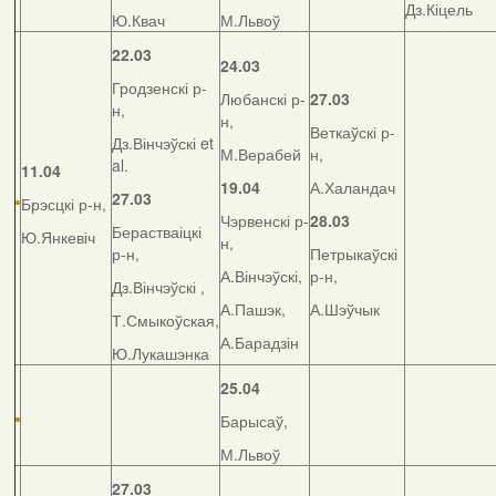
Дз.Кіцель
Ю.Квач
М.Львоў
22.03
24.03
Гродзенскі р-
Любанскі р-
27.03
н,
н,
Веткаўскі р-
Дз.Вінчэўскі et
М.Верабей
н,
al.
11.04
19.04
А.Халандач
27.03
Брэсцкі р-н,
Чэрвенскі р-
28.03
Берастваіцкі
Ю.Янкевіч
н,
р-н,
Петрыкаўскі
А.Вінчэўскі,
р-н,
Дз.Вінчэўскі ,
А.Пашэк,
А.Шэўчык
Т.Смыкоўская,
А.Барадзін
Ю.Лукашэнка
25.04
Барысаў,
М.Львоў
27.03