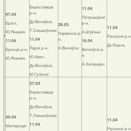
Бераставіцкі
11.04
р-н,
07.04
Петрыкаўскі
Дз.Вінчэўскі,
Брэст,
р-н,
28.03
11.04
Т.Смыкоўская
Ю.Янкевіч
А.Шэўчык
Чэрвенскі р-
Расонскі р-н
11.04
н,
11.04
16.04
Дз.Кіцель
Лідскі р-н,
А.Вінчэўскі
Брэсцкі р-н,
Веткаўскі р-
н,
Ю.Квач,
Ю.Янкевіч
А.Халандач
Дз.Вінчэўскі,
М.Гулінскі
27.03
Бераставіцкі
р-н,
Дз.Вінчэўскі,
Т.Смыкоўская
30.04
11.04
11.04
Маларыцкі
Расонскі р-н