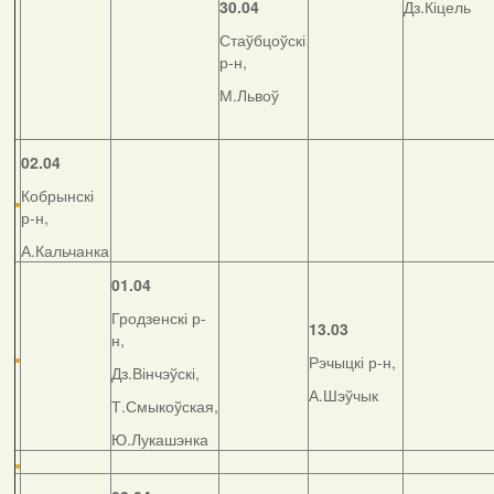
30.04
Дз.Кіцель
Стаўбцоўскі
р-н,
М.Львоў
02.04
Кобрынскі
р-н,
А.Кальчанка
01.04
Гродзенскі р-
13.03
н,
Рэчыцкі р-н,
Дз.Вінчэўскі,
А.Шэўчык
Т.Смыкоўская,
Ю.Лукашэнка