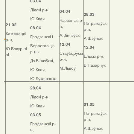
03.04
Лідскі р-н,
04.04
28.03
Ю.Квач
Чэрвенскі р-
Петрыкаўскі
21.02
н,
08.04
р-н,
Камянецкі
А.Вінчэўскі
Гродзенскі і
А.Шэўчык
р-н,
12.04
Бераставіцкі
12.04
Ю.Бакур et
р-ны,
Стаўбцоўскі
al.
Ельскі р-н,
р-н,
Дз.Вінчэўскі,
В.Назарчук
М.Львоў
Ю.Квач,
Ю Лукашэнка
28.04
Лідскі р-н,
01.05
Ю.Квач
Петрыкаўскі
03.05
р-н,
Гродзенскі р-
А.Шэўчык
н,