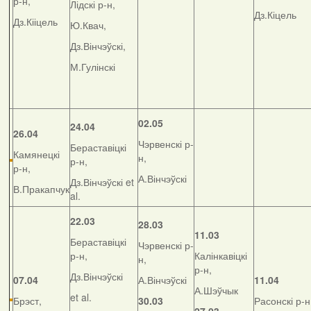
р-н,
Лідскі р-н,
Дз.Кіцель
Дз.Кііцель
Ю.Квач,
Дз.Вінчэўскі,
М.Гулінскі
02.05
24.04
26.04
Чэрвенскі р-
Бераставіцкі
Камянецкі
н,
р-н,
р-н,
А.Вінчэўскі
Дз.Вінчэўскі et
В.Пракапчук
al.
22.03
28.03
11.03
Бераставіцкі
Чэрвенскі р-
р-н,
Калінкавіцкі
н,
р-н,
Дз.Вінчэўскі
07.04
А.Вінчэўскі
11.04
А.Шэўчык
et al.
Брэст,
30.03
Расонскі р-н