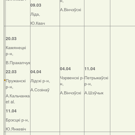
н,
09.03
А.Вінчэўскі
Ліда,
Ю.Квач
20.03
Камянецкі
р-н,
В.Пракапчук
04.04
11.04
22.03
04.04
Чэрвенскі р-
Петрыкаўскі
Пружанскі
Лідскі р-н,
н,
р-н,
р-н,
А.Созінаў
А.Вінчэўскі
А.Шэўчык
А.Кальчанка
et al.
11.04
Брэсцкі р-н,
Ю.Янкевіч