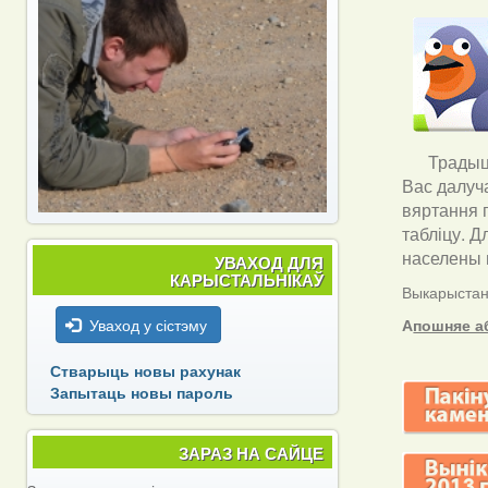
Традыцы
Вас далуч
вяртання 
табліцу. Д
населены п
УВАХОД ДЛЯ
КАРЫСТАЛЬНІКАЎ
Выкарыстанн
Уваход у сістэму
А
пошняе а
Стварыць новы рахунак
Запытаць новы пароль
ЗАРАЗ НА САЙЦЕ