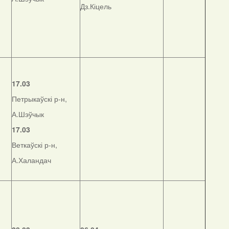
Дз.Кіцель
17.03
Петрыкаўскі р-н,
А.Шэўчык
17.03
Веткаўскі р-н,
А.Халандач