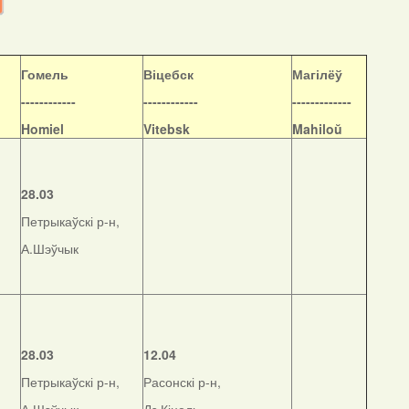
Гомель
Віцебск
Магілёў
------------
------------
-------------
Homiel
Vitebsk
Mahiloŭ
28.03
Петрыкаўскі р-н,
А.Шэўчык
28.03
12.04
Петрыкаўскі р-н,
Расонскі р-н,