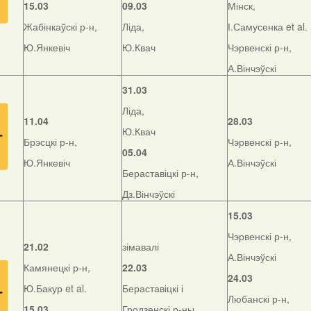
15.03
09.03
Мінск,
Жабінкаўскі р-н,
Ліда,
І.Самусенка et al.
Ю.Янкевіч
Ю.Квач
Чэрвенскі р-н,
А.Вінчэўскі
31.03
Ліда,
11.04
28.03
Ю.Квач
Брэсцкі р-н,
Чэрвенскі р-н,
05.04
Ю.Янкевіч
А.Вінчэўскі
Бераставіцкі р-н,
Дз.Вінчэўскі
15.03
Чэрвенскі р-н,
21.02
зімавалі
А.Вінчэўскі
Камянецкі р-н,
22.03
24.03
Ю.Бакур et al.
Бераставіцкі і
Любанскі р-н,
15.03
Гродзенскі р-ны