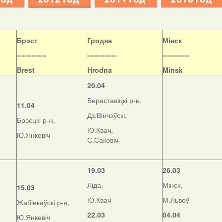
Б
рэст
Гродна
Мінск
------------
------------
-----------
Brest
Hrodna
Minsk
20.04
Бераставіцкі р-н,
11.04
Дз.Вінчэўскі,
Брэсцкі р-н,
Ю.Квач,
Ю.Янкевіч
С.Саковіч
19.03
26.03
Ліда,
Мінск,
15.03
Ю.Квач
М.Львоў
Жабінкаўскі р-н,
22.03
04.04
Ю.Янкевіч