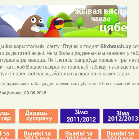
йна карыстальнікі сайту "Птушкі штодня"
Birdwatch
.
by
со
ацца да гэтай акцыі. Чым больш дадзеных мы занясем у таб
птушак атрымаецца. Як і летась, сапраўды першыя тры назір
ля таго, каб Вашае назіранне трапіла ў табліцу, пакіньце п
ункт і раён-вобласць, аўтар(ы) назірання) у каментарах
.
е дадзеных з табліцы для навуковых публікацый без пісьмовай згод
бнаўленне
:
03.06.2015