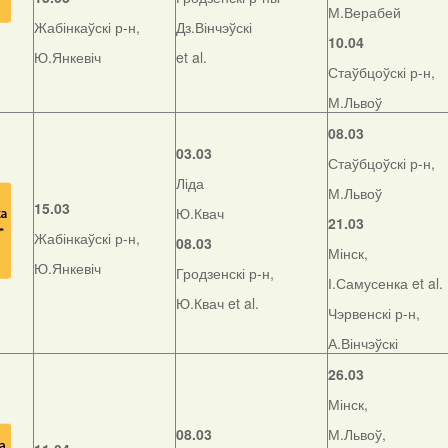
М.Верабей
Жабінкаўскі р-н,
Дз.Вінчэўскі
10.04
Ю.Янкевіч
et al.
Стаўбцоўскі р-н,
М.Львоў
08.03
03.03
Стаўбцоўскі р-н,
Ліда
М.Львоў
15.03
Ю.Квач
21.03
Жабінкаўскі р-н,
08.03
Мінск,
Ю.Янкевіч
Гродзенскі р-н,
І.Самусенка et al.
Ю.Квач et al.
Чэрвенскі р-н,
А.Вінчэўскі
26.03
Мінск,
08.03
М.Львоў,