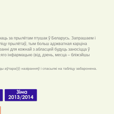
чаць за прылётам птушак ў Беларусь. Запрашаем і
ліцу прылётаў, тым больш адэкватная карціна
анні для кожнай з абласцей будуць заносіцца ў
ра яго інфармацыю (від, дзень, месца – бліжэйшы
ы аўтара(ў) назіранняў і спасылкі на табліцу забаронена.