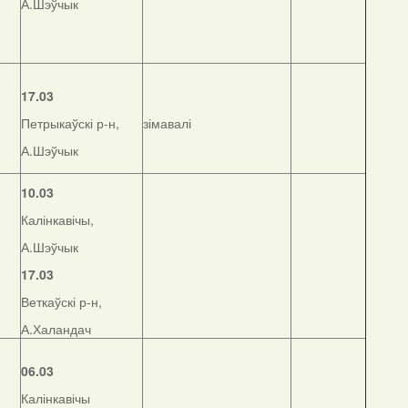
А.Шэўчык
17.03
Петрыкаўскі р-н,
зімавалі
А.Шэўчык
10.03
Калінкавічы,
А.Шэўчык
17.03
Веткаўскі р-н,
А.Халандач
06.03
Калінкавічы