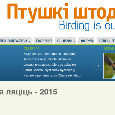
ПРА BIRDWATCH
ГАЛЕРЭЯ
CLUB200
ФОРУМ
СПІСЫ П
CLUB200
АПОШ
Хадулачнік (Himantopus himantopus)
Кулік-гразевік (Limicola falcinellus…
Шчурка-пчалаедка (Merops apiaster)
Чапля-кваква (Nycticorax nycticorax)
Чырвонаваллёвы гагач (Gavia stellata…
а ляціць - 2015