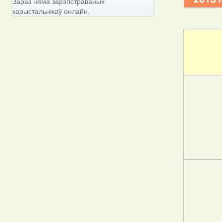
Зараз няма зарэгістраваных
карыстальнікаў онлайн.