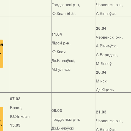
Гродзенскі р-н,
Чэрвенскі р-н,
Ю.Квач et al.
А.Вінчэўскі
26.04
11.04
Чэрвенскі р-н,
Лідскі р-н,
А.Вінчэўскі,
Ю.Квач,
А.Барадзін,
Дз.Вінчэўскі,
М.Львоў
М.Гулінскі
26.04
Мінск,
Дз.Кіцель
07.03
Брэст,
08.03
21.03
Ю.Янкевіч
Гродзенскі р-н,
Чэрвенскі р-н,
15.03
Дз.Вінчэўскі
А.Вінчэўскі