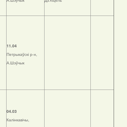
А.Шэўчык
Дз.Кіцель
11.04
Петрыкаўскі р-н,
А.Шэўчык
04.03
Калінкавічы,