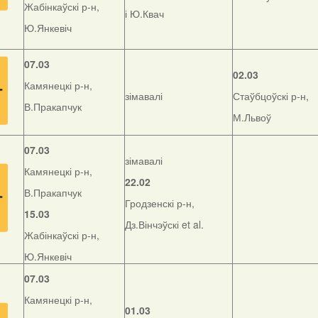
Жабінкаўскі р-н,
і Ю.Квач
Ю.Янкевіч
07.03
02.03
Камянецкі р-н,
зімавалі
Стаўбцоўскі р-н,
В.Пракапчук
М.Львоў
07.03
зімавалі
Камянецкі р-н,
22.02
В.Пракапчук
Гродзенскі р-н,
15.03
Дз.Вінчэўскі et al.
Жабінкаўскі р-н,
Ю.Янкевіч
07.03
Камянецкі р-н,
01.03