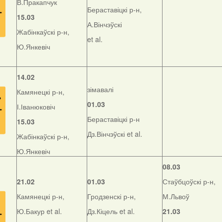
В.Пракапчук
Бераставіцкі р-н,
15.03
А.Вінчэўскі
Жабінкаўскі р-н,
et al.
Ю.Янкевіч
14.02
зімавалі
Камянецкі р-н,
01.03
І.Іванюковіч
Бераставіцкі р-н
15.03
Дз.Вінчэўскі et al.
Жабінкаўскі р-н,
Ю.Янкевіч
08.03
21.02
01.03
Стаўбцоўскі р-н,
Камянецкі р-н,
Гродзенскі р-н,
М.Львоў
Ю.Бакур et al.
Дз.Кіцель et al.
21.03