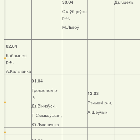
30.04
Дз.Кіцель
Стаўбцоўскі
р-н,
М.Львоў
02.04
Кобрынскі
р-н,
А.Кальчанка
01.04
Гродзенскі р-
13.03
н,
Рэчыцкі р-н,
Дз.Вінчэўскі,
А.Шэўчык
Т.Смыкоўская,
Ю.Лукашэнка