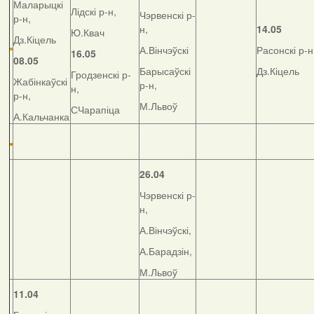
Маларыцкі
Лідскі р-н,
Чэрвенскі р-
р-н,
н,
14.05
Ю.Квач
Дз.Кіцель
А.Вінчэўскі
Расонскі р-н
16.05
08.05
Барысаўскі
Дз.Кіцель
Гродзенскі р-
Жабінкаўскі
р-н,
н,
р-н,
М.Львоў
СЧарапіца
А.Кальчанка
26.04
Чэрвенскі р-
н,
А.Вінчэўскі,
А.Барадзін,
М.Львоў
11.04