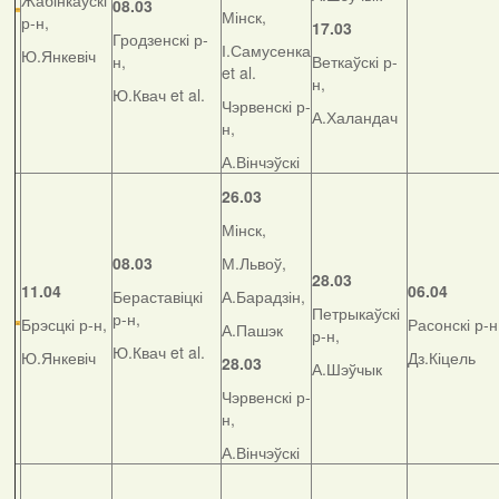
Жабінкаўскі
08.03
Мінск,
р-н,
17.03
Гродзенскі р-
І.Самусенка
Ю.Янкевіч
н,
Веткаўскі р-
et al.
н,
Ю.Квач et al.
Чэрвенскі р-
А.Халандач
н,
А.Вінчэўскі
26.03
Мінск,
08.03
М.Львоў,
28.03
11.04
06.04
Бераставіцкі
А.Барадзін,
Петрыкаўскі
р-н,
Брэсцкі р-н,
Расонскі р-н
А.Пашэк
р-н,
Ю.Квач et al.
Ю.Янкевіч
Дз.Кіцель
28.03
А.Шэўчык
Чэрвенскі р-
н,
А.Вінчэўскі