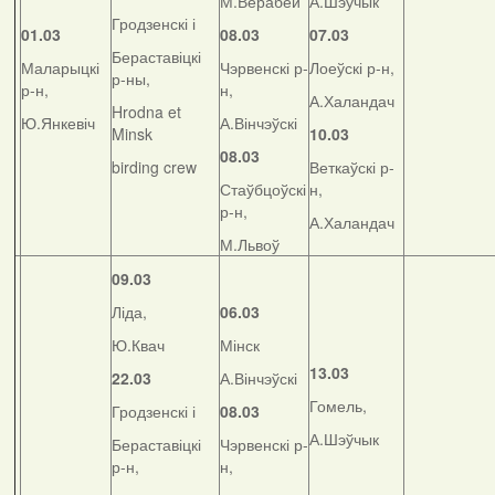
М.Верабей
А.Шэўчык
Гродзенскі і
01.03
08.03
07.03
Бераставіцкі
Маларыцкі
Чэрвенскі р-
Лоеўскі р-н,
р-ны,
р-н,
н,
А.Халандач
Hrodna et
Ю.Янкевіч
А.Вінчэўскі
Minsk
10.03
08.03
birding crew
Веткаўскі р-
Стаўбцоўскі
н,
р-н,
А.Халандач
М.Львоў
09.03
Ліда,
06.03
Ю.Квач
Мінск
13.03
22.03
А.Вінчэўскі
Гомель,
Гродзенскі і
08.03
А.Шэўчык
Бераставіцкі
Чэрвенскі р-
р-н,
н,