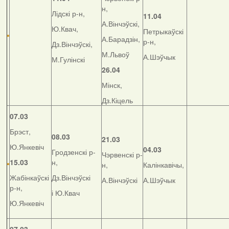
н,
Лідскі р-н,
11.04
А.Вінчэўскі,
Ю.Квач,
Петрыкаўскі
А.Барадзін,
р-н,
Дз.Вінчэўскі,
М.Львоў
А.Шэўчык
М.Гулінскі
26.04
Мінск,
Дз.Кіцель
07.03
Брэст,
08.03
21.03
Ю.Янкевіч
04.03
Гродзенскі р-
Чэрвенскі р-
15.03
н,
н,
Калінкавічы,
Жабінкаўскі
Дз.Вінчэўскі
А.Вінчэўскі
А.Шэўчык
р-н,
і Ю.Квач
Ю.Янкевіч