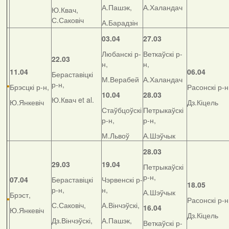
А.Пашэк,
А.Халандач
Ю.Квач,
С.Саковіч
А.Барадзін
03.04
27.03
Любанскі р-
Веткаўскі р-
22.03
н,
н,
11.04
06.04
Бераставіцкі
М.Верабей
А.Халандач
р-н,
Брэсцкі р-н,
Расонскі р-н
10.04
28.03
Ю.Квач et al.
Ю.Янкевіч
Дз.Кіцель
Стаўбцоўскі
Петрыкаўскі
р-н,
р-н,
М.Львоў
А.Шэўчык
28.03
29.03
19.04
Петрыкаўскі
р-н,
07.04
Бераставіцкі
Чэрвенскі р-
18.05
р-н,
н,
А.Шэўчык
Брэст,
Расонскі р-н
С.Саковіч,
А.Вінчэўскі,
16.04
Ю.Янкевіч
Дз.Кіцель
Дз.Вінчэўскі,
А.Пашэк,
Веткаўскі р-