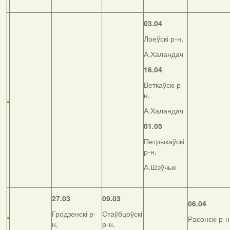
03.04
Лоеўскі р-н,
А.Халандач
16.04
Веткаўскі р-
н,
А.Халандач
01.05
Петрыкаўскі
р-н,
А.Шэўчык
27.03
09.03
06.04
Гродзенскі р-
Стаўбцоўскі
Расонскі р-н
н,
р-н,