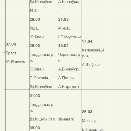
Дз.Вінчэўскі
А.Вінчэўскі
et al.
28.03
21.03
Ліда,
Мінск,
Ю.Квач
І.Самусенка
17.04
07.04
29.03
19.04
Калінкавіцкі
Брэст,
Гродзенскі р-
Чэрвенскі р-
р-н,
н,
н,
Ю.Янкевіч
А.Шэўчык
Ю.Квач,
А.Вінчэўскі,
С.Саковіч,
А.Пашэк,
Дз.Вінчэўскі
А.Барадзін
01.03
Гродзенскі р-
н,
26.03
Дз.Кіцель et al.
зімавалі
Мозыр,
09.03
В.Назарчук