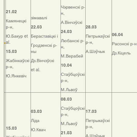
Чэрвенскі р-
21.02
н,
зімавалі
Камянецкі
А.Вінчэўскі
р-н,
22.03
28.03
24.03
06.04
Ю.Бакур et
Бераставіцкі і
Петрыкаўскі
Любанскі р-
al.
р-н,
Расонскі р-н
Гродзенскі р-
н,
15.03
ны
А.Шэўчык
Дз.Кіцель
М.Верабей
Жабінкаўскі
Дз.Вінчэўскі
10.04
р-н,
et al.
Стаўбцоўскі
Ю.Янкевіч
р-н,
М.Львоў
08.03
Стаўбцоўскі
03.03
17.03
р-н,
Ліда
Петрыкаўскі
М.Львоў
р-н,
15.03
Ю.Квач
21.03
А.Шэўчык