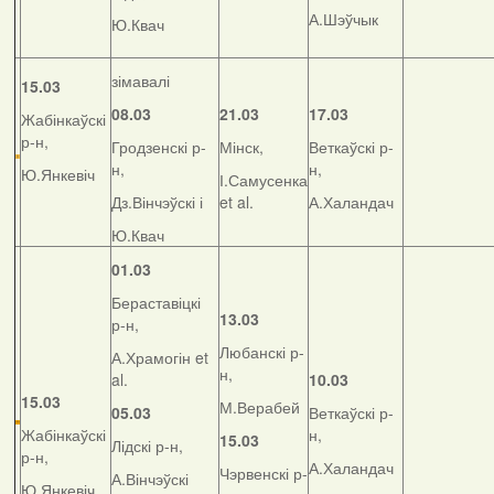
А.Шэўчык
Ю.Квач
зімавалі
15.03
08.03
21.03
17.03
Жабінкаўскі
р-н,
Гродзенскі р-
Мінск,
Веткаўскі р-
н,
н,
Ю.Янкевіч
І.Самусенка
Дз.Вінчэўскі і
et al.
А.Халандач
Ю.Квач
01.03
Бераставіцкі
13.03
р-н,
Любанскі р-
А.Храмогін et
н,
al.
10.03
15.03
М.Верабей
05.03
Веткаўскі р-
Жабінкаўскі
н,
15.03
Лідскі р-н,
р-н,
А.Халандач
Чэрвенскі р-
А.Вінчэўскі
Ю.Янкевіч