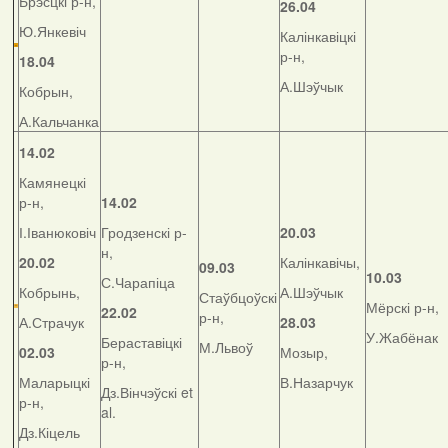
Брэсцкі р-н,
26.04
Ю.Янкевіч
Калінкавіцкі
р-н,
18.04
А.Шэўчык
Кобрын,
А.Кальчанка
14.02
Камянецкі
р-н,
14.02
І.Іванюковіч
Гродзенскі р-
20.03
н,
20.02
Калінкавічы,
09.03
10.03
С.Чарапіца
Кобрынь,
А.Шэўчык
Стаўбцоўскі
Мёрскі р-н,
22.02
р-н,
А.Страчук
28.03
У.Жабёнак
Бераставіцкі
М.Львоў
02.03
Мозыр,
р-н,
Маларыцкі
В.Назарчук
Дз.Вінчэўскі et
р-н,
al.
Дз.Кіцель