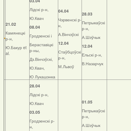
03.04
Лідскі р-н,
04.04
28.03
Ю.Квач
Чэрвенскі р-
Петрыкаўскі
21.02
н,
08.04
р-н,
Камянецкі
А.Вінчэўскі
Гродзенскі і
А.Шэўчык
р-н,
12.04
Бераставіцкі
12.04
Ю.Бакур et
р-ны,
Стаўбцоўскі
al.
Ельскі р-н,
р-н,
Дз.Вінчэўскі,
В.Назарчук
М.Львоў
Ю.Квач,
Ю Лукашэнка
28.04
Лідскі р-н,
01.05
Ю.Квач
Петрыкаўскі
03.05
р-н,
Гродзенскі р-
А.Шэўчык
н,