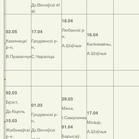
Дз.Вінчэўскі et
al.
18.04
Любанскі р-
02.05
17.04
16.04
н,
Камянецкі
Гродзенскі р-
Калінкавічы,
А.Шэўчык
р-н,
н,
А.Шэўчык
В.Пракапчук
С.Чарапіца
02.03
29.03
Брэст,
01.03
Мінск,
Дз.Кіцель
17.04
Гродзенскі р-
І.Самусенка
15.03
н,
Мозыр,
01.04
Жабінкаўскі
Дз.Вінчэўскі
А.Шэўчык
р-н,
Барысаў,