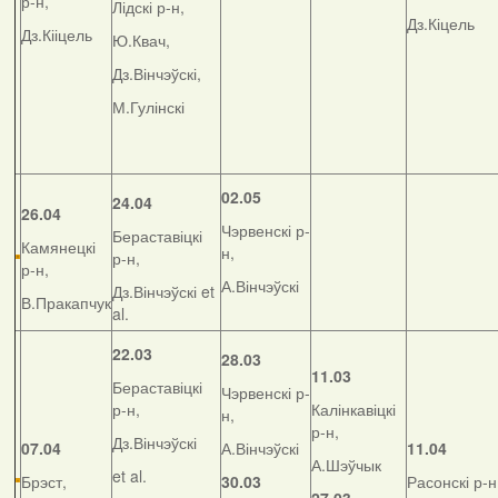
р-н,
Лідскі р-н,
Дз.Кіцель
Дз.Кііцель
Ю.Квач,
Дз.Вінчэўскі,
М.Гулінскі
02.05
24.04
26.04
Чэрвенскі р-
Бераставіцкі
Камянецкі
н,
р-н,
р-н,
А.Вінчэўскі
Дз.Вінчэўскі et
В.Пракапчук
al.
22.03
28.03
11.03
Бераставіцкі
Чэрвенскі р-
р-н,
Калінкавіцкі
н,
р-н,
Дз.Вінчэўскі
07.04
А.Вінчэўскі
11.04
А.Шэўчык
et al.
Брэст,
30.03
Расонскі р-н