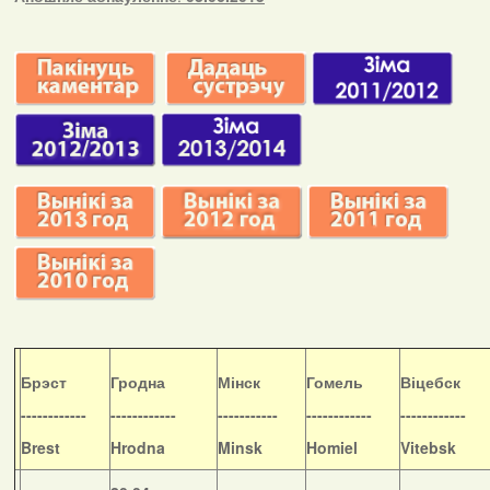
Б
рэст
Гродна
Мінск
Гомель
Віцебск
------------
------------
-----------
------------
------------
Brest
Hrodna
Minsk
Homiel
Vitebsk