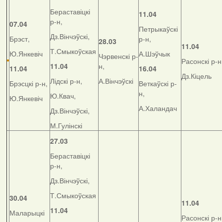
Бераставіцкі
11.04
р-н,
07.04
Петрыкаўскі
Дз.Вінчэўскі,
Брэст,
р-н,
28.03
11.04
Т.Смыкоўская
Ю.Янкевіч
А.Шэўчык
Чэрвенскі р-
Расонскі р-н
11.04
н,
11.04
16.04
Дз.Кіцель
Лідскі р-н,
А.Вінчэўскі
Брэсцкі р-н,
Веткаўскі р-
н,
Ю.Квач,
Ю.Янкевіч
А.Халандач
Дз.Вінчэўскі,
М.Гулінскі
27.03
Бераставіцкі
р-н,
Дз.Вінчэўскі,
Т.Смыкоўская
30.04
11.04
11.04
Маларыцкі
Расонскі р-н