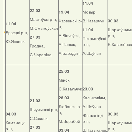
11.04
22.03
19.04
Мозыр,
Мастоўскі р-н,
Чэрвенскі р-
В.Назарчук
30.03
11.04
н,
М.Смыкоўская
11.04
Шаркаўшчын
Брэсцкі р-н,
А.Вінчэўскі,
р-н,
27.03
Петрыкаўскі
Ю.Янкевіч
А.Пашэк,
р-н,
В.Кавалёнак
Гродна,
А.Барадзін
А.Шэўчык
С.Чарапіца
25.03
Мінск,
С.Кавальчук
23.03
28.03
Калінкавічы,
21.03
Любанскі р-
А.Шэўчык
Шчучынскі р-н,
н,
04.03
30.03
Жыткавіцкі
С.Саковіч
М.Верабей
р-н,
Камянецкі
Шаркаўшчын
27.03
р-н,
р-н,
03.04
В.Натыканец