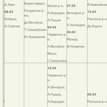
Бераставіцкі і
А.Хват
В.Кавалёнак
Мінскі р-н,
27.03
Гродзенскі р-
08.03
15.04
А.Барадзін,
Веткаўскі р-
ны,
н,
Кобрын,
Расонскі р-н
А.Пашэк
Дз.Вінчэўскі,
А.Халандач
А.Страчук
Дз.Кіцель
04.04
Т.Смыкоўская,
04.04
Чэрвенскі р-
Ю.Лукашэнка
н,
Мазыр,
А.Вінчэўскі
В.Назарчук
Мінск,
І.Самусенка
19.04
Чэрвенскі р-
н,
А.Вінчэўскі,
А.Пашэк,
09.04
А.Барадзін
Расонскі р-н