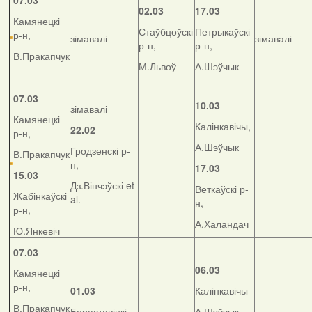
07.03
02.03
17.03
Камянецкі
Стаўбцоўскі
Петрыкаўскі
р-н,
зімавалі
зімавалі
р-н,
р-н,
В.Пракапчук
М.Львоў
А.Шэўчык
07.03
10.03
зімавалі
Камянецкі
Калінкавічы,
22.02
р-н,
А.Шэўчык
Гродзенскі р-
В.Пракапчук
н,
17.03
15.03
Дз.Вінчэўскі et
Веткаўскі р-
Жабінкаўскі
al.
н,
р-н,
А.Халандач
Ю.Янкевіч
07.03
06.03
Камянецкі
р-н,
01.03
Калінкавічы
В.Пракапчук
Бераставіцкі
А.Шэўчык