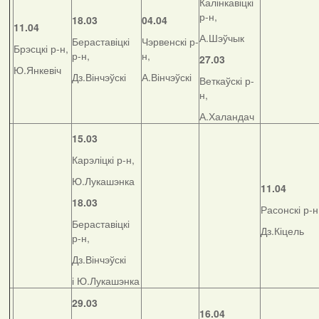
Калінкавіцкі
р-н,
18.03
04.04
11.04
А.Шэўчык
Бераставіцкі
Чэрвенскі р-
Брэсцкі р-н,
р-н,
н,
27.03
Ю.Янкевіч
Дз.Вінчэўскі
А.Вінчэўскі
Веткаўскі р-
н,
А.Халандач
15.03
Карэліцкі р-н,
Ю.Лукашэнка
11.04
18.03
Расонскі р-н
Бераставіцкі
Дз.Кіцель
р-н,
Дз.Вінчэўскі
і Ю.Лукашэнка
29.03
16.04