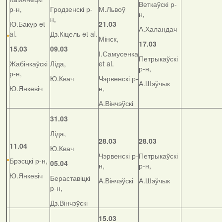
Веткаўскі р-
р-н,
Гродзенскі р-
М.Львоў
н,
н,
Ю.Бакур et
21.03
А.Халандач
al.
Дз.Кіцель et al.
Мінск,
17.03
15.03
09.03
І.Самусенка
Петрыкаўскі
Жабінкаўскі
Ліда,
et al.
р-н,
р-н,
Ю.Квач
Чэрвенскі р-
А.Шэўчык
Ю.Янкевіч
н,
А.Вінчэўскі
31.03
Ліда,
28.03
28.03
11.04
Ю.Квач
Чэрвенскі р-
Петрыкаўскі
Брэсцкі р-н,
05.04
н,
р-н,
Ю.Янкевіч
Бераставіцкі
А.Вінчэўскі
А.Шэўчык
р-н,
Дз.Вінчэўскі
15.03