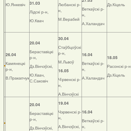
27.03
31.03
Ю.Янкевіч
Любанскі р-
Дз.Кіцель
Веткаўскі р-
н,
Лідскі р-н,
н,
М.Верабей
Ю.Квач
А.Халандач
30.04
20.04
Стаўбцоўскі
Бераставіцкі
р-н,
26.04
16.04
р-н,
18.05
М.Львоў
Камянецкі
Веткаўскі р-
Дз.Вінчэўскі,
Расонскі р-н
р-н,
н,
16.05
Ю.Квач,
Дз.Кіцель
В.Пракапчук
А.Халандач
Ч\рвенскі р-
С.Саковіч
н,
А.Вінчэўскі
19.04
20.04
Чэрвенскі р-
16.04
Бераставіцкі
н,
р-н,
Веткаўскі р-
А.Вінчэўскі,
н,
Дз.Вінчэўскі,