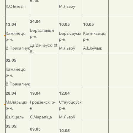
et al.
Ю.Янкевіч
М.Львоў
24.04
13.04
10.05
10.05
Бераставіцкі
Камянецкі
Барысаўскі
Калінкавіцкі
р-н,
р-н,
р-н,
р-н,
Дз.Вінчэўскі et
В.Пракапчук
М.Львоў
А.Шэўчык
al.
02.05
Камянецкі
р-н,
В.Пракапчук
28.04
19.04
12.04
Маларыцкі
Гродзенскі р-
Стаўбцоўскі
р-н,
н,
р-н,
Дз.Кіцель
С.Чарапіца
М.Львоў
05.05
09.05
10.05