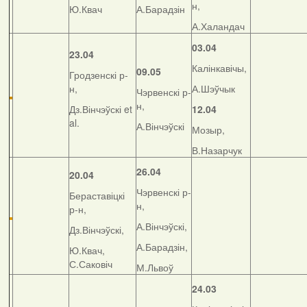
н,
Ю.Квач
А.Барадзін
А.Халандач
03.04
23.04
Калінкавічы,
09.05
Гродзенскі р-
н,
А.Шэўчык
Чэрвенскі р-
н,
Дз.Вінчэўскі et
12.04
al.
А.Вінчэўскі
Мозыр,
В.Назарчук
26.04
20.04
Чэрвенскі р-
Бераставіцкі
н,
р-н,
А.Вінчэўскі,
Дз.Вінчэўскі,
А.Барадзін,
Ю.Квач,
С.Саковіч
М.Львоў
24.03