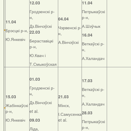
12.03
11.04
Гродзенскі р-
Петрыкаўскі
н,
р-н,
04.04
11.04
Дз.Вінчэўскі
А.Шэўчык
Чэрвенскі р-
Брэсцкі р-н,
22.03
н,
16.04
Ю.Янкевіч
Бераставіцкі
А.Вінчэўскі
Веткаўскі р-
р-н,
н,
Ю.Квач і
А.Халандач
Т.Смыкоўская
01.03
17.03
Гродзенскі р-
Веткаўскі р-
н,
н,
15.03
21.03
Дз.Вінчэўскі
А.Халандач
Жабінкаўскі
Мінск,
р-н,
et al.
28.03
І.Самусенка
Ю.Янкевіч
09.03
et al.
Петрыкаўскі
р-н,
Ліда,