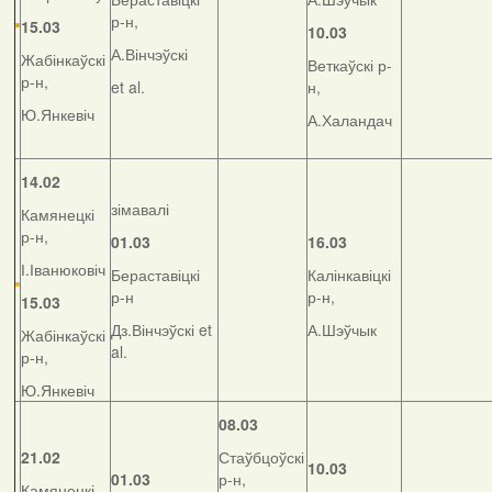
р-н,
15.03
10.03
А.Вінчэўскі
Жабінкаўскі
Веткаўскі р-
р-н,
et al.
н,
Ю.Янкевіч
А.Халандач
14.02
зімавалі
Камянецкі
р-н,
01.03
16.03
І.Іванюковіч
Бераставіцкі
Калінкавіцкі
р-н
р-н,
15.03
Дз.Вінчэўскі et
А.Шэўчык
Жабінкаўскі
al.
р-н,
Ю.Янкевіч
08.03
21.02
Стаўбцоўскі
10.03
01.03
р-н,
Камянецкі