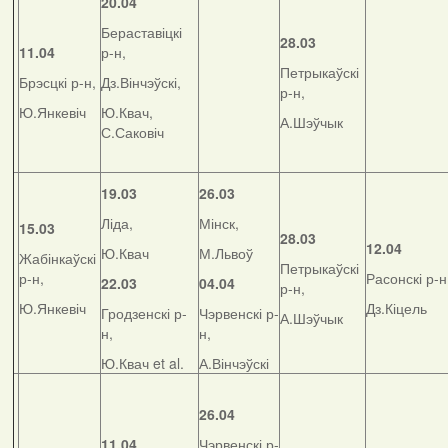
20.04
Бераставіцкі
28.03
11.04
р-н,
Петрыкаўскі
Брэсцкі р-н,
Дз.Вінчэўскі,
р-н,
Ю.Янкевіч
Ю.Квач,
А.Шэўчык
С.Саковіч
19.03
26.03
Ліда,
Мінск,
15.03
28.03
12.04
Ю.Квач
М.Львоў
Жабінкаўскі
Петрыкаўскі
р-н,
Расонскі р-н
22.03
04.04
р-н,
Ю.Янкевіч
Дз.Кіцель
Гродзенскі р-
Чэрвенскі р-
А.Шэўчык
н,
н,
Ю.Квач et al.
А.Вінчэўскі
26.04
11.04
Чэрвенскі р-