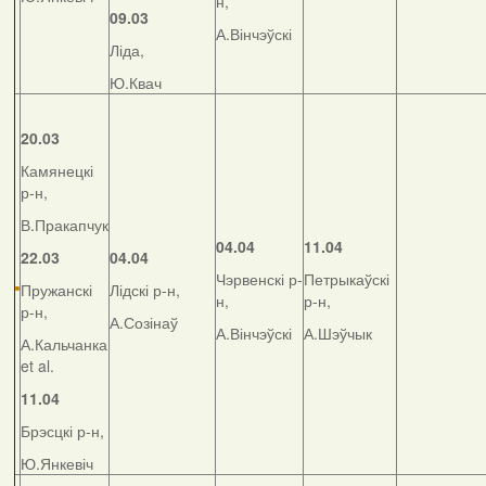
н,
09.03
А.Вінчэўскі
Ліда,
Ю.Квач
20.03
Камянецкі
р-н,
В.Пракапчук
04.04
11.04
22.03
04.04
Чэрвенскі р-
Петрыкаўскі
Пружанскі
Лідскі р-н,
н,
р-н,
р-н,
А.Созінаў
А.Вінчэўскі
А.Шэўчык
А.Кальчанка
et al.
11.04
Брэсцкі р-н,
Ю.Янкевіч