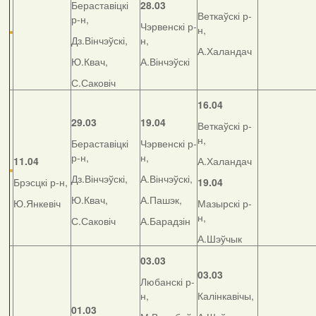
Бераставіцкі
28.03
Веткаўскі р-
р-н,
Чэрвенскі р-
н,
Дз.Вінчэўскі,
н,
А.Халандач
Ю.Квач,
А.Вінчэўскі
С.Саковіч
16.04
29.03
19.04
Веткаўскі р-
н,
Бераставіцкі
Чэрвенскі р-
р-н,
н,
11.04
А.Халандач
Дз.Вінчэўскі,
А.Вінчэўскі,
Брэсцкі р-н,
19.04
Ю.Квач,
А.Пашэк,
Ю.Янкевіч
Мазырскі р-
н,
С.Саковіч
А.Барадзін
А.Шэўчык
03.03
03.03
Любанскі р-
н,
Калінкавічы,
01.03