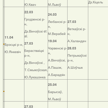
Дз.Кіцель
Ю.Квач
М.Львоў
22.03
24.03
Гродзенскі р-
Любанскі р-
27.03
н,
н,
Веткаўскі р-
Дз.Вінчэўскі et
М.Верабей
н,
al.
11.04
19.04
А.Халандач
27.03
Брэсцкі р-н,
Чэрвенскі р-
28.03
Берастваіцкі
Ю.Янкевіч
н,
р-н,
Петрыкаўскі
А.Вінчэўскі,
р-н,
Дз.Вінчэўскі ,
А.Пашэк,
А.Шэўчык
Т.Смыкоўская,
А.Барадзін
Ю.Лукашэнка
25.04
Барысаў,
М.Львоў
27.03