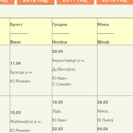
Б
рэст
Гродна
Мінск
------------
------------
-----------
Brest
Hrodna
Minsk
20.04
Бераставіцкі р-н,
11.04
Дз.Вінчэўскі,
Брэсцкі р-н,
Ю.Квач,
Ю.Янкевіч
С.Саковіч
19.03
26.03
Ліда,
Мінск,
15.03
Ю.Квач
М.Львоў
Жабінкаўскі р-н,
22.03
04.04
Ю.Янкевіч