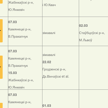
Жабінкаўскі р-н,
і Ю.Квач
Ю.Янкевіч
07.03
02.03
Камянецкі р-н,
зімавалі
Стаўбцоўскі р-н,
В.Пракапчук
М.Львоў
07.03
зімавалі
Камянецкі р-н,
22.02
В.Пракапчук
Гродзенскі р-н,
15.03
Дз.Вінчэўскі et al.
Жабінкаўскі р-н,
Ю.Янкевіч
07.03
Камянецкі р-н,
01.03