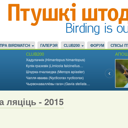
ПРА BIRDWATCH
ГАЛЕРЭЯ
CLUB200
ФОРУМ
СПІСЫ П
CLUB200
АПОШ
Хадулачнік (Himantopus himantopus)
Кулік-гразевік (Limicola falcinellus…
Шчурка-пчалаедка (Merops apiaster)
Чапля-кваква (Nycticorax nycticorax)
Чырвонаваллёвы гагач (Gavia stellata…
а ляціць - 2015