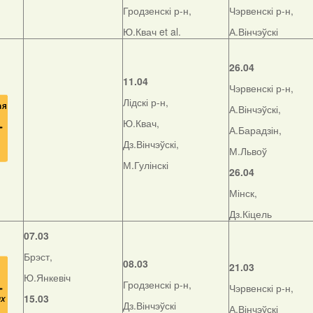
Гродзенскі р-н,
Чэрвенскі р-н,
Ю.Квач et al.
А.Вінчэўскі
26.04
11.04
Чэрвенскі р-н,
Лідскі р-н,
А.Вінчэўскі,
Ю.Квач,
А.Барадзін,
Дз.Вінчэўскі,
М.Львоў
М.Гулінскі
26.04
Мінск,
Дз.Кіцель
07.03
Брэст,
08.03
21.03
Ю.Янкевіч
Гродзенскі р-н,
Чэрвенскі р-н,
15.03
Дз.Вінчэўскі
А.Вінчэўскі