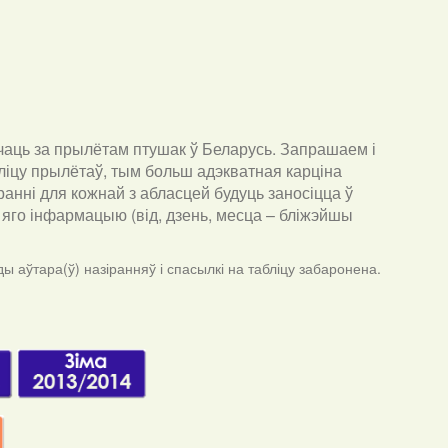
чаць за прылётам птушак ў Беларусь. Запрашаем і
ліцу прылётаў, тым больш адэкватная карціна
анні для кожнай з абласцей будуць заносіцца ў
ра яго інфармацыю (від, дзень, месца – бліжэйшы
ы аўтара(ў) назіранняў і спасылкі на табліцу забаронена.