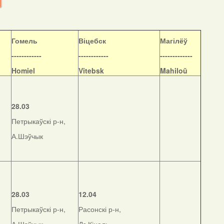
Гомель
Віцебск
Магілёў
------------
------------
-------------
Homiel
Vitebsk
Mahiloŭ
28.03
Петрыкаўскі р-н,
А.Шэўчык
28.03
12.04
Петрыкаўскі р-н,
Расонскі р-н,