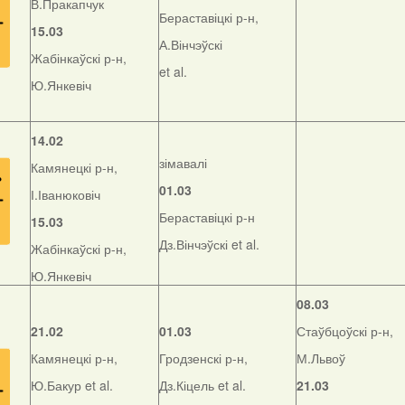
В.Пракапчук
Бераставіцкі р-н,
15.03
А.Вінчэўскі
Жабінкаўскі р-н,
et al.
Ю.Янкевіч
14.02
зімавалі
Камянецкі р-н,
01.03
І.Іванюковіч
Бераставіцкі р-н
15.03
Дз.Вінчэўскі et al.
Жабінкаўскі р-н,
Ю.Янкевіч
08.03
21.02
01.03
Стаўбцоўскі р-н,
Камянецкі р-н,
Гродзенскі р-н,
М.Львоў
Ю.Бакур et al.
Дз.Кіцель et al.
21.03