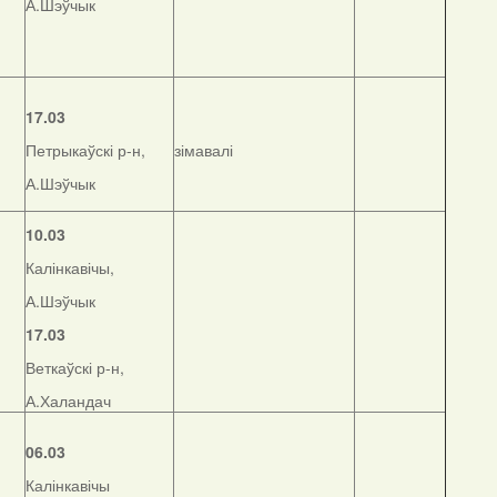
А.Шэўчык
17.03
Петрыкаўскі р-н,
зімавалі
А.Шэўчык
10.03
Калінкавічы,
А.Шэўчык
17.03
Веткаўскі р-н,
А.Халандач
06.03
Калінкавічы