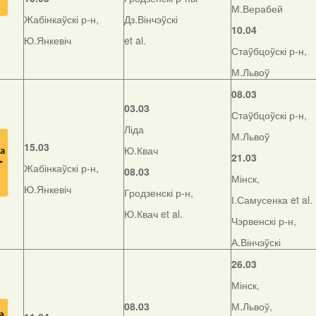
М.Верабей
Жабінкаўскі р-н,
Дз.Вінчэўскі
10.04
Ю.Янкевіч
et al.
Стаўбцоўскі р-н,
М.Львоў
08.03
03.03
Стаўбцоўскі р-н,
Ліда
М.Львоў
15.03
Ю.Квач
21.03
Жабінкаўскі р-н,
08.03
Мінск,
Ю.Янкевіч
Гродзенскі р-н,
І.Самусенка et al.
Ю.Квач et al.
Чэрвенскі р-н,
А.Вінчэўскі
26.03
Мінск,
08.03
М.Львоў,