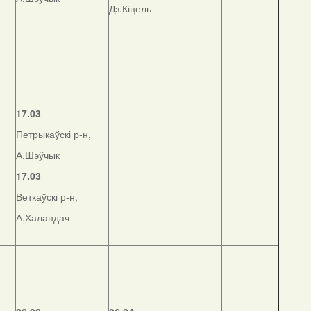
Дз.Кіцель
17.03
Петрыкаўскі р-н,
А.Шэўчык
17.03
Веткаўскі р-н,
А.Халандач