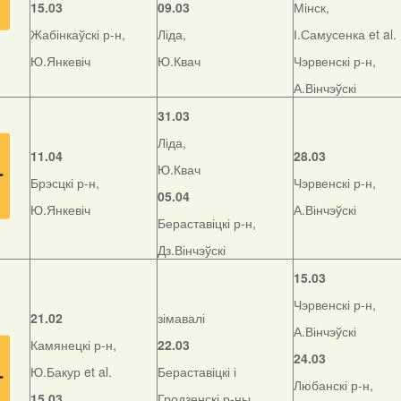
15.03
09.03
Мінск,
Жабінкаўскі р-н,
Ліда,
І.Самусенка et al.
Ю.Янкевіч
Ю.Квач
Чэрвенскі р-н,
А.Вінчэўскі
31.03
Ліда,
11.04
28.03
Ю.Квач
Брэсцкі р-н,
Чэрвенскі р-н,
05.04
Ю.Янкевіч
А.Вінчэўскі
Бераставіцкі р-н,
Дз.Вінчэўскі
15.03
Чэрвенскі р-н,
21.02
зімавалі
А.Вінчэўскі
Камянецкі р-н,
22.03
24.03
Ю.Бакур et al.
Бераставіцкі і
Любанскі р-н,
15.03
Гродзенскі р-ны