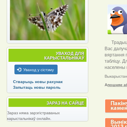
Традыцы
Вас далуч
УВАХОД ДЛЯ
вяртання 
КАРЫСТАЛЬНІКАЎ
табліцу. Д
населены п
Уваход у сістэму
Выкарыстанн
Стварыць новы рахунак
А
пошняе а
Запытаць новы пароль
ЗАРАЗ НА САЙЦЕ
Зараз няма зарэгістраваных
карыстальнікаў онлайн.