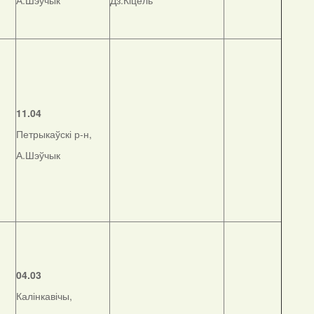
А.Шэўчык
Дз.Кіцель
11.04
Петрыкаўскі р-н,
А.Шэўчык
04.03
Калінкавічы,