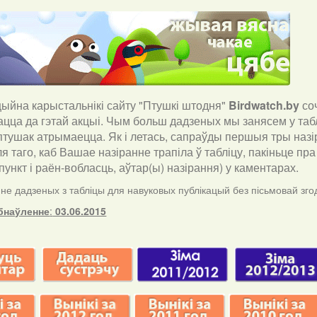
йна карыстальнікі сайту "Птушкі штодня"
Birdwatch
.
by
со
ацца да гэтай акцыі. Чым больш дадзеных мы занясем у таб
птушак атрымаецца. Як і летась, сапраўды першыя тры назір
ля таго, каб Вашае назіранне трапіла ў табліцу, пакіньце п
ункт і раён-вобласць, аўтар(ы) назірання) у каментарах
.
е дадзеных з табліцы для навуковых публікацый без пісьмовай згод
бнаўленне
:
03.06.2015