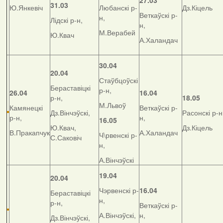
27.03
31.03
Ю.Янкевіч
Любанскі р-
Дз.Кіцель
Веткаўскі р-
н,
Лідскі р-н,
н,
М.Верабей
Ю.Квач
А.Халандач
30.04
20.04
Стаўбцоўскі
Бераставіцкі
р-н,
26.04
16.04
р-н,
18.05
М.Львоў
Камянецкі
Веткаўскі р-
Дз.Вінчэўскі,
Расонскі р-н
р-н,
н,
16.05
Ю.Квач,
Дз.Кіцель
В.Пракапчук
А.Халандач
Ч\рвенскі р-
С.Саковіч
н,
А.Вінчэўскі
19.04
20.04
Чэрвенскі р-
16.04
Бераставіцкі
н,
р-н,
Веткаўскі р-
А.Вінчэўскі,
н,
Дз.Вінчэўскі,