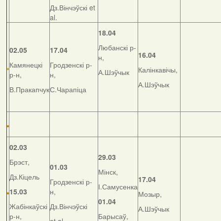
Дз.Вінчэўскі et
al.
18.04
Любанскі р-
02.05
17.04
16.04
н,
Камянецкі
Гродзенскі р-
Калінкавічы,
А.Шэўчык
р-н,
н,
А.Шэўчык
В.Пракапчук
С.Чарапіца
02.03
29.03
Брэст,
01.03
Мінск,
Дз.Кіцель
17.04
Гродзенскі р-
І.Самусенка
15.03
н,
Мозыр,
01.04
Жабінкаўскі
Дз.Вінчэўскі
А.Шэўчык
р-н,
Барысаў,