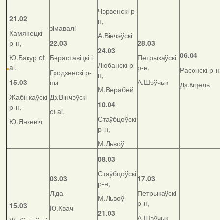
Чэрвенскі р-
21.02
н,
зімавалі
Камянецкі
А.Вінчэўскі
р-н,
22.03
28.03
24.03
06.04
Ю.Бакур et
Бераставіцкі і
Петрыкаўскі
Любанскі р-
al.
р-н,
Расонскі р-н
Гродзенскі р-
н,
15.03
ны
А.Шэўчык
Дз.Кіцель
М.Верабей
Жабінкаўскі
Дз.Вінчэўскі
10.04
р-н,
et al.
Стаўбцоўскі
Ю.Янкевіч
р-н,
М.Львоў
08.03
Стаўбцоўскі
03.03
17.03
р-н,
Ліда
Петрыкаўскі
М.Львоў
р-н,
15.03
Ю.Квач
21.03
А.Шэўчык