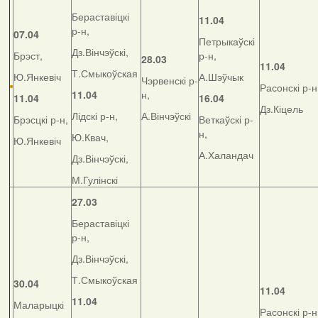
Бераставіцкі
11.04
р-н,
07.04
Петрыкаўскі
Дз.Вінчэўскі,
Брэст,
р-н,
28.03
11.04
Т.Смыкоўская
Ю.Янкевіч
А.Шэўчык
Чэрвенскі р-
Расонскі р-н
11.04
н,
11.04
16.04
Дз.Кіцель
Лідскі р-н,
А.Вінчэўскі
Брэсцкі р-н,
Веткаўскі р-
н,
Ю.Квач,
Ю.Янкевіч
А.Халандач
Дз.Вінчэўскі,
М.Гулінскі
27.03
Бераставіцкі
р-н,
Дз.Вінчэўскі,
Т.Смыкоўская
30.04
11.04
11.04
Маларыцкі
Расонскі р-н