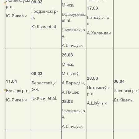
Жабінкаўскі
08.03
Мінск,
р-н,
17.03
Гродзенскі р-
І.Самусенка
Ю.Янкевіч
н,
Веткаўскі р-
et al.
н,
Ю.Квач et al.
Чэрвенскі р-
А.Халандач
н,
А.Вінчэўскі
26.03
Мінск,
08.03
М.Львоў,
28.03
11.04
06.04
Бераставіцкі
А.Барадзін,
Петрыкаўскі
р-н,
Брэсцкі р-н,
Расонскі р-н
А.Пашэк
р-н,
Ю.Квач et al.
Ю.Янкевіч
Дз.Кіцель
28.03
А.Шэўчык
Чэрвенскі р-
н,
А.Вінчэўскі