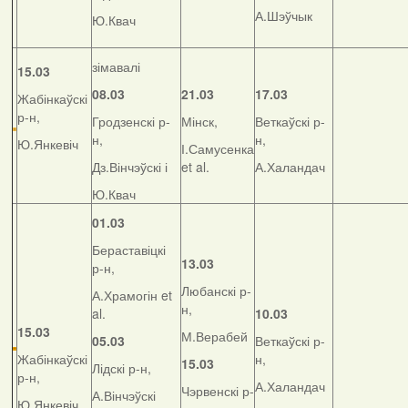
А.Шэўчык
Ю.Квач
зімавалі
15.03
08.03
21.03
17.03
Жабінкаўскі
р-н,
Гродзенскі р-
Мінск,
Веткаўскі р-
н,
н,
Ю.Янкевіч
І.Самусенка
Дз.Вінчэўскі і
et al.
А.Халандач
Ю.Квач
01.03
Бераставіцкі
13.03
р-н,
Любанскі р-
А.Храмогін et
н,
al.
10.03
15.03
М.Верабей
05.03
Веткаўскі р-
Жабінкаўскі
н,
15.03
Лідскі р-н,
р-н,
А.Халандач
Чэрвенскі р-
А.Вінчэўскі
Ю.Янкевіч