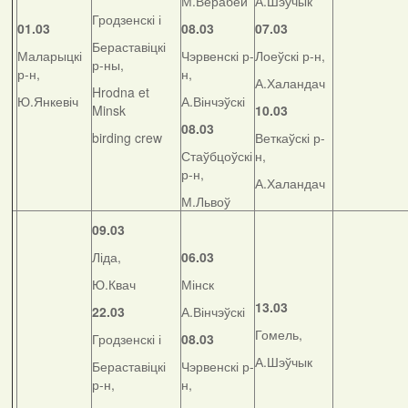
М.Верабей
А.Шэўчык
Гродзенскі і
01.03
08.03
07.03
Бераставіцкі
Маларыцкі
Чэрвенскі р-
Лоеўскі р-н,
р-ны,
р-н,
н,
А.Халандач
Hrodna et
Ю.Янкевіч
А.Вінчэўскі
Minsk
10.03
08.03
birding crew
Веткаўскі р-
Стаўбцоўскі
н,
р-н,
А.Халандач
М.Львоў
09.03
Ліда,
06.03
Ю.Квач
Мінск
13.03
22.03
А.Вінчэўскі
Гомель,
Гродзенскі і
08.03
А.Шэўчык
Бераставіцкі
Чэрвенскі р-
р-н,
н,