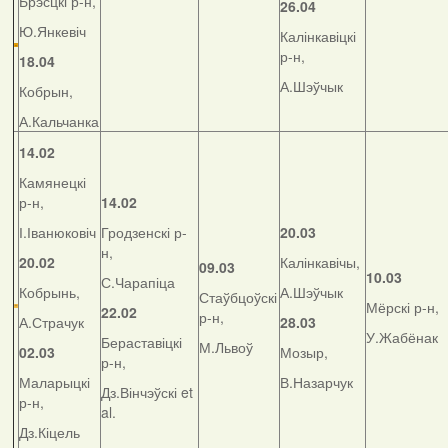
Брэсцкі р-н,
26.04
Ю.Янкевіч
Калінкавіцкі
р-н,
18.04
А.Шэўчык
Кобрын,
А.Кальчанка
14.02
Камянецкі
р-н,
14.02
І.Іванюковіч
Гродзенскі р-
20.03
н,
20.02
Калінкавічы,
09.03
10.03
С.Чарапіца
Кобрынь,
А.Шэўчык
Стаўбцоўскі
Мёрскі р-н,
22.02
р-н,
А.Страчук
28.03
У.Жабёнак
Бераставіцкі
М.Львоў
02.03
Мозыр,
р-н,
Маларыцкі
В.Назарчук
Дз.Вінчэўскі et
р-н,
al.
Дз.Кіцель