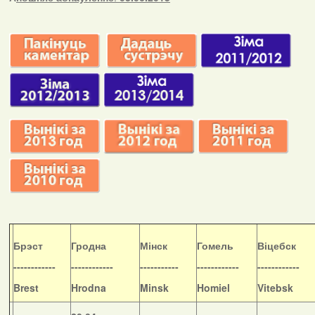
Б
рэст
Гродна
Мінск
Гомель
Віцебск
------------
------------
-----------
------------
------------
Brest
Hrodna
Minsk
Homiel
Vitebsk