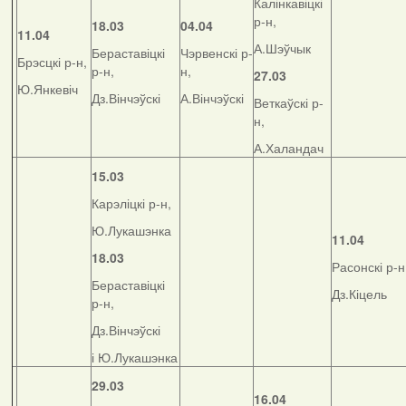
Калінкавіцкі
р-н,
18.03
04.04
11.04
А.Шэўчык
Бераставіцкі
Чэрвенскі р-
Брэсцкі р-н,
р-н,
н,
27.03
Ю.Янкевіч
Дз.Вінчэўскі
А.Вінчэўскі
Веткаўскі р-
н,
А.Халандач
15.03
Карэліцкі р-н,
Ю.Лукашэнка
11.04
18.03
Расонскі р-н
Бераставіцкі
Дз.Кіцель
р-н,
Дз.Вінчэўскі
і Ю.Лукашэнка
29.03
16.04