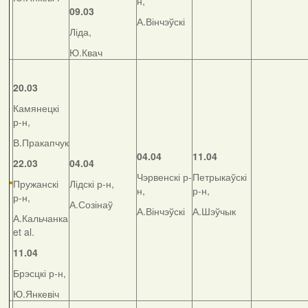
н,
09.03
А.Вінчэўскі
Ліда,
Ю.Квач
20.03
Камянецкі
р-н,
В.Пракапчук
04.04
11.04
22.03
04.04
Чэрвенскі р-
Петрыкаўскі
Пружанскі
Лідскі р-н,
н,
р-н,
р-н,
А.Созінаў
А.Вінчэўскі
А.Шэўчык
А.Кальчанка
et al.
11.04
Брэсцкі р-н,
Ю.Янкевіч