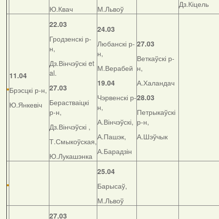
Дз.Кіцель
Ю.Квач
М.Львоў
22.03
24.03
Гродзенскі р-
Любанскі р-
27.03
н,
н,
Веткаўскі р-
Дз.Вінчэўскі et
М.Верабей
н,
al.
11.04
19.04
А.Халандач
27.03
Брэсцкі р-н,
Чэрвенскі р-
28.03
Берастваіцкі
Ю.Янкевіч
н,
р-н,
Петрыкаўскі
А.Вінчэўскі,
р-н,
Дз.Вінчэўскі ,
А.Пашэк,
А.Шэўчык
Т.Смыкоўская,
А.Барадзін
Ю.Лукашэнка
25.04
Барысаў,
М.Львоў
27.03