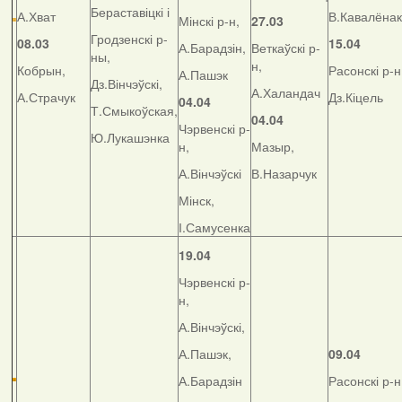
Бераставіцкі і
А.Хват
В.Кавалёнак
Мінскі р-н,
27.03
Гродзенскі р-
08.03
15.04
А.Барадзін,
Веткаўскі р-
ны,
н,
Кобрын,
Расонскі р-н
А.Пашэк
Дз.Вінчэўскі,
А.Халандач
А.Страчук
Дз.Кіцель
04.04
Т.Смыкоўская,
04.04
Чэрвенскі р-
Ю.Лукашэнка
н,
Мазыр,
А.Вінчэўскі
В.Назарчук
Мінск,
І.Самусенка
19.04
Чэрвенскі р-
н,
А.Вінчэўскі,
А.Пашэк,
09.04
А.Барадзін
Расонскі р-н