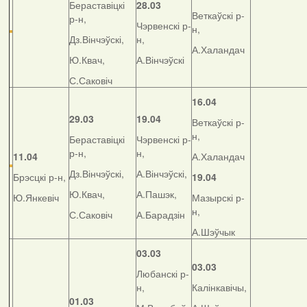
Бераставіцкі
28.03
Веткаўскі р-
р-н,
Чэрвенскі р-
н,
Дз.Вінчэўскі,
н,
А.Халандач
Ю.Квач,
А.Вінчэўскі
С.Саковіч
16.04
29.03
19.04
Веткаўскі р-
н,
Бераставіцкі
Чэрвенскі р-
р-н,
н,
11.04
А.Халандач
Дз.Вінчэўскі,
А.Вінчэўскі,
Брэсцкі р-н,
19.04
Ю.Квач,
А.Пашэк,
Ю.Янкевіч
Мазырскі р-
н,
С.Саковіч
А.Барадзін
А.Шэўчык
03.03
03.03
Любанскі р-
н,
Калінкавічы,
01.03