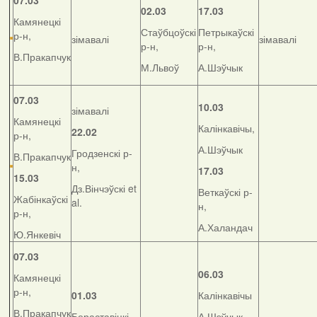
07.03
02.03
17.03
Камянецкі
Стаўбцоўскі
Петрыкаўскі
р-н,
зімавалі
зімавалі
р-н,
р-н,
В.Пракапчук
М.Львоў
А.Шэўчык
07.03
10.03
зімавалі
Камянецкі
Калінкавічы,
22.02
р-н,
А.Шэўчык
Гродзенскі р-
В.Пракапчук
н,
17.03
15.03
Дз.Вінчэўскі et
Веткаўскі р-
Жабінкаўскі
al.
н,
р-н,
А.Халандач
Ю.Янкевіч
07.03
06.03
Камянецкі
р-н,
01.03
Калінкавічы
В.Пракапчук
Бераставіцкі
А.Шэўчык