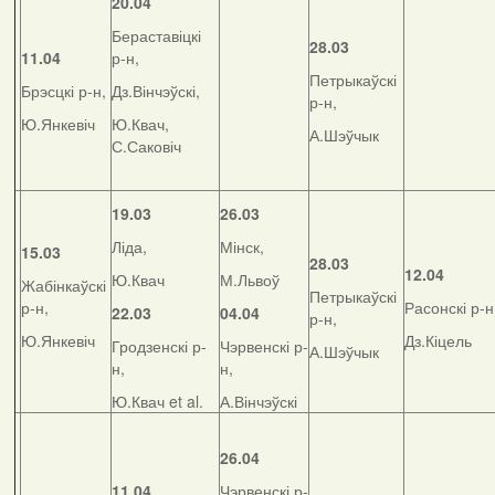
20.04
Бераставіцкі
28.03
11.04
р-н,
Петрыкаўскі
Брэсцкі р-н,
Дз.Вінчэўскі,
р-н,
Ю.Янкевіч
Ю.Квач,
А.Шэўчык
С.Саковіч
19.03
26.03
Ліда,
Мінск,
15.03
28.03
12.04
Ю.Квач
М.Львоў
Жабінкаўскі
Петрыкаўскі
р-н,
Расонскі р-н
22.03
04.04
р-н,
Ю.Янкевіч
Дз.Кіцель
Гродзенскі р-
Чэрвенскі р-
А.Шэўчык
н,
н,
Ю.Квач et al.
А.Вінчэўскі
26.04
11.04
Чэрвенскі р-