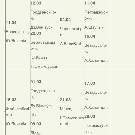
12.03
11.04
Гродзенскі р-
Петрыкаўскі
н,
р-н,
04.04
11.04
Дз.Вінчэўскі
А.Шэўчык
Чэрвенскі р-
Брэсцкі р-н,
22.03
н,
16.04
Ю.Янкевіч
Бераставіцкі
А.Вінчэўскі
Веткаўскі р-
р-н,
н,
Ю.Квач і
А.Халандач
Т.Смыкоўская
01.03
17.03
Гродзенскі р-
Веткаўскі р-
н,
н,
15.03
21.03
Дз.Вінчэўскі
А.Халандач
Жабінкаўскі
Мінск,
р-н,
et al.
28.03
І.Самусенка
Ю.Янкевіч
09.03
et al.
Петрыкаўскі
р-н,
Ліда,