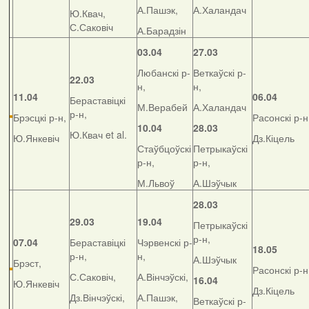
А.Пашэк,
А.Халандач
Ю.Квач,
С.Саковіч
А.Барадзін
03.04
27.03
Любанскі р-
Веткаўскі р-
22.03
н,
н,
11.04
06.04
Бераставіцкі
М.Верабей
А.Халандач
р-н,
Брэсцкі р-н,
Расонскі р-н
10.04
28.03
Ю.Квач et al.
Ю.Янкевіч
Дз.Кіцель
Стаўбцоўскі
Петрыкаўскі
р-н,
р-н,
М.Львоў
А.Шэўчык
28.03
29.03
19.04
Петрыкаўскі
р-н,
07.04
Бераставіцкі
Чэрвенскі р-
18.05
р-н,
н,
А.Шэўчык
Брэст,
Расонскі р-н
С.Саковіч,
А.Вінчэўскі,
16.04
Ю.Янкевіч
Дз.Кіцель
Дз.Вінчэўскі,
А.Пашэк,
Веткаўскі р-