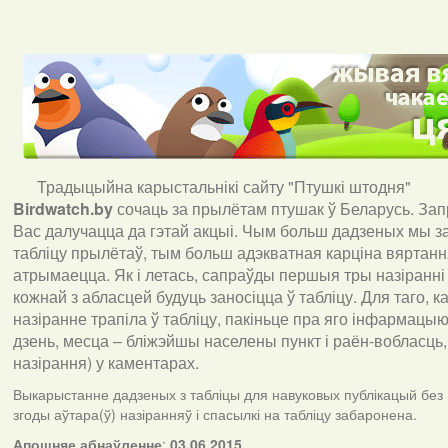
Традыцыйна карыстальнікі сайту "Птушкі штодня"
Birdwatch
.
by
сочаць за прылётам птушак ў Беларусь. За
Вас далучацца да гэтай акцыі. Чым больш дадзеных мы з
табліцу прылётаў, тым больш адэкватная карціна вяртан
атрымаецца. Як і летась, сапраўды першыя тры назіранні
кожнай з абласцей будуць заносіцца ў табліцу. Для таго, 
назіранне трапіла ў табліцу, пакіньце пра яго інфармацыю 
дзень, месца – бліжэйшы населены пункт і раён-вобласць,
назірання) у каментарах
.
Выкарыстанне дадзеных з табліцы для навуковых публікацый без
згоды аўтара(ў) назіранняў і спасылкі на табліцу забаронена.
А
пошняе абнаўленне
:
03.06.2015