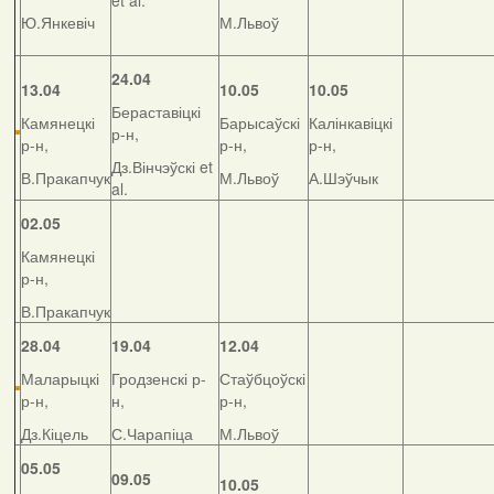
et al.
Ю.Янкевіч
М.Львоў
24.04
13.04
10.05
10.05
Бераставіцкі
Камянецкі
Барысаўскі
Калінкавіцкі
р-н,
р-н,
р-н,
р-н,
Дз.Вінчэўскі et
В.Пракапчук
М.Львоў
А.Шэўчык
al.
02.05
Камянецкі
р-н,
В.Пракапчук
28.04
19.04
12.04
Маларыцкі
Гродзенскі р-
Стаўбцоўскі
р-н,
н,
р-н,
Дз.Кіцель
С.Чарапіца
М.Львоў
05.05
09.05
10.05