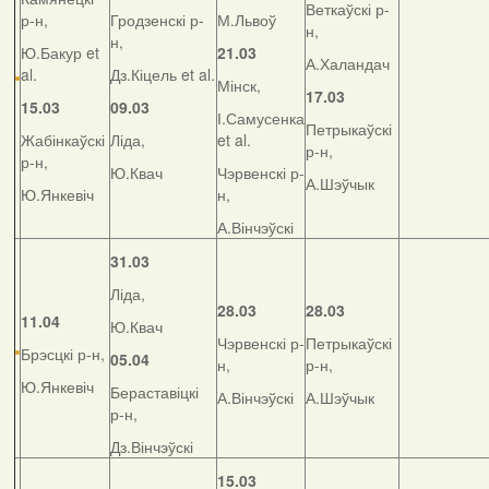
Веткаўскі р-
р-н,
Гродзенскі р-
М.Львоў
н,
н,
Ю.Бакур et
21.03
А.Халандач
al.
Дз.Кіцель et al.
Мінск,
17.03
15.03
09.03
І.Самусенка
Петрыкаўскі
Жабінкаўскі
Ліда,
et al.
р-н,
р-н,
Ю.Квач
Чэрвенскі р-
А.Шэўчык
Ю.Янкевіч
н,
А.Вінчэўскі
31.03
Ліда,
28.03
28.03
11.04
Ю.Квач
Чэрвенскі р-
Петрыкаўскі
Брэсцкі р-н,
05.04
н,
р-н,
Ю.Янкевіч
Бераставіцкі
А.Вінчэўскі
А.Шэўчык
р-н,
Дз.Вінчэўскі
15.03