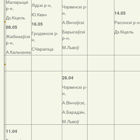
Маларыцкі
Лідскі р-н,
Чэрвенскі р-
р-н,
н,
14.05
Ю.Квач
Дз.Кіцель
А.Вінчэўскі
Расонскі р-н
16.05
08.05
Барысаўскі
Дз.Кіцель
Гродзенскі р-
Жабінкаўскі
р-н,
н,
р-н,
М.Львоў
СЧарапіца
А.Кальчанка
26.04
Чэрвенскі р-
н,
А.Вінчэўскі,
А.Барадзін,
М.Львоў
11.04