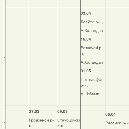
03.04
Лоеўскі р-н,
А.Халандач
16.04
Веткаўскі р-
н,
А.Халандач
01.05
Петрыкаўскі
р-н,
А.Шэўчык
27.03
09.03
06.04
Гродзенскі р-
Стаўбцоўскі
Расонскі р-н
н,
р-н,