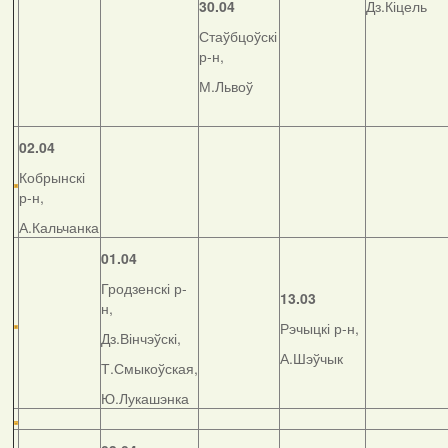
30.04
Дз.Кіцель
Стаўбцоўскі
р-н,
М.Львоў
02.04
Кобрынскі
р-н,
А.Кальчанка
01.04
Гродзенскі р-
13.03
н,
Рэчыцкі р-н,
Дз.Вінчэўскі,
А.Шэўчык
Т.Смыкоўская,
Ю.Лукашэнка