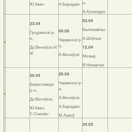
н,
Ю.Квач
А.Барадзін
А.Халандач
03.04
23.04
Калінкавічы,
09.05
Гродзенскі р-
н,
А.Шэўчык
Чэрвенскі р-
н,
Дз.Вінчэўскі et
12.04
al.
А.Вінчэўскі
Мозыр,
В.Назарчук
26.04
20.04
Чэрвенскі р-
Бераставіцкі
н,
р-н,
А.Вінчэўскі,
Дз.Вінчэўскі,
А.Барадзін,
Ю.Квач,
С.Саковіч
М.Львоў
24.03