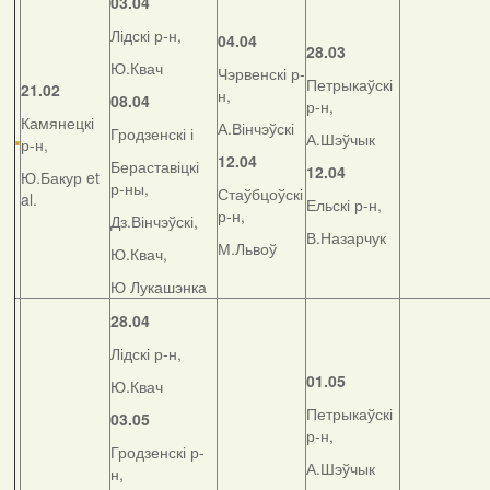
03.04
Лідскі р-н,
04.04
28.03
Ю.Квач
Чэрвенскі р-
Петрыкаўскі
21.02
н,
08.04
р-н,
Камянецкі
А.Вінчэўскі
Гродзенскі і
А.Шэўчык
р-н,
12.04
Бераставіцкі
12.04
Ю.Бакур et
р-ны,
Стаўбцоўскі
al.
Ельскі р-н,
р-н,
Дз.Вінчэўскі,
В.Назарчук
М.Львоў
Ю.Квач,
Ю Лукашэнка
28.04
Лідскі р-н,
01.05
Ю.Квач
Петрыкаўскі
03.05
р-н,
Гродзенскі р-
А.Шэўчык
н,