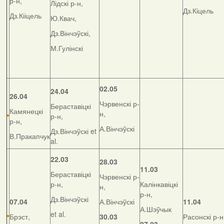
р-н,
Лідскі р-н,
Дз.Кіцель
Дз.Кііцель
Ю.Квач,
Дз.Вінчэўскі,
М.Гулінскі
02.05
24.04
26.04
Чэрвенскі р-
Бераставіцкі
Камянецкі
н,
р-н,
р-н,
А.Вінчэўскі
Дз.Вінчэўскі et
В.Пракапчук
al.
22.03
28.03
11.03
Бераставіцкі
Чэрвенскі р-
р-н,
Калінкавіцкі
н,
р-н,
Дз.Вінчэўскі
07.04
А.Вінчэўскі
11.04
А.Шэўчык
et al.
Брэст,
30.03
Расонскі р-н