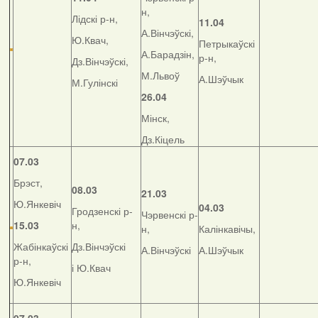
н,
Лідскі р-н,
11.04
А.Вінчэўскі,
Ю.Квач,
Петрыкаўскі
А.Барадзін,
р-н,
Дз.Вінчэўскі,
М.Львоў
А.Шэўчык
М.Гулінскі
26.04
Мінск,
Дз.Кіцель
07.03
Брэст,
08.03
21.03
Ю.Янкевіч
04.03
Гродзенскі р-
Чэрвенскі р-
15.03
н,
н,
Калінкавічы,
Жабінкаўскі
Дз.Вінчэўскі
А.Вінчэўскі
А.Шэўчык
р-н,
і Ю.Квач
Ю.Янкевіч