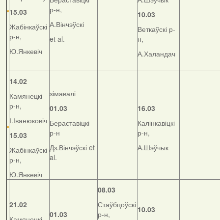
р-н,
15.03
10.03
А.Вінчэўскі
Жабінкаўскі
Веткаўскі р-
р-н,
et al.
н,
Ю.Янкевіч
А.Халандач
14.02
зімавалі
Камянецкі
р-н,
01.03
16.03
І.Іванюковіч
Бераставіцкі
Калінкавіцкі
р-н
р-н,
15.03
Дз.Вінчэўскі et
А.Шэўчык
Жабінкаўскі
al.
р-н,
Ю.Янкевіч
08.03
21.02
Стаўбцоўскі
10.03
01.03
р-н,
Камянецкі