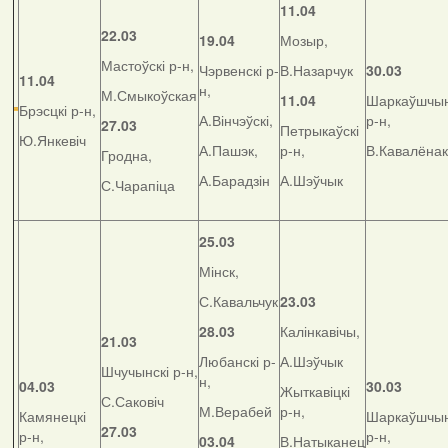
11.04
22.03
19.04
Мозыр,
Мастоўскі р-н,
Чэрвенскі р-
В.Назарчук
30.03
11.04
н,
М.Смыкоўская
11.04
Шаркаўшчын
Брэсцкі р-н,
А.Вінчэўскі,
р-н,
27.03
Петрыкаўскі
Ю.Янкевіч
А.Пашэк,
р-н,
В.Кавалёнак
Гродна,
А.Барадзін
А.Шэўчык
С.Чарапіца
25.03
Мінск,
С.Кавальчук
23.03
28.03
Калінкавічы,
21.03
Любанскі р-
А.Шэўчык
Шчучынскі р-н,
н,
04.03
30.03
Жыткавіцкі
С.Саковіч
М.Верабей
р-н,
Камянецкі
Шаркаўшчын
27.03
р-н,
р-н,
03.04
В.Натыканец