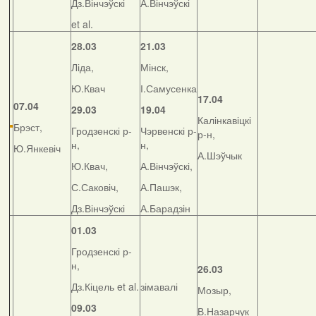
Дз.Вінчэўскі
А.Вінчэўскі
et al.
28.03
21.03
Ліда,
Мінск,
Ю.Квач
І.Самусенка
17.04
07.04
29.03
19.04
Калінкавіцкі
Брэст,
Гродзенскі р-
Чэрвенскі р-
р-н,
н,
н,
Ю.Янкевіч
А.Шэўчык
Ю.Квач,
А.Вінчэўскі,
С.Саковіч,
А.Пашэк,
Дз.Вінчэўскі
А.Барадзін
01.03
Гродзенскі р-
н,
26.03
Дз.Кіцель et al.
зімавалі
Мозыр,
09.03
В.Назарчук