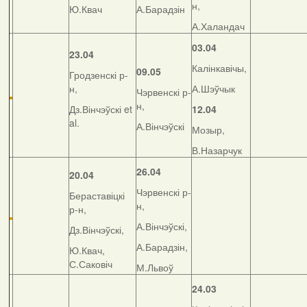
н,
Ю.Квач
А.Барадзін
А.Халандач
03.04
23.04
Калінкавічы,
09.05
Гродзенскі р-
н,
А.Шэўчык
Чэрвенскі р-
н,
Дз.Вінчэўскі et
12.04
al.
А.Вінчэўскі
Мозыр,
В.Назарчук
26.04
20.04
Чэрвенскі р-
Бераставіцкі
н,
р-н,
А.Вінчэўскі,
Дз.Вінчэўскі,
А.Барадзін,
Ю.Квач,
С.Саковіч
М.Львоў
24.03