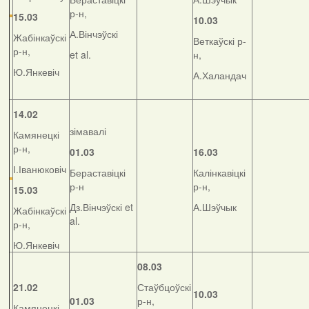
р-н,
15.03
10.03
А.Вінчэўскі
Жабінкаўскі
Веткаўскі р-
р-н,
et al.
н,
Ю.Янкевіч
А.Халандач
14.02
зімавалі
Камянецкі
р-н,
01.03
16.03
І.Іванюковіч
Бераставіцкі
Калінкавіцкі
р-н
р-н,
15.03
Дз.Вінчэўскі et
А.Шэўчык
Жабінкаўскі
al.
р-н,
Ю.Янкевіч
08.03
21.02
Стаўбцоўскі
10.03
01.03
р-н,
Камянецкі