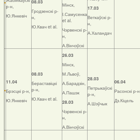
Жабінкаўскі
08.03
Мінск,
р-н,
17.03
Гродзенскі р-
І.Самусенка
Ю.Янкевіч
н,
Веткаўскі р-
et al.
н,
Ю.Квач et al.
Чэрвенскі р-
А.Халандач
н,
А.Вінчэўскі
26.03
Мінск,
08.03
М.Львоў,
28.03
11.04
06.04
Бераставіцкі
А.Барадзін,
Петрыкаўскі
р-н,
Брэсцкі р-н,
Расонскі р-н
А.Пашэк
р-н,
Ю.Квач et al.
Ю.Янкевіч
Дз.Кіцель
28.03
А.Шэўчык
Чэрвенскі р-
н,
А.Вінчэўскі