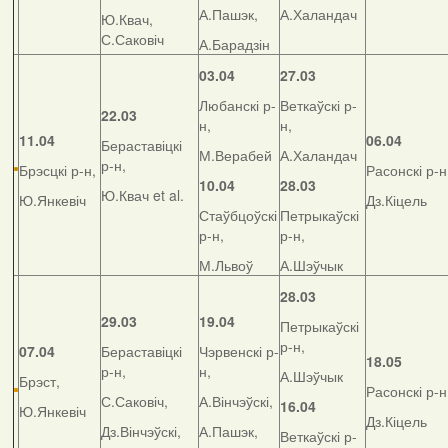
А.Пашэк,
А.Халандач
Ю.Квач,
С.Саковіч
А.Барадзін
03.04
27.03
Любанскі р-
Веткаўскі р-
22.03
н,
н,
11.04
06.04
Бераставіцкі
М.Верабей
А.Халандач
р-н,
Брэсцкі р-н,
Расонскі р-н
10.04
28.03
Ю.Квач et al.
Ю.Янкевіч
Дз.Кіцель
Стаўбцоўскі
Петрыкаўскі
р-н,
р-н,
М.Львоў
А.Шэўчык
28.03
29.03
19.04
Петрыкаўскі
р-н,
07.04
Бераставіцкі
Чэрвенскі р-
18.05
р-н,
н,
А.Шэўчык
Брэст,
Расонскі р-н
С.Саковіч,
А.Вінчэўскі,
16.04
Ю.Янкевіч
Дз.Кіцель
Дз.Вінчэўскі,
А.Пашэк,
Веткаўскі р-