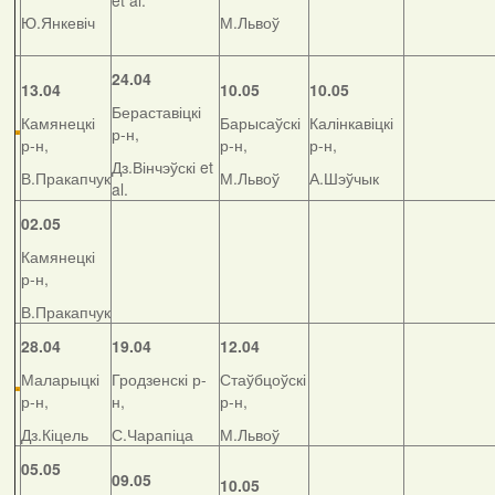
et al.
Ю.Янкевіч
М.Львоў
24.04
13.04
10.05
10.05
Бераставіцкі
Камянецкі
Барысаўскі
Калінкавіцкі
р-н,
р-н,
р-н,
р-н,
Дз.Вінчэўскі et
В.Пракапчук
М.Львоў
А.Шэўчык
al.
02.05
Камянецкі
р-н,
В.Пракапчук
28.04
19.04
12.04
Маларыцкі
Гродзенскі р-
Стаўбцоўскі
р-н,
н,
р-н,
Дз.Кіцель
С.Чарапіца
М.Львоў
05.05
09.05
10.05