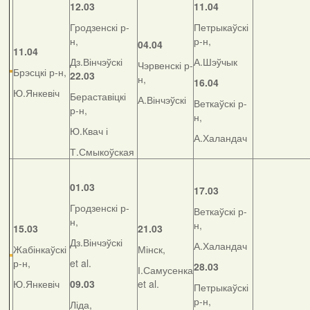
12.03
11.04
Гродзенскі р-
Петрыкаўскі
н,
р-н,
04.04
11.04
Дз.Вінчэўскі
А.Шэўчык
Чэрвенскі р-
Брэсцкі р-н,
22.03
н,
16.04
Ю.Янкевіч
Бераставіцкі
А.Вінчэўскі
Веткаўскі р-
р-н,
н,
Ю.Квач і
А.Халандач
Т.Смыкоўская
01.03
17.03
Гродзенскі р-
Веткаўскі р-
н,
н,
15.03
21.03
Дз.Вінчэўскі
А.Халандач
Жабінкаўскі
Мінск,
р-н,
et al.
28.03
І.Самусенка
Ю.Янкевіч
09.03
et al.
Петрыкаўскі
р-н,
Ліда,