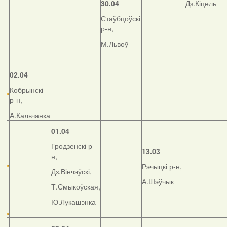
30.04
Дз.Кіцель
Стаўбцоўскі
р-н,
М.Львоў
02.04
Кобрынскі
р-н,
А.Кальчанка
01.04
Гродзенскі р-
13.03
н,
Рэчыцкі р-н,
Дз.Вінчэўскі,
А.Шэўчык
Т.Смыкоўская,
Ю.Лукашэнка