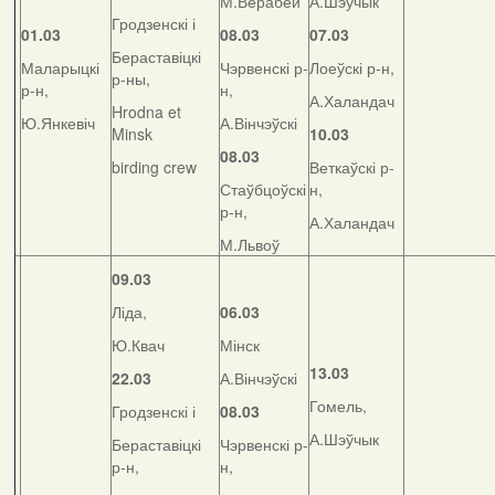
М.Верабей
А.Шэўчык
Гродзенскі і
01.03
08.03
07.03
Бераставіцкі
Маларыцкі
Чэрвенскі р-
Лоеўскі р-н,
р-ны,
р-н,
н,
А.Халандач
Hrodna et
Ю.Янкевіч
А.Вінчэўскі
Minsk
10.03
08.03
birding crew
Веткаўскі р-
Стаўбцоўскі
н,
р-н,
А.Халандач
М.Львоў
09.03
Ліда,
06.03
Ю.Квач
Мінск
13.03
22.03
А.Вінчэўскі
Гомель,
Гродзенскі і
08.03
А.Шэўчык
Бераставіцкі
Чэрвенскі р-
р-н,
н,