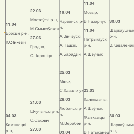
11.04
22.03
19.04
Мозыр,
Мастоўскі р-н,
Чэрвенскі р-
В.Назарчук
30.03
11.04
н,
М.Смыкоўская
11.04
Шаркаўшчын
Брэсцкі р-н,
А.Вінчэўскі,
р-н,
27.03
Петрыкаўскі
Ю.Янкевіч
А.Пашэк,
р-н,
В.Кавалёнак
Гродна,
А.Барадзін
А.Шэўчык
С.Чарапіца
25.03
Мінск,
С.Кавальчук
23.03
28.03
Калінкавічы,
21.03
Любанскі р-
А.Шэўчык
Шчучынскі р-н,
н,
04.03
30.03
Жыткавіцкі
С.Саковіч
М.Верабей
р-н,
Камянецкі
Шаркаўшчын
27.03
р-н,
р-н,
03.04
В.Натыканец