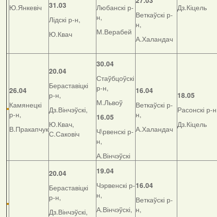
27.03
31.03
Ю.Янкевіч
Любанскі р-
Дз.Кіцель
Веткаўскі р-
н,
Лідскі р-н,
н,
М.Верабей
Ю.Квач
А.Халандач
30.04
20.04
Стаўбцоўскі
Бераставіцкі
р-н,
26.04
16.04
р-н,
18.05
М.Львоў
Камянецкі
Веткаўскі р-
Дз.Вінчэўскі,
Расонскі р-н
р-н,
н,
16.05
Ю.Квач,
Дз.Кіцель
В.Пракапчук
А.Халандач
Ч\рвенскі р-
С.Саковіч
н,
А.Вінчэўскі
19.04
20.04
Чэрвенскі р-
16.04
Бераставіцкі
н,
р-н,
Веткаўскі р-
А.Вінчэўскі,
н,
Дз.Вінчэўскі,