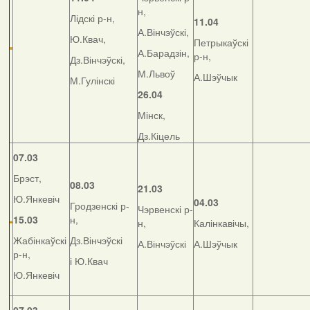
н,
Лідскі р-н,
11.04
А.Вінчэўскі,
Ю.Квач,
Петрыкаўскі
А.Барадзін,
р-н,
Дз.Вінчэўскі,
М.Львоў
А.Шэўчык
М.Гулінскі
26.04
Мінск,
Дз.Кіцель
07.03
Брэст,
08.03
21.03
Ю.Янкевіч
04.03
Гродзенскі р-
Чэрвенскі р-
15.03
н,
н,
Калінкавічы,
Жабінкаўскі
Дз.Вінчэўскі
А.Вінчэўскі
А.Шэўчык
р-н,
і Ю.Квач
Ю.Янкевіч