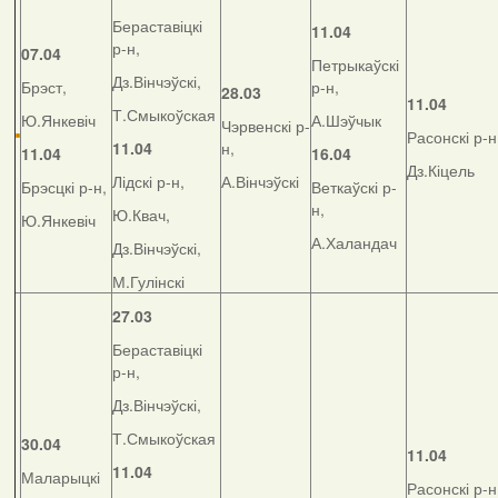
Бераставіцкі
11.04
р-н,
07.04
Петрыкаўскі
Дз.Вінчэўскі,
Брэст,
р-н,
28.03
11.04
Т.Смыкоўская
Ю.Янкевіч
А.Шэўчык
Чэрвенскі р-
Расонскі р-н
11.04
н,
11.04
16.04
Дз.Кіцель
Лідскі р-н,
А.Вінчэўскі
Брэсцкі р-н,
Веткаўскі р-
н,
Ю.Квач,
Ю.Янкевіч
А.Халандач
Дз.Вінчэўскі,
М.Гулінскі
27.03
Бераставіцкі
р-н,
Дз.Вінчэўскі,
Т.Смыкоўская
30.04
11.04
11.04
Маларыцкі
Расонскі р-н