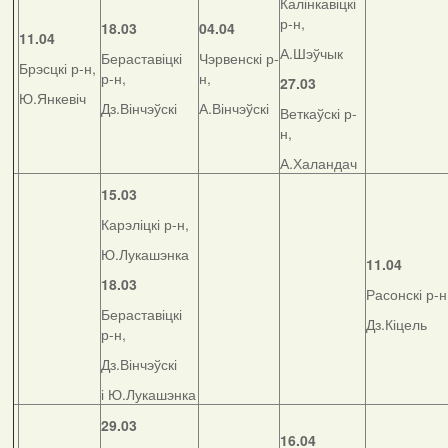
Калінкавіцкі
р-н,
18.03
04.04
11.04
А.Шэўчык
Бераставіцкі
Чэрвенскі р-
Брэсцкі р-н,
р-н,
н,
27.03
Ю.Янкевіч
Дз.Вінчэўскі
А.Вінчэўскі
Веткаўскі р-
н,
А.Халандач
15.03
Карэліцкі р-н,
Ю.Лукашэнка
11.04
18.03
Расонскі р-н
Бераставіцкі
Дз.Кіцель
р-н,
Дз.Вінчэўскі
і Ю.Лукашэнка
29.03
16.04