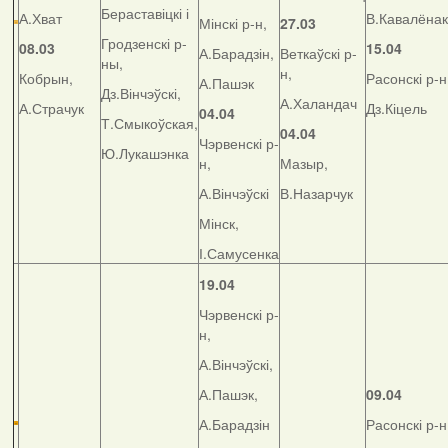
Бераставіцкі і
А.Хват
В.Кавалёнак
Мінскі р-н,
27.03
Гродзенскі р-
08.03
15.04
А.Барадзін,
Веткаўскі р-
ны,
н,
Кобрын,
Расонскі р-н
А.Пашэк
Дз.Вінчэўскі,
А.Халандач
А.Страчук
Дз.Кіцель
04.04
Т.Смыкоўская,
04.04
Чэрвенскі р-
Ю.Лукашэнка
н,
Мазыр,
А.Вінчэўскі
В.Назарчук
Мінск,
І.Самусенка
19.04
Чэрвенскі р-
н,
А.Вінчэўскі,
А.Пашэк,
09.04
А.Барадзін
Расонскі р-н