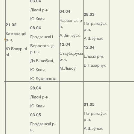
03.04
Лідскі р-н,
04.04
28.03
Ю.Квач
Чэрвенскі р-
Петрыкаўскі
21.02
н,
08.04
р-н,
Камянецкі
А.Вінчэўскі
Гродзенскі і
А.Шэўчык
р-н,
12.04
Бераставіцкі
12.04
Ю.Бакур et
р-ны,
Стаўбцоўскі
al.
Ельскі р-н,
р-н,
Дз.Вінчэўскі,
В.Назарчук
М.Львоў
Ю.Квач,
Ю Лукашэнка
28.04
Лідскі р-н,
01.05
Ю.Квач
Петрыкаўскі
03.05
р-н,
Гродзенскі р-
А.Шэўчык
н,