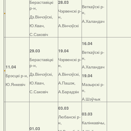
Бераставіцкі
28.03
Веткаўскі р-
р-н,
Чэрвенскі р-
н,
Дз.Вінчэўскі,
н,
А.Халандач
Ю.Квач,
А.Вінчэўскі
С.Саковіч
16.04
29.03
19.04
Веткаўскі р-
н,
Бераставіцкі
Чэрвенскі р-
р-н,
н,
11.04
А.Халандач
Дз.Вінчэўскі,
А.Вінчэўскі,
Брэсцкі р-н,
19.04
Ю.Квач,
А.Пашэк,
Ю.Янкевіч
Мазырскі р-
н,
С.Саковіч
А.Барадзін
А.Шэўчык
03.03
03.03
Любанскі р-
н,
Калінкавічы,
01.03