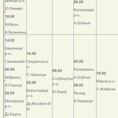
Брэсцкі р-н,
26.04
Ю.Янкевіч
Калінкавіцкі
р-н,
18.04
А.Шэўчык
Кобрын,
А.Кальчанка
14.02
Камянецкі
р-н,
14.02
І.Іванюковіч
Гродзенскі р-
20.03
н,
20.02
Калінкавічы,
09.03
10.03
С.Чарапіца
Кобрынь,
А.Шэўчык
Стаўбцоўскі
Мёрскі р-н,
22.02
р-н,
А.Страчук
28.03
У.Жабёнак
Бераставіцкі
М.Львоў
02.03
Мозыр,
р-н,
Маларыцкі
В.Назарчук
Дз.Вінчэўскі et
р-н,
al.
Дз.Кіцель