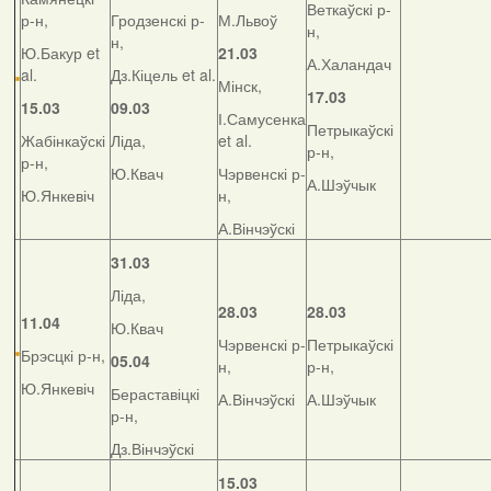
Веткаўскі р-
р-н,
Гродзенскі р-
М.Львоў
н,
н,
Ю.Бакур et
21.03
А.Халандач
al.
Дз.Кіцель et al.
Мінск,
17.03
15.03
09.03
І.Самусенка
Петрыкаўскі
Жабінкаўскі
Ліда,
et al.
р-н,
р-н,
Ю.Квач
Чэрвенскі р-
А.Шэўчык
Ю.Янкевіч
н,
А.Вінчэўскі
31.03
Ліда,
28.03
28.03
11.04
Ю.Квач
Чэрвенскі р-
Петрыкаўскі
Брэсцкі р-н,
05.04
н,
р-н,
Ю.Янкевіч
Бераставіцкі
А.Вінчэўскі
А.Шэўчык
р-н,
Дз.Вінчэўскі
15.03