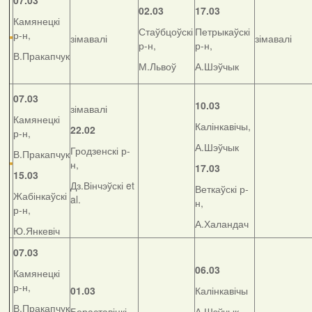
07.03
02.03
17.03
Камянецкі
Стаўбцоўскі
Петрыкаўскі
р-н,
зімавалі
зімавалі
р-н,
р-н,
В.Пракапчук
М.Львоў
А.Шэўчык
07.03
10.03
зімавалі
Камянецкі
Калінкавічы,
22.02
р-н,
А.Шэўчык
Гродзенскі р-
В.Пракапчук
н,
17.03
15.03
Дз.Вінчэўскі et
Веткаўскі р-
Жабінкаўскі
al.
н,
р-н,
А.Халандач
Ю.Янкевіч
07.03
06.03
Камянецкі
р-н,
01.03
Калінкавічы
В.Пракапчук
Бераставіцкі
А.Шэўчык