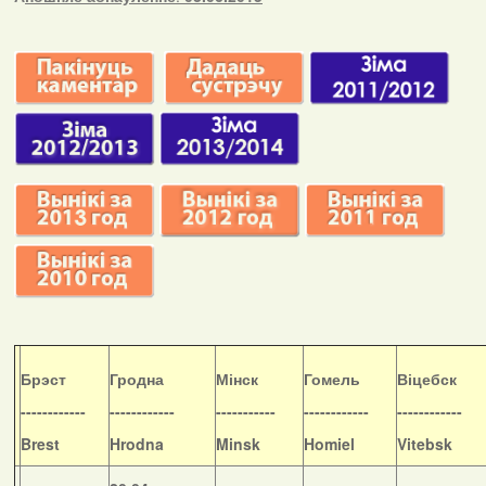
Б
рэст
Гродна
Мінск
Гомель
Віцебск
------------
------------
-----------
------------
------------
Brest
Hrodna
Minsk
Homiel
Vitebsk