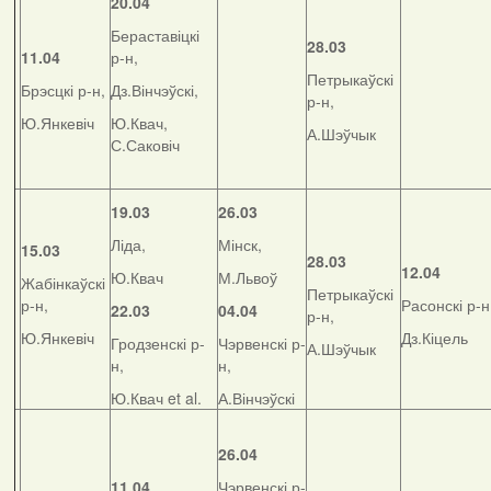
20.04
Бераставіцкі
28.03
11.04
р-н,
Петрыкаўскі
Брэсцкі р-н,
Дз.Вінчэўскі,
р-н,
Ю.Янкевіч
Ю.Квач,
А.Шэўчык
С.Саковіч
19.03
26.03
Ліда,
Мінск,
15.03
28.03
12.04
Ю.Квач
М.Львоў
Жабінкаўскі
Петрыкаўскі
р-н,
Расонскі р-н
22.03
04.04
р-н,
Ю.Янкевіч
Дз.Кіцель
Гродзенскі р-
Чэрвенскі р-
А.Шэўчык
н,
н,
Ю.Квач et al.
А.Вінчэўскі
26.04
11.04
Чэрвенскі р-