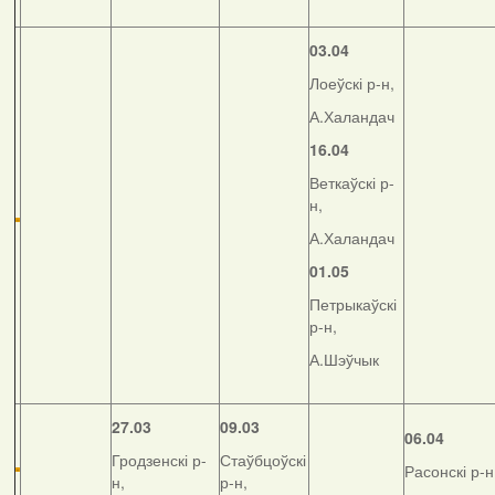
03.04
Лоеўскі р-н,
А.Халандач
16.04
Веткаўскі р-
н,
А.Халандач
01.05
Петрыкаўскі
р-н,
А.Шэўчык
27.03
09.03
06.04
Гродзенскі р-
Стаўбцоўскі
Расонскі р-н
н,
р-н,