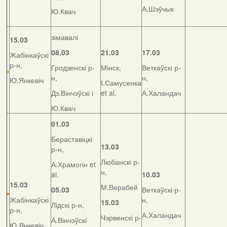
А.Шэўчык
Ю.Квач
зімавалі
15.03
08.03
21.03
17.03
Жабінкаўскі
р-н,
Гродзенскі р-
Мінск,
Веткаўскі р-
н,
н,
Ю.Янкевіч
І.Самусенка
Дз.Вінчэўскі і
et al.
А.Халандач
Ю.Квач
01.03
Бераставіцкі
13.03
р-н,
Любанскі р-
А.Храмогін et
н,
al.
10.03
15.03
М.Верабей
05.03
Веткаўскі р-
Жабінкаўскі
н,
15.03
Лідскі р-н,
р-н,
А.Халандач
Чэрвенскі р-
А.Вінчэўскі
Ю.Янкевіч