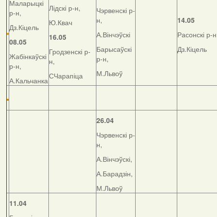
Маларыцкі
Лідскі р-н,
Чэрвенскі р-
р-н,
н,
14.05
Ю.Квач
Дз.Кіцель
А.Вінчэўскі
Расонскі р-н
16.05
08.05
Барысаўскі
Дз.Кіцель
Гродзенскі р-
Жабінкаўскі
р-н,
н,
р-н,
М.Львоў
СЧарапіца
А.Кальчанка
26.04
Чэрвенскі р-
н,
А.Вінчэўскі,
А.Барадзін,
М.Львоў
11.04