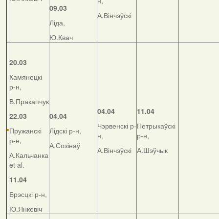
н,
09.03
А.Вінчэўскі
Ліда,
Ю.Квач
20.03
Камянецкі
р-н,
В.Пракапчук
04.04
11.04
22.03
04.04
Чэрвенскі р-
Петрыкаўскі
Пружанскі
Лідскі р-н,
н,
р-н,
р-н,
А.Созінаў
А.Вінчэўскі
А.Шэўчык
А.Кальчанка
et al.
11.04
Брэсцкі р-н,
Ю.Янкевіч