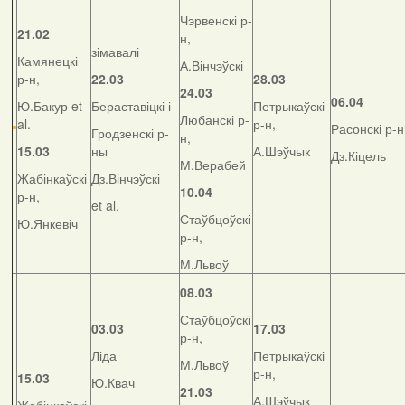
Чэрвенскі р-
21.02
н,
зімавалі
Камянецкі
А.Вінчэўскі
р-н,
22.03
28.03
24.03
06.04
Ю.Бакур et
Бераставіцкі і
Петрыкаўскі
Любанскі р-
al.
р-н,
Расонскі р-н
Гродзенскі р-
н,
15.03
ны
А.Шэўчык
Дз.Кіцель
М.Верабей
Жабінкаўскі
Дз.Вінчэўскі
10.04
р-н,
et al.
Стаўбцоўскі
Ю.Янкевіч
р-н,
М.Львоў
08.03
Стаўбцоўскі
03.03
17.03
р-н,
Ліда
Петрыкаўскі
М.Львоў
р-н,
15.03
Ю.Квач
21.03
А.Шэўчык