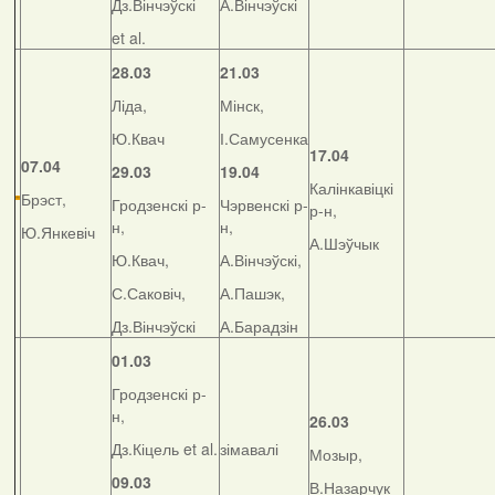
Дз.Вінчэўскі
А.Вінчэўскі
et al.
28.03
21.03
Ліда,
Мінск,
Ю.Квач
І.Самусенка
17.04
07.04
29.03
19.04
Калінкавіцкі
Брэст,
Гродзенскі р-
Чэрвенскі р-
р-н,
н,
н,
Ю.Янкевіч
А.Шэўчык
Ю.Квач,
А.Вінчэўскі,
С.Саковіч,
А.Пашэк,
Дз.Вінчэўскі
А.Барадзін
01.03
Гродзенскі р-
н,
26.03
Дз.Кіцель et al.
зімавалі
Мозыр,
09.03
В.Назарчук