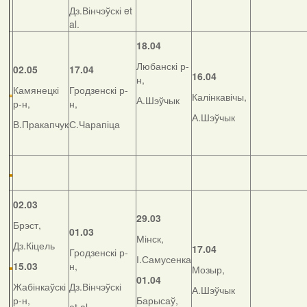
Дз.Вінчэўскі et
al.
18.04
Любанскі р-
02.05
17.04
16.04
н,
Камянецкі
Гродзенскі р-
Калінкавічы,
А.Шэўчык
р-н,
н,
А.Шэўчык
В.Пракапчук
С.Чарапіца
02.03
29.03
Брэст,
01.03
Мінск,
Дз.Кіцель
17.04
Гродзенскі р-
І.Самусенка
15.03
н,
Мозыр,
01.04
Жабінкаўскі
Дз.Вінчэўскі
А.Шэўчык
р-н,
Барысаў,