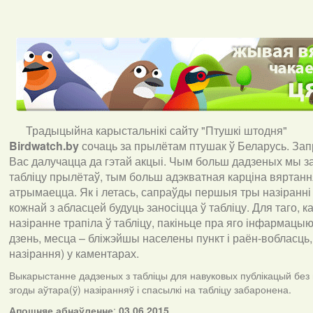
Традыцыйна карыстальнікі сайту "Птушкі штодня"
Birdwatch
.
by
сочаць за прылётам птушак ў Беларусь. За
Вас далучацца да гэтай акцыі. Чым больш дадзеных мы з
табліцу прылётаў, тым больш адэкватная карціна вяртан
атрымаецца. Як і летась, сапраўды першыя тры назіранні
кожнай з абласцей будуць заносіцца ў табліцу. Для таго, 
назіранне трапіла ў табліцу, пакіньце пра яго інфармацыю 
дзень, месца – бліжэйшы населены пункт і раён-вобласць,
назірання) у каментарах
.
Выкарыстанне дадзеных з табліцы для навуковых публікацый без
згоды аўтара(ў) назіранняў і спасылкі на табліцу забаронена.
А
пошняе абнаўленне
:
03.06.2015