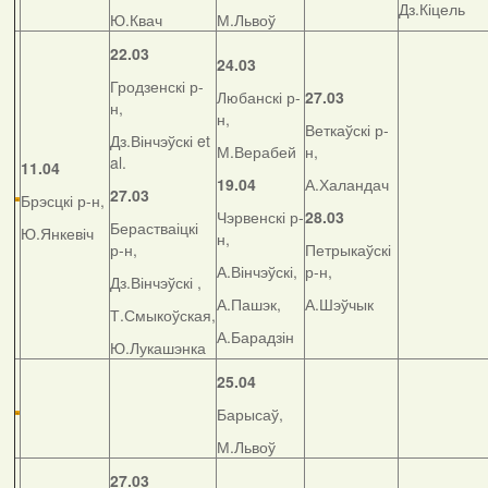
Дз.Кіцель
Ю.Квач
М.Львоў
22.03
24.03
Гродзенскі р-
Любанскі р-
27.03
н,
н,
Веткаўскі р-
Дз.Вінчэўскі et
М.Верабей
н,
al.
11.04
19.04
А.Халандач
27.03
Брэсцкі р-н,
Чэрвенскі р-
28.03
Берастваіцкі
Ю.Янкевіч
н,
р-н,
Петрыкаўскі
А.Вінчэўскі,
р-н,
Дз.Вінчэўскі ,
А.Пашэк,
А.Шэўчык
Т.Смыкоўская,
А.Барадзін
Ю.Лукашэнка
25.04
Барысаў,
М.Львоў
27.03