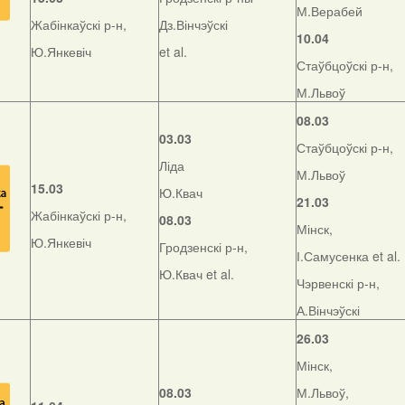
М.Верабей
Жабінкаўскі р-н,
Дз.Вінчэўскі
10.04
Ю.Янкевіч
et al.
Стаўбцоўскі р-н,
М.Львоў
08.03
03.03
Стаўбцоўскі р-н,
Ліда
М.Львоў
15.03
Ю.Квач
21.03
Жабінкаўскі р-н,
08.03
Мінск,
Ю.Янкевіч
Гродзенскі р-н,
І.Самусенка et al.
Ю.Квач et al.
Чэрвенскі р-н,
А.Вінчэўскі
26.03
Мінск,
08.03
М.Львоў,