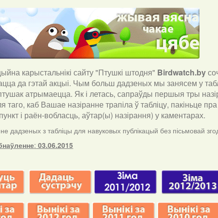
йна карыстальнікі сайту "Птушкі штодня"
Birdwatch
.
by
со
ацца да гэтай акцыі. Чым больш дадзеных мы занясем у таб
птушак атрымаецца. Як і летась, сапраўды першыя тры назір
ля таго, каб Вашае назіранне трапіла ў табліцу, пакіньце п
ункт і раён-вобласць, аўтар(ы) назірання) у каментарах
.
е дадзеных з табліцы для навуковых публікацый без пісьмовай згод
бнаўленне
:
03.06.2015