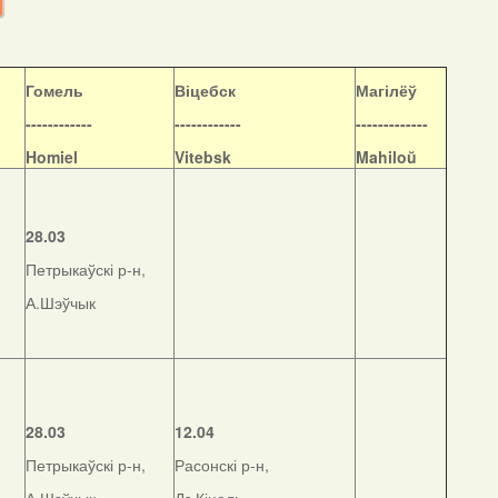
Гомель
Віцебск
Магілёў
------------
------------
-------------
Homiel
Vitebsk
Mahiloŭ
28.03
Петрыкаўскі р-н,
А.Шэўчык
28.03
12.04
Петрыкаўскі р-н,
Расонскі р-н,