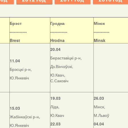
Б
рэст
Гродна
Мінск
------------
------------
-----------
Brest
Hrodna
Minsk
20.04
Бераставіцкі р-н,
11.04
Дз.Вінчэўскі,
Брэсцкі р-н,
Ю.Квач,
Ю.Янкевіч
С.Саковіч
19.03
26.03
Ліда,
Мінск,
15.03
Ю.Квач
М.Львоў
Жабінкаўскі р-н,
22.03
04.04
Ю.Янкевіч