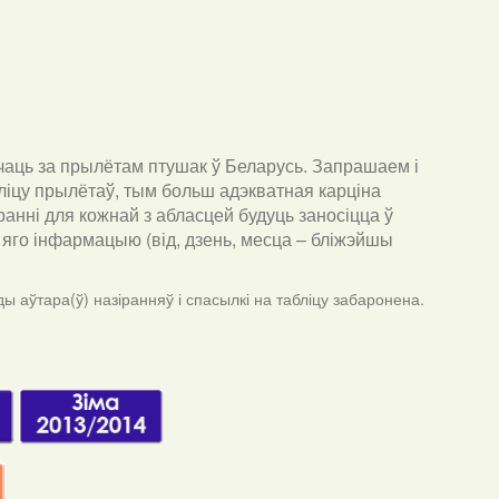
чаць за прылётам птушак ў Беларусь. Запрашаем і
ліцу прылётаў, тым больш адэкватная карціна
анні для кожнай з абласцей будуць заносіцца ў
ра яго інфармацыю (від, дзень, месца – бліжэйшы
ы аўтара(ў) назіранняў і спасылкі на табліцу забаронена.