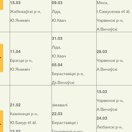
15.03
09.03
Мінск,
Жабінкаўскі р-н,
Ліда,
І.Самусенка et al.
Ю.Янкевіч
Ю.Квач
Чэрвенскі р-н,
А.Вінчэўскі
31.03
Ліда,
11.04
28.03
Ю.Квач
Брэсцкі р-н,
Чэрвенскі р-н,
05.04
Ю.Янкевіч
А.Вінчэўскі
Бераставіцкі р-н,
Дз.Вінчэўскі
15.03
Чэрвенскі р-н,
21.02
зімавалі
А.Вінчэўскі
Камянецкі р-н,
22.03
24.03
Ю.Бакур et al.
Бераставіцкі і
Любанскі р-н,
15.03
Гродзенскі р-ны