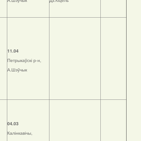
А.Шэўчык
Дз.Кіцель
11.04
Петрыкаўскі р-н,
А.Шэўчык
04.03
Калінкавічы,