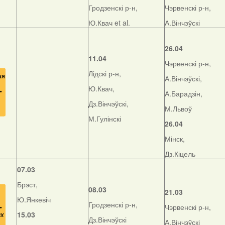
Гродзенскі р-н,
Чэрвенскі р-н,
Ю.Квач et al.
А.Вінчэўскі
26.04
11.04
Чэрвенскі р-н,
Лідскі р-н,
А.Вінчэўскі,
Ю.Квач,
А.Барадзін,
Дз.Вінчэўскі,
М.Львоў
М.Гулінскі
26.04
Мінск,
Дз.Кіцель
07.03
Брэст,
08.03
21.03
Ю.Янкевіч
Гродзенскі р-н,
Чэрвенскі р-н,
15.03
Дз.Вінчэўскі
А.Вінчэўскі