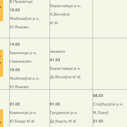
В.Пракапчук
Бераставіцкі р-н,
15.03
А.Вінчэўскі
Жабінкаўскі р-н,
et al.
Ю.Янкевіч
14.02
зімавалі
Камянецкі р-н,
01.03
І.Іванюковіч
Бераставіцкі р-н
15.03
Дз.Вінчэўскі et al.
Жабінкаўскі р-н,
Ю.Янкевіч
08.03
21.02
01.03
Стаўбцоўскі р-н,
Камянецкі р-н,
Гродзенскі р-н,
М.Львоў
Ю.Бакур et al.
Дз.Кіцель et al.
21.03