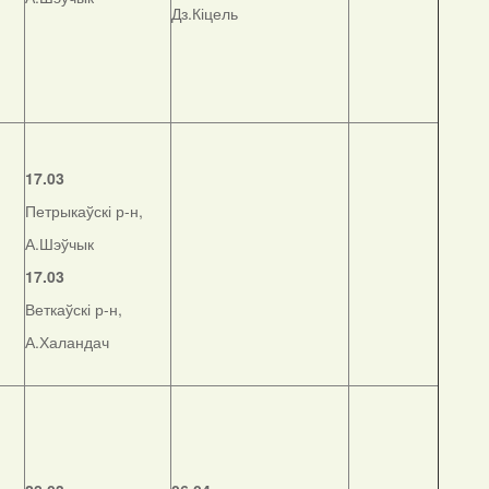
Дз.Кіцель
17.03
Петрыкаўскі р-н,
А.Шэўчык
17.03
Веткаўскі р-н,
А.Халандач