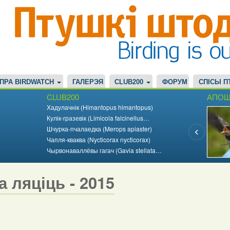
ПРА BIRDWATCH
ГАЛЕРЭЯ
CLUB200
ФОРУМ
СПІСЫ П
CLUB200
АПОШ
Хадулачнік (Himantopus himantopus)
Кулік-гразевік (Limicola falcinellus…
Шчурка-пчалаедка (Merops apiaster)
Чапля-кваква (Nycticorax nycticorax)
Чырвонаваллёвы гагач (Gavia stellata…
а ляціць - 2015