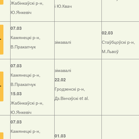
Жабінкаўскі р-н,
і Ю.Квач
Ю.Янкевіч
07.03
02.03
Камянецкі р-н,
зімавалі
Стаўбцоўскі р-н,
В.Пракапчук
М.Львоў
07.03
зімавалі
Камянецкі р-н,
22.02
В.Пракапчук
Гродзенскі р-н,
15.03
Дз.Вінчэўскі et al.
Жабінкаўскі р-н,
Ю.Янкевіч
07.03
Камянецкі р-н,
01.03