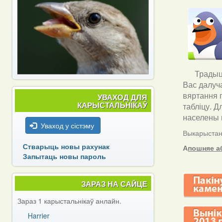
Традыцы
Вас далуч
вяртання 
УВАХОД ДЛЯ
КАРЫСТАЛЬНІКАЎ
табліцу. Д
населены п
Уваход у сістэму
Выкарыстанн
Стварыць новы рахунак
А
пошняе а
Запытаць новы пароль
ЗАРАЗ НА САЙЦЕ
Зараз 1 карыстальнікаў анлайн.
Harrier