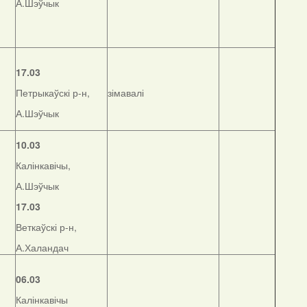
А.Шэўчык
17.03
Петрыкаўскі р-н,
зімавалі
А.Шэўчык
10.03
Калінкавічы,
А.Шэўчык
17.03
Веткаўскі р-н,
А.Халандач
06.03
Калінкавічы