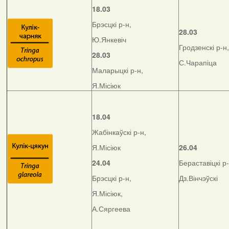
18.03
Брэсцкі р-н,
28.03
Ю.Янкевіч
Гродзенскі р-н,
28.03
С.Чарапіца
Маларыцкі р-н,
Я.Місіюк
18.04
Жабінкаўскі р-н,
Я.Місіюк
26.04
24.04
Бераставіцкі р-
Брэсцкі р-н,
Дз.Вінчэўскі
Я.Місіюк,
А.Сяргеева