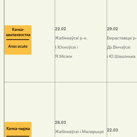
22.02
29.02
Жабінкаўскі р-н,
Бераставіцкі р-
І.Юхноўскі і
Дз.Вінчэўскі
Я.Місіюк
і Ю.Шашэнька
28.03
22.03
Жабінкаўскі і Маларыцкі