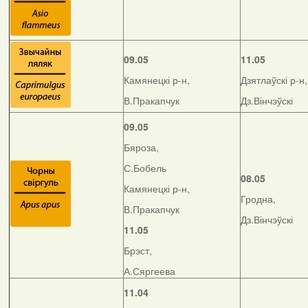
09.05
11.05
Камянецкі р-н,
Дзятлаўскі р-н,
В.Пракапчук
Дз.Вінчэўскі
09.05
Бяроза,
С.Бобель
08.05
Камянецкі р-н,
Гродна,
В.Пракапчук
Дз.Вінчэўскі
11.05
Брэст,
А.Сяргеева
11.04