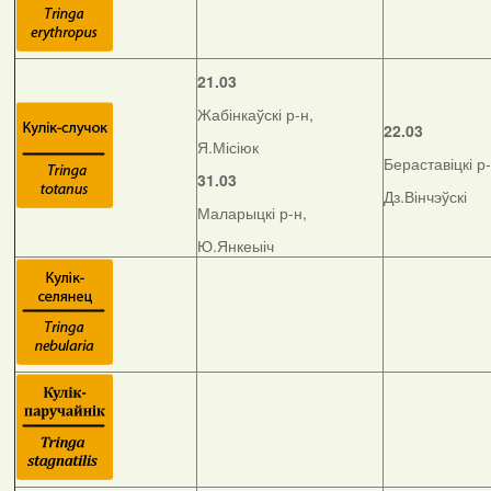
21.03
Жабінкаўскі р-н,
22.03
Я.Місіюк
Бераставіцкі р-
31.03
Дз.Вінчэўскі
Маларыцкі р-н,
Ю.Янкеыіч