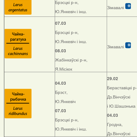
Брэсцкі р-н,
Зімавалі
Ю.Янкевіч і інш.
07.03
Брэсцкі р-н,
Ю.Янкевіч і інш.
Зімавалі
08.03
Жабінкаўскі р-н,
Я.Місіюк
29.02
04.03
Бераставіцкі р-
Брэст,
Дз.Вінчэўскі
Ю.Янкевіч
і Ю.Шашэнька
07.03
04.03
Брэсцкі р-н,
Гродна,
Ю.Янкевіч і інш.
Дз.Вінчэўскі