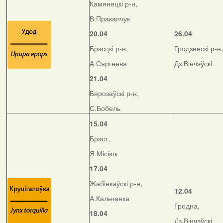
Камянецкі р-н,
В.Пракапчук
20.04
26.04
Брэсцкі р-н,
Гродзенскі р-н,
А.Сяргеева
Дз.Вінчэўскі
21.04
Бярозаўскі р-н,
С.Бобель
15.04
Брэст,
Я.Місіюк
17.04
Жабінкаўскі р-н,
12.04
А.Кальчанка
Гродна,
18.04
Дз.Вінчэўскі