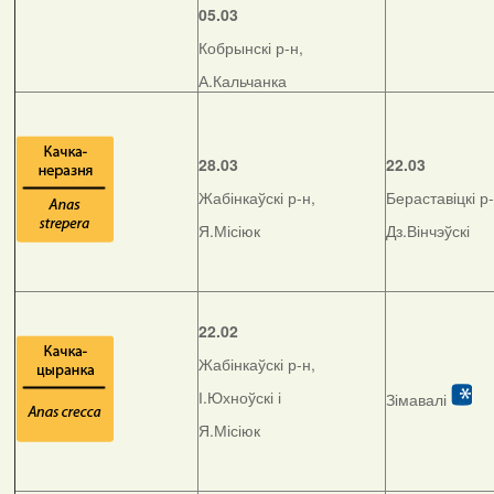
05.03
Кобрынскі р-н,
А.Кальчанка
28.03
22.03
Жабінкаўскі р-н,
Бераставіцкі р-
Я.Місіюк
Дз.Вінчэўскі
22.02
Жабінкаўскі р-н,
І.Юхноўскі і
Зімавалі
Я.Місіюк