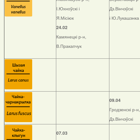
І.Юхноўскі і
Дз.Вінчэўскі
Я.Місіюк
і Ю.Лукашэнка
24.02
Камянецкі р-н,
В.Пракапчук
09.04
Гродзенскі р-н,
Дз.Вінчэўскі
07.03