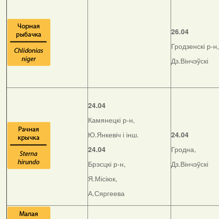
26.04
Гродзенскі р-н,
Дз.Вінчэўскі
24.04
Камянецкі р-н,
Ю.Янкевіч і інш.
24.04
24.04
Гродна,
Брэсцкі р-н,
Дз.Вінчэўскі
Я.Місіюк,
А.Сяргеева