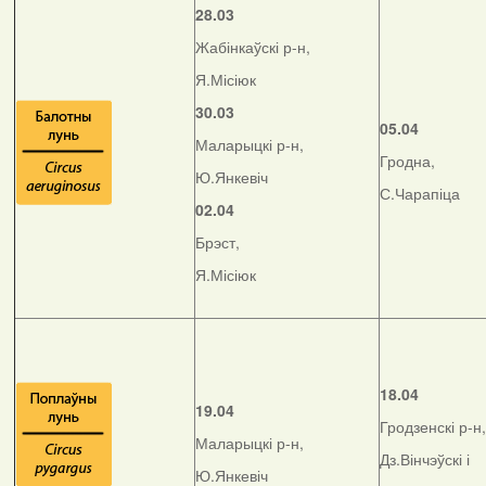
28.03
Жабінкаўскі р-н,
Я.Місіюк
30.03
05.04
Маларыцкі р-н,
Гродна,
Ю.Янкевіч
С.Чарапіца
02.04
Брэст,
Я.Місіюк
18.04
19.04
Гродзенскі р-н,
Маларыцкі р-н,
Дз.Вінчэўскі і
Ю.Янкевіч