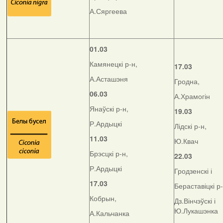
А.Сяргеева
01.03
Камянецкі р-н,
17.03
А.Асташэня
Гродна,
06.03
А.Храмогін
Янаўскі р-н,
19.03
Р.Ардыцкі
Лідскі р-н,
11.03
Ю.Квач
Брэсцкі р-н,
22.03
Р.Ардыцкі
Гродзенскі і
17.03
Бераставіцкі р
Кобрын,
Дз.Вінчэўскі і
Ю.Лукашэнка
А.Кальчанка