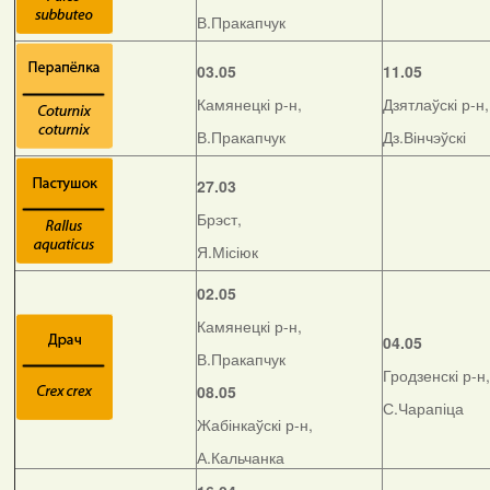
В.Пракапчук
03.05
11.05
Камянецкі р-н,
Дзятлаўскі р-н,
В.Пракапчук
Дз.Вінчэўскі
27.03
Брэст,
Я.Місіюк
02.05
Камянецкі р-н,
04.05
В.Пракапчук
Гродзенскі р-н,
08.05
С.Чарапіца
Жабінкаўскі р-н,
А.Кальчанка