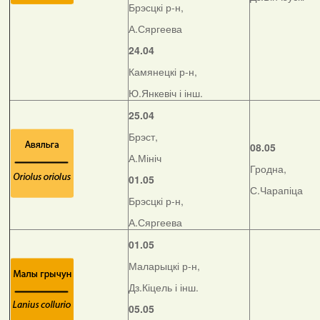
Брэсцкі р-н,
А.Сяргеева
24.04
Камянецкі р-н,
Ю.Янкевіч і інш.
25.04
Брэст,
08.05
А.Мініч
Гродна,
01.05
С.Чарапіца
Брэсцкі р-н,
А.Сяргеева
01.05
Маларыцкі р-н,
Дз.Кіцель і інш.
05.05