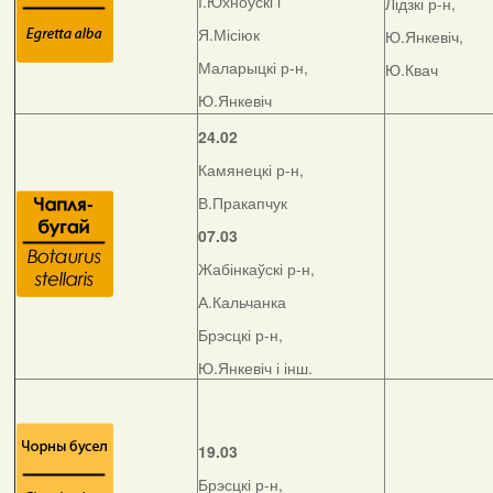
І.Юхноўскі і
Лідзкі р-н,
Я.Місіюк
Ю.Янкевіч,
Маларыцкі р-н,
Ю.Квач
Ю.Янкевіч
24.02
Камянецкі р-н,
В.Пракапчук
07.03
Жабінкаўскі р-н,
А.Кальчанка
Брэсцкі р-н,
Ю.Янкевіч і інш.
19.03
Брэсцкі р-н,