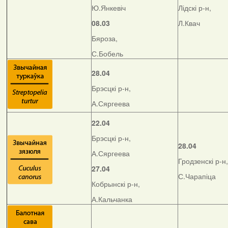
Ю.Янкевіч
Лідскі р-н,
08.03
Л.Квач
Бяроза,
С.Бобель
28.04
Брэсцкі р-н,
А.Сяргеева
22.04
Брэсцкі р-н,
28.04
А.Сяргеева
Гродзенскі р-н,
27.04
С.Чарапіца
Кобрынскі р-н,
А.Кальчанка