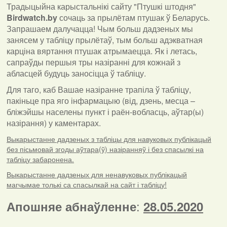
Традыцыйна карыстальнікі сайту "Птушкі штодня"
Birdwatch
.
by
сочаць за прылётам птушак ў Беларусь.
Запрашаем далучацца! Чым больш дадзеных мы
занясем у табліцу прылётаў, тым больш адэкватная
карціна вяртання птушак атрымаецца. Як і летась,
сапраўды першыя тры назіранні для кожнай з
абласцей будуць заносіцца ў табліцу.
Для таго, каб Вашае назіранне трапіла ў табліцу,
пакіньце пра яго інфармацыю (від, дзень, месца –
бліжэйшы населены пункт і раён-вобласць, аўтар(ы)
назірання) у каментарах
.
Выкарыстанне дадзеных з табліцы для навуковых публікацый
без пісьмовай згоды аўтара(ў) назіранняў і без спасылкі на
табліцу забаронена.
Выкарыстанне дадзеных для ненавуковых публікацый
магчымае толькі са спасылкай на сайт і табліцу!
:
Апошняе абнаўленне
28.05.2020