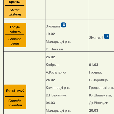
Зімавалі
19.02
Зімавалі
Маларыцкі р-н,
Ю.Янкевіч
26.02
Кобрын,
01.03
А.Кальчанка
Гродна,
24.02
С.Чарапіца
Камянецкі р-н,
Гродзенскі р-н,
В.Пракапчук
Ю.Шашэнька,
04.03
Дз.Вінчэўскі
Маларыцкі р-н,
20.03