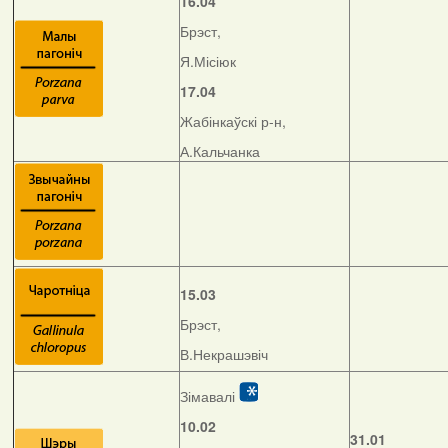
16.04
Брэст,
Я.Місіюк
17.04
Жабінкаўскі р-н,
А.Кальчанка
15.03
Брэст,
В.Некрашэвіч
Зімавалі
10.02
31.01