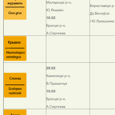
Маларыцкі р-н,
Бераставіцкі р-
Ю.Янкевіч
Дз.Вінчэўскі
16.02
і Ю.Лукашэнка
Брэсцкі р-н,
А.Сяргеева
29.02
Камянецкі р-н,
В.Пракапчук
10.03
Брэсцкі р-н,
А.Сяргеева