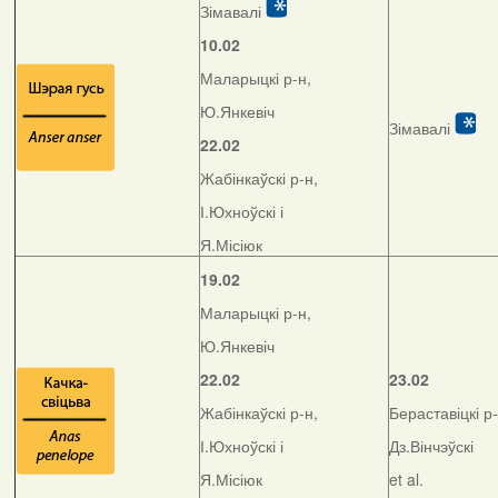
Зімавалі
10.02
Маларыцкі р-н,
Ю.Янкевіч
Зімавалі
22.02
Жабінкаўскі р-н,
І.Юхноўскі і
Я.Місіюк
19.02
Маларыцкі р-н,
Ю.Янкевіч
22.02
23.02
Жабінкаўскі р-н,
Бераставіцкі р-
І.Юхноўскі і
Дз.Вінчэўскі
Я.Місіюк
et al.