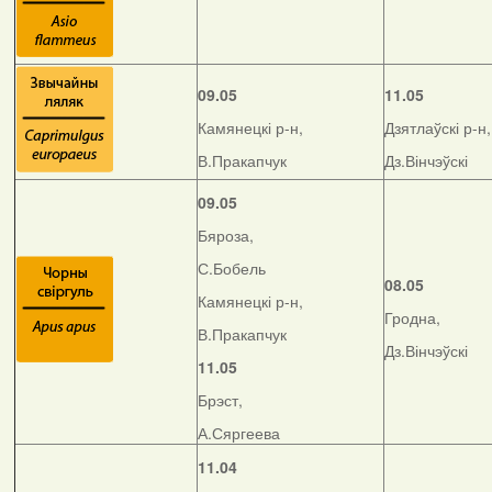
09.05
11.05
Камянецкі р-н,
Дзятлаўскі р-н,
В.Пракапчук
Дз.Вінчэўскі
09.05
Бяроза,
С.Бобель
08.05
Камянецкі р-н,
Гродна,
В.Пракапчук
Дз.Вінчэўскі
11.05
Брэст,
А.Сяргеева
11.04