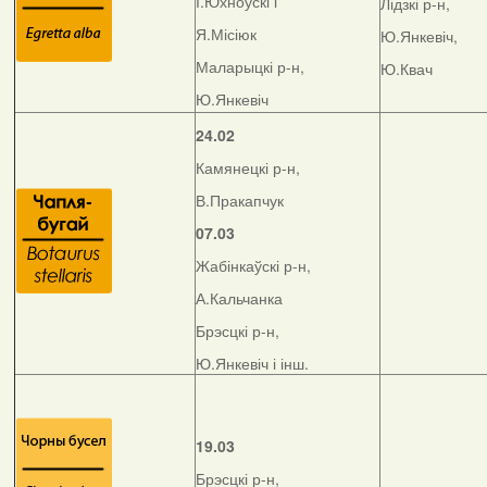
І.Юхноўскі і
Лідзкі р-н,
Я.Місіюк
Ю.Янкевіч,
Маларыцкі р-н,
Ю.Квач
Ю.Янкевіч
24.02
Камянецкі р-н,
В.Пракапчук
07.03
Жабінкаўскі р-н,
А.Кальчанка
Брэсцкі р-н,
Ю.Янкевіч і інш.
19.03
Брэсцкі р-н,