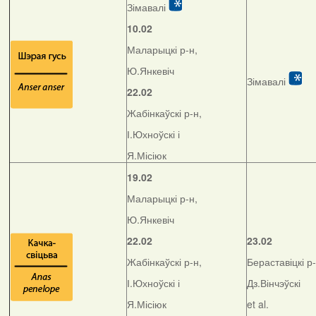
Зімавалі
10.02
Маларыцкі р-н,
Ю.Янкевіч
Зімавалі
22.02
Жабінкаўскі р-н,
І.Юхноўскі і
Я.Місіюк
19.02
Маларыцкі р-н,
Ю.Янкевіч
22.02
23.02
Жабінкаўскі р-н,
Бераставіцкі р-
І.Юхноўскі і
Дз.Вінчэўскі
Я.Місіюк
et al.