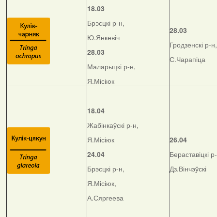
18.03
Брэсцкі р-н,
28.03
Ю.Янкевіч
Гродзенскі р-н,
28.03
С.Чарапіца
Маларыцкі р-н,
Я.Місіюк
18.04
Жабінкаўскі р-н,
Я.Місіюк
26.04
24.04
Бераставіцкі р-
Брэсцкі р-н,
Дз.Вінчэўскі
Я.Місіюк,
А.Сяргеева