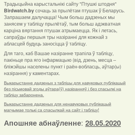
Традыцыйна карыстальнікі сайту "Птушкі штодня"
Birdwatch
.
by
сочаць за прылётам птушак ў Беларусь.
Запрашаем далучацца! Чым больш дадзеных мы
занясем у табліцу прылётаў, тым больш адэкватная
карціна вяртання птушак атрымаецца. Як і летась,
сапраўды першыя тры назіранні для кожнай з
абласцей будуць заносіцца ў табліцу.
Для таго, каб Вашае назіранне трапіла ў табліцу,
пакіньце пра яго інфармацыю (від, дзень, месца –
бліжэйшы населены пункт і раён-вобласць, аўтар(ы)
назірання) у каментарах
.
Выкарыстанне дадзеных з табліцы для навуковых публікацый
без пісьмовай згоды аўтара(ў) назіранняў і без спасылкі на
табліцу забаронена.
Выкарыстанне дадзеных для ненавуковых публікацый
магчымае толькі са спасылкай на сайт і табліцу!
:
Апошняе абнаўленне
28.05.2020