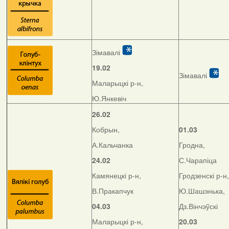
Зімавалі
19.02
Зімавалі
Маларыцкі р-н,
Ю.Янкевіч
26.02
Кобрын,
01.03
А.Кальчанка
Гродна,
24.02
С.Чарапіца
Камянецкі р-н,
Гродзенскі р-н,
В.Пракапчук
Ю.Шашэнька,
04.03
Дз.Вінчэўскі
Маларыцкі р-н,
20.03