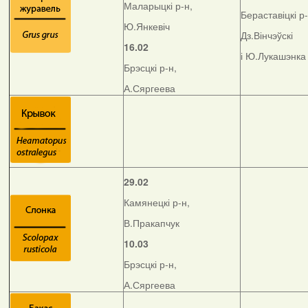
Маларыцкі р-н,
Бераставіцкі р-
Ю.Янкевіч
Дз.Вінчэўскі
16.02
і Ю.Лукашэнка
Брэсцкі р-н,
А.Сяргеева
29.02
Камянецкі р-н,
В.Пракапчук
10.03
Брэсцкі р-н,
А.Сяргеева