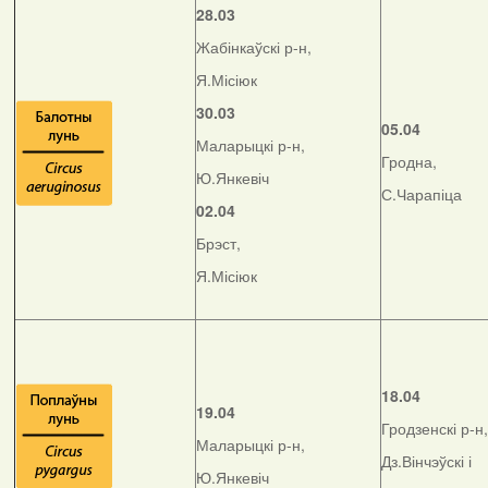
28.03
Жабінкаўскі р-н,
Я.Місіюк
30.03
05.04
Маларыцкі р-н,
Гродна,
Ю.Янкевіч
С.Чарапіца
02.04
Брэст,
Я.Місіюк
18.04
19.04
Гродзенскі р-н,
Маларыцкі р-н,
Дз.Вінчэўскі і
Ю.Янкевіч