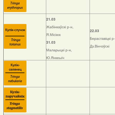
21.03
Жабінкаўскі р-н,
22.03
Я.Місіюк
Бераставіцкі р-
31.03
Дз.Вінчэўскі
Маларыцкі р-н,
Ю.Янкеыіч