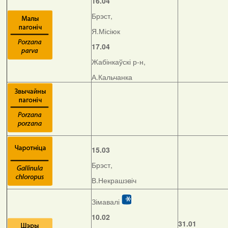
16.04
Брэст,
Я.Місіюк
17.04
Жабінкаўскі р-н,
А.Кальчанка
15.03
Брэст,
В.Некрашэвіч
Зімавалі
10.02
31.01