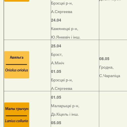
Брэсцкі р-н,
А.Сяргеева
24.04
Камянецкі р-н,
Ю.Янкевіч і інш.
25.04
Брэст,
08.05
А.Мініч
Гродна,
01.05
С.Чарапіца
Брэсцкі р-н,
А.Сяргеева
01.05
Маларыцкі р-н,
Дз.Кіцель і інш.
05.05