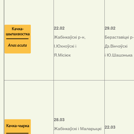
22.02
29.02
Жабінкаўскі р-н,
Бераставіцкі р-
І.Юхноўскі і
Дз.Вінчэўскі
Я.Місіюк
і Ю.Шашэнька
28.03
22.03
Жабінкаўскі і Маларыцкі