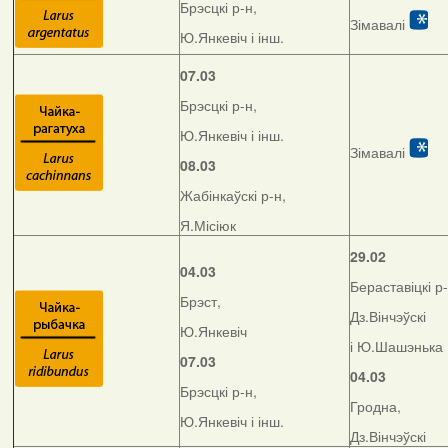
Брэсцкі р-н,
Зімавалі
Ю.Янкевіч і інш.
07.03
Брэсцкі р-н,
Ю.Янкевіч і інш.
Зімавалі
08.03
Жабінкаўскі р-н,
Я.Місіюк
29.02
04.03
Бераставіцкі р-
Брэст,
Дз.Вінчэўскі
Ю.Янкевіч
і Ю.Шашэнька
07.03
04.03
Брэсцкі р-н,
Гродна,
Ю.Янкевіч і інш.
Дз.Вінчэўскі