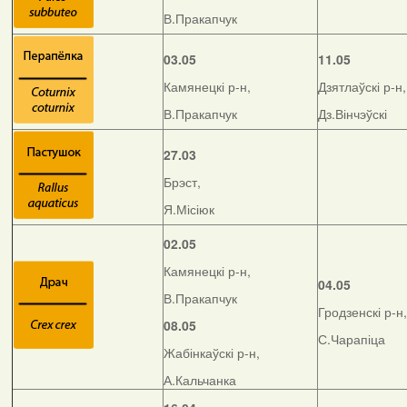
В.Пракапчук
03.05
11.05
Камянецкі р-н,
Дзятлаўскі р-н,
В.Пракапчук
Дз.Вінчэўскі
27.03
Брэст,
Я.Місіюк
02.05
Камянецкі р-н,
04.05
В.Пракапчук
Гродзенскі р-н,
08.05
С.Чарапіца
Жабінкаўскі р-н,
А.Кальчанка