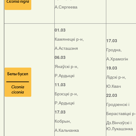
А.Сяргеева
01.03
Камянецкі р-н,
17.03
А.Асташэня
Гродна,
06.03
А.Храмогін
Янаўскі р-н,
19.03
Р.Ардыцкі
Лідскі р-н,
11.03
Ю.Квач
Брэсцкі р-н,
22.03
Р.Ардыцкі
Гродзенскі і
17.03
Бераставіцкі р
Кобрын,
Дз.Вінчэўскі і
Ю.Лукашэнка
А.Кальчанка