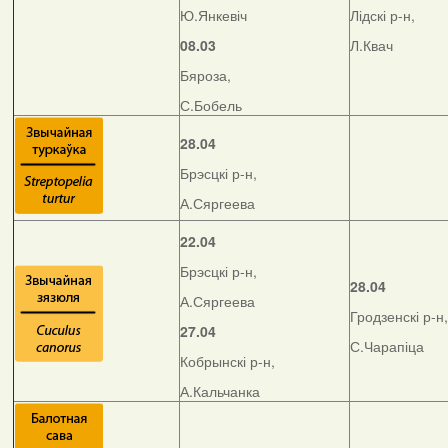
Ю.Янкевіч
Лідскі р-н,
08.03
Л.Квач
Бяроза,
С.Бобель
28.04
Брэсцкі р-н,
А.Сяргеева
22.04
Брэсцкі р-н,
28.04
А.Сяргеева
Гродзенскі р-н,
27.04
С.Чарапіца
Кобрынскі р-н,
А.Кальчанка