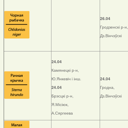
26.04
Гродзенскі р-н,
Дз.Вінчэўскі
24.04
Камянецкі р-н,
Ю.Янкевіч і інш.
24.04
24.04
Гродна,
Брэсцкі р-н,
Дз.Вінчэўскі
Я.Місіюк,
А.Сяргеева