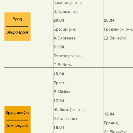
Камянецкі р-н,
В.Пракапчук
20.04
26.04
Брэсцкі р-н,
Гродзенскі р-н,
А.Сяргеева
Дз.Вінчэўскі
21.04
Бярозаўскі р-н,
С.Бобель
15.04
Брэст,
Я.Місіюк
17.04
Жабінкаўскі р-н,
12.04
А.Кальчанка
Гродна,
18.04
Дз.Вінчэўскі