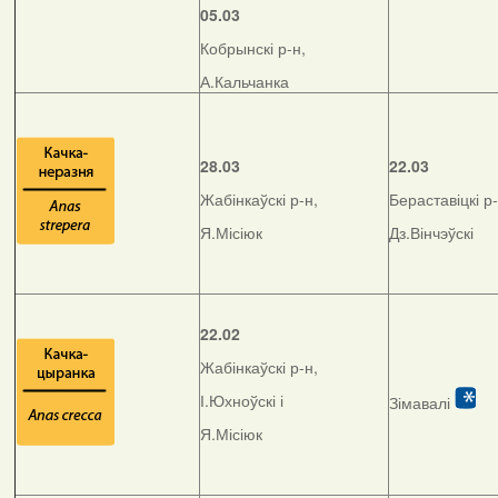
05.03
Кобрынскі р-н,
А.Кальчанка
28.03
22.03
Жабінкаўскі р-н,
Бераставіцкі р-
Я.Місіюк
Дз.Вінчэўскі
22.02
Жабінкаўскі р-н,
І.Юхноўскі і
Зімавалі
Я.Місіюк