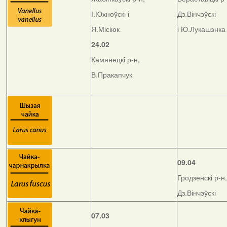
І.Юхноўскі і
Дз.Вінчэўскі
Я.Місіюк
і Ю.Лукашэнка
24.02
Камянецкі р-н,
В.Пракапчук
09.04
Гродзенскі р-н,
Дз.Вінчэўскі
07.03