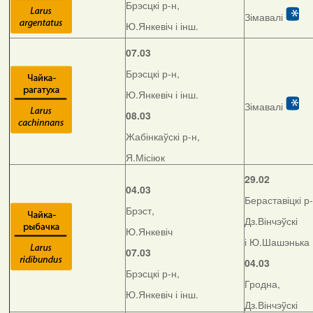
Брэсцкі р-н,
Зімавалі
Ю.Янкевіч і інш.
07.03
Брэсцкі р-н,
Ю.Янкевіч і інш.
Зімавалі
08.03
Жабінкаўскі р-н,
Я.Місіюк
29.02
04.03
Бераставіцкі р-
Брэст,
Дз.Вінчэўскі
Ю.Янкевіч
і Ю.Шашэнька
07.03
04.03
Брэсцкі р-н,
Гродна,
Ю.Янкевіч і інш.
Дз.Вінчэўскі