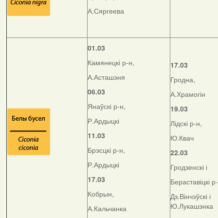
А.Сяргеева
01.03
Камянецкі р-н,
17.03
А.Асташэня
Гродна,
06.03
А.Храмогін
Янаўскі р-н,
19.03
Р.Ардыцкі
Лідскі р-н,
11.03
Ю.Квач
Брэсцкі р-н,
22.03
Р.Ардыцкі
Гродзенскі і
17.03
Бераставіцкі р
Кобрын,
Дз.Вінчэўскі і
Ю.Лукашэнка
А.Кальчанка