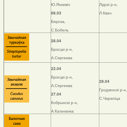
Ю.Янкевіч
Лідскі р-н,
08.03
Л.Квач
Бяроза,
С.Бобель
28.04
Брэсцкі р-н,
А.Сяргеева
22.04
Брэсцкі р-н,
28.04
А.Сяргеева
Гродзенскі р-н,
27.04
С.Чарапіца
Кобрынскі р-н,
А.Кальчанка