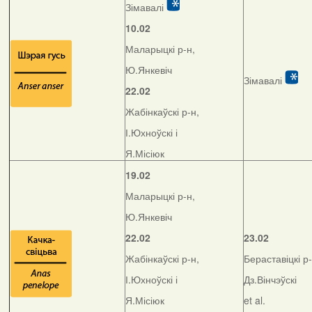
Зімавалі
10.02
Маларыцкі р-н,
Ю.Янкевіч
Зімавалі
22.02
Жабінкаўскі р-н,
І.Юхноўскі і
Я.Місіюк
19.02
Маларыцкі р-н,
Ю.Янкевіч
22.02
23.02
Жабінкаўскі р-н,
Бераставіцкі р-
І.Юхноўскі і
Дз.Вінчэўскі
Я.Місіюк
et al.