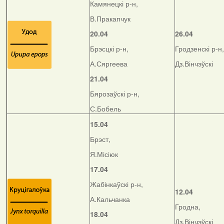
Камянецкі р-н,
В.Пракапчук
20.04
26.04
Брэсцкі р-н,
Гродзенскі р-н,
А.Сяргеева
Дз.Вінчэўскі
21.04
Бярозаўскі р-н,
С.Бобель
15.04
Брэст,
Я.Місіюк
17.04
Жабінкаўскі р-н,
12.04
А.Кальчанка
Гродна,
18.04
Дз.Вінчэўскі