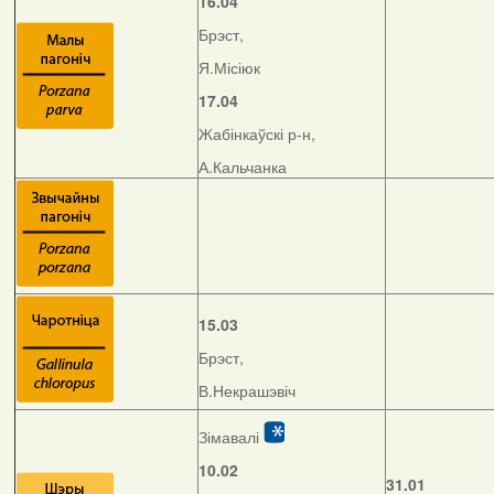
16.04
Брэст,
Я.Місіюк
17.04
Жабінкаўскі р-н,
А.Кальчанка
15.03
Брэст,
В.Некрашэвіч
Зімавалі
10.02
31.01