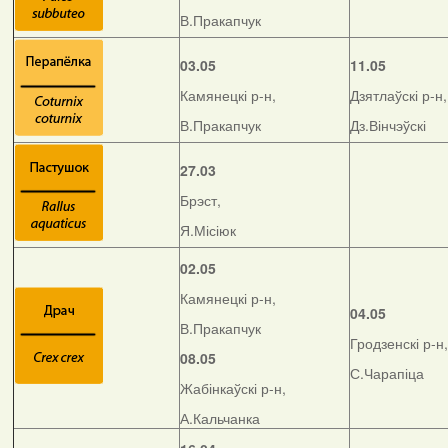
В.Пракапчук
03.05
11.05
Камянецкі р-н,
Дзятлаўскі р-н,
В.Пракапчук
Дз.Вінчэўскі
27.03
Брэст,
Я.Місіюк
02.05
Камянецкі р-н,
04.05
В.Пракапчук
Гродзенскі р-н,
08.05
С.Чарапіца
Жабінкаўскі р-н,
А.Кальчанка