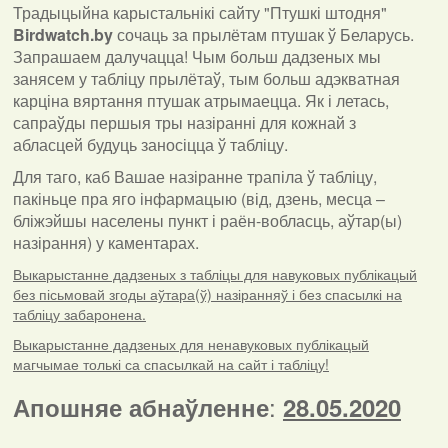
Традыцыйна карыстальнікі сайту "Птушкі штодня"
Birdwatch
.
by
сочаць за прылётам птушак ў Беларусь.
Запрашаем далучацца! Чым больш дадзеных мы
занясем у табліцу прылётаў, тым больш адэкватная
карціна вяртання птушак атрымаецца. Як і летась,
сапраўды першыя тры назіранні для кожнай з
абласцей будуць заносіцца ў табліцу.
Для таго, каб Вашае назіранне трапіла ў табліцу,
пакіньце пра яго інфармацыю (від, дзень, месца –
бліжэйшы населены пункт і раён-вобласць, аўтар(ы)
назірання) у каментарах
.
Выкарыстанне дадзеных з табліцы для навуковых публікацый
без пісьмовай згоды аўтара(ў) назіранняў і без спасылкі на
табліцу забаронена.
Выкарыстанне дадзеных для ненавуковых публікацый
магчымае толькі са спасылкай на сайт і табліцу!
:
Апошняе абнаўленне
28.05.2020