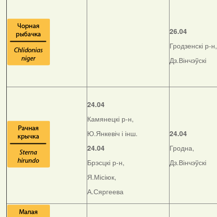
26.04
Гродзенскі р-н,
Дз.Вінчэўскі
24.04
Камянецкі р-н,
Ю.Янкевіч і інш.
24.04
24.04
Гродна,
Брэсцкі р-н,
Дз.Вінчэўскі
Я.Місіюк,
А.Сяргеева