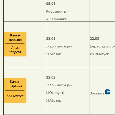
05.03
Кобрынскі р-н,
А.Кальчанка
28.03
22.03
Жабінкаўскі р-н,
Бераставіцкі р-
Я.Місіюк
Дз.Вінчэўскі
22.02
Жабінкаўскі р-н,
І.Юхноўскі і
Зімавалі
Я.Місіюк