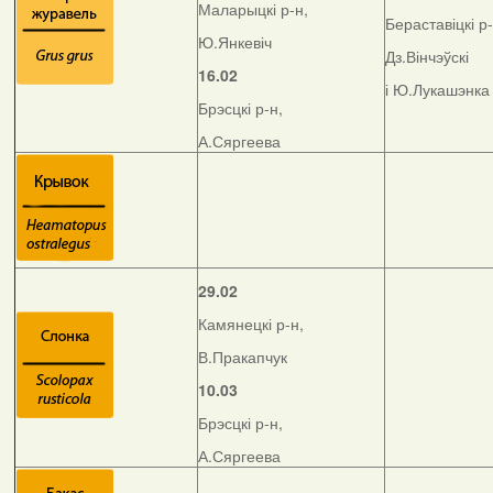
Маларыцкі р-н,
Бераставіцкі р-
Ю.Янкевіч
Дз.Вінчэўскі
16.02
і Ю.Лукашэнка
Брэсцкі р-н,
А.Сяргеева
29.02
Камянецкі р-н,
В.Пракапчук
10.03
Брэсцкі р-н,
А.Сяргеева