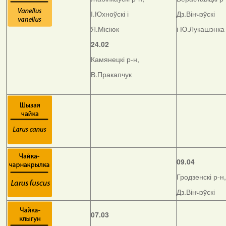
І.Юхноўскі і
Дз.Вінчэўскі
Я.Місіюк
і Ю.Лукашэнка
24.02
Камянецкі р-н,
В.Пракапчук
09.04
Гродзенскі р-н,
Дз.Вінчэўскі
07.03