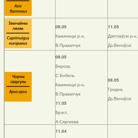
09.05
11.05
Камянецкі р-н,
Дзятлаўскі р-н,
В.Пракапчук
Дз.Вінчэўскі
09.05
Бяроза,
С.Бобель
08.05
Камянецкі р-н,
Гродна,
В.Пракапчук
Дз.Вінчэўскі
11.05
Брэст,
А.Сяргеева
11.04