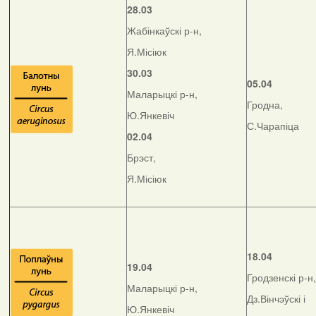
28.03
Жабінкаўскі р-н,
Я.Місіюк
30.03
05.04
Маларыцкі р-н,
Гродна,
Ю.Янкевіч
С.Чарапіца
02.04
Брэст,
Я.Місіюк
18.04
19.04
Гродзенскі р-н,
Маларыцкі р-н,
Дз.Вінчэўскі і
Ю.Янкевіч