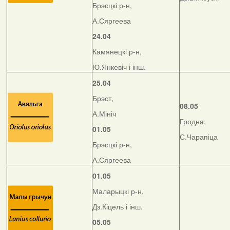
Брэсцкі р-н,
А.Сяргеева
24.04
Камянецкі р-н,
Ю.Янкевіч і інш.
25.04
Брэст,
08.05
А.Мініч
Гродна,
01.05
С.Чарапіца
Брэсцкі р-н,
А.Сяргеева
01.05
Маларыцкі р-н,
Дз.Кіцель і інш.
05.05