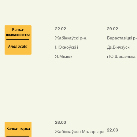
22.02
29.02
Жабінкаўскі р-н,
Бераставіцкі р-
І.Юхноўскі і
Дз.Вінчэўскі
Я.Місіюк
і Ю.Шашэнька
28.03
22.03
Жабінкаўскі і Маларыцкі