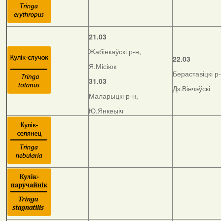
21.03
Жабінкаўскі р-н,
22.03
Я.Місіюк
Бераставіцкі р-
31.03
Дз.Вінчэўскі
Маларыцкі р-н,
Ю.Янкеыіч