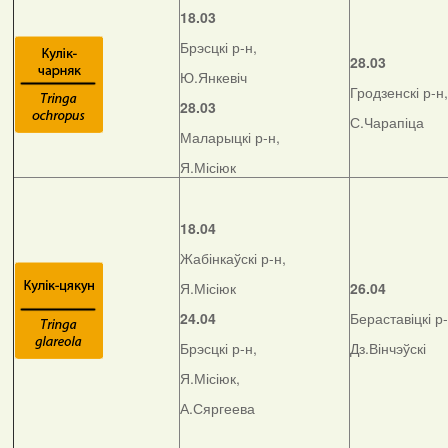
18.03
Брэсцкі р-н,
28.03
Ю.Янкевіч
Гродзенскі р-н,
28.03
С.Чарапіца
Маларыцкі р-н,
Я.Місіюк
18.04
Жабінкаўскі р-н,
Я.Місіюк
26.04
24.04
Бераставіцкі р-
Брэсцкі р-н,
Дз.Вінчэўскі
Я.Місіюк,
А.Сяргеева