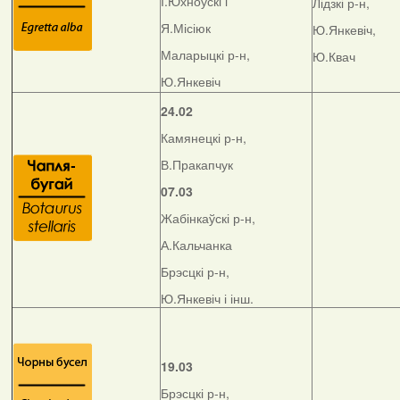
І.Юхноўскі і
Лідзкі р-н,
Я.Місіюк
Ю.Янкевіч,
Маларыцкі р-н,
Ю.Квач
Ю.Янкевіч
24.02
Камянецкі р-н,
В.Пракапчук
07.03
Жабінкаўскі р-н,
А.Кальчанка
Брэсцкі р-н,
Ю.Янкевіч і інш.
19.03
Брэсцкі р-н,