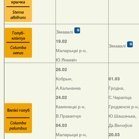
Зімавалі
19.02
Зімавалі
Маларыцкі р-н,
Ю.Янкевіч
26.02
Кобрын,
01.03
А.Кальчанка
Гродна,
24.02
С.Чарапіца
Камянецкі р-н,
Гродзенскі р-н,
В.Пракапчук
Ю.Шашэнька,
04.03
Дз.Вінчэўскі
Маларыцкі р-н,
20.03