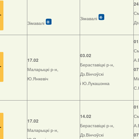
24
См
Зімавалі
Дз
Зімавалі
01
См
03.02
17.02
А.
Бераставіцкі р-н,
Маларыцкі р-н,
07
Дз.Вінчэўскі
Ю.Янкевіч
Мі
і Ю.Лукашэнка
С.
01
14.02
См
17.02
Бераставіцкі р-н,
А.
Маларыцкі р-н,
Дз.Вінчэўскі
07