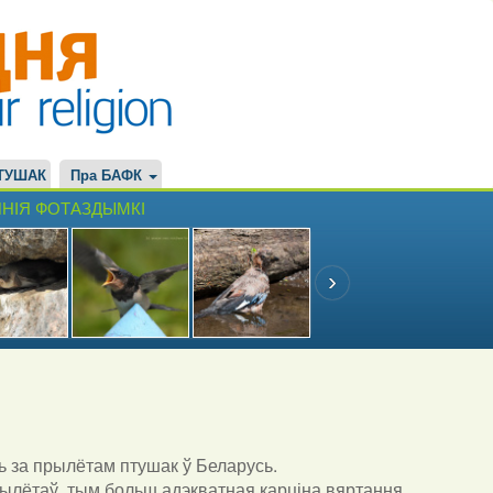
ТУШАК
Пра БАФК
НІЯ ФОТАЗДЫМКІ
ь за прылётам птушак ў Беларусь.
ылётаў, тым больш адэкватная карціна вяртання