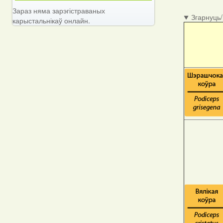
Зараз няма зарэгістраваных
Згарнуць
карыстальнікаў онлайн.