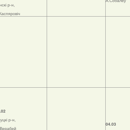
А.Собалеў
нскі р-н,
Каспяровіч
.02
уцкі р-н,
04.03
Верабей