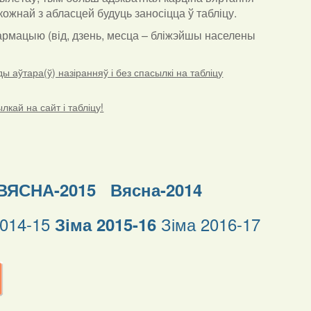
ожнай з абласцей будуць заносіцца ў табліцу.
нфармацыю (від, дзень, месца – бліжэйшы населены
 аўтара(ў) назіранняў і без спасылкі на табліцу
кай на сайт і табліцу!
ВЯСНА-2015
Вясна-2014
2014-15
Зіма 2016-17
Зіма 2015-16