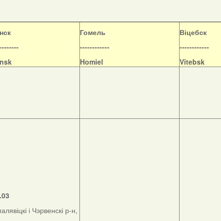
нск
Гомель
Віцебск
--------
------------
------------
nsk
Homiel
Vitebsk
.03
алявіцкі і Чэрвенскі р-н,