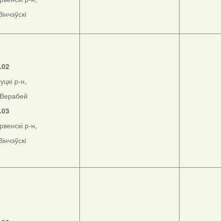
Вінчэўскі
.02
уцкі р-н,
Верабей
.03
рвенскі р-н,
Вінчэўскі