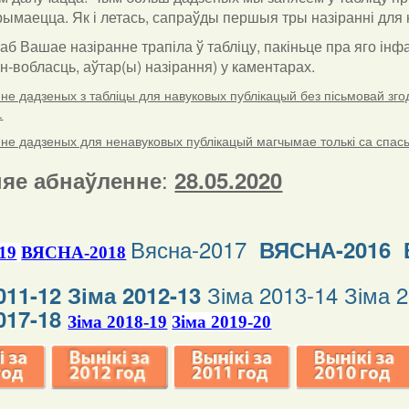
ымаецца. Як і летась, сапраўды першыя тры назіранні для к
каб Вашае назіранне трапіла ў табліцу, пакіньце пра яго і
ён-вобласць, аўтар(ы) назірання) у каментарах
.
е дадзеных з табліцы для навуковых публікацый без пісьмовай згоды
.
е дадзеных для ненавуковых публікацый магчымае толькі са спасыл
:
яе абнаўленне
28.05.2020
Вясна-2017
ВЯСНА-2016
19
ВЯСНА-2018
Зіма 2013-14
Зіма 
011-12
Зіма 2012-13
017-18
Зіма 2018-19
Зіма 2019-20