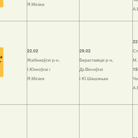
Я.Місіюк
А.
22
22.02
29.02
Сл
Жабінкаўскі р-н,
Бераставіцкі р-н,
М.
І.Юхноўскі і
Дз.Вінчэўскі
15
Я.Місіюк
і Ю.Шашэнька
Чэ
А.