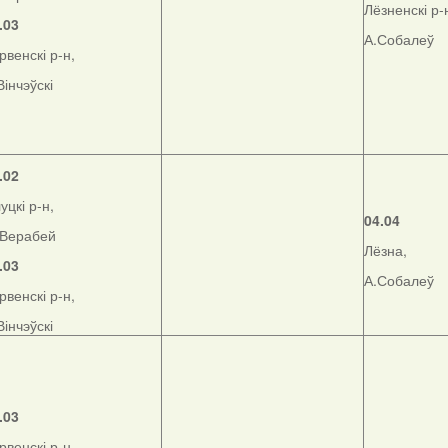
Лёзненскі р-
.03
А.Собалеў
рвенскі р-н,
Вінчэўскі
.02
уцкі р-н,
04.04
Верабей
Лёзна,
.03
А.Собалеў
рвенскі р-н,
Вінчэўскі
.03
рвенскі р-н,