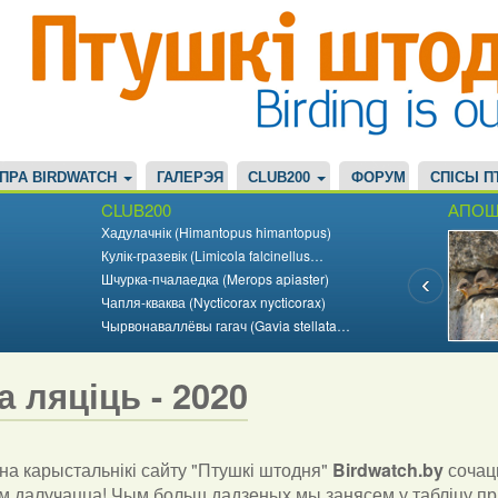
ПРА BIRDWATCH
ГАЛЕРЭЯ
CLUB200
ФОРУМ
СПІСЫ П
CLUB200
АПОШ
Хадулачнік (Himantopus himantopus)
Кулік-гразевік (Limicola falcinellus…
Шчурка-пчалаедка (Merops apiaster)
Чапля-кваква (Nycticorax nycticorax)
Чырвонаваллёвы гагач (Gavia stellata…
а ляціць - 2020
а карыстальнікі сайту "Птушкі штодня"
Birdwatch
.
by
сочац
 далучацца! Чым больш дадзеных мы занясем у табліцу пр