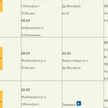
І.Юхноўскі і
Дз.Вінчэўскі
15
Я.Місіюк
et al.
Чэ
05.03
А.
Кобрынскі р-н,
А.Кальчанка
22
Сл
28.03
22.03
М.
Жабінкаўскі р-н,
Бераставіцкі р-н,
15
Я.Місіюк
Дз.Вінчэўскі
Чэ
А.
22.02
Жабінкаўскі р-н,
15
І.Юхноўскі і
Зімавалі
Чэ