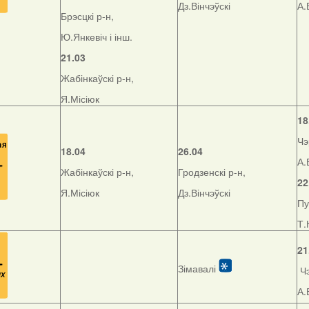
Дз.Вінчэўскі
А.
Брэсцкі р-н,
Ю.Янкевіч і інш.
21.03
Жабінкаўскі р-н,
Я.Місіюк
18
Чэ
18.04
26.04
А.
Жабінкаўскі р-н,
Гродзенскі р-н,
22
Я.Місіюк
Дз.Вінчэўскі
Пу
Т.
21
Зімавалі
Чэ
А.