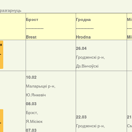
/разгарнуць
Б
рэст
Гродна
Мі
------------
------------
---
Brest
Hrodna
Mi
26.04
Гродзенскі р-н,
Дз.Вінчэўскі
10.02
Маларыцкі р-н,
Ю.Янкевіч
08.03
Брэст,
22.03
21
Я.Місіюк
Гродзенскі р-н,
См
07.03