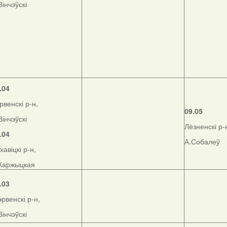
Вінчэўскі
.04
рвенскі р-н,
09.05
Вінчэўскі
Лёзненскі р-
.04
А.Собалеў
хавіцкі р-н,
Каржыцкая
.03
рвенскі р-н,
Вінчэўскі