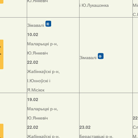
Ю.Янкевіч
і Ю.Лукашэнка
Мі
С.
Зімавалі
10.02
Маларыцкі р-н,
Ю.Янкевіч
Зімавалі
22.02
Жабінкаўскі р-н,
І.Юхноўскі і
Я.Місіюк
19.02
Маларыцкі р-н,
Ю.Янкевіч
22
22.02
23.02
Сл
Жабінкаўскі р-н,
Бераставіцкі р-н,
М.