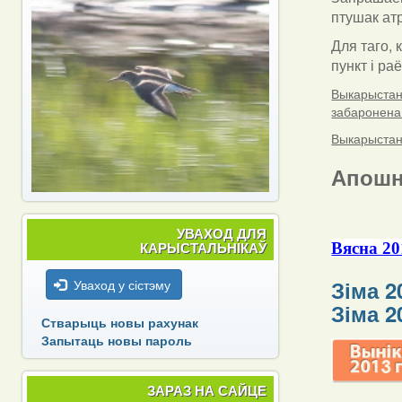
птушак атр
Для таго, 
пункт і ра
Выкарыстанн
забаронена
Выкарыстанн
Апошн
УВАХОД ДЛЯ
КАРЫСТАЛЬНІКАЎ
Вясна 20
Зіма 2
Уваход у сістэму
Зіма 2
Стварыць новы рахунак
Запытаць новы пароль
ЗАРАЗ НА САЙЦЕ