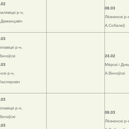
.02
08.03
алявіцкі р-н,
Лёзненскі р-
.Даманцэвіч
А.Собалеў
.03
ілавіцкі р-н,
Вінчэўскі
24.02
.03
Мёрскі і Док
нскі р-н,
А.Вінчэўскі
Каспяровіч
.03
ілавіцкі р-н,
08.03
Вінчэўскі
Лёзненскі р-
.03