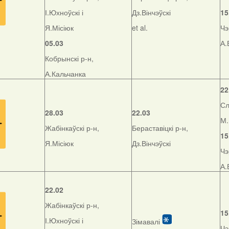
І.Юхноўскі і
Дз.Вінчэўскі
15
Я.Місіюк
et al.
Чэ
05.03
А.
Кобрынскі р-н,
А.Кальчанка
22
Сл
28.03
22.03
М.
Жабінкаўскі р-н,
Бераставіцкі р-н,
15
Я.Місіюк
Дз.Вінчэўскі
Чэ
А.
22.02
Жабінкаўскі р-н,
15
І.Юхноўскі і
Зімавалі
Чэ