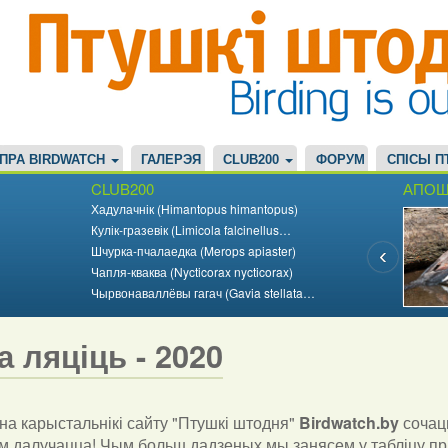
ПРА BIRDWATCH
ГАЛЕРЭЯ
CLUB200
ФОРУМ
СПІСЫ П
CLUB200
АПОШ
Хадулачнік (Himantopus himantopus)
Кулік-гразевік (Limicola falcinellus…
Шчурка-пчалаедка (Merops apiaster)
Чапля-кваква (Nycticorax nycticorax)
Чырвонаваллёвы гагач (Gavia stellata…
а ляціць - 2020
а карыстальнікі сайту "Птушкі штодня"
Birdwatch
.
by
сочац
 далучацца! Чым больш дадзеных мы занясем у табліцу пр