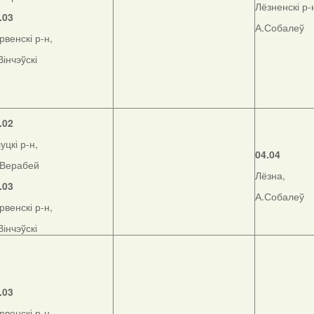
Лёзненскі р-
.03
А.Собалеў
рвенскі р-н,
Вінчэўскі
.02
уцкі р-н,
04.04
Верабей
Лёзна,
.03
А.Собалеў
рвенскі р-н,
Вінчэўскі
.03
рвенскі р-н,