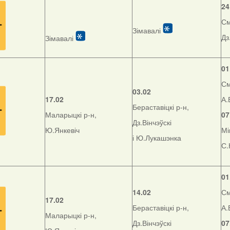
24
См
Зімавалі
Дз
Зімавалі
01
См
03.02
17.02
А.
Бераставіцкі р-н,
Маларыцкі р-н,
07
Дз.Вінчэўскі
Ю.Янкевіч
Мі
і Ю.Лукашэнка
С.
01
14.02
См
17.02
Бераставіцкі р-н,
А.
Маларыцкі р-н,
Дз.Вінчэўскі
07