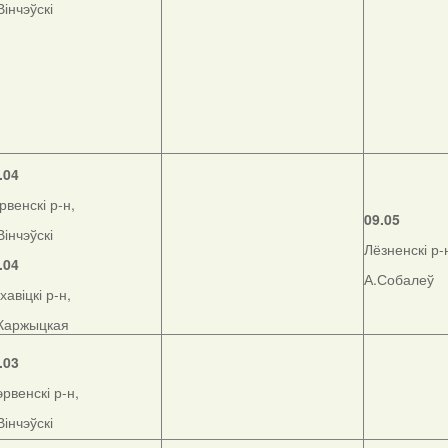
Вінчэўскі
.04
рвенскі р-н,
09.05
Вінчэўскі
Лёзненскі р-
.04
А.Собалеў
хавіцкі р-н,
Каржыцкая
.03
рвенскі р-н,
Вінчэўскі