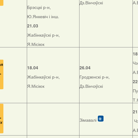
Дз.Вінчэўскі
А.
Брэсцкі р-н,
Ю.Янкевіч і інш.
21.03
Жабінкаўскі р-н,
Я.Місіюк
18
Чэ
18.04
26.04
А.
Жабінкаўскі р-н,
Гродзенскі р-н,
22
Я.Місіюк
Дз.Вінчэўскі
Пу
Т.
21
Зімавалі
Чэ
А.