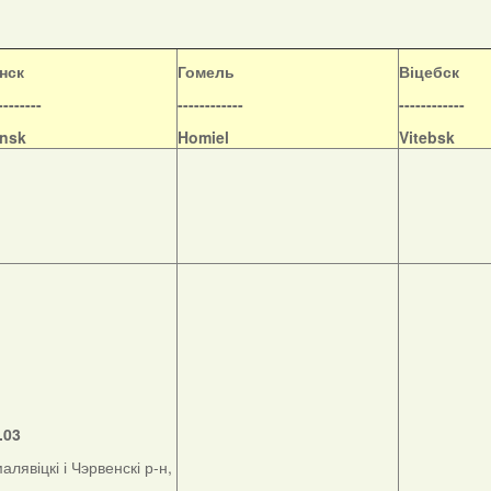
нск
Гомель
Віцебск
--------
------------
------------
nsk
Homiel
Vitebsk
.03
алявіцкі і Чэрвенскі р-н,