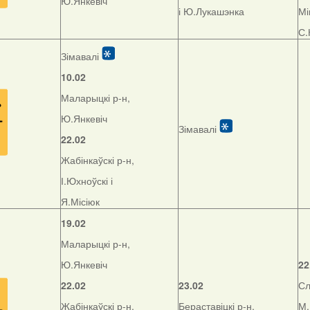
Ю.Янкевіч
і Ю.Лукашэнка
Мі
С.
Зімавалі
10.02
Маларыцкі р-н,
Ю.Янкевіч
Зімавалі
22.02
Жабінкаўскі р-н,
І.Юхноўскі і
Я.Місіюк
19.02
Маларыцкі р-н,
Ю.Янкевіч
22
22.02
23.02
Сл
Жабінкаўскі р-н,
Бераставіцкі р-н,
М.