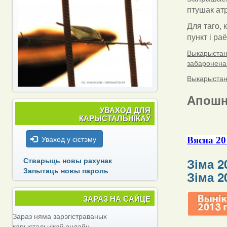
птушак атр
Для таго, 
пункт і ра
Выкарыстанн
забаронена
Выкарыстанн
Апошн
УВАХОД ДЛЯ
КАРЫСТАЛЬНІКАЎ
Уваход у сістэму
Вясна 20
Стварыць новы рахунак
Зіма 2
Запытаць новы пароль
Зіма 2
ЗАРАЗ НА САЙЦЕ
Зараз няма зарэгістраваных
карыстальнікаў онлайн.