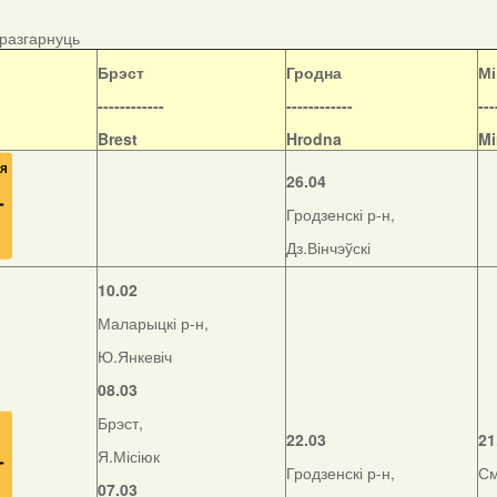
/разгарнуць
Б
рэст
Гродна
Мі
------------
------------
---
Brest
Hrodna
Mi
26.04
Гродзенскі р-н,
Дз.Вінчэўскі
10.02
Маларыцкі р-н,
Ю.Янкевіч
08.03
Брэст,
22.03
21
Я.Місіюк
Гродзенскі р-н,
См
07.03