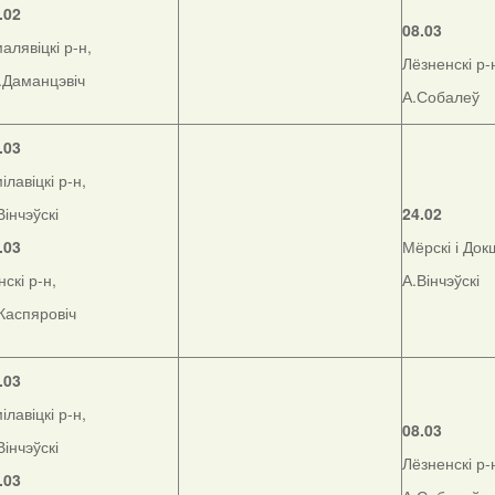
.02
08.03
алявіцкі р-н,
Лёзненскі р-
.Даманцэвіч
А.Собалеў
.03
ілавіцкі р-н,
Вінчэўскі
24.02
.03
Мёрскі і Док
нскі р-н,
А.Вінчэўскі
Каспяровіч
.03
ілавіцкі р-н,
08.03
Вінчэўскі
Лёзненскі р-
.03