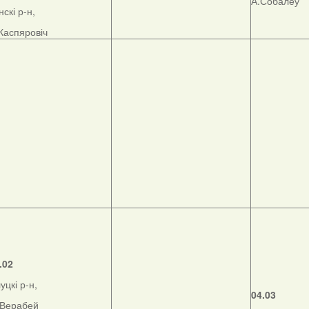
А.Собалеў
нскі р-н,
Каспяровіч
.02
уцкі р-н,
04.03
Верабей