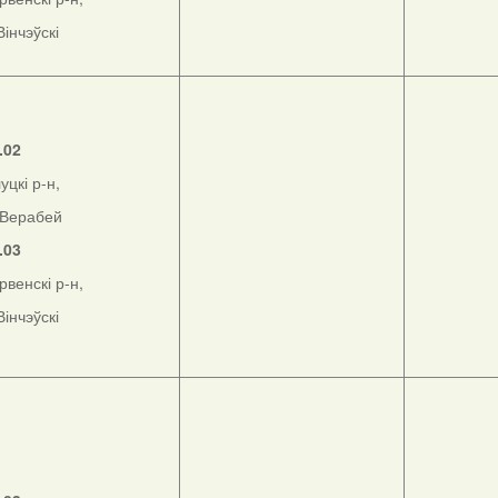
Вінчэўскі
.02
уцкі р-н,
Верабей
.03
рвенскі р-н,
Вінчэўскі