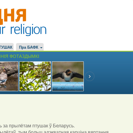
ТУШАК
Пра БАФК
НІЯ ФОТАЗДЫМКІ
ь за прылётам птушак ў Беларусь.
ылётаў, тым больш адэкватная карціна вяртання