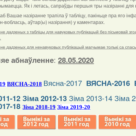
ымаецца. Як і летась, сапраўды першыя тры назіранні для к
каб Вашае назіранне трапіла ў табліцу, пакіньце пра яго і
ён-вобласць, аўтар(ы) назірання) у каментарах
.
е дадзеных з табліцы для навуковых публікацый без пісьмовай згоды
.
е дадзеных для ненавуковых публікацый магчымае толькі са спасыл
:
яе абнаўленне
28.05.2020
Вясна-2017
ВЯСНА-2016
19
ВЯСНА-2018
Зіма 2013-14
Зіма 
011-12
Зіма 2012-13
017-18
Зіма 2018-19
Зіма 2019-20