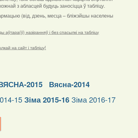
ожнай з абласцей будуць заносіцца ў табліцу.
нфармацыю (від, дзень, месца – бліжэйшы населены
 аўтара(ў) назіранняў і без спасылкі на табліцу
кай на сайт і табліцу!
ВЯСНА-2015
Вясна-2014
2014-15
Зіма 2016-17
Зіма 2015-16