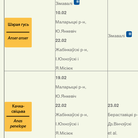
Зімавалі
10.02
Маларыцкі р-н,
Ю.Янкевіч
Зімавалі
22.02
Жабінкаўскі р-н,
І.Юхноўскі і
Я.Місіюк
19.02
Маларыцкі р-н,
Ю.Янкевіч
22.02
23.02
Жабінкаўскі р-н,
Бераставіцкі р-
І.Юхноўскі і
Дз.Вінчэўскі
Я.Місіюк
et al.