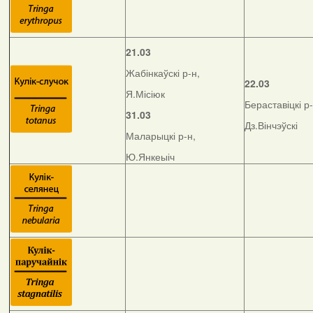
21.03
Жабінкаўскі р-н,
22.03
Я.Місіюк
Бераставіцкі р-
31.03
Дз.Вінчэўскі
Маларыцкі р-н,
Ю.Янкеыіч