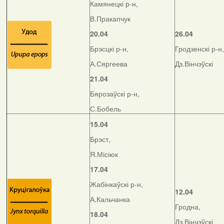
Камянецкі р-н,
В.Пракапчук
20.04
26.04
Брэсцкі р-н,
Гродзенскі р-н,
А.Сяргеева
Дз.Вінчэўскі
21.04
Бярозаўскі р-н,
С.Бобель
15.04
Брэст,
Я.Місіюк
17.04
Жабінкаўскі р-н,
12.04
А.Кальчанка
Гродна,
18.04
Дз.Вінчэўскі