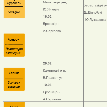
Маларыцкі р-н,
Бераставіцкі р-
Ю.Янкевіч
Дз.Вінчэўскі
16.02
і Ю.Лукашэнка
Брэсцкі р-н,
А.Сяргеева
29.02
Камянецкі р-н,
В.Пракапчук
10.03
Брэсцкі р-н,
А.Сяргеева