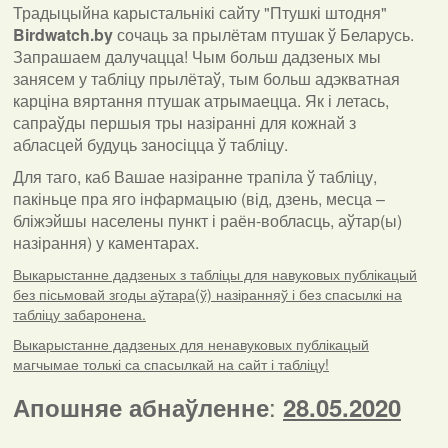
Традыцыйна карыстальнікі сайту "Птушкі штодня"
Birdwatch
.
by
сочаць за прылётам птушак ў Беларусь.
Запрашаем далучацца! Чым больш дадзеных мы
занясем у табліцу прылётаў, тым больш адэкватная
карціна вяртання птушак атрымаецца. Як і летась,
сапраўды першыя тры назіранні для кожнай з
абласцей будуць заносіцца ў табліцу.
Для таго, каб Вашае назіранне трапіла ў табліцу,
пакіньце пра яго інфармацыю (від, дзень, месца –
бліжэйшы населены пункт і раён-вобласць, аўтар(ы)
назірання) у каментарах
.
Выкарыстанне дадзеных з табліцы для навуковых публікацый
без пісьмовай згоды аўтара(ў) назіранняў і без спасылкі на
табліцу забаронена.
Выкарыстанне дадзеных для ненавуковых публікацый
магчымае толькі са спасылкай на сайт і табліцу!
:
Апошняе абнаўленне
28.05.2020