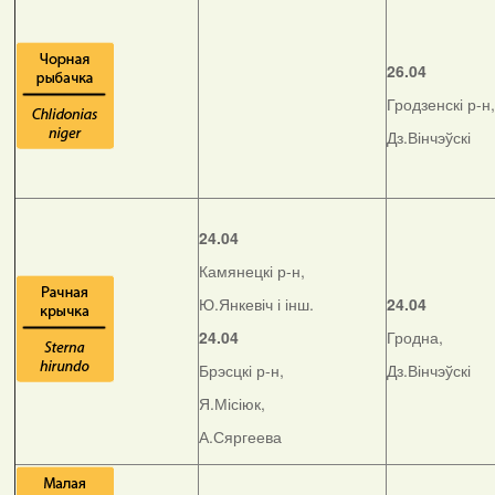
26.04
Гродзенскі р-н,
Дз.Вінчэўскі
24.04
Камянецкі р-н,
Ю.Янкевіч і інш.
24.04
24.04
Гродна,
Брэсцкі р-н,
Дз.Вінчэўскі
Я.Місіюк,
А.Сяргеева