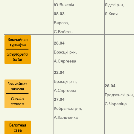
Ю.Янкевіч
Лідскі р-н,
08.03
Л.Квач
Бяроза,
С.Бобель
28.04
Брэсцкі р-н,
А.Сяргеева
22.04
Брэсцкі р-н,
28.04
А.Сяргеева
Гродзенскі р-н,
27.04
С.Чарапіца
Кобрынскі р-н,
А.Кальчанка