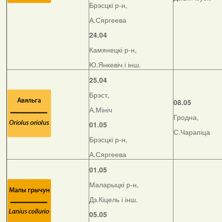
Брэсцкі р-н,
А.Сяргеева
24.04
Камянецкі р-н,
Ю.Янкевіч і інш.
25.04
Брэст,
08.05
А.Мініч
Гродна,
01.05
С.Чарапіца
Брэсцкі р-н,
А.Сяргеева
01.05
Маларыцкі р-н,
Дз.Кіцель і інш.
05.05