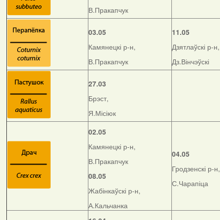
В.Пракапчук
03.05
11.05
Камянецкі р-н,
Дзятлаўскі р-н,
В.Пракапчук
Дз.Вінчэўскі
27.03
Брэст,
Я.Місіюк
02.05
Камянецкі р-н,
04.05
В.Пракапчук
Гродзенскі р-н,
08.05
С.Чарапіца
Жабінкаўскі р-н,
А.Кальчанка