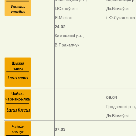
І.Юхноўскі і
Дз.Вінчэўскі
Я.Місіюк
і Ю.Лукашэнка
24.02
Камянецкі р-н,
В.Пракапчук
09.04
Гродзенскі р-н,
Дз.Вінчэўскі
07.03