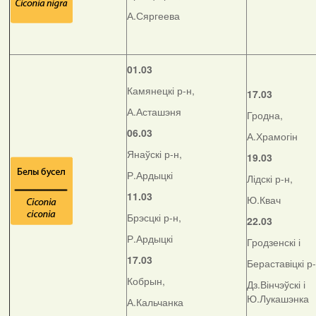
А.Сяргеева
01.03
Камянецкі р-н,
17.03
А.Асташэня
Гродна,
06.03
А.Храмогін
Янаўскі р-н,
19.03
Р.Ардыцкі
Лідскі р-н,
11.03
Ю.Квач
Брэсцкі р-н,
22.03
Р.Ардыцкі
Гродзенскі і
17.03
Бераставіцкі р
Кобрын,
Дз.Вінчэўскі і
Ю.Лукашэнка
А.Кальчанка