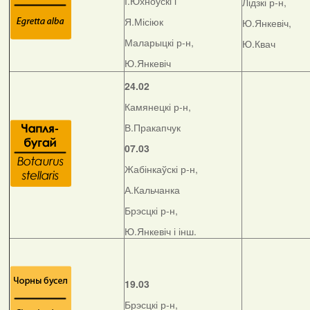
І.Юхноўскі і
Лідзкі р-н,
Я.Місіюк
Ю.Янкевіч,
Маларыцкі р-н,
Ю.Квач
Ю.Янкевіч
24.02
Камянецкі р-н,
В.Пракапчук
07.03
Жабінкаўскі р-н,
А.Кальчанка
Брэсцкі р-н,
Ю.Янкевіч і інш.
19.03
Брэсцкі р-н,