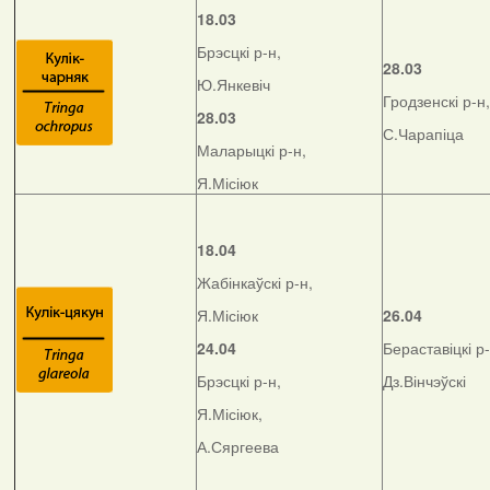
18.03
Брэсцкі р-н,
28.03
Ю.Янкевіч
Гродзенскі р-н,
28.03
С.Чарапіца
Маларыцкі р-н,
Я.Місіюк
18.04
Жабінкаўскі р-н,
Я.Місіюк
26.04
24.04
Бераставіцкі р-
Брэсцкі р-н,
Дз.Вінчэўскі
Я.Місіюк,
А.Сяргеева