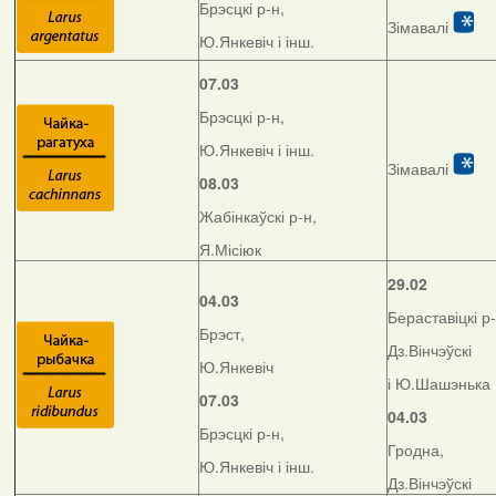
Брэсцкі р-н,
Зімавалі
Ю.Янкевіч і інш.
07.03
Брэсцкі р-н,
Ю.Янкевіч і інш.
Зімавалі
08.03
Жабінкаўскі р-н,
Я.Місіюк
29.02
04.03
Бераставіцкі р-
Брэст,
Дз.Вінчэўскі
Ю.Янкевіч
і Ю.Шашэнька
07.03
04.03
Брэсцкі р-н,
Гродна,
Ю.Янкевіч і інш.
Дз.Вінчэўскі