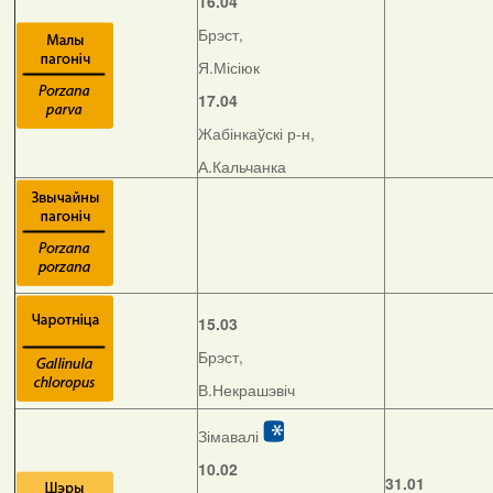
16.04
Брэст,
Я.Місіюк
17.04
Жабінкаўскі р-н,
А.Кальчанка
15.03
Брэст,
В.Некрашэвіч
Зімавалі
10.02
31.01