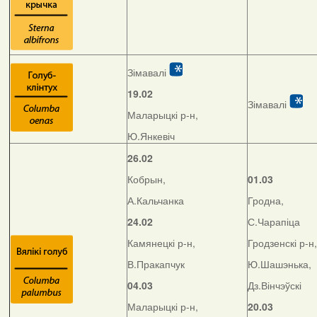
Зімавалі
19.02
Зімавалі
Маларыцкі р-н,
Ю.Янкевіч
26.02
Кобрын,
01.03
А.Кальчанка
Гродна,
24.02
С.Чарапіца
Камянецкі р-н,
Гродзенскі р-н,
В.Пракапчук
Ю.Шашэнька,
04.03
Дз.Вінчэўскі
Маларыцкі р-н,
20.03