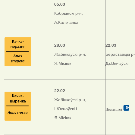
05.03
Кобрынскі р-н,
А.Кальчанка
28.03
22.03
Жабінкаўскі р-н,
Бераставіцкі р-
Я.Місіюк
Дз.Вінчэўскі
22.02
Жабінкаўскі р-н,
І.Юхноўскі і
Зімавалі
Я.Місіюк