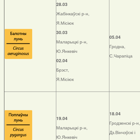
28.03
Жабінкаўскі р-н,
Я.Місіюк
30.03
05.04
Маларыцкі р-н,
Гродна,
Ю.Янкевіч
С.Чарапіца
02.04
Брэст,
Я.Місіюк
18.04
19.04
Гродзенскі р-н,
Маларыцкі р-н,
Дз.Вінчэўскі і
Ю.Янкевіч