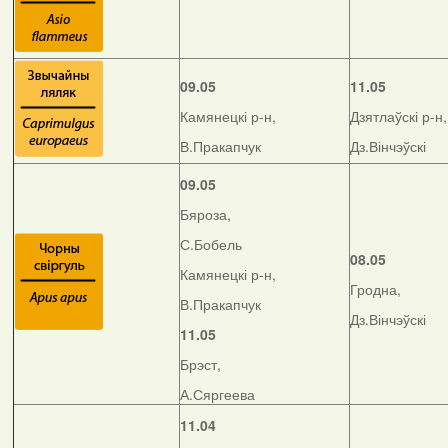
09.05
11.05
Камянецкі р-н,
Дзятлаўскі р-н,
В.Пракапчук
Дз.Вінчэўскі
09.05
Бяроза,
С.Бобель
08.05
Камянецкі р-н,
Гродна,
В.Пракапчук
Дз.Вінчэўскі
11.05
Брэст,
А.Сяргеева
11.04