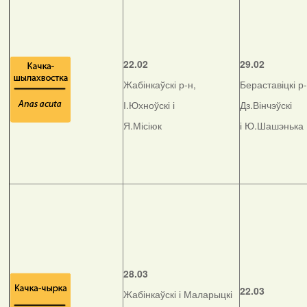
22.02
29.02
Жабінкаўскі р-н,
Бераставіцкі р-
І.Юхноўскі і
Дз.Вінчэўскі
Я.Місіюк
і Ю.Шашэнька
28.03
22.03
Жабінкаўскі і Маларыцкі