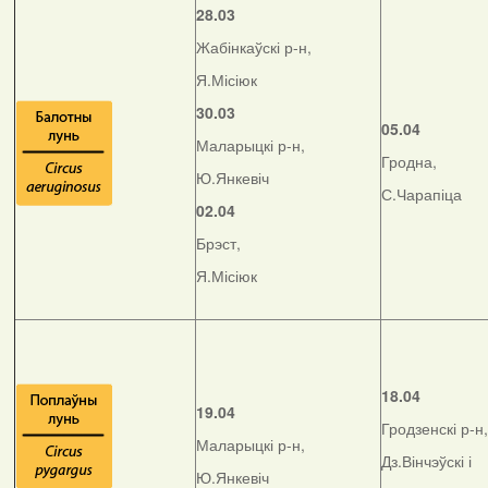
28.03
Жабінкаўскі р-н,
Я.Місіюк
30.03
05.04
Маларыцкі р-н,
Гродна,
Ю.Янкевіч
С.Чарапіца
02.04
Брэст,
Я.Місіюк
18.04
19.04
Гродзенскі р-н,
Маларыцкі р-н,
Дз.Вінчэўскі і
Ю.Янкевіч