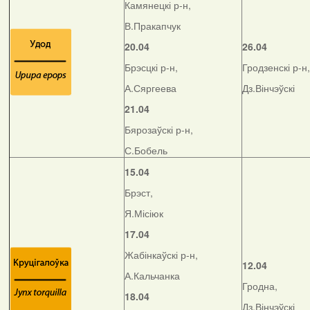
Камянецкі р-н,
В.Пракапчук
20.04
26.04
Брэсцкі р-н,
Гродзенскі р-н,
А.Сяргеева
Дз.Вінчэўскі
21.04
Бярозаўскі р-н,
С.Бобель
15.04
Брэст,
Я.Місіюк
17.04
Жабінкаўскі р-н,
12.04
А.Кальчанка
Гродна,
18.04
Дз.Вінчэўскі