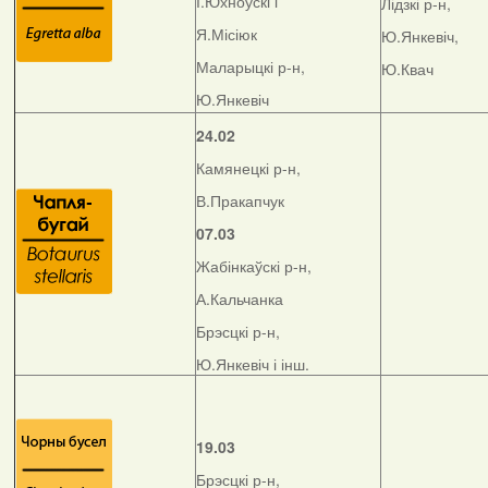
І.Юхноўскі і
Лідзкі р-н,
Я.Місіюк
Ю.Янкевіч,
Маларыцкі р-н,
Ю.Квач
Ю.Янкевіч
24.02
Камянецкі р-н,
В.Пракапчук
07.03
Жабінкаўскі р-н,
А.Кальчанка
Брэсцкі р-н,
Ю.Янкевіч і інш.
19.03
Брэсцкі р-н,