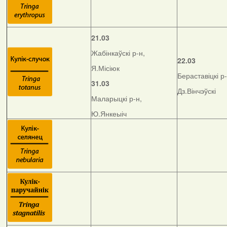
21.03
Жабінкаўскі р-н,
22.03
Я.Місіюк
Бераставіцкі р-
31.03
Дз.Вінчэўскі
Маларыцкі р-н,
Ю.Янкеыіч