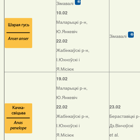
Зімавалі
10.02
Маларыцкі р-н,
Ю.Янкевіч
Зімавалі
22.02
Жабінкаўскі р-н,
І.Юхноўскі і
Я.Місіюк
19.02
Маларыцкі р-н,
Ю.Янкевіч
22.02
23.02
Жабінкаўскі р-н,
Бераставіцкі р-
І.Юхноўскі і
Дз.Вінчэўскі
Я.Місіюк
et al.