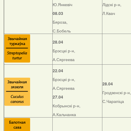
Ю.Янкевіч
Лідскі р-н,
08.03
Л.Квач
Бяроза,
С.Бобель
28.04
Брэсцкі р-н,
А.Сяргеева
22.04
Брэсцкі р-н,
28.04
А.Сяргеева
Гродзенскі р-н,
27.04
С.Чарапіца
Кобрынскі р-н,
А.Кальчанка