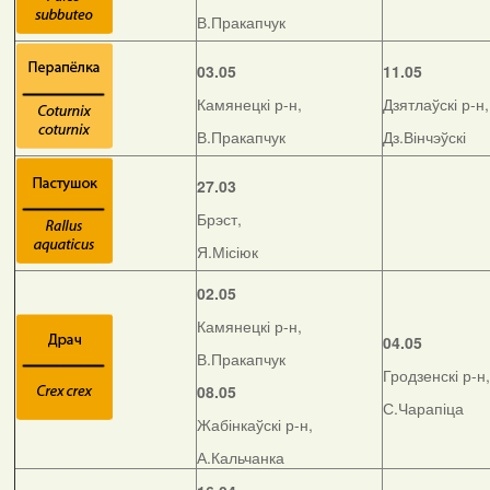
В.Пракапчук
03.05
11.05
Камянецкі р-н,
Дзятлаўскі р-н,
В.Пракапчук
Дз.Вінчэўскі
27.03
Брэст,
Я.Місіюк
02.05
Камянецкі р-н,
04.05
В.Пракапчук
Гродзенскі р-н,
08.05
С.Чарапіца
Жабінкаўскі р-н,
А.Кальчанка