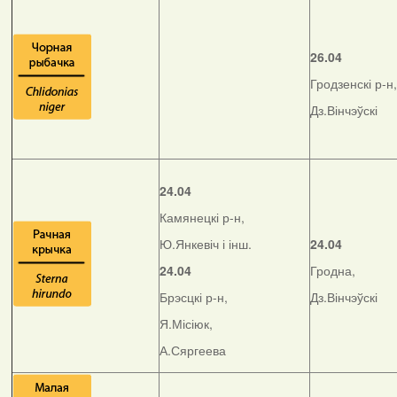
26.04
Гродзенскі р-н,
Дз.Вінчэўскі
24.04
Камянецкі р-н,
Ю.Янкевіч і інш.
24.04
24.04
Гродна,
Брэсцкі р-н,
Дз.Вінчэўскі
Я.Місіюк,
А.Сяргеева