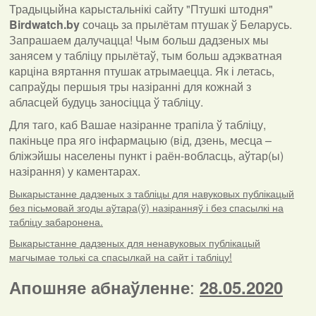
Традыцыйна карыстальнікі сайту "Птушкі штодня"
Birdwatch
.
by
сочаць за прылётам птушак ў Беларусь.
Запрашаем далучацца! Чым больш дадзеных мы
занясем у табліцу прылётаў, тым больш адэкватная
карціна вяртання птушак атрымаецца. Як і летась,
сапраўды першыя тры назіранні для кожнай з
абласцей будуць заносіцца ў табліцу.
Для таго, каб Вашае назіранне трапіла ў табліцу,
пакіньце пра яго інфармацыю (від, дзень, месца –
бліжэйшы населены пункт і раён-вобласць, аўтар(ы)
назірання) у каментарах
.
Выкарыстанне дадзеных з табліцы для навуковых публікацый
без пісьмовай згоды аўтара(ў) назіранняў і без спасылкі на
табліцу забаронена.
Выкарыстанне дадзеных для ненавуковых публікацый
магчымае толькі са спасылкай на сайт і табліцу!
:
Апошняе абнаўленне
28.05.2020