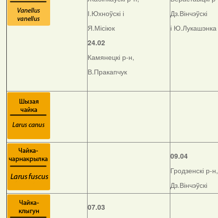
І.Юхноўскі і
Дз.Вінчэўскі
Я.Місіюк
і Ю.Лукашэнка
24.02
Камянецкі р-н,
В.Пракапчук
09.04
Гродзенскі р-н,
Дз.Вінчэўскі
07.03