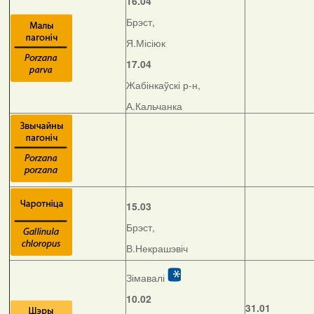
16.04
Брэст,
Я.Місіюк
17.04
Жабінкаўскі р-н,
А.Кальчанка
15.03
Брэст,
В.Некрашэвіч
Зімавалі
10.02
31.01