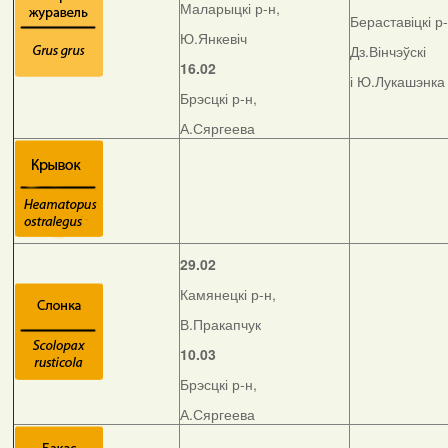
Маларыцкі р-н,
Бераставіцкі р-
Ю.Янкевіч
Дз.Вінчэўскі
16.02
і Ю.Лукашэнка
Брэсцкі р-н,
А.Сяргеева
29.02
Камянецкі р-н,
В.Пракапчук
10.03
Брэсцкі р-н,
А.Сяргеева