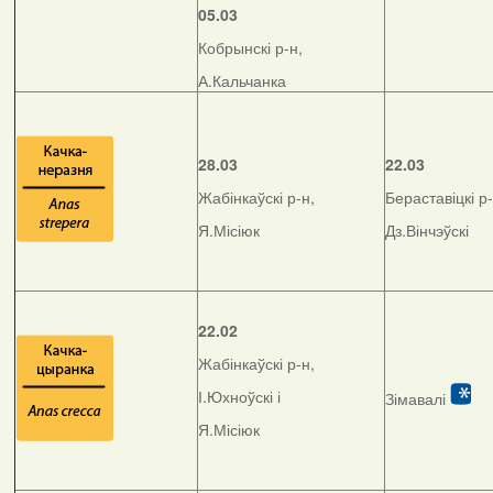
05.03
Кобрынскі р-н,
А.Кальчанка
28.03
22.03
Жабінкаўскі р-н,
Бераставіцкі р-
Я.Місіюк
Дз.Вінчэўскі
22.02
Жабінкаўскі р-н,
І.Юхноўскі і
Зімавалі
Я.Місіюк