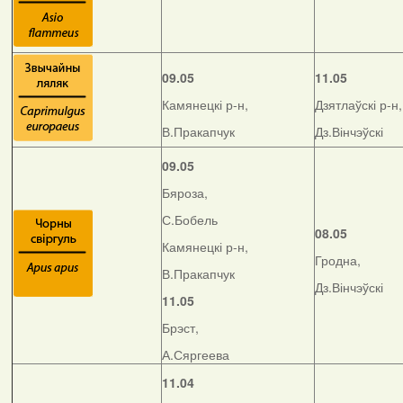
09.05
11.05
Камянецкі р-н,
Дзятлаўскі р-н,
В.Пракапчук
Дз.Вінчэўскі
09.05
Бяроза,
С.Бобель
08.05
Камянецкі р-н,
Гродна,
В.Пракапчук
Дз.Вінчэўскі
11.05
Брэст,
А.Сяргеева
11.04