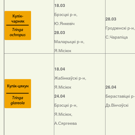
18.03
Брэсцкі р-н,
28.03
Ю.Янкевіч
Гродзенскі р-н,
28.03
С.Чарапіца
Маларыцкі р-н,
Я.Місіюк
18.04
Жабінкаўскі р-н,
Я.Місіюк
26.04
24.04
Бераставіцкі р-
Брэсцкі р-н,
Дз.Вінчэўскі
Я.Місіюк,
А.Сяргеева