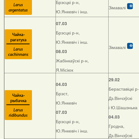
Брэсцкі р-н,
Зімавалі
Ю.Янкевіч і інш.
07.03
Брэсцкі р-н,
Ю.Янкевіч і інш.
Зімавалі
08.03
Жабінкаўскі р-н,
Я.Місіюк
29.02
04.03
Бераставіцкі р-
Брэст,
Дз.Вінчэўскі
Ю.Янкевіч
і Ю.Шашэнька
07.03
04.03
Брэсцкі р-н,
Гродна,
Ю.Янкевіч і інш.
Дз.Вінчэўскі