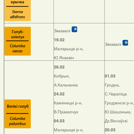
Зімавалі
19.02
Зімавалі
Маларыцкі р-н,
Ю.Янкевіч
26.02
Кобрын,
01.03
А.Кальчанка
Гродна,
24.02
С.Чарапіца
Камянецкі р-н,
Гродзенскі р-н,
В.Пракапчук
Ю.Шашэнька,
04.03
Дз.Вінчэўскі
Маларыцкі р-н,
20.03