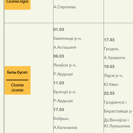
А.Сяргеева
01.03
Камянецкі р-н,
17.03
А.Асташэня
Гродна,
06.03
А.Храмогін
Янаўскі р-н,
19.03
Р.Ардыцкі
Лідскі р-н,
11.03
Ю.Квач
Брэсцкі р-н,
22.03
Р.Ардыцкі
Гродзенскі і
17.03
Бераставіцкі р
Кобрын,
Дз.Вінчэўскі і
Ю.Лукашэнка
А.Кальчанка