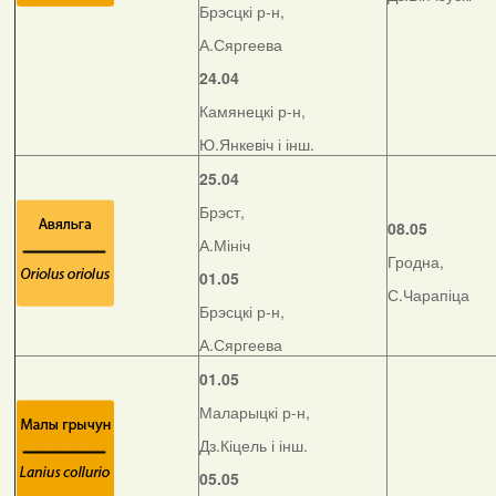
Брэсцкі р-н,
А.Сяргеева
24.04
Камянецкі р-н,
Ю.Янкевіч і інш.
25.04
Брэст,
08.05
А.Мініч
Гродна,
01.05
С.Чарапіца
Брэсцкі р-н,
А.Сяргеева
01.05
Маларыцкі р-н,
Дз.Кіцель і інш.
05.05